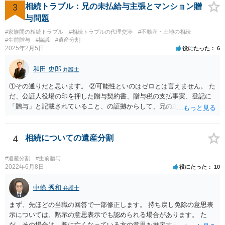
3
相続トラブル：兄の未払給与主張とマンション贈
与問題
#家族間の相続トラブル
#相続トラブルの代理交渉
#不動産・土地の相続
#生前贈与
#協議
#遺産分割
2025年2月5日
役にたった
6
和田 史郎
弁護士
①その通りだと思います。 ②可能性といのはゼロとは言えません。 た
だ、公証人役場の印を押した贈与契約書、贈与税の支払事実、登記に
「贈与」と記載されていること、の証拠からして、兄の主張は通らな
いようには思います。 ③④その通りだと思います。 話し合いで折り合
わなければ、遺産分割調停を申し立てて進めるのがベターのような気
がしますね。
4
相続についての遺産分割
#遺産分割
#生前贈与
2022年6月8日
役にたった
10
中條 秀和
弁護士
まず、先ほどの当職の回答で一部修正します。 持ち戻し免除の意思表
示については、黙示の意思表示でも認められる場合があります。 た
だ、その場合は、既に亡くなっている方の意思を推定することになり