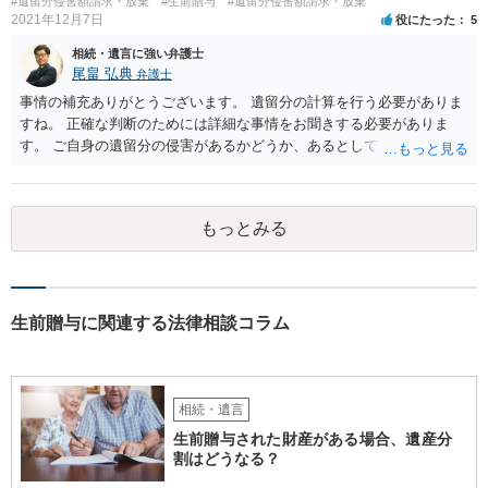
#遺留分侵害額請求・放棄
#生前贈与
#遺留分侵害額請求・放棄
2021年12月7日
役にたった
5
相続・遺言に強い弁護士
尾畠 弘典
弁護士
事情の補充ありがとうございます。 遺留分の計算を行う必要がありま
すね。 正確な判断のためには詳細な事情をお聞きする必要がありま
す。 ご自身の遺留分の侵害があるかどうか、あるとしてどの程度の金
額となるかを正確に把握されたいのであれば、一度お近くの弁護士に
相談されるのが良いと思います。
もっとみる
生前贈与に関連する法律相談コラム
相続・遺言
生前贈与された財産がある場合、遺産分
割はどうなる？