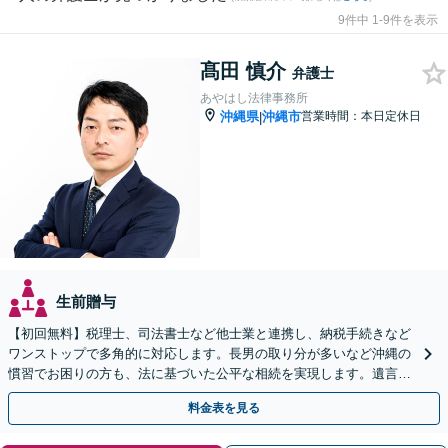
9件中 1-9件を表示
髙田 慎介
弁護士
あやはし法律事務所
沖縄県
沖縄市
営業時間：本日定休日
|
生前贈与
【初回無料】税理士、司法書士など他士業と連携し、納税手続きなど
ワンストップで多角的に対応します。長男の取り分が多いなど沖縄の
慣習でお困りの方も、法に基づいた公平な相続を実現します。遺言書
作成もご相談ください【駐車場完備】【離島へ出張も対応】
料金表を見る