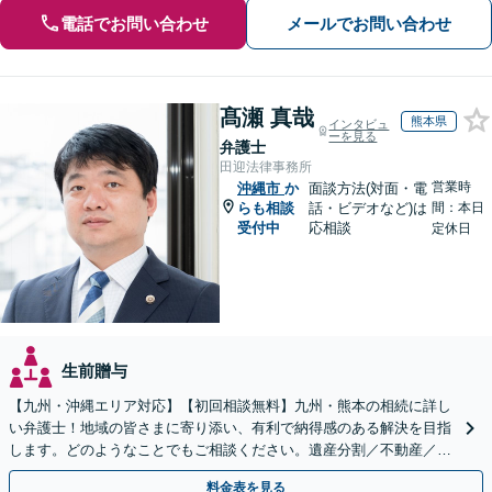
電話でお問い合わせ
メールでお問い合わせ
髙瀬 真哉
熊本県
インタビュ
ーを見る
弁護士
田迎法律事務所
営業時
沖縄市
か
面談方法(対面・電
らも相談
話・ビデオなど)は
間：本日
受付中
応相談
定休日
生前贈与
【九州・沖縄エリア対応】【初回相談無料】九州・熊本の相続に詳し
い弁護士！地域の皆さまに寄り添い、有利で納得感のある解決を目指
します。どのようなことでもご相談ください。遺産分割／不動産／遺
言書／使い込み／寄与分／遺留分／相続放棄【完全個室】
料金表を見る