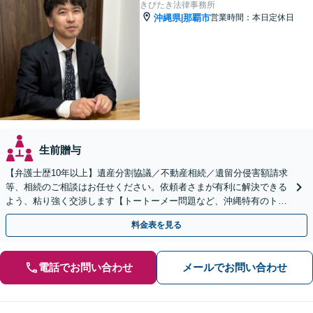
きびたき法律事務所
沖縄県
那覇市
営業時間：本日定休日
|
生前贈与
【弁護士歴10年以上】遺産分割協議／不動産相続／遺留分侵害額請求
等、相続のご相談はお任せください。依頼者さまが有利に解決できる
よう、粘り強く交渉します【トートーメー問題など、沖縄特有のトラ
ブルにも対応】【バス停「天久」2分】
料金表を見る
電話でお問い合わせ
メールでお問い合わせ