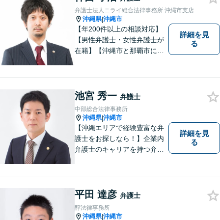
弁護士法人ニライ総合法律事務所 沖縄市支店
沖縄県
沖縄市
|
【年200件以上の相談対応】
詳細を見
【男性弁護士・女性弁護士が
る
在籍】【沖縄市と那覇市に事
務所あり】離婚問題、相続問
題、労働雇用、刑事事件、企
業法務など幅広く対応しま
す。「沖縄ならではの習慣」
池宮 秀一
弁護士
を熟知した弁護士が多数在
中部総合法律事務所
籍。
沖縄県
沖縄市
|
【沖縄エリアで経験豊富な弁
詳細を見
護士をお探しなら！】企業内
る
弁護士のキャリアを持つ弁護
士。離婚／労働／企業法務／
債務整理／交通事故など、多
種多様なご相談に対応してお
ります。スピード感を持っ
平田 達彦
弁護士
て、かつ丁寧な対応を心がけ
醇法律事務所
ていますので、ぜひ気兼ねな
沖縄県
沖縄市
|