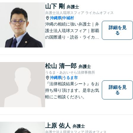
山下 剛
弁護士
弁護士法人琉球スフィア ライカムオフィス
沖縄県
中城村
|
沖縄の相続に強い弁護士｜弁
詳細を見
護士法人琉球スフィア｜那覇
る
の国際通り・読谷・ライカム
の3店舗ある沖縄最大級の法律
事務所｜法律家として、法的
知識の習得を心がけるだけで
はなく、一社会人として相談
松山 清一郎
弁護士
者の心に寄り添っていける弁
うるま・あおいそら法律事務所
護士でありたいと思っていま
沖縄県
うるま市
|
す。
『法律相談結果シート』をお
詳細を見
持ち帰り頂けます。是非お気
る
軽にご相談ください。
上原 佑人
弁護士
弁護士法人琉球スフィア 読谷オフィス