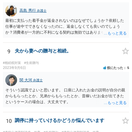
高島 秀行
弁護士
最初に支払った着手金が返金されないのはなぜでしょうか？依頼した
仕事が途中でできなくなったのに、返金しなくても良いのでしょう
か？消費者が一方的に不利になる契約は無効ではありませんか？
着手金は、前の弁護士が倒れるまでにやった仕事に応じて清算する義
務があると思います。 倒れた弁護士が所属する弁護士会に相談さ
れた方がよいと思います。 倒れた弁護士は脳梗塞で倒れたようで
9
夫から妻への贈与と相続。
すが、 判断能力があり、復代理を倒れた弁護士の判断で復代理を
選任したのか 即ち、復代理人の選任は有効なのかという問題もあ
#相続税対策
#生前贈与
ると思います。
2023年9月6日
役にたった
5
関 大河
弁護士
そういう認識でよいと思います。 口座に入れたお金の説明が自分の親
からもらったとか、兄弟からもらったとか、昔稼いだお金が出てきた
というケースの場合は、大丈夫です。
10
調停に持っていけるかどうか悩んでいます