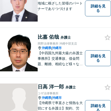
くご相談ください。
地域に根ざした皆様のパート
詳細を見
ナーでありつづけます
る
比嘉 佑哉
弁護士
岡野法律事務所 沖縄中部支店
沖縄県
沖縄市
|
【中四国九州最大級の弁護士
詳細を見
事務所】交通事故、借金問
る
題、離婚、相続など様々な問
題について、「何度でも無
料」の相談を行っています！
まずはお気軽にご相談くださ
い！
日高 洋一郎
弁護士
コザ法律事務所
沖縄県
沖縄市
|
【沖縄県で率直さと情熱を大
詳細を見
切にする弁護士】契約、労
る