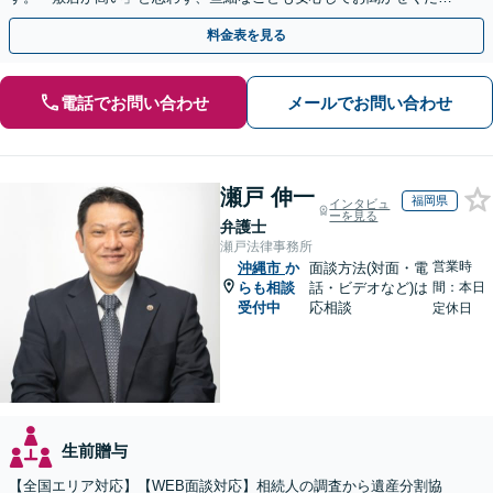
い【初回相談無料】【夜間・休日相談可】
料金表を見る
電話でお問い合わせ
メールでお問い合わせ
瀬戸 伸一
福岡県
インタビュ
ーを見る
弁護士
瀬戸法律事務所
営業時
沖縄市
か
面談方法(対面・電
らも相談
話・ビデオなど)は
間：本日
受付中
応相談
定休日
生前贈与
【全国エリア対応】【WEB面談対応】相続人の調査から遺産分割協