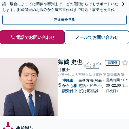
議、場合によっては調停や審判まで、どの段階からでもサポートいた
します。財産管理のお悩みから遺言書作成まで対応「事業を次世代に
引き継ぐ安心の事業承継をサポート」【完全個室相談】
料金表を見る
電話でお問い合わせ
メールでお問い合わせ
舞鶴 史也
福岡県
インタビュ
ーを見る
弁護士
弁護士法人大西総合法律事務所 福岡事務所
営業時間：07:
沖縄市
面談方法(対面・
からも相
電話・ビデオな
30~22:00（土
談受付中
ど)は応相談
日祝日）
生前贈与