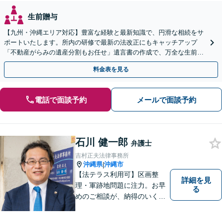
生前贈与
【九州・沖縄エリア対応】豊富な経験と最新知識で、円滑な相続をサ
ポートいたします。所内の研修で最新の法改正にもキャッチアップ
「不動産がらみの遺産分割もお任せ」遺言書の作成で、万全な生前対
策をおこないましょう【夜間・休日面談可】
料金表を見る
電話で面談予約
メールで面談予約
石川 健一郎
弁護士
吉村正夫法律事務所
沖縄県
沖縄市
|
【法テラス利用可】区画整
詳細を見
理・軍跡地問題に注力。お早
る
めのご相談が、納得のいく解
決への第一歩です！離婚／相
続問題など、話がこじれてし