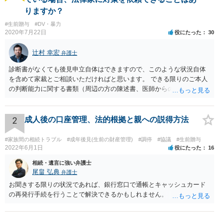
りますか？
#生前贈与
#DV・暴力
2020年7月22日
役にたった
30
辻村 幸宏
弁護士
診断書がなくても後見申立自体はできますので、このような状況自体
を含めて家裁とご相談いただければと思います。 できる限りのご本人
の判断能力に関する書類（周辺の方の陳述書、医師からの聴取書等）
を整え、家裁の鑑定を経る前提で鑑定費用の予納金を用意し、申立て
をしていただければそこから先は進むのではないかと存じます。 ま
た、Aさんの意向を酌みすぎるあまりに後見申立ができない状況にして
2
成人後の口座管理、法的根拠と親への説得方法
いる施設の問題もありますので、当該地域の地域包括支援センターに
ご相談されるのもひとつの方法です。
#家族間の相続トラブル
#成年後見(生前の財産管理)
#調停
#協議
#生前贈与
2022年6月1日
役にたった
16
相続・遺言に強い弁護士
尾畠 弘典
弁護士
お聞きする限りの状況であれば、銀行窓口で通帳とキャッシュカード
の再発行手続を行うことで解決できるかもしれません。