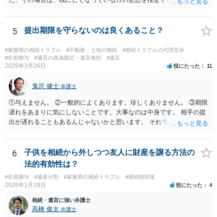
ますので、なかなか立証のハードルは高いと思われます。それゆえ、
持ち戻し免除の意思表示は書面で明確にしておいていただくべきとい
う結論は変わりません。 誤解を与えるような回答でした。失礼しまし
5
提出期限を守らないのは良くあること？
た。 文言については、「〇〇に対する生前贈与による特別受益の持ち
戻しをすべて免除する」というのがオーソドックスなものですが、ご
#家族間の相続トラブル
#不動産・土地の相続
#相続トラブルの代理交渉
心配ならば、弁護士のところに行って、特別受益となりそうな贈与に
#生前贈与
#遺言の真偽鑑定・遺言無効
#遺言
2025年3月26日
役にたった
11
ついて説明した上で、適切な文言についてご相談してみてはいかがで
しょうか。
鬼沢 健士
弁護士
①与えません。 ②一般的によくあります。珍しくありません。 ③期限
遅れをあまりに気にしないことです。大事なのは中身です。 相手の提
出が遅れることもあるんじゃないかと思います。 それでもあなた有利
にはなりません。
6
子供を相続から外しつつ友人に財産を譲る方法の
法的有効性は？
#生前贈与
#遺産分割
#家族間の相続トラブル
#相続税対策
2026年1月19日
役にたった
4
相続・遺言に強い弁護士
髙橋 俊太
弁護士