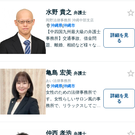
まう前にご連絡を。あなたの
代理人として全力でサポート
水野 貴之
弁護士
します【分割払い可】【休日
岡野法律事務所 沖縄中部支店
夜間対応】【駐車場あり】
沖縄県
沖縄市
|
【中四国九州最大級の弁護士
詳細を見
事務所】交通事故、借金問
る
題、離婚、相続など様々な問
題について、「何度でも無
料」の相談を行っています！
まずはお気軽にご相談くださ
い！
亀島 宏美
弁護士
あい法律事務所
沖縄県
沖縄市
|
女性のための法律事務所で
詳細を見
す。女性らしいサロン風の事
る
務所で、リラックスしてご相
談いただけます。
仲西 孝浩
弁護士