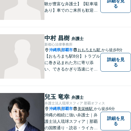
詳細を見
験が豊富な弁護士】【駐車場
る
あり】車でのご来所も歓迎し
ております！依頼者様のご希
望に寄り添って、将来のため
にどうしたらいいのかを考え
た提案をしていきたいと思っ
中村 昌樹
弁護士
ています。【完全個室で相談
新都心法律事務所
可】
沖縄県
那覇市
おもろまち駅
から徒歩8分
|
【おもろまち駅8分】トラブル
詳細を見
に巻き込まれた方に寄り添
る
い、できるかぎり迅速にそし
て最善の解決を図るべく、常
に全力で取り組んでおりま
す。企業法務、土地問題、離
婚、借金、相続、交通事故
兒玉 竜幸
弁護士
等、生活上のトラブルがござ
弁護士法人琉球スフィア 那覇オフィス
いましたら、お気軽にご相談
沖縄県
那覇市
美栄橋駅
から徒歩6分
|
下さい。
沖縄の相続に強い弁護士｜弁
詳細を見
護士法人琉球スフィア｜那覇
る
の国際通り・読谷・ライカム