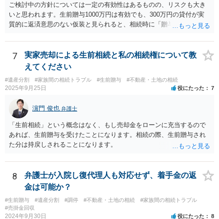
ご検討中の方針については一定の有効性はあるものの、リスクも大き
いと思われます。生前贈与1000万円は有効でも、300万円の貸付が実
質的に返済意思のない仮装と見られると、相続時に「贈与」と評価さ
れ、子から遺留分侵害額請求を受ける可能性があります。 その他の方
法として考えられるものとしては、 ①信託（家族信託・目的信託） 財
産を信託口に移し、受託者（信頼できる友人や専門職）に管理させ、
7
実家売却による生前相続と私の相続権について教
・生存中はあなたの生活費・介護費に優先充当 ・残余を友人や慈善団
えてください
体へ と使途を厳格に指定。相続ではなく信託帰属になるため、子の関
#遺産分割
#家族間の相続トラブル
#生前贈与
#不動産・土地の相続
与を大きく排除できます。 ②遺言＋生命保険の組合せ 生活資金は手元
2025年9月25日
役にたった
7
に残し、余剰資金で受取人を友人・団体にした保険を活用。保険金は
相続財産とは別枠で、遺留分対策にも有効と思われます。 ③負担付死
濵門 俊也
弁護士
因贈与 「介護・見守り等を条件に、死亡時に財産を渡す」契約。条件
不履行なら無効にでき、老後の安心を担保できます。 ④ 寄附予約＋解
「生前相続」という概念はなく、もし売却金をローンに充当するので
除条件 慈善団体への寄附を予約しつつ、資金不足時は解除できる条項
あれば、生前贈与を受けたことになります。相続の際、生前贈与され
を設定。 などがあり得るかと思われます。
た分は持戻しされることになります。
8
弁護士が入院し復代理人も対応せず、着手金の返
金は可能か？
#生前贈与
#遺産分割
#調停
#不動産・土地の相続
#家族間の相続トラブル
#売掛金回収
2024年9月30日
役にたった
8