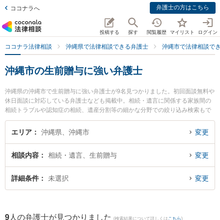
弁護士の方はこちら
ココナラへ
投稿する
探す
閲覧履歴
マイリスト
ログイン
ココナラ法律相談
沖縄県で法律相談できる弁護士
沖縄市で法律相談で
沖縄市の生前贈与に強い弁護士
沖縄県の沖縄市で生前贈与に強い弁護士が9名見つかりました。初回面談無料や
休日面談に対応している弁護士なども掲載中。相続・遺言に関係する家族間の
相続トラブルや認知症の相続、遺産分割等の細かな分野での絞り込み検索もで
き便利です。特にあやはし法律事務所の髙田 慎介弁護士や吉村正夫法律事務所
の石川 健一郎弁護士、岡野法律事務所 沖縄中部支店の水野 貴之弁護士のプロ
エリア
沖縄県、沖縄市
変更
フィール情報や弁護士費用、強みなどが注目されています。『沖縄市で土日や
夜間に発生した生前贈与のトラブルを今すぐに弁護士に相談したい』『生前贈
相談内容
相続・遺言、生前贈与
変更
与のトラブル解決の実績豊富な近くの弁護士を検索したい』『初回相談無料で
生前贈与を法律相談できる沖縄市内の弁護士に相談予約したい』などでお困り
の相談者さんにおすすめです。
詳細条件
未選択
変更
9
人の弁護士が見つかりました
(検索結果について詳しくは
こちら
)