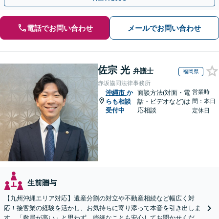
電話でお問い合わせ
メールでお問い合わせ
佐宗 光
弁護士
福岡県
赤坂協同法律事務所
営業時
沖縄市
か
面談方法(対面・電
らも相談
話・ビデオなど)は
間：本日
受付中
応相談
定休日
生前贈与
【九州沖縄エリア対応】遺産分割の対立や不動産相続など幅広く対
応！接客業の経験を活かし、お気持ちに寄り添って本音を引き出しま
す。「敷居が高い」と思わず、些細なことも安心してお聞かせくださ