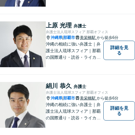
の3店舗ある沖縄最大級の法律
事務所｜不安に悩まされる
日々から解放されるよう迅速
に対応し、あなたの立場に立
上原 光理
弁護士
ったベストな紛争解決を導く
弁護士法人琉球スフィア 那覇オフィス
ことを常に大切にしていま
沖縄県
那覇市
美栄橋駅
から徒歩6分
|
す。
沖縄の相続に強い弁護士｜弁
詳細を見
護士法人琉球スフィア｜那覇
る
の国際通り・読谷・ライカム
の3店舗ある沖縄最大級の法律
事務所｜私自身、月に10件程
度の新規相談を受けておりま
す。お気軽にご連絡くださ
絹川 恭久
弁護士
い！
弁護士法人琉球スフィア 那覇オフィス
沖縄県
那覇市
美栄橋駅
から徒歩6分
|
沖縄の相続に強い弁護士｜弁
詳細を見
護士法人琉球スフィア｜那覇
る
の国際通り・読谷・ライカム
の3店舗ある沖縄最大級の法律
事務所｜国際相続案件の実績