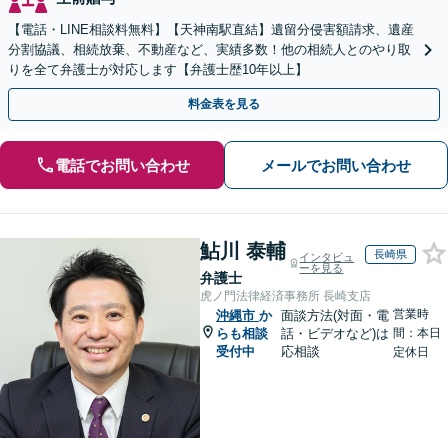
【電話・LINE相談料無料】【天神南駅直結】遺留分侵害額請求、遺産
分割協議、相続放棄、不動産など、実績多数！他の相続人とのやり取
りを全て弁護士が対応します【弁護士歴10年以上】
料金表を見る
電話でお問い合わせ
メールでお問い合わせ
鮎川 泰輔
長崎県
インタビュ
ーを見る
弁護士
虎ノ門法律経済事務所 長崎支店
営業時
沖縄市
か
面談方法(対面・電
らも相談
話・ビデオなど)は
間：本日
受付中
応相談
定休日