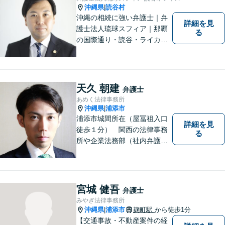
沖縄県
読谷村
|
沖縄の相続に強い弁護士｜弁
詳細を見
護士法人琉球スフィア｜那覇
る
の国際通り・読谷・ライカム
の3店舗ある沖縄最大級の法律
事務所｜『毎月60件以上』の
相続無料相談を実施｜お気軽
にご連絡ください！
天久 朝建
弁護士
あめく法律事務所
沖縄県
浦添市
|
浦添市城間所在（屋冨祖入口
詳細を見
徒歩１分） 関西の法律事務
る
所や企業法務部（社内弁護士
として）で経験を積んだ弁護
士が対応いたします
宮城 健吾
弁護士
みやぎ法律事務所
沖縄県
浦添市
麹町駅
から徒歩1分
|
【交通事故・不動産案件の経