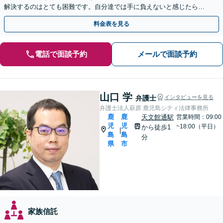
解決するのはとても困難です。自分達では手に負えないと感じたら、
お早めにご相談ください。
料金表を見る
電話で面談予約
メールで面談予約
山口 学
弁護士
インタビューを見る
弁護士法人萩原 鹿児島シティ法律事務所
鹿
鹿
天文館通駅
営業時間：09:00
児
児
~18:00（平日）
から徒歩1
|
島
島
分
県
市
家族信託