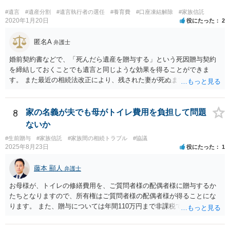
#遺言
#遺産分割
#遺言執行者の選任
#養育費
#口座凍結解除
#家族信託
2020年1月20日
役にたった
2
匿名A
弁護士
婚前契約書などで、「死んだら遺産を贈与する」という死因贈与契約
を締結しておくことでも遺言と同じような効果を得ることができま
す。 また最近の相続法改正により、残された妻が死ぬまで家に住み続
けられる権利として「配偶者居住権」という制度が設けられましたの
で、その制度を活用する方法も考えられます。 もし契約書の作成まで
視野に入れておられる場合は、お近くの弁護士、できれば相続に強い
8
家の名義が夫でも母がトイレ費用を負担して問題
弁護士にご相談なさるとよいでしょう。
ないか
#生前贈与
#家族信託
#家族間の相続トラブル
#協議
2025年8月23日
役にたった
1
藤本 顯人
弁護士
お母様が、トイレの修繕費用を、ご質問者様の配偶者様に贈与するか
たちとなりますので、所有権はご質問者様の配偶者様が得ることにな
ります。 また、贈与については年間110万円まで非課税であり、トイ
レの修繕費であればこの枠内に収まると思います。