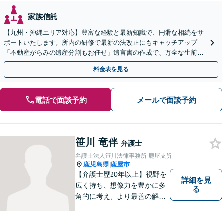
家族信託
【九州・沖縄エリア対応】豊富な経験と最新知識で、円滑な相続をサ
ポートいたします。所内の研修で最新の法改正にもキャッチアップ
「不動産がらみの遺産分割もお任せ」遺言書の作成で、万全な生前対
策をおこないましょう【夜間・休日面談可】
料金表を見る
電話で面談予約
メールで面談予約
笹川 竜伴
弁護士
弁護士法人笹川法律事務所 鹿屋支所
鹿児島県
鹿屋市
|
【弁護士歴20年以上】視野を
詳細を見
広く持ち、想像力を豊かに多
る
角的に考え、より最善の解決
策を提供。依頼者様と真摯に
向き合い、一人の人間とし