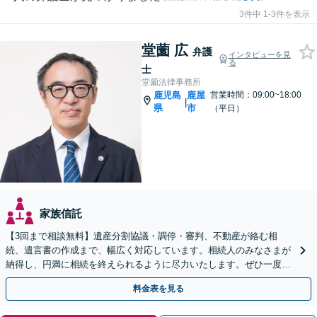
3件中 1-3件を表示
堂薗 広
弁護
インタビューを見
る
士
堂薗法律事務所
鹿児島
鹿屋
営業時間：09:00~18:00
|
県
市
（平日）
家族信託
【3回まで相談無料】遺産分割協議・調停・審判、不動産が絡む相
続、遺言書の作成まで、幅広く対応しています。相続人のみなさまが
納得し、円満に相続を終えられるように尽力いたします。ぜひ一度弁
護士にご相談ください。
料金表を見る