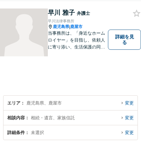
て、弁護士として、全力でサ
ポートいたします。
早川 雅子
弁護士
早川法律事務所
鹿児島県
鹿屋市
|
当事務所は、「身近なホーム
詳細を見
ロイヤー」を目指し、依頼人
る
に寄り添い、生活保護の同行
申請から自立支援の道筋まで
念頭において事件処理を行な
っております。
エリア
鹿児島県、鹿屋市
変更
相談内容
相続・遺言、家族信託
変更
詳細条件
未選択
変更