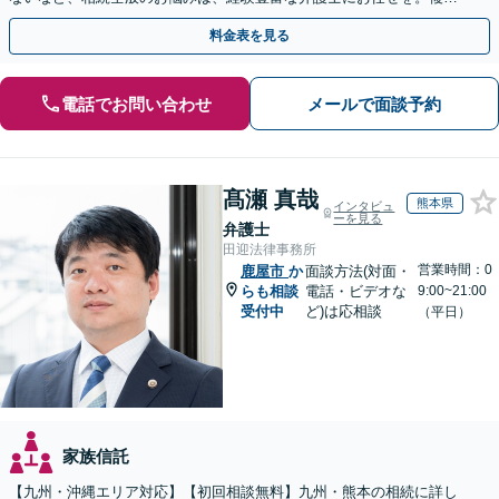
な問題も粘り強く対応し、解決に導きます。
料金表を見る
電話でお問い合わせ
メールで面談予約
髙瀬 真哉
熊本県
インタビュ
ーを見る
弁護士
田迎法律事務所
営業時間：0
鹿屋市
か
面談方法(対面・
らも相談
電話・ビデオな
9:00~21:00
受付中
ど)は応相談
（平日）
家族信託
【九州・沖縄エリア対応】【初回相談無料】九州・熊本の相続に詳し