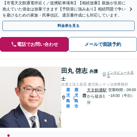
【市電天文館通電停近く／提携駐車場有】【相続放棄】親族が生前に
抱えていた借金は放棄できます【予防策に強みあり】相続問題で争い
を避けるための家族・民事信託、遺言書作成にも対応しています。
料金表を見る
電話でお問い合わせ
メールで面談予約
田丸 啓志
弁護
インタビューを見
る
士
弁護士法人萩原 鹿児島シティ法律事務所
鹿
鹿
天文館通駅
営業時間：09:00
児
児
~18:00（平日）
から徒歩1
|
島
島
分
県
市