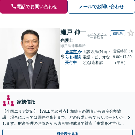
電話でお問い合わせ
メールでお問い合わせ
瀬戸 伸一
福岡県
インタビュ
ーを見る
弁護士
瀬戸法律事務所
営業時間：0
鹿屋市
か
面談方法(対面・
らも相談
電話・ビデオな
9:00~17:30
受付中
ど)は応相談
（平日）
家族信託
【全国エリア対応】【WEB面談対応】相続人の調査から遺産分割協
議、場合によっては調停や審判まで、どの段階からでもサポートいた
します。財産管理のお悩みから遺言書作成まで対応「事業を次世代に
引き継ぐ安心の事業承継をサポート」【完全個室相談】
料金表を見る