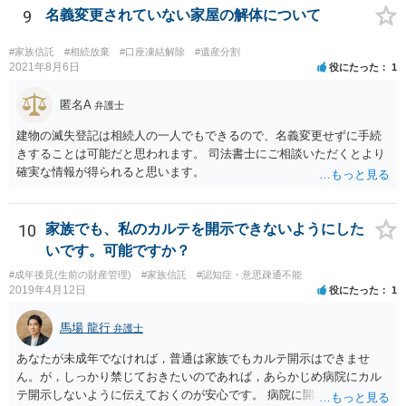
9
名義変更されていない家屋の解体について
#家族信託
#相続放棄
#口座凍結解除
#遺産分割
2021年8月6日
役にたった
1
匿名A
弁護士
建物の滅失登記は相続人の一人でもできるので、名義変更せずに手続
きすることは可能だと思われます。 司法書士にご相談いただくとより
確実な情報が得られると思います。
10
家族でも、私のカルテを開示できないようにした
いです。可能ですか？
#成年後見(生前の財産管理)
#家族信託
#認知症・意思疎通不能
2019年4月12日
役にたった
1
馬場 龍行
弁護士
あなたが未成年でなければ，普通は家族でもカルテ開示はできませ
ん。が，しっかり禁じておきたいのであれば，あらかじめ病院にカル
テ開示しないように伝えておくのが安心です。 病院に開示しないよう