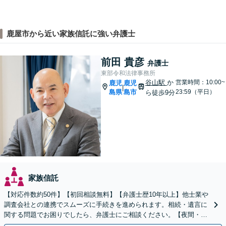
鹿屋市から近い家族信託に強い弁護士
前田 貴彦
弁護士
東部令和法律事務所
谷山駅
か
営業時間：10:00~
鹿児
鹿児
|
島県
島市
23:59（平日）
ら徒歩9分
家族信託
【対応件数約50件】【初回相談無料】【弁護士歴10年以上】他士業や
調査会社との連携でスムーズに手続きを進められます。相続・遺言に
関する問題でお困りでしたら、弁護士にご相談ください。【夜間・休
日相談可】【谷山駅9分】