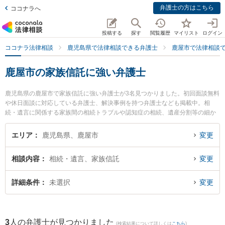
弁護士の方はこちら
ココナラへ
投稿する
探す
閲覧履歴
マイリスト
ログイン
ココナラ法律相談
鹿児島県で法律相談できる弁護士
鹿屋市で法律相談
鹿屋市の家族信託に強い弁護士
鹿児島県の鹿屋市で家族信託に強い弁護士が3名見つかりました。初回面談無料
や休日面談に対応している弁護士、解決事例を持つ弁護士なども掲載中。相
続・遺言に関係する家族間の相続トラブルや認知症の相続、遺産分割等の細か
な分野での絞り込み検索もでき便利です。特に堂薗法律事務所の堂薗 広弁護士
や弁護士法人笹川法律事務所 鹿屋支所の笹川 竜伴弁護士、早川法律事務所の早
エリア
鹿児島県、鹿屋市
変更
川 雅子弁護士のプロフィール情報や弁護士費用、強みなどが注目されていま
す。『鹿屋市で土日や夜間に発生した家族信託のトラブルを今すぐに弁護士に
相談内容
相続・遺言、家族信託
変更
相談したい』『家族信託のトラブル解決の実績豊富な近くの弁護士を検索した
い』『初回相談無料で家族信託を法律相談できる鹿屋市内の弁護士に相談予約
したい』などでお困りの相談者さんにおすすめです。
詳細条件
未選択
変更
3
人の弁護士が見つかりました
(検索結果について詳しくは
こちら
)