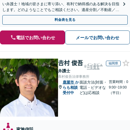
い弁護士！地域の皆さまに寄り添い、有利で納得感のある解決を目指
します。どのようなことでもご相談ください。遺産分割／不動産／遺
言書／使い込み／寄与分／遺留分／相続放棄【完全個室】
料金表を見る
電話でお問い合わせ
メールでお問い合わせ
𠮷村 俊吾
福岡県
インタビュ
ーを見る
弁護士
𠮷村俊吾法律事務所
営業時間：0
鹿屋市
か
面談方法(対面・
らも相談
電話・ビデオな
9:00~19:00
受付中
ど)は応相談
（平日）
家族信託