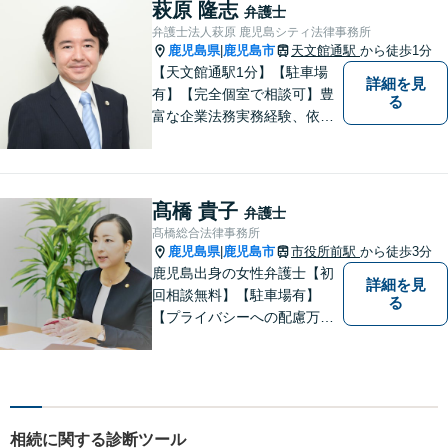
で、お悩みの解決に向けて丁
萩原 隆志
弁護士
寧にアドバイスしていきま
弁護士法人萩原 鹿児島シティ法律事務所
す。
鹿児島県
鹿児島市
天文館通駅
から徒歩1分
|
【天文館通駅1分】【駐車場
詳細を見
有】【完全個室で相談可】豊
る
富な企業法務実務経験、依頼
業務解決実績、旺盛な知的好
奇心をもとに、謙虚かつ誠実
にご依頼者の言葉や想いに耳
を傾け、依頼者の悩みに寄り
髙橋 貴子
弁護士
添って助言や提案を提供して
髙橋総合法律事務所
参ります。 お気軽にご相談く
鹿児島県
鹿児島市
市役所前駅
から徒歩3分
|
ださい。
鹿児島出身の女性弁護士【初
詳細を見
回相談無料】【駐車場有】
る
【プライバシーへの配慮万
全】
相続に関する診断ツール