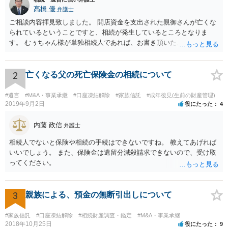
髙橋 優
弁護士
ご相談内容拝見致しました。 開店資金を支出された親御さんが亡くな
られているということですと、相続が発生しているところとなりま
す。 むぅちゃん様が単独相続人であれば、お書き頂いたような方法で
ご主人に書面を書いてもらうことで対応は可能かと思います。 他にも
相続人おられるということであれば、他の相続人との協議が必要とな
るところです。 また、当該点とは別にご主人から貸付ではなく贈与で
2
亡くなる父の死亡保険金の相続について
あると主張される可能性がございます。 その場合には、貸付であるこ
とを伺わせる事情をどれだけ積み重ねることが出来るか、というとこ
#遺言
#M&A・事業承継
#口座凍結解除
#家族信託
#成年後見(生前の財産管理)
ろとなります。 返済の事実や、返済を約束するメール等です。 金額の
2019年9月2日
役にたった
4
大きさや状況を考えると、一つ一つの問題を解決し、万が一に備えて
おく方が宜しいかと思います。 緊急という訳ではないかと思います
内藤 政信
弁護士
が、事前準備が早い方が有効な手段が増える傾向にありますので、早
相続人でないと保険や相続の手続はできないですね。 教えてあげれば
目に弁護士を入れられることを御検討頂くと良いかと思います。
いいでしょう。 また、保険金は遺留分減殺請求できないので、受け取
ってください。
3
親族による、預金の無断引出しについて
#家族信託
#口座凍結解除
#相続財産調査・鑑定
#M&A・事業承継
2018年10月25日
役にたった
9