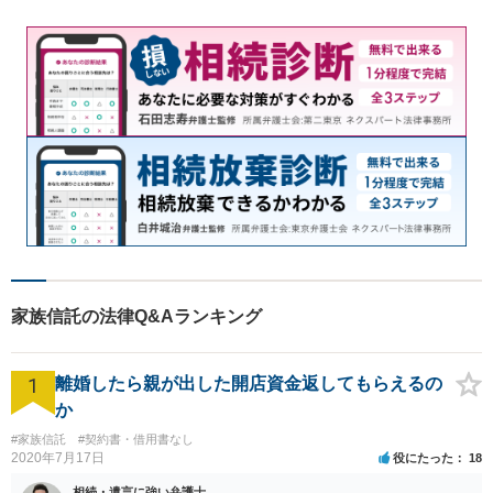
家族信託の法律Q&Aランキング
1
離婚したら親が出した開店資金返してもらえるの
か
#家族信託
#契約書・借用書なし
2020年7月17日
役にたった
18
相続・遺言に強い弁護士