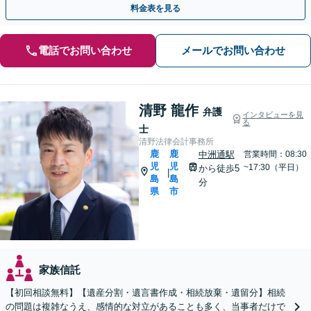
料金表を見る
電話でお問い合わせ
メールでお問い合わせ
清野 龍作
弁護
インタビューを見
る
士
清野法律会計事務所
鹿
鹿
中洲通駅
営業時間：08:30
児
児
~17:30（平日）
から徒歩5
|
島
島
分
県
市
家族信託
【初回相談無料】【遺産分割・遺言書作成・相続放棄・遺留分】相続
の問題は複雑なうえ、感情的な対立があることも多く、当事者だけで