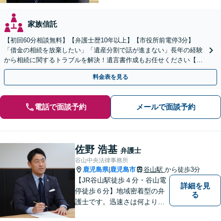
家族信託
【初回60分相談無料】【弁護士歴10年以上】【市役所前電停3分】
「借金の相続を放棄したい」「遺産分割で話が進まない」長年の経験
から相続に関するトラブルを解決！遺言書作成もお任せください【出
張遺言書作成サービス有り】
料金表を見る
電話で面談予約
メールで面談予約
佐野 浩基
弁護士
谷山中央法律事務所
鹿児島県
鹿児島市
谷山駅
から徒歩3分
|
【JR谷山駅徒歩４分・谷山電
詳細を見
停徒歩６分】地域密着型の弁
る
護士です。迅速さは何よりの
誠実さと考えています。ぜ