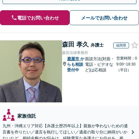
電話でお問い合わせ
メールでお問い合わせ
森田 孝久
弁護士
福岡県
森田法律事務所
営業時間：0
鹿屋市
か
面談方法(対面・
らも相談
電話・ビデオな
9:00~18:30
受付中
ど)は応相談
（平日）
家族信託
九州・沖縄エリア対応【弁護士歴25年以上】親族が争わないための遺
言書を作りたい／遺言を執行してほしい／遺産の取り分に納得がいか
ないなど、相続全般のお悩みは、経験豊富な弁護士にお任せを。複雑