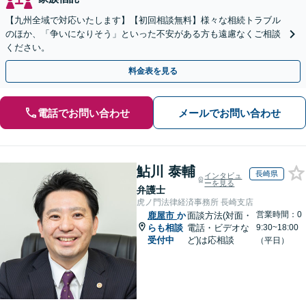
【九州全域で対応いたします】【初回相談無料】様々な相続トラブル
のほか、「争いになりそう」といった不安がある方も遠慮なくご相談
ください。
料金表を見る
電話でお問い合わせ
メールでお問い合わせ
鮎川 泰輔
長崎県
インタビュ
ーを見る
弁護士
虎ノ門法律経済事務所 長崎支店
営業時間：0
鹿屋市
か
面談方法(対面・
らも相談
電話・ビデオな
9:30~18:00
受付中
ど)は応相談
（平日）