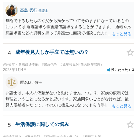
高島 秀行
弁護士
無断で下ろしたものや父から預かっていてそのままになっているもの
については 返還請求や損害賠償請求をすることができます。 通帳や払
戻請求書などの資料を持って弁護士に面談で相談した方がよいと思い
ます。
4
成年後見人しか手立ては無いの？
#認知症・意思疎通不能
#家族信託
#成年後見(生前の財産管理)
2023年1月4日
役にたった
3
匿名B
弁護士
弁護士は、本人の依頼がないと動けません。つまり、家族の依頼では
無理ということになるかと思います。家族間争いごとがなければ、後
見人候補者をたてて、その方に後見人になってもらう手続をすすめた
ほうが、今後もいろいろやりやすくなると思います。
5
生活保護に関しての悩み
#相続手続き
#家族信託
#家族間の相続トラブル
#相続税対策