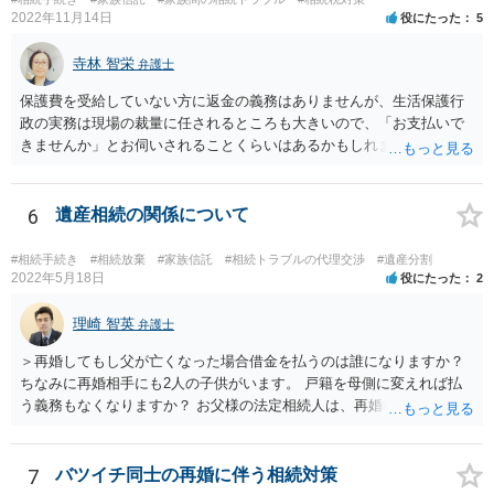
2022年11月14日
役にたった
5
寺林 智栄
弁護士
保護費を受給していない方に返金の義務はありませんが、生活保護行
政の実務は現場の裁量に任されるところも大きいので、「お支払いで
きませんか」とお伺いされることくらいはあるかもしれません。 通報
するかどうかは、あなたとお父さんの妹さんとの関係などを総合的に
考えてご判断いただくのが良いと思います。
6
遺産相続の関係について
#相続手続き
#相続放棄
#家族信託
#相続トラブルの代理交渉
#遺産分割
2022年5月18日
役にたった
2
理崎 智英
弁護士
＞再婚してもし父が亡くなった場合借金を払うのは誰になりますか？
ちなみに再婚相手にも2人の子供がいます。 戸籍を母側に変えれば払
う義務もなくなりますか？ お父様の法定相続人は、再婚相手とご相談
者様なので、お父様の借金はご相談者様も相続することになります。
戸籍がどこにあるのかは関係ありません。 ただし、お父様が亡くなっ
たことを知ってから３か月以内に家庭裁判所にて「相続放棄」の手続
7
バツイチ同士の再婚に伴う相続対策
をすれば、ご相談者様はお父様の借金は相続しません。