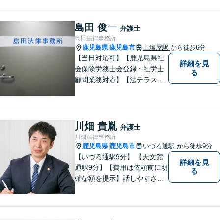
ひ、お気軽にご相談くださ
い。
島田 俊一
弁護士
島田法律事務所
鹿児島県
鹿児島市
上塩屋駅
から徒歩6分
|
【当日対応可】【鹿児島県社
詳細を見
会保険労務士会登録・社労士
る
顧問業務対応】【法テラス対
応】【初回３０分無料】【上
塩屋電停から徒歩6分】【駐車
場有り】
川畑 貴胤
弁護士
川畑法律事務所
鹿児島県
鹿児島市
いづろ通駅
から徒歩9分
|
【いづろ通駅9分】 【天文館
詳細を見
通駅9分】【費用は依頼前に明
る
確な額を提示】話しやすさを
重視した対応に自信あり。依
頼者さまに納得いくまで心の
うちを話してもらったうえ