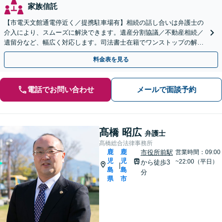
家族信託
【市電天文館通電停近く／提携駐車場有】相続の話し合いは弁護士の
介入により、スムーズに解決できます。遺産分割協議／不動産相続／
遺留分など、幅広く対応します。司法書士在籍でワンストップの解決
が可能。【夜間・休日相談可能】
料金表を見る
電話でお問い合わせ
メールで面談予約
髙橋 昭広
弁護士
髙橋総合法律事務所
鹿
鹿
市役所前駅
営業時間：09:00
児
児
~22:00（平日）
から徒歩3
|
島
島
分
県
市