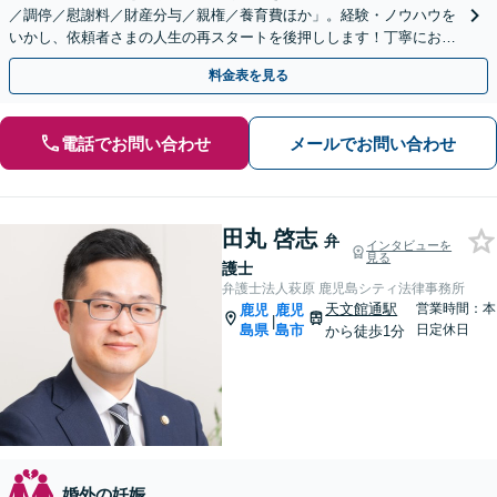
／調停／慰謝料／財産分与／親権／養育費ほか」。経験・ノウハウを
いかし、依頼者さまの人生の再スタートを後押しします！丁寧にお話
をうかがい総合的にベストな解決へ【完全個室相談】
料金表を見る
電話でお問い合わせ
メールでお問い合わせ
田丸 啓志
弁
インタビューを
見る
護士
弁護士法人萩原 鹿児島シティ法律事務所
天文館通駅
営業時間：本
鹿児
鹿児
|
島県
島市
日定休日
から徒歩1分
婚外の妊娠