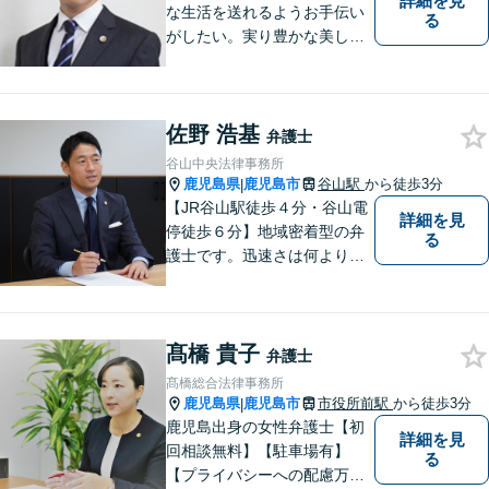
詳細を見
な生活を送れるようお手伝い
る
がしたい。実り豊かな美しい
国を作る一助になりたい。
「実る程首を垂れる稲穂か
な」という初心を大切に，み
佐野 浩基
なさまと一緒に成長させてい
弁護士
ただきたい。それが私たち，
谷山中央法律事務所
みずほ法律事務所の思いで
鹿児島県
鹿児島市
谷山駅
から徒歩3分
|
す。
【JR谷山駅徒歩４分・谷山電
詳細を見
停徒歩６分】地域密着型の弁
る
護士です。迅速さは何よりの
誠実さと考えています。ぜ
ひ、お気軽にご相談くださ
い。
髙橋 貴子
弁護士
髙橋総合法律事務所
鹿児島県
鹿児島市
市役所前駅
から徒歩3分
|
鹿児島出身の女性弁護士【初
詳細を見
回相談無料】【駐車場有】
る
【プライバシーへの配慮万