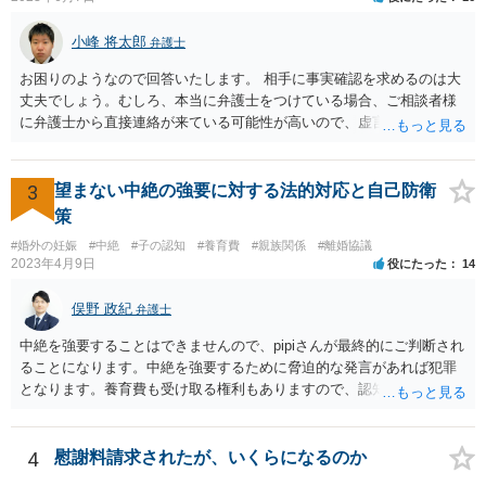
小峰 将太郎
弁護士
お困りのようなので回答いたします。 相手に事実確認を求めるのは大
丈夫でしょう。むしろ、本当に弁護士をつけている場合、ご相談者様
に弁護士から直接連絡が来ている可能性が高いので、虚言の可能性も
確かにあります。 弁護士は身分や素性を非公開する意味はないので、
相手にそのことを聞くことに問題はありません。 逆に本当に弁護士を
つけているような場合はこちらも、弁護士に相談した方がよいかと考
3
望まない中絶の強要に対する法的対応と自己防衛
えます。 ご参考になれば幸いです。
策
#婚外の妊娠
#中絶
#子の認知
#養育費
#親族関係
#離婚協議
2023年4月9日
役にたった
14
俣野 政紀
弁護士
中絶を強要することはできませんので、pipiさんが最終的にご判断され
ることになります。中絶を強要するために脅迫的な発言があれば犯罪
となります。養育費も受け取る権利もありますので、認知等につきお
相手がきちんと対応しないのであれば弁護士にご相談されることをお
勧めします。
4
慰謝料請求されたが、いくらになるのか