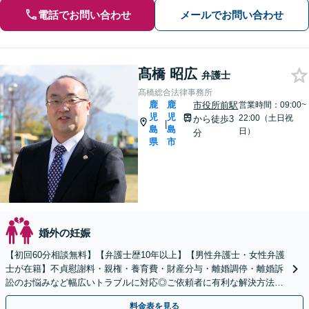
電話でお問い合わせ
メールでお問い合わせ
髙橋 昭広
弁護士
髙橋総合法律事務所
鹿
鹿
市役所前駅
営業時間：09:00~
児
児
22:00（土日祝
から徒歩3
|
島
島
日）
分
県
市
婚外の妊娠
【初回60分相談無料】【弁護士歴10年以上】【男性弁護士・女性弁護
士が在籍】不貞慰謝料・親権・養育費・財産分与・離婚調停・離婚訴
訟のお悩みなど幅広いトラブルに対応◎ご依頼者に有利な解決方法を
ご提案します！【キッズスペース有り】【駐車場有り】
料金表を見る