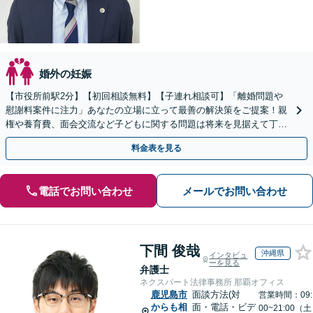
婚外の妊娠
【市役所前駅2分】【初回相談無料】【子連れ相談可】「離婚問題や
慰謝料案件に注力」あなたの立場に立って最善の解決策をご提案！親
権や養育費、面会交流など子どもに関する問題は将来を見据えて丁寧
に対応「安心の費用体系／経済状況に応じて柔軟に対応」
料金表を見る
電話でお問い合わせ
メールでお問い合わせ
下間 俊哉
沖縄県
インタビュ
ーを見る
弁護士
ネクスパート法律事務所 那覇オフィス
鹿児島市
面談方法(対
営業時間：09:
からも相
面・電話・ビデ
00~21:00（土