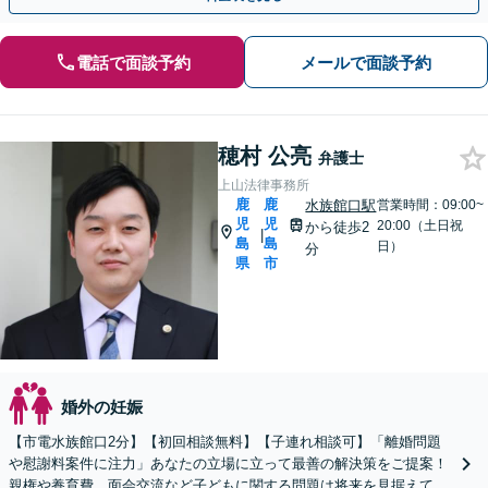
電話で面談予約
メールで面談予約
穂村 公亮
弁護士
上山法律事務所
鹿
鹿
水族館口駅
営業時間：09:00~
児
児
20:00（土日祝
から徒歩2
|
島
島
日）
分
県
市
婚外の妊娠
【市電水族館口2分】【初回相談無料】【子連れ相談可】「離婚問題
や慰謝料案件に注力」あなたの立場に立って最善の解決策をご提案！
親権や養育費、面会交流など子どもに関する問題は将来を見据えて丁