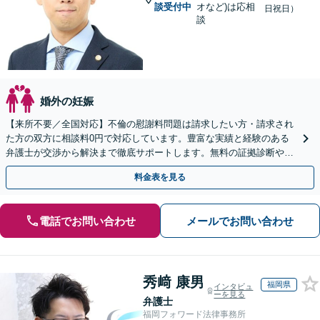
談受付中
オなど)は応相
日祝日）
談
婚外の妊娠
【来所不要／全国対応】不倫の慰謝料問題は請求したい方・請求され
た方の双方に相談料0円で対応しています。豊富な実績と経験のある
弁護士が交渉から解決まで徹底サポートします。無料の証拠診断や着
手金の返還保証もありますので安心してご相談ください。
料金表を見る
電話でお問い合わせ
メールでお問い合わせ
秀﨑 康男
福岡県
インタビュ
ーを見る
弁護士
福岡フォワード法律事務所