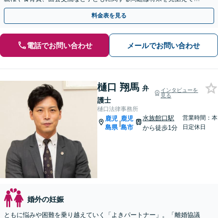
寧に対応「安心の費用体系／経済状況に応じて柔軟に対応」
料金表を見る
電話でお問い合わせ
メールでお問い合わせ
樋口 翔馬
弁
インタビューを
見る
護士
樋口法律事務所
水族館口駅
営業時間：本
鹿児
鹿児
|
島県
島市
日定休日
から徒歩1分
婚外の妊娠
ともに悩みや困難を乗り越えていく「よきパートナー」。「離婚協議