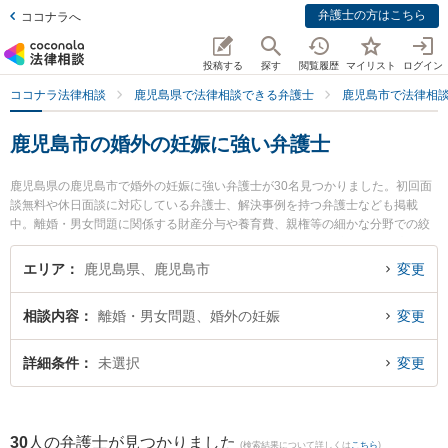
弁護士の方はこちら
ココナラへ
投稿する
探す
閲覧履歴
マイリスト
ログイン
ココナラ法律相談
鹿児島県で法律相談できる弁護士
鹿児島市で法律相
鹿児島市の婚外の妊娠に強い弁護士
鹿児島県の鹿児島市で婚外の妊娠に強い弁護士が30名見つかりました。初回面
談無料や休日面談に対応している弁護士、解決事例を持つ弁護士なども掲載
中。離婚・男女問題に関係する財産分与や養育費、親権等の細かな分野での絞
り込み検索もでき便利です。特に堂免法律事務所の上福元 尚之弁護士や髙橋総
合法律事務所の髙橋 昭広弁護士、上山法律事務所の穂村 公亮弁護士のプロフィ
エリア
鹿児島県、鹿児島市
変更
ール情報や弁護士費用、強みなどが注目されています。『鹿児島市で土日や夜
間に発生した婚外の妊娠のトラブルを今すぐに弁護士に相談したい』『婚外の
相談内容
離婚・男女問題、婚外の妊娠
変更
妊娠のトラブル解決の実績豊富な近くの弁護士を検索したい』『初回相談無料
で婚外の妊娠を法律相談できる鹿児島市内の弁護士に相談予約したい』などで
お困りの相談者さんにおすすめです。
詳細条件
未選択
変更
30
人の弁護士が見つかりました
(検索結果について詳しくは
こちら
)