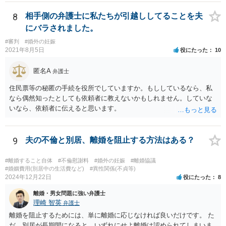
す。 また、認知されたことを前提に、父親として子を養う義務があり
ますので、 養育費を請求できます。 ただ、極端な話相手に収入がなか
8
相手側の弁護士に私たちが引越ししてることを夫
ったり、行方不明だったりすると、実際上の回収が難しい可能性はあ
にバラされました。
ります。
#審判
#婚外の妊娠
2021年8月5日
役にたった
10
匿名A
弁護士
住民票等の秘匿の手続を役所でしていますか。もししているなら、私
なら偶然知ったとしても依頼者に教えないかもしれません。していな
いなら、依頼者に伝えると思います。
9
夫の不倫と別居、離婚を阻止する方法はある？
#離婚すること自体
#不倫慰謝料
#婚外の妊娠
#離婚協議
#婚姻費用(別居中の生活費など)
#異性関係(不貞等)
2024年12月22日
役にたった
8
離婚・男女問題に強い弁護士
理崎 智英
弁護士
離婚を阻止するためには、単に離婚に応じなければ良いだけです。 た
だ、別居が長期間になると、いずれにせよ離婚は認められてしまいま