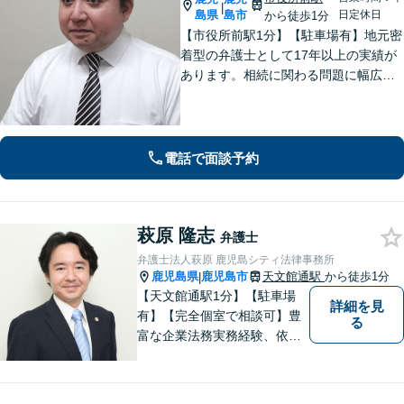
|
島県
島市
日定休日
から徒歩1分
【市役所前駅1分】【駐車場有】地元密
着型の弁護士として17年以上の実績が
あります。相続に関わる問題に幅広く
対応可。遺言書作成から遺言の執行ま
ですべて対応。弁護士に依頼して借金
の督促をストップ。状況を丁寧にヒア
リングした適切な解決策をご提案。
電話で面談予約
萩原 隆志
弁護士
弁護士法人萩原 鹿児島シティ法律事務所
鹿児島県
鹿児島市
天文館通駅
から徒歩1分
|
【天文館通駅1分】【駐車場
詳細を見
有】【完全個室で相談可】豊
る
富な企業法務実務経験、依頼
業務解決実績、旺盛な知的好
奇心をもとに、謙虚かつ誠実
にご依頼者の言葉や想いに耳