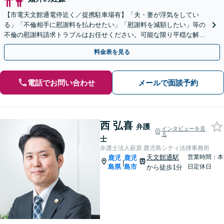
【市電天文館通電停近く／提携駐車場有】「夫・妻が浮気をしてい
る」「不倫相手に慰謝料を払わせたい」「慰謝料を減額したい」等の
不倫の慰謝料請求トラブルはお任せください。可能な限り平穏な解決
を目指しています。【夜間・休日相談可能】
料金表を見る
電話でお問い合わせ
メールで面談予約
西 弘喜
弁護
インタビューを見
る
士
弁護士法人萩原 鹿児島シティ法律事務所
天文館通駅
営業時間：本
鹿児
鹿児
|
島県
島市
日定休日
から徒歩1分