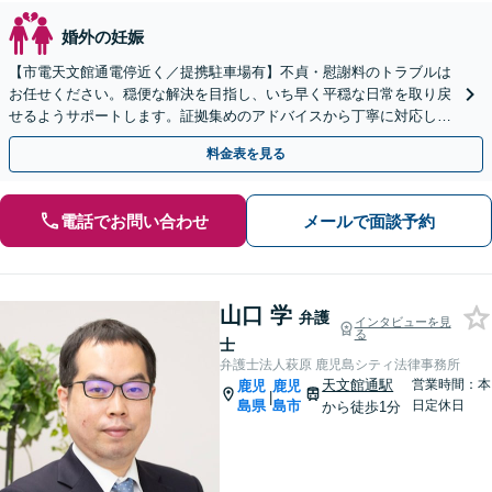
婚外の妊娠
【市電天文館通電停近く／提携駐車場有】不貞・慰謝料のトラブルは
お任せください。穏便な解決を目指し、いち早く平穏な日常を取り戻
せるようサポートします。証拠集めのアドバイスから丁寧に対応しま
す。【休日相談可能（要予約）】
料金表を見る
電話でお問い合わせ
メールで面談予約
山口 学
弁護
インタビューを見
る
士
弁護士法人萩原 鹿児島シティ法律事務所
天文館通駅
営業時間：本
鹿児
鹿児
|
島県
島市
日定休日
から徒歩1分