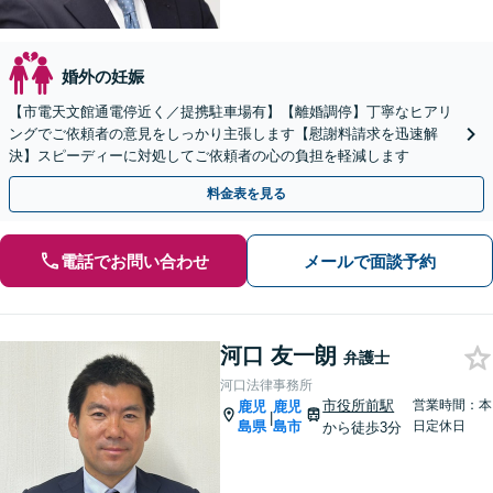
婚外の妊娠
【市電天文館通電停近く／提携駐車場有】【離婚調停】丁寧なヒアリ
ングでご依頼者の意見をしっかり主張します【慰謝料請求を迅速解
決】スピーディーに対処してご依頼者の心の負担を軽減します
料金表を見る
電話でお問い合わせ
メールで面談予約
河口 友一朗
弁護士
河口法律事務所
市役所前駅
営業時間：本
鹿児
鹿児
|
島県
島市
日定休日
から徒歩3分