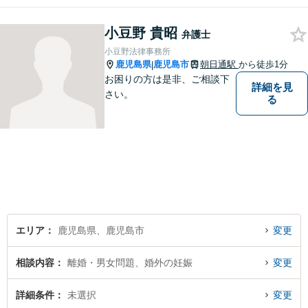
いのか、一人で悩まず一緒に
整理していきましょう。どん
小豆野 貴昭
なご相談でも、どうぞお気軽
弁護士
にお声がけください。【初回
小豆野法律事務所
相談無料】【電話・WEB面談
鹿児島県
鹿児島市
朝日通駅
から徒歩1分
|
可】
お困りの方は是非、ご相談下
詳細を見
さい。
る
エリア
鹿児島県、鹿児島市
変更
相談内容
離婚・男女問題、婚外の妊娠
変更
詳細条件
未選択
変更