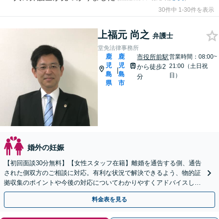
30件中 1-30件を表示
上福元 尚之
弁護士
堂免法律事務所
鹿
鹿
市役所前駅
営業時間：08:00~
児
児
21:00（土日祝
から徒歩2
|
島
島
日）
分
県
市
婚外の妊娠
【初回面談30分無料】【女性スタッフ在籍】離婚を通告する側、通告
された側双方のご相談に対応。有利な状況で解決できるよう、物的証
拠収集のポイントや今後の対応についてわかりやすくアドバイスしま
す【市役所前2分】【休日・夜間面談OK】
料金表を見る