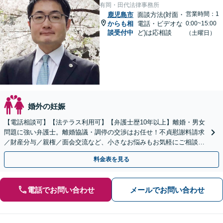
有岡・田代法律事務所
営業時間：1
鹿児島市
面談方法(対面・
からも相
電話・ビデオな
0:00~15:00
談受付中
ど)は応相談
（土曜日）
婚外の妊娠
【電話相談可】【法テラス利用可】【弁護士歴10年以上】離婚・男女
問題に強い弁護士。離婚協議・調停の交渉はお任せ！不貞慰謝料請求
／財産分与／親権／面会交流など、小さなお悩みもお気軽にご相談く
ださい【夜間・休日面談可】【完全個室】【赤坂駅1分】
料金表を見る
電話でお問い合わせ
メールでお問い合わせ