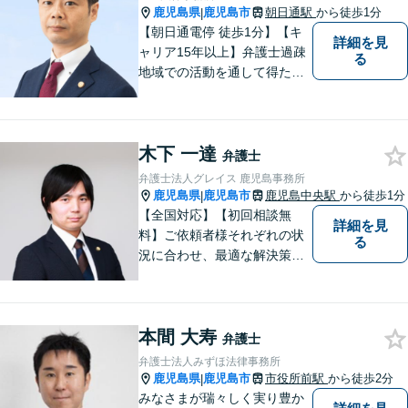
たします。【休日・夜間対応
鹿児島県
鹿児島市
朝日通駅
から徒歩1分
|
可】
【朝日通電停 徒歩1分】【キ
詳細を見
ャリア15年以上】弁護士過疎
る
地域での活動を通して得た経
験とノウハウを生かした弁護
活動。依頼者の内面に真摯に
向き合い、多角的な視点で最
木下 一達
適な解決策をご提案します
弁護士
弁護士法人グレイス 鹿児島事務所
鹿児島県
鹿児島市
鹿児島中央駅
から徒歩1分
|
【全国対応】【初回相談無
詳細を見
料】ご依頼者様それぞれの状
る
況に合わせ、最適な解決策を
ご提案します。緊急のご相談
にも迅速に対応いたします。
一つひとつの問題に丁寧に向
本間 大寿
き合い、解決までしっかりサ
弁護士
ポートします。【電話・WEB
弁護士法人みずほ法律事務所
相談も対応可能】
鹿児島県
鹿児島市
市役所前駅
から徒歩2分
|
みなさまが瑞々しく実り豊か