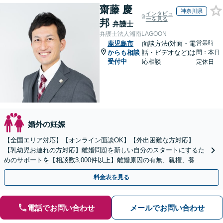
齋藤 慶
神奈川県
インタビュ
ーを見る
邦
弁護士
弁護士法人湘南LAGOON
営業時
鹿児島市
面談方法(対面・電
からも相談
話・ビデオなど)は
間：本日
受付中
応相談
定休日
婚外の妊娠
【全国エリア対応】【オンライン面談OK】【外出困難な方対応】
【乳幼児お連れの方対応】離婚問題を新しい自分のスタートにするた
めのサポートを【相談数3,000件以上】離婚原因の有無、親権、養育
費、財産分与、慰謝料請求【夜間・休日相談可】
料金表を見る
電話でお問い合わせ
メールでお問い合わせ