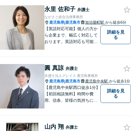
緒に整理していきましょう。
永里 佐和子
どんなご相談でも、どうぞお
弁護士
気軽にお声がけください。
ながさと総合法律事務所
【電話・WEB相談も対応可
鹿児島県
鹿児島市
加治屋町駅
から徒歩6分
|
能】
【英語対応可能】個人の方か
詳細を見
ら企業まで、幅広く対応して
る
おります。英語対応も可能で
す。お気軽にご相談くださ
い。 Please feel free to conta
ct me for your legal troubles.
圓 真諒
弁護士
弁護士法人グレイス 鹿児島事務所
鹿児島県
鹿児島市
鹿児島中央駅
から徒歩1分
|
【鹿児島中央駅西口徒歩1分】
詳細を見
【初回相談無料】時間や費
る
用、信条、皆様の気持ちに重
きをおいた弁護を行います。
自治体職員としてのキャリア
があり、土地改良法・農地法
山内 翔
に強みあり！親身になって最
弁護士