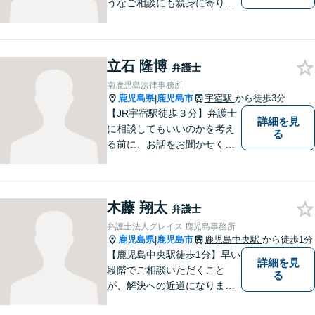
うなご相談にも親身に寄り添
い、あなたの未来を全力でサ
ポートします！離婚の慰謝料
請求などお任せください。女
立石 隆博
性弁護士ならではの強みを活
弁護士
かし、相談しやすい環境づく
南鹿児島法律事務所
りに努めています。【谷山駅
鹿児島県
鹿児島市
宇宿駅
から徒歩3分
|
徒歩3分】
【JR宇宿駅徒歩３分】弁護士
詳細を見
に相談してもいいのかを考え
る
る前に、お話をお聞かせくだ
さい。刑事・男女問題・借金
など幅広く対応◎お一人おひ
とりにとって最適な解決方法
木藤 翔太
をご提案いたします。
弁護士
弁護士法人グレイス 鹿児島事務所
鹿児島県
鹿児島市
鹿児島中央駅
から徒歩1分
|
【鹿児島中央駅徒歩1分】早い
詳細を見
段階でご相談いただくこと
る
が、解決への近道になりま
す。これからどう動くのがよ