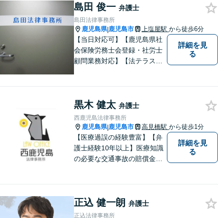
島田 俊一
を傾け、依頼者の悩みに寄り
弁護士
添って助言や提案を提供して
島田法律事務所
参ります。 お気軽にご相談く
鹿児島県
鹿児島市
上塩屋駅
から徒歩6分
|
ださい。
【当日対応可】【鹿児島県社
詳細を見
会保険労務士会登録・社労士
る
顧問業務対応】【法テラス対
応】【初回３０分無料】【上
塩屋電停から徒歩6分】【駐車
場有り】
黒木 健太
弁護士
西鹿児島法律事務所
鹿児島県
鹿児島市
高見橋駅
から徒歩1分
|
【医療過誤の経験豊富】【弁
詳細を見
護士経験10年以上】医療知識
る
の必要な交通事故の賠償金請
求、後遺障害等級申請はお任
せ。手術後の後遺症に疑問の
ある人もお気軽にご相談くだ
正込 健一朗
さい。依頼者様との信頼関係
弁護士
を大切に解決へ向けて尽力い
正込法律事務所