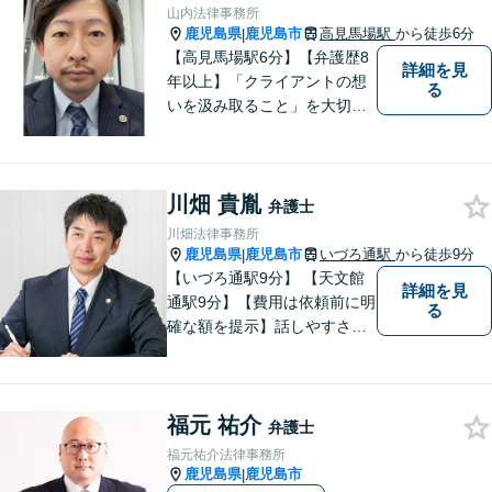
後までサポートいたします。
山内法律事務所
鹿児島県
鹿児島市
高見馬場駅
から徒歩6分
|
【高見馬場駅6分】【弁護歴8
詳細を見
年以上】「クライアントの想
る
いを汲み取ること」を大切に
し弁護を行います。ご相談の
際には、皆様の胸の内を詳し
くお聞かせください。納得の
川畑 貴胤
いく解決になるよう、精一杯
弁護士
尽力いたします。【対応分野
川畑法律事務所
多数！】
鹿児島県
鹿児島市
いづろ通駅
から徒歩9分
|
【いづろ通駅9分】 【天文館
詳細を見
通駅9分】【費用は依頼前に明
る
確な額を提示】話しやすさを
重視した対応に自信あり。依
頼者さまに納得いくまで心の
うちを話してもらったうえ
福元 祐介
で、お悩みの解決に向けて丁
弁護士
寧にアドバイスしていきま
福元祐介法律事務所
す。
鹿児島県
鹿児島市
|