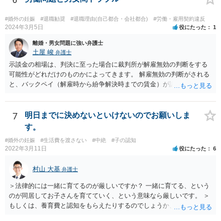
#婚外の妊娠
#退職勧奨
#退職理由(自己都合・会社都合)
#労働・雇用契約違反
2024年3月5日
役にたった
1
離婚・男女問題に強い弁護士
土屋 峻
弁護士
示談金の相場は、判決に至った場合に裁判所が解雇無効の判断をする
可能性がどれだけのものかによってきます。 解雇無効の判断がされる
と、バックペイ（解雇時から紛争解決時までの賃金）が認められるの
で、解雇無効の判断をする可能性が高ければバックペイ＋解決金が基
準となります。解決金の基準は、半年から１年程度の賃金相当額くら
いだと思います。 この件は、弁護士に具体的な内容について、ご相談
7
明日までに決めないといけないのでお願いしま
された方がよい事案だと考えます。
す。
#婚外の妊娠
#生活費を渡さない
#中絶
#子の認知
2022年3月11日
役にたった
6
村山 大基
弁護士
＞法律的には一緒に育てるのが厳しいですか？ 一緒に育てる、という
のが同居してお子さんを育てていく、という意味なら厳しいです。 ＞
もしくは、養育費と認知をもらえたりするのでしょうか、 相手が認知
を拒む場合、調停や裁判などの手続きで認知を求める必要がありま