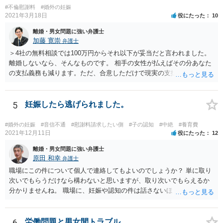
#不倫慰謝料
#婚外の妊娠
2021年3月18日
役にたった
10
離婚・男女問題に強い弁護士
加藤 寛崇
弁護士
＞4社の無料相談では100万円からそれ以下が妥当だと言われました。
離婚しないなら、そんなものです。 相手の女性が払えばその分あなた
の支払義務も減ります。ただ、合意しただけで現実の支払がないなら
減りません。
5
妊娠したら逃げられました。
#婚外の妊娠
#音信不通
#慰謝料請求したい側
#子の認知
#中絶
#養育費
2021年12月11日
役にたった
12
離婚・男女問題に強い弁護士
原田 和幸
弁護士
職場にこの件について個人で連絡してもよいのでしょうか？ 単に取り
次いでもらうだけなら構わないと思いますが、取り次いでもらえるか
分かりませんね。 職場に、妊娠や認知の件は話さないほうがよいと思
います。 それとも弁護士を通すべきなのでしょうか？ 相談者で対応が
難しいと思われれば、弁護士に入ってもらうことも検討されてくださ
い。 一度、お近くの弁護士に相談されてみてもよいと思います。
6
労働問題と男女間トラブル