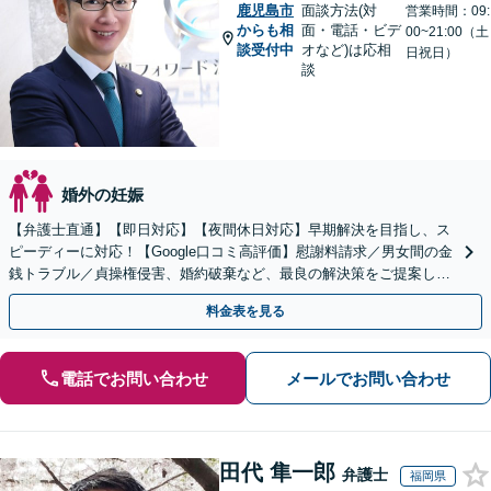
鹿児島市
面談方法(対
営業時間：09:
からも相
面・電話・ビデ
00~21:00（土
談受付中
オなど)は応相
日祝日）
談
婚外の妊娠
【弁護士直通】【即日対応】【夜間休日対応】早期解決を目指し、ス
ピーディーに対応！【Google口コミ高評価】慰謝料請求／男女間の金
銭トラブル／貞操権侵害、婚約破棄など、最良の解決策をご提案しま
す【リーズナブルな費用】【赤坂駅徒歩3分】
料金表を見る
電話でお問い合わせ
メールでお問い合わせ
田代 隼一郎
弁護士
福岡県