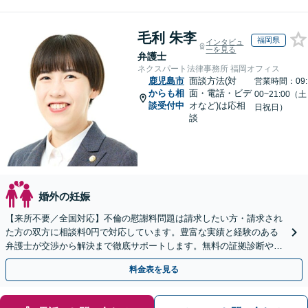
毛利 朱李
福岡県
インタビュ
ーを見る
弁護士
ネクスパート法律事務所 福岡オフィス
鹿児島市
面談方法(対
営業時間：09:
からも相
面・電話・ビデ
00~21:00（土
談受付中
オなど)は応相
日祝日）
談
婚外の妊娠
【来所不要／全国対応】不倫の慰謝料問題は請求したい方・請求され
た方の双方に相談料0円で対応しています。豊富な実績と経験のある
弁護士が交渉から解決まで徹底サポートします。無料の証拠診断や着
手金の返還保証もありますので安心してご相談ください。
料金表を見る