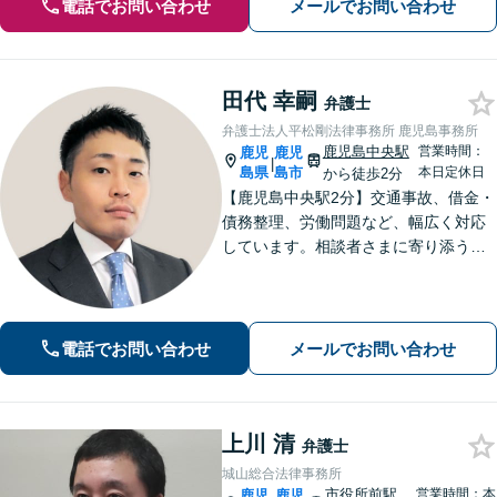
電話でお問い合わせ
メールでお問い合わせ
田代 幸嗣
弁護士
弁護士法人平松剛法律事務所 鹿児島事務所
鹿児島中央駅
営業時間：
鹿児
鹿児
|
島県
島市
本日定休日
から徒歩2分
【鹿児島中央駅2分】交通事故、借金・
債務整理、労働問題など、幅広く対応
しています。相談者さまに寄り添うこ
とを大切にし、一つひとつの案件に誠
心誠意を尽くしています。ぜひご相談
ください。【弁護士歴10年以上】
電話でお問い合わせ
メールでお問い合わせ
上川 清
弁護士
城山総合法律事務所
市役所前駅
営業時間：本
鹿児
鹿児