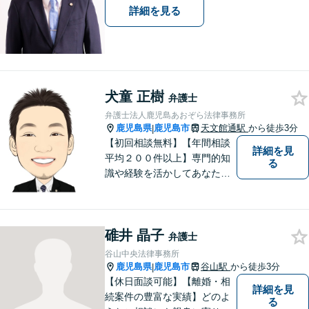
詳細を見る
犬童 正樹
弁護士
弁護士法人鹿児島あおぞら法律事務所
鹿児島県
鹿児島市
天文館通駅
から徒歩3分
|
【初回相談無料】【年間相談
詳細を見
平均２００件以上】専門的知
る
識や経験を活かしてあなたの
心をあおぞらにします！債務
整理、離婚や不倫などの男女
問題、相続、交通事故、私選
碓井 晶子
弁護などに強い弁護士です。
弁護士
「鹿児島あおぞら法律事務
谷山中央法律事務所
所」で検索。
鹿児島県
鹿児島市
谷山駅
から徒歩3分
|
【休日面談可能】【離婚・相
詳細を見
続案件の豊富な実績】どのよ
る