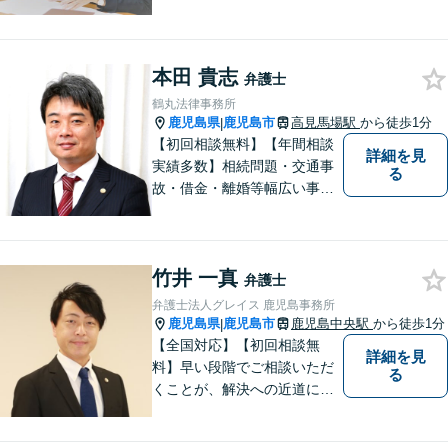
全】
本田 貴志
弁護士
鶴丸法律事務所
鹿児島県
鹿児島市
高見馬場駅
から徒歩1分
|
【初回相談無料】【年間相談
詳細を見
実績多数】相続問題・交通事
る
故・借金・離婚等幅広い事件
に対応しています。親しみや
すい弁護士が、依頼者様のた
めに、最良の結果を追求しま
竹井 一真
す。困ったらすぐにご相談く
弁護士
ださい。
弁護士法人グレイス 鹿児島事務所
鹿児島県
鹿児島市
鹿児島中央駅
から徒歩1分
|
【全国対応】【初回相談無
詳細を見
料】早い段階でご相談いただ
る
くことが、解決への近道にな
ります。これからどう動くの
がよいのか、一人で悩まず一