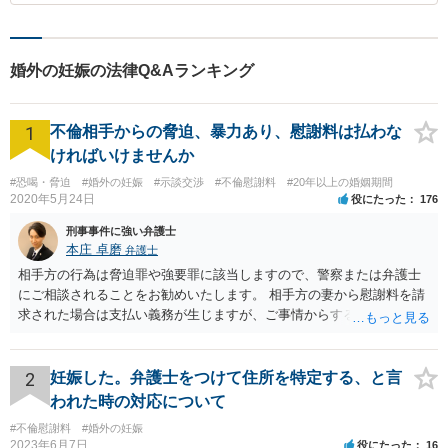
婚外の妊娠の法律Q&Aランキング
1
不倫相手からの脅迫、暴力あり、慰謝料は払わな
ければいけませんか
#恐喝・脅迫
#婚外の妊娠
#示談交渉
#不倫慰謝料
#20年以上の婚姻期間
2020年5月24日
役にたった
176
刑事事件に強い弁護士
本庄 卓磨
弁護士
相手方の行為は脅迫罪や強要罪に該当しますので、警察または弁護士
にご相談されることをお勧めいたします。 相手方の妻から慰謝料を請
求された場合は支払い義務が生じますが、ご事情からすると減額交渉
をする余地は十分にありそうです。
2
妊娠した。弁護士をつけて住所を特定する、と言
われた時の対応について
#不倫慰謝料
#婚外の妊娠
2023年6月7日
役にたった
16