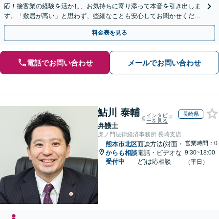
応！接客業の経験を活かし、お気持ちに寄り添って本音を引き出しま
す。「敷居が高い」と思わず、些細なことも安心してお聞かせくださ
い【初回相談無料】【夜間・休日相談可】
料金表を見る
電話でお問い合わせ
メールでお問い合わせ
鮎川 泰輔
長崎県
インタビュ
ーを見る
弁護士
虎ノ門法律経済事務所 長崎支店
営業時間：0
熊本市北区
面談方法(対面・
からも相談
電話・ビデオな
9:30~18:00
受付中
ど)は応相談
（平日）