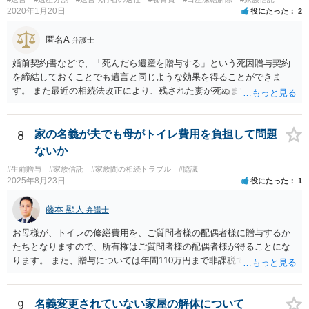
2020年1月20日
役にたった
2
匿名A
弁護士
婚前契約書などで、「死んだら遺産を贈与する」という死因贈与契約
を締結しておくことでも遺言と同じような効果を得ることができま
す。 また最近の相続法改正により、残された妻が死ぬまで家に住み続
けられる権利として「配偶者居住権」という制度が設けられましたの
で、その制度を活用する方法も考えられます。 もし契約書の作成まで
視野に入れておられる場合は、お近くの弁護士、できれば相続に強い
8
家の名義が夫でも母がトイレ費用を負担して問題
弁護士にご相談なさるとよいでしょう。
ないか
#生前贈与
#家族信託
#家族間の相続トラブル
#協議
2025年8月23日
役にたった
1
藤本 顯人
弁護士
お母様が、トイレの修繕費用を、ご質問者様の配偶者様に贈与するか
たちとなりますので、所有権はご質問者様の配偶者様が得ることにな
ります。 また、贈与については年間110万円まで非課税であり、トイ
レの修繕費であればこの枠内に収まると思います。
9
名義変更されていない家屋の解体について