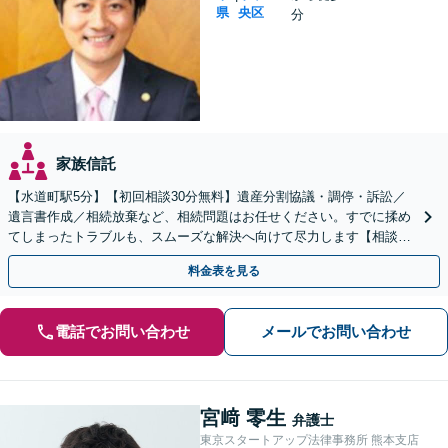
県
央区
分
家族信託
【水道町駅5分】【初回相談30分無料】遺産分割協議・調停・訴訟／
遺言書作成／相続放棄など、相続問題はお任せください。すでに揉め
てしまったトラブルも、スムーズな解決へ向けて尽力します【相談実
績3万件の事務所】【休日・夜間対応可】
料金表を見る
電話でお問い合わせ
メールでお問い合わせ
宮﨑 零生
弁護士
東京スタートアップ法律事務所 熊本支店