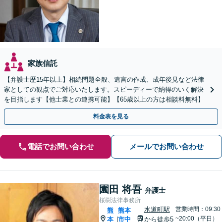
家族信託
【弁護士歴15年以上】相続問題全般、遺言の作成、成年後見など法律
家としての観点でご対応いたします。スピーディーで納得のいく解決
を目指します【他士業との連携可能】【65歳以上の方は相談料無料】
料金表を見る
電話でお問い合わせ
メールでお問い合わせ
園田 将吾
弁護士
桜樹法律事務所
水道町駅
営業時間：09:30
熊
熊本
~20:00（平日）
本
市中
から徒歩5
|