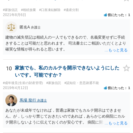
#家族信託
#相続放棄
#口座凍結解除
#遺産分割
2021年8月6日
役にたった
1
匿名A
弁護士
建物の滅失登記は相続人の一人でもできるので、名義変更せずに手続
きすることは可能だと思われます。 司法書士にご相談いただくとより
確実な情報が得られると思います。
10
家族でも、私のカルテを開示できないようにした
いです。可能ですか？
#成年後見(生前の財産管理)
#家族信託
#認知症・意思疎通不能
2019年4月12日
役にたった
1
馬場 龍行
弁護士
あなたが未成年でなければ，普通は家族でもカルテ開示はできませ
ん。が，しっかり禁じておきたいのであれば，あらかじめ病院にカル
テ開示しないように伝えておくのが安心です。 病院に開示しないよう
に伝える書面を作ることはできますが，それがなくても開示はされる