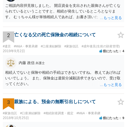
ご相談内容拝見致しました。 開店資金を支出された親御さんが亡くな
られているということですと、相続が発生しているところとなりま
す。 むぅちゃん様が単独相続人であれば、お書き頂いたような方法で
ご主人に書面を書いてもらうことで対応は可能かと思います。 他にも
相続人おられるということであれば、他の相続人との協議が必要とな
るところです。 また、当該点とは別にご主人から貸付ではなく贈与で
2
亡くなる父の死亡保険金の相続について
あると主張される可能性がございます。 その場合には、貸付であるこ
とを伺わせる事情をどれだけ積み重ねることが出来るか、というとこ
#遺言
#M&A・事業承継
#口座凍結解除
#家族信託
#成年後見(生前の財産管理)
ろとなります。 返済の事実や、返済を約束するメール等です。 金額の
2019年9月2日
役にたった
4
大きさや状況を考えると、一つ一つの問題を解決し、万が一に備えて
おく方が宜しいかと思います。 緊急という訳ではないかと思います
内藤 政信
弁護士
が、事前準備が早い方が有効な手段が増える傾向にありますので、早
相続人でないと保険や相続の手続はできないですね。 教えてあげれば
目に弁護士を入れられることを御検討頂くと良いかと思います。
いいでしょう。 また、保険金は遺留分減殺請求できないので、受け取
ってください。
3
親族による、預金の無断引出しについて
#家族信託
#口座凍結解除
#相続財産調査・鑑定
#M&A・事業承継
2018年10月25日
役にたった
9