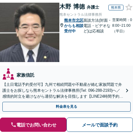
木野 博徳
弁護士
熊本県
熊本セントラル法律事務所
営業時間：0
熊本市北区
面談方法(対面・
からも相談
電話・ビデオな
8:00~21:00
受付中
ど)は応相談
（平日）
家族信託
【土日電話予約受付可】九州で相続問題や不動産が絡む家族問題で弁
護士をお探しなら熊本セントラル法律事務所(Tel: 096-288-2193)へ／
感情的対立を避けながら適切な解決を目指します【LINE24時間予約受
付可】【休日・夜間相談可】
料金表を見る
電話でお問い合わせ
メールで面談予約