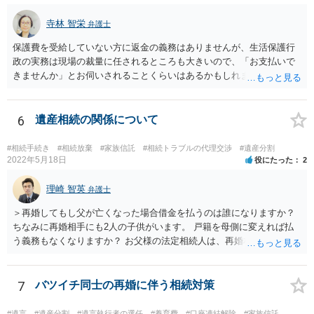
寺林 智栄
弁護士
保護費を受給していない方に返金の義務はありませんが、生活保護行
政の実務は現場の裁量に任されるところも大きいので、「お支払いで
きませんか」とお伺いされることくらいはあるかもしれません。 通報
するかどうかは、あなたとお父さんの妹さんとの関係などを総合的に
考えてご判断いただくのが良いと思います。
6
遺産相続の関係について
#相続手続き
#相続放棄
#家族信託
#相続トラブルの代理交渉
#遺産分割
2022年5月18日
役にたった
2
理崎 智英
弁護士
＞再婚してもし父が亡くなった場合借金を払うのは誰になりますか？
ちなみに再婚相手にも2人の子供がいます。 戸籍を母側に変えれば払
う義務もなくなりますか？ お父様の法定相続人は、再婚相手とご相談
者様なので、お父様の借金はご相談者様も相続することになります。
戸籍がどこにあるのかは関係ありません。 ただし、お父様が亡くなっ
たことを知ってから３か月以内に家庭裁判所にて「相続放棄」の手続
7
バツイチ同士の再婚に伴う相続対策
をすれば、ご相談者様はお父様の借金は相続しません。
#遺言
#遺産分割
#遺言執行者の選任
#養育費
#口座凍結解除
#家族信託