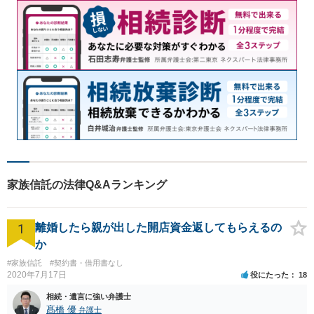
家族信託の法律Q&Aランキング
1
離婚したら親が出した開店資金返してもらえるの
か
#家族信託
#契約書・借用書なし
2020年7月17日
役にたった
18
相続・遺言に強い弁護士
髙橋 優
弁護士