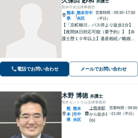
久保田 紗和
弁護士
熊本中央法律事務所
熊本
熊本市中
営業時間：09:30~17:00
|
県
央区
（平日）
【「京町柳川」バス停より徒歩1分】
【夜間休日対応可能（要予約）】【弁
護士歴１０年以上】遺産相続／離婚・
男女問題／労働問題などの分野に対応
可能。悩みを真剣に受け止め、共に闘
える弁護士であることを心がけていま
す。お気軽にご相談ください。
電話でお問い合わせ
メールでお問い合わせ
木野 博徳
弁護士
熊本セントラル法律事務所
上熊本駅
営業時間：08:00
熊
熊本
~21:00（平日）
本
市中
から徒歩1
|
県
央区
0分