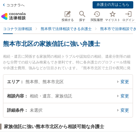
弁護士の方はこちら
ココナラへ
投稿する
探す
閲覧履歴
マイリスト
ログイン
ココナラ法律相談
熊本県で法律相談できる弁護士
熊本市で法律相談で
熊本市北区の家族信託に強い弁護士
相続・遺言に関係する家族間の相続トラブルや認知症の相続、遺産分割等の細
かな分野での絞り込み検索もでき便利です。特に各弁護士のプロフィール情報
や弁護士費用、強みなどが注目されています。『熊本市北区で土日や夜間に発
生した家族信託のトラブルを今すぐに弁護士に相談したい』『家族信託のトラ
ブル解決の実績豊富な近くの弁護士を検索したい』『初回相談無料で家族信託
エリア
熊本県、熊本市北区
変更
を法律相談できる熊本市北区内の弁護士に相談予約したい』などでお困りの相
談者さんにおすすめです。
相談内容
相続・遺言、家族信託
変更
詳細条件
未選択
変更
家族信託に強い熊本市北区から相談可能な弁護士