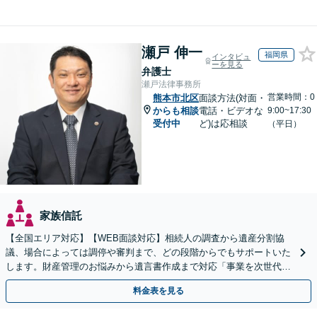
瀬戸 伸一
福岡県
インタビュ
ーを見る
弁護士
瀬戸法律事務所
営業時間：0
熊本市北区
面談方法(対面・
からも相談
電話・ビデオな
9:00~17:30
受付中
ど)は応相談
（平日）
家族信託
【全国エリア対応】【WEB面談対応】相続人の調査から遺産分割協
議、場合によっては調停や審判まで、どの段階からでもサポートいた
します。財産管理のお悩みから遺言書作成まで対応「事業を次世代に
引き継ぐ安心の事業承継をサポート」【完全個室相談】
料金表を見る