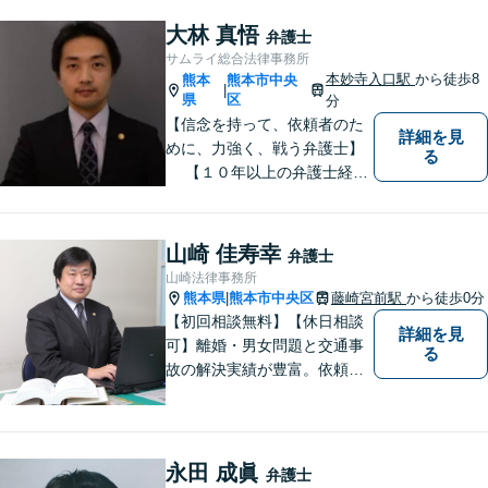
用】証拠集めから手厚くサポ
ート。企業からのご相談も承
大林 真悟
弁護士
ります【交通事故】弁護士費
サムライ総合法律事務所
用特約の利用可【夜間・休日
本妙寺入口駅
から徒歩8
熊本
熊本市中央
|
面談可】
県
区
分
【信念を持って、依頼者のた
詳細を見
めに、力強く、戦う弁護士】
る
【１０年以上の弁護士経
験】 【①交通事故、②離婚
等の男女トラブル、③顧問弁
護の３つの分野に力を注ぐ弁
山崎 佳寿幸
弁護士
護士】
山崎法律事務所
熊本県
熊本市中央区
藤崎宮前駅
から徒歩0分
|
【初回相談無料】【休日相談
詳細を見
可】離婚・男女問題と交通事
る
故の解決実績が豊富。依頼者
様にとって力強い法的パート
ナーとして尽力いたします。
企業法務のご相談もお任せく
ださい。【熊本市中心部】地
永田 成眞
弁護士