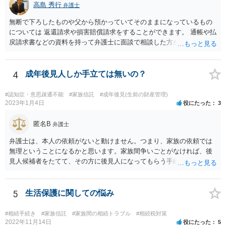
高島 秀行
弁護士
無断で下ろしたものや父から預かっていてそのままになっているもの
については 返還請求や損害賠償請求をすることができます。 通帳や払
戻請求書などの資料を持って弁護士に面談で相談した方がよいと思い
ます。
4
成年後見人しか手立ては無いの？
#認知症・意思疎通不能
#家族信託
#成年後見(生前の財産管理)
2023年1月4日
役にたった
3
匿名B
弁護士
弁護士は、本人の依頼がないと動けません。つまり、家族の依頼では
無理ということになるかと思います。家族間争いごとがなければ、後
見人候補者をたてて、その方に後見人になってもらう手続をすすめた
ほうが、今後もいろいろやりやすくなると思います。
5
生活保護に関しての悩み
#相続手続き
#家族信託
#家族間の相続トラブル
#相続税対策
2022年11月14日
役にたった
5