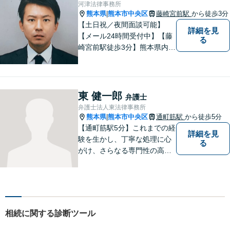
域に密着した町医者みたいな
河津法律事務所
弁護士です。
熊本県
熊本市中央区
藤崎宮前駅
から徒歩3分
|
【土日祝／夜間面談可能】
詳細を見
【メール24時間受付中】【藤
る
崎宮前駅徒歩3分】熊本県内及
び周辺地域から法律相談受付
中です。交通事故・男女関係
等の問題から、刑事、経営者
の方の契約関係トラブルまで
東 健一郎
弁護士
幅広くご相談いただいており
弁護士法人東法律事務所
ます。お気軽にご相談くださ
熊本県
熊本市中央区
通町筋駅
から徒歩5分
|
い。
【通町筋駅5分】これまでの経
詳細を見
験を生かし、丁寧な処理に心
る
がけ、さらなる専門性の高い
リーガルサービスを提供でき
るよう精進して参ります。静
かで落ち着ける相談室をご用
意しております。様々な問題
に悩まれたとき、まずはお気
相続に関する診断ツール
軽にご相談下さい。