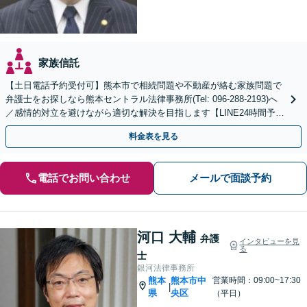
家族信託
【土日電話予約受付可】熊本市で相続問題や不動産が絡む家族問題で
弁護士をお探しなら熊本セントラル法律事務所(Tel: 096-288-2193)へ
／感情的対立を避けながら適切な解決を目指します【LINE24時間予約
受付可】【休日・夜間相談可】
料金表を見る
電話でお問い合わせ
メールで面談予約
河口 大輔
弁護
インタビューを見
る
士
銀河法律事務所
熊本
熊本市中
営業時間：09:00~17:30
|
県
央区
（平日）