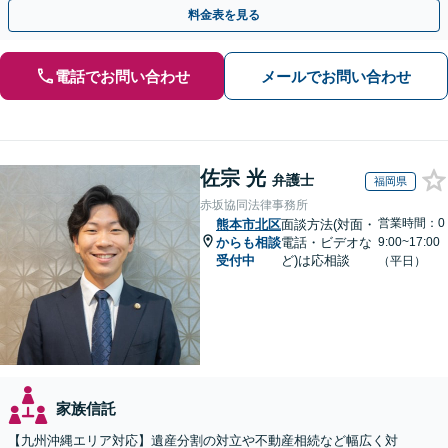
料金表を見る
電話でお問い合わせ
メールでお問い合わせ
佐宗 光
弁護士
福岡県
赤坂協同法律事務所
営業時間：0
熊本市北区
面談方法(対面・
からも相談
電話・ビデオな
9:00~17:00
受付中
ど)は応相談
（平日）
家族信託
【九州沖縄エリア対応】遺産分割の対立や不動産相続など幅広く対