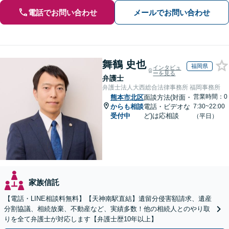
電話でお問い合わせ
メールでお問い合わせ
舞鶴 史也
福岡県
インタビュ
ーを見る
弁護士
弁護士法人大西総合法律事務所 福岡事務所
営業時間：0
熊本市北区
面談方法(対面・
からも相談
電話・ビデオな
7:30~22:00
受付中
ど)は応相談
（平日）
家族信託
【電話・LINE相談料無料】【天神南駅直結】遺留分侵害額請求、遺産
分割協議、相続放棄、不動産など、実績多数！他の相続人とのやり取
りを全て弁護士が対応します【弁護士歴10年以上】