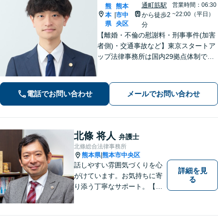
通町筋駅
営業時間：06:30
熊
熊本
~22:00（平日）
本
市中
から徒歩2
|
県
央区
分
【離婚・不倫の慰謝料・刑事事件(加害
者側)・交通事故など】東京スタートア
ップ法律事務所は国内29拠点体制で全
国対応！【ご自宅からの電話相談にも
対応(法律相談は完全予約制)】各分野で
専門性の高い弁護士が寄り添い解決を
電話でお問い合わせ
メールでお問い合わせ
サポートします。
北條 将人
弁護士
北條総合法律事務所
熊本県
熊本市中央区
|
話しやすい雰囲気づくりを心
詳細を見
がけています。お気持ちに寄
る
り添う丁寧なサポート。【借
金・債務整理】将来を見据え
た最善策をご提案【労働・雇