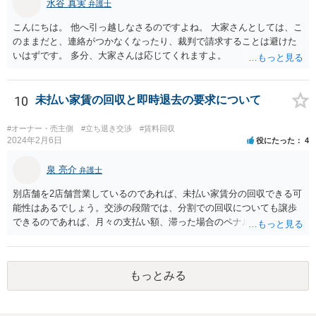
水谷 真実
弁護士
こんにちは。 他へ引っ越しなさるのですよね。 大家さんとしては、こ
のままだと、連絡がつかなくなったり、裁判で請求することは避けた
いはずです。 多分、大家さんは応じてくれますよ。
10
未払い家賃の回収と即時退去の要求について
#オーナー・売主側
#立ち退き交渉
#賃料回収
2024年2月6日
役にたった
4
泉 亮介
弁護士
別店舗を2店舗営業しているのであれば、未払い家賃分の回収できる可
能性はあるでしょう。交渉の段階では、分割での回収についても譲歩
できるのであれば、月々の支払い額、滞った場合のペナルティ等を定
め合意書を交わしておくと良いでしょう。 まず内容証明と裁判外交渉
で行い、相手方の対応次第では訴訟を検討するという形の方が、交渉
で解決した場合弁護士費用も安くなるためで良いかと思われます。
もっとみる