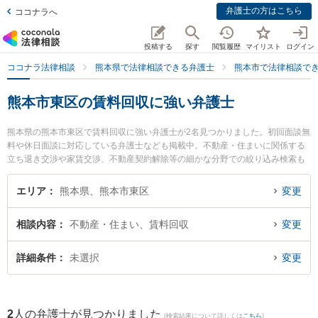
弁護士の方はこちら
ココナラへ
投稿する
探す
閲覧履歴
マイリスト
ログイン
ココナラ法律相談
熊本県で法律相談できる弁護士
熊本市で法律相談で
熊本市東区の賃料回収に強い弁護士
熊本県の熊本市東区で賃料回収に強い弁護士が2名見つかりました。初回面談無
料や休日面談に対応している弁護士なども掲載中。不動産・住まいに関係する
立ち退き交渉や家賃交渉、不動産契約解除等の細かな分野での絞り込み検索も
でき便利です。特に月出・長嶺法律事務所の立山 晴大弁護士や月出・長嶺法律
事務所の辻上 友男弁護士のプロフィール情報や弁護士費用、強みなどが注目さ
エリア
熊本県、熊本市東区
変更
れています。『熊本市東区で土日や夜間に発生した賃料回収のトラブルを今す
ぐに弁護士に相談したい』『賃料回収のトラブル解決の実績豊富な近くの弁護
相談内容
不動産・住まい、賃料回収
変更
士を検索したい』『初回相談無料で賃料回収を法律相談できる熊本市東区内の
弁護士に相談予約したい』などでお困りの相談者さんにおすすめです。
詳細条件
未選択
変更
2
人の弁護士が見つかりました
(検索結果について詳しくは
こちら
)