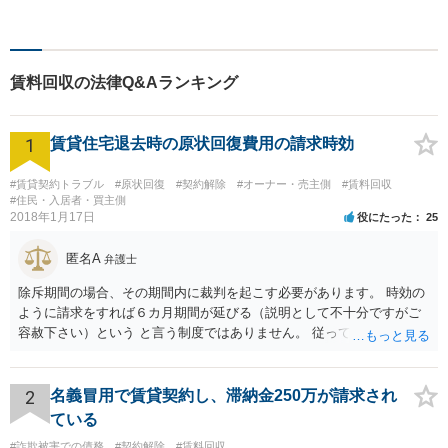
料」の相談を行っています！
まずはお気軽にご相談くださ
い！
賃料回収の法律Q&Aランキング
1
賃貸住宅退去時の原状回復費用の請求時効
#賃貸契約トラブル
#原状回復
#契約解除
#オーナー・売主側
#賃料回収
#住民・入居者・買主側
2018年1月17日
役にたった
25
匿名A
弁護士
除斥期間の場合、その期間内に裁判を起こす必要があります。 時効の
ように請求をすれば６カ月期間が延びる（説明として不十分ですがご
容赦下さい）という と言う制度ではありません。 従って、理論上は１
年経過していますので、既に支払義務はありません。
2
名義冒用で賃貸契約し、滞納金250万が請求され
ている
#詐欺被害での債務
#契約解除
#賃料回収