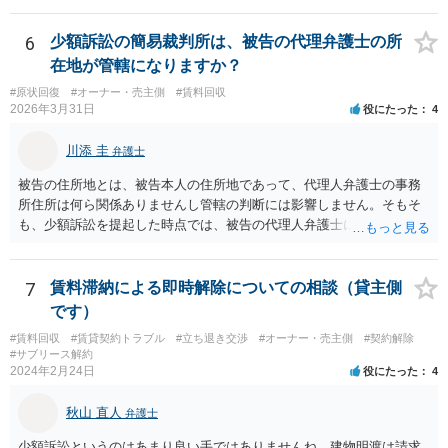
れたと評価され、来月払えるからと言って、大家があなたとの賃貸借
契約が解約できることに変わりなくなってしまうからです。 そのよう
6
少額訴訟の簡易裁判所は、被告の代理弁護士の所
な場合、相手が、「もう出て行って欲しい」と考えていれば、引き続
在地が管轄になりますか？
き居住する前提での和解は難しい可能性があります。 ２・弁護士が事
#原状回復
#オーナー・売主側
#賃料回収
件の見通しをたてるにも、賃料滞納状況で見立てが変わりますし、そ
2026年3月31日
役にたった
4
もそも賃料滞納状況によってはご希望に沿える活動を保障できず、 依
頼を受けられないかもしれないです。依頼を受けるにしても厳しめの
川添 圭
弁護士
リスクを踏まえた上でのものとなる可能性があります。 定型的な事件
依頼となるかもわからず、着手金額もなんともいえないと思います。
被告の住所地とは、被告本人の住所地であって、代理人弁護士の事務
複数事務所にあたり、着手金額を確認されるとよいと思います。 ３・
所住所は何ら関係ありませんし管轄の判断には影響しません。そもそ
弁護士が依頼を受ければ代わりに裁判所とのやりとりを行うことが可
も、少額訴訟を提起した時点では、被告の代理人弁護士には民事訴訟
能です。双方に弁護士がついていればウェブ会議で裁判を実施する場
法の訴訟代理人としての地位はまだないからです。
合もあるでしょう。 ただし、ご本人さんも同行してもらう必要が和解
協議の場合だとあると思います。
7
賃料滞納による即時解除についての相談（貸主側
です）
#賃料回収
#賃貸契約トラブル
#立ち退き交渉
#オーナー・売主側
#契約解除
#サブリース解約
2024年2月24日
役にたった
4
秋山 直人
弁護士
少額訴訟というのはあまり良い手ではありませんね。建物明渡は請求