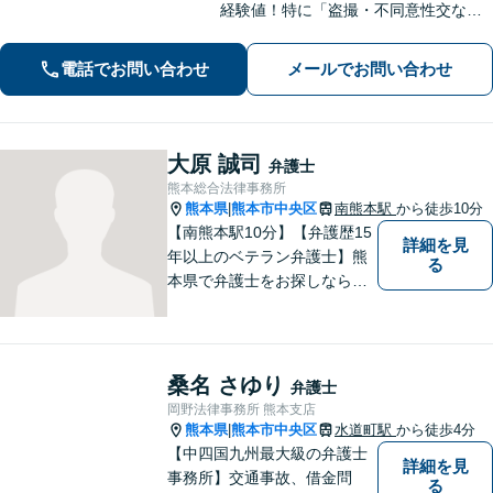
経験値！特に「盗撮・不同意性交など
性犯罪」の実績多数！相続▶︎「国税
局・証券会社」勤務で培った税の知識
電話でお問い合わせ
メールでお問い合わせ
を生かし、依頼者に寄り添った強いパ
ートナーになります【税理士資格あ
り】
大原 誠司
弁護士
熊本総合法律事務所
熊本県
熊本市中央区
南熊本駅
から徒歩10分
|
【南熊本駅10分】【弁護歴15
詳細を見
年以上のベテラン弁護士】熊
る
本県で弁護士をお探しなら、
まずはご連絡ください！離婚
／借金／刑事事件／相続な
ど、幅広い法律問題に精通し
ています。皆様にとって一番
桑名 さゆり
弁護士
のパートナーとなれるよう、
岡野法律事務所 熊本支店
精一杯取り組ませていただき
熊本県
熊本市中央区
水道町駅
から徒歩4分
|
ます。
【中四国九州最大級の弁護士
詳細を見
事務所】交通事故、借金問
る