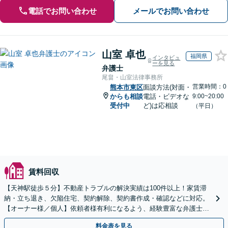
電話でお問い合わせ
メールでお問い合わせ
山室 卓也
福岡県
インタビュ
ーを見る
弁護士
尾畠・山室法律事務所
営業時間：0
熊本市東区
面談方法(対面・
からも相談
電話・ビデオな
9:00~20:00
受付中
ど)は応相談
（平日）
賃料回収
【天神駅徒歩５分】不動産トラブルの解決実績は100件以上！家賃滞
納・立ち退き、欠陥住宅、契約解除、契約書作成・確認などに対応。
【オーナー様／個人】依頼者様有利になるよう、経験豊富な弁護士が
交渉いたします。まずは電話相談からお越しください
料金表を見る