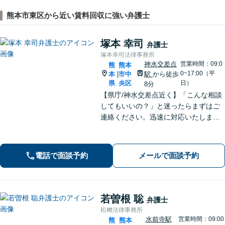
熊本市東区から近い賃料回収に強い弁護士
塚本 幸司
弁護士
塚本幸司法律事務所
神水交差点
営業時間：09:0
熊
熊本
0~17:00（平
本
市中
駅
から徒歩
|
県
央区
日）
8分
【県庁/神水交差点近く】「こんな相談
してもいいの？」と迷ったらまずはご
連絡ください。迅速に対応いたしま
す。 離婚問題／相続・相続放棄・遺言
／借金問題・債務整理お任せくださ
い。
電話で面談予約
メールで面談予約
若曽根 聡
弁護士
松﨑法律事務所
水前寺駅
営業時間：09:00
熊
熊本