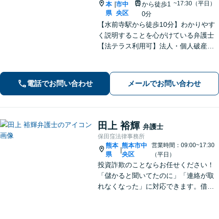
~17:30（平日）
本
市中
から徒歩1
|
県
央区
0分
【水前寺駅から徒歩10分】わかりやす
く説明することを心がけている弁護士
【法テラス利用可】法人・個人破産申
立、遺言・相続、離婚・男女問題・刑
事事件などに力を入れています。迅速
対応でスムーズに解決できるよう尽力
電話でお問い合わせ
メールでお問い合わせ
します。
田上 裕輝
弁護士
保田窪法律事務所
熊本
熊本市中
営業時間：09:00~17:30
|
県
央区
（平日）
投資詐欺のことならお任せください！
「儲かると聞いてたのに」「連絡が取
れなくなった」に対応できます。借
金、債務整理にも精通しています【子
連れ相談可】【初回面談無料】