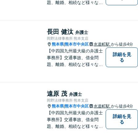
題、離婚、相続など様々な問
題について、「何度でも無
料」の相談を行っています！
まずはお気軽にご相談くださ
い！
長田 健汰
弁護士
岡野法律事務所 熊本支店
熊本県
熊本市中央区
水道町駅
から徒歩4分
|
【中四国九州最大級の弁護士
詳細を見
事務所】交通事故、借金問
る
題、離婚、相続など様々な問
題について、「何度でも無
料」の相談を行っています！
まずはお気軽にご相談くださ
い！
遠原 茂
弁護士
岡野法律事務所 熊本支店
熊本県
熊本市中央区
水道町駅
から徒歩4分
|
【中四国九州最大級の弁護士
詳細を見
事務所】交通事故、借金問
る
題、離婚、相続など様々な問
題について、「何度でも無