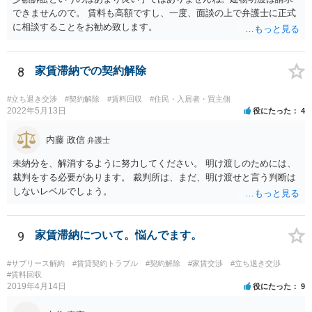
できませんので。 賃料も高額ですし、一度、面談の上で弁護士に正式
に相談することをお勧め致します。
8
家賃滞納での契約解除
#立ち退き交渉
#契約解除
#賃料回収
#住民・入居者・買主側
2022年5月13日
役にたった
4
内藤 政信
弁護士
未納分を、解消するように努力してください。 明け渡しのためには、
裁判をする必要があります。 裁判所は、まだ、明け渡せと言う判断は
しないレベルでしょう。
9
家賃滞納について。悩んでます。
#サブリース解約
#賃貸契約トラブル
#契約解除
#家賃交渉
#立ち退き交渉
#賃料回収
2019年4月14日
役にたった
9