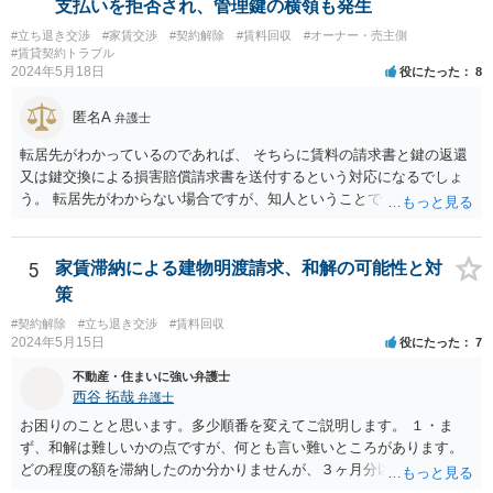
支払いを拒否され、管理鍵の横領も発生
ませんよね。ご相談者様のケースでは、こうした資料が示されていな
#立ち退き交渉
#家賃交渉
#契約解除
#賃料回収
#オーナー・売主側
いと思われることと、１０％が相当がどうかが分からないので、「不
#賃貸契約トラブル
相当」という判断ができないから賃料増額には応じないという主張が
2024年5月18日
役にたった
8
できます。 なお、賃貸借契約書には「家賃の変更は貸主・借主間の合
意の上で行う」という特約があるとのことですが、最高裁判例（S56.
匿名A
弁護士
4.20）では、このような特約があっても協議を経ない増額請求も有効
とされているため（本当に賃料が不相当であれば特約に拘束されるの
転居先がわかっているのであれば、 そちらに賃料の請求書と鍵の返還
は不合理だからという考え方です。「契約条件にかかわらず」とはそ
又は鍵交換による損害賠償請求書を送付するという対応になるでしょ
ういう意味です。）、契約違反だから増額には応じないという理論で
う。 転居先がわからない場合ですが、知人ということで、連絡がつく
はなく、上記のとおり、「不相当」かどうかが判断できないから、と
のであれば、そちらに連絡をしてという形ですが、知人間ということ
いう理論になると思います。 そして、法律上、増額協議が整わない場
で、適切な対応が望めない場合は、債権回収を弁護士に依頼すること
合、増額を正当とする判決が確定するまでは相当な賃料（※現在の賃
をご検討ください。
5
家賃滞納による建物明渡請求、和解の可能性と対
料）を支払えば足りる、とされています。 もし、貸主が「現在の賃料
策
なら受け取らない」などと言った場合は、最寄りの法務局に現在の賃
#契約解除
#立ち退き交渉
#賃料回収
料を供託してください。賃料を支払わないと契約が解除される可能性
2024年5月15日
役にたった
7
がありますので、注意が必要です。
不動産・住まいに強い弁護士
西谷 拓哉
弁護士
お困りのことと思います。多少順番を変えてご説明します。 １・ま
ず、和解は難しいかの点ですが、何とも言い難いところがあります。
どの程度の額を滞納したのか分かりませんが、３ヶ月分以上滞納した
り、これまで繰り返し賃料滞納があったりすると、 信頼関係が破壊さ