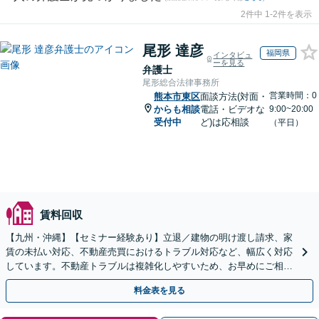
2件中 1-2件を表示
尾形 達彦
福岡県
インタビュ
ーを見る
弁護士
尾形総合法律事務所
営業時間：0
熊本市東区
面談方法(対面・
からも相談
電話・ビデオな
9:00~20:00
受付中
ど)は応相談
（平日）
賃料回収
【九州・沖縄】【セミナー経験あり】立退／建物の明け渡し請求、家
賃の未払い対応、不動産売買におけるトラブル対応など、幅広く対応
しています。不動産トラブルは複雑化しやすいため、お早めにご相談
ください。【休日・夜間面談可】
料金表を見る