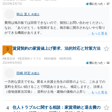
2023年3月7日
役にたった
17
秋山 直人
弁護士
費用は掲示板では回答できないので、個別にお問い合わせください。
なお、「ありがとう」を投稿すると、掲示板に開示されないやり取り
ができる機能があります。
3
賃貸契約の家賃値上げ要求、法的対応と対策方法
#家賃交渉
#賃貸契約トラブル
#契約解除
#賃料回収
2024年9月9日
役にたった
12
田嶋 祥宏
弁護士
一方的な貸主ですね。匿名Ａ弁護士先生の回答のように、これまでの
賃料を支払い続けることで問題ありません。 補足しますと、法律上
（借地借家法32条）、賃料が土地・建物の価格の上昇などの経済事情
の変動や、近隣の同種建物の賃料と比較して「不相当となったとき」
は、「契約条件にかかわらず」、当事者は賃料の増減を請求できる、
とされています。 「不相当」かどうかは、貸主から、近隣相場の上昇
4
住人トラブルに関する相談：家賃滞納と退去費の
を示す同種賃貸物件の根拠資料などを提示してもらわないと判断でき