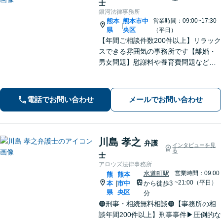
士
銀河法律事務所
熊本
熊本市中
営業時間：09:00~17:30
|
県
央区
（平日）
【年間ご相談件数200件以上】リラック
スできる雰囲気の事務所です【離婚・
男女問題】慰謝料や養育費問題など
様々な事例に対応【交通事故】重度後
遺障害事案など解決実績多数あり【債
務・過払い金】債務問題にスピーディ
電話でお問い合わせ
メールでお問い合わせ
に対応。過払い金も多額の回収実績
川島 孝之
弁護
インタビューを見
る
士
アロウズ法律事務所
水道町駅
営業時間：09:00
熊
熊本
~21:00（平日）
本
市中
から徒歩3
|
県
央区
分
🟠刑事・相続無料相談🟠【事務所の相
談年間200件以上】刑事事件▶︎圧倒的な