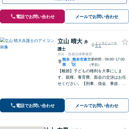
電話でお問い合わせ
メールでお問い合わせ
立山 晴大
弁
インタビューを
見る
護士
月出・長嶺法律事務所
熊本
熊本市東
営業時間：09:00~17:00
|
県
区
（平日）
【離婚】子どもの権利を大事にしま
す。親権、養育費、面会の交渉はお任
せください。【刑事、借金、事故、労
働】依頼者の気持ちに寄り添い解決を
目指します。示談交渉や調停の話し合
いは豊富な経験あり。
電話でお問い合わせ
メールでお問い合わせ