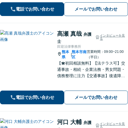
電話でお問い合わせ
メールでお問い合わせ
髙瀬 真哉
弁護
インタビューを見
る
士
田迎法律事務所
熊本
熊本市南
営業時間：09:00~21:00
|
県
区
（平日）
【☎︎初回相談無料】【法テラス可】交
通事故・相続・企業法務・男女問題・
債務整理に注力【交通事故】後遺障害
等級認定に詳しい！物損事故から重
症・死亡事故まで幅広く対応【相続】
もご相談ください【駐車場あり】
電話でお問い合わせ
メールでお問い合わせ
河口 大輔
弁護
インタビューを見
る