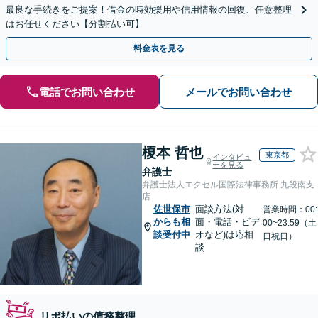
最良な手続きをご提案！借金の時効援用や信用情報の回復、任意整理
はお任せください【分割払い可】
料金表を見る
電話でお問い合わせ
メールでお問い合わせ
榎本 哲也
東京都
インタビュ
ーを見る
弁護士
弁護士法人エクセル国際法律事務所 九段南支
店
佐世保市
面談方法(対
営業時間：00:
からも相
面・電話・ビデ
00~23:59（土
談受付中
オなど)は応相
日祝日）
談
リボ払いの債務整理