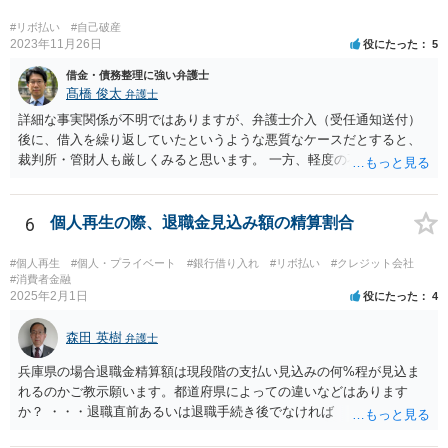
#リボ払い
#自己破産
2023年11月26日
役にたった
5
借金・債務整理に強い弁護士
髙橋 俊太
弁護士
詳細な事実関係が不明ではありますが、弁護士介入（受任通知送付）
後に、借入を繰り返していたというような悪質なケースだとすると、
裁判所・管財人も厳しくみると思います。 一方、軽度の不注意による
手違いや行き違いというくらいであれば、弁護士を通じて裁判所・管
財人に対して反省の姿勢を示せば、不許可という結果にはならないと
思われます。
6
個人再生の際、退職金見込み額の精算割合
#個人再生
#個人・プライベート
#銀行借り入れ
#リボ払い
#クレジット会社
#消費者金融
2025年2月1日
役にたった
4
森田 英樹
弁護士
兵庫県の場合退職金精算額は現段階の支払い見込みの何%程が見込ま
れるのかご教示願います。都道府県によっての違いなどはあります
か？ ・・・退職直前あるいは退職手続き後でなければ １２・５％が
清算価値として計上するのが原則で 概ね どの裁判所でも同様の基