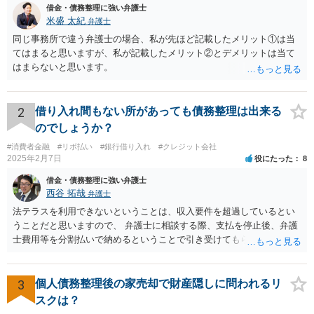
借金・債務整理に強い弁護士
米盛 太紀
弁護士
同じ事務所で違う弁護士の場合、私が先ほど記載したメリット①は当
てはまると思いますが、私が記載したメリット②とデメリットは当て
はまらないと思います。
2
借り入れ間もない所があっても債務整理は出来る
のでしょうか？
#消費者金融
#リボ払い
#銀行借り入れ
#クレジット会社
2025年2月7日
役にたった
8
借金・債務整理に強い弁護士
西谷 拓哉
弁護士
法テラスを利用できないということは、収入要件を超過しているとい
うことだと思いますので、 弁護士に相談する際、支払を停止後、弁護
士費用等を分割払いで納めるということで引き受けてもらえないか確
認するとよいでしょう。 「借り入れ出来る限界」までの生活というの
は、負債が拡大するだけになるのでお勧めできませんが あとは、相談
者様のご判断になると思いますので、私からのアドバイスは一旦これ
3
個人債務整理後の家売却で財産隠しに問われるリ
で終わりとさせていただきます。
スクは？