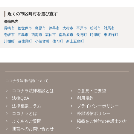
近くの市区町村を選び直す
長崎県内
長崎市
佐世保市
島原市
諫早市
大村市
平戸市
松浦市
対馬市
壱岐市
五島市
西海市
雲仙市
南島原市
長与町
時津町
東彼杵町
川棚町
波佐見町
小値賀町
佐々町
新上五島町
ココナラ法律相談について
ココナラ法律相談とは
ご意見・ご要望
法律Q&A
利用規約
法律相談コラム
プライバシーポリシー
ココナラとは
外部送信ポリシー
よくあるご質問
掲載をご検討の弁護士の方
へ
運営へのお問い合わせ