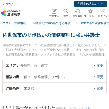
弁護士の方はこちら
ココナラへ
投稿する
探す
閲覧履歴
マイリスト
ログイン
ココナラ法律相談
長崎県で法律相談できる弁護士
佐世保市で法律相談
佐世保市のリボ払いの債務整理に強い弁護士
長崎県の佐世保市でリボ払いの債務整理に強い弁護士が6名見つかりました。休
日面談や夜間面談に対応している弁護士なども掲載中。借金・債務整理に関係
する消費者金融の債務整理やクレジット会社の債務整理、リボ払いの債務整理
等の細かな分野での絞り込み検索もでき便利です。特に弁護士法人大村綜合法
律事務所 早岐オフィスの古市 寛弁護士や竹口・堀法律事務所の竹口 将太弁護
エリア
長崎県、佐世保市
変更
士、竹口・堀法律事務所の松田 貴史弁護士のプロフィール情報や弁護士費用、
強みなどが注目されています。『佐世保市で土日や夜間に発生したリボ払いの
相談内容
借金・債務整理、リボ払い
変更
債務整理のトラブルを今すぐに弁護士に相談したい』『リボ払いの債務整理の
トラブル解決の実績豊富な近くの弁護士を検索したい』『初回相談無料でリボ
払いの債務整理を法律相談できる佐世保市内の弁護士に相談予約したい』など
詳細条件
未選択
変更
でお困りの相談者さんにおすすめです。
6
人の弁護士が見つかりました
(検索結果について詳しくは
こちら
)