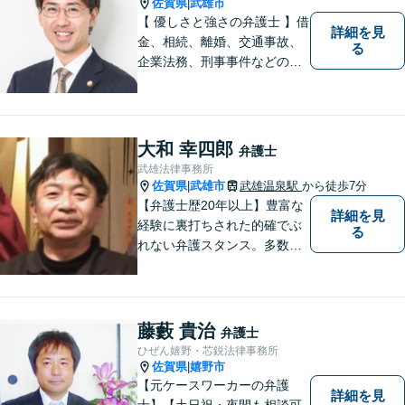
弁護士。【駐車場あり】
佐賀県
武雄市
|
【 優しさと強さの弁護士 】借
詳細を見
金、相続、離婚、交通事故、
る
企業法務、刑事事件などのご
相談を承っております。まず
はお気軽にご相談ください。
チーム体制による迅速で最適
なリーガルサービスを提供い
大和 幸四郎
弁護士
たします。
武雄法律事務所
佐賀県
武雄市
武雄温泉駅
から徒歩7分
|
【弁護士歴20年以上】豊富な
詳細を見
経験に裏打ちされた的確でぶ
る
れない弁護スタンス。多数の
著書・メディア出演あり。
【借金・債務整理】約2000件
の解決実績。【相続遺言】司
法書士などとも連携しワンス
藤藪 貴治
弁護士
トップで解決。難事件には他
ひぜん嬉野・芯鋭法律事務所
弁護士と協力も。元調停委
佐賀県
嬉野市
|
員。
【元ケースワーカーの弁護
詳細を見
士】【土日祝・夜間も相談可