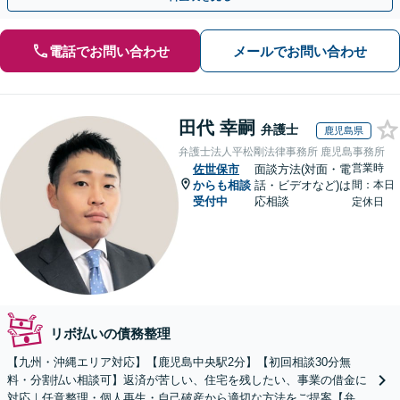
電話でお問い合わせ
メールでお問い合わせ
田代 幸嗣
弁護士
鹿児島県
弁護士法人平松剛法律事務所 鹿児島事務所
営業時
佐世保市
面談方法(対面・電
からも相談
話・ビデオなど)は
間：本日
受付中
応相談
定休日
リボ払いの債務整理
【九州・沖縄エリア対応】【鹿児島中央駅2分】【初回相談30分無
料・分割払い相談可】返済が苦しい、住宅を残したい、事業の借金に
対応｜任意整理・個人再生・自己破産から適切な方法をご提案【弁護