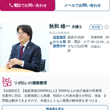
電話でお問い合わせ
メールでお問い合わせ
秋和 雄一
弁護士
東京都
秋和法律事務所
佐世保市
面談方法(対
営業時間：09:
からも相
面・電話・ビデ
00~23:59（土
談受付中
オなど)は応相
日祝日）
談
リボ払いの債務整理
【全国対応】【相談実績10000件以上】500件以上の自己破産や民事再
生案件に対応、企業倒産にも精通。初回から代表弁護士が対応。借金
問題は解決できますので、弁護士とともに最善の解決策を見つけまし
ょう【初回相談無料】【法テラス利用可】
料金表を見る