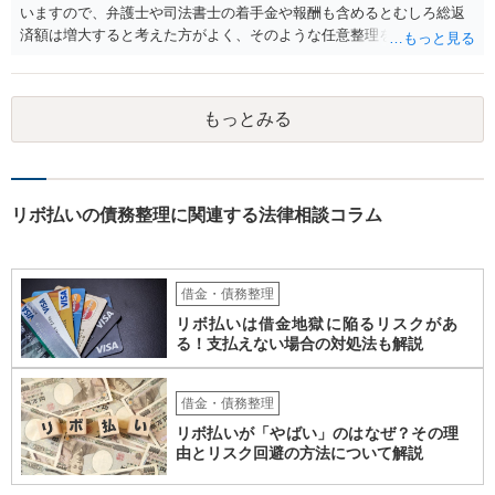
いますので、弁護士や司法書士の着手金や報酬も含めるとむしろ総返
済額は増大すると考えた方がよく、そのような任意整理をしてかえっ
て月々の支払いがしんどくなり、最終的に自己破産になる例が増えて
います。 特に「オーバーローンでない不動産」や「売ると高く売却さ
れる自動車」、「２０万円を超える保険解約返戻金がある保険」など
もっとみる
の資産がなければ、個人再生か自己破産を検討する方が良いと思われ
ます。 このような資産があってもなくても、ココナラで最寄りの債務
整理を取り扱う弁護士に具体的に提示して弁護士に相談すべき事案だ
と思われます。
リボ払いの債務整理に関連する法律相談コラム
借金・債務整理
リボ払いは借金地獄に陥るリスクがあ
る！支払えない場合の対処法も解説
借金・債務整理
リボ払いが「やばい」のはなぜ？その理
由とリスク回避の方法について解説