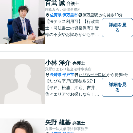
百武 誠
弁護士
陶都みらい法律事務所
佐賀県
伊万里市
伊万里駅
から徒歩10分
|
【法テラス利用可】【行政書
詳細を見
士・司法書士の資格保有】皆
る
様の不安やお悩みがいち早く
解決できるよう、これまでの
司法書士、行政書士の経験を
活かし、誠心誠意サポートい
たします。また、依頼者様が
小林 洋介
弁護士
お悩みを話しやすい環境作り
飛鸞ひまわり基金法律事務所
を心がけております。
長崎県
平戸市
たびら平戸口駅
から徒歩5分
|
【たびら平戸口駅徒歩5分】
詳細を見
【平戸、松浦、江迎、吉井、
る
佐々エリアでお探しなら！】
少人数体制で、皆様に手厚い
対応を心掛けています。リモ
ート相談／休日・夜間対応な
ど、相談しやすい環境完備◎
矢野 雄基
弁護士
地域の皆様のために活動する
弁護士法人桑原法律事務所