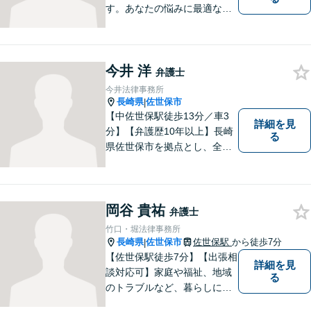
す。あなたの悩みに最適なリ
ーガルサービスを提供させて
いただきます。
今井 洋
弁護士
今井法律事務所
長崎県
佐世保市
|
【中佐世保駅徒歩13分／車3
詳細を見
分】【弁護歴10年以上】長崎
る
県佐世保市を拠点とし、全国
各地の法律問題に取り組んで
おります。解決方法のメリッ
トやリスクをご説明し、納得
の解決へと導きます。時間外
岡谷 貴祐
弁護士
のご相談にも対応可能ですの
竹口・堀法律事務所
で、お気軽にご連絡くださ
長崎県
佐世保市
佐世保駅
から徒歩7分
|
い。
【佐世保駅徒歩7分】【出張相
詳細を見
談対応可】家庭や福祉、地域
る
のトラブルなど、暮らしに根
ざしたご相談を中心に取り組