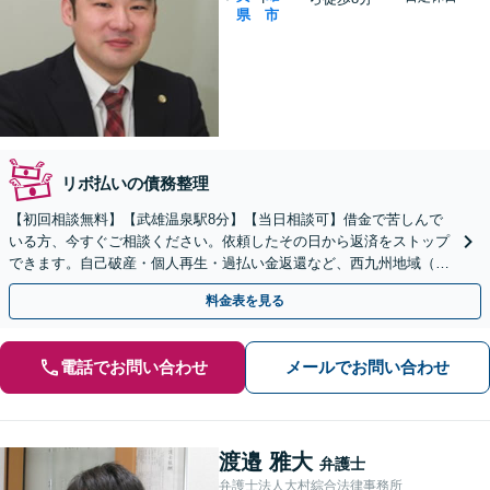
県
市
リボ払いの債務整理
【初回相談無料】【武雄温泉駅8分】【当日相談可】借金で苦しんで
いる方、今すぐご相談ください。依頼したその日から返済をストップ
できます。自己破産・個人再生・過払い金返還など、西九州地域（佐
賀・長崎）に根ざした弁護士が借金問題を解決へ導きます。
料金表を見る
電話でお問い合わせ
メールでお問い合わせ
渡邉 雅大
弁護士
弁護士法人大村綜合法律事務所