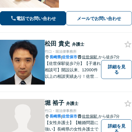
0件以上、メール問合せも可能です。
【まちの法律家】ぜひ、お気軽にご相
談ください。
電話でお問い合わせ
メールでお問い合わせ
松田 貴史
弁護士
竹口・堀法律事務所
長崎県
佐世保市
佐世保駅
から徒歩7分
|
【佐世保駅徒歩7分】【子連れ
詳細を見
相談可】開設以来、12000件
る
以上の相談実績あり！佐世保
市を中心に、長崎・佐賀県・
福岡の法律問題に取り組みま
す。離婚問題・交通事故問
堀 裕子
題・企業法務等、お困りごと
弁護士
はなんでもご相談ください。
竹口・堀法律事務所
【他士業連携】
長崎県
佐世保市
佐世保駅
から徒歩7分
|
【女性弁護士】【離婚問題に
詳細を見
強い】長崎県の女性弁護士で
る