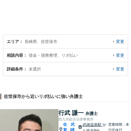
んでいます。 安心してご相談
いただける存在を目指し、丁
寧にお話を伺うことを大切に
しています。
エリア
長崎県、佐世保市
変更
相談内容
借金・債務整理、リボ払い
変更
詳細条件
未選択
変更
佐世保市から近いリボ払いに強い弁護士
行武 謙一
弁護士
西九州総合法律事務所
佐
武
武雄温泉駅
か
営業時間：本
賀
雄
|
日定休日
ら徒歩8分