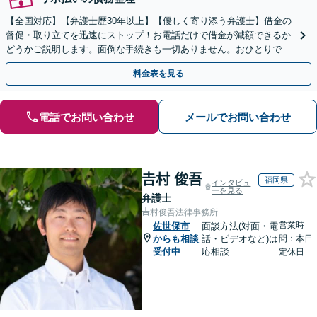
【全国対応】【弁護士歴30年以上】【優しく寄り添う弁護士】借金の
督促・取り立てを迅速にストップ！お電話だけで借金が減額できるか
どうかご説明します。面倒な手続きも一切ありません。おひとりで悩
まず、お気軽にご相談ください。【電話相談可】
料金表を見る
電話でお問い合わせ
メールでお問い合わせ
𠮷村 俊吾
福岡県
インタビュ
ーを見る
弁護士
𠮷村俊吾法律事務所
営業時
佐世保市
面談方法(対面・電
からも相談
話・ビデオなど)は
間：本日
受付中
応相談
定休日