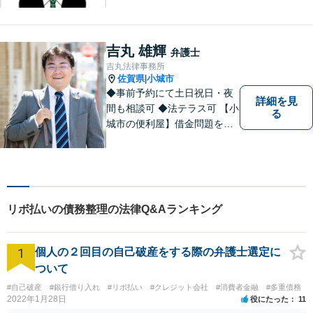
のお悩み、そして心に寄り添
い丁寧にサポートいたしま
す。どんな些細なことでも構
吉丸 雄輝
弁護士
いません。お気軽にご相談く
吉丸法律事務所
ださい【完全個室】
佐賀県
小城市
|
◆事前予約にて土日祝日・夜
詳細を見
間も相談可 ◆法テラス可 【小
る
城市の便利屋】借金問題を中
心に取り組んでおります。
リボ払いの債務整理の法律Q&Aランキング
1
個人の２回目の自己破産をする際の弁護士選定に
ついて
#自己破産
#銀行借り入れ
#リボ払い
#クレジット会社
#消費者金融
#多重債務
2022年1月28日
役にたった
11