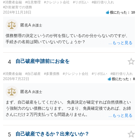
#消費者金融
#任意整理
#クレジット会社
#リボ払い
#銀行借り入れ
#詐欺被害での債務
2024年11月18日
役にたった
10
匿名A
弁護士
債務整理の決定というのが何を指しているのか分からないのですが、
手続きの名前は聞いていないのでしょうか？
4
自己破産申請前にお金を
#消費者金融
#自己破産
#多重債務
#クレジット会社
#リボ払い
#銀行借り入れ
2026年7月22日
役にたった
8
匿名A
弁護士
まず、自己破産をしてください。 免責決定が確定すれば自然債務とい
う強制力のない債務になります。 つまり、免責確定後であれば、お姉
さんにだけ２万円支払っても問題ありません。
5
自己破産できるか？出来ないか？