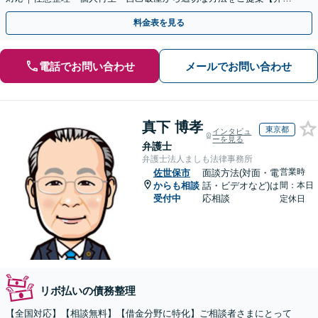
士歴10年以上】
料金表を見る
電話でお問い合わせ
メールでお問い合わせ
真下 博孝
東京都
インタビュ
ーを見る
弁護士
弁護士法人ましも法律事務所
営業時
佐世保市
面談方法(対面・電
からも相談
話・ビデオなど)は
間：本日
受付中
応相談
定休日
リボ払いの債務整理
【全国対応】【相談無料】【借金分野に特化】ご相談者さまにとって