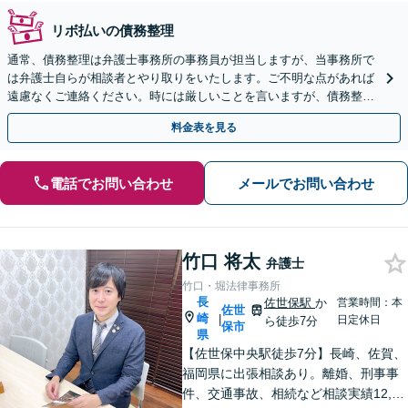
リボ払いの債務整理
通常、債務整理は弁護士事務所の事務員が担当しますが、当事務所で
は弁護士自らが相談者とやり取りをいたします。ご不明な点があれば
遠慮なくご連絡ください。時には厳しいことを言いますが、債務整理
には相談者様のご協力が必要不可欠です。
料金表を見る
電話でお問い合わせ
メールでお問い合わせ
竹口 将太
弁護士
竹口・堀法律事務所
長
佐世保駅
か
営業時間：本
佐世
崎
|
日定休日
ら徒歩7分
保市
県
【佐世保中央駅徒歩7分】長崎、佐賀、
福岡県に出張相談あり。離婚、刑事事
件、交通事故、相続など相談実績12,00