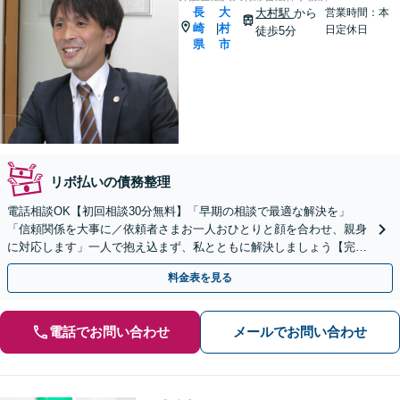
長
大
大村駅
から
営業時間：本
崎
村
|
日定休日
徒歩5分
県
市
リボ払いの債務整理
電話相談OK【初回相談30分無料】「早期の相談で最適な解決を」
「信頼関係を大事に／依頼者さまお一人おひとりと顔を合わせ、親身
に対応します」一人で抱え込まず、私とともに解決しましょう【完全
個室対応】
料金表を見る
電話でお問い合わせ
メールでお問い合わせ