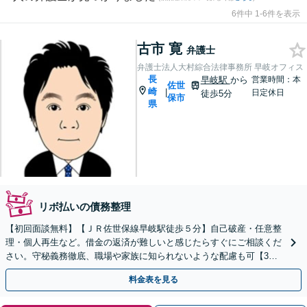
6件中 1-6件を表示
古市 寛
弁護士
弁護士法人大村綜合法律事務所 早岐オフィス
長
早岐駅
から
営業時間：本
佐世
崎
|
日定休日
徒歩5分
保市
県
リボ払いの債務整理
【初回面談無料】【ＪＲ佐世保線早岐駅徒歩５分】自己破産・任意整
理・個人再生など。借金の返済が難しいと感じたらすぐにご相談くだ
さい。守秘義務徹底、職場や家族に知られないような配慮も可【3拠
点に計6人弁護士在籍】
料金表を見る