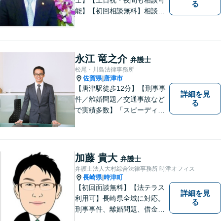
る
能】【初回相談無料】相談者
さまの声にしっかり耳を傾
け、解決まで丁寧にサポート
します。相続／離婚・男女問
題／交通事故／債務整理／労
永江 竜之介
弁護士
働問題など幅広く対応可能で
松尾・川島法律事務所
す。
佐賀県
唐津市
|
【唐津駅徒歩12分】【刑事事
詳細を見
件／離婚問題／交通事故など
る
で実績多数】「スピーディで
的確な判断」がモットーで
す。皆様に寄り添い、目線を
合わせながらどのような解決
が望ましいのかを共に考えま
加藤 貴大
弁護士
す。ぜひお気軽にご相談くだ
弁護士法人大村綜合法律事務所 時津オフィス
さい！【プライバシー完備】
長崎県
時津町
|
【初回面談無料】【法テラス
詳細を見
利用可】長崎県全域に対応。
る
刑事事件、離婚問題、借金・
債務整理など。ご依頼者さま