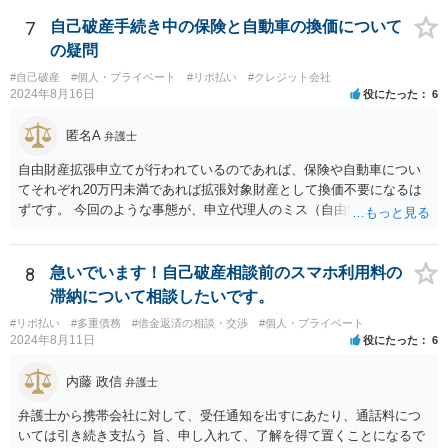
準でしょう。 また着手して頂いてから最短どのくらいで認可されるの
でしょうか？ ・・・受任通知を送付して 債権者からの債権調査票が
7
自己破産手続き中の保険と自動車の換価について
回答されるまで ２か月程度 その間に準備が進めば 直ちに申し立
の疑問
てが可能で しっかりした申立てを行えば ほぼ補正がなく ２～３
#自己破産
#個人・プライベート
#リボ払い
#クレジット会社
週間で開始決定がでて それから ２か月程度で認可となる流れで
2024年8月16日
役にたった
6
す。
匿名A
弁護士
自由財産拡張申立てが行われているのであれば、保険や自動車につい
てそれぞれ20万円未満であれば拡張対象財産として換価不要になるは
ずです。 今回のような事態が、申立代理人のミス（自由財産拡張申立
をしていない）なのか、あるいは管財人の無能（自由財産拡張制度の
知識がない）なのか、お書きの事情からはわかりませんので、依頼し
た弁護士を交えて裁判所の意見も聞いて対応した方がよいと思いま
8
急いでいます！自己破産相談前のスマホ利用料の
す。
滞納について相談したいです。
#リボ払い
#多重債務
#借金返済の相談・交渉
#個人・プライベート
2024年8月11日
役にたった
6
内藤 政信
弁護士
弁護士から携帯会社に対して、受任通知を出すにあたり、通話料につ
いては引き続き支払う 旨、申し入れて、了解を得て置くことになるで