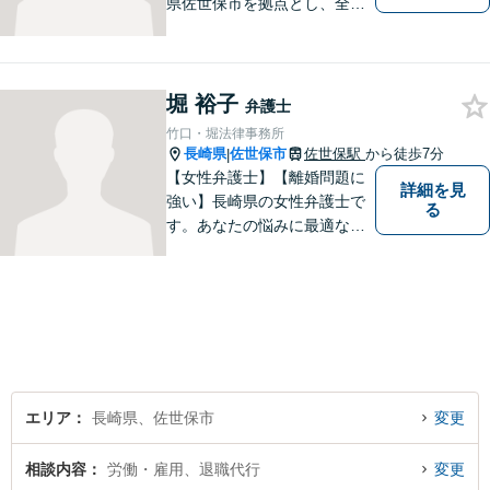
県佐世保市を拠点とし、全国
各地の法律問題に取り組んで
おります。解決方法のメリッ
トやリスクをご説明し、納得
の解決へと導きます。時間外
堀 裕子
弁護士
のご相談にも対応可能ですの
竹口・堀法律事務所
で、お気軽にご連絡くださ
長崎県
佐世保市
佐世保駅
から徒歩7分
|
い。
【女性弁護士】【離婚問題に
詳細を見
強い】長崎県の女性弁護士で
る
す。あなたの悩みに最適なリ
ーガルサービスを提供させて
いただきます。
エリア
長崎県、佐世保市
変更
相談内容
労働・雇用、退職代行
変更