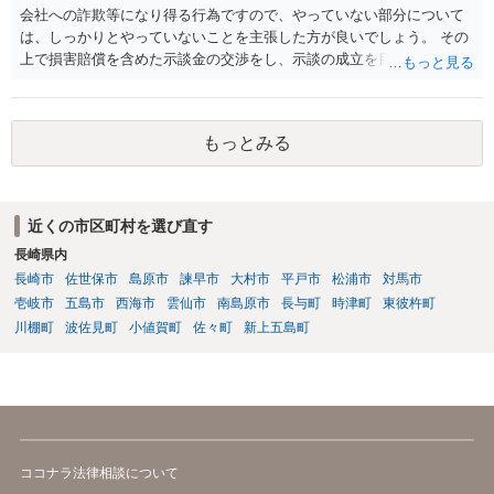
会社への詐欺等になり得る行為ですので、やっていない部分について
は、しっかりとやっていないことを主張した方が良いでしょう。 その
上で損害賠償を含めた示談金の交渉をし、示談の成立を目指す必要が
あるでしょう。
もっとみる
近くの市区町村を選び直す
長崎県内
長崎市
佐世保市
島原市
諫早市
大村市
平戸市
松浦市
対馬市
壱岐市
五島市
西海市
雲仙市
南島原市
長与町
時津町
東彼杵町
川棚町
波佐見町
小値賀町
佐々町
新上五島町
ココナラ法律相談について