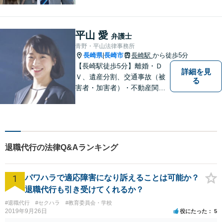
平山 愛
弁護士
青野・平山法律事務所
長崎県
長崎市
長崎駅
から徒歩5分
|
【長崎駅徒歩5分】離婚・Ｄ
詳細を見
Ｖ、遺産分割、交通事故（被
る
害者・加害者）・不動産関連
の問題ならお一人で悩まずお
気軽にご相談ください。依頼
者様と共に全力で戦います。
退職代行の法律Q&Aランキング
1
パワハラで適応障害になり訴えることは可能か？
退職代行も引き受けてくれるか？
#退職代行
#セクハラ
#教育委員会・学校
2019年9月26日
役にたった
5