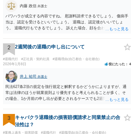
内藤 政信
弁護士
パワハラが成立する内容ですね。 慰謝料請求できるでしょう。 傷病手
当は、認定を受けるといいでしょう。 退職は、認定後がいいでしょ
う。 退職代行もできるでしょう。 訴えた場合、顔を合わすことは、あ
るかもしれません。 そのときは、弁護士も一緒ですから、いまより恐
れは 減じて来るでしょう。
2
2週間後の退職の申し出について
#退職代行
#正社員・契約社員
#退職理由(自己都合・会社都合)
2026年1月8日
役にたった
4
井上 祐司
弁護士
民法627条2項の規定を強行規定と解釈するかどうかによりますが、通
常は法律のほうが就業規則より優先すると考えられることが多く、そ
の場合、1か月前の申し出が必要とされるケースでも2週間前の退職予
告で退職の効果が生じると考えられます。 もっとも、退職1か月前の
申し出は世間のあらゆる業種で広く採用されたルールであり、それ自
体が不合理と判断されるようなものではないため、就業規則・退職金
3
キャバクラ退職後の損害賠償請求と同業禁止の合
規程において「正当な理由なく会社の承認を得ずに退職した場合や引
法性は？
継ぎを行わずに退職した場合に退職金を減額ないし不支給とする」旨
#業務上過失・損害賠償
#退職代行
#退職理由(自己都合・会社都合)