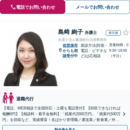
電話でお問い合わせ
メールでお問い合わせ
島﨑 絢子
弁護士
東京都
弁護士法人勝浦総合法律事務所
営業時間：0
佐世保市
面談方法(対面・
からも相
電話・ビデオな
9:30~19:00
談受付中
ど)は応相談
（平日）
退職代行
【電話、WEB相談で全国対応・土曜も電話受付】【回収できなければ
報酬0円】【相談料・着手金無料】「残業代2000万円」「残業代500万
円」を回収など、実績豊富！名ばかり管理職／運送業／飲食業／外資
系など妥協せずに交渉！他で断られた方も対応。
料金表を見る