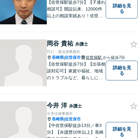
【佐世保駅徒歩7分】【子連れ
詳細を見
相談可】開設以来、12000件
る
以上の相談実績あり！佐世保
市を中心に、長崎・佐賀県・
福岡の法律問題に取り組みま
す。離婚問題・交通事故問
岡谷 貴祐
題・企業法務等、お困りごと
弁護士
はなんでもご相談ください。
竹口・堀法律事務所
【他士業連携】
長崎県
佐世保市
佐世保駅
から徒歩7分
|
【佐世保駅徒歩7分】【出張相
詳細を見
談対応可】家庭や福祉、地域
る
のトラブルなど、暮らしに根
ざしたご相談を中心に取り組
んでいます。 安心してご相談
いただける存在を目指し、丁
今井 洋
寧にお話を伺うことを大切に
弁護士
しています。
今井法律事務所
長崎県
佐世保市
|
【中佐世保駅徒歩13分／車3
詳細を見
分】【弁護歴10年以上】長崎
る