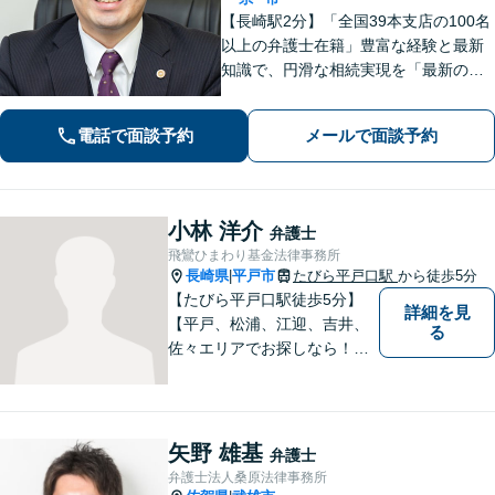
【長崎駅2分】「全国39本支店の100名
以上の弁護士在籍」豊富な経験と最新
知識で、円滑な相続実現を「最新の法
改正にもキャッチアップ」保険会社と
交渉して賠償金アップに努めます。後
電話で面談予約
メールで面談予約
遺障害等級認定を一からサポート【夜
間・休日面談可】
小林 洋介
弁護士
飛鸞ひまわり基金法律事務所
長崎県
平戸市
たびら平戸口駅
から徒歩5分
|
【たびら平戸口駅徒歩5分】
詳細を見
【平戸、松浦、江迎、吉井、
る
佐々エリアでお探しなら！】
少人数体制で、皆様に手厚い
対応を心掛けています。リモ
ート相談／休日・夜間対応な
ど、相談しやすい環境完備◎
矢野 雄基
弁護士
地域の皆様のために活動する
弁護士法人桑原法律事務所
弁護士。【駐車場あり】