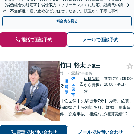
【労働組合の対応可】労使双方（フリーランス）に対応。残業代の請
求、不当解雇・雇い止めなどお任せください。慎重かつ丁寧に事件解
決へと進めます。
料金表を見る
電話で面談予約
メールで面談予約
竹口 将太
弁護士
竹口・堀法律事務所
佐
佐世保駅
営業時間：09:00~
長
世
20:00（平日）
から徒歩7
崎
|
保
分
県
市
【佐世保中央駅徒歩7分】長崎、佐賀、
福岡県に出張相談あり。離婚、刑事事
件、交通事故、相続など相談実績12,00
0件以上、メール問合せも可能です。
【まちの法律家】ぜひ、お気軽にご相
電話でお問い合わせ
メールでお問い合わせ
談ください。