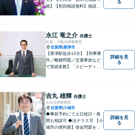
る
能】【初回相談無料】相談者
さまの声にしっかり耳を傾
け、解決まで丁寧にサポート
します。相続／離婚・男女問
題／交通事故／債務整理／労
永江 竜之介
弁護士
働問題など幅広く対応可能で
松尾・川島法律事務所
す。
佐賀県
唐津市
|
【唐津駅徒歩12分】【刑事事
詳細を見
件／離婚問題／交通事故など
る
で実績多数】「スピーディで
的確な判断」がモットーで
す。皆様に寄り添い、目線を
合わせながらどのような解決
が望ましいのかを共に考えま
吉丸 雄輝
弁護士
す。ぜひお気軽にご相談くだ
吉丸法律事務所
さい！【プライバシー完備】
佐賀県
小城市
|
◆事前予約にて土日祝日・夜
詳細を見
間も相談可 ◆法テラス可 【小
る
城市の便利屋】借金問題を中
心に取り組んでおります。