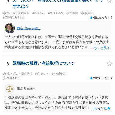
5
ガールズバーを辞めたいが損害賠償が怖い、どう
すれば？
#労働・雇用契約違反
#退職代行
#業務上過失・損害賠償
#労災対応
2025年2月18日
役にたった
3
西谷 拓哉
弁護士
一人での対応が怖ければ、弁護士に退職の代理交渉手続きを依頼する
という手もあるかと思います。 一度、まずは弁護士会や個々の弁護士
の実施する労働法律相談を受けられるとよいと思います。
6
退職時の引継と有給取得について
#業務上過失・損害賠償
#退職代行
#給与未払い
2024年4月6日
役にたった
2
匿名B
弁護士
〉引継書の提出を持って引継とし、退職までは有給を使うという選択
は、法的に問題ないでしょうか？ 法的な問題が生じる可能性の有無は
断定できませんし、会社の方から何らか主張する可能性はあります。
しかし、現実に損害賠償責任を負うことは、ほとんど考えられませ