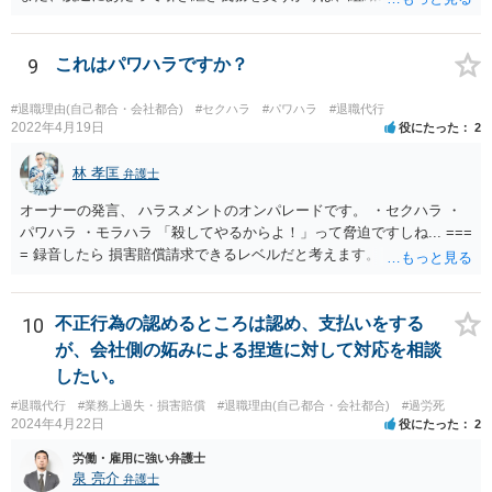
まえて個別的に判断する必要があります。 弁護士に直接相談すれば、
もう少し具体的な対応方法についてアドバイスを受けられると思いま
す。
9
これはパワハラですか？
#退職理由(自己都合・会社都合)
#セクハラ
#パワハラ
#退職代行
2022年4月19日
役にたった
2
林 孝匡
弁護士
オーナーの発言、 ハラスメントのオンパレードです。 ・セクハラ ・
パワハラ ・モラハラ 「殺してやるからよ！」って脅迫ですしね... ===
= 録音したら 損害賠償請求できるレベルだと考えます。 ━━━━━━
━━━ ▼ ご参考になればと ━━━━━━━━━ ・証拠の集め方 ・訴
え方 ・パワハラ裁判例については、 私がブログを書いています。 プ
ロフィールのリンクから飛べます。 ご参考になれば幸いです。
10
不正行為の認めるところは認め、支払いをする
が、会社側の妬みによる捏造に対して対応を相談
したい。
#退職代行
#業務上過失・損害賠償
#退職理由(自己都合・会社都合)
#過労死
2024年4月22日
役にたった
2
労働・雇用に強い弁護士
泉 亮介
弁護士