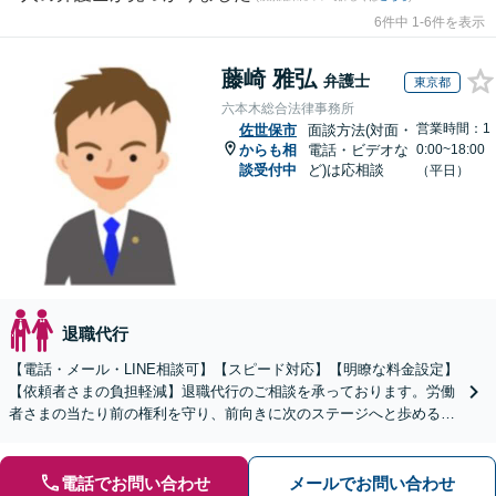
6件中 1-6件を表示
藤崎 雅弘
弁護士
東京都
六本木総合法律事務所
営業時間：1
佐世保市
面談方法(対面・
からも相
電話・ビデオな
0:00~18:00
談受付中
ど)は応相談
（平日）
退職代行
【電話・メール・LINE相談可】【スピード対応】【明瞭な料金設定】
【依頼者さまの負担軽減】退職代行のご相談を承っております。労働
者さまの当たり前の権利を守り、前向きに次のステージへと歩めるよ
う全力でサポートいたします。
電話でお問い合わせ
メールでお問い合わせ