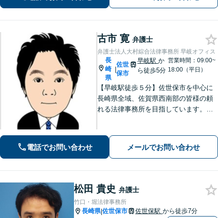
古市 寛
弁護士
弁護士法人大村綜合法律事務所 早岐オフィス
長
早岐駅
か
営業時間：09:00~
佐世
崎
|
18:00（平日）
ら徒歩5分
保市
県
【早岐駅徒歩５分】佐世保市を中心に
長崎県全域、佐賀県西南部の皆様の頼
れる法律事務所を目指しています。相
続・遺言、借金・債務整理、離婚・男
女問題等の身近な法律問題に注力して
います。早期解決には、早めのご相談
電話でお問い合わせ
メールでお問い合わせ
が肝要です。
松田 貴史
弁護士
竹口・堀法律事務所
長崎県
佐世保市
佐世保駅
から徒歩7分
|