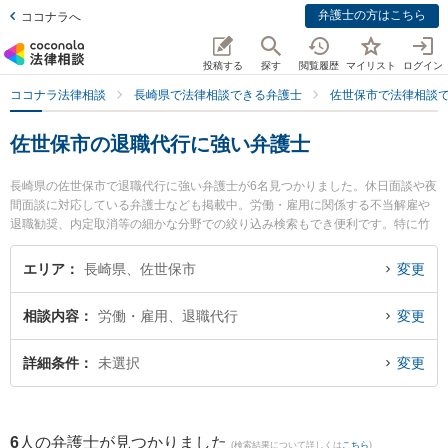
弁護士の方はこちら
ココナラへ
投稿する
探す
閲覧履歴
マイリスト
ログイン
ココナラ法律相談
長崎県で法律相談できる弁護士
佐世保市で法律相談
佐世保市の退職代行に強い弁護士
長崎県の佐世保市で退職代行に強い弁護士が6名見つかりました。休日面談や夜
間面談に対応している弁護士なども掲載中。労働・雇用に関係する不当解雇や
退職勧奨、内定取消等の細かな分野での絞り込み検索もでき便利です。特に竹
口・堀法律事務所の竹口 将太弁護士や弁護士法人大村綜合法律事務所 早岐オフ
ィスの古市 寛弁護士、竹口・堀法律事務所の松田 貴史弁護士のプロフィール情
エリア
長崎県、佐世保市
変更
報や弁護士費用、強みなどが注目されています。『佐世保市で土日や夜間に発
生した退職代行のトラブルを今すぐに弁護士に相談したい』『退職代行のトラ
相談内容
労働・雇用、退職代行
変更
ブル解決の実績豊富な近くの弁護士を検索したい』『初回相談無料で退職代行
を法律相談できる佐世保市内の弁護士に相談予約したい』などでお困りの相談
者さんにおすすめです。
詳細条件
未選択
変更
6
人の弁護士が見つかりました
(検索結果について詳しくは
こちら
)