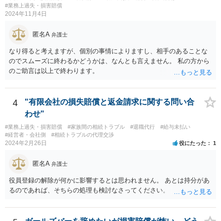
の条項が設けられている場合、その制約を受けることは考えられま
#業務上過失・損害賠償
す。
2024年11月4日
匿名A
弁護士
なり得ると考えますが、個別の事情によりますし、相手のあることな
のでスムーズに終わるかどうかは、なんとも言えません。 私の方から
のご助言は以上で終わります。
4
"有限会社の損失賠償と返金請求に関する問い合
わせ"
#業務上過失・損害賠償
#家族間の相続トラブル
#退職代行
#給与未払い
#経営者・会社側
#相続トラブルの代理交渉
2024年2月26日
役にたった
1
匿名A
弁護士
役員登録の解除が何かに影響するとは思われません。 あとは持分があ
るのであれば、そちらの処理も検討なさってください。