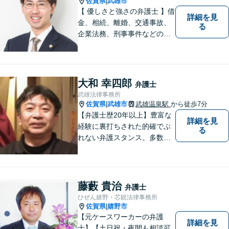
佐賀県
武雄市
|
【 優しさと強さの弁護士 】借
詳細を見
金、相続、離婚、交通事故、
る
企業法務、刑事事件などのご
相談を承っております。まず
はお気軽にご相談ください。
チーム体制による迅速で最適
なリーガルサービスを提供い
大和 幸四郎
弁護士
たします。
武雄法律事務所
佐賀県
武雄市
武雄温泉駅
から徒歩7分
|
【弁護士歴20年以上】豊富な
詳細を見
経験に裏打ちされた的確でぶ
る
れない弁護スタンス。多数の
著書・メディア出演あり。
【借金・債務整理】約2000件
の解決実績。【相続遺言】司
法書士などとも連携しワンス
藤藪 貴治
弁護士
トップで解決。難事件には他
ひぜん嬉野・芯鋭法律事務所
弁護士と協力も。元調停委
佐賀県
嬉野市
|
員。
【元ケースワーカーの弁護
詳細を見
士】【土日祝・夜間も相談可