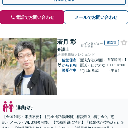
電話でお問い合わせ
メールでお問い合わせ
若月 彰
東京都
インタビュー
を見る
弁護士
法律事務所クレシェンド
営業時間：1
佐世保市
面談方法(対面・
からも相
電話・ビデオな
0:00~18:00
談受付中
ど)は応相談
（平日）
退職代行
【全国対応・来所不要】【完全成功報酬制】相談料0、着手金0。電
話・メール・WEB相談可能。【労働問題に特化】「残業代が支払われ