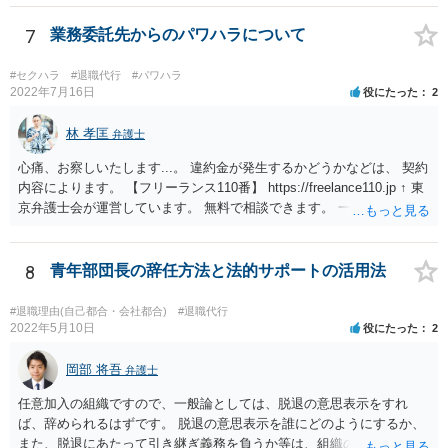
ん。 それよりも、書いておられる事情がある場合は、いつ、どのよう
な方法で、退職の意思及び退職日まで全日有給休暇を使用することを
7
業務委託先からのパワハラについて
会社に伝えるかが、問題になるかもしれないです。 場合よっては退職
代行の利用などもご検討なさってください。
#セクハラ
#退職代行
#パワハラ
2022年7月16日
役にたった
2
林 孝匡
弁護士
心痛、お察しいたします...。 違約金が発生するかどうかなどは、 契約
内容によります。 【フリーランス110番】 https://freelance110.jp ↑ 東
京弁護士会が運営しています。 無料で相談できます。 一度、ご相談す
ることを検討してみてください。 かりに違約金が発生するとしても、
「パワハラしてたよね」という材料で 減額交渉も可能かもしれませ
ん。
8
青年部団長の辞任方法と法的サポートの活用法
#退職理由(自己都合・会社都合)
#退職代行
2022年5月10日
役にたった
2
岡部 将吾
弁護士
任意加入の組織ですので、一般論としては、脱退の意思表示をすれ
ば、辞められるはずです。 脱退の意思表示を誰にどのようにするか、
また、脱退にあたって引き継ぎ義務を負うか等は、組織の実態等を踏