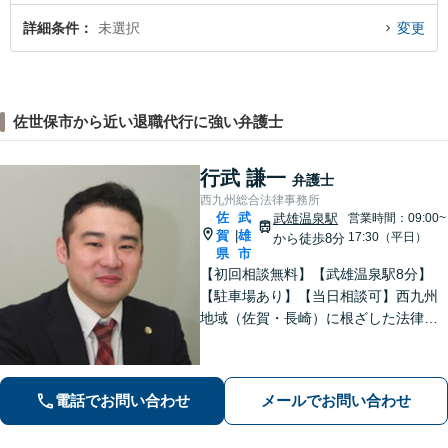
詳細条件
未選択
変更
佐世保市から近い退職代行に強い弁護士
行武 謙一
弁護士
西九州総合法律事務所
佐
武
武雄温泉駅
営業時間：09:00~
賀
雄
|
17:30（平日）
から徒歩8分
県
市
【初回相談無料】【武雄温泉駅8分】
【駐車場あり】【当日相談可】西九州
地域（佐賀・長崎）に根ざした法律事
務所です。まずはお気軽にご相談くだ
さい。離婚・借金・相続など、地元の
親しみやすい弁護士として、あなたの
電話でお問い合わせ
メールでお問い合わせ
お悩みをしっかり受け止めます！