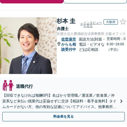
杉本 圭
大阪府
インタビュー
を見る
弁護士
弁護士法人勝浦総合法律事務所 大阪オフィス
営業時間：0
佐世保市
面談方法(対面・
からも相
電話・ビデオな
9:30~18:00
談受付中
ど)は応相談
（平日）
退職代行
【回収できなければ報酬0円】名ばかり管理職／運送業／飲食業／外
資系など未払い残業代は妥協せずに交渉【相談料・着手金無料】タイ
ムカードがない方、他の有効な証拠についてアドバイス。他事務所で
断られた方もご相談ください。あなたの権利を守ります！
料金表を見る