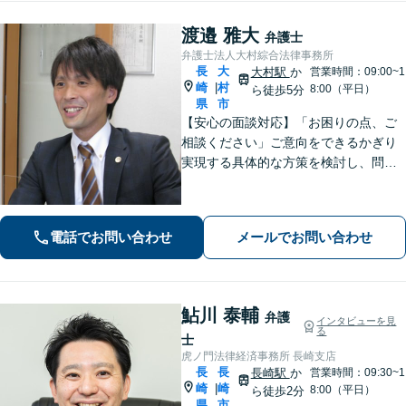
渡邉 雅大
弁護士
弁護士法人大村綜合法律事務所
長
大
大村駅
か
営業時間：09:00~1
崎
村
|
8:00（平日）
ら徒歩5分
県
市
【安心の面談対応】「お困りの点、ご
相談ください」ご意向をできるかぎり
実現する具体的な方策を検討し、問題
解決に尽力します 「先を見据えたサー
ビス」将来起こりうる問題を事前に察
知し、予防する方策を提供します【子
電話でお問い合わせ
メールでお問い合わせ
連れ相談可】
鮎川 泰輔
弁護
インタビューを見
る
士
虎ノ門法律経済事務所 長崎支店
長
長
長崎駅
か
営業時間：09:30~1
崎
崎
|
8:00（平日）
ら徒歩2分
県
市