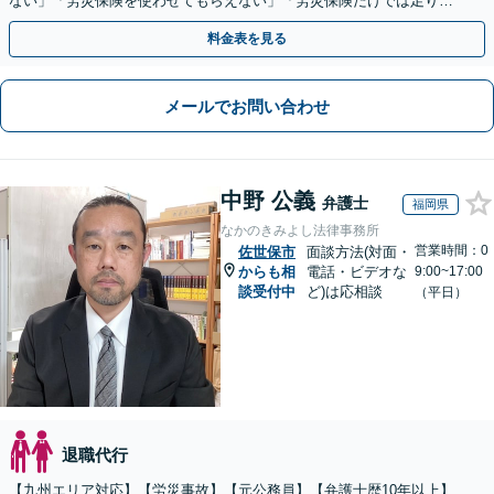
ない」「労災保険を使わせてもらえない」「労災保険だけでは足りな
い。損害賠償請求したい」など労働問題はお任せを。
料金表を見る
メールでお問い合わせ
中野 公義
弁護士
福岡県
なかのきみよし法律事務所
営業時間：0
佐世保市
面談方法(対面・
からも相
電話・ビデオな
9:00~17:00
談受付中
ど)は応相談
（平日）
退職代行
【九州エリア対応】【労災事故】【元公務員】【弁護士歴10年以上】