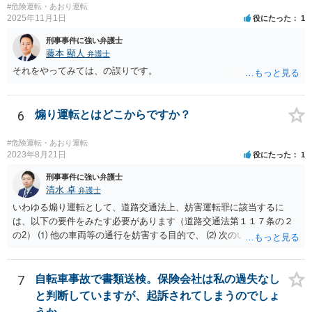
#危険運転・あおり運転
うな話に発展しそうになったら、お住まいの地域等の弁護士に直接相
2025年11月1日
役にたった
1
談なされればよろしいかと思います。
刑事事件に強い弁護士
藤本 顯人
弁護士
それをやってみては、の誤りです。
6
煽り運転とはどこからですか？
#危険運転・あおり運転
2023年8月21日
役にたった
1
刑事事件に強い弁護士
清水 卓
弁護士
いわゆる煽り運転として、道路交通法上、妨害運転罪に該当するに
は、以下の要件をみたす必要があります（道路交通法第１１７条の２
の2） ⑴ 他の車両等の通行を妨害する目的で、 ⑵ 次のいずれかに掲
げる行為であつて、当該他の車両等に道路における交通の危険を生じ
させるおそれのある方法によるものをした者 ①通行区分違反（対向車
線にはみ出す） ②急ブレーキの禁止違反 ③車間距離不保持等 ④進路
7
自転車事故で書類送検。保険会社は私の過失なし
変更禁止違反 ⑤追越し方法違反（危険な追い越し） ⑥減光等義務違反
と判断していますが、起訴されてしまうのでしょ
（執ようなパッシング） ⑦警音器使用制限違反 ⑧安全運転義務違反