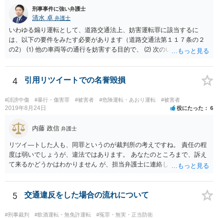
刑事事件に強い弁護士
清水 卓
弁護士
いわゆる煽り運転として、道路交通法上、妨害運転罪に該当するに
は、以下の要件をみたす必要があります（道路交通法第１１７条の２
の2） ⑴ 他の車両等の通行を妨害する目的で、 ⑵ 次のいずれかに掲
げる行為であつて、当該他の車両等に道路における交通の危険を生じ
させるおそれのある方法によるものをした者 ①通行区分違反（対向車
線にはみ出す） ②急ブレーキの禁止違反 ③車間距離不保持等 ④進路
4
引用リツイートでの名誉毀損
変更禁止違反 ⑤追越し方法違反（危険な追い越し） ⑥減光等義務違反
（執ようなパッシング） ⑦警音器使用制限違反 ⑧安全運転義務違反
#誹謗中傷
#暴行・傷害罪
#被害者
#危険運転・あおり運転
#被害者
（幅寄せや蛇行運転） ⑨高速道路での低速走行（最低速度違反） ⑩高
2019年8月24日
役にたった
6
速道路での駐停車違反 → ご投稿内容からすると、③車間距離不保持等
への該当を心配なされているのではないかと推察致します。 ご投稿
内藤 政信
弁護士
内容からは「前方の車との車間距離が近くなって暫く走行してしまい
リツイ―トした人も、同罪というのが裁判所の考えですね。 責任の程
ました。」の「暫く」がどの程度の走行時間•距離なのかが定かではあ
度は弱いでしょうが、違法ではあります。 あなたのところまで、訴え
りませんが、「他の車両等の通行を妨害する目的」まで認定できるか
て来るかどうかはわかりません が、担当弁護士に連絡して、謝罪して
疑義があるところです。 また、走行中における一時点で撮影された
おいた方がいいとは 思いますね。
写真のみでは、一連の走行の全体が記録されているドライブレコーダ
ーの映像等とは異なり、妨害運転罪の立証を仕切れるのかも疑義があ
5
交通違反をした場合の流れについて
るところです。 仮に警察に相談された場合でも、必ずしも立件まで
されるとは限らず、今後は安全運転を心掛けるよう注意•指導されるに
留まる可能性もあるように思われます。 もし、刑事責任を問われそ
#刑事裁判
#飲酒運転・無免許運転
#冤罪・無実・正当防衛