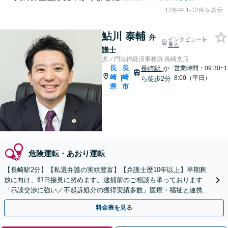
12件中 1-12件を表示
鮎川 泰輔
弁
インタビューを
見る
護士
虎ノ門法律経済事務所 長崎支店
長
長
長崎駅
か
営業時間：09:30~1
崎
崎
|
8:00（平日）
ら徒歩2分
県
市
危険運転・あおり運転
【長崎駅2分】【私選弁護の実績豊富】【弁護士歴10年以上】早期釈
放に向け、即日接見に努めます。逮捕前のご相談も承っております
「示談交渉に強い／不起訴処分の獲得実績多数」医療・福祉と連携／
依存型犯罪に精通【夜間・休日面談可】【ビデオ面談対応】
料金表を見る