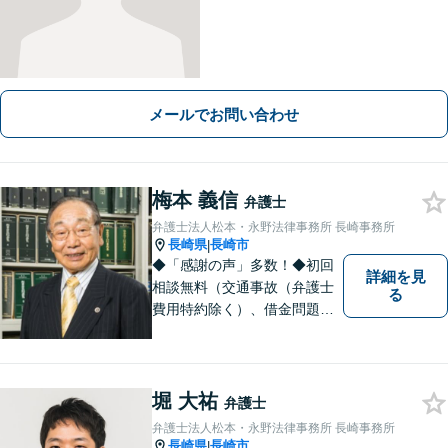
メールでお問い合わせ
梅本 義信
弁護士
弁護士法人松本・永野法律事務所 長崎事務所
長崎県
長崎市
|
◆「感謝の声」多数！◆初回
詳細を見
相談無料（交通事故（弁護士
る
費用特約除く）、借金問題、
相続・遺言、離婚・男女問題
に限る）◆弁護士歴44年以上
◆11260件の相談実績（令和1
～7年合計）
堀 大祐
弁護士
弁護士法人松本・永野法律事務所 長崎事務所
長崎県
長崎市
|