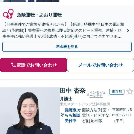
危険運転・あおり運転
【刑事事件でご家族が逮捕されたら】【弁護士待機中/当日中の電話相
談可(予約制)】警察署への接見は即日対応のスピード重視、逮捕・刑
事事件に強い弁護士が示談成功・不起訴(減刑)に向けて全力でサポー
トします。【加害者側の相談専門】
料金表を見る
電話でお問い合わせ
メールでお問い合わせ
田中 杏奈
東京都
インタビュ
ーを見る
弁護士
東京スタートアップ法律事務所
営業時間：0
長崎市
か
面談方法(対面・
らも相談
電話・ビデオな
6:30~22:00
受付中
ど)は応相談
（平日）