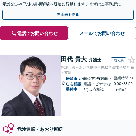
示談交渉や早期の身柄解放へ迅速に行動します。まずは当事務所にご
相談ください。【初回相談30分無料】
料金表を見る
電話でお問い合わせ
メールでお問い合わせ
田代 貴大
弁護士
福岡県
弁護士法人あいち刑事事件総合法律事務所 福
岡支部
営業時間：0
長崎市
か
面談方法(対面・
らも相談
電話・ビデオな
0:00~23:59
受付中
ど)は応相談
（平日）
危険運転・あおり運転