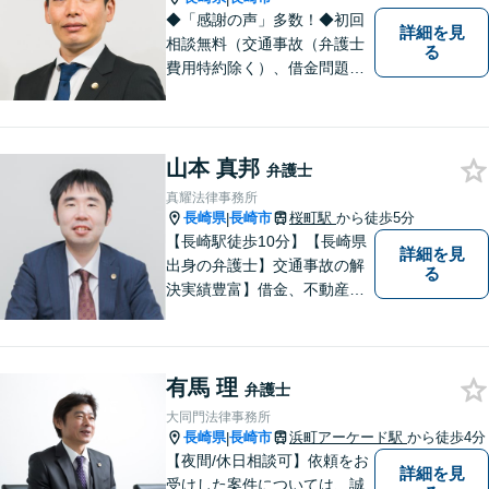
◆「感謝の声」多数！◆初回
詳細を見
相談無料（交通事故（弁護士
る
費用特約除く）、借金問題、
相続・遺言、離婚・男女問題
に限る）◆11260件の相談実
績（令和1～7年合計）
山本 真邦
弁護士
真耀法律事務所
長崎県
長崎市
桜町駅
から徒歩5分
|
【長崎駅徒歩10分】【長崎県
詳細を見
出身の弁護士】交通事故の解
る
決実績豊富】借金、不動産、
相続、企業法務など幅広く対
応可能。【地域密着型】地域
のみなさまのお悩みに寄り添
有馬 理
い、解決まで二人三脚でサポ
弁護士
ートします。◆近隣駐車場あ
大同門法律事務所
り
長崎県
長崎市
浜町アーケード駅
から徒歩4分
|
【夜間/休日相談可】依頼をお
詳細を見
受けした案件については、誠