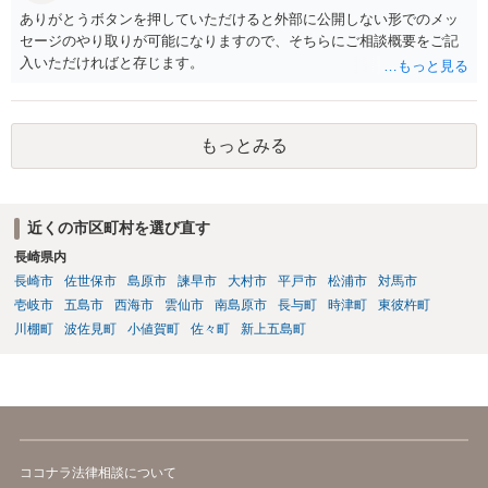
いのだとしたらバイクの所有者に責任は問えませんが、駐車場の配
ありがとうボタンを押していただけると外部に公開しない形でのメッ
置、レイアウトを設計した者に責任があるともいえ、このような接触
セージのやり取りが可能になりますので、そちらにご相談概要をご記
を引き起こしかねない状況の配置のままに放置をしていた駐車場管理
入いただければと存じます。
者に責任を問える可能性もあります。 ともあれ単純な問題ではないと
いうことです。
もっとみる
近くの市区町村を選び直す
長崎県内
長崎市
佐世保市
島原市
諫早市
大村市
平戸市
松浦市
対馬市
壱岐市
五島市
西海市
雲仙市
南島原市
長与町
時津町
東彼杵町
川棚町
波佐見町
小値賀町
佐々町
新上五島町
ココナラ法律相談について