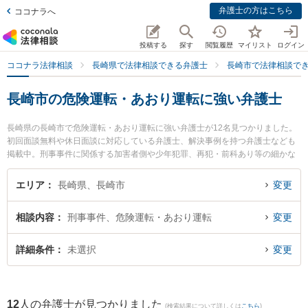
弁護士の方はこちら
ココナラへ
投稿する
探す
閲覧履歴
マイリスト
ログイン
ココナラ法律相談
長崎県で法律相談できる弁護士
長崎市で法律相談で
長崎市の危険運転・あおり運転に強い弁護士
長崎県の長崎市で危険運転・あおり運転に強い弁護士が12名見つかりました。
初回面談無料や休日面談に対応している弁護士、解決事例を持つ弁護士なども
掲載中。刑事事件に関係する加害者側や少年犯罪、再犯・前科あり等の細かな
分野での絞り込み検索もでき便利です。特に虎ノ門法律経済事務所 長崎支店の
鮎川 泰輔弁護士や弁護士法人山本・坪井綜合法律事務所 長崎オフィスの寺町
エリア
長崎県、長崎市
変更
直人弁護士、ベリーベスト法律事務所 長崎オフィスの草野 浩介弁護士のプロフ
ィール情報や弁護士費用、強みなどが注目されています。『長崎市で土日や夜
相談内容
刑事事件、危険運転・あおり運転
変更
間に発生した危険運転・あおり運転のトラブルを今すぐに弁護士に相談した
い』『危険運転・あおり運転のトラブル解決の実績豊富な近くの弁護士を検索
したい』『初回相談無料で危険運転・あおり運転を法律相談できる長崎市内の
詳細条件
未選択
変更
弁護士に相談予約したい』などでお困りの相談者さんにおすすめです。
12
人の弁護士が見つかりました
(検索結果について詳しくは
こちら
)