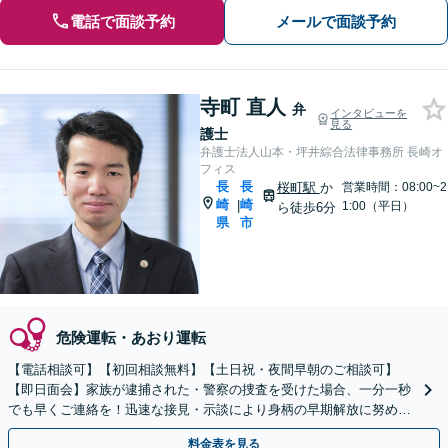
電話で面談予約
メールで面談予約
寺町 直人
弁
インタビューを
見る
護士
弁護士法人山本・坪井綜合法律事務所 長崎オ
フィス
長
長
桜町駅
か
営業時間：08:00~2
崎
崎
|
1:00（平日）
ら徒歩6分
県
市
危険運転・あおり運転
【電話相談可】【初回相談無料】【土日祝・夜間早朝のご相談可】
【即日面会】家族が逮捕された・警察の捜査を受けた場合、一分一秒
でも早くご連絡を！迅速な接見・示談により身柄の早期解放に努めま
す。精神面のケアも重視し、少年事件にも力を入れています。
料金表を見る