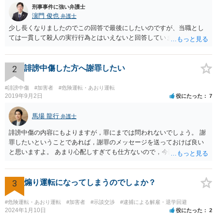
刑事事件に強い弁護士
濵門 俊也
弁護士
少し長くなりましたのでこの回答で最後にしたいのですが、当職とし
ては一貫して殺人の実行行為とはいえないと回答しています。
2
誹謗中傷した方へ謝罪したい
#誹謗中傷
#加害者
#危険運転・あおり運転
2019年9月2日
役にたった
7
馬場 龍行
弁護士
誹謗中傷の内容にもよりますが，罪にまでは問われないでしょう。 謝
罪したいということであれば，謝罪のメッセージを送っておけば良い
と思いますよ。 あまり心配しすぎても仕方ないので，今回の教訓を今
後に活かして行こうと決意して次に進んでください。
3
煽り運転になってしまうのでしょか？
#危険運転・あおり運転
#加害者
#示談交渉
#逮捕による解雇・退学回避
2024年1月10日
役にたった
2