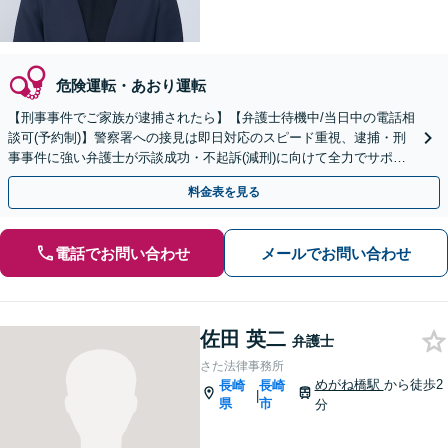
危険運転・あおり運転
【刑事事件でご家族が逮捕されたら】【弁護士待機中/当日中の電話相
談可(予約制)】警察署への接見は即日対応のスピード重視、逮捕・刑
事事件に強い弁護士が示談成功・不起訴(減刑)に向けて全力でサポー
トします。【加害者側の相談専門】
料金表を見る
電話でお問い合わせ
メールでお問い合わせ
佐田 英二
弁護士
さた法律事務所
めがね橋駅
から徒歩2
長崎
長崎
|
県
市
分