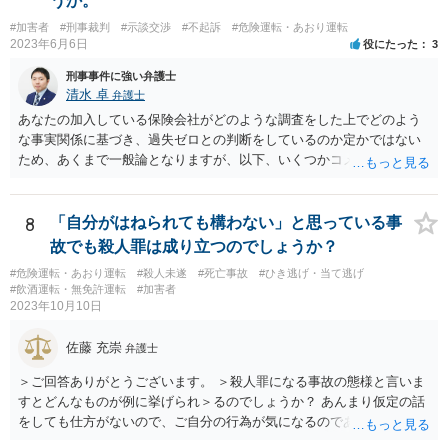
うか。
（幅寄せや蛇行運転） ⑨高速道路での低速走行（最低速度違反） ⑩高
#加害者
#刑事裁判
#示談交渉
#不起訴
#危険運転・あおり運転
速道路での駐停車違反 ＞たとえば、トラブルになった相手を車で追い
2023年6月6日
役にたった
3
かけた場合これは煽り運転にはいりますか？ → ケースによるかと思い
ますが、例えば、カッとなり、腹いせに上記の①〜⑩に該当する危険
刑事事件に強い弁護士
な運転をすると、妨害運転罪に問われるおそれがあります。 なお、
清水 卓
弁護士
相手車両の車種やナンバー等を把握し、警察等に通報する目的で相手
あなたの加入している保険会社がどのような調査をした上でどのよう
車両を追跡すること等の場合もあるかもしれませんが、無理をすると
な事実関係に基づき、過失ゼロとの判断をしているのか定かではない
妨害運転罪や他の道交法違反に問われたり、事故を起こしたりしてし
ため、あくまで一般論となりますが、以下、いくつかコメントしま
まう可能性もありますので、無茶な私的追跡は控えるべきでしょう。
す。 •保険会社側の支払意向の有無のみで起訴されるか否かが決まる訳
ではありません。 保険会社の見解が捜査機関側から見ても妥当なので
あれば、保険会社側が支払をしていない状況でも不起訴となることは
8
「自分がはねられても構わない」と思っている事
あり得ます •ただし、保険会社側の認識は、必ずしも捜査機関側の捜査
故でも殺人罪は成り立つのでしょうか？
結果に基づく認識と一致しないことがあり得ます。検察側が不起訴判
#危険運転・あおり運転
#殺人未遂
#死亡事故
#ひき逃げ・当て逃げ
断をする上で示談成立や被害賠償を重視しているようであれば、捜査
#飲酒運転・無免許運転
#加害者
機関側の意向を伝える等して、保険会社に再考を求める必要が出てく
2023年10月10日
る可能性もあります。 •送致罪名が重過失傷害ということは、警察段階
では、あなたの方に重過失があると考えていたことになるため、検察
佐藤 充崇
弁護士
段階でも同様の認識なのかは注意を払っておく必要があるかと思いま
す。 •あなたとしては、保険会社側の調査結果や認識の根拠資料の提供
＞ご回答ありがとうございます。 ＞殺人罪になる事故の態様と言いま
を保険会社側に求める等して、検察側にしっかりと説明できるように
すとどんなものが例に挙げられ＞るのでしょうか？ あんまり仮定の話
しておきたいところです。場合によっては、あなた側の見解を適切に
をしても仕方がないので、ご自分の行為が気になるのであれば、何を
まとめた意見書等を検察側に提出し、不起訴を求めることも考えられ
して、どう人を死なせてしまったかもしれないのか書いて質問をする