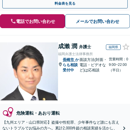
料金表を見る
電話でお問い合わせ
メールでお問い合わせ
成瀨 潤
弁護士
福岡県
福岡弁護士法律事務所
営業時間：0
長崎市
か
面談方法(対面・
らも相談
電話・ビデオな
9:00~22:00
受付中
ど)は応相談
（平日）
危険運転・あおり運転
【九州エリア・山口県対応】盗撮や性犯罪、少年事件など誰にも言え
ないトラブルでお悩みの方へ。累計2,000件超の相談実績を活かし、