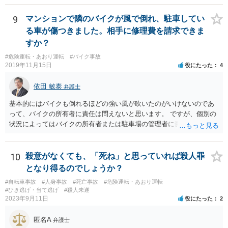
ます（これらのことを自分で行うことが難しい場合には、お住まいの
か、直接弁護士に相談に行くかしたほうがいいと思います。 殺人罪に
地域等の弁護士に依頼し、弁護活動を行ってもらうことも考えられま
なりうる事故の態様だと、自転車が改造自転車か何かで時速１００キ
9
マンションで隣のバイクが風で倒れ、駐車してい
す）。 •あなだが加入している保険会社に弁護士費用特約が付いている
ロや１５０キロくらい出していれば殺人罪の実行行為性は認められる
る車が傷つきました。相手に修理費を請求できま
か確認しておきましょう。 •仮に刑事事件で不起訴になったとしても、
と思いますので、殺人罪が成立しえますが・・・ 思いつく限りの例を
すか？
保険会社があくまで過失ゼロを主張し、何らの賠償もなされない場
全て挙げるのは不可能ではあります。 ＞私は決して人を殺そうと思っ
合、今回の事故の相手からあなたに対し、民事で損害賠償請求訴訟の
#危険運転・あおり運転
#バイク事故
て危険な運転をしたわけではありま＞せん。 殺人罪の故意は、「自分
2019年11月15日
役にたった
4
提起がなされる可能性があります。そのときには、民事事件の対応を
の危険な運転で誰か人が死んでも構わない」くらいで成立します。そ
弁護士に相談•依頼する必要が出てくるかもしれません。 •いずれにし
して自分でそう思っていなくても、客観的に人が死んでもおかしくな
依田 敏泰
ても、この掲示板の守備範囲を超えているご相談と思われますので、
弁護士
い危険行為を、危険だと知っていてやると故意は認められてしまう可
ご心配であれば、お住まいの地域等の弁護士に直接アポをとり、相談
能性が高いです。人を殺そうという意欲までは不要です。
基本的にはバイクも倒れるほどの強い風が吹いたのがいけないのであ
なさってみることをご検討下さい。
って、バイクの所有者に責任は問えないと思います。 ですが、個別の
状況によってはバイクの所有者または駐車場の管理者に責任を問うこ
とができる場合もあるかと思います。 例えばその倒れたバイクが本
来、バイクを止めるべき場所に止められていなかった場合です。バイ
クが風にあおられて車に倒れ込んでくるようであれば、車とバイクの
10
殺意がなくても、「死ね」と思っていれば殺人罪
止まっていた位置はあまり離れていなかったと思われ、車に乗り降り
となり得るのでしょうか？
するためにも支障がある程度にしか離れていなかったものと思われま
#自転車事故
#人身事故
#死亡事故
#危険運転・あおり運転
す。そもそもそのような車の乗り降りに支障が生ずるような位置にバ
#ひき逃げ・当て逃げ
#殺人未遂
イクが止めるべき場所になっていたのでしょうか。バイクを止めるべ
2023年9月11日
役にたった
2
き場所でないのにバイク所有者が止めていたならばバイクの所有者に
責任を問える余地があると思います。 また、バイクが止まっていた場
匿名A
弁護士
所は指定された場所であり、バイクが止められていたことに問題がな