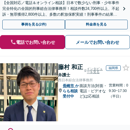
【全国対応／電話＆オンライン相談】日本で数少ない刑事・少年事件
完全特化の全国的刑事総合法律事務所！相談件数24,700件以上、不起
訴・無罪獲得2,800件以上、多数の釈放保釈実績！刑事事件の結果は
弁護士の腕次第で変わります【初回相談無料】
事例を見る(2件)
料金表を見る
電話でお問い合わせ
メールでお問い合わせ
藤村 和正
福岡県
インタビュ
ーを見る
弁護士
西日本綜合法律事務所
営業時間：0
長崎市
か
面談方法(対面・
らも相談
電話・ビデオな
9:30~17:30
受付中
ど)は応相談
（平日）