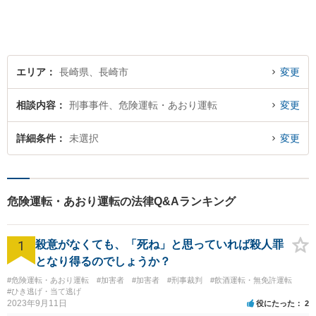
にご相談ください。
エリア
長崎県、長崎市
変更
相談内容
刑事事件、危険運転・あおり運転
変更
詳細条件
未選択
変更
危険運転・あおり運転の法律Q&Aランキング
1
殺意がなくても、「死ね」と思っていれば殺人罪
となり得るのでしょうか？
#危険運転・あおり運転
#加害者
#加害者
#刑事裁判
#飲酒運転・無免許運転
#ひき逃げ・当て逃げ
2023年9月11日
役にたった
2