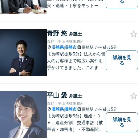
る
実・迅速・丁寧をモットーに
処理致します。早めのご相談
が早期解決につながりますの
でお困りの方は、お気軽に相
青野 悠
談にお越しください。
弁護士
青野・平山法律事務所
長崎県
長崎市
長崎駅
から徒歩5分
|
【長崎駅徒歩5分】法人から個
詳細を見
人のお客様まで幅広い案件を
る
手がけてきました。これまで
の経験を踏まえ、今後も、依
頼者に満足していただける解
決を目指し尽力いたします。
平山 愛
弁護士
青野・平山法律事務所
長崎県
長崎市
長崎駅
から徒歩5分
|
【長崎駅徒歩5分】離婚・Ｄ
詳細を見
Ｖ、遺産分割、交通事故（被
る
害者・加害者）・不動産関連
の問題ならお一人で悩まずお