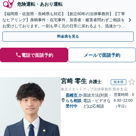
危険運転・あおり運転
【福岡県・佐賀県・長崎県も対応】【創立60年の法律事務所】【丁寧
なヒアリング】身柄事件・在宅事件、加害者・被害者問わずご相談を
お受けしております。一刻も早く元の日常に戻れるよう、迅速かつ丁
寧に弁護活動を進めてまいります。ぜひご相談ください。
料金表を見る
電話で面談予約
メールで面談予約
宮﨑 零生
弁護士
熊本県
東京スタートアップ法律事務所 熊本支店
営業時間：0
長崎市
か
面談方法(対面・
らも相談
電話・ビデオな
6:30~22:00
受付中
ど)は応相談
（平日）