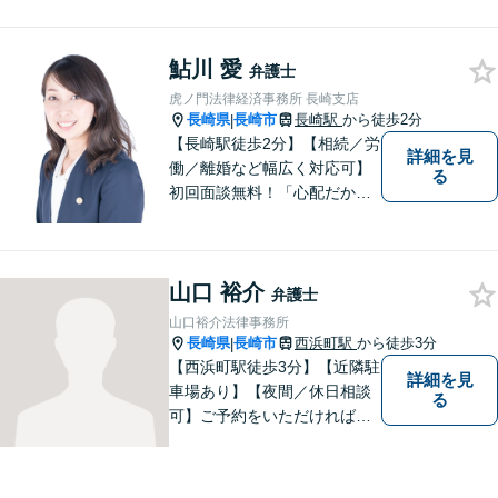
気軽にご相談ください。依頼
者様と共に全力で戦います。
鮎川 愛
弁護士
虎ノ門法律経済事務所 長崎支店
長崎県
長崎市
長崎駅
から徒歩2分
|
【長崎駅徒歩2分】【相続／労
詳細を見
働／離婚など幅広く対応可】
る
初回面談無料！「心配だから
念の為聞いておきたい」大歓
迎です！少しでも不安なこと
があればすぐにご相談くださ
山口 裕介
い。各種専門家と連携し、ス
弁護士
ムーズな解決を目指します。
山口裕介法律事務所
長崎県
長崎市
西浜町駅
から徒歩3分
|
【西浜町駅徒歩3分】【近隣駐
詳細を見
車場あり】【夜間／休日相談
る
可】ご予約をいただければ、
土日祝日・夜間でも対応いた
します。個人・法人問わず、
お困りの方はお気軽に弁護士