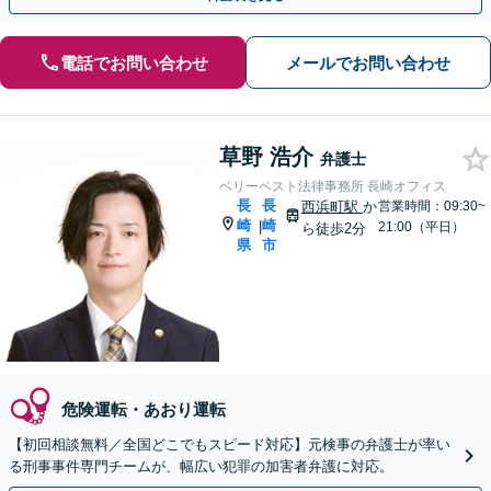
電話でお問い合わせ
メールでお問い合わせ
草野 浩介
弁護士
ベリーベスト法律事務所 長崎オフィス
長
長
西浜町駅
か
営業時間：09:30~
崎
崎
|
21:00（平日）
ら徒歩2分
県
市
危険運転・あおり運転
【初回相談無料／全国どこでもスピード対応】元検事の弁護士が率い
る刑事事件専門チームが、幅広い犯罪の加害者弁護に対応。