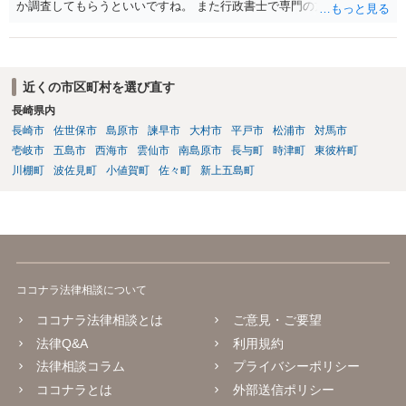
か調査してもらうといいですね。 また行政書士で専門の方がいそうな
ので、探して聞いても いいですね。
近くの市区町村を選び直す
長崎県内
長崎市
佐世保市
島原市
諫早市
大村市
平戸市
松浦市
対馬市
壱岐市
五島市
西海市
雲仙市
南島原市
長与町
時津町
東彼杵町
川棚町
波佐見町
小値賀町
佐々町
新上五島町
ココナラ法律相談について
ココナラ法律相談とは
ご意見・ご要望
法律Q&A
利用規約
法律相談コラム
プライバシーポリシー
ココナラとは
外部送信ポリシー