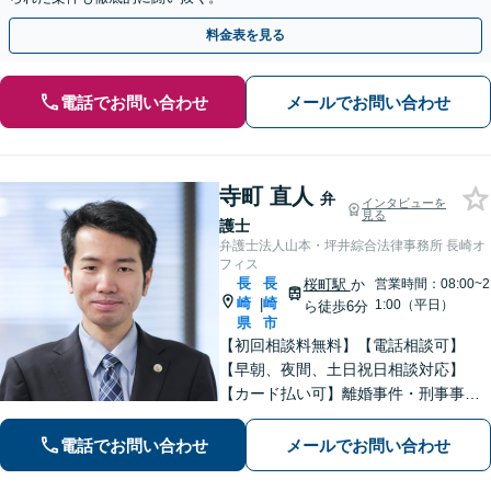
料金表を見る
電話でお問い合わせ
メールでお問い合わせ
寺町 直人
弁
インタビューを
見る
護士
弁護士法人山本・坪井綜合法律事務所 長崎オ
フィス
長
長
桜町駅
か
営業時間：08:00~2
崎
崎
|
1:00（平日）
ら徒歩6分
県
市
【初回相談料無料】【電話相談可】
【早朝、夜間、土日祝日相談対応】
【カード払い可】離婚事件・刑事事
件・交通事故の専門弁護士があなたの
お悩みを解決いたします。一人で悩ま
電話でお問い合わせ
メールでお問い合わせ
ずに新たな一歩をわたしたちと。