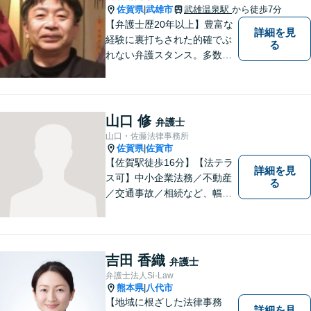
佐賀県
武雄市
武雄温泉駅
から徒歩7分
|
【弁護士歴20年以上】豊富な
詳細を見
経験に裏打ちされた的確でぶ
る
れない弁護スタンス。多数の
著書・メディア出演あり。
【借金・債務整理】約2000件
の解決実績。【相続遺言】司
法書士などとも連携しワンス
山口 修
弁護士
トップで解決。難事件には他
山口・佐藤法律事務所
弁護士と協力も。元調停委
佐賀県
佐賀市
|
員。
【佐賀駅徒歩16分】【法テラ
詳細を見
ス可】中小企業法務／不動産
る
／交通事故／相続など、幅広
いお困りごとに対応！依頼者
様のお気持ちやご事情に寄り
添い、適切な解決へと導きま
す。まずはお気軽にご相談く
吉田 香織
弁護士
ださい。【初回面談無料】
弁護士法人Si-Law
熊本県
八代市
|
【地域に根ざした法律事務
詳細を見