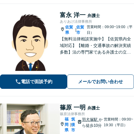
富永 洋一
弁護士
ありあけ法律事務所
佐賀
佐賀
営業時間：09:00~19:00（平
|
県
市
日）
【無料法律相談実施中】【佐賀県内全
域対応】【離婚・交通事故の解決実績
多数】法の専門家である弁護士の立場
から、依頼者様にとって最も利益とな
ることを第一に考えます。
電話で面談予約
メールでお問い合わせ
篠原 一明
弁護士
篠原法律事務所
福
筑
羽犬塚駅
か
営業時間：09:00~
岡
後
|
19:30（平日）
ら徒歩10分
県
市