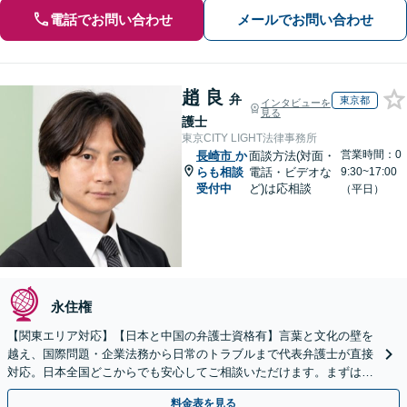
電話でお問い合わせ
メールでお問い合わせ
趙 良
弁
東京都
インタビューを
見る
護士
東京CITY LIGHT法律事務所
営業時間：0
長崎市
か
面談方法(対面・
らも相談
電話・ビデオな
9:30~17:00
受付中
ど)は応相談
（平日）
永住権
【関東エリア対応】【日本と中国の弁護士資格有】言葉と文化の壁を
越え、国際問題・企業法務から日常のトラブルまで代表弁護士が直接
対応。日本全国どこからでも安心してご相談いただけます。まずは一
歩を踏み出してみませんか。【初回相談無料】
料金表を見る