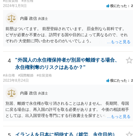
#在留資格
#永住権
2024年1月9日
役にたった
2
内藤 政信
弁護士
前歴はついてます。 前歴登録されています。 罰金刑なら前科です。
ビザが必要か不要かは、訪問する国や目的によって異なるので、それ
ぞれの 大使館に問い合わせるのがいいでしょう。
4
"外国人の永住権保持者が別居や離婚する場合、
永住権剥奪のリスクはあるか？"
#永住権
#国際離婚
#在留資格
2023年8月24日
役にたった
2
内藤 政信
弁護士
別居、離婚で永住権が取り消されることはありません。 長期間、母国
に戻る場合は、再入国の許可を取る必要があります。 今後の相談相手
としては、出入国管理を専門にする行政書士を探すといいでしょう。
5
イラン人を日本に招待する（就労、永住目的）