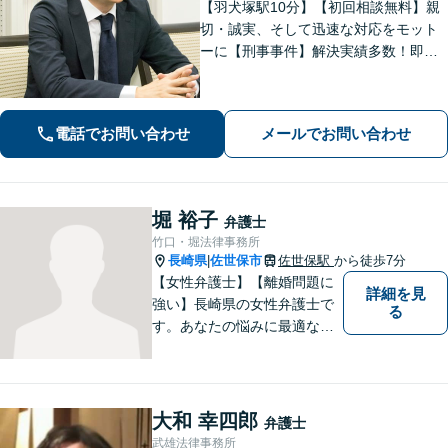
【羽犬塚駅10分】【初回相談無料】親
切・誠実、そして迅速な対応をモット
ーに【刑事事件】解決実績多数！即時
接見可。被害者感情にも配慮し、円滑
な解決を図ります【離婚問題】将来の
選択肢と法的権利を明確にし、納得の
電話でお問い合わせ
メールでお問い合わせ
いく決断ができるよう支援いたします
堀 裕子
弁護士
竹口・堀法律事務所
長崎県
佐世保市
佐世保駅
から徒歩7分
|
【女性弁護士】【離婚問題に
詳細を見
強い】長崎県の女性弁護士で
る
す。あなたの悩みに最適なリ
ーガルサービスを提供させて
いただきます。
大和 幸四郎
弁護士
武雄法律事務所