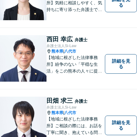
所】気軽に相談しやすく、気
る
持ちに寄り添った弁護士であ
りたいと考えています。依頼
者の方のおかれた社会的状況
やお気持ちに配慮し、納得の
いく解決のサポートができま
西田 幸広
弁護士
すよう、一つ一つのご依頼に
弁護士法人Si-Law
誠実に取り組んでまいりま
熊本県
八代市
|
す。
【地域に根ざした法律事務
詳細を見
所】紛争のない「平穏な生
る
活」をこの熊本の人々に提供
することが私たちのモットー
であり法律家としての使命で
す。一人でも多くの熊本地域
の人たちに紛争のない「平穏
田畑 求三
弁護士
な生活」を提供するという志
弁護士法人Si-Law
を持って日々の仕事に取り組
熊本県
八代市
|
んでまいります。
【地域に根ざした法律事務
詳細を見
所】ご相談の際には、お話を
る
丁寧に聞き、抱えている問題