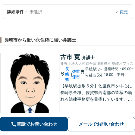
詳細条件
未選択
変更
長崎市から近い永住権に強い弁護士
古市 寛
弁護士
弁護士法人大村綜合法律事務所 早岐オフィス
長
早岐駅
か
営業時間：09:00~
佐世
崎
|
18:00（平日）
ら徒歩5分
保市
県
【早岐駅徒歩５分】佐世保市を中心に
長崎県全域、佐賀県西南部の皆様の頼
れる法律事務所を目指しています。相
続・遺言、借金・債務整理、離婚・男
女問題等の身近な法律問題に注力して
います。早期解決には、早めのご相談
電話でお問い合わせ
メールでお問い合わせ
が肝要です。