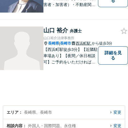
る
害者・加害者）・不動産関連
の問題ならお一人で悩まずお
気軽にご相談ください。依頼
者様と共に全力で戦います。
山口 裕介
弁護士
山口裕介法律事務所
長崎県
長崎市
西浜町駅
から徒歩3分
|
【西浜町駅徒歩3分】【近隣駐
詳細を見
車場あり】【夜間／休日相談
る
可】ご予約をいただければ、
土日祝日・夜間でも対応いた
します。個人・法人問わず、
お困りの方はお気軽に弁護士
にご相談ください。
エリア
長崎県、長崎市
変更
相談内容
外国人・国際問題、永住権
変更