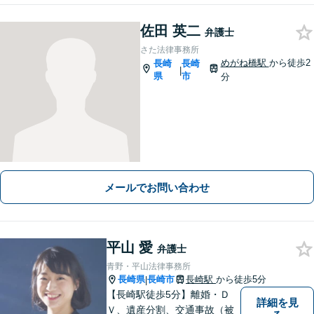
佐田 英二
弁護士
さた法律事務所
めがね橋駅
から徒歩2
長崎
長崎
|
県
市
分
メールでお問い合わせ
平山 愛
弁護士
青野・平山法律事務所
長崎県
長崎市
長崎駅
から徒歩5分
|
【長崎駅徒歩5分】離婚・Ｄ
詳細を見
Ｖ、遺産分割、交通事故（被