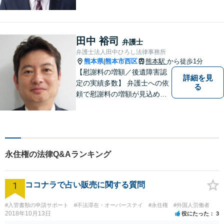
をよく理解した上で、法的観
点を踏まえた最善の解決方法
をご提案できるよう心がけて
います。 1人で悩まず、お気
田中 裕司
弁護士
軽にご相談ください。
弁護士法人田中ひろし法律事務所
熊本県
熊本市西区
熊本駅
から徒歩1分
|
【慰謝料の増額／後遺障害認
詳細を見
定の実績多数】 弁護士への依
る
頼で慰謝料の増額が見込めま
す【破産・任意整理・個人再
生に対応】ご希望に沿った債
務整理をご提案【遺産相続の
ノウハウ多数】相続手続きか
ら遺言書までトータルサポー
永住権の法律Q&Aランキング
ト【JR熊本駅から徒歩1分】
1
ココナラで占い販売に関する質問
#入管書類の申請サポート
#不法滞在・オーバーステイ
#永住権
#外国人労働者
2018年10月13日
役にたった
3