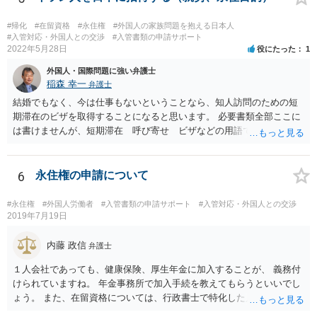
#帰化
#在留資格
#永住権
#外国人の家族問題を抱える日本人
#入管対応・外国人との交渉
#入管書類の申請サポート
2022年5月28日
役にたった
1
外国人・国際問題に強い弁護士
稲森 幸一
弁護士
結婚でもなく、今は仕事もないということなら、知人訪問のための短
期滞在のビザを取得することになると思います。 必要書類全部ここに
は書けませんが、短期滞在 呼び寄せ ビザなどの用語で検索すると
あなたが日本で用意する物と本人が自分で用意するものが出てきま
す。 それらを揃えて、イランにある日本大使館ににビザを申請するこ
とになります。 期間は通常９０日、３０日、あるいは１５日ですが、
6
永住権の申請について
今はコロナもあり刻々と状況が変わっているので、事前に外務省や大
使館に問い合わせたほうがいいかもしれません。ネットでの情報収集
#永住権
#外国人労働者
#入管書類の申請サポート
#入管対応・外国人との交渉
もしたほうがいいと思います
2019年7月19日
内藤 政信
弁護士
１人会社であっても、健康保険、厚生年金に加入することが、 義務付
けられていますね。 年金事務所で加入手続を教えてもらうといいでし
ょう。 また、在留資格については、行政書士で特化した人が何人も い
るので、まずは、そこから情報を得る方が先ですね。 弁護士で得意な