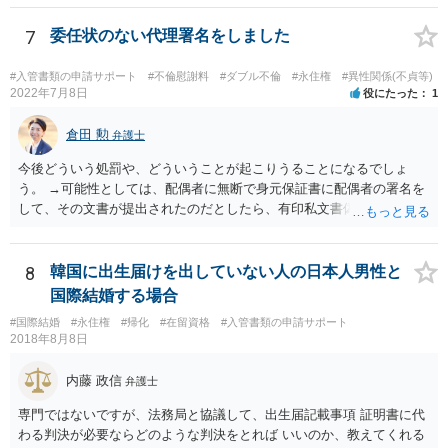
人は少ないですね。
7
委任状のない代理署名をしました
#入管書類の申請サポート
#不倫慰謝料
#ダブル不倫
#永住権
#異性関係(不貞等)
2022年7月8日
役にたった
1
倉田 勲
弁護士
今後どういう処罰や、どういうことが起こりうることになるでしょ
う。 →可能性としては、配偶者に無断で身元保証書に配偶者の署名を
して、その文書が提出されたのだとしたら、有印私文書偽造・同行使
罪が成立する可能性があります。 法定刑は3月以上5年以下の懲役刑が
規定されています。
8
韓国に出生届けを出していない人の日本人男性と
国際結婚する場合
#国際結婚
#永住権
#帰化
#在留資格
#入管書類の申請サポート
2018年8月8日
内藤 政信
弁護士
専門ではないですが、法務局と協議して、出生届記載事項 証明書に代
わる判決が必要ならどのような判決をとれば いいのか、教えてくれる