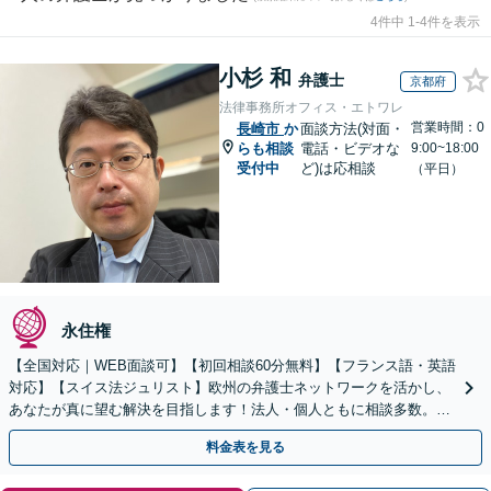
4件中 1-4件を表示
小杉 和
弁護士
京都府
法律事務所オフィス・エトワレ
営業時間：0
長崎市
か
面談方法(対面・
らも相談
電話・ビデオな
9:00~18:00
受付中
ど)は応相談
（平日）
永住権
【全国対応｜WEB面談可】【初回相談60分無料】【フランス語・英語
対応】【スイス法ジュリスト】欧州の弁護士ネットワークを活かし、
あなたが真に望む解決を目指します！法人・個人ともに相談多数。細
やかな連絡と粘り強い交渉を徹底【休日・夜間相談可】
料金表を見る