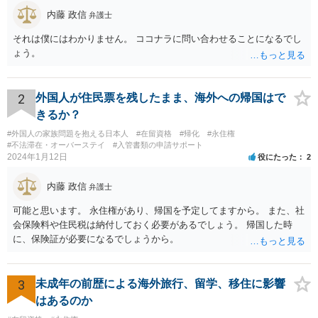
内藤 政信
弁護士
それは僕にはわかりません。 ココナラに問い合わせることになるでし
ょう。
2
外国人が住民票を残したまま、海外への帰国はで
きるか？
#外国人の家族問題を抱える日本人
#在留資格
#帰化
#永住権
#不法滞在・オーバーステイ
#入管書類の申請サポート
2024年1月12日
役にたった
2
内藤 政信
弁護士
可能と思います。 永住権があり、帰国を予定してますから。 また、社
会保険料や住民税は納付しておく必要があるでしょう。 帰国した時
に、保険証が必要になるでしょうから。
3
未成年の前歴による海外旅行、留学、移住に影響
はあるのか