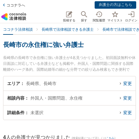
弁護士の方はこちら
ココナラへ
投稿する
探す
閲覧履歴
マイリスト
ログイン
ココナラ法律相談
長崎県で法律相談できる弁護士
長崎市で法律相談で
長崎市の永住権に強い弁護士
長崎県の長崎市で永住権に強い弁護士が4名見つかりました。初回面談無料や休
日面談に対応している弁護士なども掲載中。外国人・国際問題に関係する国際
離婚やハーグ条約、国際結婚等の細かな分野での絞り込み検索もでき便利で
す。特に弁護士法人山本・坪井綜合法律事務所 長崎オフィスの寺町 直人弁護士
やさた法律事務所の佐田 英二弁護士、青野・平山法律事務所の平山 愛弁護士の
エリア
長崎県、長崎市
変更
プロフィール情報や弁護士費用、強みなどが注目されています。『長崎市で土
日や夜間に発生した永住権のトラブルを今すぐに弁護士に相談したい』『永住
相談内容
外国人・国際問題、永住権
変更
権のトラブル解決の実績豊富な近くの弁護士を検索したい』『初回相談無料で
永住権を法律相談できる長崎市内の弁護士に相談予約したい』などでお困りの
相談者さんにおすすめです。
詳細条件
未選択
変更
4
人の弁護士が見つかりました
(検索結果について詳しくは
こちら
)