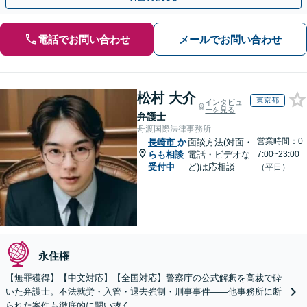
電話でお問い合わせ
メールでお問い合わせ
松村 大介
東京都
インタビュ
ーを見る
弁護士
舟渡国際法律事務所
営業時間：0
長崎市
か
面談方法(対面・
らも相談
電話・ビデオな
7:00~23:00
受付中
ど)は応相談
（平日）
永住権
【無罪獲得】【中文対応】【全国対応】警察庁の公式解釈を高裁で砕
いた弁護士。不法就労・入管・退去強制・刑事事件——他事務所に断
られた案件も徹底的に闘い抜く。