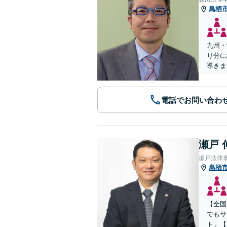
鳥栖
九州・
り分に
導きま
電話でお問い合わ
瀬戸 
瀬戸法律
鳥栖
【全国
でもサ
ト」【