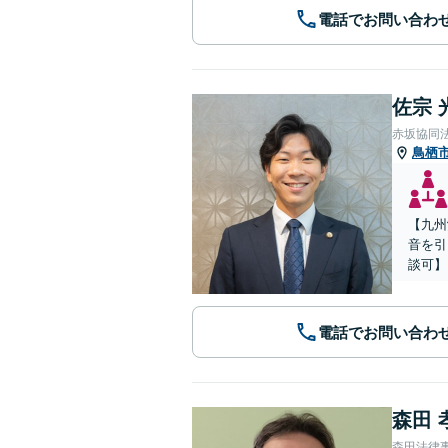
電話でお問い合わ
佐宗 
赤坂協同
鳥栖
【九州
音を引
談可】
電話でお問い合わ
森田 
森田法律