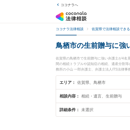
ココナラへ
ココナラ法律相談
佐賀県で法律相談できる
鳥栖市の生前贈与に強
佐賀県の鳥栖市で生前贈与に強い弁護士が4名
間の相続トラブルや認知症の相続、遺産分割等の
務所の小山 一郎弁護士、弁護士法人ITS法律
た生前贈与のトラブルを今すぐに弁護士に相談
の弁護士に相談予約したい』などでお困りの相
エリア
佐賀県、鳥栖市
相談内容
相続・遺言、生前贈与
詳細条件
未選択