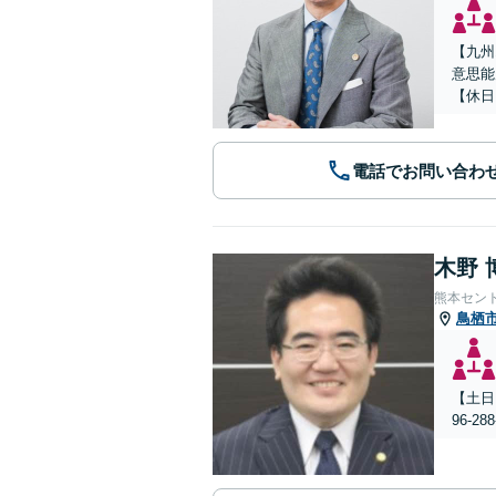
【九州
意思能
【休日
電話でお問い合わ
木野 
熊本セン
鳥栖
【土日
96-