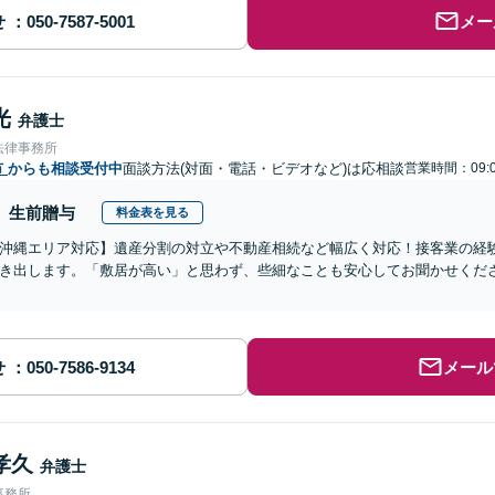
せ
メー
光
弁護士
法律事務所
市
からも相談受付中
面談方法(対面・電話・ビデオなど)は応相談
営業時間：09:0
生前贈与
料金表を見る
沖縄エリア対応】遺産分割の対立や不動産相続など幅広く対応！接客業の経
き出します。「敷居が高い」と思わず、些細なことも安心してお聞かせくだ
せ
メール
孝久
弁護士
事務所