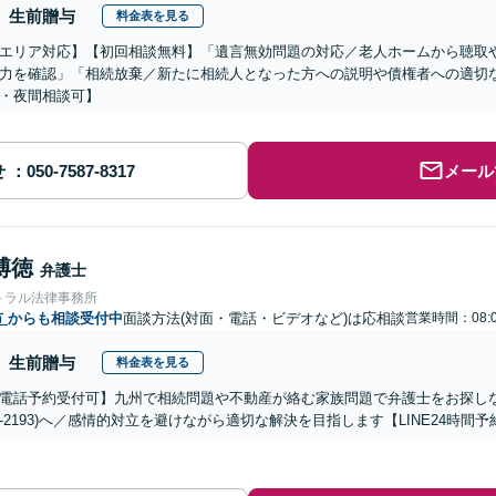
生前贈与
料金表を見る
エリア対応】【初回相談無料】「遺言無効問題の対応／老人ホームから聴取
力を確認」「相続放棄／新たに相続人となった方への説明や債権者への適切
・夜間相談可】
せ
メール
博徳
弁護士
トラル法律事務所
市
からも相談受付中
面談方法(対面・電話・ビデオなど)は応相談
営業時間：08:0
生前贈与
料金表を見る
電話予約受付可】九州で相続問題や不動産が絡む家族問題で弁護士をお探しなら熊
288-2193)へ／感情的対立を避けながら適切な解決を目指します【LINE24