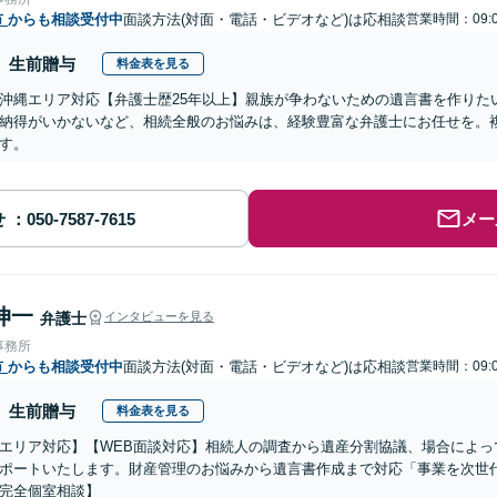
市
からも相談受付中
面談方法(対面・電話・ビデオなど)は応相談
営業時間：09:0
生前贈与
料金表を見る
沖縄エリア対応【弁護士歴25年以上】親族が争わないための遺言書を作りた
納得がいかないなど、相続全般のお悩みは、経験豊富な弁護士にお任せを。
す。
せ
メー
伸一
弁護士
インタビューを見る
事務所
市
からも相談受付中
面談方法(対面・電話・ビデオなど)は応相談
営業時間：09:0
生前贈与
料金表を見る
エリア対応】【WEB面談対応】相続人の調査から遺産分割協議、場合によっ
ポートいたします。財産管理のお悩みから遺言書作成まで対応「事業を次世
完全個室相談】