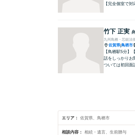
【完全個室で対
竹下 正実
九州鳥栖・芯鋭法
佐賀県
鳥栖市
|
【鳥栖駅5分】
話をしっかりお
ついては初回面
エリア
佐賀県、鳥栖市
相談内容
相続・遺言、生前贈与