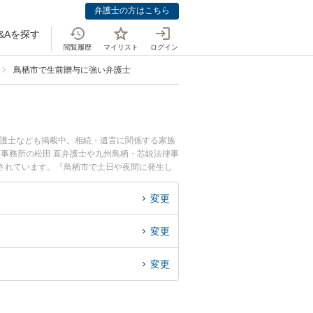
弁護士の方はこちら
&Aを探す
閲覧履歴
マイリスト
ログイン
鳥栖市で生前贈与に強い弁護士
弁護士なども掲載中。相続・遺言に関係する家族
栖事務所の松田 直弁護士や九州鳥栖・芯鋭法律事
目されています。『鳥栖市で土日や夜間に発生し
回相談無料で生前贈与を法律相談できる鳥栖市内
変更
変更
変更