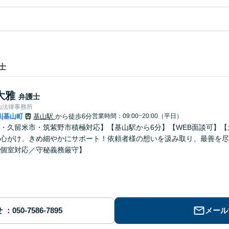
士
大雅
弁護士
山法律事務所
県
基山町
基山駅
から徒歩6分
営業時間：09:00~20:00（平日）
|
・久留米市・筑紫野市積極対応】【基山駅から6分】【WEB面談可】
心がけ、きめ細やかにサポート！依頼者様の想いを汲み取り、最善を尽
個室対応／守秘義務厳守】
せ
メール