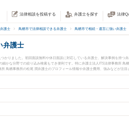
法律相談を投稿する
弁護士を探す
法律Q
弁護士
鳥栖市で法律相談できる弁護士
鳥栖市で相続・遺言に強い弁護士
い弁護士
見つかりました。初回面談無料や休日面談に対応している弁護士、解決事例を持つ
細かな分野での絞り込み検索もでき便利です。特に弁護士法人ITS法律事務所 鳥
事務所 鳥栖事務所の松尾 潤弁護士のプロフィール情報や弁護士費用、強みなどが注
したい』『生前贈与のトラブル解決の実績豊富な近くの弁護士を検索したい』『初
談者さんにおすすめです。