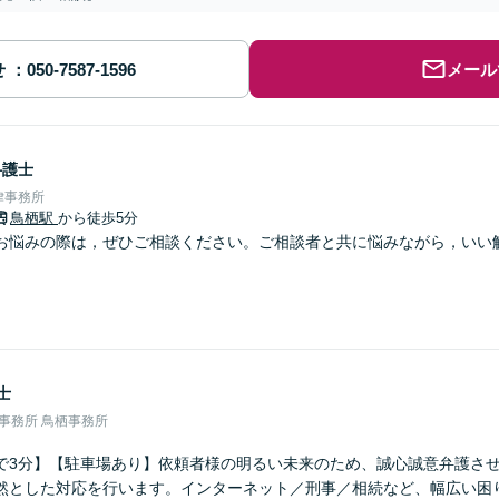
せ
メール
弁護士
律事務所
鳥栖駅
から徒歩5分
お悩みの際は，ぜひご相談ください。ご相談者と共に悩みながら，いい
士
律事務所 鳥栖事務所
で3分】【駐車場あり】依頼者様の明るい未来のため、誠心誠意弁護さ
然とした対応を行います。インターネット／刑事／相続など、幅広い困