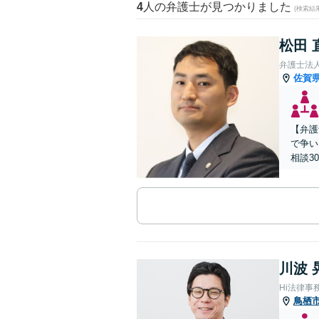
4
人の弁護士が見つかりました
(検索結
松田 
弁護士法人
佐賀
【弁護
で争い
相談3
川波 
Hi法律事
鳥栖