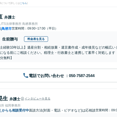
果について詳しくは
こちら
)
直
弁護士
ITS法律事務所 鳥栖事務所
県
鳥栖市
営業時間：09:00~17:00（平日）
|
生前贈与
料金表を見る
士経験10年以上】遺産分割・相続放棄・遺言書作成・成年後見などの幅広い
になる前にご相談ください。税理士・行政書士と連携して素早く対処します
0分無料】
電話でお問い合わせ
晃生
弁護士
インタビューを見る
務所 福岡事務所
市
からも相談受付中
面談方法(対面・電話・ビデオなど)は応相談
営業時間：09:0