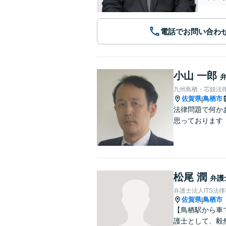
電話でお問い合わ
小山 一郎
九州鳥栖・芯鋭法
佐賀県
鳥栖市
|
法律問題で何か
思っております
松尾 潤
弁護
弁護士法人ITS法
佐賀県
鳥栖市
|
【鳥栖駅から車
護士として、毅