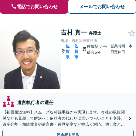
電話でお問い合わせ
メールでお問い合わせ
吉村 真一
弁護士
鬼塚・吉村法律事務所
佐
佐
佐賀駅
から
営業時間：本
賀
賀
|
日定休日
徒歩5分
県
市
遺言執行者の選任
【初回相談無料】スムーズな相続手続きを実現します。今後の親族関
係なども見越して解決へ！依頼者の代わりに言いづらいことも交渉。
遺産分割・相続放棄や遺言書・後見制度など幅広く対応。他士業との
連携も可【夜間休日相談可】【法テラス可】
料金表を見る