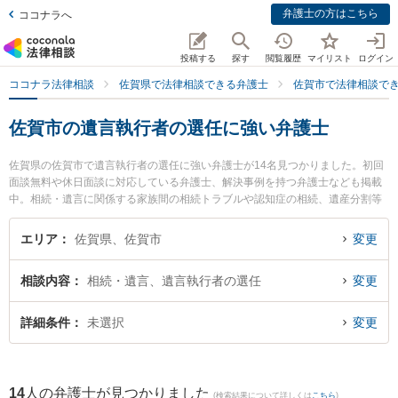
弁護士の方はこちら
ココナラへ
投稿する
探す
閲覧履歴
マイリスト
ログイン
ココナラ法律相談
佐賀県で法律相談できる弁護士
佐賀市で法律相談で
佐賀市の遺言執行者の選任に強い弁護士
佐賀県の佐賀市で遺言執行者の選任に強い弁護士が14名見つかりました。初回
面談無料や休日面談に対応している弁護士、解決事例を持つ弁護士なども掲載
中。相続・遺言に関係する家族間の相続トラブルや認知症の相続、遺産分割等
の細かな分野での絞り込み検索もでき便利です。特に小畑法律事務所の野口 大
弁護士や鬼塚・吉村法律事務所の吉村 真一弁護士、ありあけ法律事務所の富永
エリア
佐賀県、佐賀市
変更
洋一弁護士のプロフィール情報や弁護士費用、強みなどが注目されています。
『佐賀市で土日や夜間に発生した遺言執行者の選任のトラブルを今すぐに弁護
相談内容
相続・遺言、遺言執行者の選任
変更
士に相談したい』『遺言執行者の選任のトラブル解決の実績豊富な近くの弁護
士を検索したい』『初回相談無料で遺言執行者の選任を法律相談できる佐賀市
内の弁護士に相談予約したい』などでお困りの相談者さんにおすすめです。
詳細条件
未選択
変更
14
人の弁護士が見つかりました
(検索結果について詳しくは
こちら
)