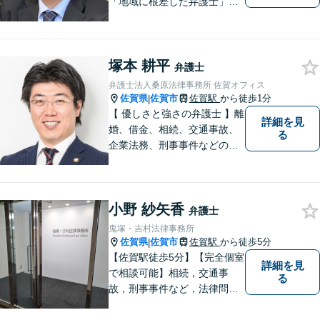
「地域に根差した弁護士」を
目指して活動しております。
企業法務から、離婚や交通事
故、金銭トラブル、刑事事件
塚本 耕平
など幅広く対応しております
弁護士
ので、まずはお気軽にご相談
弁護士法人桑原法律事務所 佐賀オフィス
下さい。【JR佐賀駅1分】
佐賀県
佐賀市
佐賀駅
から徒歩1分
|
【子連れ相談可】
【 優しさと強さの弁護士 】離
詳細を見
婚、借金、相続、交通事故、
る
企業法務、刑事事件などのご
相談を承っております。まず
はお気軽にご相談ください。
チーム体制による迅速で最適
小野 紗矢香
なリーガルサービスを提供い
弁護士
たします。
鬼塚・吉村法律事務所
佐賀県
佐賀市
佐賀駅
から徒歩5分
|
【佐賀駅徒歩5分】【完全個室
詳細を見
で相談可能】相続，交通事
る
故，刑事事件など，法律問題
でお困りの方は，是非私たち