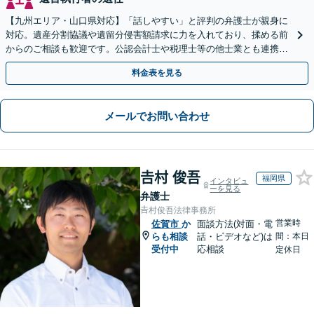
【九州エリア・山口県対応】「話しやすい」と評判の弁護士が親身に
対応。遺産分割協議や遺留分侵害額請求に力を入れており、揉める前
からのご相談も歓迎です。公認会計士や税理士等の他士業とも連携
し、円満な解決を全力でサポートいたします。
料金表を見る
メールでお問い合わせ
𠮷村 俊吾
福岡県
インタビュ
ーを見る
弁護士
𠮷村俊吾法律事務所
営業時
佐賀市
か
面談方法(対面・電
らも相談
話・ビデオなど)は
間：本日
受付中
応相談
定休日