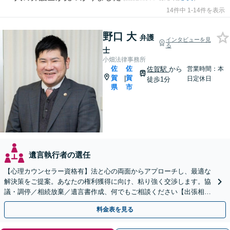
14件中 1-14件を表示
野口 大
弁護
インタビューを見
る
士
小畑法律事務所
佐
佐
佐賀駅
から
営業時間：本
賀
賀
|
日定休日
徒歩1分
県
市
遺言執行者の選任
【心理カウンセラー資格有】法と心の両面からアプローチし、最適な
解決策をご提案。あなたの権利獲得に向け、粘り強く交渉します。協
議・調停／相続放棄／遺言書作成、何でもご相談ください【出張相談
可】【初回相談無料】【佐賀駅1分】
料金表を見る