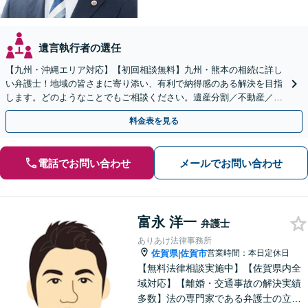
遺言執行者の選任
【九州・沖縄エリア対応】【初回相談無料】九州・熊本の相続に詳し
い弁護士！地域の皆さまに寄り添い、有利で納得感のある解決を目指
します。どのようなことでもご相談ください。遺産分割／不動産／遺
言書／使い込み／寄与分／遺留分／相続放棄【完全個室】
料金表を見る
電話でお問い合わせ
メールでお問い合わせ
富永 洋一
弁護士
ありあけ法律事務所
佐賀県
佐賀市
営業時間：本日定休日
|
【無料法律相談実施中】【佐賀県内全
域対応】【離婚・交通事故の解決実績
多数】法の専門家である弁護士の立場