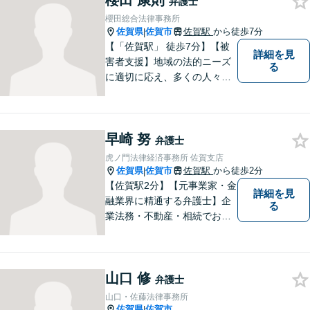
櫻田 康則
弁護士
櫻田総合法律事務所
佐賀県
佐賀市
佐賀駅
から徒歩7分
|
【「佐賀駅」 徒歩7分】【被
詳細を見
害者支援】地域の法的ニーズ
る
に適切に応え、多くの人々の
助けとなるために、日々、弁
護活動に努めております。 依
頼者さまの心が少しでも和ら
早崎 努
ぐように、丁寧にお悩みをお
弁護士
伺いいたします。
虎ノ門法律経済事務所 佐賀支店
佐賀県
佐賀市
佐賀駅
から徒歩2分
|
【佐賀駅2分】【元事業家・金
詳細を見
融業界に精通する弁護士】企
る
業法務・不動産・相続でお困
りであれば、ぜひご相談くだ
さい。予防法務、紛争への対
処共に実績多数ございます。
山口 修
【士業ワンストップサービ
弁護士
ス】
山口・佐藤法律事務所
佐賀県
佐賀市
|