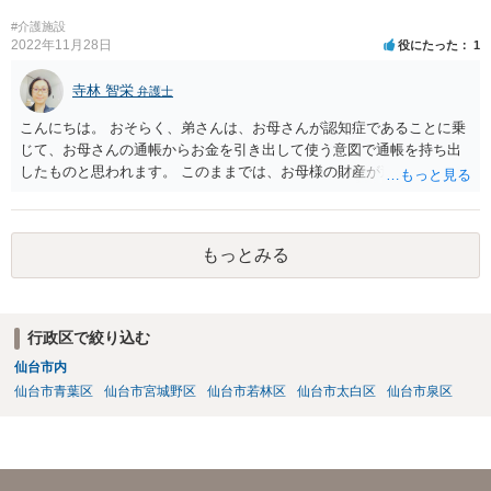
す。 相談者様ができる限り負担額を低減させたい場合は，従前より親
と別居して関係が疎遠であったこと（弟比べて親から経済的に支えて
#介護施設
もらった程度が低いようならその旨も）や，現在の日常生活における
2022年11月28日
役にたった
1
収支状況として余剰が少ないことなどを，できる限り客観的な資料を
示しつつ主張立証することが望ましいでしょう。 裁判上，分担すべき
寺林 智栄
弁護士
介護費については，平均的な金額が定められるので，他の扶養義務者
こんにちは。 おそらく、弟さんは、お母さんが認知症であることに乗
が過度に高額な費用をかけようとしているなら，過剰な部分について
じて、お母さんの通帳からお金を引き出して使う意図で通帳を持ち出
相談者様が支払う必要はないでしょう。 なお，その他挙げていただい
したものと思われます。 このままでは、お母様の財産が逸出するのを
たような事情は，一般的に介護費等の分担割合を定める上で考慮され
防ぐことはできません。 一番良いのは、お母様と一緒に金融機関に行
る事情ではありません。
って通帳とカードの盗難届を出し、新たに通帳とカードを発行しても
らうことです。 そして、貸金庫に預けるなどして弟さんが使えないよ
もっとみる
うにするのが良いでしょう。 また、成年後見の申立をして通帳を後見
人が管理できるようにすることも必要かと思います。 この点について
は詳細な事情を踏まえて、面談で弁護士にご相談されることをおすす
めします。
行政区で絞り込む
仙台市内
仙台市青葉区
仙台市宮城野区
仙台市若林区
仙台市太白区
仙台市泉区