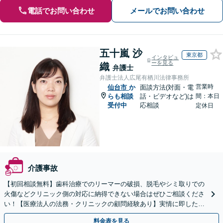
電話でお問い合わせ
メールでお問い合わせ
五十嵐 沙
東京都
インタビュ
ーを見る
織
弁護士
弁護士法人広尾有栖川法律事務所
営業時
仙台市
か
面談方法(対面・電
らも相談
話・ビデオなど)は
間：本日
受付中
応相談
定休日
介護事故
【初回相談無料】歯科治療でのリーマーの破損、脱毛やシミ取りでの
火傷などクリニック側の対応に納得できない場合はぜひご相談くださ
い！【医療法人の法務・クリニックの顧問経験あり】実情に即したア
ドバイスで、納得のできるトラブルの解決を目指します。
料金表を見る