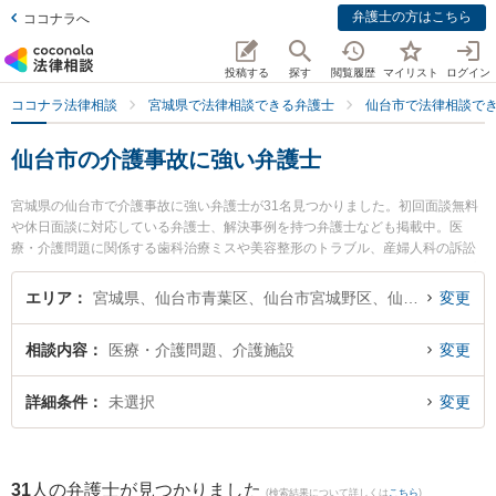
弁護士の方はこちら
ココナラへ
投稿する
探す
閲覧履歴
マイリスト
ログイン
ココナラ法律相談
宮城県で法律相談できる弁護士
仙台市で法律相談で
仙台市の介護事故に強い弁護士
宮城県の仙台市で介護事故に強い弁護士が31名見つかりました。初回面談無料
や休日面談に対応している弁護士、解決事例を持つ弁護士なども掲載中。医
療・介護問題に関係する歯科治療ミスや美容整形のトラブル、産婦人科の訴訟
等の細かな分野での絞り込み検索もでき便利です。特に弁護士法人リーガルプ
ロフェッションの髙田 英典弁護士や弁護士法人プロテクトスタンス 仙台事務所
エリア
宮城県、仙台市青葉区、仙台市宮城野区、仙台市若林区、仙台市太白区、仙台市泉区
変更
の鎌田 祐介弁護士、つばさ法律事務所の森田 新司弁護士のプロフィール情報や
弁護士費用、強みなどが注目されています。『仙台市で土日や夜間に発生した
相談内容
医療・介護問題、介護施設
変更
介護事故のトラブルを今すぐに弁護士に相談したい』『介護事故のトラブル解
決の実績豊富な近くの弁護士を検索したい』『初回相談無料で介護事故を法律
相談できる仙台市内の弁護士に相談予約したい』などでお困りの相談者さんに
詳細条件
未選択
変更
おすすめです。
31
人の弁護士が見つかりました
(検索結果について詳しくは
こちら
)