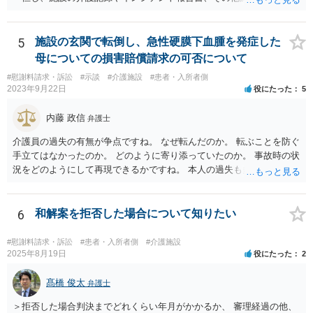
された誤飲事故に関する資料、搬送先の病院の医療記録、救急搬送さ
れているのであれば消防の記録等を調査してみなければ、裁判で勝て
る可能性があるかどうかまでは判断できません。これはどの介護事
5
施設の玄関で転倒し、急性硬膜下血腫を発症した
故・医療事故でも同様です。 一度弁護士にご相談の上、まずは調査
母についての損害賠償請求の可否について
事件として依頼された方が良いと思います。
#慰謝料請求・訴訟
#示談
#介護施設
#患者・入所者側
2023年9月22日
役にたった
5
内藤 政信
弁護士
介護員の過失の有無が争点ですね。 なぜ転んだのか。 転ぶことを防ぐ
手立てはなかったのか。 どのように寄り添っていたのか。 事故時の状
況をどのようにして再現できるかですね。 本人の過失も多分に影響す
る可能性もあります。 警察にも事故届を出したほうがいいでしょう。
6
和解案を拒否した場合について知りたい
#慰謝料請求・訴訟
#患者・入所者側
#介護施設
2025年8月19日
役にたった
2
髙橋 俊太
弁護士
＞拒否した場合判決までどれくらい年月がかかるか、 審理経過の他、