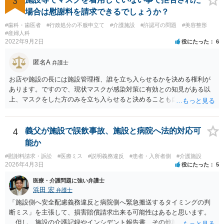
3
場合は慰謝料を請求できるでしょうか？
#歯科・歯医者
#行政処分の不服申立て
#介護施設
#許認可の問題
#美容整形
#産婦人科
2022年9月2日
役にたった
6
匿名A
弁護士
お店や施設の長には施設管理権、誰を立ち入らせるかを決める権利が
あります。ですので、現状マスクが感染対策に有効との知見がある以
上、マスクをした方のみを立ち入らせると決めることも自由であり、
不当な差別には当たらないと考えられます。 これが公衆浴場や旅館業
など公益的な側面のある業種ですと、公衆浴場法など各種業法で定め
られた理由以外での利用拒否は禁止されていますし、公の施設でもマ
4
義父が施設で誤飲事故、施設と病院へ法的対応可
スクなしだけでの利用拒否は問題となりえますが、民間のお店に対し
能か
ては慰謝料の請求は認められないと考えられます。
#慰謝料請求・訴訟
#医療ミス
#説明義務違反
#患者・入所者側
#介護施設
2026年4月3日
役にたった
5
医療・介護問題に強い弁護士
浜田 宏
弁護士
「施設側へ安全配慮義務違反と病院側へ緊急搬送するタイミングの判
断ミス」を主張して、損害賠償請求出来る可能性はあると思います。
但し、施設の介護記録やインシデント報告書、その他施設内で作成