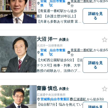
青葉通一番町駅
から徒歩5
宮城
仙台市青葉
|
県
区
分
【青葉通一番町駅から徒歩
詳細を見
圏】【弁護士歴10年以上】
る
【共著も多数あり実績豊 富】
様々な業種の中小企業からの
ご依頼多数！企業の内情に精
通した深いアドバ イスが可
大沼 洋一
弁護士
能。借金・債務整理に関して
大沼洋一法律事務所
も熟知。
青葉通一番町駅
から徒歩5
宮城
仙台市青葉
|
県
区
分
【大町西公園駅徒歩5分】【法
詳細を見
テラス可】検事・判事、大学
る
教授の経験あり。法律のプロ
フェッショナルとして、常に
誠実な対応をすることをモッ
トーにしています。「相談し
齋藤 慎也
弁護士
てよかった」と思ってもらえ
広瀬通中央法律事務所
るような弁護士を目指し、
宮城県
仙台市青葉区
広瀬通駅
から徒歩3分
|
日々精進いたします。
【仙台駅7分】悩みを抱えてい
詳細を見