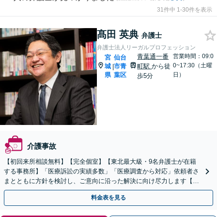
31件中 1-30件を表示
髙田 英典
弁護士
弁護士法人リーガルプロフェッション
青葉通一番
営業時間：09:0
宮
仙台
0~17:30（土曜
城
市青
町駅
から徒
|
県
葉区
日）
歩5分
介護事故
【初回来所相談無料】【完全個室】【東北最大級・9名弁護士が在籍
する事務所】「医療訴訟の実績多数」「医療調査から対応」依頼者さ
まとともに方針を検討し、ご意向に沿った解決に向け尽力します【24
時間メール・LINE予約受付】【土曜面談対応】
料金表を見る