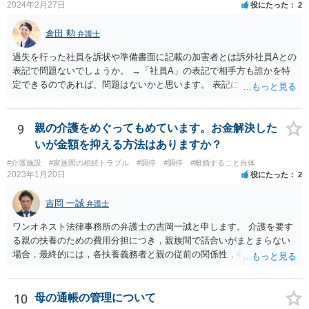
2024年2月27日
役にたった
2
倉田 勲
弁護士
過失を行った社員を訴状や準備書面に記載の加害者とは訴外社員Aとの
表記で問題ないでしょうか。 →「社員A」の表記で相手方も誰かを特
定できるのであれば、問題はないかと思います。 表記について問題が
あれば裁判所からも修正指示があるかと思いますので、指示があれば
それに従ってください。
9
親の介護をめぐってもめています。お金解決した
いが金額を抑える方法はありますか？
#介護施設
#家族間の相続トラブル
#調停
#調停
#離婚すること自体
2023年1月20日
役にたった
2
吉岡 一誠
弁護士
ワンオネスト法律事務所の弁護士の吉岡一誠と申します。 介護を要す
る親の扶養のための費用分担につき，親族間で話合いがまとまらない
場合，最終的には，各扶養義務者と親の従前の関係性，各扶養義務者
の資力，親の収入・資産状況を踏まえて，家庭裁判所が負担額を決定
します（審判）。審判においては，相談者様と弟，叔父，そして離婚
成立前であればお父様も必ず当事者として申立をすることになりま
10
母の通帳の管理について