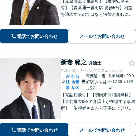
【完全個室で相談可】【近隣駐車場
有】【青葉通一番町駅 徒歩5分】利益
を追求するのではなく法律と良心に従
って紛争の解決をすることが大切だと
考えています。依頼者様の意向を丁寧
にお聞きしご要望に沿った解決をする
電話でお問い合わせ
メールでお問い合わせ
ように心がけています。お気軽にご相
談ください。
新妻 範之
弁護士
弁護士法人リーガルプロフェッション
青葉通一番
営業時間：09:0
宮
仙台
0~17:30（土曜
城
市青
町駅
から徒
|
県
葉区
日）
歩5分
【電話相談可】【初回来所相談無料】
【東北最大級9名弁護士が在籍する事務
所】「依頼者さまから丁寧にヒアリン
グし、最適な離婚を提案」「不倫慰謝
料／請求する側・された側どちらも
可」多角的な視点で労働問題をサポー
電話でお問い合わせ
メールでお問い合わせ
ト【休日夜間相談可】【完全個室対