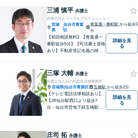
ています）、刑事事件、借金
問題・破産、犯罪被害者事件
三浦 慎平
弁護士
を多く扱っています。 相談し
弁護士法人リーガルプロフェッション
てよかった、と多くの声をい
青葉通一番町駅
から徒歩5
宮城
仙台市青葉
|
ただいています。
県
区
分
【初回相談無料】【青葉通一
詳細を見
番駅徒歩5分】【司法書士資格
る
あり】不動産登記名義の移転
など登記実務に多く携わって
きました。不動産・相続・遺
産分割のほか、交通事故・離
三塚 大輔
弁護士
婚・借金などあらゆる法律問
弁護士法人結の杜総合法律事務所
題に全力を尽くします。お困
宮城県
仙台市青葉区
五橋駅
から徒歩2分
|
りの方はまずはご相談くださ
【テレビ電話法律相談あり】
詳細を見
い。
【JR仙台駅西口より徒歩7
る
分・仙台市営地下鉄五橋駅北4
出口より徒歩２分】 【初回相
談無料】【税理士法人併設】
【五橋本店・東京支店】【夜
庄司 拓
間・土曜相談あり】【明るく
弁護士