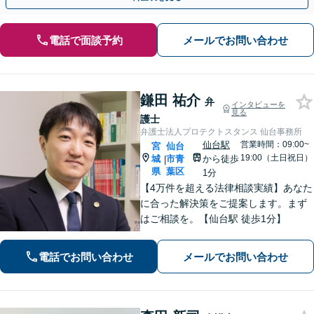
電話で面談予約
メールでお問い合わせ
鎌田 祐介
弁
インタビューを
見る
護士
弁護士法人プロテクトスタンス 仙台事務所
仙台駅
営業時間：09:00~
宮
仙台
19:00（土日祝日）
城
市青
から徒歩
|
県
葉区
1分
【4万件を超える法律相談実績】あなた
に合った解決策をご提案します。まず
はご相談を。【仙台駅 徒歩1分】
電話でお問い合わせ
メールでお問い合わせ