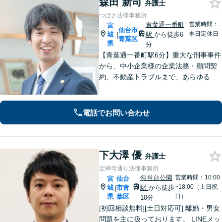
森田 新司
弁護士
つばさ法律事務所
青葉通一番町
営業時間：
宮
仙台市
本日定休日
城
駅
から徒歩6
|
青葉区
県
分
【青葉通一番町駅6分】重大な刑事事件
から、中小企業様の企業法務・顧問契
約、不動産トラブルまで、あらゆる法
律問題に全力を尽くします。ご相談い
ただくだけで解決の糸口が見える場合
もございます。一人で抱え込まず、ま
電話でお問い合わせ
ずは初回無料相談へご連絡ください。
下大澤 優
弁護士
定禅寺通り法律事務所
勾当台公園
営業時間：10:00
宮
仙台
~18:00（土日祝
城
市青
駅
から徒歩
|
県
葉区
日）
10分
[初回相談無料][土日対応可] 離婚・男女
問題を主に扱っております。 LINEメッ