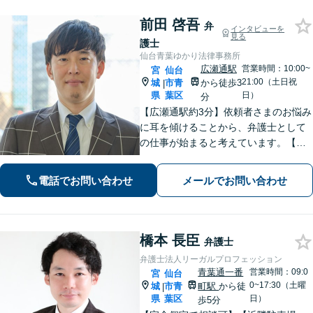
前田 啓吾
弁
インタビューを
見る
護士
仙台青葉ゆかり法律事務所
広瀬通駅
営業時間：10:00~
宮
仙台
21:00（土日祝
城
市青
から徒歩3
|
県
葉区
日）
分
【広瀬通駅約3分】依頼者さまのお悩み
に耳を傾けることから、弁護士として
の仕事が始まると考えています。【離
婚・男女問題】親権・面会・モラハラ
など男性からのご依頼多数【相続・遺
電話でお問い合わせ
メールでお問い合わせ
言】遺産分割などスムーズに解決【初
回相談60分無料】【オンライン相談可
能】
橋本 長臣
弁護士
弁護士法人リーガルプロフェッション
青葉通一番
営業時間：09:0
宮
仙台
0~17:30（土曜
城
市青
町駅
から徒
|
県
葉区
日）
歩5分