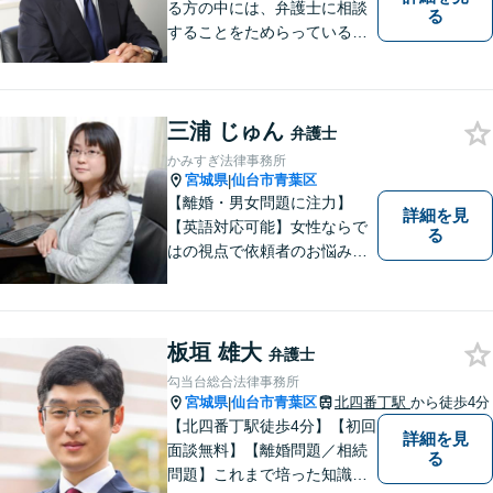
る方の中には、弁護士に相談
る
することをためらっている方
もいらっしゃるかもしれませ
ん。しかし弁護士に相談する
ことで、スムーズな解決が期
三浦 じゅん
待できます。 どんなことで
弁護士
も、お気軽に相談ください。
かみすぎ法律事務所
宮城県
仙台市青葉区
|
【離婚・男女問題に注力】
詳細を見
【英語対応可能】女性ならで
る
はの視点で依頼者のお悩みに
寄り添い、丁寧かつ迅速なサ
ポートをいたします。離婚・
男女問題やセクハラ事件など
のお困り事がございました
板垣 雄大
弁護士
ら、お気軽にご相談くださ
勾当台総合法律事務所
い。
宮城県
仙台市青葉区
北四番丁駅
から徒歩4分
|
【北四番丁駅徒歩4分】【初回
詳細を見
面談無料】【離婚問題／相続
る
問題】これまで培った知識と