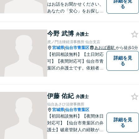
詳細を見
はお話をお聞かせください、
る
あなたの「安心」をお探しし
ます。些細なことでも気軽に
お話に来ていただいて大丈夫
です。解決のためのお手伝い
今野 武博
弁護士
をいたしますので、悩んでい
虎ノ門法律経済事務所 仙台支店
らっしゃることをお聞かせく
宮城県
仙台市青葉区
あおば通駅
から徒歩1分
|
ださい。
【初回相談無料】【土日対応
詳細を見
可】【夜間対応可】仙台市青
る
葉区の弁護士です。依頼者様
の立場から親身にサポート致
します。
伊藤 佑紀
弁護士
仙台あさひ法律事務所
宮城県
仙台市青葉区
|
【初回相談無料】【夜間休日
詳細を見
対応可】【仙台市青葉区の弁
る
護士】破産管財人の経験があ
るからこそ破産しない解決策