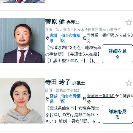
経験をもとに、依頼者を最善
の解決に導けるよう全力でサ
ポートします。【休日／夜間
菅原 健
対応可能】丁寧かつ迅速多対
弁護士
応でお悩みを解決します。
弁護士法人菅原・佐々木法律事務所 仙台事務所
【明朗な料金体系】お気軽に
青葉通一番町駅
から徒歩3
宮城
仙台市青葉
|
ご相談下さい。
県
区
分
【宮城県内に3拠点／地域密着
詳細を見
の事務所】【弁護士5人在籍】
る
【弁護士歴10年以上】【初回
相談30分無料】「具体的に相
談内容が決まっていない」と
いう方も、まずはお電話くだ
寺田 玲子
弁護士
さい。個人や企業のあらゆる
藤田・曽我法律事務所
トラブルに対応【青葉通一番
青葉通一番町駅
から徒歩4
宮城
仙台市青葉
|
町駅1分】
県
区
分
【宮城県仙台市】女性弁護士
詳細を見
をお探しの方は是非ご連絡下
る
さい！ 離婚・男女問題、交通
事故被害者（死亡事故も扱っ