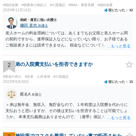
#相続放棄
#債務者の相続人
#介護施設
#M&A・事業承継
#相続放棄
2020年12月14日
役にたった
42
相続・遺言に強い弁護士
磯田 直也
弁護士
老人ホームの料金滞納については、あくまでもお父様と老人ホーム間
の契約ですから、連帯保証人などになっていない限り、お子様である
ご相談者さまには請求できません。 税金などについても滞納している
のはお父様ですから、お子様に請求が来ることはありません。 生活保
護受給の際に扶養できないかという連絡が役所から来ますが、できな
い旨回答すればそれまでです。 相続が開始した場合については先述の
2
弟の入院費支払いを拒否できますか
通りです。 民法上の扶養義務はご相談者さまがお考えのほど強いもの
ではありません。 あくまでも、余力の範囲で認められるものです。 親
#督促の停止
#患者・入所者側
#介護施設
の介護は子供がみるという民法の条文はありません。 また、親に対す
2022年9月20日
役にたった
15
る扶養義務は配偶者や子に対する扶養義務に比べて弱いものです。 生
まれてすぐ両親が離婚し、その後会っていなかったという事情も、扶
匿名A
弁護士
養義務の順位を下げる一つの理由になります。
＞弟は無年金、無収入、無貯金なので、１年程度は入院費を代わりに
支払おうと思いますが、その後は支払いを拒否することは可能でしょ
うか。 本来支払義務はありませんので、（連帯）保証人などにならな
ければ、支払いを拒絶することは可能です。
施設等でマスクを着用していない事で拒否された