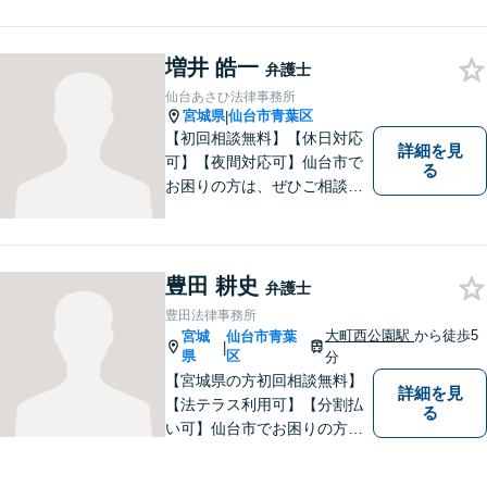
を伝えることができます。
増井 皓一
弁護士
仙台あさひ法律事務所
宮城県
仙台市青葉区
|
【初回相談無料】【休日対応
詳細を見
可】【夜間対応可】仙台市で
る
お困りの方は、ぜひご相談く
ださい。民事刑事問わず培っ
てきた経験を生かしたリーガ
ルサービスが提供できます。
豊田 耕史
弁護士
豊田法律事務所
大町西公園駅
から徒歩5
宮城
仙台市青葉
|
県
区
分
【宮城県の方初回相談無料】
詳細を見
【法テラス利用可】【分割払
る
い可】仙台市でお困りの方
は、ぜひともご相談くださ
い。経験豊富な弁護士が法律