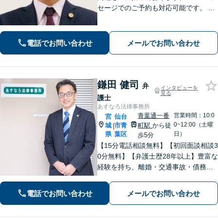
セージでのご予約も対応可能です。 LI
NEでのご予約をご希望の場合は、以下
のリンクからご登録ください。 https://l
in.ee/uFqpYWb
電話でお問い合わせ
メールでお問い合わせ
鎌田 健司
弁
インタビューを
見る
護士
あすなろ法律事務所
青葉通一番
営業時間：10:0
宮
仙台
0~12:00（土曜
城
市青
町駅
から徒
|
県
葉区
日）
歩5分
【15分電話相談無料】【初回面談相談3
0分無料】【弁護士歴28年以上】豊富な
経験を持ち、離婚・交通事故・債務整
理・相続・消費者被害など、幅広く対
応。司法書士や税理士と連携。【青葉
電話でお問い合わせ
メールでお問い合わせ
通一番町駅5分】