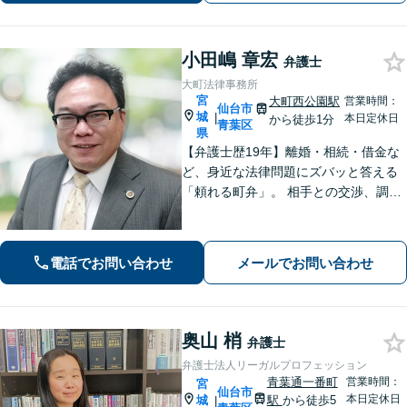
応】
小田嶋 章宏
弁護士
大町法律事務所
宮
大町西公園駅
営業時間：
仙台市
城
|
本日定休日
から徒歩1分
青葉区
県
【弁護士歴19年】離婚・相続・借金な
ど、身近な法律問題にズバッと答える
「頼れる町弁」。 相手との交渉、調
停、裁判、各種手続まで、必要に応じ
て安心してお任せいただけます。 【相
談料30分1,100円】【大町西公園駅1
電話でお問い合わせ
メールでお問い合わせ
分】【夜間・休日対応可能】
奥山 梢
弁護士
弁護士法人リーガルプロフェッション
青葉通一番町
営業時間：
宮
仙台市
本日定休日
城
駅
から徒歩5
|