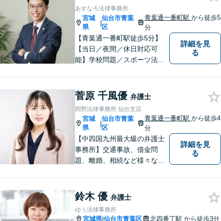
キレイな完全個室相談室】
あすなろ法律事務所
青葉通一番町駅
から徒歩5
宮城
仙台市青葉
|
県
区
分
【青葉通一番町駅徒歩5分】
詳細を見
【当日／夜間／休日対応可
る
能】学校問題／スポーツ法務
／交通事故／離婚・男女問題
／消費者被害／債務整理／相
続／刑事事件など幅広く対
菅原 千風優
弁護士
応。悩みを抱えた方が気軽に
岡野法律事務所 仙台支店
相談できるように、親しみや
青葉通一番町駅
から徒歩4
宮城
仙台市青葉
|
すい雰囲気作りを心掛けてお
県
区
分
ります。
【中四国九州最大級の弁護士
詳細を見
事務所】交通事故、借金問
る
題、離婚、相続など様々な問
題について、「何度でも無
料」の相談を行っています！
まずはお気軽にご相談くださ
鈴木 優
弁護士
い！
ゆう法律事務所
宮城県
仙台市青葉区
北四番丁駅
から徒歩3分
|