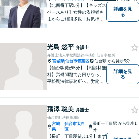
【北四番丁駅5分】【キッズス
詳細を見
ペースあり】女性の依頼者さ
る
まからご相談多数！お気持ち
に寄り添うことを一番大切に
しています。離婚・男女問題
はお任せください！不貞慰謝
光島 悠平
料請求／親権・養育費【労働
弁護士
問題】マタハラなど女性特有
弁護士法人平松剛法律事務所 仙台事務所
のトラブルに迅速に対応【初
宮城県
仙台市青葉区
仙台駅
から徒歩5分
|
回相談無料】
【仙台駅徒歩5分】【相談料無
詳細を見
料】労働問題でお困りなら、
る
平松剛法律事務所へ。労働者
を守るため、問題解決に取り
組み続けます。交通事故・ア
スペスト・借金など多岐にわ
飛澤 聡美
たる事件も、受任可能です。
弁護士
お気軽にご相談ください。
仙台長町法律事務所
長町一丁目駅
から徒歩1
宮城
仙台市太白
|
県
区
分
【長町一丁目駅徒歩1分】まず