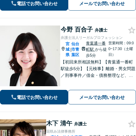
決まで対応・サポートします【土曜日
電話でお問い合わせ
メールでお問い合わせ
も営業】交通事故や刑事事件のご相談
もお任せください【Web面談可】
今野 百合子
弁護士
弁護士法人リーガルプロフェッション
青葉通一番
営業時間：09:0
宮
仙台
0~17:30（土曜
城
市青
町駅
から徒
|
県
葉区
日）
歩5分
【初回来所相談無料】【青葉通一番町
駅徒歩5分】【元検事】離婚・男女問題
／刑事事件／借金・債務整理など、あ
らゆる法律問題に全力を尽くします。
ご相談者さまのお話を丁寧にうかが
い、最善の解決策へと導くことを最も
電話でお問い合わせ
メールでお問い合わせ
重視しています。お困りの方はご相談
ください。
木下 清午
弁護士
花咲み法律事務所