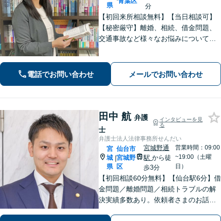
青葉区
県
分
【初回来所相談無料】【当日相談可】
【秘密厳守】離婚、相続、借金問題、
交通事故など様々なお悩みについて、
誠実にお話しをうかがいスピーディー
な問題解決を目指します。まずはお気
軽にご相談下さい。
電話でお問い合わせ
メールでお問い合わせ
田中 航
弁護
インタビューを見
る
士
弁護士法人法律事務所せんだい
宮城野通
営業時間：09:00
宮
仙台市
~19:00（土曜
城
宮城野
駅
から徒
|
県
区
日）
歩3分
【初回相談60分無料】【仙台駅6分】借
金問題／離婚問題／相続トラブルの解
決実績多数あり。依頼者さまのお話や
ご要望を丁寧にお聞きし、弁護士が解