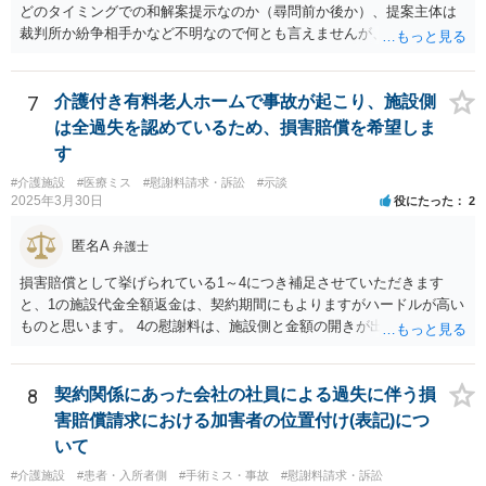
どのタイミングでの和解案提示なのか（尋問前か後か）、提案主体は
裁判所か紛争相手かなど不明なので何とも言えませんが、通常は、結
審後１か月程度で判決となります。 ＞また提示されている金額より下
がる可能性が高いか、 原告の主張立証により（一部）勝訴の心証を裁
判官が抱いており、その上での裁判所案であれば、下がる可能性は必
7
介護付き有料老人ホームで事故が起こり、施設側
ずしも高くはないと思います。 ＞またこの段階で弁護士を変えること
は全過失を認めているため、損害賠償を希望しま
は可能か 可能ではありますが、実益があるかどうかについては十分に
す
検討した方がよいでしょう。
#介護施設
#医療ミス
#慰謝料請求・訴訟
#示談
2025年3月30日
役にたった
2
匿名A
弁護士
損害賠償として挙げられている1～4につき補足させていただきます
と、1の施設代金全額返金は、契約期間にもよりますがハードルが高い
ものと思います。 4の慰謝料は、施設側と金額の開きが出やすい部分
ですので、和解前に弁護士に相談した方が良いです。また、ご家族の
付添にかかる費用も請求額に含めるべきかと思います。
8
契約関係にあった会社の社員による過失に伴う損
害賠償請求における加害者の位置付け(表記)につ
いて
#介護施設
#患者・入所者側
#手術ミス・事故
#慰謝料請求・訴訟