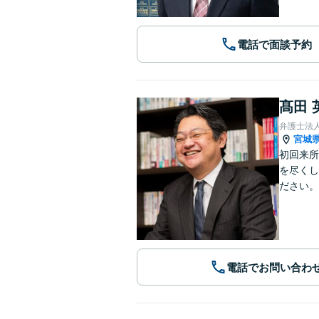
電話で面談予約
髙田 
弁護士法
宮城
初回来所
を尽くし
ださい。
電話でお問い合わ