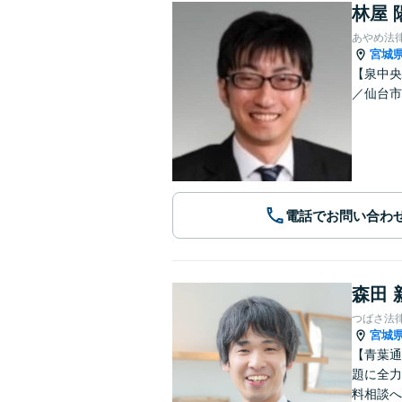
林屋 
あやめ法
宮城
【泉中央
／仙台市
電話でお問い合わ
森田 
つばさ法
宮城
【青葉通
題に全力
料相談へ