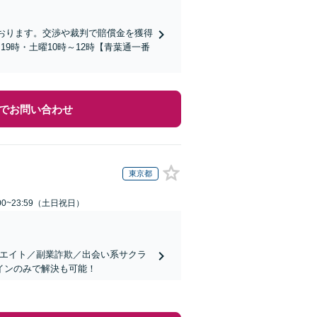
ております。交渉や裁判で賠償金を獲得
9時・土曜10時～12時【青葉通一番
でお問い合わせ
東京都
00~23:59（土日祝日）
リエイト／副業詐欺／出会い系サクラ
インのみで解決も可能！