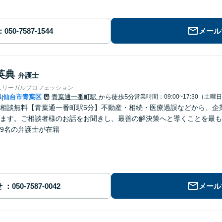
メール
英典
弁護士
人リーガルプロフェッション
県
仙台市青葉区
青葉通一番町駅
から徒歩5分
営業時間：09:00~17:30（土曜
|
相談無料【青葉通一番町駅5分】不動産・相続・医療過誤などから、企
ます。ご相談者様のお話をお聞きし、最善の解決策へと導くことを最も
9名の弁護士が在籍
せ
メール