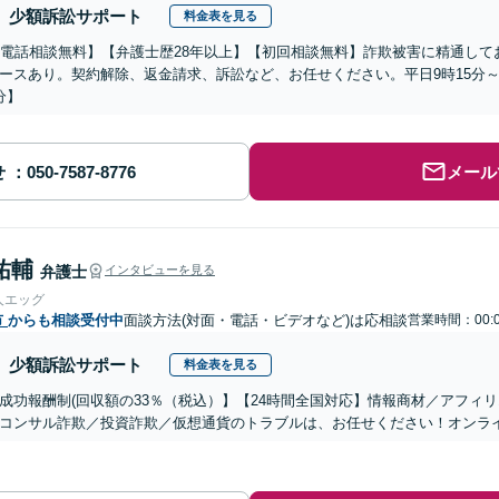
少額訴訟サポート
料金表を見る
分電話相談無料】【弁護士歴28年以上】【初回相談無料】詐欺被害に精通し
ースあり。契約解除、返金請求、訴訟など、お任せください。平日9時15分～1
分】
せ
メール
祐輔
弁護士
インタビューを見る
人エッグ
市
からも相談受付中
面談方法(対面・電話・ビデオなど)は応相談
営業時間：00:
少額訴訟サポート
料金表を見る
成功報酬制(回収額の33％（税込）】【24時間全国対応】情報商材／アフィ
コンサル詐欺／投資詐欺／仮想通貨のトラブルは、お任せください！オンラ