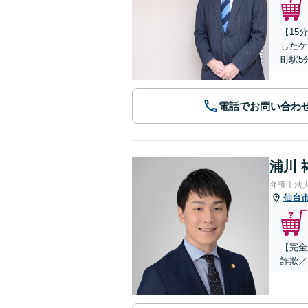
【15
したケ
町駅5
電話でお問い合わ
浦川 
弁護士法
仙台
【完全
詐欺／