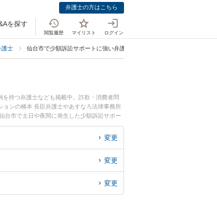
弁護士の方はこちら
&Aを探す
閲覧履歴
マイリスト
ログイン
弁護士
仙台市で少額訴訟サポートに強い弁護士
例を持つ弁護士なども掲載中。詐欺・消費者問
ションの橋本 長臣弁護士やあすなろ法律事務所
『仙台市で土日や夜間に発生した少額訴訟サポー
回相談無料で少額訴訟サポートを法律相談できる
変更
変更
変更