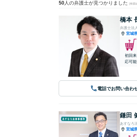
50
人の弁護士が見つかりました
(検索
橋本 
弁護士法
宮城
初回来
応可能
電話でお問い合わ
鎌田 
あすなろ
宮城