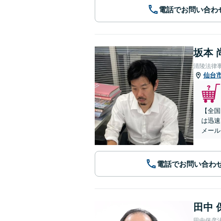
電話でお問い合わ
坂本 
清陵法律
仙台
【全国
は迅速
メール
電話でお問い合わ
田中 
田中保彦