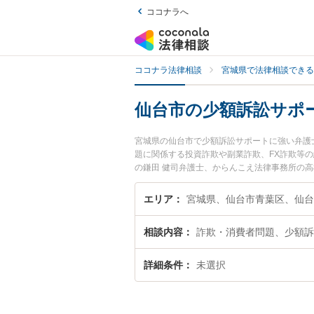
ココナラへ
ココナラ法律相談
宮城県で法律相談できる
仙台市の少額訴訟サポ
宮城県の仙台市で少額訴訟サポートに強い弁護
題に関係する投資詐欺や副業詐欺、FX詐欺等
の鎌田 健司弁護士、からんこえ法律事務所の
トのトラブルを今すぐに弁護士に相談したい』
仙台市内の弁護士に相談予約したい』などでお
エリア
宮城県、仙台市青葉区、仙台
相談内容
詐欺・消費者問題、少額訴
詳細条件
未選択