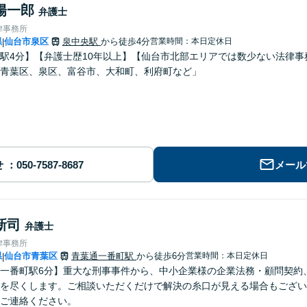
陽一郎
弁護士
律事務所
県
仙台市泉区
泉中央駅
から徒歩4分
営業時間：本日定休日
|
駅4分】【弁護士歴10年以上】【仙台市北部エリアでは数少ない法律
青葉区、泉区、富谷市、大和町、利府町など」
せ
メール
新司
弁護士
律事務所
県
仙台市青葉区
青葉通一番町駅
から徒歩6分
営業時間：本日定休日
|
一番町駅6分】重大な刑事事件から、中小企業様の企業法務・顧問契約
を尽くします。ご相談いただくだけで解決の糸口が見える場合もござい
ご連絡ください。