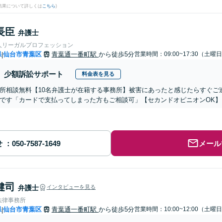
結果について詳しくは
こちら
)
長臣
弁護士
人リーガルプロフェッション
県
仙台市青葉区
青葉通一番町駅
から徒歩5分
営業時間：09:00~17:30（土曜
|
少額訴訟サポート
料金表を見る
所相談無料【10名弁護士が在籍する事務所】被害にあったと感じたらすぐご
です「カードで支払ってしまった方もご相談可」【セカンドオピニオンOK
せ
メール
健司
弁護士
インタビューを見る
法律事務所
県
仙台市青葉区
青葉通一番町駅
から徒歩5分
営業時間：10:00~12:00（土曜
|