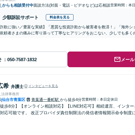
市
からも相談受付中
面談方法(対面・電話・ビデオなど)は応相談
営業時間：本
少額訴訟サポート
料金表を見る
詐欺に強い／豊富な実績】「悪質な投資詐欺から被害者を救済！」「海外シ
依頼者さまの痛みに寄り添って丁寧なヒアリングをおこない、少しでも多く
せ
メール
広希
弁護士
インタビューを見る
え法律事務所
県
仙台市青葉区
青葉通一番町駅
から徒歩4分
営業時間：本日定休日
|
徒歩8分】【オンライン相談対応】【LINE対応可】相続遺言、インタ
対応可能です。 改正プロバイダ責任制限法の発信者情報開示命令制度