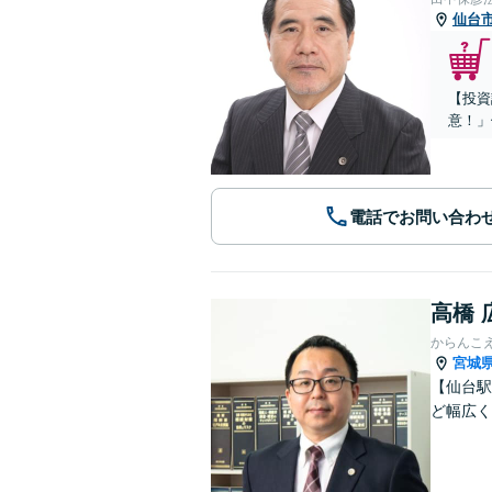
仙台
【投資
意！」
電話でお問い合わ
高橋 
からんこ
宮城
【仙台駅
ど幅広く