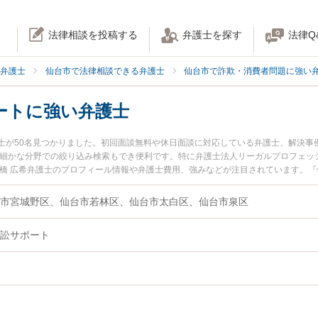
法律相談を投稿する
弁護士を探す
法律Q
弁護士
仙台市で法律相談できる弁護士
仙台市で詐欺・消費者問題に強い
ートに強い弁護士
士が50名見つかりました。初回面談無料や休日面談に対応している弁護士、解決事
の細かな分野での絞り込み検索もでき便利です。特に弁護士法人リーガルプロフェッ
高橋 広希弁護士のプロフィール情報や弁護士費用、強みなどが注目されています。
『少額訴訟サポートのトラブル解決の実績豊富な近くの弁護士を検索したい』『初
困りの相談者さんにおすすめです。
市宮城野区、仙台市若林区、仙台市太白区、仙台市泉区
訟サポート