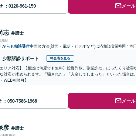
せ
メール
尚志
弁護士
事務所
市
からも相談受付中
面談方法(対面・電話・ビデオなど)は応相談
営業時間：本
少額訴訟サポート
料金表を見る
エリア対応】【相談は何度でも無料】投資詐欺、副業詐欺、ぼったくり被害
な対応が求められます。「騙された」「入金してしまった」といった場合は
・WEB相談可】
せ
メール
保彦
弁護士
法律事務所