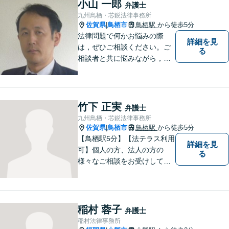
小山 一郎
弁護士
対応可能！【完全個室で対
九州鳥栖・芯鋭法律事務所
応】
佐賀県
鳥栖市
鳥栖駅
から徒歩5分
|
法律問題で何かお悩みの際
詳細を見
は，ぜひご相談ください。ご
る
相談者と共に悩みながら，い
い解決を目指したいと思って
おります
竹下 正実
弁護士
九州鳥栖・芯鋭法律事務所
佐賀県
鳥栖市
鳥栖駅
から徒歩5分
|
【鳥栖駅5分】【法テラス利用
詳細を見
可】個人の方、法人の方の
る
様々なご相談をお受けしてお
ります。依頼者様のお話をし
っかりお聞きし、お気持ちや
ご事情に沿った解決策をご提
案いたします。【債務整理・
稲村 蓉子
弁護士
残業代請求については初回面
稲村法律事務所
談無料】【土日祝・夜間相談