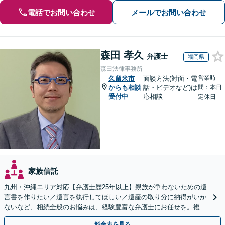
電話でお問い合わせ
メールでお問い合わせ
森田 孝久
弁護士
福岡県
森田法律事務所
営業時
久留米市
面談方法(対面・電
からも相談
話・ビデオなど)は
間：本日
受付中
応相談
定休日
家族信託
九州・沖縄エリア対応【弁護士歴25年以上】親族が争わないための遺
言書を作りたい／遺言を執行してほしい／遺産の取り分に納得がいか
ないなど、相続全般のお悩みは、経験豊富な弁護士にお任せを。複雑
な問題も粘り強く対応し、解決に導きます。
料金表を見る