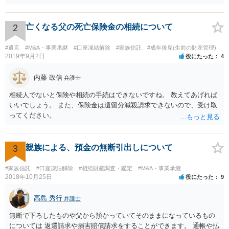
ご主人に書面を書いてもらうことで対応は可能かと思います。 他にも
相続人おられるということであれば、他の相続人との協議が必要とな
るところです。 また、当該点とは別にご主人から貸付ではなく贈与で
2
亡くなる父の死亡保険金の相続について
あると主張される可能性がございます。 その場合には、貸付であるこ
とを伺わせる事情をどれだけ積み重ねることが出来るか、というとこ
#遺言
#M&A・事業承継
#口座凍結解除
#家族信託
#成年後見(生前の財産管理)
ろとなります。 返済の事実や、返済を約束するメール等です。 金額の
2019年9月2日
役にたった
4
大きさや状況を考えると、一つ一つの問題を解決し、万が一に備えて
おく方が宜しいかと思います。 緊急という訳ではないかと思います
内藤 政信
弁護士
が、事前準備が早い方が有効な手段が増える傾向にありますので、早
相続人でないと保険や相続の手続はできないですね。 教えてあげれば
目に弁護士を入れられることを御検討頂くと良いかと思います。
いいでしょう。 また、保険金は遺留分減殺請求できないので、受け取
ってください。
3
親族による、預金の無断引出しについて
#家族信託
#口座凍結解除
#相続財産調査・鑑定
#M&A・事業承継
2018年10月25日
役にたった
9
高島 秀行
弁護士
無断で下ろしたものや父から預かっていてそのままになっているもの
については 返還請求や損害賠償請求をすることができます。 通帳や払