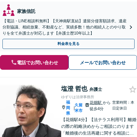
家族信託
【電話・LINE相談料無料】【天神南駅直結】遺留分侵害額請求、遺産
分割協議、相続放棄、不動産など、実績多数！他の相続人とのやり取
りを全て弁護士が対応します【弁護士歴10年以上】
料金表を見る
電話でお問い合わせ
メールでお問い合わせ
塩澄 哲也
弁護士
ゆずりは法律事務所
福
花畑駅
から
営業時間：本
久留
岡
|
日定休日
徒歩4分
米市
県
【花畑駅4分】【法テラス利用可】離婚
の際の戦略決めからご相談にのります
「離婚後の生活再建に関する相談に対