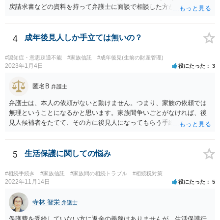
戻請求書などの資料を持って弁護士に面談で相談した方がよいと思い
ます。
4
成年後見人しか手立ては無いの？
#認知症・意思疎通不能
#家族信託
#成年後見(生前の財産管理)
2023年1月4日
役にたった
3
匿名B
弁護士
弁護士は、本人の依頼がないと動けません。つまり、家族の依頼では
無理ということになるかと思います。家族間争いごとがなければ、後
見人候補者をたてて、その方に後見人になってもらう手続をすすめた
ほうが、今後もいろいろやりやすくなると思います。
5
生活保護に関しての悩み
#相続手続き
#家族信託
#家族間の相続トラブル
#相続税対策
2022年11月14日
役にたった
5
寺林 智栄
弁護士
保護費を受給していない方に返金の義務はありませんが、生活保護行