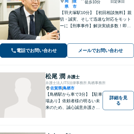
岡
後
|
日定休日
徒歩10分
県
市
【羽犬塚駅10分】【初回相談無料】親
切・誠実、そして迅速な対応をモット
ーに【刑事事件】解決実績多数！即時
接見可。被害者感情にも配慮し、円滑
な解決を図ります【離婚問題】将来の
選択肢と法的権利を明確にし、納得の
電話でお問い合わせ
メールでお問い合わせ
いく決断ができるよう支援いたします
松尾 潤
弁護士
弁護士法人ITS法律事務所 鳥栖事務所
佐賀県
鳥栖市
|
【鳥栖駅から車で3分】【駐車
詳細を見
場あり】依頼者様の明るい未
る
来のため、誠心誠意弁護させ
ていただきます。弁護士とし
て、毅然とした対応を行いま
す。インターネット／刑事／
相続など、幅広い困りごとに