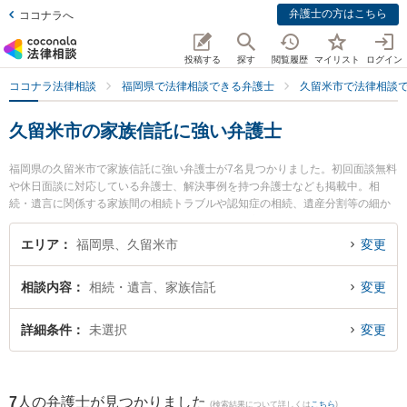
弁護士の方はこちら
ココナラへ
投稿する
探す
閲覧履歴
マイリスト
ログイン
ココナラ法律相談
福岡県で法律相談できる弁護士
久留米市で法律相談
久留米市の家族信託に強い弁護士
福岡県の久留米市で家族信託に強い弁護士が7名見つかりました。初回面談無料
や休日面談に対応している弁護士、解決事例を持つ弁護士なども掲載中。相
続・遺言に関係する家族間の相続トラブルや認知症の相続、遺産分割等の細か
な分野での絞り込み検索もでき便利です。特に三宅・小林総合法律事務所の小
林 健彦弁護士やからたち法律事務所の椛島 隆弁護士、ゆずりは法律事務所の塩
エリア
福岡県、久留米市
変更
澄 哲也弁護士のプロフィール情報や弁護士費用、強みなどが注目されていま
す。『久留米市で土日や夜間に発生した家族信託のトラブルを今すぐに弁護士
相談内容
相続・遺言、家族信託
変更
に相談したい』『家族信託のトラブル解決の実績豊富な近くの弁護士を検索し
たい』『初回相談無料で家族信託を法律相談できる久留米市内の弁護士に相談
予約したい』などでお困りの相談者さんにおすすめです。
詳細条件
未選択
変更
7
人の弁護士が見つかりました
(検索結果について詳しくは
こちら
)