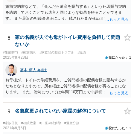
婚前契約書などで、「死んだら遺産を贈与する」という死因贈与契約
を締結しておくことでも遺言と同じような効果を得ることができま
す。 また最近の相続法改正により、残された妻が死ぬまで家に住み続
けられる権利として「配偶者居住権」という制度が設けられましたの
で、その制度を活用する方法も考えられます。 もし契約書の作成まで
視野に入れておられる場合は、お近くの弁護士、できれば相続に強い
8
家の名義が夫でも母がトイレ費用を負担して問題
弁護士にご相談なさるとよいでしょう。
ないか
#生前贈与
#家族信託
#家族間の相続トラブル
#協議
2025年8月23日
役にたった
1
藤本 顯人
弁護士
お母様が、トイレの修繕費用を、ご質問者様の配偶者様に贈与するか
たちとなりますので、所有権はご質問者様の配偶者様が得ることにな
ります。 また、贈与については年間110万円まで非課税であり、トイ
レの修繕費であればこの枠内に収まると思います。
9
名義変更されていない家屋の解体について
#家族信託
#相続放棄
#口座凍結解除
#遺産分割
2021年8月6日
役にたった
1