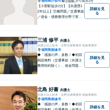
福岡県
小郡市
小郡駅
から徒歩2分
|
可】
【小郡駅徒歩2分】【弁護歴1
詳細を見
2年以上】労働問題／交通事故
る
／借金・債務整理分野で実績
多数！「その場しのぎではな
い、未来の生活を見越した解
決」がモットーです。皆様が
笑顔と元気を取り戻し、新た
三浦 修平
弁護士
な第一歩を踏み出せるよう、
弁護士法人松本・永野法律事務所 朝倉事務所
最大限尽力します。
福岡県
朝倉市
|
◆「感謝の声」多数！◆初回
詳細を見
相談無料（交通事故（弁護士
る
費用特約除く）、借金問題、
相続・遺言、離婚・男女問題
に限る）◆11260件の相談実
績（令和1～7年合計）
北島 好書
弁護士
弁護士法人松本・永野法律事務所 朝倉事務所
福岡県
朝倉市
|
◆「感謝の声」多数！◆初回
詳細を見
相談無料（交通事故（弁護士