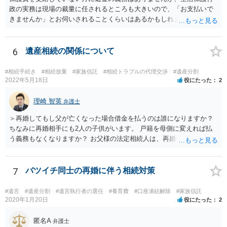
政の実務は現場の裁量に任されるところも大きいので、「お支払いで
きませんか」とお伺いされることくらいはあるかもしれません。 通報
するかどうかは、あなたとお父さんの妹さんとの関係などを総合的に
考えてご判断いただくのが良いと思います。
6
遺産相続の関係について
#相続手続き
#相続放棄
#家族信託
#相続トラブルの代理交渉
#遺産分割
2022年5月18日
役にたった
2
理崎 智英
弁護士
＞再婚してもし父が亡くなった場合借金を払うのは誰になりますか？
ちなみに再婚相手にも2人の子供がいます。 戸籍を母側に変えれば払
う義務もなくなりますか？ お父様の法定相続人は、再婚相手とご相談
者様なので、お父様の借金はご相談者様も相続することになります。
戸籍がどこにあるのかは関係ありません。 ただし、お父様が亡くなっ
たことを知ってから３か月以内に家庭裁判所にて「相続放棄」の手続
7
バツイチ同士の再婚に伴う相続対策
をすれば、ご相談者様はお父様の借金は相続しません。
#遺言
#遺産分割
#遺言執行者の選任
#養育費
#口座凍結解除
#家族信託
2020年1月20日
役にたった
2
匿名A
弁護士