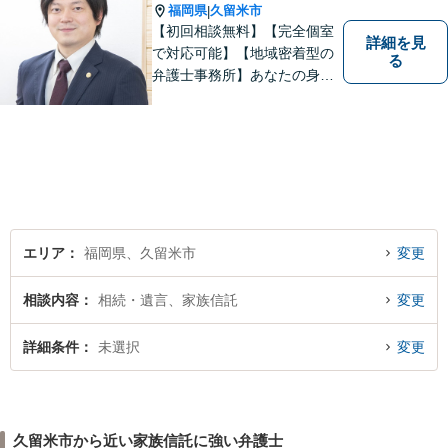
した経営基盤の構築をお手伝
福岡県
久留米市
|
いいたします。
【初回相談無料】【完全個室
詳細を見
で対応可能】【地域密着型の
る
弁護士事務所】あなたの身近
な理解者として、一つひとつ
の声にしっかりと耳を傾け、
問題解決まで丁寧にお手伝い
します！少しでもお悩みの方
はお気軽にご相談ください。
エリア
福岡県、久留米市
変更
相談内容
相続・遺言、家族信託
変更
詳細条件
未選択
変更
久留米市から近い家族信託に強い弁護士