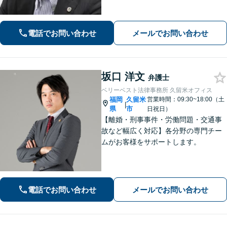
応」「不動産オーナー・管理会社さま
からのご相談に対応／滞納家賃の回収
や立ち退き・明け渡しなどの賃貸トラ
電話でお問い合わせ
メールでお問い合わせ
ブル」【顧問契約可】
坂口 洋文
弁護士
ベリーベスト法律事務所 久留米オフィス
福岡
久留米
営業時間：09:30~18:00（土
|
県
市
日祝日）
【離婚・刑事事件・労働問題・交通事
故など幅広く対応】各分野の専門チー
ムがお客様をサポートします。
電話でお問い合わせ
メールでお問い合わせ