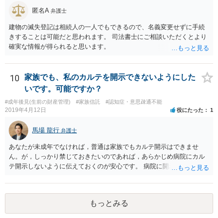
匿名A
弁護士
建物の滅失登記は相続人の一人でもできるので、名義変更せずに手続
きすることは可能だと思われます。 司法書士にご相談いただくとより
確実な情報が得られると思います。
10
家族でも、私のカルテを開示できないようにした
いです。可能ですか？
#成年後見(生前の財産管理)
#家族信託
#認知症・意思疎通不能
2019年4月12日
役にたった
1
馬場 龍行
弁護士
あなたが未成年でなければ，普通は家族でもカルテ開示はできませ
ん。が，しっかり禁じておきたいのであれば，あらかじめ病院にカル
テ開示しないように伝えておくのが安心です。 病院に開示しないよう
に伝える書面を作ることはできますが，それがなくても開示はされる
可能性は低いのでコストパフォーマンスとしてはどうかなという感じ
がします。
もっとみる