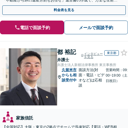
「不動産がらみの遺産分割もお任せ」遺言書の作成で、万全な生前対
策をおこないましょう【夜間・休日面談可】
料金表を見る
電話で面談予約
メールで面談予約
都 裕記
東京都
インタビュー
を見る
弁護士
弁護士法人新都法律事務所 東京事務所
久留米市
面談方法(対
営業時間：09:
からも相
面・電話・ビデ
00~19:00（土
談受付中
オなど)は応相
日祝日）
談
家族信託
【全国対応】大阪・東京の2拠点でチームで迅速対応【電話・WEB相