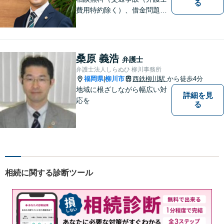
る
費用特約除く）、借金問題、
相続・遺言、離婚・男女問題
に限る）◆弁護士歴12年以上
◆11260件の相談実績（令和1
～7年合計）
桑原 義浩
弁護士
弁護士法人しらぬひ 柳川事務所
福岡県
柳川市
西鉄柳川駅
から徒歩4分
|
地域に根ざしながら幅広い対
詳細を見
応を
る
相続に関する診断ツール