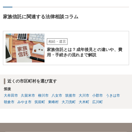
家族信託に関連する法律相談コラム
相続・遺言
家族信託とは？成年後見との違いや、費
用・手続きの流れまで解説
近くの市区町村を選び直す
筑後
大牟田市
久留米市
柳川市
八女市
筑後市
大川市
小郡市
うきは市
朝倉市
みやま市
筑前町
東峰村
大刀洗町
大木町
広川町