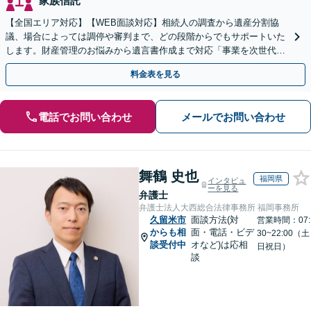
家族信託
【全国エリア対応】【WEB面談対応】相続人の調査から遺産分割協
議、場合によっては調停や審判まで、どの段階からでもサポートいた
します。財産管理のお悩みから遺言書作成まで対応「事業を次世代に
引き継ぐ安心の事業承継をサポート」【完全個室相談】
料金表を見る
電話でお問い合わせ
メールでお問い合わせ
舞鶴 史也
福岡県
インタビュ
ーを見る
弁護士
弁護士法人大西総合法律事務所 福岡事務所
久留米市
面談方法(対
営業時間：07:
からも相
面・電話・ビデ
30~22:00（土
談受付中
オなど)は応相
日祝日）
談