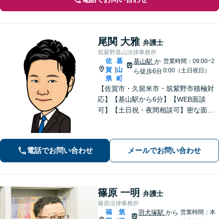
尾関 大雅
弁護士
筑紫野基山法律事務所
佐
基
基山駅
か
営業時間：09:00~2
賀
山
|
0:00（土日祝日）
ら徒歩6分
県
町
【佐賀市・久留米市・筑紫野市積極対
応】【基山駅から6分】【WEB面談
可】【土日祝・夜間相談可】密な面談
とこまめな連絡を心がけ、きめ細やか
にサポート！依頼者様の想いを汲み取
り、最善を尽くします。「相談者様に
電話でお問い合わせ
メールでお問い合わせ
寄り添い親身に対応」【個室対応／守
秘義務厳守】
篠原 一明
弁護士
篠原法律事務所
福
筑
羽犬塚駅
から
営業時間：本