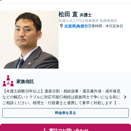
松田 直
弁護士
弁護士法人ITS法律事務所 鳥栖事務所
佐賀県
鳥栖市
営業時間：本日定休日
|
家族信託
【弁護士経験10年以上】遺産分割・相続放棄・遺言書作成・成年後見
などの幅広いトラブルに対応可能◎相続は親族同士で争いになる前に
ご相談ください。税理士・行政書士と連携して素早く対処します【夜
間・休日の相談可能】【初回のご相談30分無料】
料金表を見る
電話でお問い合わせ