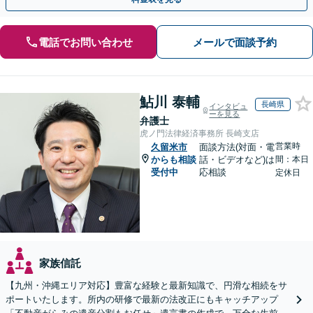
電話でお問い合わせ
メールで面談予約
鮎川 泰輔
長崎県
インタビュ
ーを見る
弁護士
虎ノ門法律経済事務所 長崎支店
営業時
久留米市
面談方法(対面・電
からも相談
話・ビデオなど)は
間：本日
受付中
応相談
定休日
家族信託
【九州・沖縄エリア対応】豊富な経験と最新知識で、円滑な相続をサ
ポートいたします。所内の研修で最新の法改正にもキャッチアップ