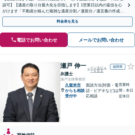
談可】【遺産の取り分最大化を目指します】1営業日以内の返信を心
がけます「不動産が絡んだ複雑な遺産分割／遺留分／遺言書の作成・
執行／事業承継など、お任せください」【休日相談あり】
料金表を見る
電話でお問い合わせ
メールでお問い合わせ
瀬戸 伸一
福岡県
インタビュ
ーを見る
弁護士
瀬戸法律事務所
営業時
久留米市
面談方法(対面・電
からも相談
話・ビデオなど)は
間：本日
受付中
応相談
定休日