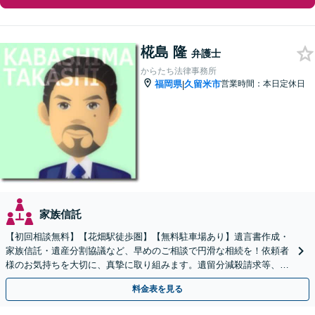
椛島 隆
弁護士
からたち法律事務所
福岡県
久留米市
営業時間：本日定休日
|
家族信託
【初回相談無料】【花畑駅徒歩圏】【無料駐車場あり】遺言書作成・
家族信託・遺産分割協議など、早めのご相談で円滑な相続を！依頼者
様のお気持ちを大切に、真摯に取り組みます。遺留分減殺請求等、揉
めた場合も親身になって対応致します。
料金表を見る