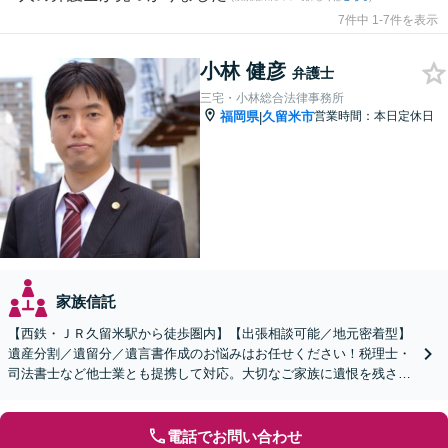
7件中 1-7件を表示
小林 健彦
弁護士
三宅・小林総合法律事務所
福岡県
久留米市
営業時間：本日定休日
|
家族信託
【西鉄・ＪＲ久留米駅から徒歩圏内】【出張相談可能／地元密着型】
遺産分割／遺留分／遺言書作成のお悩みはお任せください！税理士・
司法書士など他士業とも提携して対応。大切なご家族に遺恨を残さな
いために、弁護士へ早めのご相談を。
電話でお問い合わせ