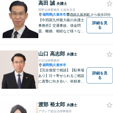
高田 誠
弁護士
岡野法律事務所 久留米支店
福岡県
久留米市
西鉄久留米駅
から徒歩10分
|
【中四国九州最大級の弁護士
詳細を見
事務所】交通事故、借金問
る
題、離婚、相続など様々な問
題について、「何度でも無
料」の相談を行っています！
まずはお気軽にご相談くださ
山口 高志郎
い！
弁護士
大石法律事務所
福岡県
久留米市
|
【完全個室で相談】【駐車場
詳細を見
あり】日々寄せられるご相談
る
に真摯に向き合い、依頼者の
皆様の力となることを心がけ
ています。 事業の成長を目指
す法人・個人の方々には、経
営課題の解決に向けた最適な
渡部 裕太郎
弁護士
法的サポートを提供し、安定
アザレア総合法律事務所