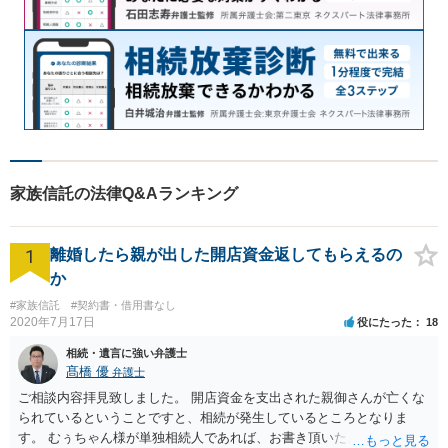
家族信託の法律Q&Aランキング
1
離婚したら親が出した開店資金返してもらえるの
か
#家族信託
#契約書・借用書なし
2020年7月17日
役にたった
18
相続・遺言に強い弁護士
髙橋 優
弁護士
ご相談内容拝見致しました。 開店資金を支出された親御さんが亡くな
られているということですと、相続が発生しているところとなりま
す。 むぅちゃん様が単独相続人であれば、お書き頂いたような方法で