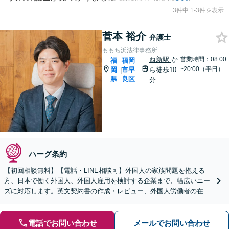
3件中 1-3件を表示
菅本 裕介
弁護士
ももち浜法律事務所
西新駅
か
営業時間：08:00
福
福岡
~20:00（平日）
岡
市早
ら徒歩10
|
県
良区
分
ハーグ条約
【初回相談無料】【電話・LINE相談可】外国人の家族問題を抱える
方、日本で働く外国人、外国人雇用を検討する企業まで、幅広いニー
ズに対応します。英文契約書の作成・レビュー、外国人労働者の在留
資格申請まで、企業の国際業務をサポート【英語対応可】
電話でお問い合わせ
メールでお問い合わせ