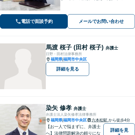
が、依頼者さまの人生のターニングポ
イントになるよう、誠心誠意サポート
してまいります【夜間・休日相談可】
電話で面談予約
メールでお問い合わせ
【完全個室相談】【赤坂駅6分】
馬渡 桜子 (田村 桜子)
弁護士
日野・田村法律事務所
福岡県
福岡市中央区
|
詳細を見る
染矢 修孝
弁護士
弁護士法人染矢修孝法律事務所
福岡県
福岡市中央区
六本松駅
から徒歩4分
|
【お一人で悩まずに、弁護士
詳細を見
へ】法律問題解決の頼りにな