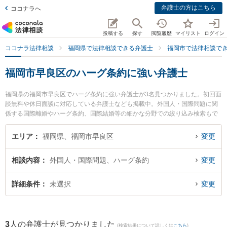
弁護士の方はこちら
ココナラへ
投稿する
探す
閲覧履歴
マイリスト
ログイン
ココナラ法律相談
福岡県で法律相談できる弁護士
福岡市で法律相談で
福岡市早良区のハーグ条約に強い弁護士
福岡県の福岡市早良区でハーグ条約に強い弁護士が3名見つかりました。初回面
談無料や休日面談に対応している弁護士なども掲載中。外国人・国際問題に関
係する国際離婚やハーグ条約、国際結婚等の細かな分野での絞り込み検索もで
き便利です。特にももち浜法律事務所の菅本 裕介弁護士や日の出総合法律事務
所の下村 訓弘弁護士、弁護士法人コイノニア（コイノニア法律事務所）の浜上
エリア
福岡県、福岡市早良区
変更
慎也弁護士のプロフィール情報や弁護士費用、強みなどが注目されています。
『福岡市早良区で土日や夜間に発生したハーグ条約のトラブルを今すぐに弁護
相談内容
外国人・国際問題、ハーグ条約
変更
士に相談したい』『ハーグ条約のトラブル解決の実績豊富な近くの弁護士を検
索したい』『初回相談無料でハーグ条約を法律相談できる福岡市早良区内の弁
護士に相談予約したい』などでお困りの相談者さんにおすすめです。
詳細条件
未選択
変更
3
人の弁護士が見つかりました
(検索結果について詳しくは
こちら
)