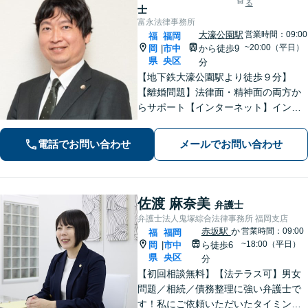
る
士
富永法律事務所
大濠公園駅
営業時間：09:00
福
福岡
~20:00（平日）
岡
市中
から徒歩9
|
県
央区
分
【地下鉄大濠公園駅より徒歩９分】
【離婚問題】法律面・精神面の両方か
らサポート【インターネット】インス
タグラムの脅迫を解決した事例など解
決実績多数【休日面談可】【子連れ相
電話でお問い合わせ
メールでお問い合わせ
談可】【初回面談無料】
佐渡 麻奈美
弁護士
弁護士法人鬼塚綜合法律事務所 福岡支店
赤坂駅
か
営業時間：09:00
福
福岡
~18:00（平日）
岡
市中
ら徒歩6
|
県
央区
分
【初回相談無料】【法テラス可】男女
問題／相続／債務整理に強い弁護士で
す！私にご依頼いただいたタイミング