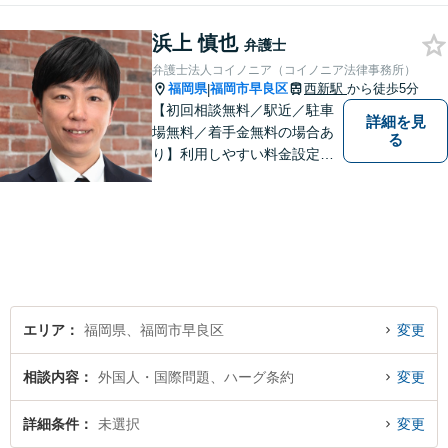
浜上 慎也
弁護士
弁護士法人コイノニア（コイノニア法律事務所）
福岡県
福岡市早良区
西新駅
から徒歩5分
|
【初回相談無料／駅近／駐車
詳細を見
場無料／着手金無料の場合あ
る
り】利用しやすい料金設定に
努め、裁判所や大手法律事務
所での豊富な経験も活かし、
ご相談者様にとってベストな
解決へ導きます。話しやすい
雰囲気を大切に、寄り添いつ
つ冷静で強力な味方になりま
す。
エリア
福岡県、福岡市早良区
変更
相談内容
外国人・国際問題、ハーグ条約
変更
詳細条件
未選択
変更