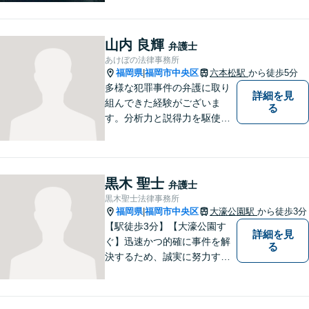
談も可ですので、相談方法
は、御相談ください ★土日祝
日／夜間も、時間帯等によっ
山内 良輝
弁護士
て対応可です ★法テラス利用
あけぼの法律事務所
は、一応可能です
福岡県
福岡市中央区
六本松駅
から徒歩5分
|
多様な犯罪事件の弁護に取り
詳細を見
組んできた経験がございま
る
す。分析力と説得力を駆使
し、最善の弁護方針をご提案
します。お困りの方は、お気
軽にご相談ください。
黒木 聖士
弁護士
黒木聖士法律事務所
福岡県
福岡市中央区
大濠公園駅
から徒歩3分
|
【駅徒歩3分】【大濠公園す
詳細を見
ぐ】迅速かつ的確に事件を解
る
決するため、誠実に努力する
ことを心がけています。