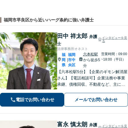
福岡市早良区から近いハーグ条約に強い弁護士
田中 祥太郎
弁護
インタビューを見
る
士
法律事務所オネスト
六本松駅
営業時間：09:00
福
福岡
~18:00（平日）
岡
市中
から徒歩5
|
県
央区
分
【六本松駅5分】【企業のギモン解消屋
さん】【電話相談可】企業法務や事業
承継、債権回収、不動産など、主に企
業側の案件に注力しています。経営者
のみなさまが安心して本業に専念でき
電話でお問い合わせ
メールでお問い合わせ
るよう、法律に関するちょっとした疑
問や悩みも迅速に解消。ぜひご相談く
ださい。
富永 慎太朗
弁護
インタビューを見