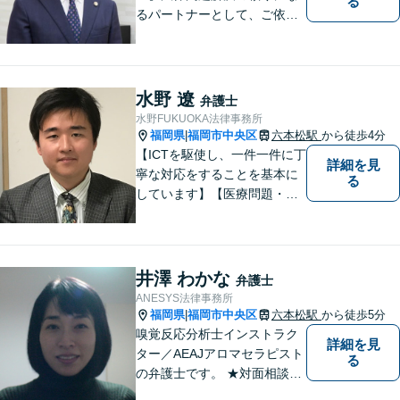
る
るパートナーとして、ご依頼
者の納得の行く解決を目指し
ます。「遺産分割や遺留分侵
害額請求などの相続問題」は
じめ、「離婚事件」、「損害
水野 遼
弁護士
賠償請求事件」、「刑事事
水野FUKUOKA法律事務所
件」まで多数の事件の取り扱
福岡県
福岡市中央区
六本松駅
から徒歩4分
|
い【分割払い可】
【ICTを駆使し、一件一件に丁
詳細を見
寧な対応をすることを基本に
る
しています】【医療問題・交
通事故等医療分野の知識が必
要な事件に対応】【刑事・少
年事件にスピーディーに対
応】【遠隔地からのご依頼・
井澤 わかな
弁護士
ご相談歓迎】あなたのために
ANESYS法律事務所
全力で事件と向き合います！
福岡県
福岡市中央区
六本松駅
から徒歩5分
|
嗅覚反応分析士インストラク
詳細を見
ター／AEAJアロマセラピスト
る
の弁護士です。 ★対面相談が
基本、出張／メール／電話相