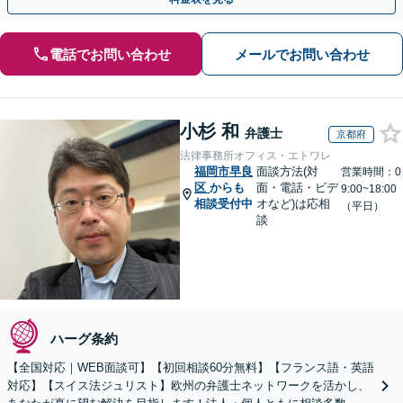
電話でお問い合わせ
メールでお問い合わせ
小杉 和
弁護士
京都府
法律事務所オフィス・エトワレ
福岡市早良
面談方法(対
営業時間：0
区
からも
面・電話・ビデ
9:00~18:00
相談受付中
オなど)は応相
（平日）
談
ハーグ条約
【全国対応｜WEB面談可】【初回相談60分無料】【フランス語・英語
対応】【スイス法ジュリスト】欧州の弁護士ネットワークを活かし、