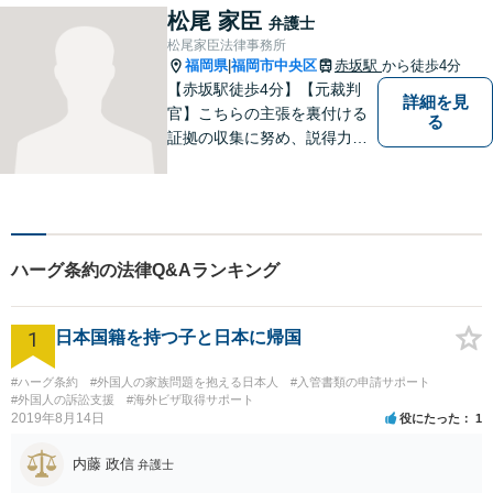
松尾 家臣
弁護士
松尾家臣法律事務所
福岡県
福岡市中央区
赤坂駅
から徒歩4分
|
【赤坂駅徒歩4分】【元裁判
詳細を見
官】こちらの主張を裏付ける
る
証拠の収集に努め、説得力の
ある主張を展開していきま
す。刑事事件／離婚問題／相
続問題／交通事故／不動産問
題など、幅広く対応します。
【休日対応可能】法律トラブ
ハーグ条約の法律Q&Aランキング
ルでお悩みの方は、お気軽に
ご相談ください。
1
日本国籍を持つ子と日本に帰国
#ハーグ条約
#外国人の家族問題を抱える日本人
#入管書類の申請サポート
#外国人の訴訟支援
#海外ビザ取得サポート
2019年8月14日
役にたった
1
内藤 政信
弁護士