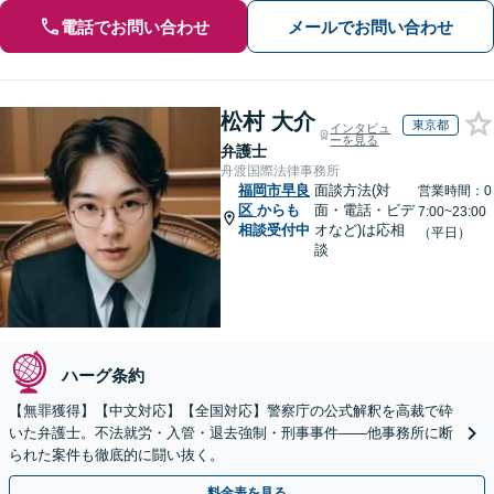
電話でお問い合わせ
メールでお問い合わせ
松村 大介
東京都
インタビュ
ーを見る
弁護士
舟渡国際法律事務所
福岡市早良
面談方法(対
営業時間：0
区
からも
面・電話・ビデ
7:00~23:00
相談受付中
オなど)は応相
（平日）
談
ハーグ条約
【無罪獲得】【中文対応】【全国対応】警察庁の公式解釈を高裁で砕
いた弁護士。不法就労・入管・退去強制・刑事事件——他事務所に断
られた案件も徹底的に闘い抜く。
料金表を見る