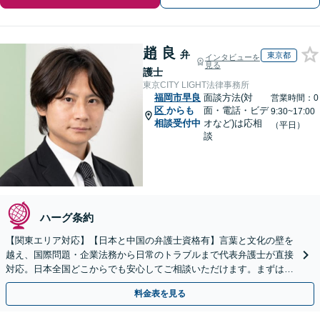
趙 良
弁
東京都
インタビューを
見る
護士
東京CITY LIGHT法律事務所
福岡市早良
面談方法(対
営業時間：0
区
からも
面・電話・ビデ
9:30~17:00
相談受付中
オなど)は応相
（平日）
談
ハーグ条約
【関東エリア対応】【日本と中国の弁護士資格有】言葉と文化の壁を
越え、国際問題・企業法務から日常のトラブルまで代表弁護士が直接
対応。日本全国どこからでも安心してご相談いただけます。まずは一
歩を踏み出してみませんか。【初回相談無料】
料金表を見る