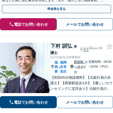
あなたが真に望む解決を目指します！法人・個人ともに相談多数。細
やかな連絡と粘り強い交渉を徹底【休日・夜間相談可】
料金表を見る
電話でお問い合わせ
メールでお問い合わせ
下村 訓弘
弁
インタビューを
見る
護士
日の出総合法律事務所
西新駅
か
営業時間：09:00
福
福岡
~19:00（平日）
岡
市早
ら徒歩2
|
県
良区
分
【初回45分相談無料】【元銀行員の弁
護士】【西新駅徒歩1分】【優しいカウ
ンセリングに定評あり】元銀行員のノ
ウハウも活かして相続／借金・債務整
理／労働雇用／企業法務／債権回収か
電話でお問い合わせ
メールでお問い合わせ
ら離婚問題までサポートします。経営
者保証ガイドライン利用実績あり。