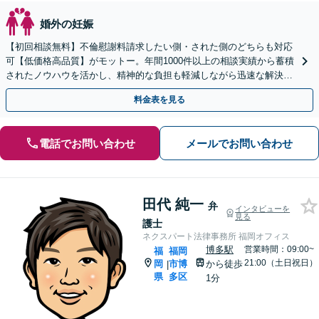
婚外の妊娠
【初回相談無料】不倫慰謝料請求したい側・された側のどちらも対応
可【低価格高品質】がモットー。年間1000件以上の相談実績から蓄積
されたノウハウを活かし、精神的な負担も軽減しながら迅速な解決を
目指します。【休日・夜間相談あり】【ビデオ面談可】
料金表を見る
電話でお問い合わせ
メールでお問い合わせ
田代 純一
弁
インタビューを
見る
護士
ネクスパート法律事務所 福岡オフィス
博多駅
営業時間：09:00~
福
福岡
21:00（土日祝日）
岡
市博
から徒歩
|
県
多区
1分