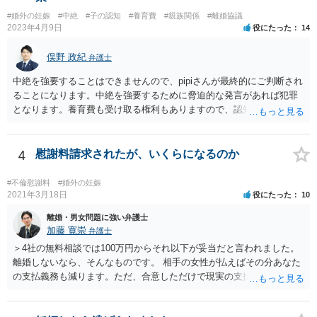
#婚外の妊娠
#中絶
#子の認知
#養育費
#親族関係
#離婚協議
2023年4月9日
役にたった
14
俣野 政紀
弁護士
中絶を強要することはできませんので、pipiさんが最終的にご判断され
ることになります。中絶を強要するために脅迫的な発言があれば犯罪
となります。養育費も受け取る権利もありますので、認知等につきお
相手がきちんと対応しないのであれば弁護士にご相談されることをお
勧めします。
4
慰謝料請求されたが、いくらになるのか
#不倫慰謝料
#婚外の妊娠
2021年3月18日
役にたった
10
離婚・男女問題に強い弁護士
加藤 寛崇
弁護士
＞4社の無料相談では100万円からそれ以下が妥当だと言われました。
離婚しないなら、そんなものです。 相手の女性が払えばその分あなた
の支払義務も減ります。ただ、合意しただけで現実の支払がないなら
減りません。