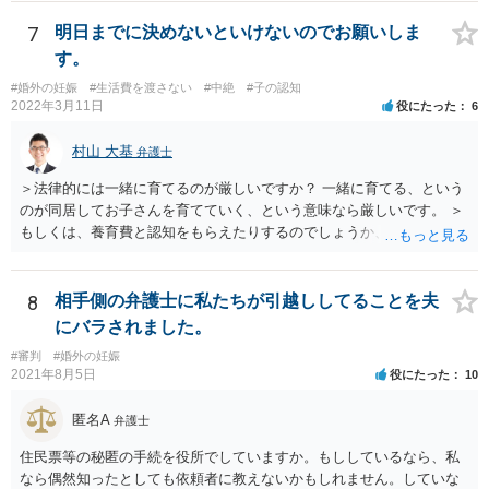
準となります。解決金の基準は、半年から１年程度の賃金相当額くら
いだと思います。 この件は、弁護士に具体的な内容について、ご相談
7
明日までに決めないといけないのでお願いしま
された方がよい事案だと考えます。
す。
#婚外の妊娠
#生活費を渡さない
#中絶
#子の認知
2022年3月11日
役にたった
6
村山 大基
弁護士
＞法律的には一緒に育てるのが厳しいですか？ 一緒に育てる、という
のが同居してお子さんを育てていく、という意味なら厳しいです。 ＞
もしくは、養育費と認知をもらえたりするのでしょうか、 相手が認知
を拒む場合、調停や裁判などの手続きで認知を求める必要がありま
す。 また、認知されたことを前提に、父親として子を養う義務があり
ますので、 養育費を請求できます。 ただ、極端な話相手に収入がなか
8
相手側の弁護士に私たちが引越ししてることを夫
ったり、行方不明だったりすると、実際上の回収が難しい可能性はあ
にバラされました。
ります。
#審判
#婚外の妊娠
2021年8月5日
役にたった
10
匿名A
弁護士
住民票等の秘匿の手続を役所でしていますか。もししているなら、私
なら偶然知ったとしても依頼者に教えないかもしれません。していな