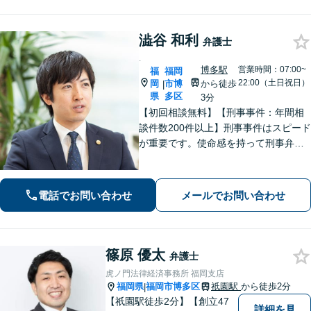
澁谷 和利
弁護士
.
博多駅
営業時間：07:00~
福
福岡
22:00（土日祝日）
岡
市博
から徒歩
|
県
多区
3分
【初回相談無料】【刑事事件：年間相
談件数200件以上】刑事事件はスピード
が重要です。使命感を持って刑事弁護
に注力し、依頼者の状況に寄り添いな
がら最善の解決を目指します。【英語
対応可能：通訳を介さず英語で直接サ
電話でお問い合わせ
メールでお問い合わせ
ポート】
篠原 優太
弁護士
虎ノ門法律経済事務所 福岡支店
福岡県
福岡市博多区
祇園駅
から徒歩2分
|
【祇園駅徒歩2分】【創立47
詳細を見