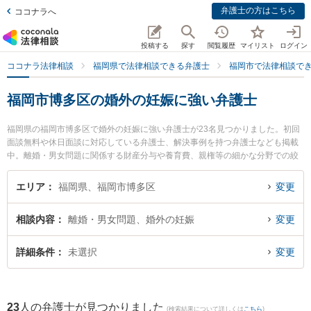
弁護士の方はこちら
ココナラへ
投稿する
探す
閲覧履歴
マイリスト
ログイン
ココナラ法律相談
福岡県で法律相談できる弁護士
福岡市で法律相談で
福岡市博多区の婚外の妊娠に強い弁護士
福岡県の福岡市博多区で婚外の妊娠に強い弁護士が23名見つかりました。初回
面談無料や休日面談に対応している弁護士、解決事例を持つ弁護士なども掲載
中。離婚・男女問題に関係する財産分与や養育費、親権等の細かな分野での絞
り込み検索もでき便利です。特に弁護士法人RITA総合法律事務所 福岡事務所の
村上 可奈弁護士や浜田法律事務所の浜田 宏弁護士、かしわ総合法律事務所の柏
エリア
福岡県、福岡市博多区
変更
真人弁護士のプロフィール情報や弁護士費用、強みなどが注目されています。
『福岡市博多区で土日や夜間に発生した婚外の妊娠のトラブルを今すぐに弁護
相談内容
離婚・男女問題、婚外の妊娠
変更
士に相談したい』『婚外の妊娠のトラブル解決の実績豊富な近くの弁護士を検
索したい』『初回相談無料で婚外の妊娠を法律相談できる福岡市博多区内の弁
護士に相談予約したい』などでお困りの相談者さんにおすすめです。
詳細条件
未選択
変更
23
人の弁護士が見つかりました
(検索結果について詳しくは
こちら
)