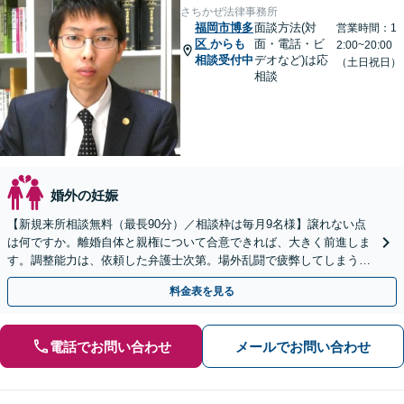
さちかぜ法律事務所
福岡市博多
面談方法(対
営業時間：1
区
からも
面・電話・ビ
2:00~20:00
相談受付中
デオなど)は応
（土日祝日）
相談
婚外の妊娠
【新規来所相談無料（最長90分）／相談枠は毎月9名様】譲れない点
は何ですか。離婚自体と親権について合意できれば、大きく前進しま
す。調整能力は、依頼した弁護士次第。場外乱闘で疲弊してしまう前
に、私に任せてみませんか。
料金表を見る
電話でお問い合わせ
メールでお問い合わせ