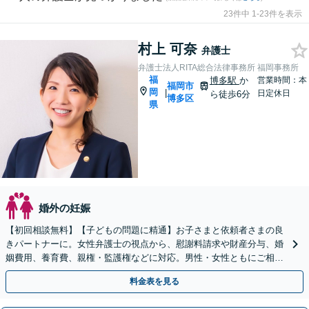
23件中 1-23件を表示
村上 可奈
弁護士
弁護士法人RITA総合法律事務所 福岡事務所
福
博多駅
か
営業時間：本
福岡市
岡
|
日定休日
ら徒歩6分
博多区
県
婚外の妊娠
【初回相談無料】【子どもの問題に精通】お子さまと依頼者さまの良
きパートナーに。女性弁護士の視点から、慰謝料請求や財産分与、婚
姻費用、養育費、親権・監護権などに対応。男性・女性ともにご相談
を！【子連れ相談可】【博多駅6分】
料金表を見る