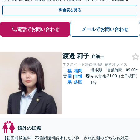
も対応しています。
料金表を見る
電話でお問い合わせ
メールでお問い合わせ
渡邉 莉子
弁護士
ネクスパート法律事務所 福岡オフィス
博多駅
営業時間：09:00~
福
福岡
21:00（土日祝日）
岡
市博
から徒歩
|
県
多区
1分
婚外の妊娠
【初回相談無料】不倫慰謝料請求したい側・された側のどちらも対応