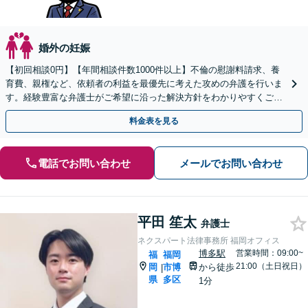
婚外の妊娠
【初回相談0円】【年間相談件数1000件以上】不倫の慰謝料請求、養
育費、親権など、依頼者の利益を最優先に考えた攻めの弁護を行いま
す。経験豊富な弁護士がご希望に沿った解決方針をわかりやすくご提
案します。お気軽にお問合せ下さい。
料金表を見る
電話でお問い合わせ
メールでお問い合わせ
平田 笙太
弁護士
ネクスパート法律事務所 福岡オフィス
博多駅
営業時間：09:00~
福
福岡
21:00（土日祝日）
岡
市博
から徒歩
|
県
多区
1分