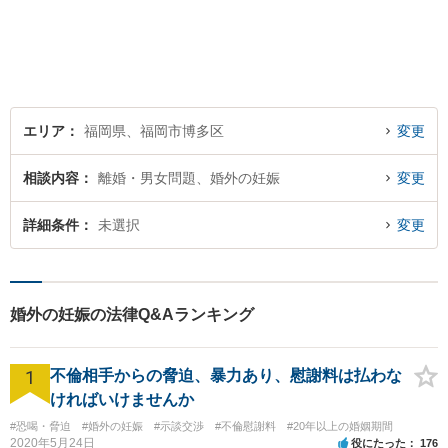
エリア
福岡県、福岡市博多区
変更
相談内容
離婚・男女問題、婚外の妊娠
変更
詳細条件
未選択
変更
婚外の妊娠の法律Q&Aランキング
1
不倫相手からの脅迫、暴力あり、慰謝料は払わな
ければいけませんか
#恐喝・脅迫
#婚外の妊娠
#示談交渉
#不倫慰謝料
#20年以上の婚姻期間
2020年5月24日
役にたった
176