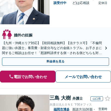
談受付中
ど)は応相談
定休日
婚外の妊娠
【九州・沖縄エリア対応】【初回相談無料】【法テラス可】「不倫問
題に強い弁護士」養育費・財産分与などの金銭トラブル、お子さまに
関するご相談はお任せ！「慰謝料請求する側・される側どちらも対応
可」【子連れ相談可】【休日・夜間相談可】【駐車場あり】
料金表を見る
電話でお問い合わせ
メールでお問い合わせ
三島 大樹
弁護士
山口県
弁護士法人ＯＮＥ 下関オフィス
営業時
福岡市博多
面談方法(対面・