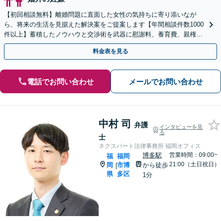
【初回相談無料】離婚問題に直面した女性の気持ちに寄り添いなが
ら、将来の生活を見据えた解決案をご提案します【年間相談件数1000
件以上】蓄積したノウハウと交渉術を武器に慰謝料、養育費、親権な
どの獲得を目指します【夜間・休日面談可】
料金表を見る
電話でお問い合わせ
メールでお問い合わせ
中村 司
弁護
インタビューを見
る
士
ネクスパート法律事務所 福岡オフィス
博多駅
営業時間：09:00~
福
福岡
21:00（土日祝日）
岡
市博
から徒歩
|
県
多区
1分