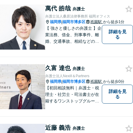
話をお伺いし、状況に応じた
萬代 皓哉
現実的な解決策をご提案いた
弁護士
しますので、まずはお気軽に
弁護士法人桑原法律事務所 福岡オフィス
ご相談ください。
福岡県
福岡市博多区
祇園駅
から徒歩1分
|
【 強さと優しさの弁護士 】企
詳細を見
業法務、借金、刑事事件、離
る
婚、交通事故、相続などのご
相談を承っております。まず
はお気軽にご相談ください。
チーム体制による迅速で最適
久富 達也
なリーガルサービスを提供い
弁護士
たします。
弁護士法人Nexill＆Partners
福岡県
福岡市博多区
祇園駅
から徒歩0分
|
【初回相談無料｜弁護士・税
詳細を見
理士・社労士・司法書士が在
る
籍するワンストップグルー
プ】Nexill＆Partnersは複数士
業が在籍するワンストップグ
ループです。相続や企業法務
近藤 義浩
等複数士業の知識が必要な案
弁護士