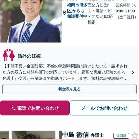
福岡市博多
面談方法(対
営業時間：0
区
からも
面・電話・ビ
9:00~21:00
相談受付中
デオなど)は応
（土日祝日）
相談
婚外の妊娠
【来所不要／全国対応】不倫の慰謝料問題は請求したい方・請求され
た方の双方に相談料0円で対応しています。豊富な実績と経験のある
弁護士が交渉から解決まで徹底サポートします。無料の証拠診断や着
手金の返還保証もありますので安心してご相談ください。
料金表を見る
電話でお問い合わせ
メールでお問い合わせ
中島 徹信
弁護士
福岡県