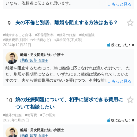
いなら、依頼者に伝えると思います。
9
夫の不倫と別居、離婚を阻止する方法はある？
#離婚すること自体
#不倫慰謝料
#婚外の妊娠
#離婚協議
#婚姻費用(別居中の生活費など)
#異性関係(不貞等)
2024年12月22日
役にたった
8
離婚・男女問題に強い弁護士
理崎 智英
弁護士
離婚を阻止するためには、単に離婚に応じなければ良いだけです。 た
だ、別居が長期間になると、いずれにせよ離婚は認められてしまいま
すので、夫から婚姻費用の支払いを受けつつ、有利な離婚条件での離
婚を目指すというのが現実的な方策かと考えます。
10
娘の妊娠問題について、相手に請求できる費用に
ついて相談したい
#婚外の妊娠
#養育費
#子の認知
2023年5月29日
役にたった
8
離婚・男女問題に強い弁護士
理崎 智英
弁護士