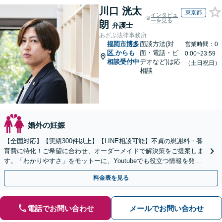
川口 洸太
東京都
インタビュ
ーを見る
朗
弁護士
あざぶ法律事務所
福岡市博多
面談方法(対
営業時間：0
区
からも
面・電話・ビ
0:00~23:59
相談受付中
デオなど)は応
（土日祝日）
相談
婚外の妊娠
【全国対応】【実績300件以上】【LINE相談可能】不貞の慰謝料・養
育費に特化！ご希望に合わせ、オーダーメイドで解決策をご提案しま
す。「わかりやすさ」をモットーに、Youtubeでも役立つ情報を発信
中【初回相談無料】【土日対応可】
料金表を見る
電話でお問い合わせ
メールでお問い合わせ