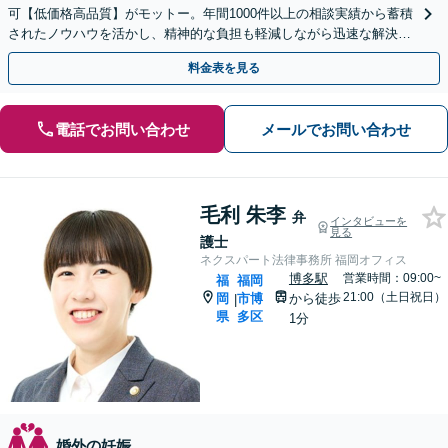
可【低価格高品質】がモットー。年間1000件以上の相談実績から蓄積
されたノウハウを活かし、精神的な負担も軽減しながら迅速な解決を
目指します。【休日・夜間相談あり】【ビデオ面談可】
料金表を見る
電話でお問い合わせ
メールでお問い合わせ
毛利 朱李
弁
インタビューを
見る
護士
ネクスパート法律事務所 福岡オフィス
博多駅
営業時間：09:00~
福
福岡
21:00（土日祝日）
岡
市博
から徒歩
|
県
多区
1分
婚外の妊娠