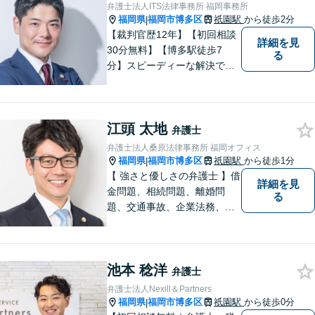
件を一括して対応。九州トッ
弁護士法人ITS法律事務所 福岡事務所
プクラスの豊富な実績。
福岡県
福岡市博多区
祇園駅
から徒歩2分
|
【裁判官歴12年】【初回相談
詳細を見
30分無料】【博多駅徒歩7
る
分】スピーディーな解決で
「困った…」を「よかっ
た！」に。裁判官経験を武器
に、お困りごとを解決して、
江頭 太地
「明日に向かって進む力」を
弁護士
サポートします。
弁護士法人桑原法律事務所 福岡オフィス
福岡県
福岡市博多区
祇園駅
から徒歩1分
|
【 強さと優しさの弁護士 】借
詳細を見
金問題、相続問題、離婚問
る
題、交通事故、企業法務、刑
事事件などのご相談を承って
おります。まずはお気軽にご
相談ください。チーム体制に
池本 稔洋
よる迅速で最適なリーガルサ
弁護士
ービスを提供いたします。
弁護士法人Nexill＆Partners
福岡県
福岡市博多区
祇園駅
から徒歩0分
|