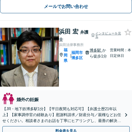
メールでお問い合わせ
浜田 宏
弁護
インタビューを見
る
士
浜田法律事務所
福
博多駅
か
営業時間：本
福岡市
岡
|
日定休日
ら徒歩1分
博多区
県
婚外の妊娠
【JR・地下鉄博多駅1分】【平日夜間も対応可】【弁護士歴21年以
上】【家事調停官の経験あり】慰謝料請求／財産分与／親権などお任
せください。相談者さまのお話を丁寧にヒアリングし、最善の解決策
をご提案いたします
料金表を見る