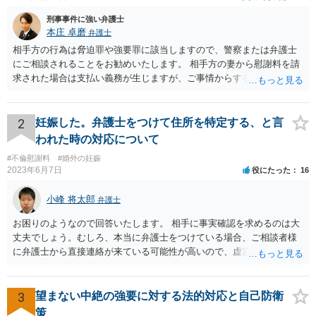
刑事事件に強い弁護士
本庄 卓磨
弁護士
相手方の行為は脅迫罪や強要罪に該当しますので、警察または弁護士
にご相談されることをお勧めいたします。 相手方の妻から慰謝料を請
求された場合は支払い義務が生じますが、ご事情からすると減額交渉
をする余地は十分にありそうです。
2
妊娠した。弁護士をつけて住所を特定する、と言
われた時の対応について
#不倫慰謝料
#婚外の妊娠
2023年6月7日
役にたった
16
小峰 将太郎
弁護士
お困りのようなので回答いたします。 相手に事実確認を求めるのは大
丈夫でしょう。むしろ、本当に弁護士をつけている場合、ご相談者様
に弁護士から直接連絡が来ている可能性が高いので、虚言の可能性も
確かにあります。 弁護士は身分や素性を非公開する意味はないので、
相手にそのことを聞くことに問題はありません。 逆に本当に弁護士を
つけているような場合はこちらも、弁護士に相談した方がよいかと考
3
望まない中絶の強要に対する法的対応と自己防衛
えます。 ご参考になれば幸いです。
策