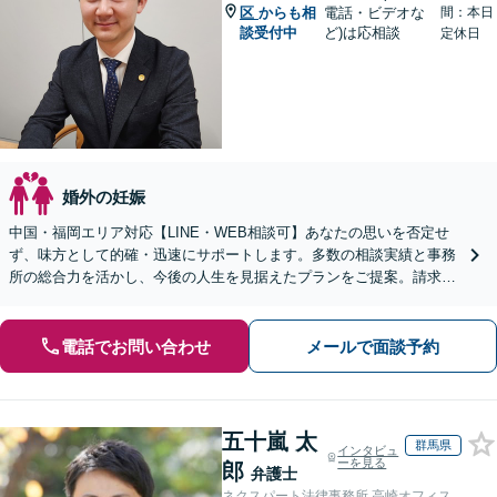
区
からも相
電話・ビデオな
間：本日
談受付中
ど)は応相談
定休日
婚外の妊娠
中国・福岡エリア対応【LINE・WEB相談可】あなたの思いを否定せ
ず、味方として的確・迅速にサポートします。多数の相談実績と事務
所の総合力を活かし、今後の人生を見据えたプランをご提案。請求す
る側・された側双方に対応【完全個室／子連れ相談可】
電話でお問い合わせ
メールで面談予約
五十嵐 太
群馬県
インタビュ
ーを見る
郎
弁護士
ネクスパート法律事務所 高崎オフィス