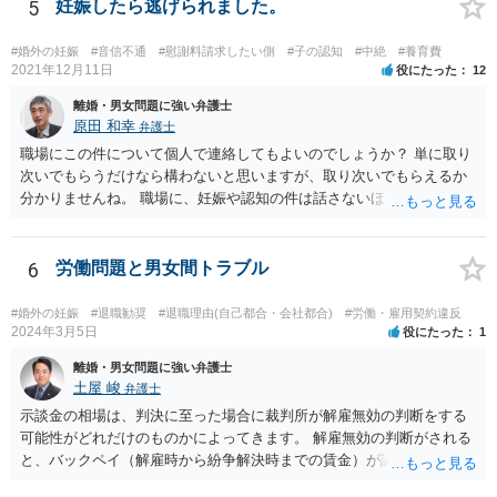
5
妊娠したら逃げられました。
#婚外の妊娠
#音信不通
#慰謝料請求したい側
#子の認知
#中絶
#養育費
2021年12月11日
役にたった
12
離婚・男女問題に強い弁護士
原田 和幸
弁護士
職場にこの件について個人で連絡してもよいのでしょうか？ 単に取り
次いでもらうだけなら構わないと思いますが、取り次いでもらえるか
分かりませんね。 職場に、妊娠や認知の件は話さないほうがよいと思
います。 それとも弁護士を通すべきなのでしょうか？ 相談者で対応が
難しいと思われれば、弁護士に入ってもらうことも検討されてくださ
い。 一度、お近くの弁護士に相談されてみてもよいと思います。
6
労働問題と男女間トラブル
#婚外の妊娠
#退職勧奨
#退職理由(自己都合・会社都合)
#労働・雇用契約違反
2024年3月5日
役にたった
1
離婚・男女問題に強い弁護士
土屋 峻
弁護士
示談金の相場は、判決に至った場合に裁判所が解雇無効の判断をする
可能性がどれだけのものかによってきます。 解雇無効の判断がされる
と、バックペイ（解雇時から紛争解決時までの賃金）が認められるの
で、解雇無効の判断をする可能性が高ければバックペイ＋解決金が基