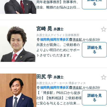
周年老舗事務所】刑事事件、
る
借金、離婚のお悩みはお任せ
ください。全国に支店のある
歴史と信頼の事務所です。圧
倒的なノウハウと、真摯な情
宮崎 晃
熱を持って、難しい案件も諦
弁護士
めずに解決を目指します。
弁護士法人デイライト法律事務所
【他士業連携】
福岡県
福岡市博多区
博多駅
から徒歩1分
|
弁護士が親身に、ご依頼者の
詳細を見
よりよい明日のためにサポー
る
トさせていただきます。
田尻 学
弁護士
弁護士法人ユア・エース 博多オフィス
福岡県
福岡市博多区
博多駅
から徒歩2分
|
【「博多駅」P6出口から徒歩
詳細を見
2分】【無料相談】ご依頼者様
る
に安心を与えることが出来る