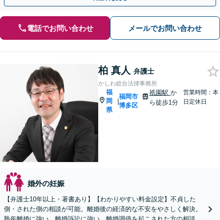
電話でお問い合わせ
メールでお問い合わせ
柏 真人
弁護士
かしわ総合法律事務所
福
祇園駅
か
営業時間：本
福岡市
岡
|
日定休日
ら徒歩1分
博多区
県
婚外の妊娠
【弁護士10年以上・著書あり】【わかりやすい料金設定】不貞した
側・された側の相談が可能。離婚後の経済的な不安をやさしく解決。
熟年離婚に強い。離婚訴訟に強い。離婚調停を起こされた方の相談に