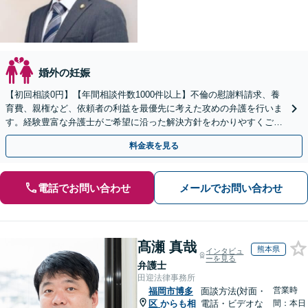
婚外の妊娠
【初回相談0円】【年間相談件数1000件以上】不倫の慰謝料請求、養
育費、親権など、依頼者の利益を最優先に考えた攻めの弁護を行いま
す。経験豊富な弁護士がご希望に沿った解決方針をわかりやすくご提
案します。お気軽にお問合せ下さい。
料金表を見る
電話でお問い合わせ
メールでお問い合わせ
髙瀬 真哉
熊本県
インタビュ
ーを見る
弁護士
田迎法律事務所
営業時
福岡市博多
面談方法(対面・
区
からも相
電話・ビデオな
間：本日