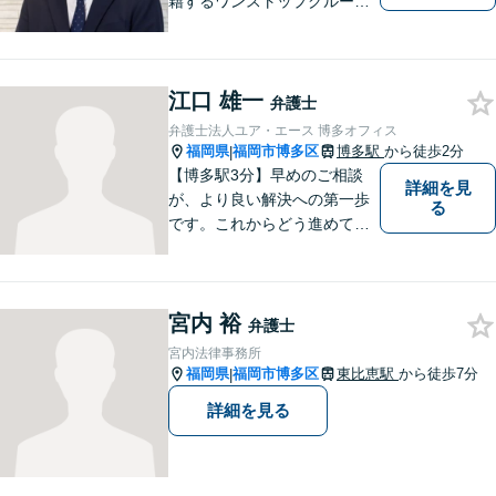
籍するワンストップグルー
プ】Nexill＆Partnersは複数士
業が在籍するワンストップグ
ループです。相続や企業法務
江口 雄一
等複数士業の知識が必要な案
弁護士
件を一括して対応。九州トッ
弁護士法人ユア・エース 博多オフィス
プクラスの豊富な実績。
福岡県
福岡市博多区
博多駅
から徒歩2分
|
【博多駅3分】早めのご相談
詳細を見
が、より良い解決への第一歩
る
です。これからどう進めてい
くのが一番よいか、最適な道
筋を一緒に考えていきます。
どんな些細なことでも構いま
宮内 裕
せんので、遠慮なくご相談く
弁護士
ださい。【分割払い利用可】
宮内法律事務所
【電話・メール面談可】
福岡県
福岡市博多区
東比恵駅
から徒歩7分
|
詳細を見る