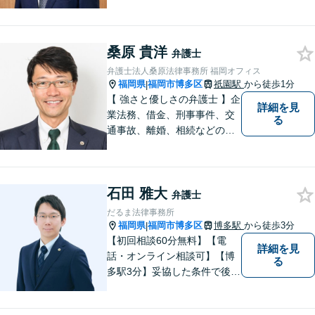
弁護士を目指してきました。
お悩みを抱えていらっしゃる
方に安心して日々を過ごして
桑原 貴洋
いただくために、これからも
弁護士
研鑽を積んでいきたいと考え
弁護士法人桑原法律事務所 福岡オフィス
ております。
福岡県
福岡市博多区
祇園駅
から徒歩1分
|
【 強さと優しさの弁護士 】企
詳細を見
業法務、借金、刑事事件、交
る
通事故、離婚、相続などのご
相談を承っております。まず
はお気軽にご相談ください。
チーム体制による迅速で最適
石田 雅大
なリーガルサービスを提供い
弁護士
たします。
だるま法律事務所
福岡県
福岡市博多区
博多駅
から徒歩3分
|
【初回相談60分無料】【電
詳細を見
話・オンライン相談可】【博
る
多駅3分】妥協した条件で後悔
しないためには、早い段階で
の整理が重要です。 丁寧にお