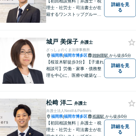
【初回相談無料｜弁護士・税
詳細を見
理士・社労士・司法書士が在
る
籍するワンストップグルー
プ】Nexill＆Partnersは複数士
業が在籍するワンストップグ
ループです。相続や企業法務
城戸 美保子
等複数士業の知識が必要な案
弁護士
件を一括して対応。九州トッ
ざっしょのくま法律事務所
プクラスの豊富な実績。
福岡県
福岡市博多区
雑餉隈駅
から徒歩5分
|
【桜並木駅徒歩3分】【子連れ
詳細を見
相談可】労働・家事・債務整
る
理を中心に、医療や建築など
より専門的な訴訟にも携わ
り、幅広い経験を積んできま
した。まずはご相談だけで
松﨑 洋二
も、早めにお越しいただい
弁護士
て、一緒に解決を目指しまし
弁護士法人Nexill＆Partners
ょう。
福岡県
福岡市博多区
祇園駅
から徒歩0分
|
【初回相談無料｜弁護士・税
詳細を見
理士・社労士・司法書士が在
る