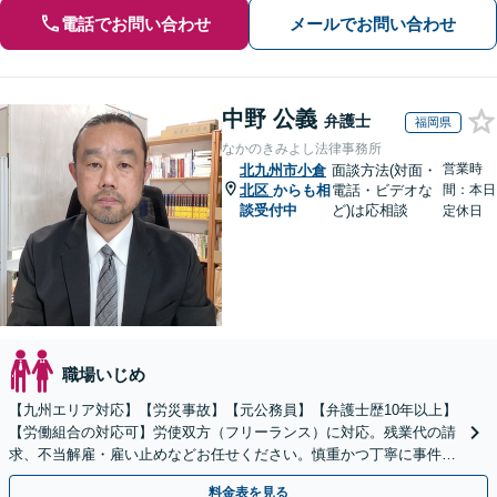
電話でお問い合わせ
メールでお問い合わせ
中野 公義
弁護士
福岡県
なかのきみよし法律事務所
営業時
北九州市小倉
面談方法(対面・
北区
からも相
電話・ビデオな
間：本日
談受付中
ど)は応相談
定休日
職場いじめ
【九州エリア対応】【労災事故】【元公務員】【弁護士歴10年以上】
【労働組合の対応可】労使双方（フリーランス）に対応。残業代の請
求、不当解雇・雇い止めなどお任せください。慎重かつ丁寧に事件解
決へと進めます。
料金表を見る