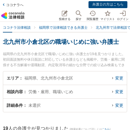
弁護士の方はこちら
ココナラへ
投稿する
探す
閲覧履歴
マイリスト
ログイン
ココナラ法律相談
福岡県で法律相談できる弁護士
北九州市で法律相談
北九州市小倉北区の職場いじめに強い弁護士
福岡県の北九州市小倉北区で職場いじめに強い弁護士が19名見つかりました。
初回面談無料や休日面談に対応している弁護士なども掲載中。労働・雇用に関
係する不当解雇や退職勧奨、内定取消等の細かな分野での絞り込み検索もでき
便利です。特に清風法律事務所の祖父江 弘美弁護士や野上裕貴法律事務所の岩
岡 優子弁護士、平井・柏﨑法律事務所の吉田 麻衣弁護士のプロフィール情報や
エリア
福岡県、北九州市小倉北区
変更
弁護士費用、強みなどが注目されています。『北九州市小倉北区で土日や夜間
に発生した職場いじめのトラブルを今すぐに弁護士に相談したい』『職場いじ
相談内容
労働・雇用、職場いじめ
変更
めのトラブル解決の実績豊富な近くの弁護士を検索したい』『初回相談無料で
職場いじめを法律相談できる北九州市小倉北区内の弁護士に相談予約したい』
などでお困りの相談者さんにおすすめです。
詳細条件
未選択
変更
19
人の弁護士が見つかりました
(検索結果について詳しくは
こちら
)