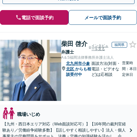
電話で面談予約
メールで面談予約
柴田 啓介
福岡県
インタビュ
ーを見る
弁護士
A＆S福岡法律事務所弁護士法人
営業時
北九州市小倉
面談方法(対面・
北区
からも相
電話・ビデオな
間：本日
談受付中
ど)は応相談
定休日
職場いじめ
【九州・西日本エリア対応（Web面談対応可）】【16年間の裁判官経
験あり／労働紛争経験多数】【話しやすく相談しやすい】法人・個人
事業主の労務問題をサポート、法務・労務の知識経験を活かし、企業