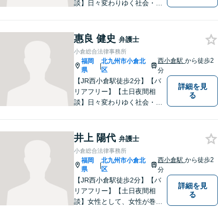
談】日々変わりゆく社会・法
的環境に適時に対応し、クラ
イアントの皆様にご満足いた
だける良質なリーガルサービ
惠良 健史
弁護士
スを提供できるよう日々研鑽
小倉総合法律事務所
に努めてまいります。お気軽
西小倉駅
から徒歩2
福岡
北九州市小倉北
|
にご相談ください。
県
区
分
【JR西小倉駅徒歩2分】【バ
詳細を見
リアフリー】【土日夜間相
る
談】日々変わりゆく社会・法
的環境に適時に対応し、クラ
イアントの皆様にご満足いた
だける良質なサービスを提供
井上 陽代
弁護士
できるよう日々研鑽に努めて
小倉総合法律事務所
まいります。お気軽にご相談
西小倉駅
から徒歩2
福岡
北九州市小倉北
|
ください。
県
区
分
【JR西小倉駅徒歩2分】【バ
詳細を見
リアフリー】【土日夜間相
る
談】女性として、女性が巻き
込まれる各種法的トラブル、