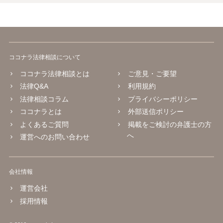
ます。 また、会社は、社員・アルバイトを問わず「労働者の安全・健
康に配慮する義務」（安全配慮義務）を負います。本件では以下の事
情から、会社の対応が「不十分」ではなく「不作為」と評価される可
能性があります。 会社は事実を認識していた ・女性だから仕方ない、
アルバイト間だから介入しづらい、という理由で放置 ・コンプライア
ンス窓口が「当事者間で解決を」として事実上不受理 ・上位上司への
ココナラ法律相談について
報告がなされた後も具体的対応なし ・職場全体に悪影響が及ぶほどの
風評被害・孤立が継続 → 会社の調査義務・防止措置義務を怠ったと判
ココナラ法律相談とは
ご意見・ご要望
断される蓋然性が高い。 これは 労働審判や民事訴訟における損害賠償
法律Q&A
利用規約
請求の重要な根拠となります。 あとは、弁護士とともに証拠を整理
法律相談コラム
プライバシーポリシー
し、労働局の「個別労働紛争あっせん」申請や労働審判を検討される
とよいかと思います。
ココナラとは
外部送信ポリシー
よくあるご質問
掲載をご検討の弁護士の方
へ
運営へのお問い合わせ
会社情報
運営会社
採用情報