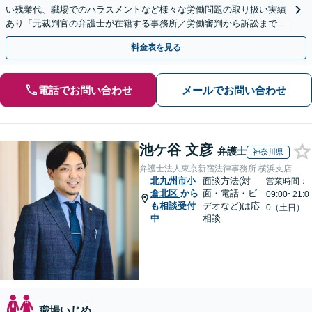
い残業代、職場でのハラスメントなど様々な労働問題の取り扱い実績
あり「元裁判官の弁護士が在籍する事務所／労働審判から訴訟まで、
裁判官経験を活かした最適な戦略を立案」
料金表を見る
電話でお問い合わせ
メールでお問い合わせ
池ケ谷 文彦
弁護士
神奈川県
弁護士法人東京新宿法律事務所 横浜支店
北九州市小
面談方法(対
営業時間：
倉北区
から
面・電話・ビ
09:00~21:0
も相談受付
デオなど)は応
0（土日）
中
相談
職場いじめ