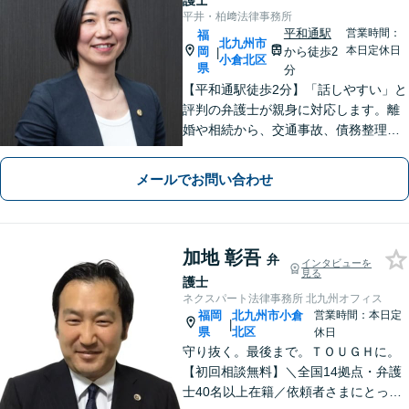
護士
平井・柏﨑法律事務所
平和通駅
営業時間：
福
北九州市
本日定休日
岡
から徒歩2
|
小倉北区
県
分
【平和通駅徒歩2分】「話しやすい」と
評判の弁護士が親身に対応します。離
婚や相続から、交通事故、債務整理、
企業法務まで幅広い解決実績あり。1児
の母としての視点も活かし、不安に寄
メールでお問い合わせ
り添った丁寧なご説明をお約束しま
す。まずはお気軽にご相談ください。
加地 彰吾
弁
インタビューを
見る
護士
ネクスパート法律事務所 北九州オフィス
福岡
北九州市小倉
営業時間：本日定
|
県
北区
休日
守り抜く。最後まで。ＴＯＵＧＨに。
【初回相談無料】＼全国14拠点・弁護
士40名以上在籍／依頼者さまにとって