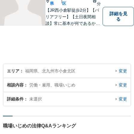
|
談ください。
県
区
分
【JR西小倉駅徒歩2分】【バ
詳細を見
リアフリー】【土日夜間相
る
談】常に基本が何であるかを
意識し、判断に悩むことがあ
れば基本に立ち返って考える
ことを忘れずに日々研鑽に努
めてまいりたいと考えており
ます。お気軽にご相談くださ
い。
エリア
福岡県、北九州市小倉北区
変更
相談内容
労働・雇用、職場いじめ
変更
詳細条件
未選択
変更
職場いじめの法律Q&Aランキング