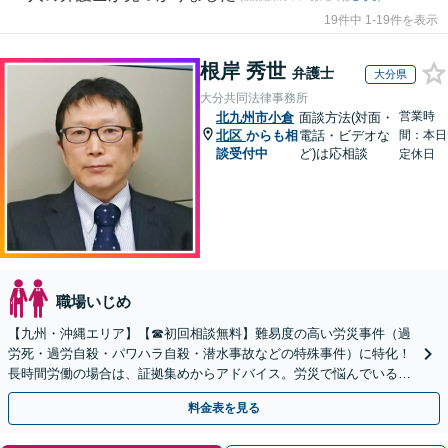
19件中 1-19件を表示
根岸 秀世
弁護士
大分県
大分共同法律事務所
営業時
北九州市小倉
面談方法(対面・
北区
からも相
電話・ビデオな
間：本日
談受付中
ど)は応相談
定休日
職場いじめ
【九州・沖縄エリア】【☎︎初回相談無料】難易度の高い労災事件（過
労死・過労自殺・パワハラ自殺・潜水事故などの特殊事件）に特化！
長時間労働の場合は、証拠集めからアドバイス。労災で悩んでいる方
は早めにご相談を！【電話相談可能】
料金表を見る