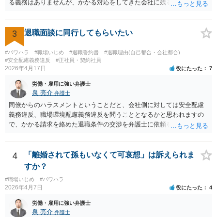
る義務はありませんが、かかる対応をしてきた会社に残るということ
なので作戦的にもお勧めしません。「自分は絶対に辞めない！」とい
は現実的にも精神的にも辛いものがあるかと思われますので、退職勧
う態度を見せて、会社から金銭解決（退職勧奨による自主退職）を持
奨に応じる代わりに金銭的な交渉をし、お金を払ってもらって会社を
ち掛けさせるのがベストです。あらゆる交渉ごとに共通するセオリー
辞めるということがよく行われるかと思われますので、そうした対応
3
退職面談に同行してもらいたい
ですが、自分から持ち掛ければこちらの立場が弱くなり、相手から持
も選択肢に入れても良いでしょう。 その場合、ご自身で会社と対応し
ち掛けさせればこちらの立場が強くなるのです。 補足 私のお勧め
ていくことは難しいと思われますので弁護士への依頼を前提とするこ
#パワハラ
#職場いじめ
#退職誓約書
#退職理由(自己都合・会社都合)
は、個人で加入できる労働組合（ユニオンとか合同労組と呼ばれる労
ととなるかと思われます。
#安全配慮義務違反
#正社員・契約社員
働組合）に加入して団体交渉することです。本当は復職時に加入して
2026年4月17日
役にたった
7
おくべきでした（そうすれば注意指導のたびに団体交渉を申し入れて
労働・雇用に強い弁護士
交渉できた）。ですが今からでも遅くありません。労働組合に入って
泉 亮介
弁護士
団体交渉し、その中で場合によっては金銭解決を目指すというのが良
同僚からのハラスメントということだと、会社側に対しては安全配慮
いと思います。
義務違反、職場環境配慮義務違反を問うこととなるかと思われますの
で、かかる請求を絡めた退職条件の交渉を弁護士に依頼をされた方が
良いかと思われます。 その場合、ご自身が会社側と話をする必要はな
くなり全て弁護士が窓口となるため精神的な負担も軽くなるでしょ
う。
4
「離婚されて孫もいなくて可哀想」は訴えられま
すか？
#職場いじめ
#パワハラ
2026年4月7日
役にたった
4
労働・雇用に強い弁護士
泉 亮介
弁護士