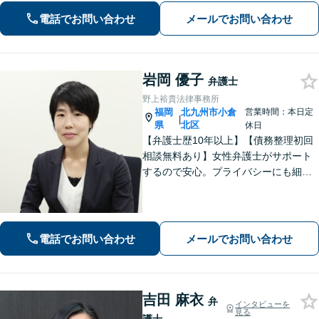
力と交渉力を強みに円満な相続へ。
電話でお問い合わせ
メールでお問い合わせ
岩岡 優子
弁護士
野上裕貴法律事務所
福岡
北九州市小倉
営業時間：本日定
|
県
北区
休日
【弁護士歴10年以上】【債務整理初回
相談無料あり】女性弁護士がサポート
するので安心。プライバシーにも細心
の注意を払っております。解決までの
細やかな対応や心的なサポートに注力
しております。お気軽にご相談くださ
い。【完全個室で相談】【駐車場あ
電話でお問い合わせ
メールでお問い合わせ
り】
吉田 麻衣
弁
インタビューを
見る