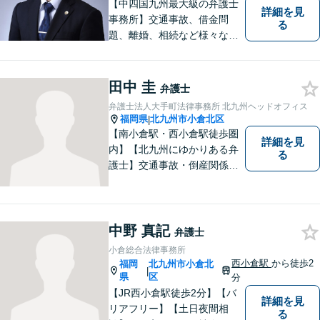
【中四国九州最大級の弁護士
詳細を見
事務所】交通事故、借金問
る
題、離婚、相続など様々な問
題について、「何度でも無
料」の相談を行っています！
まずはお気軽にご相談くださ
田中 圭
弁護士
い！
弁護士法人大手町法律事務所 北九州ヘッドオフィス
福岡県
北九州市小倉北区
|
【南小倉駅・西小倉駅徒歩圏
詳細を見
内】【北九州にゆかりある弁
る
護士】交通事故・倒産関係・
刑事事件分野などに強みを持
つ弁護士。「信頼のソリュー
ション」をモットーに問題の
本質把握から解決に至るまで
中野 真記
弁護士
懇切丁寧に対応します！【宅
小倉総合法律事務所
建士資格あり】
西小倉駅
から徒歩2
福岡
北九州市小倉北
|
県
区
分
【JR西小倉駅徒歩2分】【バ
詳細を見
リアフリー】【土日夜間相
る