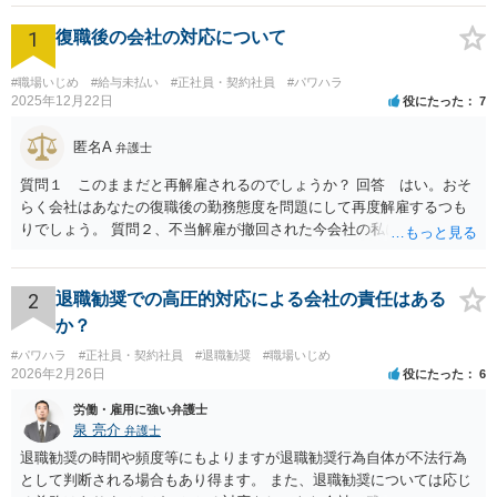
1
復職後の会社の対応について
#職場いじめ
#給与未払い
#正社員・契約社員
#パワハラ
2025年12月22日
役にたった
7
匿名A
弁護士
質問１ このままだと再解雇されるのでしょうか？ 回答 はい。おそ
らく会社はあなたの復職後の勤務態度を問題にして再度解雇するつも
りでしょう。 質問２、不当解雇が撤回された今会社の私に対する不当
な扱いは訴える事はできますか？ 回答 会社は従業員に業務上の指導
をすることができるので、注意指導だけでは訴えることは難しいでし
ょう。ただ、その内容が注意指導に必要な程度を超えた「ハラスメン
2
退職勧奨での高圧的対応による会社の責任はある
ト」になっていれば、訴えることができます（不法行為に基づく損害
か？
賠償請求訴訟）。ただし、賠償額は極めて低額でしょう。以前の解雇
#パワハラ
#正社員・契約社員
#退職勧奨
#職場いじめ
の際弁護士に依頼しているのであれば、証拠収集などについてその先
2026年2月26日
役にたった
6
生に早めに相談しておくことをお勧めします。 質問３、退職を合意と
する金銭解決を再度持ちかける事は有効ですが？ 回答 有効ではない
労働・雇用に強い弁護士
でしょう。一般に、会社はあなたに「自主退職」してほしいと考えて
泉 亮介
弁護士
嫌がらせをしています。ですので、「会社があなたにお金を払う」の
退職勧奨の時間や頻度等にもよりますが退職勧奨行為自体が不法行為
は抵抗するでしょう。あるいは極めて低額な解決金での退職となるで
として判断される場合もあり得ます。 また、退職勧奨については応じ
しょう。また、自分から金銭解決を持ちかけるのは弱みを見せること