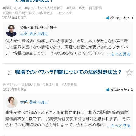
#職場いじめ
#ネット上の個人特定被害
#業務上過失・損害賠償
#労働・雇用契約違反
#名誉毀損
#セクハラ
2026年4月3日
役にたった
3
労働・雇用に強い弁護士
三村 勇人
弁護士
個人が性風俗店に勤務している事実は、通常、本人が欲しない第三者
には開示を望まない情報であり、高度な秘匿性が要求されるプライバ
シー情報に該当します。 そのため少なくともプライバシー権侵害にあ
たる可能性があります。 そのため、慰謝料請求を検討する事案かと思
われます。
9
職場でのパワハラ問題についての法的対処法は？
#パワハラ
#職場いじめ
#派遣社員
#人事異動
2025年9月9日
役にたった
1
大﨑 美生
弁護士
事実がすべて認められることを前提にすれば、相応の慰謝料等の損害
賠償請求が可能です。 治療費等は労災申請も可能と思われます。 その
会社での勤務継続のご意向等によって、会社に求める内容や、加害者
個人だけに損害賠償請求をするのか等、方針が変わり得ます。 まずは