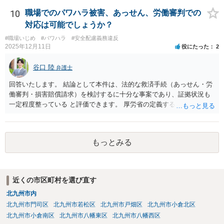
弁護士にご相談いただくのがよろしいと思います。弁護士によって方
針も変わります。 内容が踏み込んだものとなり、関係者も閲覧する可
10
職場でのパワハラ被害、あっせん、労働審判での
能性がありますので、詳しくは、直接お近くの弁護士にご相談される
対応は可能でしょうか？
ことをお勧めいたします。
#職場いじめ
#パワハラ
#安全配慮義務違反
2025年12月11日
役にたった
2
谷口 陸
弁護士
回答いたします。 結論として本件は、法的な救済手続（あっせん・労
働審判・損害賠償請求）を検討するに十分な事案であり、証拠状況も
一定程度整っている と評価できます。 厚労省の定義するパワーハラス
メントは①優越的な関係を背景に②業務の適正な範囲を超えて③労働
者に精神的・身体的苦痛を与える行為とされています。 あなたのケー
スでは、次のように各要件を満たす可能性が高いです。 上記①は問題
もっとみる
ないとして、②③について、あなたの記載内容には、典型的なハラス
メントが多数含まれています。 意図的な無視・孤立化、業務情報の共
有排除、根拠のない誹謗中傷・評価低下行為 、不当なシフト操作、隔
離、業務負荷の偏った配分、新人教育からの不当排除、公共の場での
近くの市区町村を選び直す
悪口・人格否定発言、早退理由の改ざん（評価操作）いずれも 業務上
北九州市内
必要性が認められず、違法性は強い と評価できます。 職場全体から孤
立し、誹謗中傷が常態化している状況は、明確に精神的苦痛を伴うも
北九州市門司区
北九州市若松区
北九州市戸畑区
北九州市小倉北区
のであり、労働局あっせん・労働審判の典型的認容パターンに該当し
北九州市小倉南区
北九州市八幡東区
北九州市八幡西区