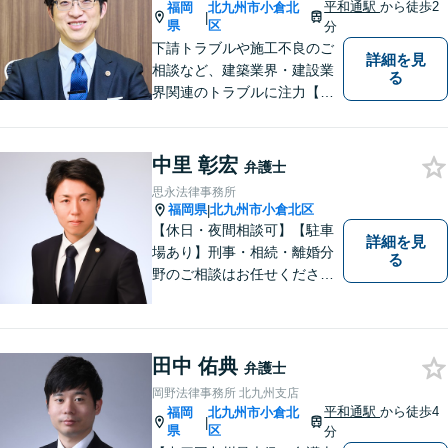
平和通駅
から徒歩2
福岡
北九州市小倉北
|
県
区
分
下請トラブルや施工不良のご
詳細を見
相談など、建築業界・建設業
る
界関連のトラブルに注力【企
業法務も多くの実績あり】不
祥事対応、顧問契約など企業
のご相談はお任せください
中里 彰宏
弁護士
【夜間・休日対応可】M&A、
思永法律事務所
株式発行も対応【小倉駅3分】
福岡県
北九州市小倉北区
|
【休日・夜間相談可】【駐車
詳細を見
場あり】刑事・相続・離婚分
る
野のご相談はお任せくださ
い！事件終了後の依頼者の人
生をより良いものにするため
に尽力します。フリーターか
ら弁護士になった特殊な経緯
田中 佑典
弁護士
あり。【電話相談可】
岡野法律事務所 北九州支店
平和通駅
から徒歩4
福岡
北九州市小倉北
|
県
区
分