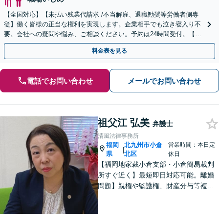
【全国対応】【未払い残業代請求 /不当解雇、退職勧奨等労働者側専
従】働く皆様の正当な権利を実現します。企業相手でも泣き寝入り不
要。会社への疑問や悩み、ご相談ください。予約は24時間受付。【初
回面談無料】【夜間・休日対応可】
料金表を見る
電話でお問い合わせ
メールでお問い合わせ
祖父江 弘美
弁護士
清風法律事務所
福岡
北九州市小倉
営業時間：本日定
|
県
北区
休日
【福岡地家裁小倉支部・小倉簡易裁判
所すぐ近く】最短即日対応可能。離婚
問題】親権や監護権、財産分与等複雑
化する問題に解決後も見据えたアドバ
イス【相続・遺言】総合商社での社会
人経験や調停委員の経験で培った調整