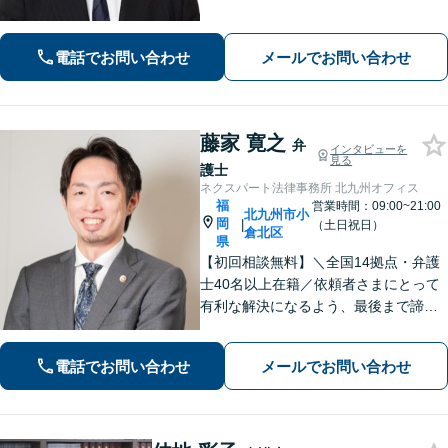
有利な解決になるよう、最後まで諦め
ずに闘います！借金問題/離婚・男女問
題/相続/交通事故/刑事事件など、ご相
電話でお問い合わせ
メールでお問い合わせ
談ください【夜間・休日対応】
藤家 寛之
弁
インタビューを
見る
護士
ネクスパート法律事務所 北九州オフィス
福
営業時間：09:00~21:00
北九州市小
岡
|
（土日祝日）
倉北区
県
【初回相談無料】＼全国14拠点・弁護
士40名以上在籍／依頼者さまにとって
有利な解決になるよう、最後まで諦め
ずに闘います！借金問題/離婚・男女問
題/相続/交通事故/刑事事件など、ご相
電話でお問い合わせ
メールでお問い合わせ
談ください【夜間・休日対応】