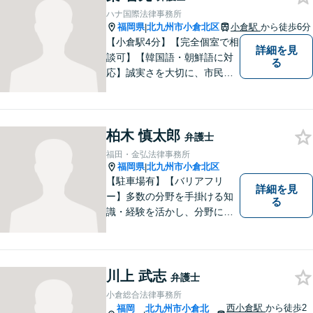
重ねながら解決へと動いてま
ハナ国際法律事務所
いります。【韓国語対応可】
福岡県
北九州市小倉北区
小倉駅
から徒歩6分
|
【小倉駅4分】【完全個室で相
詳細を見
談可】【韓国語・朝鮮語に対
る
応】誠実さを大切に、市民に
寄り添う弁護士を目指してい
ます。皆様の状況を深く理解
し、納得のいく解決へと尽力
柏木 慎太郎
いたします。お困りの方は、
弁護士
ご相談ください。
福田・金弘法律事務所
福岡県
北九州市小倉北区
|
【駐車場有】【バリアフリ
詳細を見
ー】多数の分野を手掛ける知
る
識・経験を活かし、分野にと
らわれない多角的・横断的な
見地から、迅速・的確かつ分
かりやすいリーガルサービス
を提供致します。メール相談
川上 武志
弁護士
やビデオ面談にも柔軟に対応
小倉総合法律事務所
しております。 まずは、ご相
西小倉駅
から徒歩2
福岡
北九州市小倉北