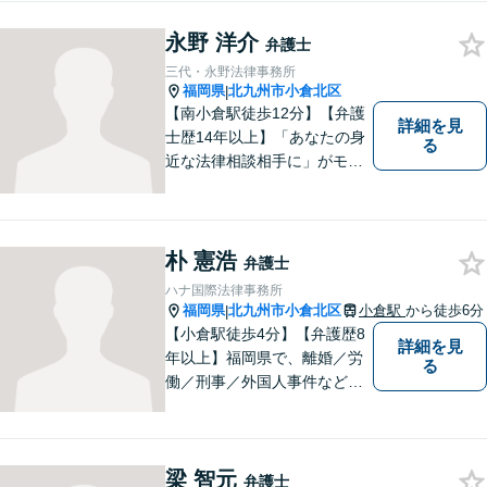
女性が特有の法律問題にも積
極的に対応しております。男
永野 洋介
弁護士
性弁護士には相談しづらいと
三代・永野法律事務所
いう女性の方もお気軽にご相
福岡県
北九州市小倉北区
|
談下さい。
【南小倉駅徒歩12分】【弁護
詳細を見
士歴14年以上】「あなたの身
る
近な法律相談相手に」がモッ
トー。交通事故分野に精通す
る弁護士。相続、離婚、交通
事故、債務整理等、個人が抱
える問題に注力しております
朴 憲浩
弁護士
ので、お気軽にご相談くださ
ハナ国際法律事務所
いませ。【駐車場あり】
福岡県
北九州市小倉北区
小倉駅
から徒歩6分
|
【小倉駅徒歩4分】【弁護歴8
詳細を見
年以上】福岡県で、離婚／労
る
働／刑事／外国人事件などに
精通する弁護士。日頃感じる
小さな違和感・疑問をお気軽
にご相談ください。丁寧に、
梁 智元
会話のキャッチボールを積み
弁護士