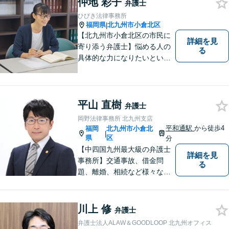
仲地 彩子
弁護士
ひびき法律事務所
福岡県
北九州市小倉北区
|
【北九州市小倉北区の市民に
詳細を見
寄り添う弁護士】悩める人の
る
具体的な力になりたいという
気持ちで弁護活動をしていま
す。離婚・男女問題に精通
し、長い人生の中、苦しい局
面を乗り越える手助けをして
平山 直樹
弁護士
まいります。まずはお気軽に
岡野法律事務所 北九州支店
ご相談ください。
平和通駅
から徒歩4
福岡
北九州市小倉北
|
県
区
分
【中四国九州最大級の弁護士
詳細を見
事務所】交通事故、借金問
る
題、離婚、相続など様々な問
題について、「何度でも無
料」の相談を行っています！
まずはお気軽にご相談くださ
川上 修
弁護士
い！
弁護士法人ALAW＆GOODLOOP 北九州オフィス