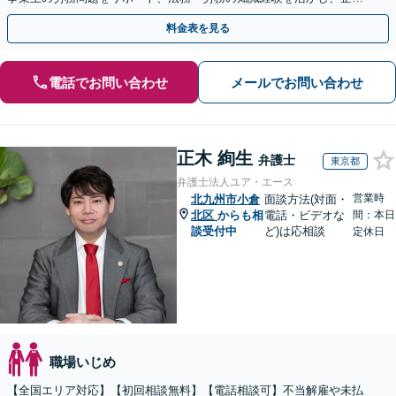
側から御社の労働問題解決に尽力します。
料金表を見る
電話でお問い合わせ
メールでお問い合わせ
正木 絢生
弁護士
東京都
弁護士法人ユア・エース
営業時
北九州市小倉
面談方法(対面・
北区
からも相
電話・ビデオな
間：本日
談受付中
ど)は応相談
定休日
職場いじめ
【全国エリア対応】【初回相談無料】【電話相談可】不当解雇や未払