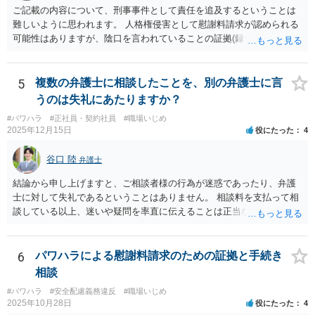
ご記載の内容について、刑事事件として責任を追及するということは
難しいように思われます。 人格権侵害として慰謝料請求が認められる
可能性はありますが、陰口を言われていることの証拠(録音等)が必要と
なってくるため、こちらもハードルは高いかと思われます。
5
複数の弁護士に相談したことを、別の弁護士に言
うのは失礼にあたりますか？
#パワハラ
#正社員・契約社員
#職場いじめ
2025年12月15日
役にたった
4
谷口 陸
弁護士
結論から申し上げますと、ご相談者様の行為が迷惑であったり、弁護
士に対して失礼であるということはありません。 相談料を支払って相
談している以上、迷いや疑問を率直に伝えることは正当な行為です。
一部の弁護士が不快な態度を示した理由としては、会社との紛争が既
に解決している中で個人を訴える案件は、法的・実務的にハードルが
高く、実益も乏しいと判断されやすいため、対応をためらう弁護士が
6
パワハラによる慰謝料請求のための証拠と手続き
多いという事情があります。ただし、それを理由に怒鳴ったり感情的
相談
に対応することは、適切とは言えません。 また、複数の弁護士に相談
#パワハラ
#安全配慮義務違反
#職場いじめ
すること自体も全く失礼ではありません。相性や考え方を見極めるた
2025年10月28日
役にたった
4
めに意見を聞くことは、ごく自然なことです。 本件は「法的に可能