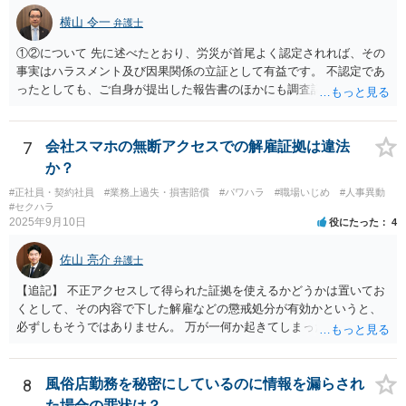
か」と「お気持ちの整理」との間で悩まれている状況と拝察します。
横山 令一
弁護士
結果の見通しや実益を踏まえつつ、納得できる判断ができるよう、冷
静に話を聞いてくれる弁護士を選ばれることが大切だと思います。 少
①②について 先に述べたとおり、労災が首尾よく認定されれば、その
しでもご参考になれば幸いです。
事実はハラスメント及び因果関係の立証として有益です。 不認定であ
ったとしても、ご自身が提出した報告書のほかにも調査記録が残ると
思われますので、やはり立証上有益です。 よって、先に労災認定の申
請をしておくことをお勧めします。 ③について 「会社への請求を行わ
ない」という文言に上司個人を含むとは解釈しえませんので、お見込
7
会社スマホの無断アクセスでの解雇証拠は違法
みのとおり、上司個人への影響は考えられません。
か？
#正社員・契約社員
#業務上過失・損害賠償
#パワハラ
#職場いじめ
#人事異動
#セクハラ
2025年9月10日
役にたった
4
佐山 亮介
弁護士
【追記】 不正アクセスして得られた証拠を使えるかどうかは置いてお
くとして、その内容で下した解雇などの懲戒処分が有効かというと、
必ずしもそうではありません。 万が一何か起きてしまった場合は処分
の効力を争うことを第一に考えるのが良いでしょう。
8
風俗店勤務を秘密にしているのに情報を漏らされ
た場合の罪状は？