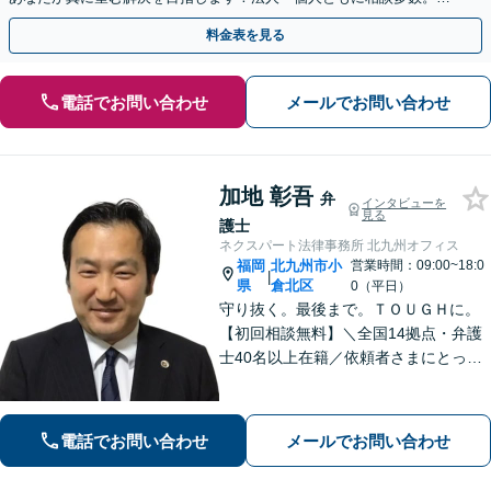
やかな連絡と粘り強い交渉を徹底【休日・夜間相談可】
料金表を見る
電話でお問い合わせ
メールでお問い合わせ
加地 彰吾
弁
インタビューを
見る
護士
ネクスパート法律事務所 北九州オフィス
福岡
北九州市小
営業時間：09:00~18:0
|
県
倉北区
0（平日）
守り抜く。最後まで。ＴＯＵＧＨに。
【初回相談無料】＼全国14拠点・弁護
士40名以上在籍／依頼者さまにとって
有利な解決になるよう、最後まで諦め
ずに闘います！借金問題/離婚・男女問
題/相続/交通事故/刑事事件など、ご相
電話でお問い合わせ
メールでお問い合わせ
談ください【夜間・休日対応】