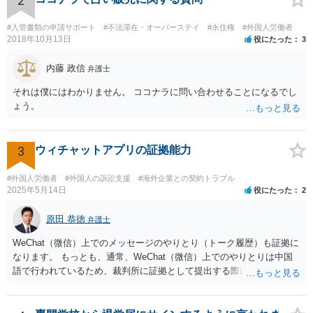
2
#入管書類の申請サポート
#不法滞在・オーバーステイ
#永住権
#外国人労働者
2018年10月13日
役にたった
3
内藤 政信
弁護士
それは僕にはわかりません。 ココナラに問い合わせることになるでし
ょう。
3
ウィチャットアプリの証拠能力
#外国人労働者
#外国人の訴訟支援
#海外企業との契約トラブル
2025年5月14日
役にたった
2
原田 恭徳
弁護士
WeChat（微信）上でのメッセージのやりとり（トーク履歴）も証拠に
なります。 もっとも、通常、WeChat（微信）上でのやりとりは中国
語で行われているため、裁判所に証拠として提出する際には日本語の
翻訳文も一緒に提出する必要があります。