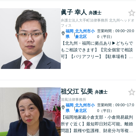
眞子 幸人
弁護士
弁護士法人大手町法律事務所 北九州ヘッドオ
フィス
福岡
北九州市小
営業時間：09:00~20:0
|
県
倉北区
0（平日）
【北九州・福岡に拠点あり▶どちらで
もご相談できます】【完全個室で相談
可】【バリアフリー】【駐車場有】法
律問題は様々な角度から問題をとらえ
る必要があります。これまでの経験を
活かした総合力で課題解決をサポート
します。お悩みの方はご相談くださ
い。
祖父江 弘美
弁護士
清風法律事務所
福岡
北九州市小
営業時間：09:00~17:0
|
県
倉北区
0（平日）
【福岡地家裁小倉支部・小倉簡易裁判
所すぐ近く】最短即日対応可能。離婚
問題】親権や監護権、財産分与等複雑