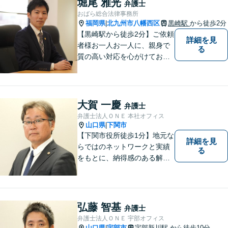
堀尾 雅光
弁護士
おばら総合法律事務所
福岡県
北九州市八幡西区
黒崎駅
から徒歩2分
|
【黒崎駅から徒歩2分】ご依頼
詳細を見
者様お一人お一人に、親身で
る
質の高い対応を心がけており
ます。離婚・相続・労働・国
際案件に注力。発信者情報開
示・刑事・一般民事全般も対
応可能。英語での法律相談・
大賀 一慶
弁護士
英文契約書の作成・チェック
弁護士法人ＯＮＥ 本社オフィス
も対応可能です。
山口県
下関市
|
【下関市役所徒歩1分】地元な
詳細を見
らではのネットワークと実績
る
をもとに、納得感のある解決
策をサポート！お悩みの方は
お気軽にご相談ください。
弘藤 智基
弁護士
弁護士法人ＯＮＥ 宇部オフィス
山口県
宇部市
宇部新川駅
から徒歩10分
|