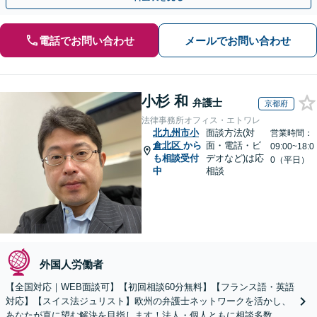
電話でお問い合わせ
メールでお問い合わせ
小杉 和
弁護士
京都府
法律事務所オフィス・エトワレ
北九州市小
面談方法(対
営業時間：
倉北区
から
面・電話・ビ
09:00~18:0
も相談受付
デオなど)は応
0（平日）
中
相談
外国人労働者
【全国対応｜WEB面談可】【初回相談60分無料】【フランス語・英語
対応】【スイス法ジュリスト】欧州の弁護士ネットワークを活かし、
あなたが真に望む解決を目指します！法人・個人ともに相談多数。細