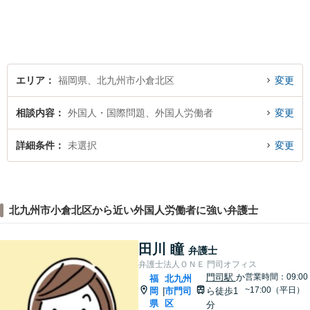
し、納得のいく解決へと尽力
いたします。お困りの方は、
ご相談ください。
エリア
福岡県、北九州市小倉北区
変更
相談内容
外国人・国際問題、外国人労働者
変更
詳細条件
未選択
変更
北九州市小倉北区から近い外国人労働者に強い弁護士
田川 瞳
弁護士
弁護士法人ＯＮＥ 門司オフィス
門司駅
か
営業時間：09:00
福
北九州
~17:00（平日）
岡
市門司
ら徒歩1
|
県
区
分