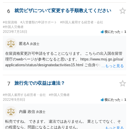
うかの問題も生じます。
6
就労ビザについて変更する手順教えてください
#在留資格
#入管書類の申請サポート
#外国人雇用する経営者・会社
#外国人労働者
2023年7月16日
役にたった
1
匿名A
弁護士
在留資格変更許可申請をすることになります。 こちらの出入国在留管
理庁のwebページが参考になると思います。 https://www.moj.go.jp/isa/
applications/status/designatedactivities15.html ご自身や内定先企業で
の申請ができない又は難しいのであれば、申請取次者の承認を受けて
いる弁護士や行政書士に相談されるのが良いです。
7
旅行先での収益は違法？
#外国人雇用する経営者・会社
#外国人労働者
2022年9月8日
役にたった
1
内藤 政信
弁護士
転売ですね。 できます。 違法ではありません。 業としてでなく、そ
の程度なら、問題になることはありません。