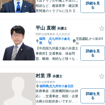
下請トラブルや施工不良のご
詳細を見
相談など、建築業界・建設業
る
界関連のトラブルに注力【企
業法務も多くの実績あり】不
祥事対応、顧問契約など企業
のご相談はお任せください
平山 直樹
弁護士
【夜間・休日対応可】M&A、
岡野法律事務所 北九州支店
株式発行も対応【小倉駅3分】
平和通駅
から徒歩4
福岡
北九州市小倉北
|
県
区
分
【中四国九州最大級の弁護士
詳細を見
事務所】交通事故、借金問
る
題、離婚、相続など様々な問
題について、「何度でも無
料」の相談を行っています！
まずはお気軽にご相談くださ
村里 淳
弁護士
い！
思永法律事務所
福岡県
北九州市小倉北区
|
医療事故（医療機関側のみ対
詳細を見
応），交通事故，病院・企業
る
法務が比較的多いですが、家