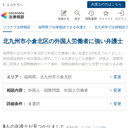
弁護士の方はこちら
ココナラへ
投稿する
探す
閲覧履歴
マイリスト
ログイン
ココナラ法律相談
福岡県で法律相談できる弁護士
北九州市で法律相談
北九州市小倉北区の外国人労働者に強い弁護士
福岡県の北九州市小倉北区で外国人労働者に強い弁護士が9名見つかりました。
初回面談無料や休日面談に対応している弁護士なども掲載中。外国人・国際問
題に関係する国際離婚やハーグ条約、国際結婚等の細かな分野での絞り込み検
索もでき便利です。特にネクスパート法律事務所 北九州オフィスの加地 彰吾弁
護士や弁護士法人大手町法律事務所 北九州ヘッドオフィスの眞子 幸人弁護士、
エリア
福岡県、北九州市小倉北区
変更
清風法律事務所の祖父江 弘美弁護士のプロフィール情報や弁護士費用、強みな
どが注目されています。『北九州市小倉北区で土日や夜間に発生した外国人労
相談内容
外国人・国際問題、外国人労働者
変更
働者のトラブルを今すぐに弁護士に相談したい』『外国人労働者のトラブル解
決の実績豊富な近くの弁護士を検索したい』『初回相談無料で外国人労働者を
法律相談できる北九州市小倉北区内の弁護士に相談予約したい』などでお困り
詳細条件
未選択
変更
の相談者さんにおすすめです。
9
人の弁護士が見つかりました
(検索結果について詳しくは
こちら
)