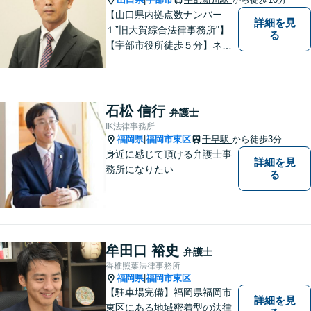
【山口県内拠点数ナンバー
詳細を見
１”旧大賀綜合法律事務所"】
る
【宇部市役所徒歩５分】ネッ
トワークを活かし、寄り添い
ながらサポートをいたしま
す。お困りの方はお気軽にご
相談ください。
石松 信行
弁護士
IK法律事務所
福岡県
福岡市東区
千早駅
から徒歩3分
|
身近に感じて頂ける弁護士事
詳細を見
務所になりたい
る
牟田口 裕史
弁護士
香椎照葉法律事務所
福岡県
福岡市東区
|
【駐車場完備】福岡県福岡市
詳細を見
東区にある地域密着型の法律