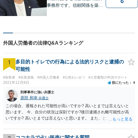
る
事務所です。信頼関係を築
き、早期の円満解決を目指し
ます。まずは、些細なことで
も構いませんので、お困りの
方は気軽にご相談ください。
外国人労働者の法律Q&Aランキング
1
多目的トイレでの行為による法的リスクと逮捕の
可能性
#加害者
#在留資格
#外国人労働者
#公然わいせつ
#入管書類の申請サポート
2021年12月8日
役にたった
4
刑事事件に強い弁護士
原田 和幸
弁護士
この場合、通報された可能性が高いですか? 高いとまでは言えないと
思います。 今、自分の状況は深刻ですか?後日逮捕され離可能性が高
いですか? 高いとまでは言えないと思います。 また、どんな犯罪をし
てしまいしまったでしょうか? 考えられるとすれば、建造物侵入罪あ
たりでしょうか。
ココナラで占い販売に関する質問