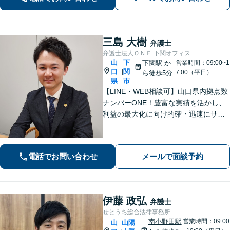
に行きやすくなります。法律トラブル
は「地域密着」の当事務所にご相談く
ださい。
三島 大樹
弁護士
弁護士法人ＯＮＥ 下関オフィス
山
下
下関駅
か
営業時間：09:00~1
口
関
|
7:00（平日）
ら徒歩5分
県
市
【LINE・WEB相談可】山口県内拠点数
ナンバーONE！豊富な実績を活かし、
利益の最大化に向け的確・迅速にサポ
ート。法的助言だけでなく、解決後の
未来を見据えたプランをご提案。離婚
問題／交通事故等、あなたの味方とし
電話でお問い合わせ
メールで面談予約
て尽力します【完全個室】【下関駅5
分】
伊藤 政弘
弁護士
せとうち総合法律事務所
南小野田駅
営業時間：09:00
山
山陽