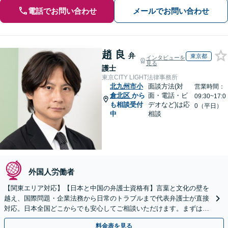
電話でお問い合わせ
メールでお問い合わせ
趙 良
弁
東京都
インタビューを
見る
護士
東京CITY LIGHT法律事務所
北九州市小
面談方法(対
営業時間：
倉北区
から
面・電話・ビ
09:30~17:0
も相談受付
デオなど)は応
0（平日）
中
相談
外国人労働者
【関東エリア対応】【日本と中国の弁護士資格有】言葉と文化の壁を
越え、国際問題・企業法務から日常のトラブルまで代表弁護士が直接
対応。日本全国どこからでも安心してご相談いただけます。まずは一
歩を踏み出してみませんか。【初回相談無料】
料金表を見る