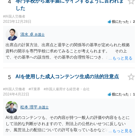
4
専門学校から退学届にサインするように言われま
した
#外国人労働者
2023年12月28日
役にたった
2
清水 卓
弁護士
出席点の計算方法、出席点と退学との関係等の基準が定められた根拠
資料の開示を専門学校に求めてみることが考えられます。 その上
で、その基準への該当性、その基準の合理性等につき、さらなる精査
をしてみる方法もあります。 さらに、もし専門学校側があなたを強
引に退学処分にした場合には、裁判等で退学処分の有効性を争うこと
が考えられます。
5
AIを使用した成人コンテンツ生成の法的注意点
#外国人労働者
#IT業界
#外国人雇用する経営者・会社
2024年4月22日
役にたった
1
松本 理平
弁護士
AI生成のコンテンツも、その内容が持つ一般人の評価や内容をもとに
して法的な判断がされますので、刑法上の公然わいせつに反しない
か、風営法上の配信についての許可を取っているかなどの検討が必要
です。また、外国籍である場合には、風営法上の許可を得られるかど