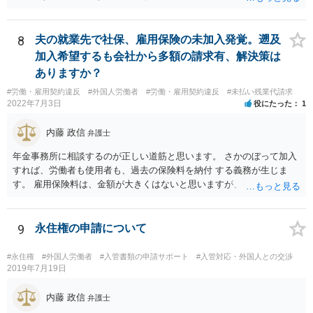
8
夫の就業先で社保、雇用保険の未加入発覚。遡及
加入希望するも会社から多額の請求有、解決策は
ありますか？
#労働・雇用契約違反
#外国人労働者
#労働・雇用契約違反
#未払い残業代請求
2022年7月3日
役にたった
1
内藤 政信
弁護士
年金事務所に相談するのが正しい道筋と思います。 さかのぼって加入
すれば、労働者も使用者も、過去の保険料を納付 する義務が生じま
す。 雇用保険料は、金額が大きくはないと思いますが、社会保険はか
な りの金額になるでしょう。 加入適用事業者なら罰則もあります。
難しい問題の一つなので、年金事務所および必要に応じて社労士にも
相談されるといいでしょう。
9
永住権の申請について
#永住権
#外国人労働者
#入管書類の申請サポート
#入管対応・外国人との交渉
2019年7月19日
内藤 政信
弁護士