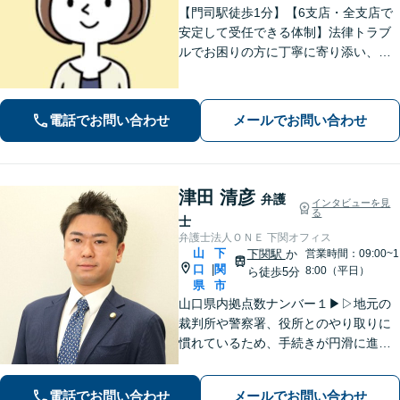
【門司駅徒歩1分】【6支店・全支店で
安定して受任できる体制】法律トラブ
ルでお困りの方に丁寧に寄り添い、納
得できる解決を目指します。費用は事
前に分かりやすくご説明します。お困
りの方はぜひご相談ください【駐車場
電話でお問い合わせ
メールでお問い合わせ
あり】
津田 清彦
弁護
インタビューを見
る
士
弁護士法人ＯＮＥ 下関オフィス
山
下
下関駅
か
営業時間：09:00~1
口
関
|
8:00（平日）
ら徒歩5分
県
市
山口県内拠点数ナンバー１▶︎▷地元の
裁判所や警察署、役所とのやり取りに
慣れているため、手続きが円滑に進み
ます。また、「近くに事務所がある」
ことで、仕事帰りや急な事態でも相談
電話でお問い合わせ
メールでお問い合わせ