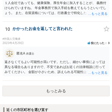
１人会社であっても、健康保険、厚生年金に加入することが、 義務付
けられていますね。 年金事務所で加入手続を教えてもらうといいでし
ょう。 また、在留資格については、行政書士で特化した人が何人も い
るので、まずは、そこから情報を得る方が先ですね。 弁護士で得意な
人は少ないですね。
10
かかったお金を返してと言われた
#外国人労働者
2023年4月29日
役にたった
3
匿名A
弁護士
返さなくてもよい可能性が高いです。ただし、細かい事情によっては
異なる場合もありますので、不安であればお近くの法律相談に行って
みてください。 金額が小さいため、訴えられる可能性は低いと思われ
ます。
もっとみる
近くの市区町村を選び直す