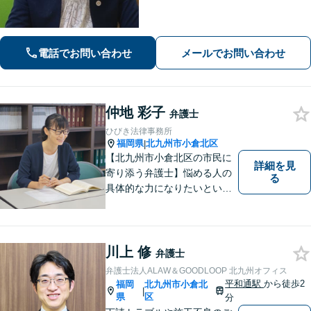
化する問題に解決後も見据えたアドバ
イス【相続・遺言】総合商社での社会
人経験や調停委員の経験で培った調整
力と交渉力を強みに円満な相続へ。
電話でお問い合わせ
メールでお問い合わせ
仲地 彩子
弁護士
ひびき法律事務所
福岡県
北九州市小倉北区
|
【北九州市小倉北区の市民に
詳細を見
寄り添う弁護士】悩める人の
る
具体的な力になりたいという
気持ちで弁護活動をしていま
す。離婚・男女問題に精通
し、長い人生の中、苦しい局
面を乗り越える手助けをして
川上 修
弁護士
まいります。まずはお気軽に
弁護士法人ALAW＆GOODLOOP 北九州オフィス
ご相談ください。
平和通駅
から徒歩2
福岡
北九州市小倉北
|
県
区
分