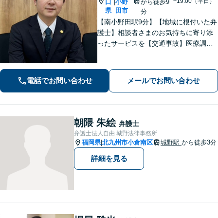
~19:00（平日）
口
小野
から徒歩9
|
県
田市
分
【南小野田駅9分】【地域に根付いた弁
護士】相談者さまのお気持ちに寄り添
ったサービスを【交通事故】医療調査
を徹底的に行い、然るべき補償を受け
られるようサポートします【相続】事
実調査と判例をリサーチし、不公平感
電話でお問い合わせ
メールでお問い合わせ
のない相続を実現【WEB面談】
朝隈 朱絵
弁護士
弁護士法人自由 城野法律事務所
福岡県
北九州市小倉南区
城野駅
から徒歩3分
|
詳細を見る