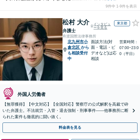
9件中 1-9件を表示
松村 大介
東京都
インタビュ
ーを見る
弁護士
舟渡国際法律事務所
北九州市小
面談方法(対
営業時間：
倉北区
から
面・電話・ビ
07:00~23:0
も相談受付
デオなど)は応
0（平日）
中
相談
外国人労働者
【無罪獲得】【中文対応】【全国対応】警察庁の公式解釈を高裁で砕
いた弁護士。不法就労・入管・退去強制・刑事事件——他事務所に断
られた案件も徹底的に闘い抜く。
料金表を見る