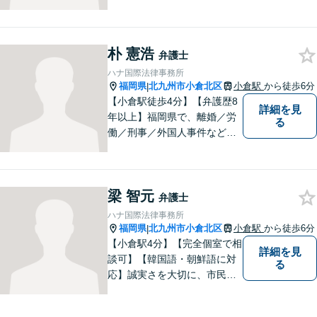
事事件（相続・離婚）や債務
整理（個人再生・破産申立）
等も幅広く対応しています。
【福岡地裁小倉支部すぐ近
朴 憲浩
弁護士
く】【駐車場あり】
ハナ国際法律事務所
福岡県
北九州市小倉北区
小倉駅
から徒歩6分
|
【小倉駅徒歩4分】【弁護歴8
詳細を見
年以上】福岡県で、離婚／労
る
働／刑事／外国人事件などに
精通する弁護士。日頃感じる
小さな違和感・疑問をお気軽
にご相談ください。丁寧に、
梁 智元
会話のキャッチボールを積み
弁護士
重ねながら解決へと動いてま
ハナ国際法律事務所
いります。【韓国語対応可】
福岡県
北九州市小倉北区
小倉駅
から徒歩6分
|
【小倉駅4分】【完全個室で相
詳細を見
談可】【韓国語・朝鮮語に対
る
応】誠実さを大切に、市民に
寄り添う弁護士を目指してい
ます。皆様の状況を深く理解