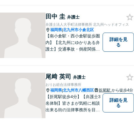
ました。労働者側と使用者側
双方での経験を元に、アドバ
田中 圭
イスを行うことができます。
弁護士
どんなことでもお気軽にご相
弁護士法人大手町法律事務所 北九州ヘッドオフィス
談ください。
福岡県
北九州市小倉北区
|
【南小倉駅・西小倉駅徒歩圏
詳細を見
内】【北九州にゆかりある弁
る
護士】交通事故・倒産関係・
刑事事件分野などに強みを持
つ弁護士。「信頼のソリュー
ション」をモットーに問題の
本質把握から解決に至るまで
尾﨑 英司
弁護士
懇切丁寧に対応します！【宅
おりお総合法律事務所
建士資格あり】
福岡県
北九州市八幡西区
折尾駅
から徒歩4分
|
【折尾駅徒歩4分】【弁護士3
詳細を見
名体制】皆さまが気軽に相談
る
出来る街の法律事務所を目指
し、お一人おひとりに丁寧な
対応を心がけております。交
通事故・債務整理・相続・不