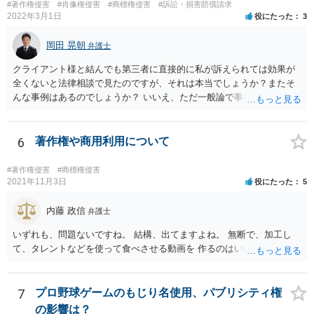
#著作権侵害
#肖像権侵害
#商標権侵害
#訴訟・損害賠償請求
2022年3月1日
役にたった
3
岡田 晃朝
弁護士
クライアント様と結んでも第三者に直接的に私が訴えられては効果が
全くないと法律相談で見たのですが、それは本当でしょうか？またそ
んな事例はあるのでしょうか？ いいえ、ただ一般論で事例は分かりま
せん。
6
著作権や商用利用について
#著作権侵害
#商標権侵害
2021年11月3日
役にたった
5
内藤 政信
弁護士
いずれも、問題ないですね。 結構、出てますよね。 無断で、加工し
て、タレントなどを使って食べさせる動画を 作るのはいけませんが。
7
プロ野球ゲームのもじり名使用、パブリシティ権
の影響は？