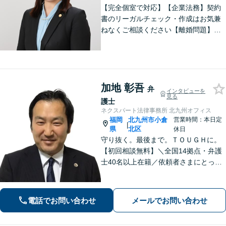
【完全個室で対応】【企業法務】契約
書のリーガルチェック・作成はお気兼
ねなくご相談ください【離婚問題】不
貞慰謝料の請求する側・される側に双
方対応。離婚検討中でもお気軽にご相
談を【駐車場あり】
加地 彰吾
弁
インタビューを
見る
護士
ネクスパート法律事務所 北九州オフィス
福岡
北九州市小倉
営業時間：本日定
|
県
北区
休日
守り抜く。最後まで。ＴＯＵＧＨに。
【初回相談無料】＼全国14拠点・弁護
士40名以上在籍／依頼者さまにとって
有利な解決になるよう、最後まで諦め
ずに闘います！借金問題/離婚・男女問
題/相続/交通事故/刑事事件など、ご相
電話でお問い合わせ
メールでお問い合わせ
談ください【夜間・休日対応】