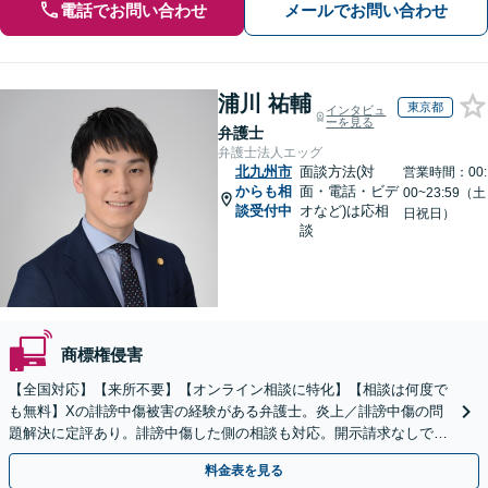
電話でお問い合わせ
メールでお問い合わせ
浦川 祐輔
東京都
インタビュ
ーを見る
弁護士
弁護士法人エッグ
北九州市
面談方法(対
営業時間：00:
からも相
面・電話・ビデ
00~23:59（土
談受付中
オなど)は応相
日祝日）
談
商標権侵害
【全国対応】【来所不要】【オンライン相談に特化】【相談は何度で
も無料】Xの誹謗中傷被害の経験がある弁護士。炎上／誹謗中傷の問
題解決に定評あり。誹謗中傷した側の相談も対応。開示請求なしで本
人の特定ができる場合もあり。
料金表を見る