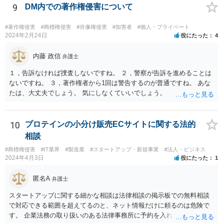
9
DM内での著作権侵害について
#著作権侵害
#商標権侵害
#肖像権侵害
#加害者
#個人・プライベート
2024年2月24日
役にたった
4
内藤 政信
弁護士
１，告訴なければ捜査しないですね。 ２，警察が告訴を進めることは
ないですね。 ３，著作権者から1回は警告するのが普通ですね。 あな
たは、大丈夫でしょう。 気にしなくていいでしょう。
10
プロテインの小分け販売ECサイトに関する法的
相談
#商標権侵害
#IT業界
#製造業
#スタートアップ・新規事業
#法人・ビジネス
2024年4月3日
役にたった
1
匿名A
弁護士
スタートアップに関する細かな相談は法律相談の掲示板での無料相談
で対応できる範囲を超えてるのと、ネット情報だけに頼るのは危険で
す。 企業法務の取り扱いのある法律事務所に予約を入れて、リーガル