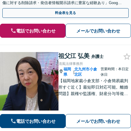
傷に対する削除請求・発信者情報開示請求に豊富な経験あり」Google
口コミの削除請求・賠償請求のご相談はお任せ
料金表を見る
電話でお問い合わせ
メールでお問い合わせ
祖父江 弘美
弁護士
清風法律事務所
福岡
北九州市小倉
営業時間：本日定
|
県
北区
休日
【福岡地家裁小倉支部・小倉簡易裁判
所すぐ近く】最短即日対応可能。離婚
問題】親権や監護権、財産分与等複雑
化する問題に解決後も見据えたアドバ
イス【相続・遺言】総合商社での社会
人経験や調停委員の経験で培った調整
力と交渉力を強みに円満な相続へ。
電話でお問い合わせ
メールでお問い合わせ