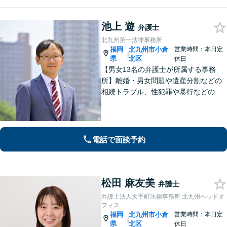
池上 遊
弁護士
北九州第一法律事務所
福岡
北九州市小倉
営業時間：本日定
|
県
北区
休日
【男女13名の弁護士が所属する事務
所】離婚・男女問題や遺産分割などの
相続トラブル、性犯罪や暴行などの刑
事事件を幅広く承ります。どのような
内容でも事務所が一丸となり的確に対
応し、依頼者さまに最善の解決を目指
します【土日祝・当日対応可】
電話で面談予約
松田 麻友美
弁護士
弁護士法人大手町法律事務所 北九州ヘッドオ
フィス
福岡
北九州市小倉
営業時間：本日定
|
県
北区
休日