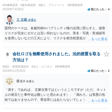
#肖像権侵害
#著作権侵害
#個人・プライベート
#商標権侵害
2026年7月30日
役にたった
4
王 宣麟
弁護士
質問のケースは、各裁判例やパブリシティ権の法理に照らすと、侵害
リスクが完全にゼロとは言い切れないものの、実名・写真・実成績等
を使用しないなどの工夫により、リスクを相当程度低減できる設計に
なっているかと思います。 ただし、「野球ファンであれば元の選手を
推測できる」という点は、裁判で争われた場合に「専ら顧客吸引力の
利用を目的とする」と判断される余地を残すため、一定の注意が必要
8
会社ロゴを無断使用されました。法的措置を取る
です。 また、広告収益の有無は、侵害判断に一定の影響を与える可能
方法は？
性がありますが、決定的要因ではありません。 パブリシティ権侵害の
#訴訟・損害賠償請求
#法人・ビジネス
#商標権侵害
成否は、主に「専ら顧客吸引力の利用を目的とするか」という点で判
2024年11月26日
役にたった
2
断されます。広告収益があることは「商業的目的」を強く示す要素で
すが、それだけで直ちに侵害となるわけではありません。完全無償・
匿名A
弁護士
非営利であれば「表現の自由」「創作物」としての側面が強く評価さ
れる可能性があります。一方、広告収益がある場合は「商業利用」と
「潰す」であれば、 文脈次第ではというところですが（ただ、ネット
しての色彩が強まり、リスクが高まる可能性があります。 公開前に変
上の発言だと事件化は難しいと思われます）、「潰れろ」は害悪の告
更・確認しておく事項については、公開の場でアドバイスするにも限
知ではありませんので、脅迫罪にはあたらないでしょう。 もっとも、
界があるかと思うので、資料等を持参の上、弁護士に相談されること
「潰れろ」という発言については、脅迫罪ではないにしても、 権利侵
も一つかと存じます。
害として法的措置をとれる可能性はあります。