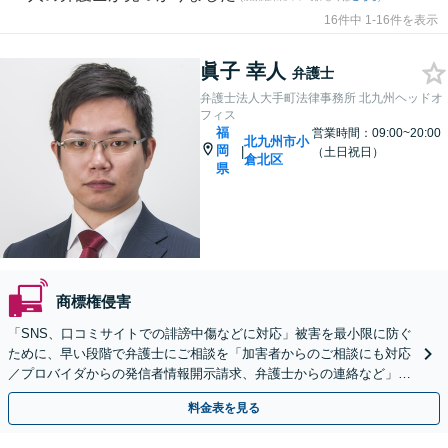
16件中 1-16件を表示
眞子 幸人
弁護士
弁護士法人大手町法律事務所 北九州ヘッドオ
フィス
福
営業時間：09:00~20:00
北九州市小
岡
|
（土日祝日）
倉北区
県
商標権侵害
「SNS、口コミサイトでの誹謗中傷などに対応」被害を最小限に防ぐ
ために、早い段階で弁護士にご相談を「加害者からのご相談にも対応
／プロバイダからの発信者情報開示請求、弁護士からの連絡など」法
人の風評被害対策にも対応【休日・夜間相談可】
料金表を見る