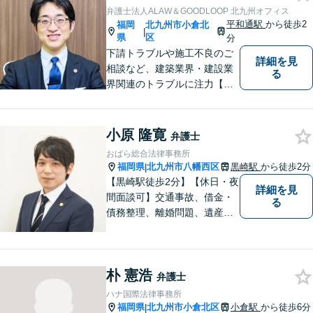
弁護士法人ALAW＆GOODLOOP 北九州オフィス
平和通駅
から徒歩2
福岡
北九州市小倉北
|
県
区
分
下請トラブルや施工不良のご
詳細を見
相談など、建築業界・建設業
る
界関連のトラブルに注力【企
業法務も多くの実績あり】不
祥事対応、顧問契約など企業
のご相談はお任せください
小原 隆寛
弁護士
【夜間・休日対応可】M&A、
おばら総合法律事務所
株式発行も対応【小倉駅3分】
福岡県
北九州市八幡西区
黒崎駅
から徒歩2分
|
【黒崎駅徒歩2分】【休日・夜
詳細を見
間面談可】交通事故、借金・
る
債務整理、離婚問題、遺産相
続など。ご依頼者さまが安心
して相談できる雰囲気作りを
心がけています。「こんなこ
朴 憲浩
と弁護士に相談してもいいの
弁護士
かな」と思わず、遠慮なくご
ハナ国際法律事務所
相談ください。
福岡県
北九州市小倉北区
小倉駅
から徒歩6分
|