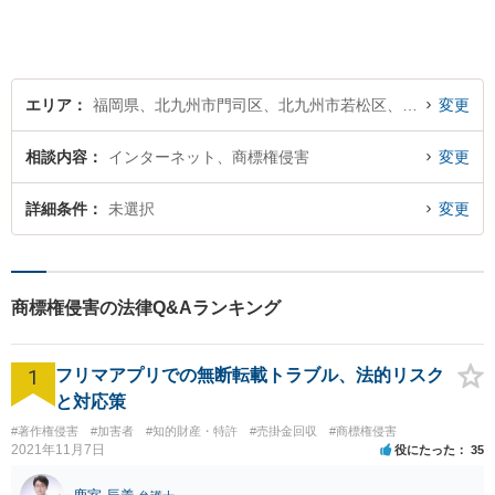
倫慰謝料のご相談は初回無料
です。【夜間・土日対応】
エリア
福岡県、北九州市門司区、北九州市若松区、北九州市戸畑区、北九州市小倉北区、北九州市小倉南区、北九州市八幡東区、北九州市八幡西区
変更
相談内容
インターネット、商標権侵害
変更
詳細条件
未選択
変更
商標権侵害の法律Q&Aランキング
1
フリマアプリでの無断転載トラブル、法的リスク
と対応策
#著作権侵害
#加害者
#知的財産・特許
#売掛金回収
#商標権侵害
2021年11月7日
役にたった
35