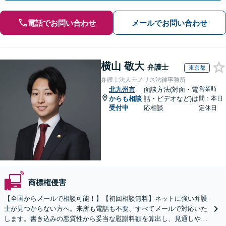
電話でお問い合わせ
メールでお問い合わせ
横山 敬大
弁護士
東京都
弁護士法人モノリス法律事務所
営業時
北九州市
面談方法(対面・電
からも相談
話・ビデオなど)は
間：本日
受付中
応相談
定休日
商標権侵害
【全国からメールで相談可能！】【初回相談無料】ネットに強い弁護
士が見つからない方へ。来所も電話も不要、すべてメールで対応いた
します。書き込みの悪質性から妥当な慰謝料額を算出し、見通しや費