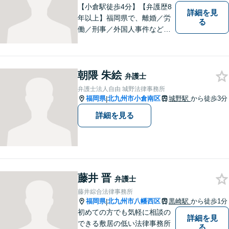
【小倉駅徒歩4分】【弁護歴8
詳細を見
年以上】福岡県で、離婚／労
る
働／刑事／外国人事件などに
精通する弁護士。日頃感じる
小さな違和感・疑問をお気軽
にご相談ください。丁寧に、
朝隈 朱絵
会話のキャッチボールを積み
弁護士
重ねながら解決へと動いてま
弁護士法人自由 城野法律事務所
いります。【韓国語対応可】
福岡県
北九州市小倉南区
城野駅
から徒歩3分
|
詳細を見る
藤井 晋
弁護士
藤井綜合法律事務所
福岡県
北九州市八幡西区
黒崎駅
から徒歩1分
|
初めての方でも気軽に相談の
詳細を見
できる敷居の低い法律事務所
る