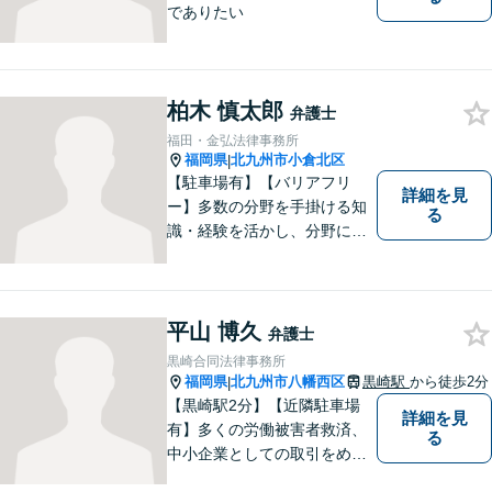
でありたい
柏木 慎太郎
弁護士
福田・金弘法律事務所
福岡県
北九州市小倉北区
|
【駐車場有】【バリアフリ
詳細を見
ー】多数の分野を手掛ける知
る
識・経験を活かし、分野にと
らわれない多角的・横断的な
見地から、迅速・的確かつ分
かりやすいリーガルサービス
を提供致します。メール相談
平山 博久
弁護士
やビデオ面談にも柔軟に対応
黒崎合同法律事務所
しております。 まずは、ご相
福岡県
北九州市八幡西区
黒崎駅
から徒歩2分
|
談ください。
【黒崎駅2分】【近隣駐車場
詳細を見
有】多くの労働被害者救済、
る
中小企業としての取引をめぐ
る様々な紛争を取り扱ってき