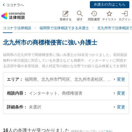
弁護士の方はこちら
ココナラへ
投稿する
探す
閲覧履歴
マイリスト
ログイン
ココナラ法律相談
福岡県で法律相談できる弁護士
北九州市で法律相談
北九州市の商標権侵害に強い弁護士
福岡県の北九州市で商標権侵害に強い弁護士が16名見つかりました。初回面談
無料や休日面談に対応している弁護士なども掲載中。インターネットに関係す
る誹謗中傷や名誉毀損、個人特定等の細かな分野での絞り込み検索もでき便利
です。特に弁護士法人大手町法律事務所 北九州ヘッドオフィスの眞子 幸人弁護
士や清風法律事務所の祖父江 弘美弁護士、北九州第一法律事務所の池上 遊弁護
エリア
福岡県、北九州市門司区、北九州市若松区、北九州市戸畑区、北九州市小倉北区、北九州市小倉南区、北九州市八幡東区、北九州市八幡西区
変更
士のプロフィール情報や弁護士費用、強みなどが注目されています。『北九州
市で土日や夜間に発生した商標権侵害のトラブルを今すぐに弁護士に相談した
相談内容
インターネット、商標権侵害
変更
い』『商標権侵害のトラブル解決の実績豊富な近くの弁護士を検索したい』
『初回相談無料で商標権侵害を法律相談できる北九州市内の弁護士に相談予約
したい』などでお困りの相談者さんにおすすめです。
詳細条件
未選択
変更
16
人の弁護士が見つかりました
(検索結果について詳しくは
こちら
)