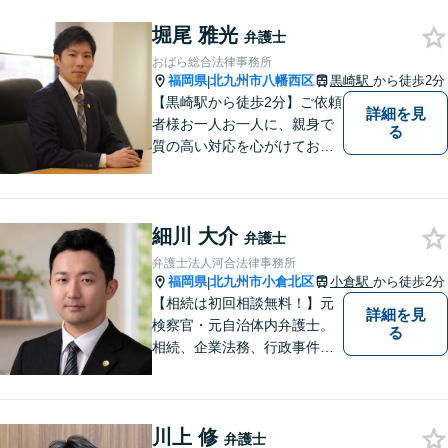
堀尾 雅光
弁護士
おばら総合法律事務所
福岡県
北九州市八幡西区
黒崎駅
から徒歩2分
|
【黒崎駅から徒歩2分】ご依頼
詳細を見
者様お一人お一人に、親身で
る
質の高い対応を心がけており
ます。離婚・相続・労働・国
際案件に注力。発信者情報開
示・刑事・一般民事全般も対
細川 大介
応可能。英語での法律相談・
弁護士
英文契約書の作成・チェック
弁護士法人河合法律事務所
も対応可能です。
福岡県
北九州市小倉北区
小倉駅
から徒歩2分
|
【相続は初回相談無料！】元
詳細を見
検察官・元自治体内弁護士。
る
相続、企業法務、行政事件、
国家賠償に注力【北九州・行
橋・京築】
川上 修
弁護士