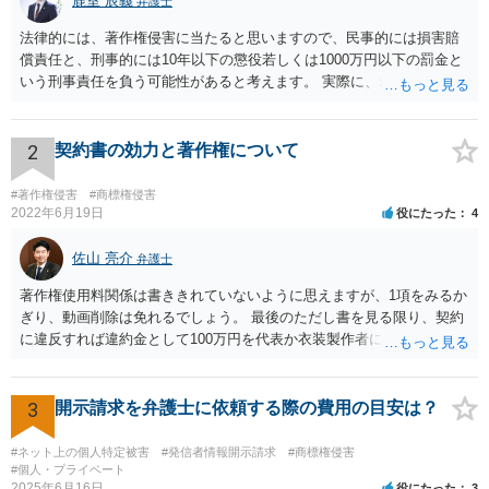
鹿室 辰義
弁護士
法律的には、著作権侵害に当たると思いますので、民事的には損害賠
償責任と、刑事的には10年以下の懲役若しくは1000万円以下の罰金と
いう刑事責任を負う可能性があると考えます。 実際に、裁判になった
り、刑事責任を問われるかは、内容等によりますが、警察が被害届を
受理すると、取調べ等の捜査が行われる可能性があります。 そして、
刑事責任を軽くするためには、被害弁償等を行う必要があります。 今
2
契約書の効力と著作権について
後の対応としては、まずは、弁護士に相談するのが良いと思います。
#著作権侵害
#商標権侵害
2022年6月19日
役にたった
4
佐山 亮介
弁護士
著作権使用料関係は書ききれていないように思えますが、1項をみるか
ぎり、動画削除は免れるでしょう。 最後のただし書を見る限り、契約
に違反すれば違約金として100万円を代表か衣装製作者に請求できると
思います。 ただ、どの時点を契約違反とするかは、契約書の読み方と
しては少しはっきりしないように思います。 こちらからどの時点で打
って出るかはこちらに都合よく契約書を解釈して決めて良いと思いま
3
開示請求を弁護士に依頼する際の費用の目安は？
すが、裁判にもつれ込んだ場合、第三者の目から見て客観的にも条件
が守られないとはっきり言えるのは相手が削除請求をしたことが記録
#ネット上の個人特定被害
#発信者情報開示請求
#商標権侵害
上はっきりするとき（例えばYouTubeへの通報などにより動画を削除
#個人・プライベート
2025年6月16日
役にたった
3