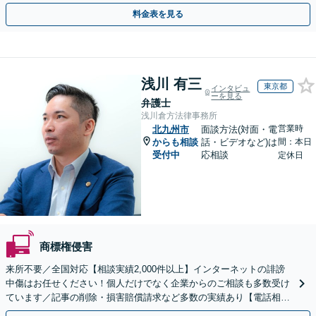
用面のリスクも包み隠さずお伝えしサポートします。
料金表を見る
浅川 有三
東京都
インタビュ
ーを見る
弁護士
浅川倉方法律事務所
営業時
北九州市
面談方法(対面・電
からも相談
話・ビデオなど)は
間：本日
受付中
応相談
定休日
商標権侵害
来所不要／全国対応【相談実績2,000件以上】インターネットの誹謗
中傷はお任せください！個人だけでなく企業からのご相談も多数受け
ています／記事の削除・損害賠償請求など多数の実績あり【電話相談
可】【初回相談無料】【夜間休日面談可】