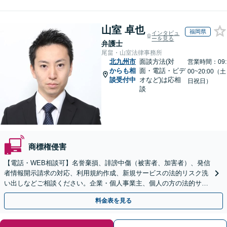
山室 卓也
福岡県
インタビュ
ーを見る
弁護士
尾畠・山室法律事務所
北九州市
面談方法(対
営業時間：09:
からも相
面・電話・ビデ
00~20:00（土
談受付中
オなど)は応相
日祝日）
談
商標権侵害
【電話・WEB相談可】名誉棄損、誹謗中傷（被害者、加害者）、発信
者情報開示請求の対応、利用規約作成、新規サービスの法的リスク洗
い出しなどご相談ください。企業・個人事業主、個人の方の法的サポ
ートをいたします【スポット相談可】
料金表を見る