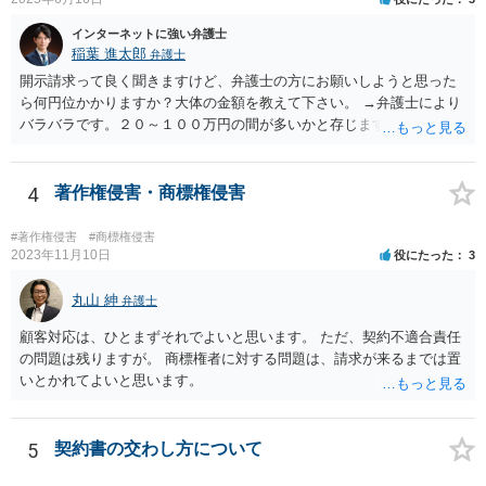
させた時）となるかも知れません。 以上を前提に、まずは動画の配信
は合意に基づく正当な権利だと主張し、相手が反論や削除請求の通
インターネットに強い弁護士
報・裁判等をしてきたら弁護士に依頼して対応するとよいと考えま
稲葉 進太郎
弁護士
す。
開示請求って良く聞きますけど、弁護士の方にお願いしようと思った
ら何円位かかりますか？大体の金額を教えて下さい。 →弁護士により
バラバラです。２０～１００万円の間が多いかと存じます。
4
著作権侵害・商標権侵害
#著作権侵害
#商標権侵害
2023年11月10日
役にたった
3
丸山 紳
弁護士
顧客対応は、ひとまずそれでよいと思います。 ただ、契約不適合責任
の問題は残りますが。 商標権者に対する問題は、請求が来るまでは置
いとかれてよいと思います。
5
契約書の交わし方について