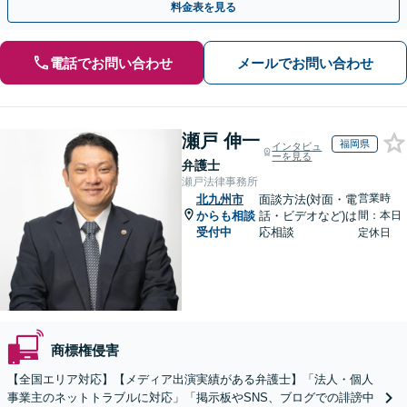
料金表を見る
電話でお問い合わせ
メールでお問い合わせ
瀬戸 伸一
福岡県
インタビュ
ーを見る
弁護士
瀬戸法律事務所
営業時
北九州市
面談方法(対面・電
からも相談
話・ビデオなど)は
間：本日
受付中
応相談
定休日
商標権侵害
【全国エリア対応】【メディア出演実績がある弁護士】「法人・個人
事業主のネットトラブルに対応」「掲示板やSNS、ブログでの誹謗中