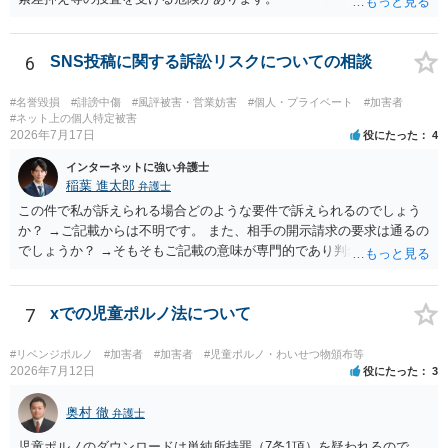
6
SNS投稿に関する訴訟リスクについての相談
#名誉毀損
#誹謗中傷
#風評被害・営業妨害
#個人・プライベート
#加害者
#ネット上の個人特定被害
2026年7月17日
役にたった
4
インターネットに強い弁護士
稲葉 進太郎
弁護士
この件で私が訴えられる場合どのような要件で訴えられるのでしょう
か？ →ご記載からは不明です。 また、相手の開示請求の要求は通るの
でしょうか？ →そもそもご記載の意味が専門的であり判然としないも
のと存じます。直接弁護士に、そのゲームの内容をご説明になりなが
らご相談になることをお勧めいたします。
7
xでの児童ポルノ法について
#リベンジポルノ
#加害者
#加害者
#児童ポルノ・わいせつ物頒布等
2026年7月12日
役にたった
3
奥村 徹
弁護士
児童ポルノのダウンロードは単純所持罪（7条1項）を疑われるので、