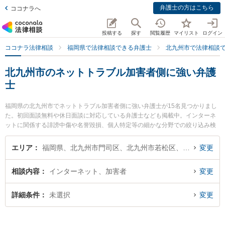
弁護士の方はこちら
ココナラへ
投稿する
探す
閲覧履歴
マイリスト
ログイン
ココナラ法律相談
福岡県で法律相談できる弁護士
北九州市で法律相談
北九州市のネットトラブル加害者側に強い弁護
士
福岡県の北九州市でネットトラブル加害者側に強い弁護士が15名見つかりまし
た。初回面談無料や休日面談に対応している弁護士なども掲載中。インターネ
ットに関係する誹謗中傷や名誉毀損、個人特定等の細かな分野での絞り込み検
索もでき便利です。特に弁護士法人大手町法律事務所 北九州ヘッドオフィスの
眞子 幸人弁護士や弁護士法人大手町法律事務所 北九州ヘッドオフィスの松田
エリア
福岡県、北九州市門司区、北九州市若松区、北九州市戸畑区、北九州市小倉北区、北九州市小倉南区、北九州市八幡東区、北九州市八幡西区
変更
麻友美弁護士、清風法律事務所の祖父江 弘美弁護士のプロフィール情報や弁護
士費用、強みなどが注目されています。『北九州市で土日や夜間に発生したネ
相談内容
インターネット、加害者
変更
ットトラブル加害者側のトラブルを今すぐに弁護士に相談したい』『ネットト
ラブル加害者側のトラブル解決の実績豊富な近くの弁護士を検索したい』『初
回相談無料でネットトラブル加害者側を法律相談できる北九州市内の弁護士に
詳細条件
未選択
変更
相談予約したい』などでお困りの相談者さんにおすすめです。