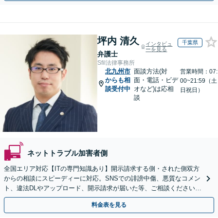
坪内 清久
千葉県
インタビュ
ーを見る
弁護士
Sfil法律事務所
北九州市
面談方法(対
営業時間：07:
からも相
面・電話・ビデ
00~21:59（土
談受付中
オなど)は応相
日祝日）
談
ネットトラブル加害者側
全国エリア対応【ITの専門知識あり】開示請求する側・された側双方
からの相談にスピーディーに対応。SNSでの誹謗中傷、悪質なコメン
ト、違法DLやアップロード、開示請求が届いた等、ご相談ください
【WEB面談OK&解決実績豊富】【千葉中央駅4分】
料金表を見る