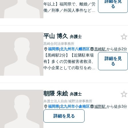
詳細を見
年以上】福岡県で、離婚／労
る
働／刑事／外国人事件などに
精通する弁護士。日頃感じる
小さな違和感・疑問をお気軽
にご相談ください。丁寧に、
平山 博久
会話のキャッチボールを積み
弁護士
重ねながら解決へと動いてま
黒崎合同法律事務所
いります。【韓国語対応可】
福岡県
北九州市八幡西区
黒崎駅
から徒歩2分
|
【黒崎駅2分】【近隣駐車場
詳細を見
有】多くの労働被害者救済、
る
中小企業としての取引をめぐ
る様々な紛争を取り扱ってき
ました。労働者側と使用者側
双方での経験を元に、アドバ
朝隈 朱絵
イスを行うことができます。
弁護士
どんなことでもお気軽にご相
弁護士法人自由 城野法律事務所
談ください。
福岡県
北九州市小倉南区
城野駅
から徒歩3分
|
詳細を見る