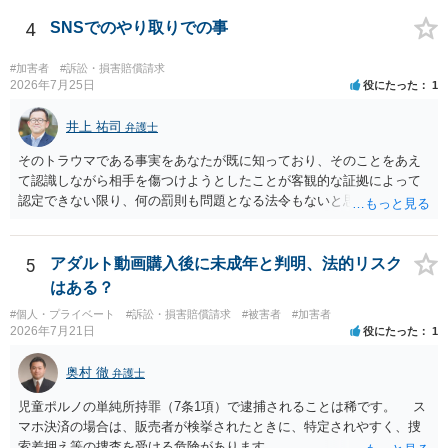
画の尺は10分ほど、服を着たままで胸を触って欲しい、などの要望を
して、要求された金額(1000円程度)の電子マネーを送信してしまいま
4
SNSでのやり取りでの事
した。 そこから、撮影するまで暇なので顔の雰囲気の写真を交換して
欲しい、住んでいる都道府県と区を教えてと言われたので教えたりと
#加害者
#訴訟・損害賠償請求
言ったやり取りをしていました。 というやりとりは、青少年条例違反
2026年7月25日
役にたった
1
（わいせつ行為）の疑いがあります。18歳未満と知らなくても処罰可
能です。
井上 祐司
弁護士
そのトラウマである事実をあなたが既に知っており、そのことをあえ
て認識しながら相手を傷つけようとしたことが客観的な証拠によって
認定できない限り、何の罰則も問題となる法令もないと思われます。
5
アダルト動画購入後に未成年と判明、法的リスク
はある？
#個人・プライベート
#訴訟・損害賠償請求
#被害者
#加害者
2026年7月21日
役にたった
1
奥村 徹
弁護士
児童ポルノの単純所持罪（7条1項）で逮捕されることは稀です。 ス
マホ決済の場合は、販売者が検挙されたときに、特定されやすく、捜
索差押え等の捜査を受ける危険があります。