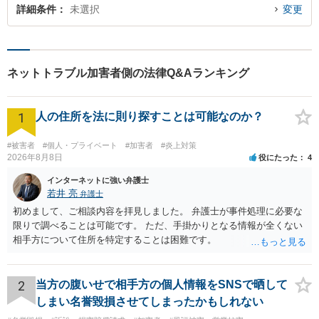
詳細条件
未選択
変更
ネットトラブル加害者側の法律Q&Aランキング
1
人の住所を法に則り探すことは可能なのか？
#被害者
#個人・プライベート
#加害者
#炎上対策
2026年8月8日
役にたった
4
インターネットに強い弁護士
若井 亮
弁護士
初めまして、ご相談内容を拝見しました。 弁護士が事件処理に必要な
限りで調べることは可能です。 ただ、手掛かりとなる情報が全くない
相手方について住所を特定することは困難です。
2
当方の腹いせで相手方の個人情報をSNSで晒して
しまい名誉毀損させてしまったかもしれない