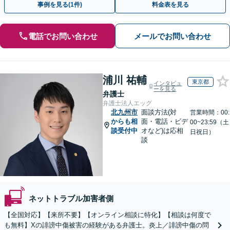
事例を見る(1件)
料金表を見る
電話でお問い合わせ
メールでお問い合わせ
浦川 祐輔
東京都
インタビュ
ーを見る
弁護士
弁護士法人エッグ
北九州市
面談方法(対
営業時間：00:
からも相
面・電話・ビデ
00~23:59（土
談受付中
オなど)は応相
日祝日）
談
ネットトラブル加害者側
【全国対応】【来所不要】【オンライン相談に特化】【相談は何度で
も無料】Xの誹謗中傷被害の経験がある弁護士。炎上／誹謗中傷の問