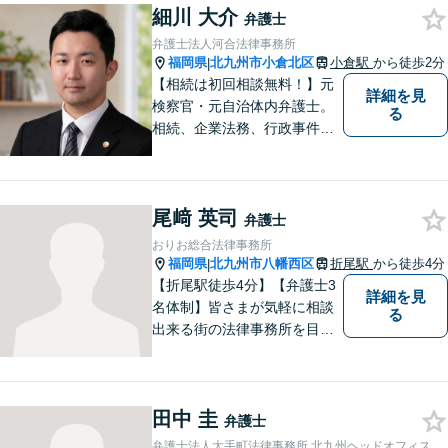
細川 大介
と弁護士に相談してもいいの
弁護士
かな」と思わず、遠慮なくご
弁護士法人河合法律事務所
相談ください。
福岡県
北九州市小倉北区
小倉駅
から徒歩2分
|
【相続は初回相談無料！】元
詳細を見
検察官・元自治体内弁護士。
る
相続、企業法務、行政事件、
国家賠償に注力【北九州・行
橋・京築】
尾﨑 英司
弁護士
おりお総合法律事務所
福岡県
北九州市八幡西区
折尾駅
から徒歩4分
|
【折尾駅徒歩4分】【弁護士3
詳細を見
名体制】皆さまが気軽に相談
る
出来る街の法律事務所を目指
し、お一人おひとりに丁寧な
対応を心がけております。交
通事故・債務整理・相続・不
田中 圭
倫慰謝料のご相談は初回無料
弁護士
です。【夜間・土日対応】
弁護士法人大手町法律事務所 北九州ヘッドオフィス