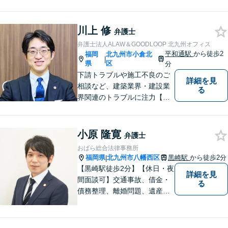
川上 修
弁護士
弁護士法人ALAW＆GOODLOOP 北九州オフィス
平和通駅
から徒歩2
福岡
北九州市小倉北
|
県
区
分
下請トラブルや施工不良のご
詳細を見
相談など、建築業界・建設業
る
界関連のトラブルに注力【企
業法務も多くの実績あり】不
祥事対応、顧問契約など企業
のご相談はお任せください
小原 隆寛
弁護士
【夜間・休日対応可】M&A、
おばら総合法律事務所
株式発行も対応【小倉駅3分】
福岡県
北九州市八幡西区
黒崎駅
から徒歩2分
|
【黒崎駅徒歩2分】【休日・夜
詳細を見
間面談可】交通事故、借金・
る
債務整理、離婚問題、遺産相
続など。ご依頼者さまが安心
して相談できる雰囲気作りを
心がけています。「こんなこ