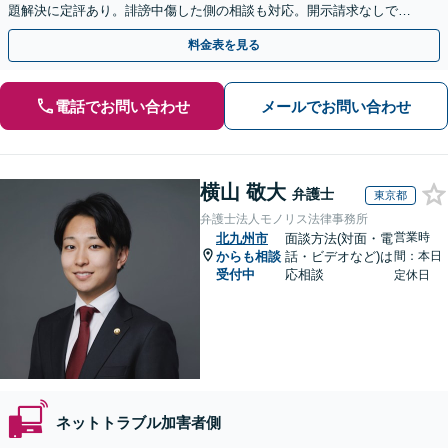
題解決に定評あり。誹謗中傷した側の相談も対応。開示請求なしで本
人の特定ができる場合もあり。
料金表を見る
電話でお問い合わせ
メールでお問い合わせ
横山 敬大
弁護士
東京都
弁護士法人モノリス法律事務所
営業時
北九州市
面談方法(対面・電
からも相談
話・ビデオなど)は
間：本日
受付中
応相談
定休日
ネットトラブル加害者側