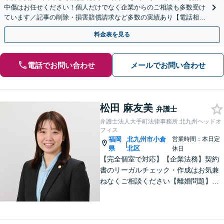
中傷はお任せください！個人だけでなく企業からのご相談も多数受け
ています／記事の削除・損害賠償請求など多数の実績あり【電話相談
可】【初回相談無料】【夜間休日面談可】
料金表を見る
電話でお問い合わせ
メールでお問い合わせ
松田 麻友美
弁護士
弁護士法人大手町法律事務所 北九州ヘッドオ
フィス
福岡
北九州市小倉
営業時間：本日定
|
県
北区
休日
【完全個室で対応】【企業法務】契約
書のリーガルチェック・作成はお気兼
ねなくご相談ください【離婚問題】不
貞慰謝料の請求する側・される側に双
方対応。離婚検討中でもお気軽にご相
談を【駐車場あり】