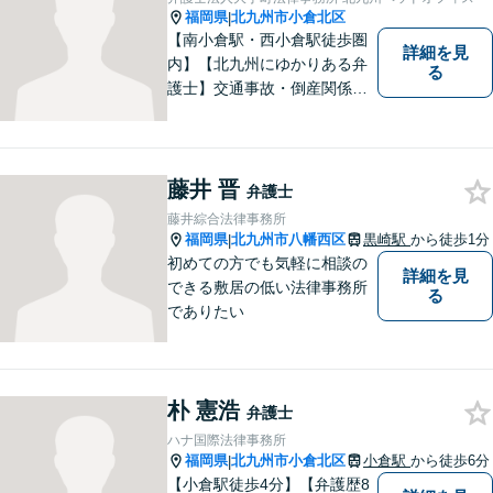
福岡県
北九州市小倉北区
|
【南小倉駅・西小倉駅徒歩圏
詳細を見
内】【北九州にゆかりある弁
る
護士】交通事故・倒産関係・
刑事事件分野などに強みを持
つ弁護士。「信頼のソリュー
ション」をモットーに問題の
本質把握から解決に至るまで
藤井 晋
弁護士
懇切丁寧に対応します！【宅
藤井綜合法律事務所
建士資格あり】
福岡県
北九州市八幡西区
黒崎駅
から徒歩1分
|
初めての方でも気軽に相談の
詳細を見
できる敷居の低い法律事務所
る
でありたい
朴 憲浩
弁護士
ハナ国際法律事務所
福岡県
北九州市小倉北区
小倉駅
から徒歩6分
|
【小倉駅徒歩4分】【弁護歴8