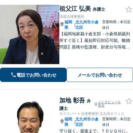
祖父江 弘美
弁護士
清風法律事務所
福岡
北九州市小倉
営業時間：本日定
|
県
北区
休日
【福岡地家裁小倉支部・小倉簡易裁判
所すぐ近く】最短即日対応可能。離婚
問題】親権や監護権、財産分与等複雑
化する問題に解決後も見据えたアドバ
イス【相続・遺言】総合商社での社会
人経験や調停委員の経験で培った調整
力と交渉力を強みに円満な相続へ。
電話でお問い合わせ
メールでお問い合わせ
加地 彰吾
弁
インタビューを
見る
護士
ネクスパート法律事務所 北九州オフィス
福岡
北九州市小倉
営業時間：本日定
|
県
北区
休日
守り抜く。最後まで。ＴＯＵＧＨに。