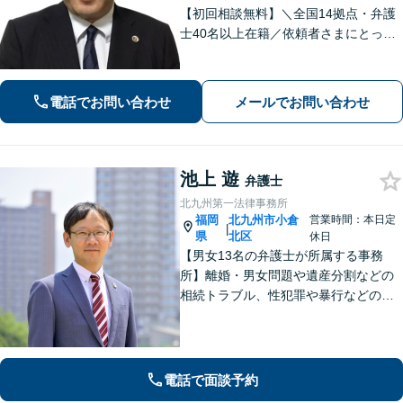
【初回相談無料】＼全国14拠点・弁護
士40名以上在籍／依頼者さまにとって
有利な解決になるよう、最後まで諦め
ずに闘います！借金問題/離婚・男女問
題/相続/交通事故/刑事事件など、ご相
電話でお問い合わせ
メールでお問い合わせ
談ください【夜間・休日対応】
池上 遊
弁護士
北九州第一法律事務所
福岡
北九州市小倉
営業時間：本日定
|
県
北区
休日
【男女13名の弁護士が所属する事務
所】離婚・男女問題や遺産分割などの
相続トラブル、性犯罪や暴行などの刑
事事件を幅広く承ります。どのような
内容でも事務所が一丸となり的確に対
応し、依頼者さまに最善の解決を目指
します【土日祝・当日対応可】
電話で面談予約