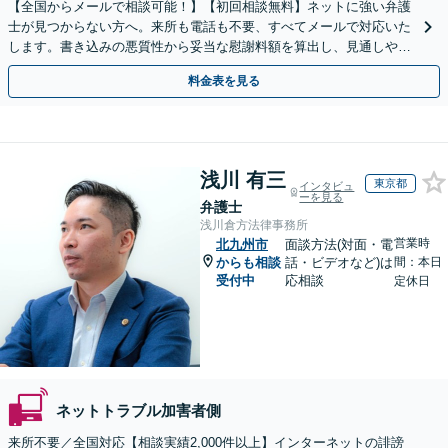
【全国からメールで相談可能！】【初回相談無料】ネットに強い弁護
士が見つからない方へ。来所も電話も不要、すべてメールで対応いた
します。書き込みの悪質性から妥当な慰謝料額を算出し、見通しや費
用面のリスクも包み隠さずお伝えしサポートします。
料金表を見る
浅川 有三
東京都
インタビュ
ーを見る
弁護士
浅川倉方法律事務所
営業時
北九州市
面談方法(対面・電
からも相談
話・ビデオなど)は
間：本日
受付中
応相談
定休日
ネットトラブル加害者側
来所不要／全国対応【相談実績2,000件以上】インターネットの誹謗