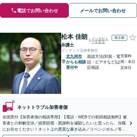
電話でお問い合わせ
メールでお問い合わせ
松本 佳朗
東京都
インタビュ
ーを見る
弁護士
ゴッディス法律事務所
営業時
北九州市
面談方法(対面・電
からも相談
話・ビデオなど)は
間：本日
受付中
応相談
定休日
ネットトラブル加害者側
全国受付【加害者側の相談専用】【電話・WEBでの初回相談無料】被
害者との和解交渉／損害賠償・慰謝料を減額したいと思ったら、当職
にお任せください！ネット上の悪質な書き込み／リベンジポルノ等、
代表弁護士が最後まで対応【関東エリア以外の相談も可】