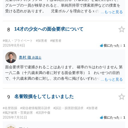
グループの一員が検挙されると、単純所持罪で捜索差押などの捜査を
受ける恐れがあります。 児童ポルノを理由とするｘのアカウント凍
結は日本警察に通報されることがあって（確率はわかりませんが実例
は珍しくない）、これも捜索差押を受けるおそれがあります
8
14才の少女への面会要求について
#個人・プライベート
#加害者
#被害者
2026年8月4日
役にたった
1
奥村 徹
弁護士
面会要求罪で逮捕されることはあります。 確率の％はわかりません 第
一八二条（十六歳未満の者に対する面会要求等） 1 わいせつの目的
で、十六歳未満の者に対し、次の各号に掲げるいずれかの行為をした
者（当該十六歳未満の者が十三歳以上である場合については、その者
が生まれた日より五年以上前の日に生まれた者に限る。）は、一年以
下の拘禁刑又は五十万円以下の罰金に処する。 一 威迫し、偽計を用
9
名誉毀損をしてしまいました
い又は誘惑して面会を要求すること。 二 拒まれたにもかかわらず、
反復して面会を要求すること。 三 金銭その他の利益を供与し、又は
#名誉毀損
#発信者情報開示請求
#訴訟・損害賠償請求
#加害者
その申込み若しくは約束をして面会を要求すること。 2前項の罪を犯
#風評被害・営業妨害
#誹謗中傷
2026年7月31日
役にたった
1
し、よってわいせつの目的で当該十六歳未満の者と面会をした者は、
二年以下の拘禁刑又は百万円以下の罰金に処する。