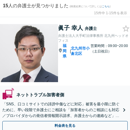
15
人の弁護士が見つかりました
(検索結果について詳しくは
こちら
)
15件中 1-15件を表示
眞子 幸人
弁護士
弁護士法人大手町法律事務所 北九州ヘッドオ
フィス
福
営業時間：09:00~20:00
北九州市小
岡
|
（土日祝日）
倉北区
県
ネットトラブル加害者側
「SNS、口コミサイトでの誹謗中傷などに対応」被害を最小限に防ぐ
ために、早い段階で弁護士にご相談を「加害者からのご相談にも対応
／プロバイダからの発信者情報開示請求、弁護士からの連絡など」法
人の風評被害対策にも対応【休日・夜間相談可】
料金表を見る