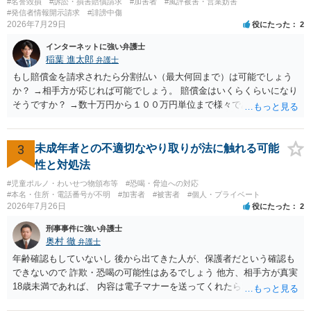
#名誉毀損
#訴訟・損害賠償請求
#加害者
#風評被害・営業妨害
#発信者情報開示請求
#誹謗中傷
2026年7月29日
役にたった
2
インターネットに強い弁護士
稲葉 進太郎
弁護士
もし賠償金を請求されたら分割払い（最大何回まで）は可能でしょう
か？ →相手方が応じれば可能でしょう。 賠償金はいくらくらいになり
そうですか？ →数十万円から１００万円単位まで様々であり、不明で
す。相手方から相談者様に対し請求がなされた場合、減額や分割の交
渉が行われ、双方合意に至れば支払が開始され、決裂して相手方が訴
訟提起を選択すれば訴訟の中で解決がなされる流れが通常です。
3
未成年者との不適切なやり取りが法に触れる可能
性と対処法
#児童ポルノ・わいせつ物頒布等
#恐喝・脅迫への対応
#本名・住所・電話番号が不明
#加害者
#被害者
#個人・プライベート
2026年7月26日
役にたった
2
刑事事件に強い弁護士
奥村 徹
弁護士
年齢確認もしていないし 後から出てきた人が、保護者だという確認も
できないので 詐欺・恐喝の可能性はあるでしょう 他方、相手方が真実
18歳未満であれば、 内容は電子マナーを送ってくれたら自慰行為など
の動画を要望通りに撮って送るよと言ったやりとりでした。 自分は動