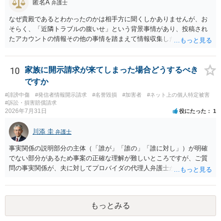
匿名A
弁護士
なぜ貴殿であるとわかったのかは相手方に聞くしかありませんが、お
そらく、「近隣トラブルの腹いせ」という背景事情があり、投稿され
たアカウントの情報その他の事情を踏まえて情報収集した結果、この
ような投稿をするのは貴殿しかいないと推測したもので、これに対し
貴殿が投稿した事実を認めてしまったことで「答え合わせ」になって
しまったのではないでしょうか。 相手方の動きについても、相手方次
10
家族に開示請求が来てしまった場合どうするべき
第ですので何とも言えません。公開の場で回答するには情報が乏し
ですか
く、ここで詳細を明らかにすることは事案の特定に繋がってしまうの
#誹謗中傷
#発信者情報開示請求
#名誉毀損
#加害者
#ネット上の個人特定被害
で、弁護士へ直接相談した方がよいです。
#訴訟・損害賠償請求
2026年7月31日
役にたった
1
川添 圭
弁護士
事実関係の説明部分の主体（「誰が」「誰の」「誰に対し」）が明確
でない部分があるため事案の正確な理解が難しいところですが、ご質
問の事実関係が、夫に対してプロバイダの代理人弁護士から発信者情
報開示請求の意見照会が届いたということであれば、いずれは発信者
情報として夫の氏名と住所が開示され、開示請求者（の代理人弁護
士）が、夫に対して内容証明郵便を送ったり訴訟の提起がなされたり
もっとみる
する可能性があるように思われます。この場合は、開示請求者（とあ
る女性？）の代理人弁護士へ、実は投稿者があなたであるという内容