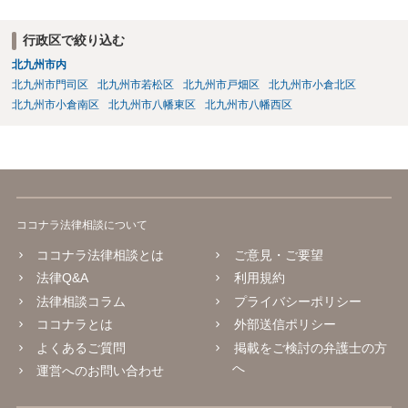
とともに、あなたから連絡することもあり得ます。 夫がクレーム電話
を入れた「相手方の法律事務所」というのがプロバイダの代理人の事
行政区で絞り込む
務所であるのか、それとも開示請求者の代理人の事務所なのかが不明
北九州市内
ですが、もし前者であれば、書類の再送要請にはあまり意味はなく、
一方、後者であるなら、夫を被告として提訴に至る可能性も考える必
北九州市門司区
北九州市若松区
北九州市戸畑区
北九州市小倉北区
要が出てきます。 あなたと夫との夫婦関係の状況（別居中なのか、夫
北九州市小倉南区
北九州市八幡東区
北九州市八幡西区
婦関係は良好なのか、あなたが夫へ嘘をついたのか等）がよくわから
ないところがあり、実際にどのような対応がベターなのかを正確に検
討するためには、公開の相談ではなく、詳しい事実関係を整理した上
で弁護士へ直接相談するべきでしょう。
ココナラ法律相談について
ココナラ法律相談とは
ご意見・ご要望
法律Q&A
利用規約
法律相談コラム
プライバシーポリシー
ココナラとは
外部送信ポリシー
よくあるご質問
掲載をご検討の弁護士の方
へ
運営へのお問い合わせ