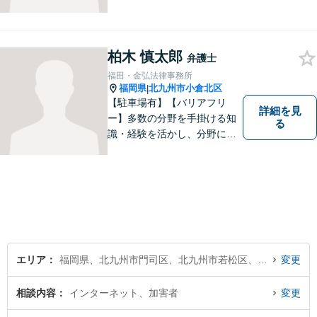
柏木 慎太郎
弁護士
福田・金弘法律事務所
福岡県
北九州市小倉北区
|
【駐車場有】【バリアフリ
詳細を見
ー】多数の分野を手掛ける知
る
識・経験を活かし、分野にと
らわれない多角的・横断的な
見地から、迅速・的確かつ分
かりやすいリーガルサービス
を提供致します。メール相談
やビデオ面談にも柔軟に対応
しております。 まずは、ご相
談ください。
エリア
福岡県、北九州市門司区、北九州市若松区、北九州市戸畑区、北九州市小倉北区、北九州市小倉南区、北九州市八幡東区、北九州市八幡西区
変更
相談内容
インターネット、加害者
変更