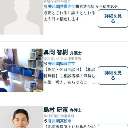
善通寺法律事務所
香川県
善通寺市
善通寺駅
から徒歩10分
|
必要とされる弁護士となれる
詳細を見
よう日々精進します
る
鼻岡 智樹
弁護士
観音寺いぶき法律事務所
香川県
観音寺市
|
【夜間・休日面談可】【相談
詳細を見
料無料】ご相談者様の気持ち
る
を第一考え、あらゆるニーズ
にお応えできるプロフェッシ
ョナルとして、地域の皆さま
の問題解決のサポートをさせ
ていただきます。ご相談は無
島村 研策
弁護士
料ですので、お気軽にご相談
島村研策法律事務所
ください。
香川県
高松市
|
【高松市役所より徒歩約5分】