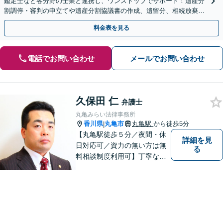
鑑定士など各分野の士業と連携し、ワンストップでサポート！遺産分
割調停・審判の申立てや遺産分割協議書の作成、遺留分、相続放棄、
遺言書など幅広いご相談に対応【オンライン面談OK】
料金表を見る
電話でお問い合わせ
メールでお問い合わせ
久保田 仁
弁護士
丸亀みらい法律事務所
香川県
丸亀市
丸亀駅
から徒歩5分
|
【丸亀駅徒歩５分／夜間・休
詳細を見
日対応可／資力の無い方は無
る
料相談制度利用可】丁寧な対
応を心がけております。お気
軽にご相談ください。（相談
は事前に御予約願います）