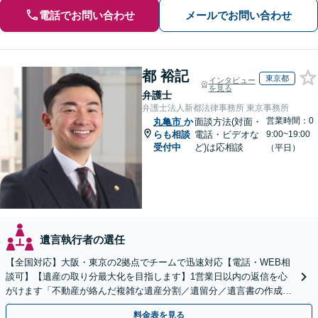
電話でお問い合わせ
メールでお問い合わせ
都 裕記
東京都
インタビュー
を見る
弁護士
弁護士法人新都法律事務所 東京事務所
営業時間：0
丸亀市
か
面談方法(対面・
らも相談
電話・ビデオな
9:00~19:00
受付中
ど)は応相談
（平日）
遺言執行者の選任
【全国対応】大阪・東京の2拠点でチームで迅速対応【電話・WEB相
談可】【遺産の取り分最大化を目指します】1営業日以内の返信を心
がけます「不動産が絡んだ複雑な遺産分割／遺留分／遺言書の作成・
執行／事業承継など、お任せください」【休日相談あり】
料金表を見る