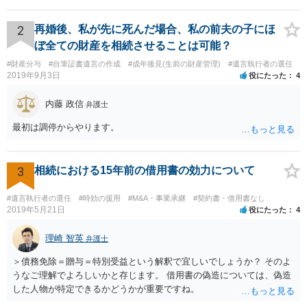
2
再婚後、私が先に死んだ場合、私の前夫の子にほ
ぼ全ての財産を相続させることは可能？
#財産分与
#自筆証書遺言の作成
#成年後見(生前の財産管理)
#遺言執行者の選任
2019年9月3日
役にたった
4
内藤 政信
弁護士
最初は調停からやります。
3
相続における15年前の借用書の効力について
#遺言執行者の選任
#時効の援用
#M&A・事業承継
#契約書・借用書なし
2019年5月21日
役にたった
4
理崎 智英
弁護士
＞債務免除＝贈与＝特別受益という解釈で宜しいでしょうか？ そのよ
うなご理解でよろしいかと存じます。 借用書の偽造については、偽造
した人物が特定できるかどうかが重要ですね。