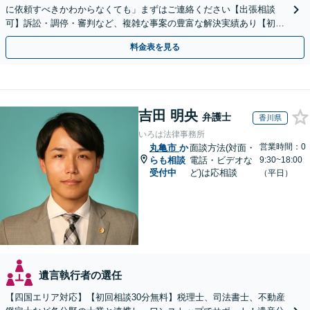
に依頼すべきかわからなくても」まずはご連絡ください【出張相談
可】訴訟・調停・審判など、複雑な事案の豊富な解決実績あり【初回
相談無料】初回面談のみで解決できるケースもあります
料金表を見る
吉田 明央
弁護士
香川県
いろは法律事務所
営業時間：0
丸亀市
か
面談方法(対面・
らも相談
電話・ビデオな
9:30~18:00
受付中
ど)は応相談
（平日）
遺言執行者の選任
【四国エリア対応】【初回相談30分無料】税理士、司法書士、不動産