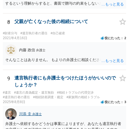
するという理解からすると、書面で贈与の約束をしないと相手方は支
払いを請求できません。 反面、実際に支払ったあとから返金を求める
ことは困難です。 くれぐれも今後お気をつけください。 弁護士に対応
を依頼されるのも悪くはありませんが、感情的な理由が強いと思いま
8
父親が亡くなった後の相続について
すので法的観点から説得を試みても解決は難しいように思います。
#財産分与
#遺言執行者の選任
#自己破産
2021年4月16日
役にたった
2
内藤 政信
弁護士
そんなことはありません。 もよりの弁護士に相談ください。
9
遺言執行者にも弁護士をつけたほうがかいいので
しょうか？
#遺言
#遺言の真偽鑑定・遺言無効
#相続トラブルの代理交渉
#遺言執行者の選任
#相続財産調査・鑑定
#家族間の相続トラブル
2025年8月8日
役にたった
3
川添 圭
弁護士
弁護士へ依頼するかどうかは事案によりますが、あなたも遺言執行者