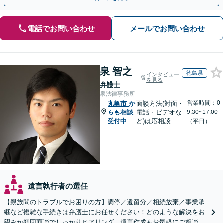
電話でお問い合わせ
メールでお問い合わせ
泉 智之
徳島県
インタビュー
を見る
弁護士
泉法律事務所
営業時間：0
丸亀市
か
面談方法(対面・
らも相談
電話・ビデオな
9:30~17:00
受付中
ど)は応相談
（平日）
遺言執行者の選任
【親族間のトラブルでお困りの方】調停／遺留分／相続放棄／事業承
継など複雑な手続きは弁護士にお任せください！どのような解決をお
望みか初回面談でしっかりヒアリング。遺言作成もお気軽にご相談く