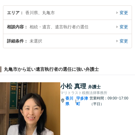
エリア
香川県、丸亀市
変更
相談内容
相続・遺言、遺言執行者の選任
変更
詳細条件
未選択
変更
丸亀市から近い遺言執行者の選任に強い弁護士
小松 真理
弁護士
マリトラスト税務法律事務所
香川
宇多津
営業時間：09:00~17:00
|
県
町
（平日）