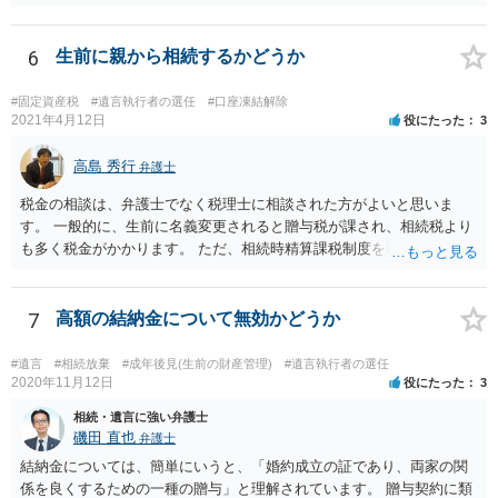
6
生前に親から相続するかどうか
#固定資産税
#遺言執行者の選任
#口座凍結解除
2021年4月12日
役にたった
3
高島 秀行
弁護士
税金の相談は、弁護士でなく税理士に相談された方がよいと思いま
す。 一般的に、生前に名義変更されると贈与税が課され、相続税より
も多く税金がかかります。 ただ、相続時精算課税制度を取れば、実質
的に相続税と同等の税金で済む可能性があります。 実際に税理士にど
ういう場合にどれくらい税金がかかるか計算してもらって どういう方
針を取るか決められたらよいと思います。
7
高額の結納金について無効かどうか
#遺言
#相続放棄
#成年後見(生前の財産管理)
#遺言執行者の選任
2020年11月12日
役にたった
3
相続・遺言に強い弁護士
磯田 直也
弁護士
結納金については、簡単にいうと、「婚約成立の証であり、両家の関
係を良くするための一種の贈与」と理解されています。 贈与契約に類