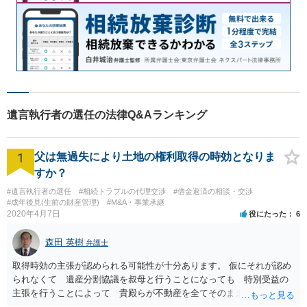
遺言執行者の選任の法律Q&Aランキング
1
父は無過失により土地の権利取得の時効となりま
すか？
#遺言執行者の選任
#相続トラブルの代理交渉
#借金返済の相談・交渉
#成年後見(生前の財産管理)
#M&A・事業承継
2020年4月7日
役にたった
6
森田 英樹
弁護士
取得時効の主張が認められる可能性が十分あります。 仮にそれが認め
られなくて 遺産分割協議を叔母と行うことになっても 特別受益の
主張を行うことによって 貴殿らが不動産を全てそのまま取得できる
ことが可能でしょう。