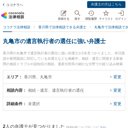
弁護士の方はこちら
ココナラへ
投稿する
探す
閲覧履歴
マイリスト
ログイン
ココナラ法律相談
香川県で法律相談できる弁護士
丸亀市で法律相談で
丸亀市の遺言執行者の選任に強い弁護士
香川県の丸亀市で遺言執行者の選任に強い弁護士が2名見つかりました。休日面
談や夜間面談に対応している弁護士なども掲載中。相続・遺言に関係する家族
間の相続トラブルや認知症の相続、遺産分割等の細かな分野での絞り込み検索
もでき便利です。特にはるかぜ法律事務所の柳浦 清文弁護士や丸亀みらい法律
事務所の久保田 仁弁護士のプロフィール情報や弁護士費用、強みなどが注目さ
エリア
香川県、丸亀市
変更
れています。『丸亀市で土日や夜間に発生した遺言執行者の選任のトラブルを
今すぐに弁護士に相談したい』『遺言執行者の選任のトラブル解決の実績豊富
相談内容
相続・遺言、遺言執行者の選任
変更
な近くの弁護士を検索したい』『初回相談無料で遺言執行者の選任を法律相談
できる丸亀市内の弁護士に相談予約したい』などでお困りの相談者さんにおす
すめです。
詳細条件
未選択
変更
2
人の弁護士が見つかりました
(検索結果について詳しくは
こちら
)