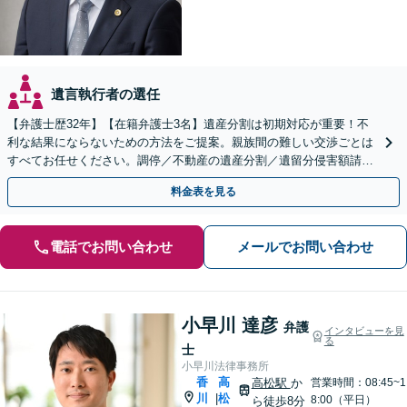
遺言執行者の選任
【弁護士歴32年】【在籍弁護士3名】遺産分割は初期対応が重要！不
利な結果にならないための方法をご提案。親族間の難しい交渉ごとは
すべてお任せください。調停／不動産の遺産分割／遺留分侵害額請求
／相続放棄／遺言書の作成など【高松駅徒歩8分】
料金表を見る
電話でお問い合わせ
メールでお問い合わせ
小早川 達彦
弁護
インタビューを見
る
士
小早川法律事務所
香
高
高松駅
か
営業時間：08:45~1
川
松
|
8:00（平日）
ら徒歩8分