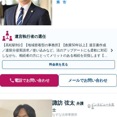
県
市
遺言執行者の選任
【高松駅8分】【地域密着型の事務所】【創業50年以上】遺言書作成
／遺留分侵害請求／使い込みなど。法のアップデートにも柔軟に対応
しながら、相続者の方にとってメリットのある相続を目指します【休
日／夜間面談OK（要予約）】
料金表を見る
電話でお問い合わせ
メールでお問い合わせ
諏訪 弦太
弁護
インタビューを見
る
士
なずな法律事務所