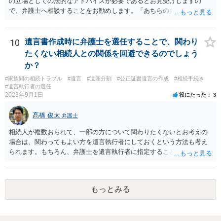
の立場としての法的なアドバイスが必要であるとお見受けしますの
で、弁護士へ相談することをお勧めします。「あちらの弁護士」（元
嫁と娘の弁護士のことでしょうか）へ聴いても、自分に有利な主張や
誘導しかしてこないと思います。
10
遺言書作成時に弁護士を選任することで、関わり
たくない相続人との関係を回避できるのでしょう
か？
#家族間の相続トラブル
#遺言
#遺産分割
#公正証書遺言の作成
#相続手続き
#遺言執行者の選任
2023年9月1日
役にたった
3
髙橋 俊太
弁護士
相続人が複数おられて、一部の方について関わりたくないとお考えの
場合は、関わってもよい方を遺言執行者にしておくという方法も考え
られます。もちろん、弁護士を遺言執行者に指定することもできます
が、（関わってもよい）相続人を遺言執行者に指定しておいて、その
方に再委任の権限を付与しておくという方法もあります。 一度、弁護
士に直接ご相談されることをお勧めいたします。
もっとみる