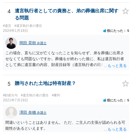
4
遺言執行者としての責務と、弟の葬儀出席に関す
る問題
#遺言
#遺言執行者の選任
2024年1月18日
役にたった
5
岡田 晃朝
弁護士
この場合、直ちに父が亡くなったことを知らせず、弟を葬儀に出席さ
せなくても問題ないですか。葬儀をが終わった後に、私は遺言執行者
として弟に遺言書の内容、財産目録等（遺言執行者の職務）を知らせ
ればよいですか。 葬儀は喪主が主催する行事ですから、誰を参加させ
るかは喪主の自由です。 呼ばなくてもかまいません。 そもそも、そう
いう法律関係にありません。 遺言の内容と遺産の総額の通知、公正証
5
贈与された土地は特有財産？
書でない場合は遺言の検認については、執行者に通知義務があるの
で、対応しましょう。 そのあとは遺留分の請求などがあればそれへの
#財産分与
#遺言執行者の選任
#審判
対応となるでしょう。
2021年7月19日
役にたった
5
澤田 奈穗
弁護士
間違いということはありません。 ただ、ご主人の主張が認められる可
能性があるといえます。