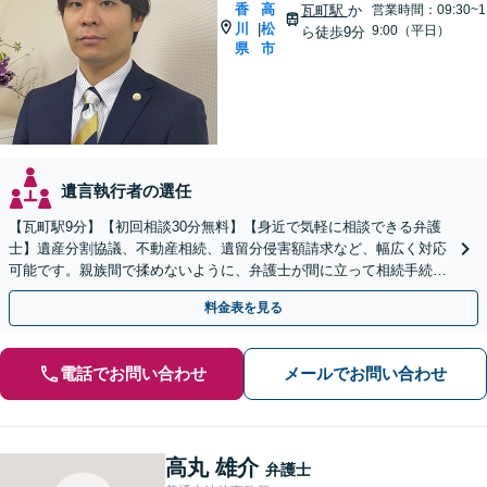
香
高
瓦町駅
か
営業時間：09:30~1
川
松
|
9:00（平日）
ら徒歩9分
県
市
遺言執行者の選任
【瓦町駅9分】【初回相談30分無料】【身近で気軽に相談できる弁護
士】遺産分割協議、不動産相続、遺留分侵害額請求など、幅広く対応
可能です。親族間で揉めないように、弁護士が間に立って相続手続き
をサポートします。【電話相談可】【休日・夜間対応】
料金表を見る
電話でお問い合わせ
メールでお問い合わせ
高丸 雄介
弁護士