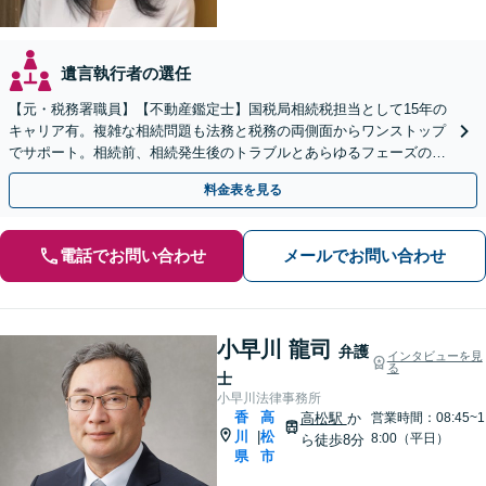
遺言執行者の選任
【元・税務署職員】【不動産鑑定士】国税局相続税担当として15年の
キャリア有。複雑な相続問題も法務と税務の両側面からワンストップ
でサポート。相続前、相続発生後のトラブルとあらゆるフェーズのご
相談に対応します【駐車場あり】【電話・Web相談可】
料金表を見る
電話でお問い合わせ
メールでお問い合わせ
小早川 龍司
弁護
インタビューを見
る
士
小早川法律事務所
香
高
高松駅
か
営業時間：08:45~1
川
松
|
8:00（平日）
ら徒歩8分
県
市