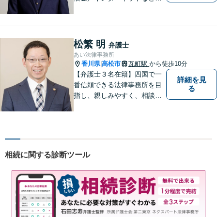
広い分野に対応可能です！依
頼者様の抱えるお気持ちや状
況をしっかり把握した上で、
皆様にとって最善の解決を模
松繁 明
弁護士
索します。まずはお気軽にご
あい法律事務所
相談ください。
香川県
高松市
瓦町駅
から徒歩10分
|
【弁護士３名在籍】四国で一
詳細を見
番信頼できる法律事務所を目
る
指し、親しみやすく、相談し
やすい環境を整えておりま
す。お気軽にご相談くださ
い。
相続に関する診断ツール