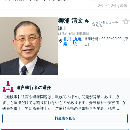
2件中 1-2件を表示
柳浦 清文
弁
インタビューを
見る
護士
はるかぜ法律事務所
香川
丸亀
営業時間：08:30~20:00（平
|
県
市
日）
遺言執行者の選任
【元検事】遺言や遺産問題は、親族間の様々な問題が背景にあり、必
ずしも法律だけでは割り切れないものがあります。介護福祉士実務者
研修を修了している弁護士が、ご依頼者様のお気持ちを酌み、税理士
など他士業とも密接に連携しながら丁寧に対応いたします。
料金表を見る