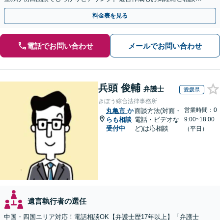
ださい。
料金表を見る
電話でお問い合わせ
メールでお問い合わせ
兵頭 俊輔
弁護士
愛媛県
きぼう綜合法律事務所
営業時間：0
丸亀市
か
面談方法(対面・
らも相談
電話・ビデオな
9:00~18:00
受付中
ど)は応相談
（平日）
遺言執行者の選任
中国・四国エリア対応！電話相談OK【弁護士歴17年以上】「弁護士