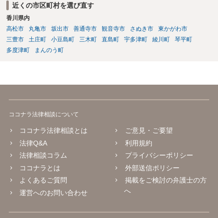
近くの市区町村を選び直す
香川県内
高松市
丸亀市
坂出市
善通寺市
観音寺市
さぬき市
東かがわ市
三豊市
土庄町
小豆島町
三木町
直島町
宇多津町
綾川町
琴平町
多度津町
まんのう町
ココナラ法律相談について
ココナラ法律相談とは
ご意見・ご要望
法律Q&A
利用規約
法律相談コラム
プライバシーポリシー
ココナラとは
外部送信ポリシー
よくあるご質問
掲載をご検討の弁護士の方
へ
運営へのお問い合わせ