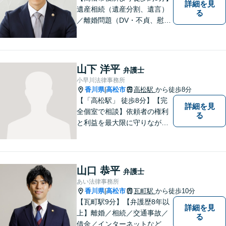
詳細を見
遺産相続（遺産分割、遺言）
る
／離婚問題（DV・不貞、慰謝
料、財産分与）／不動産／刑
事弁護など取扱い。満足度の
高いリーガルサービスをご提
供します。
山下 洋平
弁護士
小早川法律事務所
香川県
高松市
高松駅
から徒歩8分
|
【「高松駅」 徒歩8分】【完
詳細を見
全個室で相談】依頼者の権利
る
と利益を最大限に守りなが
ら、効果的な法的手続きを進
めるよう努めます。 問題が悪
化する前におよその方向性を
見出すお手伝いができれば、
山口 恭平
弁護士
幸いです。お気軽にご相談く
あい法律事務所
ださい。
香川県
高松市
瓦町駅
から徒歩10分
|
【瓦町駅9分】【弁護歴8年以
詳細を見
上】離婚／相続／交通事故／
る
借金／インターネットなど幅