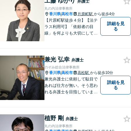
工藤 ゆかり
弁護士
丸の内法律事務所
香川県
高松市
片原町駅
から徒歩4分
|
【片原町駅徒歩４分】【法テ
詳細を見
ラス利用可】「依頼者の目
る
線」を何よりも大切にしてい
きたいと考えています。依頼
者の目線に立って、依頼者に
寄り添い、依頼者に納得して
兼光 弘幸
頂ける事件解決を目指して参
弁護士
ります。【当日／夜間／休日
のぞみ総合法律事務所
対応可】お気軽にご相談くだ
香川県
高松市
高松駅
から徒歩10分
|
さい。
兼光弁護士に依頼して駄目で
詳細を見
あれば仕方が無い。そう思わ
る
れる弁護士を目指していま
す。
植野 剛
弁護士
丸の内法律事務所