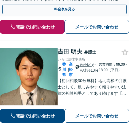
金が得られるよう尽力します！
料金表を見る
電話でお問い合わせ
メールでお問い合わせ
吉田 明央
弁護士
いろは法律事務所
香
高
高松駅
か
営業時間：09:30~
川
松
|
18:00（平日）
ら徒歩10分
県
市
【初回相談30分無料】地元高松の弁護
士として、親しみやすく頼りやすい法
律の相談相手としてあり続けます【相
続問題】他士業とスムーズに連携し、
納得できる解決の実現を目指します
【離婚問題】不貞慰謝料の請求する側
電話でお問い合わせ
メールでお問い合わせ
／された側、双方に対応【弁護士歴10
年以上】