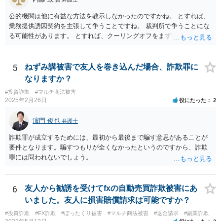
の額を定めるに当たって、被害者の過失を考慮する制度であるとこ
ろ、第１審被告らの不法行為は、故意による違法な詐欺行為であっ
公的機関は他に有益な方法を教示しなかったのですかね。 とすれば、
て、このような場合に、被害者である第１審原告らの損害額を減額す
業務提供誘因契約を主張して争うことですね。 裁判所で争うことにな
ることは、加害者である第１審被告らに対し、故意に違法な手段で取
る可能性があります。 とすれば、クーリングオフをまず実行すること
得した利得を許容する結果になって相当でない。」と判示した。。 投
です。
資詐欺（ポンジスキーム）等の事例においては、相手方が故意に騙し
た事案であれば、過失相殺の主張は封じられることになります。
5
ねずみ講被害で友人を巻き込んだ場合、詐欺罪に
なりますか？
#投資詐欺
#マルチ商法被害
2025年2月26日
役にたった
2
濵門 俊也
弁護士
詐欺罪が成立するためには、最初から最後まで騙す意思があることが
要件となります。騙すつもりが全くなかったというのですから、詐欺
罪には問われないでしょう。
6
友人から勧誘を受けてfxの自動売買詐欺被害にあ
いました。友人に損害賠償請求は可能ですか？
#投資詐欺
#FX詐欺
#ぼったくり被害
#マルチ商法被害
#返金請求
#副業詐欺