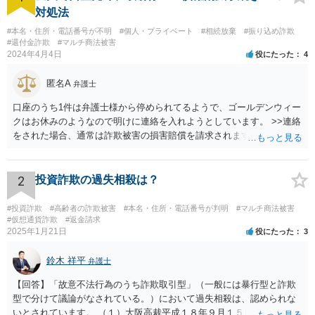
対処法
#本名・住所・電話番号が不明
#個人・プライベート
#相続放棄
#振り込め詐欺
#還付金詐欺
#マルチ商法被害
2024年4月4日
役にたった
4
匿名A
弁護士
口座のうち1件は弁護士様から停められてるようで、ゴールデンウィー
クはお休みのようなので明けに連絡を入れようとしています。 >>連絡
をされた場合、通常は詐欺被害の損害賠償を請求されますのでご留意
ください。
2
投資詐欺の過失相殺は？
#投資詐欺
#高齢者の詐欺被害
#本名・住所・電話番号が判明
#マルチ商法被害
#仮想通貨詐欺
#返金請求
2025年1月21日
役にたった
3
鈴木 祥平
弁護士
【回答】「故意不法行為のうち詐欺取引型」（一般には暴行型と詐欺
型で分けて議論がなされている。）において過失相殺は、認められな
いとされています。 （１）大阪高裁平成１８年９月１５日裁判例 裁判