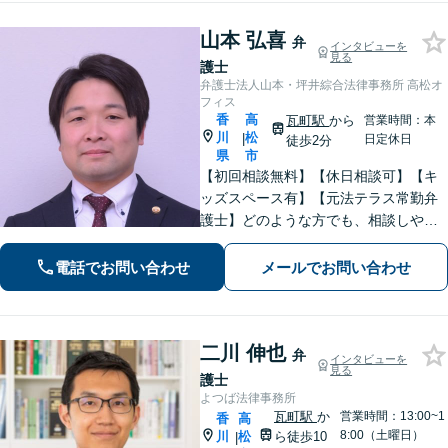
山本 弘喜
弁
インタビューを
見る
護士
弁護士法人山本・坪井綜合法律事務所 高松オ
フィス
香
高
瓦町駅
から
営業時間：本
川
松
|
日定休日
徒歩2分
県
市
【初回相談無料】【休日相談可】【キ
ッズスペース有】【元法テラス常勤弁
護士】どのような方でも、相談しやす
い環境を整えています。依頼者様に寄
り添った対応を心がけています。【離
電話でお問い合わせ
メールでお問い合わせ
婚・男女問題】DV被害へ積極的に対
応。お気軽にご相談ください。
二川 伸也
弁
インタビューを
見る
護士
よつば法律事務所
瓦町駅
か
営業時間：13:00~1
香
高
8:00（土曜日）
川
松
ら徒歩10
|