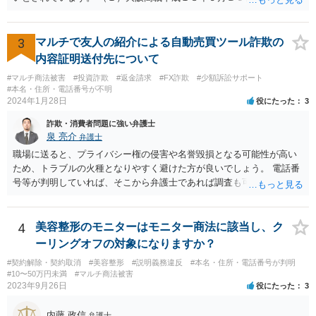
所は、「故意ある不法行為に対する過失相殺の適否」について「過失
相殺は、本来文字通り過失のある当事者同士の損害の公平な分担調整
のための法制度であり、元来故意の不法行為の場合にはなじまないも
3
マルチで友人の紹介による自動売買ツール詐欺の
のというべきである。なぜなら、故意の不法行為は、加害者が悪意を
内容証明送付先について
もって一方的に被害者に対して仕掛けるものであり、根本的に被害者
#マルチ商法被害
#投資詐欺
#返金請求
#FX詐欺
#少額訴訟サポート
に生じた痛みをともに分け合うための基盤を欠く上、取引的不法行為
#本名・住所・電話番号が不明
における加害者の故意は、通常、被害者の落ち度或いは弱み、不意、
2024年1月28日
役にたった
3
不用意、不注意、未熟、無能、無知、愚昧等に対して向けられ、それ
詐欺・消費者問題に強い弁護士
らにつけ込むものであるから、被害者が加害者の思惑どおりに落ち度
泉 亮介
弁護士
等を示したからといって、これをもって被害者の過失と評価し、被害
者の加害者に対する損害賠償から被害者の落ち度等相当分を減額する
職場に送ると、プライバシー権の侵害や名誉毀損となる可能性が高い
ことにすれば必ず不法行為の成果をその分確保することができること
ため、トラブルの火種となりやすく避けた方が良いでしょう。 電話番
になるが、そのような事態を容認することは、結果として、不法行為
号等が判明していれば、そこから弁護士であれば調査も可能です。
のやり得を保証するに等しく、故意の不法行為を助長、支援、奨励す
るにも似て、明らかに正義と法の精神に反するからである。したがっ
て、故意の不法行為の場合、特段の事情がない限り、被害者の落ち度
4
美容整形のモニターはモニター商法に該当し、ク
等を過失と評価して損害額の減額事由とすることは許されない。」と
ーリングオフの対象になりますか？
判示した。 （２）東京高等裁判所平成３０年５月２３日裁判例 裁判所
#契約解除・契約取消
#美容整形
#説明義務違反
#本名・住所・電話番号が判明
は、「故意ある不法行為（詐欺行為）に対する過失相殺の適用」につ
#10〜50万円未満
#マルチ商法被害
いて「本件のような故意による不法行為であって犯罪成立可能性すら
2023年9月26日
役にたった
3
あるものによる被害について、過失相殺をすることは、極力避けるべ
きである。・・・過失相殺は、当事者間の公平を図るため、損害賠償
内藤 政信
弁護士