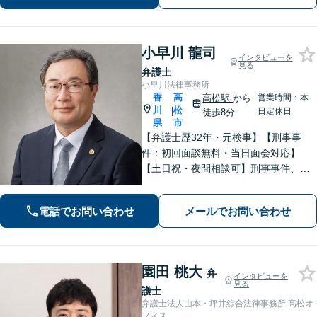
士のフットワークで、依頼者の方の多
様なニーズに応えます。
小早川 龍司
インタビューを
見る
弁護士
小早川法律事務所
香
高
高松駅
から
営業時間：本
川
松
|
日定休日
徒歩8分
県
市
【弁護士歴32年・元検事】【刑事事
件：初回面談無料・当日面会対応】
【土日祝・夜間相談可】刑事事件、離
婚・男女問題、相続、交通事故、債務
整理等。地域密着型で丁寧に対応しま
電話でお問い合わせ
メールでお問い合わせ
す。【高松駅徒歩10分】【所属弁護士3
名】
園田 桃大
弁
インタビューを
見る
護士
弁護士法人山本・坪井綜合法律事務所 高松オ
フィス