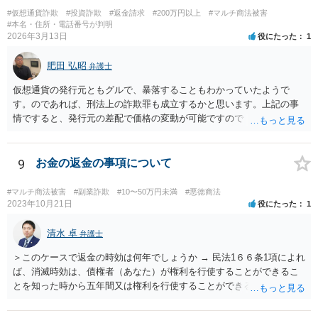
#仮想通貨詐欺
#投資詐欺
#返金請求
#200万円以上
#マルチ商法被害
#本名・住所・電話番号が判明
2026年3月13日
役にたった
1
肥田 弘昭
弁護士
仮想通貨の発行元ともグルで、暴落することもわかっていたようで
す。のであれば、刑法上の詐欺罪も成立するかと思います。上記の事
情ですると、発行元の差配で価格の変動が可能ですので「投資」では
なく詐欺の手段として評価できる可能性があります。金銭を交付した
行為については、不法行為に基づく損害賠償、不当利得返還請求など
が考えられます。知人やファンドリーダーを共同不法行為者として、
9
お金の返金の事項について
損害賠償請求することが考えられます。ご参考にしてください。
#マルチ商法被害
#副業詐欺
#10〜50万円未満
#悪徳商法
2023年10月21日
役にたった
1
清水 卓
弁護士
＞このケースで返金の時効は何年でしょうか → 民法1６６条1項によれ
ば、消滅時効は、債権者（あなた）が権利を行使することができるこ
とを知った時から五年間又は権利を行使することができる時から十年
間と思われます。 ただし、民法152条により、権利の承認があった
ときは、時効は更新しされ、その時から新たに進行を開始します。