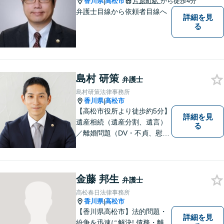
香川県
高松市
片原町駅
から徒歩4分
|
弁護士目線から依頼者目線へ
詳細を見
る
島村 研策
弁護士
島村研策法律事務所
香川県
高松市
|
【高松市役所より徒歩約5分】
詳細を見
遺産相続（遺産分割、遺言）
る
／離婚問題（DV・不貞、慰謝
料、財産分与）／不動産／刑
事弁護など取扱い。満足度の
高いリーガルサービスをご提
供します。
金藤 邦生
弁護士
高松春日法律事務所
香川県
高松市
|
【香川県高松市】法的問題・
詳細を見
紛争を迅速に解決! 債務・離