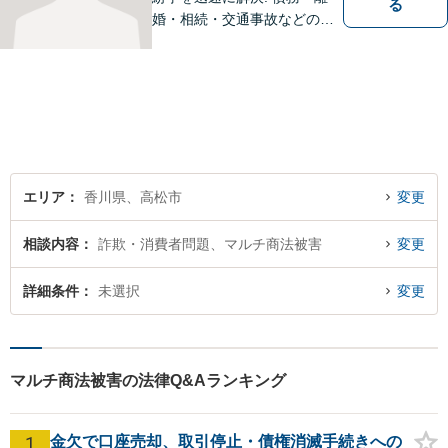
る
婚・相続・交通事故などの問
題でお困り方はぜひ一度ご相
談ください。
エリア
香川県、高松市
変更
相談内容
詐欺・消費者問題、マルチ商法被害
変更
詳細条件
未選択
変更
マルチ商法被害の法律Q&Aランキング
1
金欠で口座売却、取引停止・債権消滅手続きへの