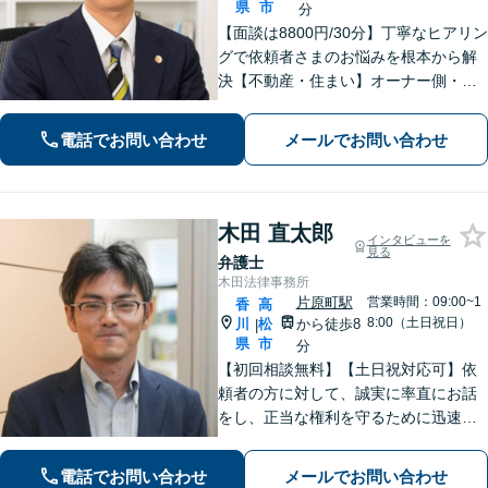
県
市
分
【面談は8800円/30分】丁寧なヒアリン
グで依頼者さまのお悩みを根本から解
決【不動産・住まい】オーナー側・借
主側どちらの対応も可能です【相続・
遺言】他士業との連携でスピーディー
電話でお問い合わせ
メールでお問い合わせ
に解決します【夜間・休日相談可】
【個室完備】【瓦町駅10分】
木田 直太郎
インタビューを
見る
弁護士
木田法律事務所
片原町駅
営業時間：09:00~1
香
高
8:00（土日祝日）
川
松
から徒歩8
|
県
市
分
【初回相談無料】【土日祝対応可】依
頼者の方に対して、誠実に率直にお話
をし、正当な権利を守るために迅速に
問題解決に向けて尽力いたします。ベ
テラン弁護士のノウハウと、若手弁護
電話でお問い合わせ
メールでお問い合わせ