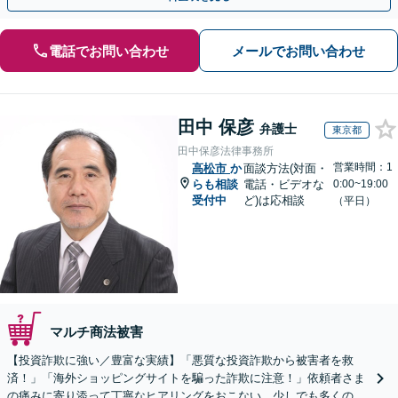
電話でお問い合わせ
メールでお問い合わせ
田中 保彦
弁護士
東京都
田中保彦法律事務所
営業時間：1
高松市
か
面談方法(対面・
らも相談
電話・ビデオな
0:00~19:00
受付中
ど)は応相談
（平日）
マルチ商法被害
【投資詐欺に強い／豊富な実績】「悪質な投資詐欺から被害者を救
済！」「海外ショッピングサイトを騙った詐欺に注意！」依頼者さま
の痛みに寄り添って丁寧なヒアリングをおこない、少しでも多くの返