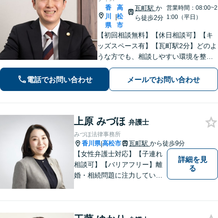
香
高
瓦町駅
か
営業時間：08:00~2
川
松
|
1:00（平日）
ら徒歩2分
県
市
【初回相談無料】【休日相談可】【キ
ッズスペース有】【瓦町駅2分】どのよ
うな方でも、相談しやすい環境を整え
ています。依頼者様に寄り添った対応
を心がけています。【離婚・男女問
電話でお問い合わせ
メールでお問い合わせ
題】DV被害へ積極的に対応。お気軽に
ご相談ください。
上原 みづほ
弁護士
みづほ法律事務所
香川県
高松市
瓦町駅
から徒歩9分
|
【女性弁護士対応】【子連れ
詳細を見
相談可】【バリアフリー】離
る
婚・相続問題に注力していま
す。女性弁護士をお探しの方
はお問い合わせください。