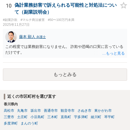
「電話の音声録音やLINEで相手がお金を返金する内容の文書は残って
10
偽計業務妨害で訴えられる可能性と対処法につい
います。」とのことですが、これらが権利の承認にあたる可能性もあ
て（副業説明会）
ります。 ＞こんな状態でも返金要求してもいいのでしょうか。 → 相
#副業詐欺
#マルチ商法被害
#50〜100万円未満
手方が４５万円をこのまま利得できる法的根拠はないように思われま
2025年11月27日
す。考えられる回収手段としては、支払督促、少額訴訟、民事調停、
民事訴訟等があります。各手続きにはそれぞれの特徴があるので、一
藤本 顯人
弁護士
度、お住まいの地域等の弁護士に相談する等して、ご事案にあった方
法を検討なさってみてはいかがでしょうか。 【参考】お金を払っても
この程度では業務妨害になりません。 詐欺や恐喝の口実に言っている
らえない」とお困りの方へ（政府広報オンライン） https://www.gov-o
だけです。
nline.go.jp/useful/article/201504/1.html
もっとみる
近くの市区町村を選び直す
香川県内
高松市
丸亀市
坂出市
善通寺市
観音寺市
さぬき市
東かがわ市
三豊市
土庄町
小豆島町
三木町
直島町
宇多津町
綾川町
琴平町
多度津町
まんのう町