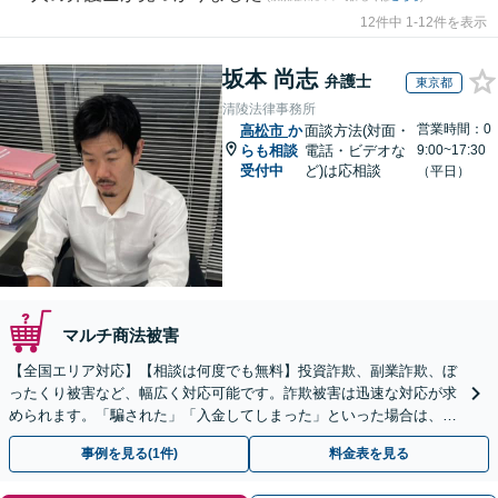
12件中 1-12件を表示
坂本 尚志
弁護士
東京都
清陵法律事務所
営業時間：0
高松市
か
面談方法(対面・
らも相談
電話・ビデオな
9:00~17:30
受付中
ど)は応相談
（平日）
マルチ商法被害
【全国エリア対応】【相談は何度でも無料】投資詐欺、副業詐欺、ぼ
ったくり被害など、幅広く対応可能です。詐欺被害は迅速な対応が求
められます。「騙された」「入金してしまった」といった場合は、お
早めにご相談ください。【電話・メール・WEB相談可】
事例を見る(1件)
料金表を見る