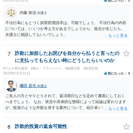
2022年5月12日
役にたった
2
内藤 政信
弁護士
不法行為にもとづく損害賠償請求は、可能でしょう。 不法行為の内容
については、いくつか考え方があるでしょうから、疑念が生じたら、
弁護士に相談してもいいでしょう。
7
詐欺に加担したお詫びを自分から払うと言ったの
に支払ってもらえない時にどうしたらいいのか
#マルチ商法被害
#個人・プライベート
#副業詐欺
#投資詐欺
2020年10月31日
役にたった
5
磯田 直也
弁護士
ご友人の方とやりとりされて、返済期日などを定めて書面にしておく
べきでしょう。 なお、状況や具体的な態様によって結論は変わります
が、投資のような外観を有する案件について、紹介者が被紹介者に対
して必ずしも民事上の損害賠償責任を負わないわけではありません。
8
詐欺的投資の返金可能性