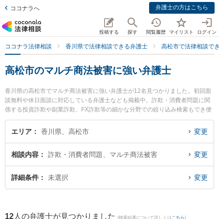
弁護士の方はこちら
ココナラへ
投稿する
探す
閲覧履歴
マイリスト
ログイン
ココナラ法律相談
香川県で法律相談できる弁護士
高松市で法律相談で
高松市のマルチ商法被害に強い弁護士
香川県の高松市でマルチ商法被害に強い弁護士が12名見つかりました。初回面
談無料や休日面談に対応している弁護士なども掲載中。詐欺・消費者問題に関
係する投資詐欺や副業詐欺、FX詐欺等の細かな分野での絞り込み検索もでき便
利です。特にいろは法律事務所の吉田 明央弁護士や弁護士法人山本・坪井綜合
法律事務所 高松オフィスの山本 弘喜弁護士、よつば法律事務所の二川 伸也弁
エリア
香川県、高松市
変更
護士のプロフィール情報や弁護士費用、強みなどが注目されています。『高松
市で土日や夜間に発生したマルチ商法被害のトラブルを今すぐに弁護士に相談
相談内容
詐欺・消費者問題、マルチ商法被害
変更
したい』『マルチ商法被害のトラブル解決の実績豊富な近くの弁護士を検索し
たい』『初回相談無料でマルチ商法被害を法律相談できる高松市内の弁護士に
相談予約したい』などでお困りの相談者さんにおすすめです。
詳細条件
未選択
変更
12
人の弁護士が見つかりました
(検索結果について詳しくは
こちら
)