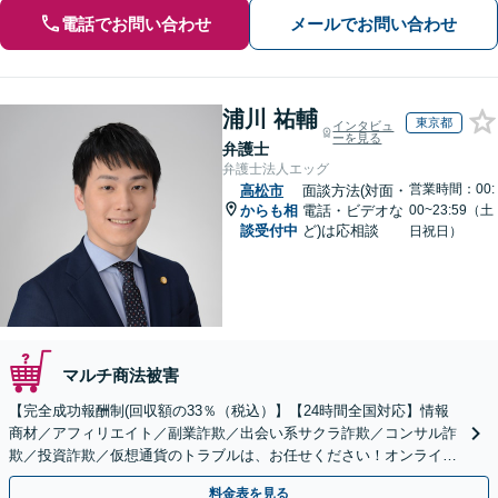
電話でお問い合わせ
メールでお問い合わせ
浦川 祐輔
東京都
インタビュ
ーを見る
弁護士
弁護士法人エッグ
営業時間：00:
高松市
面談方法(対面・
からも相
電話・ビデオな
00~23:59（土
談受付中
ど)は応相談
日祝日）
マルチ商法被害
【完全成功報酬制(回収額の33％（税込）】【24時間全国対応】情報
商材／アフィリエイト／副業詐欺／出会い系サクラ詐欺／コンサル詐
欺／投資詐欺／仮想通貨のトラブルは、お任せください！オンライン
のみで解決も可能！
料金表を見る