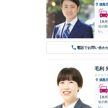
徳島
【来所
社の対
い。
電話でお問い合わ
毛利 
ネクスパ
徳島
【来所
社の対
い。