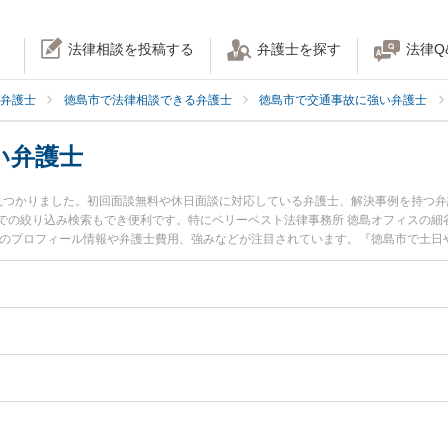
法律相談を投稿する
弁護士を探す
法律Q
弁護士
徳島市で法律相談できる弁護士
徳島市で交通事故に強い弁護士
い弁護士
見つかりました。初回面談無料や休日面談に対応している弁護士、解決事例を持つ
での絞り込み検索もでき便利です。特にベリーベスト法律事務所 徳島オフィスの細谷
士のプロフィール情報や弁護士費用、強みなどが注目されています。『徳島市で土日
解決の実績豊富な近くの弁護士を検索したい』『初回相談無料で後遺障害を法律相