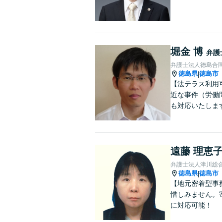
堀金 博
弁護
弁護士法人徳島合
徳島県
徳島市
|
【法テラス利用
近な事件（労働問
も対応いたしま
遠藤 理恵
弁護士法人津川総
徳島県
徳島市
|
【地元密着型事
惜しみません。
に対応可能！