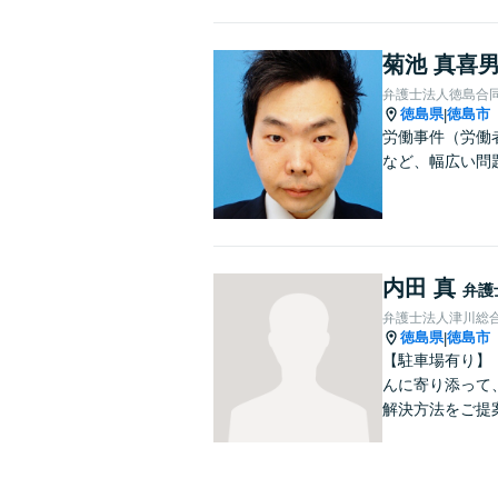
菊池 真喜
弁護士法人徳島合
徳島県
徳島市
|
労働事件（労働
など、幅広い問
内田 真
弁護
弁護士法人津川総
徳島県
徳島市
|
【駐車場有り】
んに寄り添って
解決方法をご提