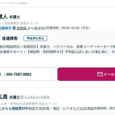
果について詳しくは
こちら
)
健人
弁護士
スト法律事務所 徳島オフィス
県
徳島市
徳島駅
から徒歩5分
営業時間：09:30~21:00（平日）
|
後遺障害
料金表を見る
祝日相談対応／全国対応】弁護士、パラリーガル、医療コーディネーターで
を徹底サポート！【相談料：初回無料※1】不利益な話し合いが進む前に、
せ
メール
弘喜
弁護士
インタビューを見る
弁護士法人山本・坪井綜合法律事務所 高松オフィス
市
からも相談受付中
面談方法(対面・電話・ビデオなど)は応相談
営業時間：08:0