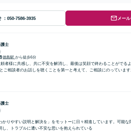
せ
メール
弁護士
所
徳島駅
から徒歩6分
依頼者様に共感し、共に不安を解消し、最後は笑顔で終わることがでる
りとご相談者のお話しを聴くことを第一と考えて、ご相談にのっています
弁護士
所
わかりやすい説明と解決を」をモットーに日々精進しています。可能な
明し、トラブルに遭い不安な思いを抱えられている