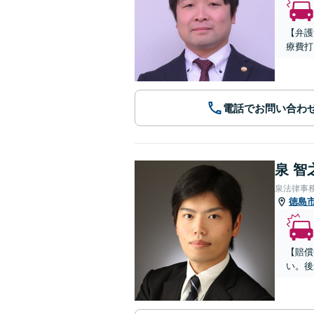
【弁護
療費打
電話でお問い合わ
泉 智
泉法律事
徳島
【賠償
い。後