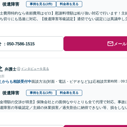
後遺障害
事例を見る(2件)
料金表を見る
士費用特約なら依頼費用はゼロ】慰謝料増額は粘り強い対応で行います！主
ち切りにも迅速に対応。【後遺障害等級認定】適切でない認定には異議申し
せ
メール
之
弁護士
インタビューを見る
務所
市
からも相談受付中
面談方法(対面・電話・ビデオなど)は応相談
営業時間：09:3
後遺障害
事例を見る(1件)
料金表を見る
金増額の交渉が得意】保険会社との面倒なやりとりも全て代理で対応。事故
遺障害の等級認定／主婦の休業損害／過失割合に納得できない等、損をしな