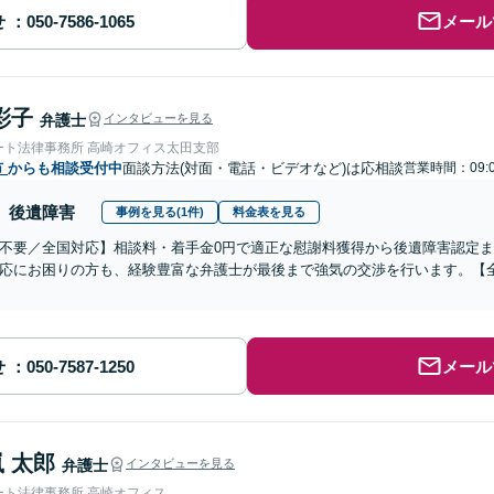
せ
メール
彩子
弁護士
インタビューを見る
ート法律事務所 高崎オフィス太田支部
市
からも相談受付中
面談方法(対面・電話・ビデオなど)は応相談
営業時間：09:0
後遺障害
事例を見る(1件)
料金表を見る
不要／全国対応】相談料・着手金0円で適正な慰謝料獲得から後遺障害認定
応にお困りの方も、経験豊富な弁護士が最後まで強気の交渉を行います。【全
せ
メール
 太郎
弁護士
インタビューを見る
ート法律事務所 高崎オフィス