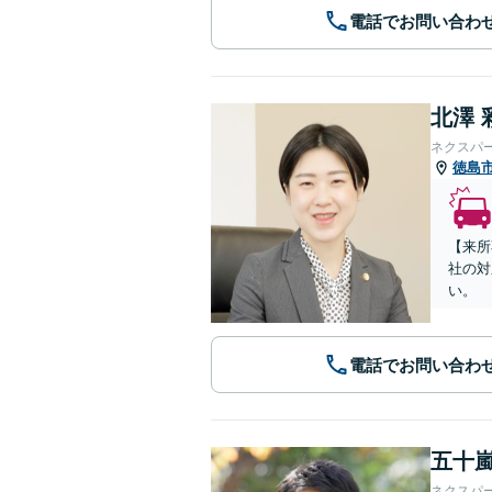
電話でお問い合わ
北澤 
ネクスパ
徳島
【来所
社の対
い。
電話でお問い合わ
五十嵐
ネクスパ