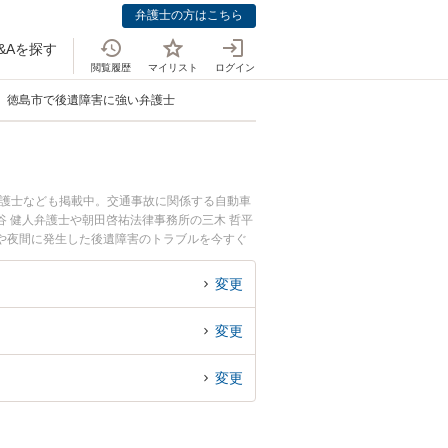
弁護士の方はこちら
&Aを探す
閲覧履歴
マイリスト
ログイン
徳島市で後遺障害に強い弁護士
弁護士なども掲載中。交通事故に関係する自動車
 健人弁護士や朝田啓祐法律事務所の三木 哲平
や夜間に発生した後遺障害のトラブルを今すぐ
談できる徳島市内の弁護士に相談予約したい』な
変更
変更
変更