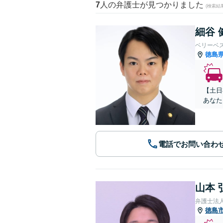
7
人の弁護士が見つかりました
(検索結
細谷 
ベリーベ
徳島
【土日
あなた
電話でお問い合わ
山本 
徳島