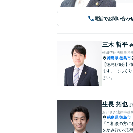
電話でお問い合わ
三木 哲平
朝田啓祐法律事務
徳島県
徳島市
|
【徳島駅6分】
ます。 じっく
さい。
生長 拓也
おいさき法律事務
徳島県
徳島市
|
「ご相談の方に
をかみ砕いて説