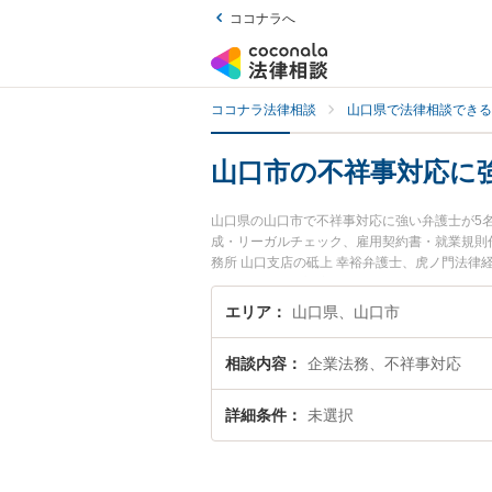
ココナラへ
ココナラ法律相談
山口県で法律相談できる
山口市の不祥事対応に
山口県の山口市で不祥事対応に強い弁護士が5
成・リーガルチェック、雇用契約書・就業規則
務所 山口支店の砥上 幸裕弁護士、虎ノ門法律
発生した不祥事対応のトラブルを今すぐに弁護
きる山口市内の弁護士に相談予約したい』など
エリア
山口県、山口市
相談内容
企業法務、不祥事対応
詳細条件
未選択