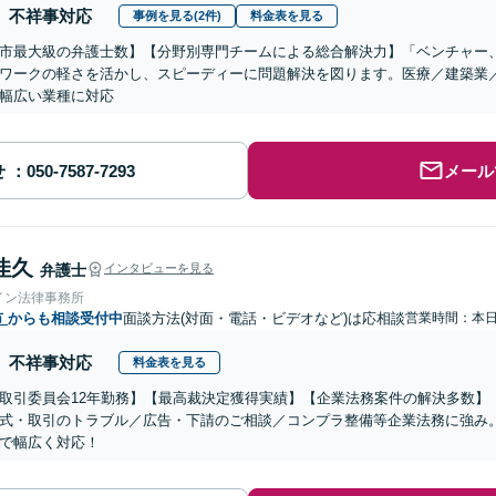
不祥事対応
事例を見る(2件)
料金表を見る
市最大級の弁護士数】【分野別専門チームによる総合解決力】「ベンチャー
ワークの軽さを活かし、スピーディーに問題解決を図ります。医療／建築業
幅広い業種に対応
せ
メール
佳久
弁護士
インタビューを見る
イン法律事務所
市
からも相談受付中
面談方法(対面・電話・ビデオなど)は応相談
営業時間：本
不祥事対応
料金表を見る
取引委員会12年勤務】【最高裁決定獲得実績】【企業法務案件の解決多数】
式・取引のトラブル／広告・下請のご相談／コンプラ整備等企業法務に強み
で幅広く対応！