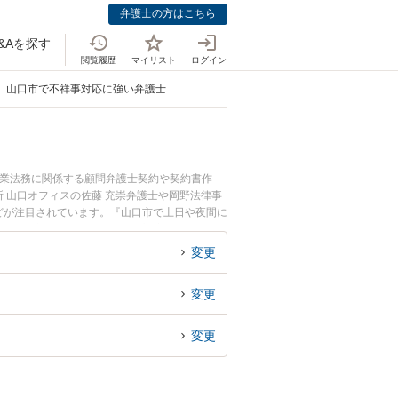
弁護士の方はこちら
&Aを探す
閲覧履歴
マイリスト
ログイン
山口市で不祥事対応に強い弁護士
企業法務に関係する顧問弁護士契約や契約書作
 山口オフィスの佐藤 充崇弁護士や岡野法律事
などが注目されています。『山口市で土日や夜間に
たい』『初回相談無料で不祥事対応を法律相談で
変更
変更
変更