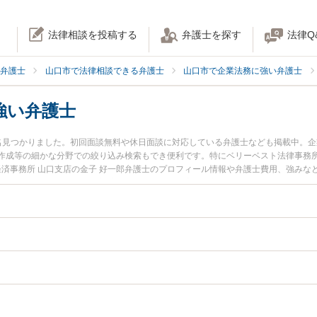
法律相談を投稿する
弁護士を探す
法律Q
弁護士
山口市で法律相談できる弁護士
山口市で企業法務に強い弁護士
強い弁護士
名見つかりました。初回面談無料や休日面談に対応している弁護士なども掲載中。
作成等の細かな分野での絞り込み検索もでき便利です。特にベリーベスト法律事務所
経済事務所 山口支店の金子 好一郎弁護士のプロフィール情報や弁護士費用、強み
士に相談したい』『不祥事対応のトラブル解決の実績豊富な近くの弁護士を検索し
でお困りの相談者さんにおすすめです。