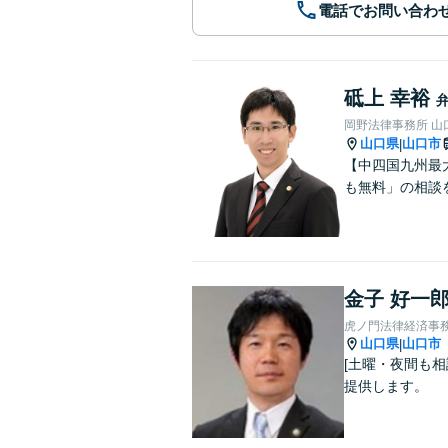
電話でお問い合わ
砥上 幸裕
岡野法律事務所 山
山口県
山口市
|
【中四国九州最
も無料」の相談
金子 好一
虎ノ門法律経済事務
山口県
山口市
|
[土曜・夜間も相
提供します。