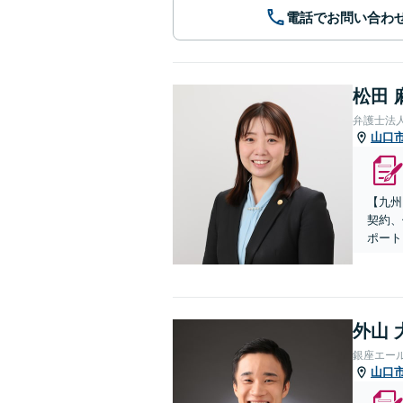
電話でお問い合わ
松田 
弁護士法
山口
【九州
契約、
ポート
外山 
銀座エー
山口