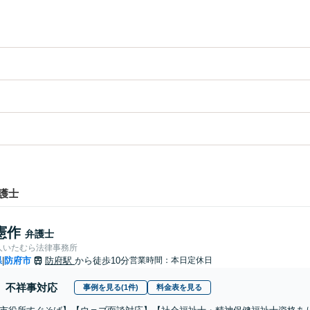
護士
憲作
弁護士
人いたむら法律事務所
県
防府市
防府駅
から徒歩10分
営業時間：本日定休日
|
不祥事対応
事例を見る(1件)
料金表を見る