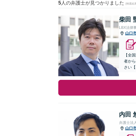
5
人の弁護士が見つかりました
(検索結
柴田 
LBX法律
山口
【全国
者から
さい【
内田 
弁護士法
山口