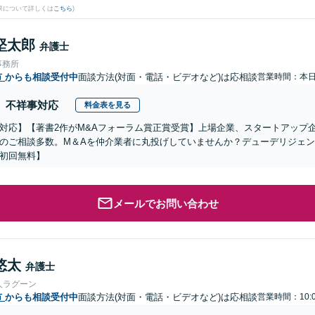
果について詳しくは
こちら
)
堅太郎
弁護士
事務所
市
からも相談受付中
面談方法(対面・電話・ビデオなど)は応相談
営業時間：本
不祥事対応
料金表を見る
対応】【著書2作がM&Aフォーラム賞正賞受賞】上場企業、スタートアップ
のご相談多数。M＆Aを仲介業者に丸投げしていませんか？デューデリジェ
初回無料】
メールでお問い合わせ
悠太
弁護士
人ラグーン
市
からも相談受付中
面談方法(対面・電話・ビデオなど)は応相談
営業時間：10: