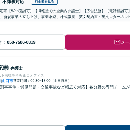
不祥事対応
料金表を見る
応可【Web面談可】【博報堂での企業内弁護士】【広告法務】【電話相談可】Yo
、新規事業の立ち上げ、事業承継、株式譲渡、英文契約書・英文レターのレ
せ
メー
充崇
弁護士
スト法律事務所 山口オフィス
県
山口市
営業時間：09:30~18:00（土日祝日）
|
刑事事件・労働問題・交通事故など幅広く対応】各分野の専門チームが