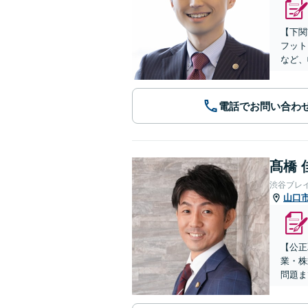
【下関
フット
など、
電話でお問い合わ
髙橋 
渋谷ブレ
山口
【公正
業・株
問題ま