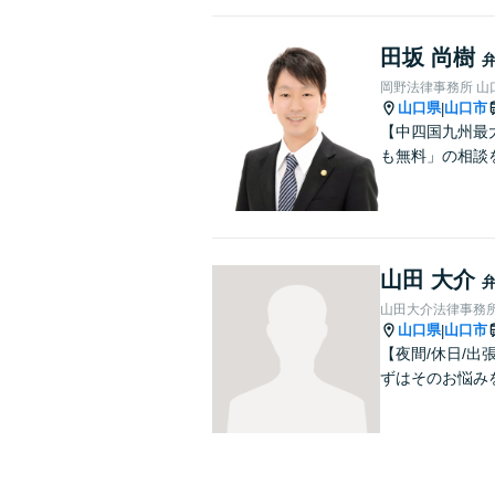
田坂 尚樹
岡野法律事務所 山
山口県
山口市
|
【中四国九州最
も無料」の相談
山田 大介
山田大介法律事務
山口県
山口市
|
【夜間/休日/
ずはそのお悩み