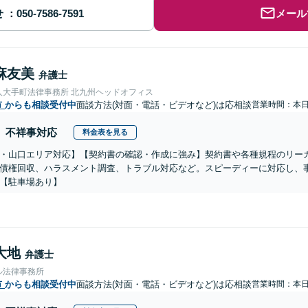
せ
メール
麻友美
弁護士
人大手町法律事務所 北九州ヘッドオフィス
市
からも相談受付中
面談方法(対面・電話・ビデオなど)は応相談
営業時間：本
不祥事対応
料金表を見る
・山口エリア対応】【契約書の確認・作成に強み】契約書や各種規程のリー
債権回収、ハラスメント調査、トラブル対応など。スピーディーに対応し、
【駐車場あり】
大地
弁護士
ル法律事務所
市
からも相談受付中
面談方法(対面・電話・ビデオなど)は応相談
営業時間：本