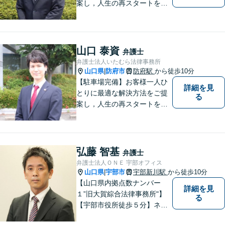
案し，人生の再スタートをお
手伝い！離婚問題／相続問題
／企業法務など、幅広い法律
トラブルに対応。【初回面談
無料】お気軽にご相談くださ
山口 泰資
弁護士
い。
弁護士法人いたむら法律事務所
山口県
防府市
防府駅
から徒歩10分
|
【駐車場完備】お客様一人ひ
詳細を見
とりに最適な解決方法をご提
る
案し，人生の再スタートをお
手伝い！離婚問題／相続問題
／企業法務など、幅広い法律
トラブルに対応。【初回面談
無料】お気軽にご相談くださ
弘藤 智基
弁護士
い。
弁護士法人ＯＮＥ 宇部オフィス
山口県
宇部市
宇部新川駅
から徒歩10分
|
【山口県内拠点数ナンバー
詳細を見
１”旧大賀綜合法律事務所"】
る
【宇部市役所徒歩５分】ネッ
トワークを活かし、寄り添い