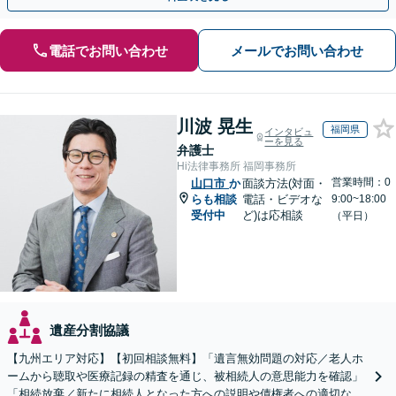
電話でお問い合わせ
メールでお問い合わせ
川波 晃生
福岡県
インタビュ
ーを見る
弁護士
Hi法律事務所 福岡事務所
営業時間：0
山口市
か
面談方法(対面・
らも相談
電話・ビデオな
9:00~18:00
受付中
ど)は応相談
（平日）
遺産分割協議
【九州エリア対応】【初回相談無料】「遺言無効問題の対応／老人ホ
ームから聴取や医療記録の精査を通じ、被相続人の意思能力を確認」
「相続放棄／新たに相続人となった方への説明や債権者への適切な対