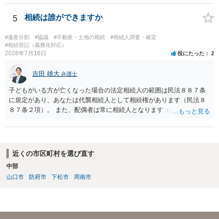
ますか。 →本人が自由に決められますので、どこが妥当とは言えない
です。客観的な基準もありません。 ・できれば穏やかに、分割を拒否
5
相続は誰ができますか
することはできますか。 →分割を拒否するということは、遺産はいら
ないということでしょうか。遺言で、受取を指定されててもいらない
#遺産分割
#協議
#不動産・土地の相続
#相続人調査・確定
と拒否することはできます。理由を説明する必要はありません。
#相続登記（義務化対応）
2026年7月16日
役にたった
2
吉田 雄大
弁護士
子どもがいる方が亡くなった場合の法定相続人の範囲は民法８８７条
に規定があり、あなたは代襲相続人として相続権があります（民法８
８７条２項）。 また、配偶者は常に相続人となります（民法８９０
条）。 「祖父の子供３人」の方の配偶者がご健在であれば、その方に
も相続権があります。つまり、孫５人に加えて「おじ又はおば」にも
相続権がある可能性があります。
近くの市区町村を選び直す
中部
山口市
防府市
下松市
周南市