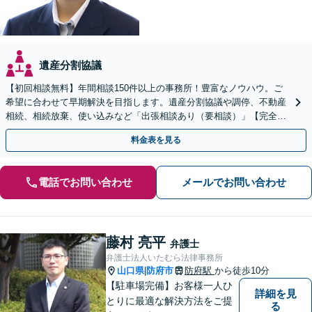
遺産分割協議
【初回相談無料】年間相談150件以上の事務所！豊富なノウハウ。ご
希望に合わせて早期解決を目指します。遺産分割協議や調停、不動産
相続、相続放棄、使い込みなど「出張相談あり（要相談）」【完全個
室】【休日・夜間相談可】
料金表を見る
電話でお問い合わせ
メールでお問い合わせ
藤村 亮平
弁護士
弁護士法人いたむら法律事務所
山口県
防府市
防府駅
から徒歩10分
|
【駐車場完備】お客様一人ひ
詳細を見
とりに最適な解決方法をご提
る