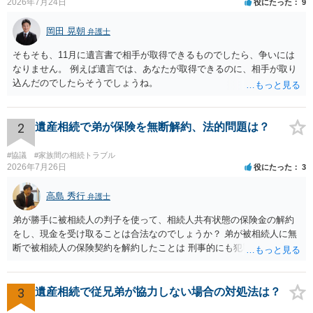
2026年7月24日
役にたった
9
岡田 晃朝
弁護士
そもそも、11月に遺言書で相手が取得できるものでしたら、争いには
なりません。 例えば遺言では、あなたが取得できるのに、相手が取り
込んだのでしたらそうでしょうね。
2
遺産相続で弟が保険を無断解約、法的問題は？
#協議
#家族間の相続トラブル
2026年7月26日
役にたった
3
高島 秀行
弁護士
弟が勝手に被相続人の判子を使って、相続人共有状態の保険金の解約
をし、現金を受け取ることは合法なのでしょうか？ 弟が被相続人に無
断で被相続人の保険契約を解約したことは 刑事的にも犯罪となる可能
性があり、民事的には無効だと思います。 保険会社で解約の際に提出
された書類のコピーを取得して、弁護士に面談で詳しい事情を話して
相談 されたら良いと思います。
3
遺産相続で従兄弟が協力しない場合の対処法は？