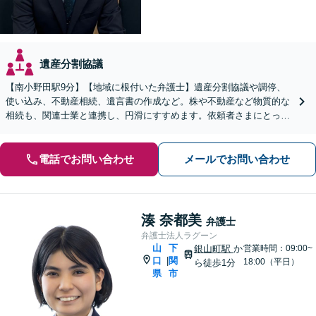
遺産分割協議
【南小野田駅9分】【地域に根付いた弁護士】遺産分割協議や調停、
使い込み、不動産相続、遺言書の作成など。株や不動産など物質的な
相続も、関連士業と連携し、円滑にすすめます。依頼者さまにとって
少しでも有利な解決を目指します【WEB面談OK】
電話でお問い合わせ
メールでお問い合わせ
湊 奈都美
弁護士
弁護士法人ラグーン
山
下
銀山町駅
か
営業時間：09:00~
口
関
|
18:00（平日）
ら徒歩1分
県
市