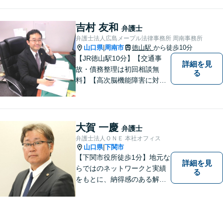
ながらサポートをいたしま
す。お困りの方はお気軽にご
相談ください。
吉村 友和
弁護士
弁護士法人広島メープル法律事務所 周南事務所
山口県
周南市
徳山駅
から徒歩10分
|
【JR徳山駅10分】【交通事
詳細を見
故・債務整理は初回相談無
る
料】【高次脳機能障害に対応
可】依頼者の希望や気持ちを
真摯に受け止め、粘り強く対
応。「人生・企業運営のパー
トナー」として、お客さまに
大賀 一慶
弁護士
寄り添いますので、お気軽に
弁護士法人ＯＮＥ 本社オフィス
ご相談ください。
山口県
下関市
|
【下関市役所徒歩1分】地元な
詳細を見
らではのネットワークと実績
る
をもとに、納得感のある解決
策をサポート！お悩みの方は
お気軽にご相談ください。