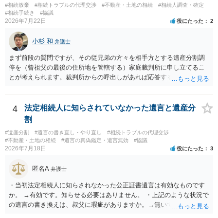
#相続放棄
#相続トラブルの代理交渉
#不動産・土地の相続
#相続人調査・確定
#相続手続き
#協議
2026年7月22日
役にたった
2
小杉 和
弁護士
まず前段の質問ですが、その従兄弟の方々を相手方とする遺産分割調
停を（曾祖父の最後の住所地を管轄する）家庭裁判所に申し立てるこ
とが考えられます。裁判所からの呼出しがあれば応答する可能性がま
だあるのではないでしょうか。 後段の質問については、相続放棄は可
能と思われます。時間が思った以上にないので必要書類をてきぱきと
揃える必要があります。その点是非御注意ください。
4
法定相続人に知らされていなかった遺言と遺産分
割
#遺産分割
#遺言の書き直し・やり直し
#相続トラブルの代理交渉
#不動産・土地の相続
#遺言の真偽鑑定・遺言無効
#協議
2026年7月18日
役にたった
3
匿名A
弁護士
・当初法定相続人に知らされなかった公正証書遺言は有効なものです
か。 →有効です。知らせる必要はありません。 ・上記のような状況で
の遺言の書き換えは、叔父に瑕疵がありますか。→無いです。 ・分割
する場合の比率は、現状で、客観的に見てどの程度が妥当と考えられ