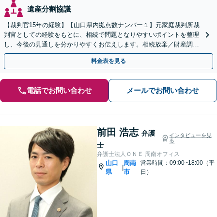
遺産分割協議
【裁判官15年の経験】【山口県内拠点数ナンバー１】元家庭裁判所裁
判官としての経験をもとに、相続で問題となりやすいポイントを整理
し、今後の見通しを分かりやすくお伝えします。相続放棄／財産調査
／遺言書作成・執行も幅広く対応可能【夜間対応】
料金表を見る
電話でお問い合わせ
メールでお問い合わせ
前田 浩志
弁護
インタビューを見
る
士
弁護士法人ＯＮＥ 周南オフィス
山口
周南
営業時間：09:00~18:00（平
|
県
市
日）