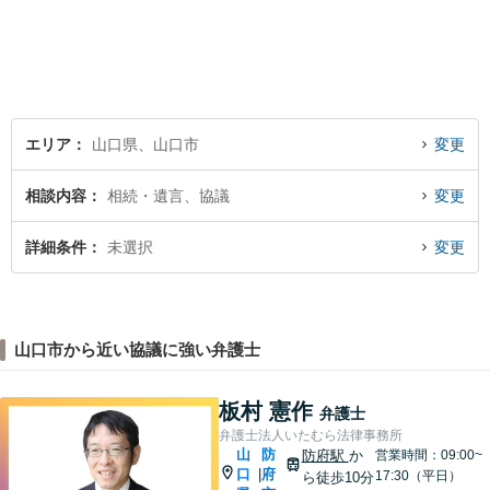
お悩みをお聞かせください。
個人・法人問わず、お困りの
方はお気軽にご相談くださ
い。
エリア
山口県、山口市
変更
相談内容
相続・遺言、協議
変更
詳細条件
未選択
変更
山口市から近い協議に強い弁護士
板村 憲作
弁護士
弁護士法人いたむら法律事務所
山
防
防府駅
か
営業時間：09:00~
口
府
|
17:30（平日）
ら徒歩10分