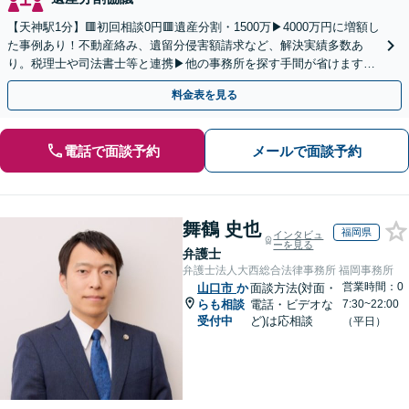
【天神駅1分】🟥初回相談0円🟥遺産分割・1500万▶4000万円に増額し
た事例あり！不動産絡み、遺留分侵害額請求など、解決実績多数あ
り。税理士や司法書士等と連携▶他の事務所を探す手間が省けます！
不動産会社と連携し無料査定&財産調査も◎
料金表を見る
電話で面談予約
メールで面談予約
舞鶴 史也
福岡県
インタビュ
ーを見る
弁護士
弁護士法人大西総合法律事務所 福岡事務所
営業時間：0
山口市
か
面談方法(対面・
らも相談
電話・ビデオな
7:30~22:00
受付中
ど)は応相談
（平日）