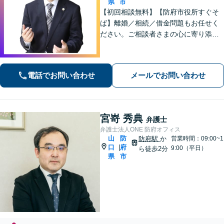
県
市
【初回相談無料】【防府市役所すぐそ
ば】離婚／相続／借金問題もお任せく
ださい。ご相談者さまの心に寄り添っ
た支援を大切にしています。地元出身
の弁護士が多数在籍しており地域に密
着した事務所です。お気軽にご相談く
電話でお問い合わせ
メールでお問い合わせ
ださい！
宮嵜 秀典
弁護士
弁護士法人ONE 防府オフィス
山
防
防府駅
か
営業時間：09:00~1
口
府
|
9:00（平日）
ら徒歩2分
県
市