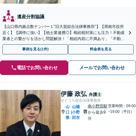
遺産分割協議
【山口県内拠点数ナンバー１"旧大賀綜合法律事務所"】【周南市役所
近く】【調停に強い】【他士業連携◎】相続税対策にも注力！不動産
業者との繋がりを活かし問題解決！「相続内容に不満あり」「不動産
の相続で揉めている」こんな方はご相談を！【遺言作成】
事例を見る(1件)
料金表を見る
電話でお問い合わせ
メールでお問い合わせ
伊藤 政弘
弁護士
せとうち総合法律事務所
南小野田駅
営業時間：09:00
山
山陽
~19:00（平日）
口
小野
から徒歩9
|
県
田市
分