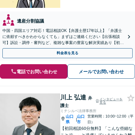
遺産分割協議
中国・四国エリア対応！電話相談OK【弁護士歴17年以上】「弁護士
に依頼すべきかわからなくても」まずはご連絡ください【出張相談
可】訴訟・調停・審判など、複雑な事案の豊富な解決実績あり【初回
相談無料】初回面談のみで解決できるケースもあります
料金表を見る
電話でお問い合わせ
メールでお問い合わせ
川上 弘達
弁
インタビューを
見る
護士
ミチシルベ法律事務所
山口
山口
営業時間：10:00~12:00（平
|
県
市
日）
【初回相談60分無料】「こんな些細な