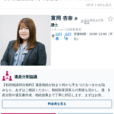
9件中 1-9件を表示
富岡 杏奈
弁
インタビューを
見る
護士
ミチシルベ法律事務所
山口
山口
営業時間：10:00~12:00（平
|
県
市
日）
遺産分割協議
【初回相談60分無料】遺産相続が始まり何から手をつけるべきかお悩
みなら、あずはご相談ください。相続財産清算人の実績も活かし、遺
産分割や遺言書作成、相続放棄まで丁寧に対応します。まずはお気軽
にご相談ください。
料金表を見る