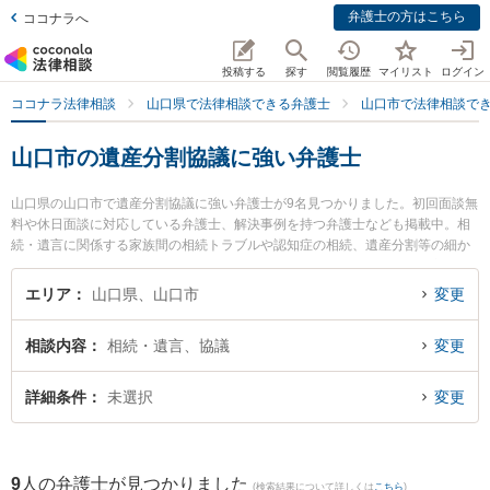
弁護士の方はこちら
ココナラへ
投稿する
探す
閲覧履歴
マイリスト
ログイン
ココナラ法律相談
山口県で法律相談できる弁護士
山口市で法律相談で
山口市の遺産分割協議に強い弁護士
山口県の山口市で遺産分割協議に強い弁護士が9名見つかりました。初回面談無
料や休日面談に対応している弁護士、解決事例を持つ弁護士なども掲載中。相
続・遺言に関係する家族間の相続トラブルや認知症の相続、遺産分割等の細か
な分野での絞り込み検索もでき便利です。特にミチシルベ法律事務所の富岡 杏
奈弁護士やベリーベスト法律事務所 山口オフィスの佐藤 充崇弁護士、ミチシル
エリア
山口県、山口市
変更
ベ法律事務所の川上 弘達弁護士のプロフィール情報や弁護士費用、強みなどが
注目されています。『山口市で土日や夜間に発生した遺産分割協議のトラブル
相談内容
相続・遺言、協議
変更
を今すぐに弁護士に相談したい』『遺産分割協議のトラブル解決の実績豊富な
近くの弁護士を検索したい』『初回相談無料で遺産分割協議を法律相談できる
山口市内の弁護士に相談予約したい』などでお困りの相談者さんにおすすめで
詳細条件
未選択
変更
す。
9
人の弁護士が見つかりました
(検索結果について詳しくは
こちら
)