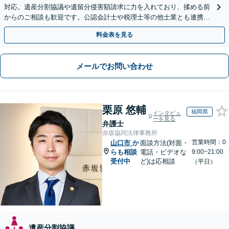
対応。遺産分割協議や遺留分侵害額請求に力を入れており、揉める前
からのご相談も歓迎です。公認会計士や税理士等の他士業とも連携
し、円満な解決を全力でサポートいたします。
料金表を見る
メールでお問い合わせ
栗原 悠輔
福岡県
インタビュ
ーを見る
弁護士
赤坂協同法律事務所
営業時間：0
山口市
か
面談方法(対面・
らも相談
電話・ビデオな
9:00~21:00
受付中
ど)は応相談
（平日）
遺産分割協議