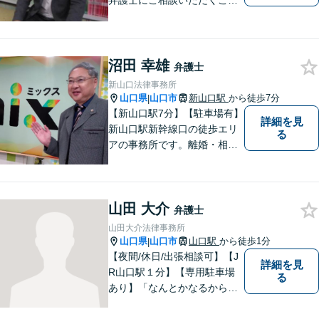
弁護士にご相談いただくこと
で解決の道筋が開ける可能性
が高まります。ぜひ一度ご相
談ください。専門知識を有す
る弁護士が、客観的視点から
沼田 幸雄
弁護士
事案を検討し、最適の解決方
新山口法律事務所
法を探ります。
山口県
山口市
新山口駅
から徒歩7分
|
【新山口駅7分】【駐車場有】
詳細を見
新山口駅新幹線口の徒歩エリ
る
アの事務所です。離婚・相続
などの家庭紛争、個別労使紛
争などを中心として相談をさ
せていただいております。気
山田 大介
になることがあれば、おたず
弁護士
ねください。
山田大介法律事務所
山口県
山口市
山口駅
から徒歩1分
|
【夜間/休日/出張相談可】【J
詳細を見
R山口駅１分】【専用駐車場
る
あり】「なんとかなるから大
丈夫」ではなく、まずはその