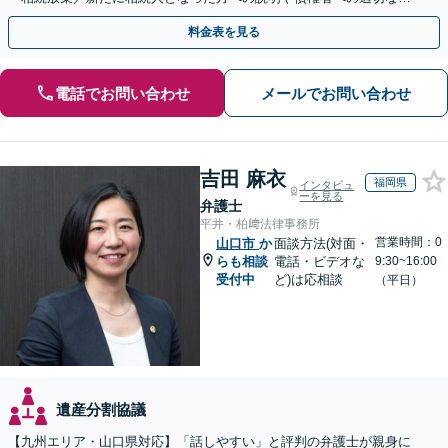
応まで、きめ細やかにサポート」【休日・夜間相談可】
料金表を見る
電話でお問い合わせ
メールでお問い合わせ
吉田 麻衣
福岡県
インタビュ
ーを見る
弁護士
平井・柏﨑法律事務所
営業時間：0
山口市
か
面談方法(対面・
らも相談
電話・ビデオな
9:30~16:00
受付中
ど)は応相談
（平日）
遺産分割協議
【九州エリア・山口県対応】「話しやすい」と評判の弁護士が親身に