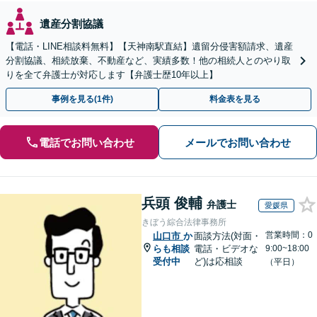
遺産分割協議
【電話・LINE相談料無料】【天神南駅直結】遺留分侵害額請求、遺産
分割協議、相続放棄、不動産など、実績多数！他の相続人とのやり取
りを全て弁護士が対応します【弁護士歴10年以上】
事例を見る(1件)
料金表を見る
電話でお問い合わせ
メールでお問い合わせ
兵頭 俊輔
弁護士
愛媛県
きぼう綜合法律事務所
営業時間：0
山口市
か
面談方法(対面・
らも相談
電話・ビデオな
9:00~18:00
受付中
ど)は応相談
（平日）