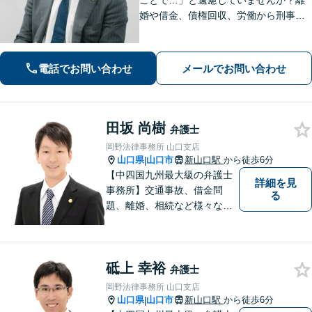
ことで…」と遠慮していませんか？離
婚や借金、債権回収、労働から刑事事
件まで幅広く対応しております。話し
やすい雰囲気づくりを何より大切にし
ています。どんな小さなお悩みでも誠
電話でお問い合わせ
メールでお問い合わせ
心誠意お伺いいたします。気軽にご相
談ください
田坂 尚樹
弁護士
岡野法律事務所 山口支店
山口県
山口市
新山口駅
から徒歩6分
|
【中四国九州最大級の弁護士
詳細を見
事務所】交通事故、借金問
る
題、離婚、相続など様々な問
題について、「何度でも無
料」の相談を行っています！
まずはお気軽にご相談くださ
砥上 幸裕
い！
弁護士
岡野法律事務所 山口支店
山口県
山口市
新山口駅
から徒歩6分
|