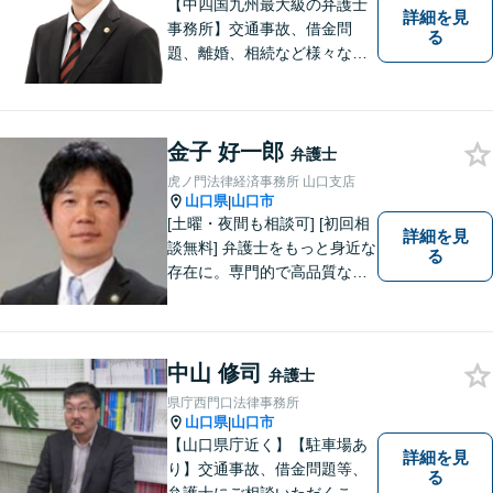
【中四国九州最大級の弁護士
詳細を見
事務所】交通事故、借金問
る
題、離婚、相続など様々な問
題について、「何度でも無
料」の相談を行っています！
まずはお気軽にご相談くださ
金子 好一郎
い！
弁護士
虎ノ門法律経済事務所 山口支店
山口県
山口市
|
[土曜・夜間も相談可] [初回相
詳細を見
談無料] 弁護士をもっと身近な
る
存在に。専門的で高品質なリ
ーガルサービスを提供しま
す。
中山 修司
弁護士
県庁西門口法律事務所
山口県
山口市
|
【山口県庁近く】【駐車場あ
詳細を見
り】交通事故、借金問題等、
る