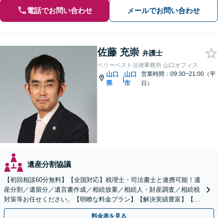
電話でお問い合わせ
メールでお問い合わせ
佐藤 充崇
弁護士
ベリーベスト法律事務所 山口オフィス
山口
山口
営業時間：09:30~21:00（平
|
県
市
日）
遺産分割協議
【初回相談60分無料】【全国対応】税理士・司法書士と連携可能！遺
産分割／遺留分／遺言書作成／相続放棄／相続人・財産調査／相続税
対策等お任せください。【明瞭な料金プラン】【解決実績豊富】【電
話相談可】
料金表を見る