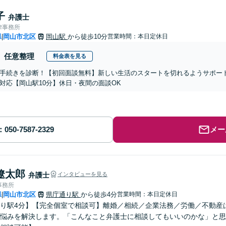
子
弁護士
律事務所
県
岡山市北区
岡山駅
から徒歩10分
営業時間：本日定休日
|
任意整理
料金表を見る
手続きを診断！【初回面談無料】新しい生活のスタートを切れるようサポー
対応【岡山駅10分】休日・夜間の面談OK
メー
遼太郎
弁護士
インタビューを見る
事務所
県
岡山市北区
県庁通り駅
から徒歩4分
営業時間：本日定休日
|
り駅4分】【完全個室で相談可】離婚／相続／企業法務／労働／不動産
悩みを解決します。「こんなこと弁護士に相談してもいいのかな」と思