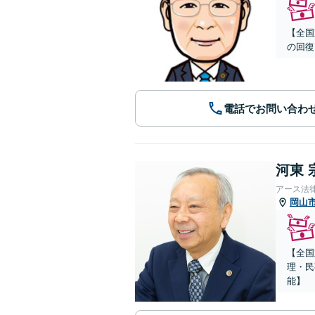
【全国
の回復
電話でお問い合わ
河東 
アース法
岡山
【全国
理・民
能】