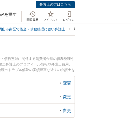
弁護士の方はこちら
&Aを探す
閲覧履歴
マイリスト
ログイン
岡山市南区で借金・債務整理に強い弁護士
岡山市南区で任意整理に強い弁護士
金・債務整理に関係する消費者金融の債務整理や
健二弁護士のプロフィール情報や弁護士費用、
整理のトラブル解決の実績豊富な近くの弁護士を
おすすめです。
変更
変更
変更