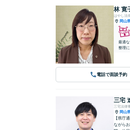
林 寛
はやし法
岡山
最適な
整理に
電話で面談予約
三宅 
三宅法律
岡山
【県庁通
ながらお