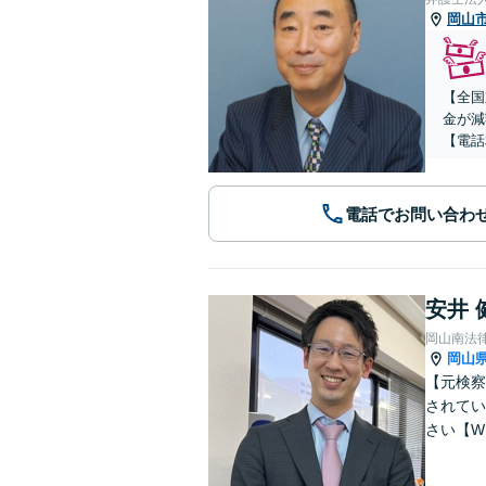
岡山
【全国
金が減
【電話
電話でお問い合わ
安井 
岡山南法
岡山
【元検察
されてい
さい【W