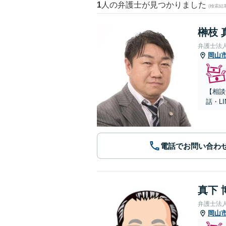
1
人の弁護士が見つかりました
(検索結
榊枝 
弁護士法
岡山
【相談
話・L
電話でお問い合わ
真下 
弁護士法
岡山