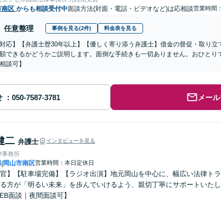
市南区
からも相談受付中
面談方法(対面・電話・ビデオなど)は応相談
営業時間：0
任意整理
事例を見る(2件)
料金表を見る
対応】【弁護士歴30年以上】【優しく寄り添う弁護士】借金の督促・取り立
額できるかどうかご説明します。面倒な手続きも一切ありません。おひとり
相談可】
せ
メール
健二
弁護士
インタビューを見る
律事務所
県
岡山市南区
営業時間：本日定休日
|
官】【駐車場完備】【ラジオ出演】地元岡山を中心に、幅広い法律トラ
る方が「明るい未来」を歩んでいけるよう、親切丁寧にサポートいたし
EB面談｜夜間面談可】