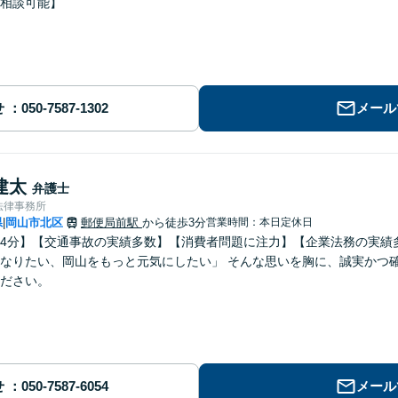
相談可能】
せ
メール
建太
弁護士
法律事務所
県
岡山市北区
郵便局前駅
から徒歩3分
営業時間：本日定休日
|
4分】【交通事故の実績多数】【消費者問題に注力】【企業法務の実績
なりたい、岡山をもっと元気にしたい」 そんな思いを胸に、誠実かつ
ださい。
せ
メール