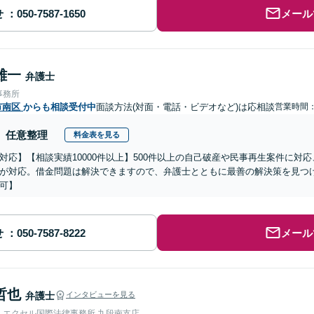
せ
メール
雄一
弁護士
事務所
市南区
からも相談受付中
面談方法(対面・電話・ビデオなど)は応相談
営業時間：0
任意整理
料金表を見る
対応】【相談実績10000件以上】500件以上の自己破産や民事再生案件に対
が対応。借金問題は解決できますので、弁護士とともに最善の解決策を見つ
可】
せ
メール
哲也
弁護士
インタビューを見る
人エクセル国際法律事務所 九段南支店