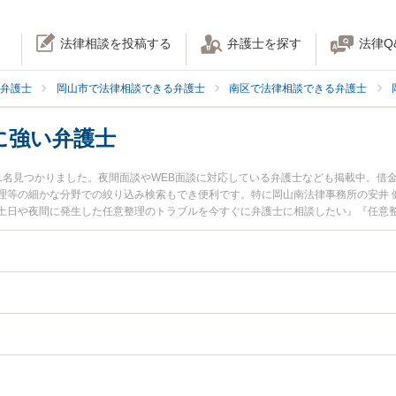
法律相談を投稿する
弁護士を探す
法律Q
弁護士
岡山市で法律相談できる弁護士
南区で法律相談できる弁護士
に強い弁護士
1名見つかりました。夜間面談やWEB面談に対応している弁護士なども掲載中。借
理等の細かな分野での絞り込み検索もでき便利です。特に岡山南法律事務所の安井 
土日や夜間に発生した任意整理のトラブルを今すぐに弁護士に相談したい』『任意
相談できる岡山市南区内の弁護士に相談予約したい』などでお困りの相談者さんに