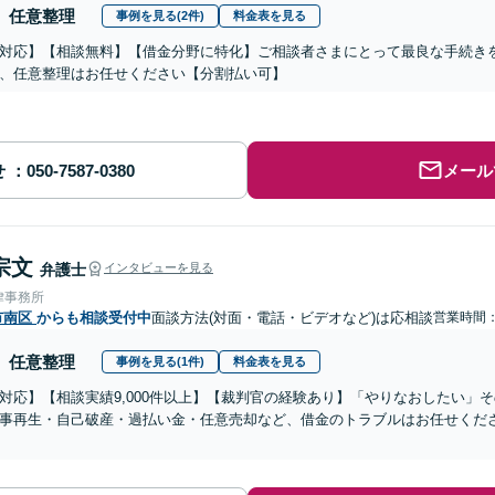
任意整理
事例を見る(2件)
料金表を見る
対応】【相談無料】【借金分野に特化】ご相談者さまにとって最良な手続き
、任意整理はお任せください【分割払い可】
せ
メール
宗文
弁護士
インタビューを見る
律事務所
市南区
からも相談受付中
面談方法(対面・電話・ビデオなど)は応相談
営業時間：0
任意整理
事例を見る(1件)
料金表を見る
対応】【相談実績9,000件以上】【裁判官の経験あり】「やりなおしたい」
事再生・自己破産・過払い金・任意売却など、借金のトラブルはお任せくだ