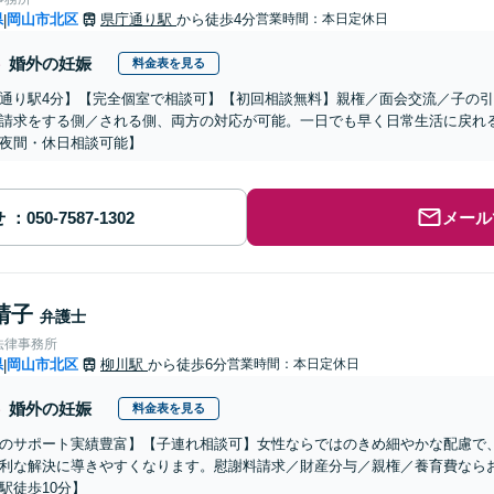
県
岡山市北区
県庁通り駅
から徒歩4分
営業時間：本日定休日
|
婚外の妊娠
料金表を見る
通り駅4分】【完全個室で相談可】【初回相談無料】親権／面会交流／子の
請求をする側／される側、両方の対応が可能。一日でも早く日常生活に戻れ
夜間・休日相談可能】
せ
メール
靖子
弁護士
法律事務所
県
岡山市北区
柳川駅
から徒歩6分
営業時間：本日定休日
|
婚外の妊娠
料金表を見る
のサポート実績豊富】【子連れ相談可】女性ならではのきめ細やかな配慮で
利な解決に導きやすくなります。慰謝料請求／財産分与／親権／養育費なら
駅徒歩10分】