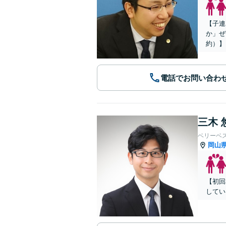
【子連
か」ぜ
約）】
電話でお問い合わ
三木 
ベリーベ
岡山
【初回
してい