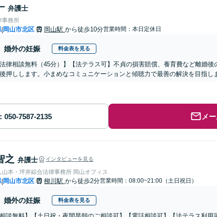
一
弁護士
律事務所
県
岡山市北区
岡山駅
から徒歩10分
営業時間：本日定休日
|
婚外の妊娠
料金表を見る
法律相談無料（45分）】【法テラス可】不貞の損害賠償、養育費など離婚後
後押しします。小まめなコミュニケーションと傾聴力で最善の解決を目指し
メー
智之
弁護士
インタビューを見る
人山本・坪井綜合法律事務所 岡山オフィス
県
岡山市北区
柳川駅
から徒歩2分
営業時間：08:00~21:00（土日祝日）
|
婚外の妊娠
料金表を見る
相談無料】【土日祝・夜間早朝のご相談可】【電話相談可】【法テラス利用