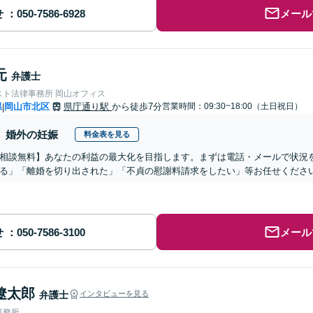
せ
メール
元
弁護士
スト法律事務所 岡山オフィス
県
岡山市北区
県庁通り駅
から徒歩7分
営業時間：09:30~18:00（土日祝日）
|
婚外の妊娠
料金表を見る
相談無料】あなたの利益の最大化を目指します。まずは電話・メールで状況
る」「離婚を切り出された」「不貞の慰謝料請求をしたい」等お任せくださ
せ
メール
遼太郎
弁護士
インタビューを見る
事務所