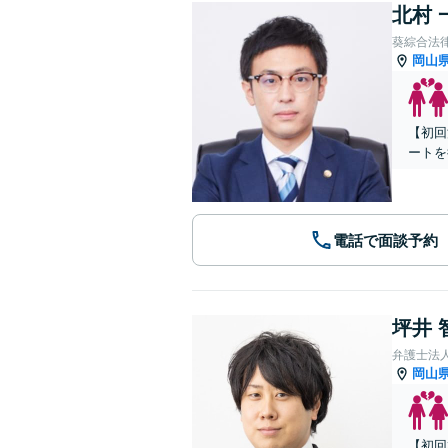
北村 
葵綜合法
岡山
【初回
ートを
電話で面談予約
坪井 
弁護士法
岡山
【初回