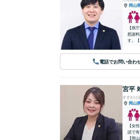
岡山
【県庁
慰謝料
す。【
電話でお問い合わ
宮平 
すずかけ
岡山
【女性
談で有
【岡山