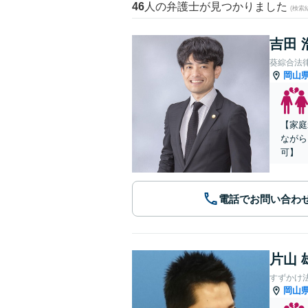
46
人の弁護士が見つかりました
(検索
吉田 
葵綜合法
岡山
【家庭
ながら
可】
電話でお問い合わ
片山 
すずかけ
岡山