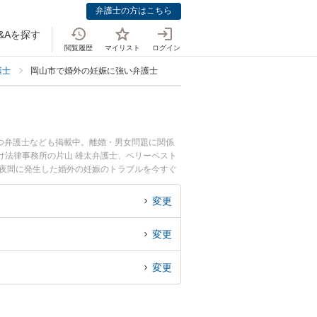
弁護士の方はこちら
&Aを探す
閲覧履歴
マイリスト
ログイン
護士
岡山市で婚外の妊娠に強い弁護士
つ弁護士なども掲載中。離婚・男女問題に関係
け法律事務所の片山 雄太弁護士、ベリーベスト
や夜間に発生した婚外の妊娠のトラブルを今すぐ
律相談できる岡山市内の弁護士に相談予約した
変更
変更
変更