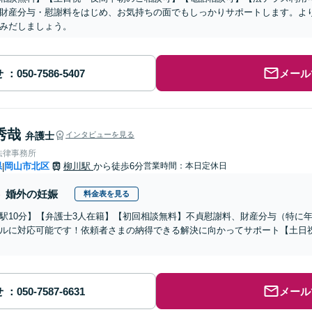
財産分与・慰謝料をはじめ、お気持ちの面でもしっかりサポートします。よ
みだしましょう。
せ
メール
秀哉
弁護士
インタビューを見る
法律事務所
県
岡山市北区
柳川駅
から徒歩6分
営業時間：本日定休日
|
婚外の妊娠
料金表を見る
駅10分】【弁護士3人在籍】【初回相談無料】不貞慰謝料、財産分与（特に
ルに対応可能です！依頼者さまの納得できる解決に向かってサポート【土日
せ
メール