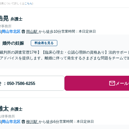
結果について詳しくは
こちら
)
浩晃
弁護士
律事務所
県
岡山市北区
岡山駅
から徒歩10分
営業時間：本日定休日
|
婚外の妊娠
料金表を見る
裁判所の調査官歴17年】【臨床心理士・公認心理師の資格あり】法的サポー
アドバイスを提供します。離婚に伴って発生するさまざまな問題をチームで
せ
メール
雄太
弁護士
法律事務所
県
岡山市北区
柳川駅
から徒歩6分
営業時間：本日定休日
|