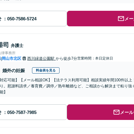
せ
メー
裕司
弁護士
法律事務所
県
岡山市北区
西川緑道公園駅
から徒歩7分
営業時間：本日定休日
|
婚外の妊娠
料金表を見る
対応可能】【メール相談OK】【法テラス利用可能】相談実績年間100件以上！
り。慰謝料請求／養育費／調停／熟年離婚など、ご相談から解決まで粘り強
能】
せ
メール