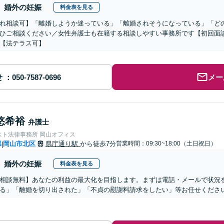
婚外の妊娠
料金表を見る
れ相談可】「離婚しようか迷っている」「離婚されそうになっている」「ど
ひご相談ください／女性弁護士も在籍する相談しやすい事務所です【初回面
【法テラス可】
せ
メー
悠希裕
弁護士
スト法律事務所 岡山オフィス
県
岡山市北区
県庁通り駅
から徒歩7分
営業時間：09:30~18:00（土日祝日）
|
婚外の妊娠
料金表を見る
相談無料】あなたの利益の最大化を目指します。まずは電話・メールで状況
る」「離婚を切り出された」「不貞の慰謝料請求をしたい」等お任せくださ