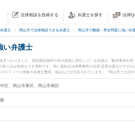
法律相談を投稿する
弁護士を探す
法律Q
弁護士
岡山市で法律相談できる弁護士
岡山市で離婚・男女問題に強い弁
強い弁護士
6名見つかりました。初回面談無料や休日面談に対応している弁護士、解決事例を持
の絞り込み検索もでき便利です。特に葵綜合法律事務所の吉田 浩晃弁護士やすずか
士のプロフィール情報や弁護士費用、強みなどが注目されています。『岡山市で土日
ル解決の実績豊富な近くの弁護士を検索したい』『初回相談無料で婚外の妊娠を法
。
中区、岡山市東区、岡山市南区
娠