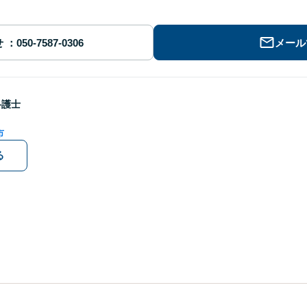
せ
メール
弁護士
市
る