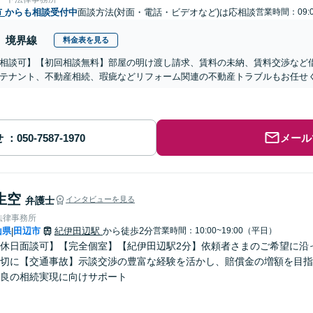
市
からも相談受付中
面談方法(対面・電話・ビデオなど)は応相談
営業時間：09:0
境界線
料金表を見る
相談可】【初回相談無料】部屋の明け渡し請求、賃料の未納、賃料交渉など
テナント、不動産相続、瑕疵などリフォーム関連の不動産トラブルもお任せ
せ
メール
生空
弁護士
インタビューを見る
法律事務所
山県
田辺市
紀伊田辺駅
から徒歩2分
営業時間：10:00~19:00（平日）
|
休日面談可】【完全個室】【紀伊田辺駅2分】依頼者さまのご希望に沿
切に【交通事故】示談交渉の豊富な経験を活かし、賠償金の増額を目指
良の相続実現に向けサポート