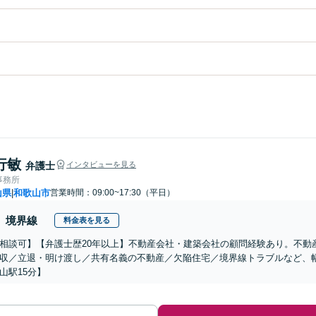
行敏
弁護士
インタビューを見る
事務所
山県
和歌山市
営業時間：09:00~17:30（平日）
|
境界線
料金表を見る
相談可】【弁護士歴20年以上】不動産会社・建築会社の顧問経験あり。不動
収／立退・明け渡し／共有名義の不動産／欠陥住宅／境界線トラブルなど、
山駅15分】