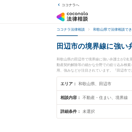
ココナラへ
ココナラ法律相談
和歌山県で法律相談でき
田辺市の境界線に強い
和歌山県の田辺市で境界線に強い弁護士が2名
動産契約解除等の細かな分野での絞り込み検索
用、強みなどが注目されています。『田辺市で
したい』『初回相談無料で境界線を法律相談で
エリア
和歌山県、田辺市
相談内容
不動産・住まい、境界線
詳細条件
未選択