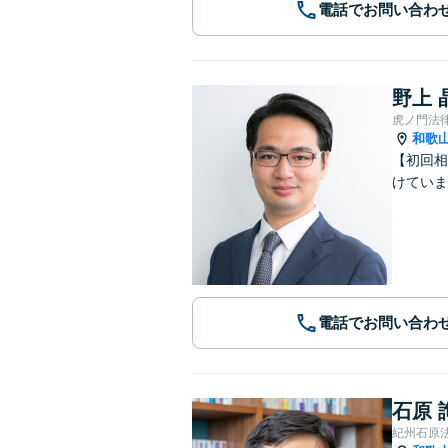
電話でお問い合わ
野上 
虎ノ門法
和歌
【初回相
けていま
電話でお問い合わ
石原 
紀州石原