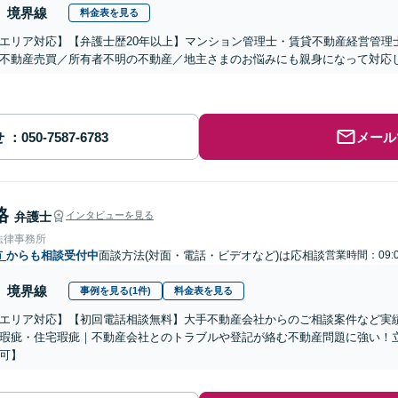
境界線
料金表を見る
エリア対応】【弁護士歴20年以上】マンション管理士・賃貸不動産経営管理
不動産売買／所有者不明の不動産／地主さまのお悩みにも親身になって対応
せ
メール
格
弁護士
インタビューを見る
法律事務所
市
からも相談受付中
面談方法(対面・電話・ビデオなど)は応相談
営業時間：09:0
境界線
事例を見る(1件)
料金表を見る
エリア対応】【初回電話相談無料】大手不動産会社からのご相談案件など実
瑕疵・住宅瑕疵｜不動産会社とのトラブルや登記が絡む不動産問題に強い！立
可】