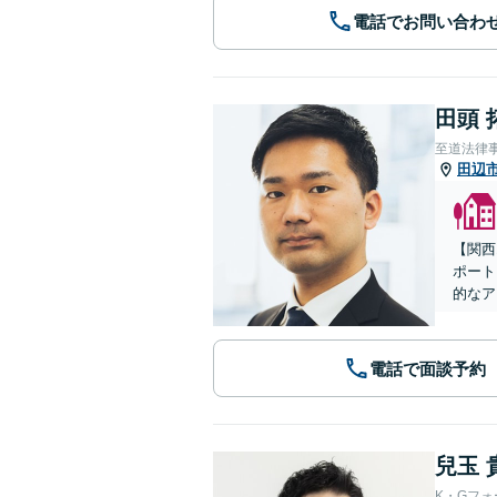
電話でお問い合わ
田頭 
至道法律
田辺
【関西
ポート
的なア
電話で面談予約
兒玉 
K・Gフ