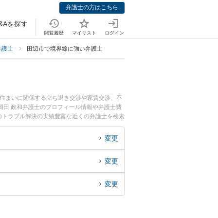
弁護士の方はこちら
&Aを探す
閲覧履歴
マイリスト
ログイン
弁護士
田辺市で境界線に強い弁護士
・住まいに関係する立ち退き交渉や家賃交渉、不
岡田 政和弁護士のプロフィール情報や弁護士費
のトラブル解決の実績豊富な近くの弁護士を検索
す。
変更
変更
変更