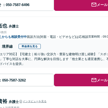
せ
メール
拓也
弁護士
事務所
市
からも相談受付中
面談方法(対面・電話・ビデオなど)は応相談
営業時間：09:0
境界線
料金表を見る
エリア対応】【宅建士｜粘り強い交渉力・豊富な建物明け渡し経験】「スポ
」丁寧な対話を大事に、円満な解決を目指します「他士業とも適宜連携し、
ドバイスを提供」
メール
貴裕
弁護士
インタビューを見る
ォート法律事務所