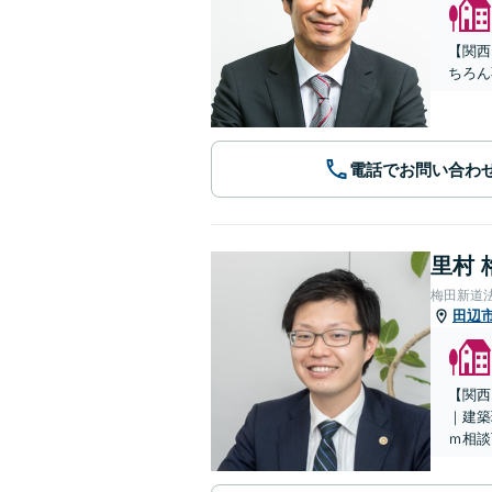
【関西
ちろん
電話でお問い合わ
里村 
梅田新道
田辺
【関西
｜建築
ｍ相談