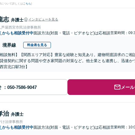
果について詳しくは
こちら
)
龍志
弁護士
インタビューを見る
人芦屋西宮市民法律事務所
市
からも相談受付中
面談方法(対面・電話・ビデオなど)は応相談
営業時間：09:3
境界線
料金表を見る
相談無料】【関西エリア対応】豊富な経験と知見あり。建物明渡請求のご相
貸借契約に関する問題や空き家問題の対策など。他士業とも連携し、迅速か
西宮北口駅3分】
せ
メール
孝治
弁護士
がけ法律事務所
市
からも相談受付中
面談方法(対面・電話・ビデオなど)は応相談
営業時間：10:0