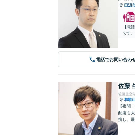
田辺
【電話
です。
電話でお問い合わ
佐藤 
佐藤生空
和歌
【夜間・
配慮も大
携し、最