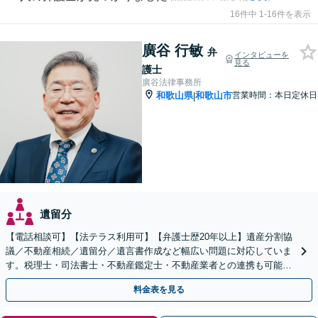
16件中 1-16件を表示
廣谷 行敏
弁
インタビューを
見る
護士
廣谷法律事務所
和歌山県
和歌山市
営業時間：本日定休日
|
遺留分
【電話相談可】【法テラス利用可】【弁護士歴20年以上】遺産分割協
議／不動産相続／遺留分／遺言書作成など幅広い問題に対応していま
す。税理士・司法書士・不動産鑑定士・不動産業者との連携も可能。
生前対策をお考えの方はお早めにご相談ください
料金表を見る