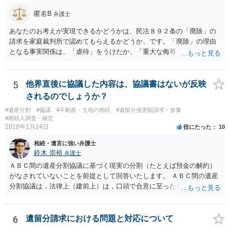
匿名B
弁護士
あなたのお考えが実現できるかどうかは、民法８９２条の「廃除」の
請求を家庭裁判所で認めてもらえるかどうか、です。「廃除」の理由
となる事実関係は、「虐待」をうけたか、「重大な侮辱」を受けた
か、推定相続人たる夫に「その他著しい非行」があったか否かです。
「廃除」は遺言でも可能です（民法８９３条）。 弁護士に具体的な事
情を話して相談して、「廃除」が可能か、実際に法律相談を受けるこ
5
他界直後に協議した内容は、協議書はないが反映
とをお勧めします。
されるのでしょうか？
#遺産分割
#協議
#不動産・土地の相続
#遺留分侵害額請求・放棄
#相続人調査・確定
2018年1月24日
役にたった
10
相続・遺言に強い弁護士
鈴木 崇裕
弁護士
ＡＢＣ間の遺産分割協議に基づく現実の分割（たとえば預金の解約）
がなされていないことを前提として回答いたします。 ＡＢＣ間の遺産
分割協議は，法律上（建前上）は，口頭で合意に至ったものであって
も有効です。 しかし，口頭で合意したことを立証する方法がありませ
ん。 また，不動産の名義を移転するためには，遺産分割協議書への署
名捺印を得る必要があります。 したがって，残念ながら，「ＡＢＣ間
6
遺留分請求における問題と対応について
の遺産分割協議が有効に成立している」という前提に基づく主張は困