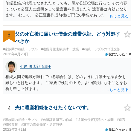
は、判決になったらどうなりそうか、という点についての検討が不可
印鑑登録が代理でなされたとしても、母が公証役場に行って その内容
欠ですので、 初めに述べた通り、代理人と相談するか、資料を持って
でよいと公証人に説明をして遺言書を作成したら 遺言書は有効となり
面談相談に行ってみることをお勧めします。
ます。 むしろ、 公正証書作成前後に下記の事情があったことが証明で
きれば判断能力がなく 無効だったと主張することが可能です。 翌年1
月に携帯が新しくなった母からの第一声は「ここにいたら殺される」
「面会に来てくれ」で、長男に聞くと「面会は出来ない。俺は携帯電
3
父の死亡後に届いた借金の連帯保証、どう対処す
話の使い方を教える為に会っている」「母の話は聞かなくて良い」と
べきか
電話が切れました。その後の電話でも「食事に毒が入っている」「体
#家族間の相続トラブル
#遺留分侵害額請求・放棄
#相続トラブルの代理交渉
にチップが埋められている」等、おかしかったです。 当時の診療記
2026年4月23日
役にたった
8
録、介護認定の資料、介護記録を取得して 弁護士に面談で相談された
方がよいと思います。
小峰 将太郎
弁護士
相続人間で地域が離れている場合には、どのように弁護士を探すかも
難しいとは思います。 ご家族で検討の上で、よい解決になることをお
祈り申し上げます。
4
夫に遺産相続をさせたくないです。
#家族間の相続トラブル
#自筆証書遺言の作成
#遺留分侵害額請求・放棄
#遺言
#相続放棄
#遺言の真偽鑑定・遺言無効
2022年3月1日
役にたった
8