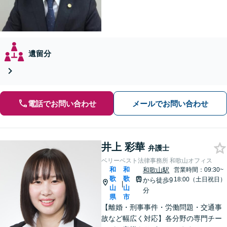
遺留分
電話でお問い合わせ
メールでお問い合わせ
井上 彩華
弁護士
ベリーベスト法律事務所 和歌山オフィス
和
和
和歌山駅
営業時間：09:30~
歌
歌
18:00（土日祝日）
から徒歩9
|
山
山
分
県
市
【離婚・刑事事件・労働問題・交通事
故など幅広く対応】各分野の専門チー