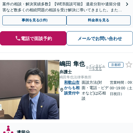
案件の相談・解決実績多数】【WEB面談可能】 遺産分割や遺留分侵
害など数多くの相続問題の相談を受け解決に導いてきました。また、
過去に１００件超の遺言作成のお手伝いをしました。
事例を見る(1件)
料金表を見る
電話で面談予約
メールでお問い合わせ
嶋田 隼也
京都府
インタビュ
ーを見る
弁護士
嶋田隼也法律事務所
和歌山市
面談方法(対
営業時間：09:
からも相
面・電話・ビデ
00~19:00（土
談受付中
オなど)は応相
日祝日）
談
遺留分