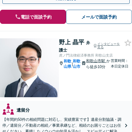
電話で面談予約
メールで面談予約
野上 晶平
弁
インタビューを
見る
護士
虎ノ門法律経済事務所 和歌山支店
和歌山市駅
か
営業時間：
和歌
和歌
|
山県
山市
本日定休日
ら徒歩10分
遺留分
【年間約50件の相続問題に対応し、実績豊富です】遺産分割協議・調
停／遺留分／不動産の相続／事業承継など、相続のお困りごとはお任
せください。蓄積したノウハウや知見を活かし、スピーディに解決を