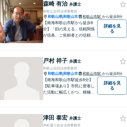
ご相談いただくこともありま
森崎 有治
弁護士
す。
和歌山合同法律事務所
和歌山県
和歌山市
和歌山市駅
から徒歩8分
|
【南海和歌山市駅から徒歩8
詳細を見
分】「顔の見える」信頼関係
る
が信条。ご依頼者との信頼関
係を大切にしています。お悩
みのことがございましたら、
まずはご相談ください。適切
戸村 祥子
な解決策を提案させていただ
弁護士
きます。
和歌山合同法律事務所
和歌山県
和歌山市
和歌山市駅
から徒歩8分
|
【南海和歌山市駅徒歩8分】
詳細を見
【駐車場あり】市民に密着し
る
た活動に幅広くかつ、積極的
に取り組んでいます。離婚問
題／相続問題／刑事事件／借
金問題／労働問題など、幅広
津田 泰宏
く対応可能。【地域に根ざし
弁護士
た弁護士】法律トラブルでお
本町通り綜合法律事務所