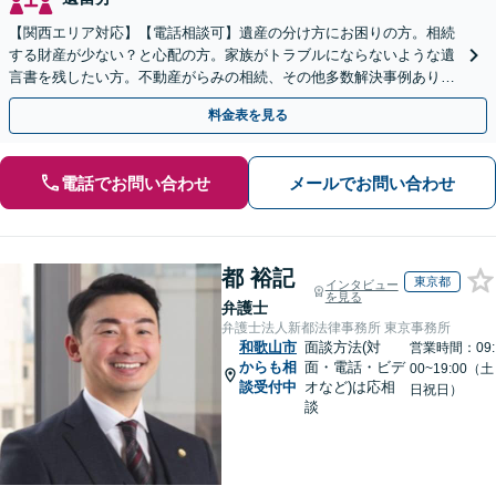
【関西エリア対応】【電話相談可】遺産の分け方にお困りの方。相続
する財産が少ない？と心配の方。家族がトラブルにならないような遺
言書を残したい方。不動産がらみの相続、その他多数解決事例あり。
親身に対応します【夜間・休日面談】【初回相談無料】
料金表を見る
電話でお問い合わせ
メールでお問い合わせ
都 裕記
東京都
インタビュー
を見る
弁護士
弁護士法人新都法律事務所 東京事務所
和歌山市
面談方法(対
営業時間：09:
からも相
面・電話・ビデ
00~19:00（土
談受付中
オなど)は応相
日祝日）
談