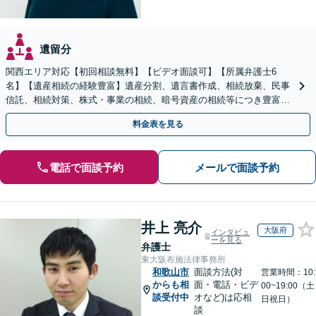
遺留分
関西エリア対応【初回相談無料】【ビデオ面談可】【所属弁護士6
名】【遺産相続の経験豊富】遺産分割、遺言書作成、相続放棄、民事
信託、相続対策、株式・事業の相続、暗号資産の相続等につき豊富な
対応実績。【バリアフリー】【完全個室対応】
料金表を見る
電話で面談予約
メールで面談予約
井上 亮介
大阪府
インタビュ
ーを見る
弁護士
東大阪布施法律事務所
和歌山市
面談方法(対
営業時間：10:
からも相
面・電話・ビデ
00~19:00（土
談受付中
オなど)は応相
日祝日）
談