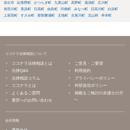
岩出市
紀美野町
かつらぎ町
九度山町
高野町
湯浅町
広川町
有田川町
美浜町
日高町
由良町
印南町
みなべ町
日高川町
白浜町
上富田町
すさみ町
那智勝浦町
太地町
古座川町
北山村
串本町
ココナラ法律相談について
ココナラ法律相談とは
ご意見・ご要望
法律Q&A
利用規約
法律相談コラム
プライバシーポリシー
ココナラとは
外部送信ポリシー
よくあるご質問
掲載をご検討の弁護士の方
へ
運営へのお問い合わせ
会社情報