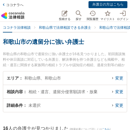
弁護士の方はこちら
ココナラへ
投稿する
探す
閲覧履歴
マイリスト
ログイン
ココナラ法律相談
和歌山県で法律相談できる弁護士
和歌山市で法律相
和歌山市の遺留分に強い弁護士
和歌山県の和歌山市で遺留分に強い弁護士が16名見つかりました。初回面談無
料や休日面談に対応している弁護士、解決事例を持つ弁護士なども掲載中。相
続・遺言に関係する家族間の相続トラブルや認知症の相続、遺産分割等の細か
な分野での絞り込み検索もでき便利です。特に廣谷法律事務所の廣谷 行敏弁護
士や紀州石原法律事務所の石原 詢二弁護士、虎ノ門法律経済事務所 和歌山支店
エリア
和歌山県、和歌山市
変更
の野上 晶平弁護士のプロフィール情報や弁護士費用、強みなどが注目されてい
ます。『和歌山市で土日や夜間に発生した遺留分のトラブルを今すぐに弁護士
相談内容
相続・遺言、遺留分侵害額請求・放棄
変更
に相談したい』『遺留分のトラブル解決の実績豊富な近くの弁護士を検索した
い』『初回相談無料で遺留分を法律相談できる和歌山市内の弁護士に相談予約
したい』などでお困りの相談者さんにおすすめです。
詳細条件
未選択
変更
16
人の弁護士が見つかりました
(検索結果について詳しくは
こちら
)