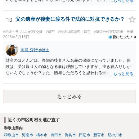
ご事情であれば無視してしまっても特に不都合はないと考えられま
す。 ２） 場合によっては、介護や被後見人の財産の処分等に関して、
後見人から相談があることも考えられます。 また、お祖母さんがお亡
10
父の遺産が後妻に渡る件で法的に対抗できるか？
くなりになった場合、相続人となる可能性がありますが、 その場合は
相続放棄されれば問題ありません。 ３） 完全に拒否する方法はないか
#相続トラブルの代理交渉
#遺言
#相続財産調査・鑑定
#遺留分侵害額請求・放棄
もしれませんが、 関わりを持ちたくないとのことでしたら、親族の意
2026年3月16日
役にたった
4
見書にその旨を記載して提出しておけば良いかも知れません。 後見人
としても、関わりを拒否している親族にあえて連絡をしてくる可能性
高島 秀行
弁護士
は低いと考えられます。 以上、ご参考になさってください。
財産のほとんどは、多額の後妻さん名義の保険になっていました。保
険は、受け取り人の物となる事は理解していますが、泣き寝入りしか
ないんでしょうか？また、贈与しただろうと思われる現金の引き出し
も数年ありました。この現金についても泣き寝入りしかないんでしょ
うか？ 保険は原則として受取人のものですが、遺産全体での保険金
の割合が高い場合、掛け金が一括払いで、保険金が掛け金の額と同様
もっとみる
の額の場合などは特別受益として遺留分の対象となる可能性がありま
す。 多額の現金の引き出しは、相手に渡ったかどうか、そのとき父
の判断能力など事情によります。 弁護士に面談で詳しい事情を話し
て相談された方がよいと思います。
近くの市区町村を選び直す
和歌山県内
和歌山市
海南市
橋本市
有田市
御坊市
田辺市
新宮市
紀の川市