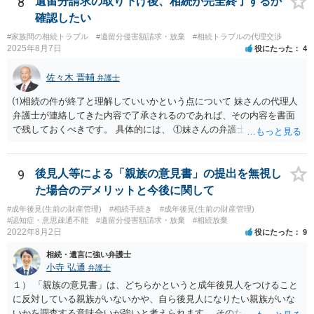
8
遺留分請求の取り下げ後、相続が完全終了するか
確認したい
#家族間の相続トラブル
#遺留分侵害額請求・放棄
#相続トラブルの代理交渉
2025年8月7日
役にたった
4
佐々木 晋輔
弁護士
⑴相続の件が終了と理解していいかという点について 妹さんの代理人
弁護士が連絡してきた内容で了承されるのであれば、その内容を書面
で残しておくべきです。 具体的には、 ①妹さんの弁護士に対して、連
絡してきた内容（遺留分請求は取り下げる、唯一執行されていない母
の預金を振り込めば終了など）を記載した合意書等の書面を作成して
もらう。 ②相談者様はその書面の内容をしっかり確認する。納得でき
9
後見人等による「親族の意見書」の提出を無視し
ない部分があれば、説明を求めたり、修正を求める。 なお、相続に
た場合のデメリットと今後に関して
関してお互いに債権債務がないことを確認する旨を記載してもらいま
#成年後見(生前の財産管理)
#相続手続き
#成年後見(生前の財産管理)
しょう。その記載があれば、相続の件は終了となります。 ③合意書等
#認知症・意思疎通不能
#遺留分侵害額請求・放棄
#相続放棄
が納得できる内容になれば、お互いに署名捺印する。 という流れで
2022年8月2日
役にたった
9
す。 合意書等に署名捺印してもいいか不安があるようでしたら、署名
相続・遺言に強い弁護士
捺印する前に、相談者様も別の弁護士に相談して確認してもらうので
小寺 弘通
弁護士
もいいと思います。 ⑵振込先が弁護士宛であることについて 代理人弁
護士の預り口座を振込先とするのはよくあることです。 問題ないと思
１） 「親族の意見書」は、どちらかというと成年後見人をつけること
います。
に反対している親族がいないかや、自ら後見人になりたい親族がいな
いかを調査する意味合いが強いと考えられます。 そのため、ご相談の