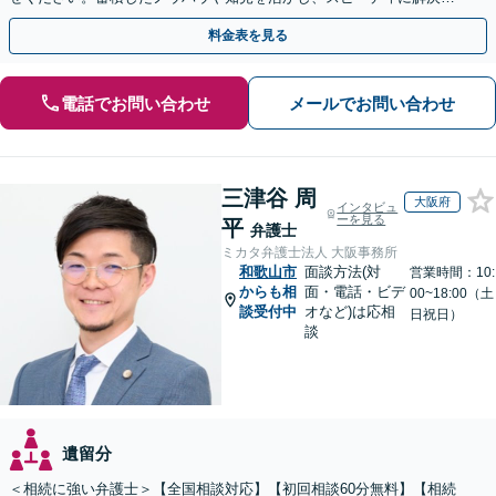
目指します【初回相談30分無料】【和歌山市駅５分】
料金表を見る
電話でお問い合わせ
メールでお問い合わせ
三津谷 周
大阪府
インタビュ
ーを見る
平
弁護士
ミカタ弁護士法人 大阪事務所
和歌山市
面談方法(対
営業時間：10:
からも相
面・電話・ビデ
00~18:00（土
談受付中
オなど)は応相
日祝日）
談
遺留分
＜相続に強い弁護士＞【全国相談対応】【初回相談60分無料】【相続