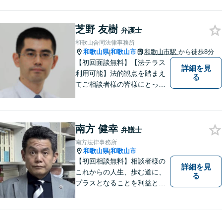
みよう」と法律相談にお越し
いただける事務所を目指して
おります。弁護士前畑壮志は
芝野 友樹
弁護士
全力で，最善の答えを探せる
和歌山合同法律事務所
ようお手伝いいたします。
和歌山県
和歌山市
和歌山市駅
から徒歩8分
|
【初回面談無料】【法テラス
詳細を見
利用可能】法的観点を踏まえ
る
てご相談者様の皆様にとって
最良の解決を図ることに常に
心がけています。創設55年を
超える歴史ある事務所です。
南方 健幸
【当日／夜間／応相談】お悩
弁護士
み事がございましたら、お気
南方法律事務所
軽にご相談下さい。
和歌山県
和歌山市
|
【初回相談無料】相談者様の
詳細を見
これからの人生、歩む道に、
る
プラスとなることを利益と考
え、相談者の人生を背負って
活動してまいります。和歌山
はもちろん、関西・関東から