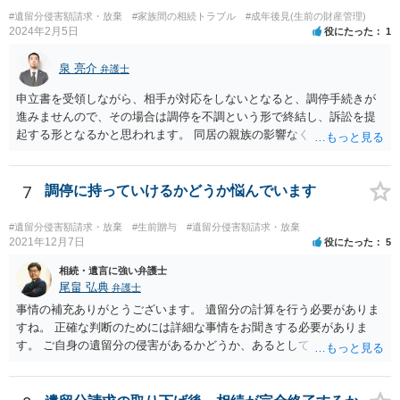
難と思われます。 「ＡＢＣ間の遺産分割協議は未了のまま，ＡとＢが
#遺留分侵害額請求・放棄
#家族間の相続トラブル
#成年後見(生前の財産管理)
死亡し，二次相続が発生した」という前提に基づいて協議を進める必
2024年2月5日
役にたった
1
要があります。 もちろん，Ｃの立場としては，ＡＢＣ間の遺産分割協
議の内容を前提とした主張をすることが最も有利ですが，ＡＢの相続
泉 亮介
弁護士
人は応じない姿勢を示していることから，実現は困難だと思います。
申立書を受領しながら、相手が対応をしないとなると、調停手続きが
主張としては維持しつつも，現実的な解決方法（遺産分割協議の落と
進みませんので、その場合は調停を不調という形で終結し、訴訟を提
しどころ）としては，譲歩することを甘受しなければならないかもし
起する形となるかと思われます。 同居の親族の影響なく、というのは
れません。
難しいでしょう。ただ、裁判や調停の中では主張等が書面で残るた
め、後からひっくり返すということは難しくなってくるかと思われま
す。 公開相談の場でのご相談については、どうしても限界が出てしま
7
調停に持っていけるかどうか悩んでいます
うため、一度個別にご相談をされることをお勧めいたします。
#遺留分侵害額請求・放棄
#生前贈与
#遺留分侵害額請求・放棄
2021年12月7日
役にたった
5
相続・遺言に強い弁護士
尾畠 弘典
弁護士
事情の補充ありがとうございます。 遺留分の計算を行う必要がありま
すね。 正確な判断のためには詳細な事情をお聞きする必要がありま
す。 ご自身の遺留分の侵害があるかどうか、あるとしてどの程度の金
額となるかを正確に把握されたいのであれば、一度お近くの弁護士に
相談されるのが良いと思います。