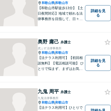
悩みの方は、お気軽にご相談
和歌山県
和歌山市
|
ください。
【和歌山市駅徒歩13分】【土
詳細を見
日夜間対応】地域で頼れる法
る
律事務所を目指して、日々尽
力しています。刑事事件／交
通事故／相続／その他一般の
民事事件など、幅広く対応可
能です。まずはお気軽にご相
奥野 庸己
弁護士
談ください。
虎ふす法律事務所
和歌山県
和歌山市
|
【法テラス利用可】【初回相
詳細を見
談無料】【電話相談可能】 ひ
る
とりで悩まず、まずはお気軽
にご相談ください。 早い段階
でのご相談が、有利で納得し
た解決につながります。
九鬼 周平
弁護士
九鬼法律事務所
和歌山県
和歌山市
|
【法テラス利用可】ひとりで
詳細を見