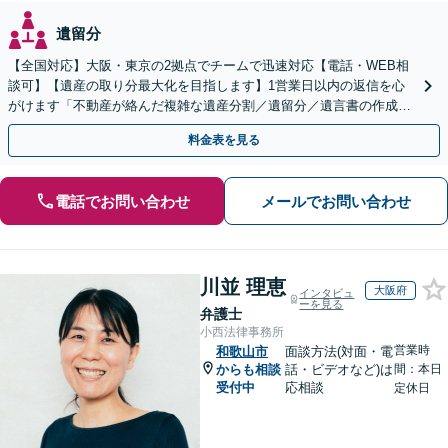
遺留分
【全国対応】大阪・東京の2拠点でチームで迅速対応【電話・WEB相
談可】【遺産の取り分最大化を目指します】1営業日以内の返信を心
がけます「不動産が絡んだ複雑な遺産分割／遺留分／遺言書の作成・
執行／事業承継など、お任せください」【休日相談あり】
料金表を見る
電話でお問い合わせ
メールでお問い合わせ
川並 理恵
大阪府
インタビュ
ーを見る
弁護士
小西法律事務所
営業時
和歌山市
面談方法(対面・電
からも相談
話・ビデオなど)は
間：本日
受付中
応相談
定休日