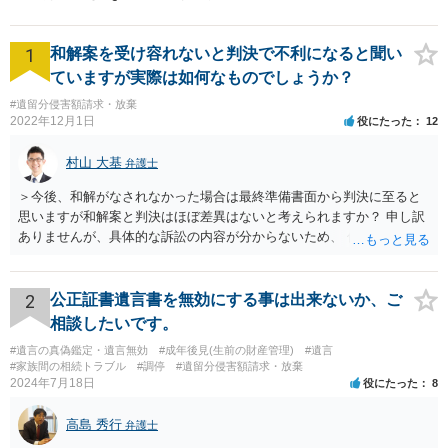
1
和解案を受け容れないと判決で不利になると聞い
ていますが実際は如何なものでしょうか？
#遺留分侵害額請求・放棄
2022年12月1日
役にたった
12
村山 大基
弁護士
＞今後、和解がなされなかった場合は最終準備書面から判決に至ると
思いますが和解案と判決はほぼ差異はないと考えられますか？ 申し訳
ありませんが、具体的な訴訟の内容が分からないため、 何とも回答が
難しい、といわざるを得ません。 繰り返しになりますが、事情をよく
わかっている代理人弁護士に聞くか、 訴訟資料を持って面談相談に行
ってみましょう。 その上で、一般論として回答するなら、和解案と判
2
公正証書遺言書を無効にする事は出来ないか、ご
決は（ケースによって程度の差はあっても）食い違うことが多いで
相談したいです。
す。 金額は適当ですが、例えば判決で１００万円支払え、という結論
#遺言の真偽鑑定・遺言無効
#成年後見(生前の財産管理)
#遺言
になりそうな場合、 そのまま１００万円を和解案として提示しても、
#家族間の相続トラブル
#調停
#遺留分侵害額請求・放棄
判決と変わらないなら払う側としてはあまり和解に応じようという気
2024年7月18日
役にたった
8
にはなりにくいです。 他方で、７０万円で和解を提示した場合、 「こ
のまま判決で１００万円支払いとなるより、７０万円でまとめた方が
高島 秀行
弁護士
マシ」ということで、 合意の可能性が出てきます。 応じるかどうか