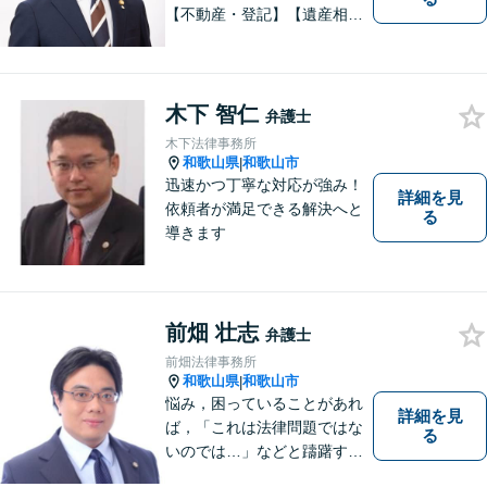
【不動産・登記】【遺産相
続】【離婚】を得意とする事
務所です。 初回の相談無料。
土曜日曜祝日も予約可。
木下 智仁
弁護士
木下法律事務所
和歌山県
和歌山市
|
迅速かつ丁寧な対応が強み！
詳細を見
依頼者が満足できる解決へと
る
導きます
前畑 壮志
弁護士
前畑法律事務所
和歌山県
和歌山市
|
悩み，困っていることがあれ
詳細を見
ば，「これは法律問題ではな
る
いのでは…」などと躊躇する
ことなく，「まずは相談して