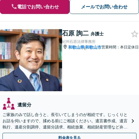
電話でお問い合わせ
メールでお問い合わせ
石原 詢二
弁護士
紀州石原法律事務所
和歌山県
和歌山市
営業時間：本日定休日
|
遺留分
ご家族のみで話し合うと、長引いてしまうのが相続です。じっくりと
お話を伺いますので、揉める前にご相談ください。遺言書作成、遺言
執行、遺産分割調停、遺留分請求、相続放棄、相続財産管理など弁護
士にお任せください。【女性スタッフ在籍】
料金表を見る