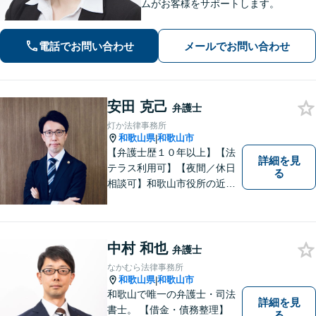
ムがお客様をサポートします。
電話でお問い合わせ
メールでお問い合わせ
安田 克己
弁護士
灯か法律事務所
和歌山県
和歌山市
|
【弁護士歴１０年以上】【法
詳細を見
テラス利用可】【夜間／休日
る
相談可】和歌山市役所の近
く、京橋親水公園そばにある
親しみやすい法律事務所で
す。一人で悩まず、まずはご
相談ください。あなたの灯り
中村 和也
弁護士
となれるよう誠心誠意努めま
なかむら法律事務所
す。
和歌山県
和歌山市
|
和歌山で唯一の弁護士・司法
詳細を見
書士。 【借金・債務整理】
る