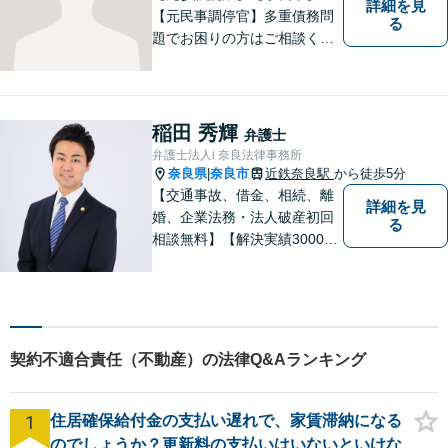
詳細を見
【元民事調停官】多重債務問
る
題でお困りの方はご相談くだ
さい。その他、一般民事事件
も対応しております。奈良市
大宮町でお困りの方がいまし
たら、一度ご相談ください。
稲田 秀輝
弁護士
弁護士法人i 奈良法律事務所
奈良県
奈良市
近鉄奈良駅
から徒歩5分
|
【交通事故、借金、相続、離
詳細を見
婚、企業法務・法人破産初回
る
相談無料】【解決実績3000件
超】 交通事故・借金（債務整
理）・離婚・相続・労働問
題・不動産トラブル・企業法
務のお悩みは【弁護士法人ｉ
（アイ）奈良法律事務所】に
契約不適合責任（不動産）の法律Q&Aランキング
おまかせください！
1
住居確保給付金の支払い遅れで、家賃滞納になる
のでしょうか？更新料の支払いはいないといけな