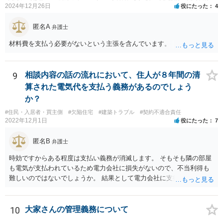
2024年12月26日
役にたった
4
匿名A
弁護士
材料費を支払う必要がないという主張を含んでいます。
9
相談内容の話の流れにおいて、住人が８年間の清
算された電気代を支払う義務があるのでしょう
か？
#住民・入居者・買主側
#欠陥住宅
#建築トラブル
#契約不適合責任
2022年12月1日
役にたった
7
匿名B
弁護士
時効ですからある程度は支払い義務が消滅します。 そもそも隣の部屋
も電気が支払われているため電力会社に損失がないので、不当利得も
難しいのではないでしょうか。 結果として電力会社に支払拒絶をする
と回答してもいいと思います。
10
大家さんの管理義務について