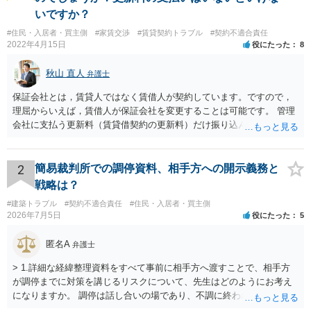
いですか？
#住民・入居者・買主側
#家賃交渉
#賃貸契約トラブル
#契約不適合責任
2022年4月15日
役にたった
8
秋山 直人
弁護士
保証会社とは，賃貸人ではなく賃借人が契約しています。ですので，
理屈からいえば，賃借人が保証会社を変更することは可能です。 管理
会社に支払う更新料（賃貸借契約の更新料）だけ振り込んで，保証会
社との契約は更新しないと主張して，その更新料を振り込まなけれ
ば，その保証会社との契約は更新されません。 ただ，賃貸人との賃貸
借契約書上で，賃貸借契約期間中，保証会社との保証契約をする義務
2
簡易裁判所での調停資料、相手方への開示義務と
が規定されている場合があり，「賃貸人指定の」保証会社との契約が
戦略は？
義務付けられている場合もあり得ます。この場合には，賃貸人指定以
#建築トラブル
#契約不適合責任
#住民・入居者・買主側
外の保証会社とは契約できないことになります。そのような縛りがな
2026年7月5日
役にたった
5
ければ，別の保証会社との契約に変更できる可能性もあります。 まず
は賃貸借契約書の規定を確認する必要があります。
匿名A
弁護士
> 1.詳細な経緯整理資料をすべて事前に相手方へ渡すことで、相手方
が調停までに対策を講じるリスクについて、先生はどのようにお考え
になりますか。 調停は話し合いの場であり、不調に終われば訴訟で解
決せざるを得ません。 訴訟では「裁判所にだけ資料を見せる」などと