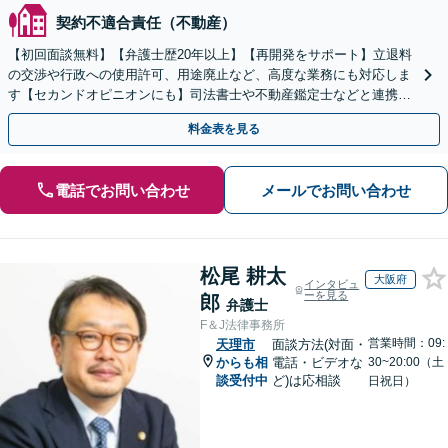
契約不適合責任（不動産）
【初回面談無料】【弁護士歴20年以上】【再開発をサポート】立退料
の交渉や行政への使用許可、用途廃止など、高度な業務にも対応しま
す【セカンドオピニオンにも】司法書士や不動産鑑定士などと連携。
農地や山林などもお任せください【枚方市駅6分】
料金表を見る
電話でお問い合わせ
メールでお問い合わせ
松尾 耕太
大阪府
インタビュ
ーを見る
郎
弁護士
F＆J法律事務所
営業時間：09:
天理市
面談方法(対面・
からも相
電話・ビデオな
30~20:00（土
談受付中
ど)は応相談
日祝日）