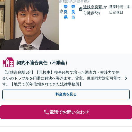
南都総合法律事務所
奈
奈
近鉄奈良駅
か
営業時間：本
良
良
|
日定休日
ら徒歩3分
県
市
契約不適合責任（不動産）
【近鉄奈良駅3分】【元検事】検事経験で培った調査力・交渉力で住
まいのトラブルを円滑に解決へ導きます。貸主、借主両方対応可能で
す。【地元で30年信頼されてきた法律事務所】
料金表を見る
電話でお問い合わせ