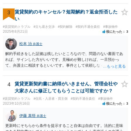
いう姑息な手段は使えませんし、公平かつ納得のできる解決というの
は、当事者と裁判所が同じ主張と証拠関係を踏まえた上で初めて実現
3
賃貸契約のキャンセル？短期解約？返金拒否した
できるものだと考えます。 > 2.また、開示する範囲や内容の見せ方に
い
ついて、何か工夫できる点があればご教示いただけますでしょうか。
#賃貸契約トラブル
#立ち退き交渉
#契約解除
#契約不適合責任
#事故物件
弁護士によって考え方が異なるかもしれませんが、資料の一部を相手
2025年8月21日
役にたった
3
に見せないという行動は、その資料（や隠している部分）には提出者
にとって不利な事実が隠されているという推認を働かせることに繋が
松本 治
弁護士
るリスクがあります（もちろん、争点と全く無関係な部分をマスキン
グ等することはありますが、それは手続戦略とは別の問題です）。 裁
解約手続きをした証拠は残したいところなので、問題のない書面であ
判所は公平な第三者であり、調停委員会に与える心証も考慮する必要
れば、サインした方がいいです。見極めが難しければ、一旦預かっ
があります。手続を有利に進めたいのであれば、証拠の出し方より
て、弁護士に相談するといいです。事件として依頼しなくても、それ
も、どのような反論でも対応できるように自身の主張をきちんと押さ
くらいは相談料の範囲内で見てくれる弁護士が多いと思います。
え、説得力のある説明と資料を用意することだと思います。 ただ、今
回提出を予定している資料がどのようなものであるのか、争点とどの
4
賃貸更新契約書に納得がいきません、管理会社や
ような関係があるのか、なぜ調停を選択したのか等の個別事情によっ
大家さんに修正してもらうことは可能ですか？
て具体的なに採るべき手段は変わってくるため、上記はあくまで個別
事情を踏まえない一般論としてご理解いただき、本件でどのように対
#賃貸契約トラブル
#住民・入居者・買主側
#契約不適合責任
#事故物件
2023年10月16日
役にたった
3
応すべきであるかについては弁護士へ直接相談された方がよいと思い
ます。
伊藤 真悟
弁護士
更新時にそちらから条件を提示すること自体は自由です。法的に意味