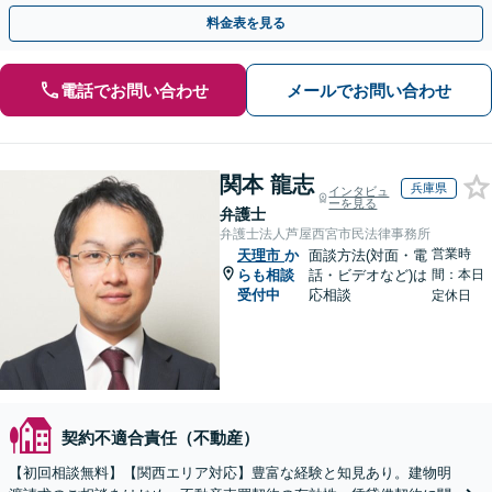
広く対応しています。
料金表を見る
電話でお問い合わせ
メールでお問い合わせ
関本 龍志
兵庫県
インタビュ
ーを見る
弁護士
弁護士法人芦屋西宮市民法律事務所
営業時
天理市
か
面談方法(対面・電
らも相談
話・ビデオなど)は
間：本日
受付中
応相談
定休日
契約不適合責任（不動産）
【初回相談無料】【関西エリア対応】豊富な経験と知見あり。建物明