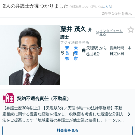
2
人の弁護士が見つかりました
(検索結果について詳しくは
こちら
)
2件中 1-2件を表示
藤井 茂久
弁
インタビューを
見る
護士
フジイ法律事務所
奈
天
天理駅
から
営業時間：本
良
理
|
日定休日
徒歩8分
県
市
契約不適合責任（不動産）
【弁護士歴30年以上】【天理駅3分／天理市唯一の法律事務所】不動
産相続に関する豊富な経験を活かし、税務面も考慮した最適な分割方
法をご提案します「地域密着の弁護士が他士業と連携し、トータルサ
ポートを実現／税理士・司法書士・不動産鑑定士など」
料金表を見る