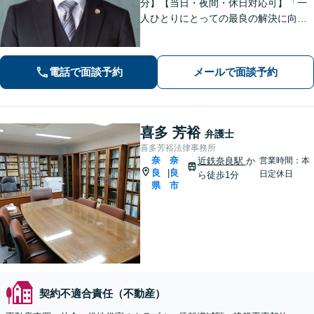
分】【当日・夜間・休日対応可】「一
人ひとりにとっての最良の解決に向け
て活動すること」を常に考えます。交
通事故／離婚、相続／債務整理／企業
法務／刑事事件など、幅広く対応可
電話で面談予約
メールで面談予約
能。お気軽にご相談ください
喜多 芳裕
弁護士
喜多芳裕法律事務所
奈
奈
近鉄奈良駅
か
営業時間：本
良
良
|
日定休日
ら徒歩1分
県
市
契約不適合責任（不動産）