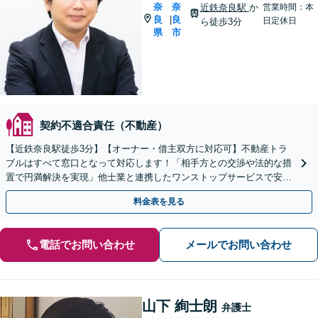
奈
奈
近鉄奈良駅
か
営業時間：本
良
良
|
日定休日
ら徒歩3分
県
市
契約不適合責任（不動産）
【近鉄奈良駅徒歩3分】【オーナー・借主双方に対応可】不動産トラ
ブルはすべて窓口となって対応します！「相手方との交渉や法的な措
置で円満解決を実現」他士業と連携したワンストップサービスで安心
／顧問契約のご相談も承ります
料金表を見る
電話でお問い合わせ
メールでお問い合わせ
山下 絢士朗
弁護士