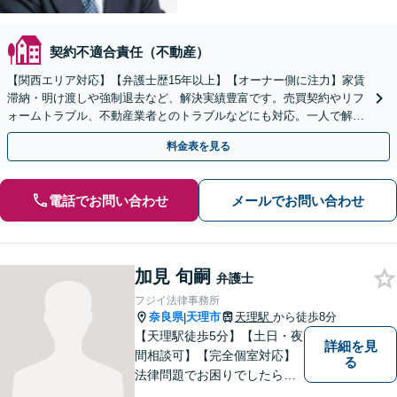
契約不適合責任（不動産）
【関西エリア対応】【弁護士歴15年以上】【オーナー側に注力】家賃
滞納・明け渡しや強制退去など、解決実績豊富です。売買契約やリフ
ォームトラブル、不動産業者とのトラブルなどにも対応。一人で解決
しようとする前に、遠慮なくご相談ください。
料金表を見る
電話でお問い合わせ
メールでお問い合わせ
加見 旬嗣
弁護士
フジイ法律事務所
奈良県
天理市
天理駅
から徒歩8分
|
【天理駅徒歩5分】【土日・夜
詳細を見
間相談可】【完全個室対応】
る
法律問題でお困りでしたらお
早めにご相談ください。依頼