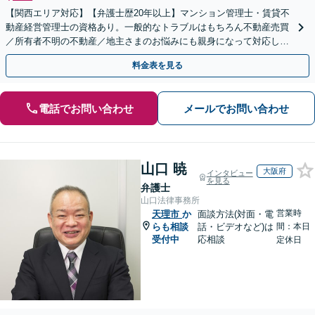
【関西エリア対応】【弁護士歴20年以上】マンション管理士・賃貸不
動産経営管理士の資格あり。一般的なトラブルはもちろん不動産売買
／所有者不明の不動産／地主さまのお悩みにも親身になって対応しま
す【夜間・休日の相談可】
料金表を見る
電話でお問い合わせ
メールでお問い合わせ
山口 暁
大阪府
インタビュー
を見る
弁護士
山口法律事務所
営業時
天理市
か
面談方法(対面・電
らも相談
話・ビデオなど)は
間：本日
受付中
応相談
定休日