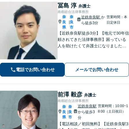
冨島 淳
弁護士
南都総合法律事務所
奈
奈
近鉄奈良駅
か
営業時間：本
良
良
|
日定休日
ら徒歩3分
県
市
【近鉄奈良駅徒歩3分】【地元で30年信
頼されてきた法律事務所】困っている
人を助けたくて弁護士になりました。
依頼者のためにベストを尽くし、最後
まで走り抜けます。労働問題、相続、
借金でお困りの方はぜひ一度ご相談く
電話でお問い合わせ
メールでお問い合わせ
ださい。
前澤 毅彦
弁護士
南都総合法律事務所
近鉄奈良駅
営業時間：10:00~1
奈
奈
8:00（土日祝日）
良
良
から徒歩3
|
県
市
分
【電話相談／初回無料】【近鉄奈良駅3