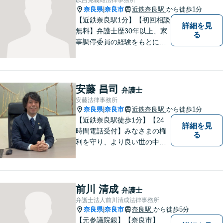
奈良県
奈良市
近鉄奈良駅
から徒歩1分
|
【近鉄奈良駅1分】【初回相談
詳細を見
無料】弁護士歴30年以上、家
る
事調停委員の経験をもとに複
雑な相続問題も依頼者様の状
況に合わせ、適切なアドバイ
スをご提供いたします。相続
発生前のご相談も受け付けて
安藤 昌司
弁護士
おります。【電話相談可】
安藤法律事務所
奈良県
奈良市
近鉄奈良駅
から徒歩1分
|
【近鉄奈良駅徒歩1分】【24
詳細を見
時間電話受付】みなさまの権
る
利を守り、より良い世の中に
していくことに全力を尽くし
ます。金銭問題／男女問題／
交通事故／刑事事件に注力し
ています。法律トラブルでお
前川 清成
弁護士
悩みごとがありましたら、お
弁護士法人前川清成法律事務所
気軽にご相談ください。
奈良県
奈良市
奈良駅
から徒歩5分
|
【元参議院銀】【奈良市】