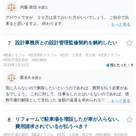
内藤 政信
弁護士
アバウトですが、２０万は見ておいた方がいいでしょう。 ご自分で出
来ると思いますよ。 終わります。
7
設計事務所との設計管理監修契約を解約したい
#建築トラブル
#賃貸契約トラブル
#住民・入居者・買主側
#売買トラブル
#契約不適合責任
#契約解除
2018年1月19日
役にたった
8
匿名A
弁護士
気に入らないので解除したいというのであれば、費用を払う必要があ
るでしょう。 これに対して、仕事をしたとはいえないのであれば、債
務不履行解除として支払った 金額の返還を求められる可能性はありま
す。 ただ、その程度かどうかは一律に決められるものではないので、
双方合意できない場合は 裁判をして決めざるを得ません。 せめて、お
近くの弁護士に契約書や図面を持って相談だけでもしてみてくださ
8
リフォームで駐車場を増設したが車が入らない。
い。
費用請求されているが払うべき？
#契約不適合責任
#建築トラブル
#住民・入居者・買主側
#契約解除・契約取消