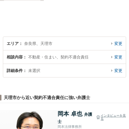
者様の抱えていらっしゃる不
安や、ご希望を丁寧にお伺い
いたします。お早めのご相談
が納得のいく解決への第一歩
です。
エリア
奈良県、天理市
変更
相談内容
不動産・住まい、契約不適合責任
変更
詳細条件
未選択
変更
天理市から近い契約不適合責任に強い弁護士
岡本 卓也
弁護
インタビューを見
る
士
岡本法律事務所