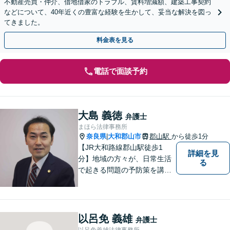
不動産売買・仲介、借地借家のトラブル、賃料増減額、建築工事契約
などについて、40年近くの豊富な経験を生かして、妥当な解決を図っ
てきました。
料金表を見る
電話で面談予約
大島 義徳
弁護士
まほら法律事務所
奈良県
大和郡山市
郡山駅
から徒歩1分
|
【JR大和路線郡山駅徒歩1
詳細を見
分】地域の方々が、日常生活
る
で起きる問題の予防策を講じ
たい時や、既に問題を抱えて
何から手を付けてよいか分か
らない時に、まず相談できる
身近な弁護士を目指していま
以呂免 義雄
弁護士
す。
以呂免義雄法律事務所