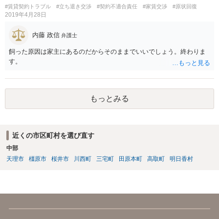
#賃貸契約トラブル
#立ち退き交渉
#契約不適合責任
#家賃交渉
#原状回復
2019年4月28日
内藤 政信
弁護士
飼った原因は家主にあるのだからそのままでいいでしょう。終わりま
す。
もっとみる
近くの市区町村を選び直す
中部
天理市
橿原市
桜井市
川西町
三宅町
田原本町
高取町
明日香村