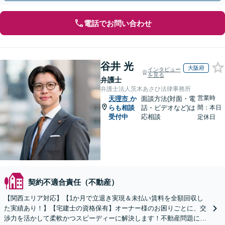
電話でお問い合わせ
谷井 光
大阪府
インタビュー
を見る
弁護士
弁護士法人茨木あさひ法律事務所
営業時
天理市
か
面談方法(対面・電
らも相談
話・ビデオなど)は
間：本日
受付中
応相談
定休日
契約不適合責任（不動産）
【関西エリア対応】【1か月で立退き実現＆未払い賃料を全額回収し
た実績あり！】【宅建士の資格保有】オーナー様のお困りごとに、交
渉力を活かして柔軟かつスピーディーに解決します！不動産問題に幅