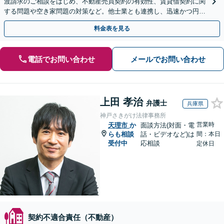
渡請求のご相談をはじめ、不動産売買契約の有効性、賃貸借契約に関
する問題や空き家問題の対策など。他士業とも連携し、迅速かつ円滑
な解決を目指します【顧問契約】【西宮北口駅3分】
料金表を見る
電話でお問い合わせ
メールでお問い合わせ
上田 孝治
弁護士
兵庫県
神戸さきがけ法律事務所
営業時
天理市
か
面談方法(対面・電
らも相談
話・ビデオなど)は
間：本日
受付中
応相談
定休日
契約不適合責任（不動産）