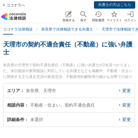
弁護士の方はこちら
ココナラへ
投稿する
探す
閲覧履歴
マイリスト
ログイン
ココナラ法律相談
奈良県で法律相談できる弁護士
天理市で法律相談で
天理市の契約不適合責任（不動産）に強い弁護
士
奈良県の天理市で契約不適合責任（不動産）に強い弁護士が2名見つかりまし
た。休日面談や夜間面談に対応している弁護士なども掲載中。不動産・住まい
に関係する立ち退き交渉や家賃交渉、不動産契約解除等の細かな分野での絞り
込み検索もでき便利です。特にフジイ法律事務所の藤井 茂久弁護士やフジイ法
律事務所の加見 旬嗣弁護士のプロフィール情報や弁護士費用、強みなどが注目
エリア
奈良県、天理市
変更
されています。『天理市で土日や夜間に発生した契約不適合責任（不動産）の
トラブルを今すぐに弁護士に相談したい』『契約不適合責任（不動産）のトラ
相談内容
不動産・住まい、契約不適合責任
変更
ブル解決の実績豊富な近くの弁護士を検索したい』『初回相談無料で契約不適
合責任（不動産）を法律相談できる天理市内の弁護士に相談予約したい』など
でお困りの相談者さんにおすすめです。
詳細条件
未選択
変更