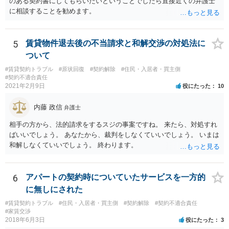
のある契約書にしてもらいたいということでしたら直接近くの弁護士
に相談することを勧めます。
5
賃貸物件退去後の不当請求と和解交渉の対処法に
ついて
#賃貸契約トラブル
#原状回復
#契約解除
#住民・入居者・買主側
#契約不適合責任
2021年2月9日
役にたった
10
内藤 政信
弁護士
相手の方から、法的請求をするスジの事案ですね。 来たら、対処すれ
ばいいでしょう。 あなたから、裁判をしなくていいでしょう。 いまは
和解しなくていいでしょう。 終わります。
6
アパートの契約時についていたサービスを一方的
に無しにされた
#賃貸契約トラブル
#住民・入居者・買主側
#契約解除
#契約不適合責任
#家賃交渉
2018年6月3日
役にたった
3