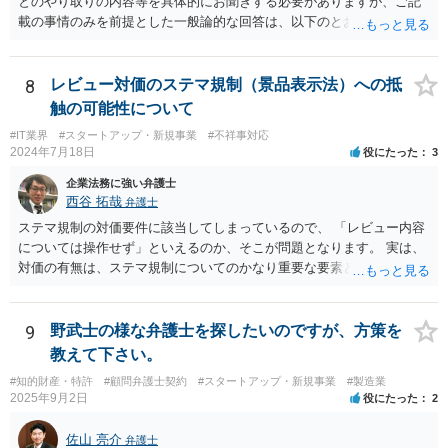
とのやり取りの内容等を具体的にお聞きする必要がありますが、ご記
は難しい可能性があります。 ③については、 税理士が、契約上の委任
載の事情のみを前提とした一般論的な回答は、以下のとおりです。 ①
事務外の税務相談をサービスで実施していた場合は、税理士側から積
相手方が主張し得た損害賠償請求権は、すでに消滅時効（2020年改正
極的に課税方式を確認しなければならないという程度の注意義務は認
前の商事消滅時効、不法行為消滅時効）にかかっている可能性が高い
められにくいのではないかと思います。 もっとも、顧問契約締結当初
です。 ②相手方の報告要求については、法的には従う義務はないでし
8
レビュー対価のステマ規制（景品表示法）への抵
から本件法人設立の相談についても依頼しており委任事務に含まれて
ょう。 ③すでに対応は完了しており、もし相手方から今後具体的な法
触の可能性について
いたと主張できる事情がある場合には、上記より幾分有利に進められ
的請求ないし措置がなされれば改めて検討するという方針でもよいよ
るかと思います。 より詳細な検討は、個別に法律事務所に問い合わせ
#IT業界
#スタートアップ・新規事業
#不祥事対応
うに思われます。
2024年7月18日
役にたった
3
て法律相談されるとよいでしょう。
企業法務に強い弁護士
西谷 拓哉
弁護士
ステマ規制の対価要件に該当してしまっているので、 「レビュー内容
については操作せず」といえるのか、そこが問題となります。 実は、
対価の有無は、ステマ規制についてのかなり重要な要素となります。
近時ステマ規制で初の行政処分を受けたケースは、高評価を付けるこ
とを条件に割り引くサービスを提供していたケースですが、 明示的に
高評価と指示していなくても、全件報酬を支払うことを約してレビュ
9
野武士の様な弁護士を探したいのですが、方策を
ーをさせるということになれば、結局はそれはレビュー内容について
教えて下さい。
事業者が関与していると評価され「事業者による表示（広告）」と判
#知的財産・特許
#顧問弁護士契約
#スタートアップ・新規事業
#製造業
断される余地は残るといえるでしょう。 あくまで、自身の嗜好に基づ
2025年9月2日
役にたった
2
く、自主的なレビューでなければステマ規制にひっかかる可能性があ
るのです。 ※消費者庁のステマ規制の運用ガイドラインであるhttps://
佐山 亮介
弁護士
www.caa.go.jp/policies/policy/representation/fair_labeling/guideline/ass