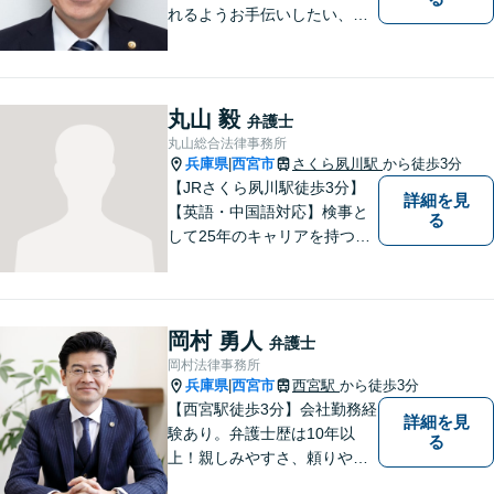
れるようお手伝いしたい、皆
様の頼れる存在でいたいとい
う思いで設立した法律事務所
です。お困りごとがありまし
たら、お気軽にご相談くださ
丸山 毅
弁護士
い。
丸山総合法律事務所
兵庫県
西宮市
さくら夙川駅
から徒歩3分
|
【JRさくら夙川駅徒歩3分】
詳細を見
【英語・中国語対応】検事と
る
して25年のキャリアを持つ弁
護士。刑事・民事ともに対応
可能！阪神間を中心に、お困
りの方を解決へと導いてまい
ります。まずはご相談へお越
岡村 勇人
弁護士
しください【完全個室対応】
岡村法律事務所
兵庫県
西宮市
西宮駅
から徒歩3分
|
【西宮駅徒歩3分】会社勤務経
詳細を見
験あり。弁護士歴は10年以
る
上！親しみやすさ、頼りやす
さを大切にしています。お困