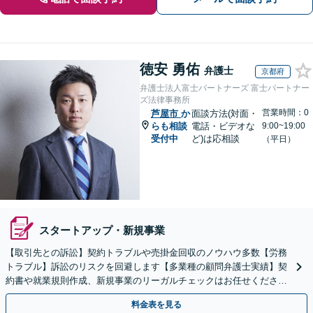
徳安 勇佑
弁護士
京都府
弁護士法人富士パートナーズ 富士パートナー
ズ法律事務所
営業時間：0
芦屋市
か
面談方法(対面・
らも相談
電話・ビデオな
9:00~19:00
受付中
ど)は応相談
（平日）
スタートアップ・新規事業
【取引先との訴訟】契約トラブルや売掛金回収のノウハウ多数【労務
トラブル】訴訟のリスクを回避します【多業種の顧問弁護士実績】契
約書や就業規則作成、新規事業のリーガルチェックはお任せくださ
い。単発のご依頼OK。
料金表を見る