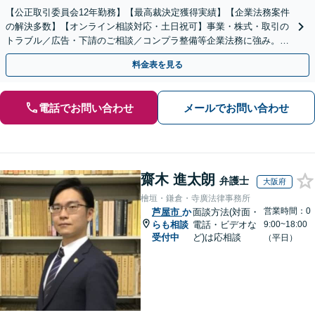
【公正取引委員会12年勤務】【最高裁決定獲得実績】【企業法務案件
の解決多数】【オンライン相談対応・土日祝可】事業・株式・取引の
トラブル／広告・下請のご相談／コンプラ整備等企業法務に強み。株
式の相続／誹謗中傷対策／不動産問題まで幅広く対応！
料金表を見る
電話でお問い合わせ
メールでお問い合わせ
齋木 進太朗
弁護士
大阪府
檜垣・鎌倉・寺廣法律事務所
営業時間：0
芦屋市
か
面談方法(対面・
らも相談
電話・ビデオな
9:00~18:00
受付中
ど)は応相談
（平日）