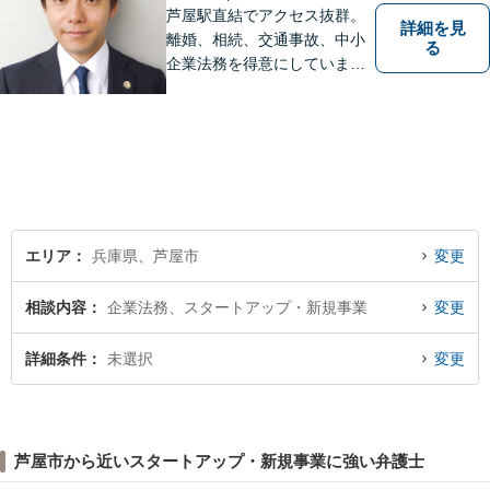
芦屋駅直結でアクセス抜群。
詳細を見
離婚、相続、交通事故、中小
る
企業法務を得意にしていま
す。 解決に向けて、全力で対
応致します。 ♯ラポルテ本館
３階♯駐車場有り♯子連れ相談
可♯中小企業診断士資格有り
エリア
兵庫県、芦屋市
変更
相談内容
企業法務、スタートアップ・新規事業
変更
詳細条件
未選択
変更
芦屋市から近いスタートアップ・新規事業に強い弁護士