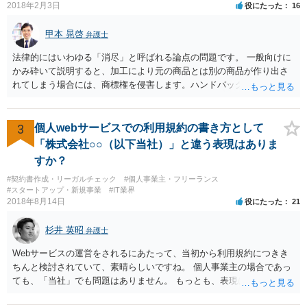
2018年2月3日
役にたった
16
甲本 晃啓
弁護士
法律的にはいわゆる「消尽」と呼ばれる論点の問題です。 一般向けに
かみ砕いて説明すると、加工により元の商品とは別の商品が作り出さ
れてしまう場合には、商標権を侵害します。ハンドバッグをポーチに
リメイクするなどの場合です。他方で、単なる性能や品質を維持する
ための加工（一般にいう修理）は、商標権を侵害しません。 商標権者
は、その商品を売ったときに対価を回収しているので、商標権は用い
3
個人webサービスでの利用規約の書き方として
尽くされている（用尽、消尽といいます。）と解釈されます。他方
「株式会社○○（以下当社）」と違う表現はありま
で、商標権者の預かり知らないところで、販売した商品から別の商品
すか？
（コピー品やリメイク品）が作りだされてしまうと、その商品が仮に
#契約書作成・リーガルチェック
#個人事業主・フリーランス
酷い品質であれば、商標権者のブランドイメージが傷ついてしまいま
#スタートアップ・新規事業
#IT業界
すし、その証商標権者にクレームが来てしまいますので、商標権を侵
2018年8月14日
役にたった
21
害します。その商品が流通すれば商標権（ロゴマーク等）に対する一
般消費者の信頼も害することになります。また、本来商標権者に入る
杉井 英昭
弁護士
べき利益が入らないことになります。 修理だけではそのような問題は
生じません。
Webサービスの運営をされるにあたって、当初から利用規約につきき
ちんと検討されていて、素晴らしいですね。 個人事業主の場合であっ
ても、「当社」でも問題はありません。 もっとも、表現に違和感があ
るというのであれば、屋号を使うとよいでしょう。 例えば、田中一郎