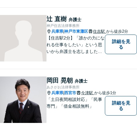
りごとがあれば、お気軽にご
相談ください。【初回３０分
面談無料】
辻 直樹
弁護士
神戸住吉法律事務所
兵庫県
神戸市東灘区
住吉駅
から徒歩2分
|
【住吉駅2分】「誰かの力にな
詳細を見
れる仕事をしたい」という思
る
いから弁護士を志しました。
法律面だけでなく、お気持ち
の面でも少しでも前向きにな
れるよう心がけています。 ど
うぞ一人で抱え込まず、お気
岡田 晃朝
弁護士
軽にご相談ください。
あさがお法律事務所
兵庫県
西宮市
今津駅
から徒歩1分
|
「土日夜間相談対応」「民事
詳細を見
専門」「借金相談無料」
る