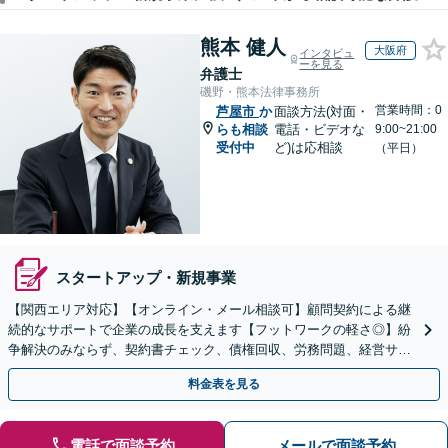
熊本 健人
大阪府
インタビュ
ーを見る
弁護士
磯野・熊本法律事務所
営業時間：0
芦屋市
か
面談方法(対面・
らも相談
電話・ビデオな
9:00~21:00
受付中
ど)は応相談
（平日）
スタートアップ・新規事業
【関西エリア対応】【オンライン・メール相談可】顧問契約による継
続的なサポートで企業の成長を支えます【フットワークの軽さ◎】紛
争解決のみならず、契約書チェック、債権回収、労務問題、経営サポ
ートを含む予防法務に対応
料金表を見る
電話で面談予約
メールで面談予約