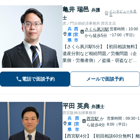
亀井 瑞邑
弁護
インタビューを見
る
士
虎ノ門法律経済事務所 西宮支店
兵
西
さくら夙川駅
営業時間：10:00
庫
宮
|
~17:00（平日）
から徒歩5分
県
市
【さくら夙川駅5分】【初回相談無料】
遺産分割など相続問題／労働問題（企
業側・労働者側）／盗撮・窃盗など刑
事事件ほか、トラブルやお困りごとは
お任せください。粘り強く的確な交渉
電話で面談予約
メールで面談予約
力と速やかな行動力を活かし、依頼者
さまに有利な解決を目指します
平田 英典
弁護士
西宮阪神法律事務所
兵
西
西宮駅
か
営業時間：09:30~1
庫
宮
|
8:00（平日）
ら徒歩4分
県
市
【西宮駅4分】【初回相談60分無料】離