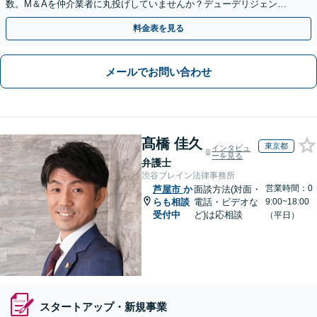
数。M＆Aを仲介業者に丸投げしていませんか？デューデリジェンス
や契約書作成・交渉はお任せください【初回無料】
料金表を見る
メールでお問い合わせ
髙橋 佳久
東京都
インタビュ
ーを見る
弁護士
渋谷ブレイン法律事務所
営業時間：0
芦屋市
か
面談方法(対面・
らも相談
電話・ビデオな
9:00~18:00
受付中
ど)は応相談
（平日）
スタートアップ・新規事業