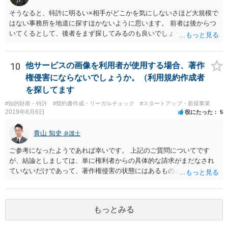
ets/representation_cms216_230328_03.pdf の５頁（イ）、２（１）参
そうなると、特許に明るい×相手がどこかを気にしないさほど大規模で
照
はない事務所を地道に探すほかないように思います。 前者は後からつ
いてくるとして、後者をまず探してみるのも良いでしょう。
10
他サービスの画像を利用者が使用する場合、著作
権侵害にならないでしょうか。（利用規約作成者
を探してます
#知的財産・特許
#契約書作成・リーガルチェック
#スタートアップ・新規事業
2019年8月6日
役にたった
5
青山 知史
弁護士
ご参考になったようであれば幸いです。 上記のご質問についてです
が、結論としましては、単に権利者からの具体的な請求がまだなされ
ていないだけであって、著作権侵害の状態にはあるものと思慮いたし
ます。 例えば、大手のECサイトの規約を見ますと、各投稿者によるコ
ンテンツの投稿については、適法か否かも含め、投稿者で自己責任で
行うものとし、サイトとしては責任を持たない旨の規定がなされてい
もっとみる
ることがあります。 利用者も多いため、サイトとして投稿画像等のチ
ェックは行えないことから、自己責任で判断して行動するように求め