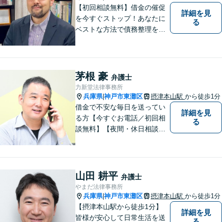
【初回相談無料】借金の催促
詳細を見
を今すぐストップ！あなたに
る
ベストな方法で債務整理をサ
ポート【知的財産の紛争にも
強い】元IT研究者である弁護
士・弁理士（コンピュータサ
イエンスの博士号も保有）と
茅根 豪
弁護士
交渉経験が豊富な弁護士
力新堂法律事務所
兵庫県
神戸市東灘区
摂津本山駅
から徒歩1分
|
借金で不安な毎日を送ってい
詳細を見
る方【今すぐお電話／初回相
る
談無料】【夜間・休日相談
可・要予約】【24時間メール
受付】（ネット上の誹謗中傷
／ビットトレント／著作権侵
害／問題社員／クレーマー／
山田 耕平
弁護士
債務整理）借金の解決実績は1
やまだ法律事務所
00件以上！
兵庫県
神戸市東灘区
摂津本山駅
から徒歩1分
|
【摂津本山駅から徒歩1分】
詳細を見
皆様が安心して日常生活を送
る