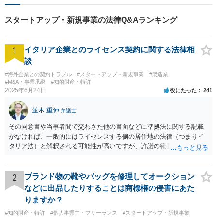
スタートアップ・新規事業の法律Q&Aランキング
1
イタリア企業とのライセンス契約に関する法律相
談
#海外企業との契約トラブル
#スタートアップ・新規事業
#製造業
#M&A・事業承継
#知的財産・特許
2025年6月24日
役にたった
241
並木 重伸
弁護士
その同意書や当事者間で交わさた他の書面などに準拠法に関する記載
がなければ、一般的にはライセンスする側の居住地の法律（つまりイ
タリア法）と解釈される可能性が高いですが、許諾の範囲が日本国内
に限定されているなどの事情がある場合には、日本法となる可能性も
あります。 なお、仮に日本法になるとしても、新しい会社との間で契
約が有効かどうかは、ライセンスされた権利の種類（著作権、商標
2
ブランド物の靴やバッグを修理してオークション
権、特許権など）や契約の時期などを見て判断する必要があります。
などに出品したりすることは商標権の侵害にあた
いずれにせよ具体的事情が分からないと確定的な回答は難しいと思わ
りますか？
れますので、弁護士に直接相談されることをお勧めします。
#知的財産・特許
#個人事業主・フリーランス
#スタートアップ・新規事業