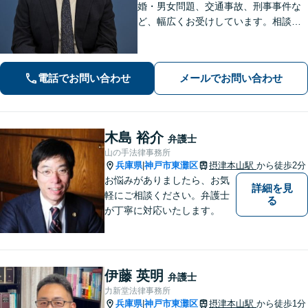
婚・男女問題、交通事故、刑事事件な
ど、幅広くお受けしています。相談者
さまに安心感を与えられるよう、専門
用語を噛み砕いて丁寧に説明すること
を心がけています。ぜひご相談くださ
電話でお問い合わせ
メールでお問い合わせ
い。【休日・夜間面談可】【WEB面談
可】
木島 裕介
弁護士
山の手法律事務所
兵庫県
神戸市東灘区
摂津本山駅
から徒歩2分
|
お悩みがありましたら、お気
詳細を見
軽にご相談ください。弁護士
る
が丁寧に対応いたします。
伊藤 英明
弁護士
力新堂法律事務所
兵庫県
神戸市東灘区
摂津本山駅
から徒歩1分
|