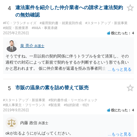
さんが「ABCウェブサービス」の屋号で事業を運営する際には、「当
社」の代わりに「ABCウェブサービス」とか「ABCWS」を使う等で
4
違法案件を紹介した仲介業者への請求と違法契約
す。
の無効確認
#FC・フランチャイズ
#雇用契約書・就業規則作成
#スタートアップ・新規事業
#病院・医療業界
#M&A・事業承継
2025年2月26日
役にたった
4
泉 亮介
弁護士
そうですね。一旦以前の契約関係に伴うトラブルを全て清算し、その
過程での対応によって新規で契約をするか判断するという形でも良い
かと思われます。 仮に仲介業者が返還を拒み当事者同士での解決が困
難となった場合は個別に弁護士に相談されると良いでしょう。
5
市販の温泉の素を詰め替えて販売
#スタートアップ・新規事業
#契約書作成・リーガルチェック
#個人事業主・フリーランス
#製造業
#知的財産・特許
2019年9月26日
役にたった
4
内藤 政信
弁護士
okが出るようにがんばってください。