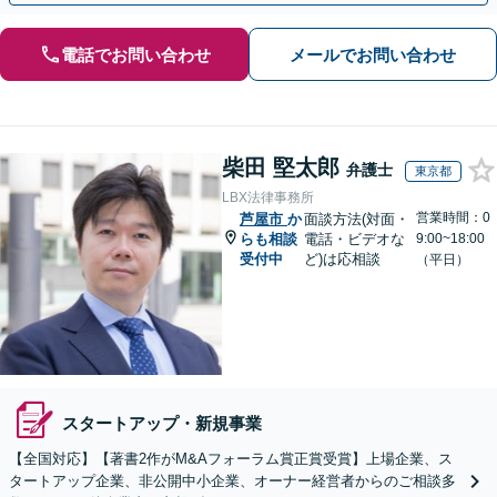
電話でお問い合わせ
メールでお問い合わせ
柴田 堅太郎
弁護士
東京都
LBX法律事務所
営業時間：0
芦屋市
か
面談方法(対面・
らも相談
電話・ビデオな
9:00~18:00
受付中
ど)は応相談
（平日）
スタートアップ・新規事業
【全国対応】【著書2作がM&Aフォーラム賞正賞受賞】上場企業、ス
タートアップ企業、非公開中小企業、オーナー経営者からのご相談多