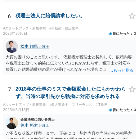
6
税理士法人に賠償請求したい。
#スタートアップ・新規事業
#不動産・建設業界
2026年2月6日
役にたった
3
松本 翔馬
弁護士
大変お困りのことと思います。 依頼者が税理士と契約して、依頼内容
を税理士に対して的確に伝えていたにもかかわらず、税理士が対応を
放置した結果消費税の還付が受けられなかった場合には、賠償請求で
きる余地があります。 本件では、 ①過誤があった業務が契約範囲内で
あるか否かという問題 ②税理士本人が税務業務をしていなかったとい
う税理士職務の妥当性の問題 ③クライアントが誤って簡易課税届出書
7
2018年の仕事のミスで全額返金したにもかかわら
を提出していたところ、税理士が課税方式の確認をしなかった問題 と
ず、当時の取引先から執拗に対応を求められる
いう課題があります。 ①については、 税理士が責任を持つのは契約に
#スタートアップ・新規事業
#個人事業主・フリーランス
#IT業界
明記された委任事務に限定されるのが原則です。 サービスとして委任
2025年8月18日
役にたった
3
事務外の税務相談に応じた結果、その責任を負う場合もゼロではあり
ませんが、責任追及するハードルはかなり上がります。 ②について
企業法務に強い弁護士
は、 実際上、税理士事務所では事務員が顧客対応することが多いと聞
鈴木 悠太
弁護士
きます。 そのため、メールに税理士が参加していないことや直接面談
ご不安な状況と拝察します。 正確には、契約内容や当時からの相手方
していないことをもって賠償請求の理由とすることは現実問題として