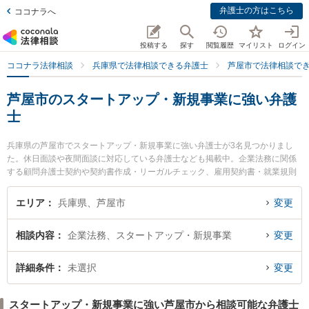
弁護士の方はこちら
ココナラへ
投稿する
探す
閲覧履歴
マイリスト
ログイン
ココナラ法律相談
兵庫県で法律相談できる弁護士
芦屋市で法律相談で
芦屋市のスタートアップ・新規事業に強い弁護
士
兵庫県の芦屋市でスタートアップ・新規事業に強い弁護士が3名見つかりまし
た。休日面談や夜間面談に対応している弁護士なども掲載中。企業法務に関係
する顧問弁護士契約や契約書作成・リーガルチェック、雇用契約書・就業規則
作成等の細かな分野での絞り込み検索もでき便利です。特に芦屋本通り法律事
務所の辰巳 裕規弁護士や藤原成子法律事務所の藤原 成子弁護士、芦屋法律事務
エリア
兵庫県、芦屋市
変更
所の岡部 将吾弁護士のプロフィール情報や弁護士費用、強みなどが注目されて
います。『芦屋市で土日や夜間に発生したスタートアップ・新規事業のトラブ
相談内容
企業法務、スタートアップ・新規事業
変更
ルを今すぐに弁護士に相談したい』『スタートアップ・新規事業のトラブル解
決の実績豊富な近くの弁護士を検索したい』『初回相談無料でスタートアッ
プ・新規事業を法律相談できる芦屋市内の弁護士に相談予約したい』などでお
詳細条件
未選択
変更
困りの相談者さんにおすすめです。
スタートアップ・新規事業に強い芦屋市から相談可能な弁護士