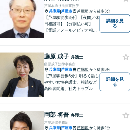
芦屋本通り法律事務所
兵庫県
芦屋市
芦屋駅
から徒歩3分
|
【芦屋駅徒歩3分】【夜間／休
詳細を見
日相談可】【分割払い可】
る
【電話／メール／ビデオ相談
可】これまでの20年以上の弁
護士経験を活かして、地域に
貢献して参りたいと思ってい
藤原 成子
ます。 お困りの方は、お気軽
弁護士
にご相談ください。
藤原成子法律事務所
兵庫県
芦屋市
芦屋駅
から徒歩3分
|
【芦屋駅徒歩3分】明るく話し
詳細を見
やすい女性弁護士。相続など
る
高齢者問題、社内トラブル
等、女性の悩みに強みがあり
ます。親しみやすいと言われ
ますので、相談を迷われてい
岡部 将吾
る方は、お気軽にご連絡下さ
弁護士
い。【宅建士・行政書士資格
芦屋法律事務所
保持】
兵庫県
芦屋市
芦屋駅
から徒歩2分
|