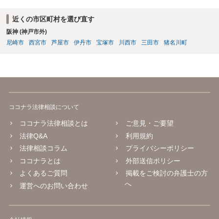
た規定と思慮いたします。 この結果、画像投稿の時点では、サイトに
おいて事前チェックがなされるわけではないため、著作権侵害となる
近くの市区町村を選び直す
ような画像もそのまま投稿されてしまい、結果として、権利者から削
阪神 (神戸市外)
除や損害賠償等の請求がなされるまで、事実上、その投稿状態が残っ
たままになっているものと思われます。 こうした無断転載の件数は多
尼崎市
西宮市
芦屋市
伊丹市
宝塚市
川西市
三田市
猪名川町
く、また、本人の特定にも時間や費用がかかることから、全ての無断
転載に対しては、権利者が対応できていないという実情があるものと
思われます。 もっとも、著作権者として承諾をしているのでない限
り、請求が現時点でないとしても、著作権侵害となることに変わりは
ありません。 そのため、著作権者が、本人の特定や具体的な請求に動
いてきた場合には、こうした無断転載をしていると、権利侵害の責任
ココナラ法律相談について
を問われることになり、結果として、賠償等をしなければならない事
態にもなります。 このように、ECサイト等における画像転載等は、適
ココナラ法律相談とは
ご意見・ご要望
法な状態とは必ずしも言い難く、権利者の行動次第では責任が生じか
法律Q&A
利用規約
ねないものですので、やはりこうした無断転載は控えた方が安全かと
法律相談コラム
プライバシーポリシー
思慮いたします。
ココナラとは
外部送信ポリシー
よくあるご質問
掲載をご検討の弁護士の方
へ
運営へのお問い合わせ