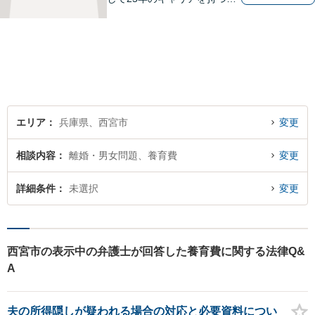
護士。刑事・民事ともに対応
可能！阪神間を中心に、お困
りの方を解決へと導いてまい
ります。まずはご相談へお越
しください【完全個室対応】
エリア
兵庫県、西宮市
変更
相談内容
離婚・男女問題、養育費
変更
詳細条件
未選択
変更
西宮市の表示中の弁護士が回答した養育費に関する法律Q&
A
夫の所得隠しが疑われる場合の対応と必要資料につい