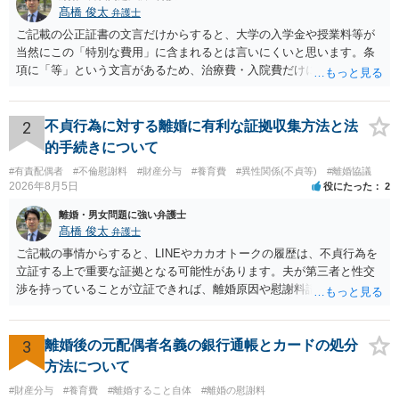
髙橋 俊太
弁護士
ご記載の公正証書の文言だけからすると、大学の入学金や授業料等が
当然にこの「特別な費用」に含まれるとは言いにくいと思います。条
項に「等」という文言があるため、治療費・入院費だけに限定される
わけではありませんが、その前に「病気・事故に伴う費用」と明記さ
れていますので、通常は、病気や事故によって臨時に必要となった医
療費その他これに類する特別支出を念頭に置いた条項と読むのが自然
2
不貞行為に対する離婚に有利な証拠収集方法と法
です。したがって、大学の入学金、授業料、受験費用などの教育費に
的手続きについて
ついてまで、「この条項があるから当然に半額を請求できる」とまで
#有責配偶者
#不倫慰謝料
#財産分与
#養育費
#異性関係(不貞等)
#離婚協議
は言いにくいと思われます。なお、通常、大学進学費用をどこまで負
2026年8月5日
役にたった
2
担すべきかについては、離婚時の合意内容のほか、子どもの年齢、大
学進学についての父母の認識、父母の学歴・収入・資産状況、進学先
離婚・男女問題に強い弁護士
や費用などを踏まえて個別に検討することになります。公正証書の他
髙橋 俊太
弁護士
の条項において、養育費の終期についてどのように定められている
ご記載の事情からすると、LINEやカカオトークの履歴は、不貞行為を
か、大学進学に関する定めの有無、「教育費」「進学費用」に関する
立証する上で重要な証拠となる可能性があります。夫が第三者と性交
定めの有無等について確認する必要があると考えられます。
渉を持っていることが立証できれば、離婚原因や慰謝料請求を検討す
る上で重要な事情となります。特に、数年間にわたって特定の相手と
性的関係を継続しているのであれば、その期間や回数が分かる資料は
できるだけ保存しておくことをお勧めいたします。 他方、「夫に不貞
3
離婚後の元配偶者名義の銀行通帳とカードの処分
がある＝財産分与でも多くもらえる」「当然に親権を取得できる」と
方法について
いう関係にはありません。まず、財産分与は、基本的には夫婦が婚姻
#財産分与
#養育費
#離婚すること自体
#離婚の慰謝料
中に形成した財産を清算する制度ですので、不貞行為の有無とは別