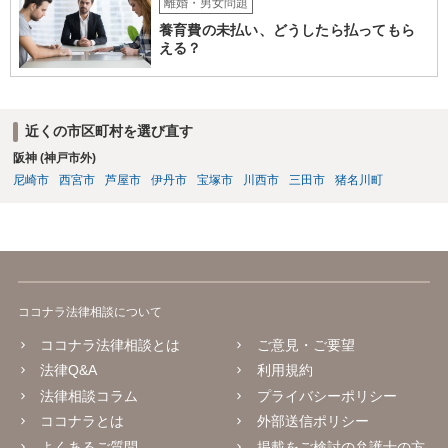
離婚・男女問題
養育費の未払い、どうしたら払ってもら
える？
近くの市区町村を選び直す
阪神 (神戸市外)
尼崎市
西宮市
芦屋市
伊丹市
宝塚市
川西市
三田市
猪名川町
ココナラ法律相談について
ココナラ法律相談とは
ご意見・ご要望
法律Q&A
利用規約
法律相談コラム
プライバシーポリシー
ココナラとは
外部送信ポリシー
よくあるご質問
掲載をご検討の弁護士の方