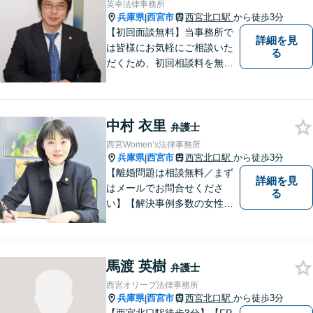
英幸法律事務所
兵庫県
西宮市
西宮北口駅
から徒歩3分
|
【初回面談無料】当事務所で
詳細を見
は皆様にお気軽にご相談いた
る
だくため、初回相談料を無料
にしています。【西宮北口駅
徒歩３分】交通事故／相続問
題／労働問題／企業法務／男
中村 衣里
女問題／建築問題など、貴方
弁護士
にとって最善の解決に向けて
西宮Women’s法律事務所
尽力します。【当日／夜間対
兵庫県
西宮市
西宮北口駅
から徒歩3分
|
応可】
【離婚問題は相談無料／まず
詳細を見
はメールでお問合せくださ
る
い】【解決事例多数の女性弁
護士】離婚、相続などの家庭
に関する問題の解決を得意と
する弁護士です。兵庫県内、
馬渡 英樹
神戸・西宮・尼崎・芦屋でお
弁護士
困りの女性はぜひご相談くだ
西宮オリーブ法律事務所
さい。【完全個室・お子様も
兵庫県
西宮市
西宮北口駅
から徒歩3分
|
歓迎】