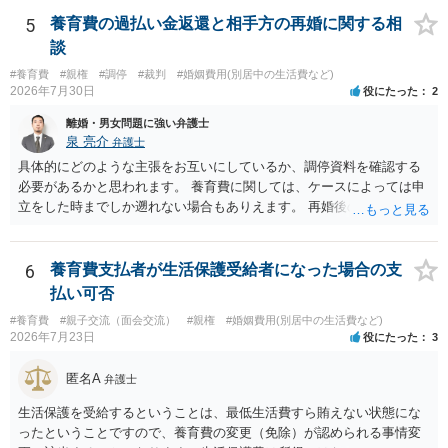
相手に弁護士がついているということであれば、依頼をするかしない
かは別として一度ご自身も個別に弁護士に相談をされたほうが良いで
5
養育費の過払い金返還と相手方の再婚に関する相
しょう。
談
#養育費
#親権
#調停
#裁判
#婚姻費用(別居中の生活費など)
2026年7月30日
役にたった
2
離婚・男女問題に強い弁護士
泉 亮介
弁護士
具体的にどのような主張をお互いにしているか、調停資料を確認する
必要があるかと思われます。 養育費に関しては、ケースによっては申
立をした時までしか遡れない場合もありえます。 再婚後の相手方の行
動がどのようなものであったのかも重要であるため、相手が再婚後の
養育費に関するやりとり等があればそちらについても確認する必要が
あるでしょう。 公開相談の場での回答よりも個別に弁護士にご相談さ
6
養育費支払者が生活保護受給者になった場合の支
れることをお勧めいたします。
払い可否
#養育費
#親子交流（面会交流）
#親権
#婚姻費用(別居中の生活費など)
2026年7月23日
役にたった
3
匿名A
弁護士
生活保護を受給するということは、最低生活費すら賄えない状態にな
ったということですので、養育費の変更（免除）が認められる事情変