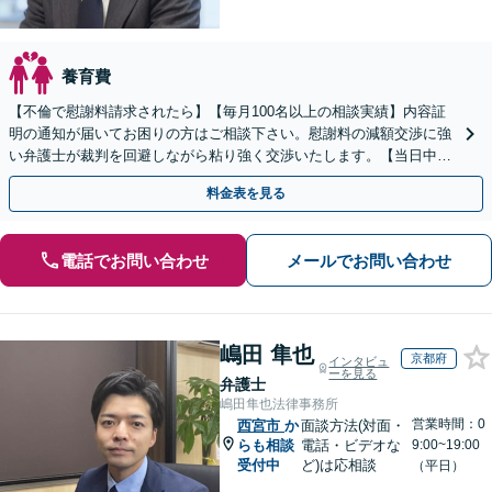
養育費
【不倫で慰謝料請求されたら】【毎月100名以上の相談実績】内容証
明の通知が届いてお困りの方はご相談下さい。慰謝料の減額交渉に強
い弁護士が裁判を回避しながら粘り強く交渉いたします。【当日中の
相談可(予約制)】【関西全域対応】
料金表を見る
電話でお問い合わせ
メールでお問い合わせ
嶋田 隼也
京都府
インタビュ
ーを見る
弁護士
嶋田隼也法律事務所
営業時間：0
西宮市
か
面談方法(対面・
らも相談
電話・ビデオな
9:00~19:00
受付中
ど)は応相談
（平日）