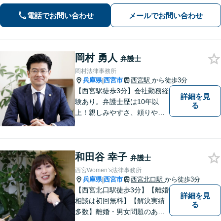
を心がけています。ぜひご相談くださ
電話でお問い合わせ
メールでお問い合わせ
い。【休日・夜間面談可】【WEB面談
可】
岡村 勇人
弁護士
岡村法律事務所
兵庫県
西宮市
西宮駅
から徒歩3分
|
【西宮駅徒歩3分】会社勤務経
詳細を見
験あり。弁護士歴は10年以
る
上！親しみやすさ、頼りやす
さを大切にしています。お困
りごとがあれば、お気軽にご
相談ください。【初回３０分
和田谷 幸子
面談無料】
弁護士
西宮Women’s法律事務所
兵庫県
西宮市
西宮北口駅
から徒歩3分
|
【西宮北口駅徒歩3分】【離婚
詳細を見
相談は初回無料】【解決実績
る
多数】離婚・男女問題のあら