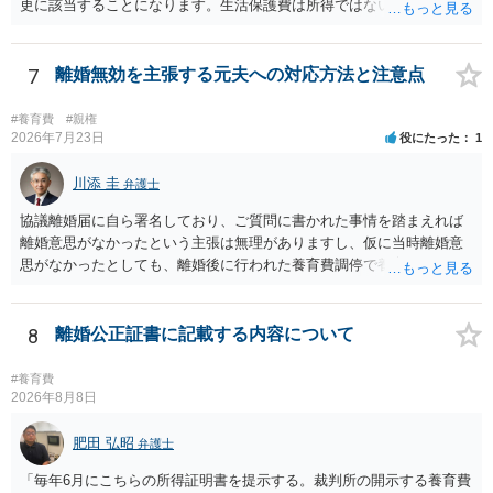
更に該当することになります。生活保護費は所得ではないので、「保
護費から養育費を支払え」という結論にはなりません。ただ、実際に
支払った場合に返還請求権が認められたり役所から何らかのペナルテ
ィが課されたりするわけではなく、「残りのお金で自己責任で生活せ
7
離婚無効を主張する元夫への対応方法と注意点
よ」ということになるので、生活保護を受給することになった時はす
みやかに合意のための話し合いあるいは調停申立てをすべきでしょ
#養育費
#親権
う。
2026年7月23日
役にたった
1
川添 圭
弁護士
協議離婚届に自ら署名しており、ご質問に書かれた事情を踏まえれば
離婚意思がなかったという主張は無理がありますし、仮に当時離婚意
思がなかったとしても、離婚後に行われた養育費調停で養育費が合意
しているのですから、離婚を追認していることは明らかです。 「弁護
士と離婚無効の話を進めている」「離婚無効で裁判を起こす」という
のがそもそも本当かどうかも疑わしいと思いますし、仮に弁護士へ相
8
離婚公正証書に記載する内容について
談しているとすればおそらく嘘を重ねて説明しているので容易に嘘を
暴くことができるでしょう。「人生最後に話し合いをしないか？責め
#養育費
るとかはしない」というのは、モラハラ夫の典型的な常套句ですの
2026年8月8日
で、むしろそれを武器として使えるでしょう。 仮に弁護士からの通知
や裁判所からの調停期日通知書等が届いた場合、面倒ですが、粛々と
肥田 弘昭
弁護士
こちらも弁護士へ依頼して対応すれば良いと思います。モラハラ夫へ
「毎年6月にこちらの所得証明書を提示する。裁判所の開示する養育費
の対応は精神的に疲弊するので、弁護士へ任せればよいと思います。