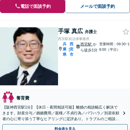
電話で面談予約
メールで面談予約
手塚 真広
弁護士
西宮駅前法律事務所
兵
西
西宮駅
か
営業時間：09:30~1
庫
宮
|
8:00（平日）
ら徒歩1分
県
市
養育費
【阪神西宮駅1分】【休日・夜間相談可能】離婚の相談幅広く解決で
きます。財産分与／婚姻費用／親権／不貞行為／パワハラ／別居依頼
者の心に寄り添う丁寧なヒアリングに定評あり。トラブルのご相談は
お気軽に！【地元密着型スタイル】
料金表を見る