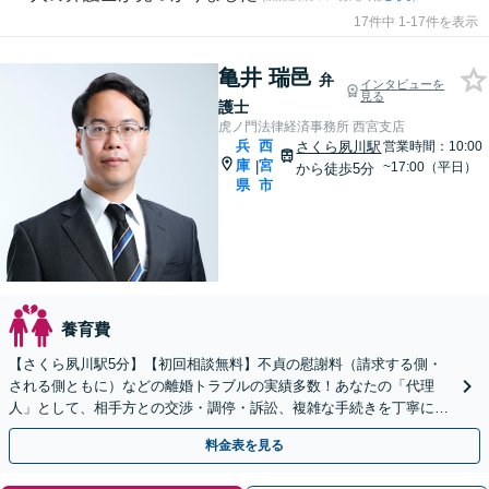
17件中 1-17件を表示
亀井 瑞邑
弁
インタビューを
見る
護士
虎ノ門法律経済事務所 西宮支店
兵
西
さくら夙川駅
営業時間：10:00
庫
宮
|
~17:00（平日）
から徒歩5分
県
市
養育費
【さくら夙川駅5分】【初回相談無料】不貞の慰謝料（請求する側・
される側ともに）などの離婚トラブルの実績多数！あなたの「代理
人」として、相手方との交渉・調停・訴訟、複雑な手続きを丁寧にサ
ポートいたします。財産分与・養育費・婚姻費用なども対応
料金表を見る