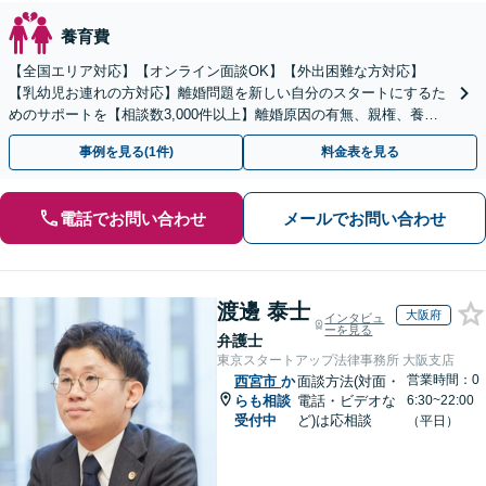
養育費
【全国エリア対応】【オンライン面談OK】【外出困難な方対応】
【乳幼児お連れの方対応】離婚問題を新しい自分のスタートにするた
めのサポートを【相談数3,000件以上】離婚原因の有無、親権、養育
費、財産分与、慰謝料請求【夜間・休日相談可】
事例を見る(1件)
料金表を見る
電話でお問い合わせ
メールでお問い合わせ
渡邊 泰士
大阪府
インタビュ
ーを見る
弁護士
東京スタートアップ法律事務所 大阪支店
営業時間：0
西宮市
か
面談方法(対面・
らも相談
電話・ビデオな
6:30~22:00
受付中
ど)は応相談
（平日）