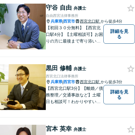
気軽にご相談ください。また
守谷 自由
民事事件，家事事件，刑事事
弁護士
件も幅広く取り扱っておりま
自由西宮法律事務所
す。
兵庫県
西宮市
西宮北口駅
から徒歩4分
|
【初回３０分無料】【西宮北
詳細を見
口駅4分】【土曜相談可】お困
る
りの方に最後まで寄り添い、
一番良い解決になるよう一緒
に考えます。離婚（調停・慰
謝料請求・別居）、相続（遺
黒田 修輔
産分割・相続放棄）、交通事
弁護士
故（保険会社との交渉）ご相
西宮北口法律事務所
談ください【カード・Paypay
兵庫県
西宮市
西宮北口駅
から徒歩3分
|
決済可】
【西宮北口駅3分】【離婚／債
詳細を見
務整理／交通事故など】土曜
る
日も相談可！わかりやすい料
金体系、話しやすい弁護士を
目指しています。【交通事
故・借金は無料相談◎】
宮本 英幸
弁護士