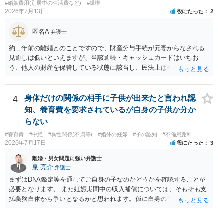
#婚姻費用(別居中の生活費など)
#親権
に、預貯金、不動産、保険、退職金等の資料を確保しておくことが重
2026年7月13日
役にたった
2
要です。また、子の親権については、夫婦間の責任問題とは別に、
「どのような形がお子様の利益になるか」という観点です。そのた
匿名A
弁護士
め、未就学のお子様について貴方が主として養育しているのであれ
ば、保育園等への送迎、食事・入浴・寝かしつけ等の日常的な育児、
約二年前の離婚とのことですので、財産分与手続が元妻からなされる
通院や予防接種への対応、保育園との連絡、夫婦それぞれの勤務状
見通しは低いといえますが、当該通帳・キャッシュカードはいちお
況、別居後にどのような養育環境を用意できるかといった、これまで
う、他人の財産を保管している状態に該当し、民法上は事務管理（597
の監護実績や今後の生活状況について整理しておくとよいでしょう。
条）が成立しているとはいえます。 現実に問題になることはさほど考
養育費については、離婚後も父母双方がそれぞれの収入に応じて負担
えにくくとも、表だってのお答えとしては元妻の了解なく処分するこ
するのが原則となります。
とはできないというお答えになってしまいます。
4
身体だけの関係の相手に子供が出来たと言われ認
知、養育費を要求されているが自身の子供か分か
らない
#養育費
#中絶
#異性関係(不貞等)
#婚外の妊娠
#子の認知
#不倫慰謝料
2026年7月17日
役にたった
3
離婚・男女問題に強い弁護士
泉 亮介
弁護士
まずはDNA鑑定等を通してご自身の子なのかどうかを確認することが
必要となります。 また妊娠期間中の収入補償については、そもそも支
払義務自体から争いとなるかと思われます。仮に自身の子であったと
して、そのことから当然に補償義務が発生するものではありません。