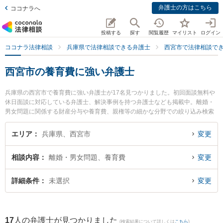
弁護士の方はこちら
ココナラへ
投稿する
探す
閲覧履歴
マイリスト
ログイン
ココナラ法律相談
兵庫県で法律相談できる弁護士
西宮市で法律相談で
西宮市の養育費に強い弁護士
兵庫県の西宮市で養育費に強い弁護士が17名見つかりました。初回面談無料や
休日面談に対応している弁護士、解決事例を持つ弁護士なども掲載中。離婚・
男女問題に関係する財産分与や養育費、親権等の細かな分野での絞り込み検索
もでき便利です。特に虎ノ門法律経済事務所 西宮支店の亀井 瑞邑弁護士や西宮
駅前法律事務所の手塚 真広弁護士、フェリーチェ法律事務所の後藤 千絵弁護士
エリア
兵庫県、西宮市
変更
のプロフィール情報や弁護士費用、強みなどが注目されています。『西宮市で
土日や夜間に発生した養育費のトラブルを今すぐに弁護士に相談したい』『養
相談内容
離婚・男女問題、養育費
変更
育費のトラブル解決の実績豊富な近くの弁護士を検索したい』『初回相談無料
で養育費を法律相談できる西宮市内の弁護士に相談予約したい』などでお困り
の相談者さんにおすすめです。
詳細条件
未選択
変更
17
人の弁護士が見つかりました
(検索結果について詳しくは
こちら
)