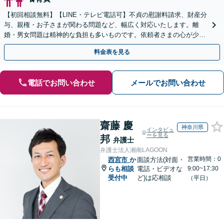
【初回相談無料】【LINE・テレビ電話可】不貞の慰謝料請求、財産分
与、親権・お子さまが関わる問題など、幅広く対応いたします。離
婚・男女問題は精神的な負担も多いものです。依頼者さまの心が少し
でも軽くなるよう、親身に寄り添って対応いたします。
料金表を見る
電話でお問い合わせ
メールでお問い合わせ
齋藤 慶
神奈川県
インタビュ
ーを見る
邦
弁護士
弁護士法人湘南LAGOON
営業時間：0
西宮市
か
面談方法(対面・
らも相談
電話・ビデオな
9:00~17:30
受付中
ど)は応相談
（平日）