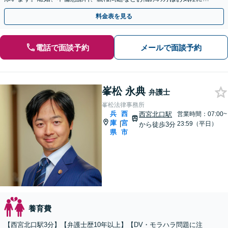
相談ください。
料金表を見る
電話で面談予約
メールで面談予約
峯松 永典
弁護士
峯松法律事務所
兵
西
西宮北口駅
営業時間：07:00~
庫
宮
|
23:59（平日）
から徒歩3分
県
市
養育費
【西宮北口駅3分】【弁護士歴10年以上】【DV・モラハラ問題に注