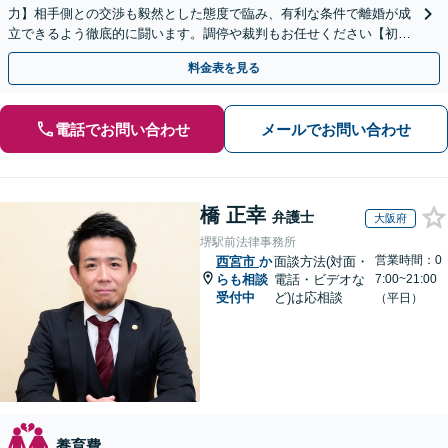
力】相手側との交渉も毅然とした態度で臨み、有利な条件で離婚が成
立できるよう徹底的に闘います。調停や裁判もお任せください【初回
相談無料】【お子さま連れのご相談可】
料金表を見る
電話でお問い合わせ
メールでお問い合わせ
橋 正幸
弁護士
大阪府
堺駅前法律事務所
営業時間：0
西宮市
か
面談方法(対面・
らも相談
電話・ビデオな
7:00~21:00
受付中
ど)は応相談
（平日）
養育費