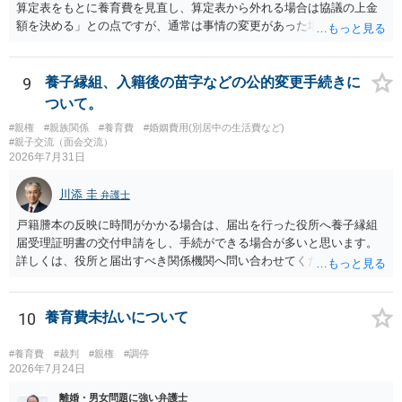
算定表をもとに養育費を見直し、算定表から外れる場合は協議の上金
額を決める」との点ですが、通常は事情の変更があった場合に変更し
ますので妥当とまでは言えないかと思います。「養育費は当初予測出
来なかった事情の変更により双方協議の上増減出来る」と「通知義務
に勤務先」が含まれているので、私に収入が入った事は相手に通知が
9
養子縁組、入籍後の苗字などの公的変更手続きに
行く事になり、上記のような文言が無くても養育費の見直しは適宜出
ついて。
来るかと思うのですが違うのでしょうか？との点はそのとおりかと思
#親権
#親族関係
#養育費
#婚姻費用(別居中の生活費など)
います。養育費は事情の変更があった場合に変更するので毎年見直す
#親子交流（面会交流）
ことはあまりないです。ご参考にしてください。
2026年7月31日
川添 圭
弁護士
戸籍謄本の反映に時間がかかる場合は、届出を行った役所へ養子縁組
届受理証明書の交付申請をし、手続ができる場合が多いと思います。
詳しくは、役所と届出すべき関係機関へ問い合わせてください。
10
養育費未払いについて
#養育費
#裁判
#親権
#調停
2026年7月24日
離婚・男女問題に強い弁護士