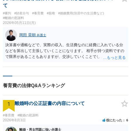
て
#審判
#財産分与
#養育費
#親権
#婚姻費用(別居中の生活費など)
#離婚の慰謝料
2026年05月11日(月)
岡田 晃朝
弁護士
決算書や通帳などで、実際の収入、生活費なのに経費に入れている分
などを算出して主張していくことになります。 相手が持つ資料ですの
で限界があることもありますが、交渉していくことでしょう。
養育費の法律Q&Aランキング
1
離婚時の公正証書の内容について
#養育費
#離婚の慰謝料
2026年8月3日
役にたった
6
離婚・男女問題に強い弁護士