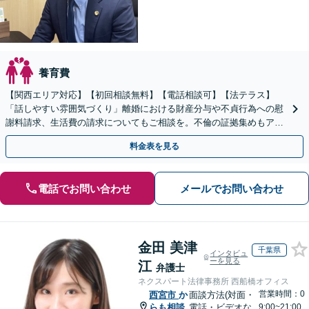
養育費
【関西エリア対応】【初回相談無料】【電話相談可】【法テラス】
「話しやすい雰囲気づくり」離婚における財産分与や不貞行為への慰
謝料請求、生活費の請求についてもご相談を。不倫の証拠集めもアド
バイス可【夜間・休日面談】
料金表を見る
電話でお問い合わせ
メールでお問い合わせ
金田 美津
千葉県
インタビュ
ーを見る
江
弁護士
ネクスパート法律事務所 西船橋オフィス
営業時間：0
西宮市
か
面談方法(対面・
らも相談
電話・ビデオな
9:00~21:00