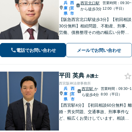
兵
西
西宮北口駅
営業時間：09:30~
庫
宮
|
12:00（平日）
から徒歩3分
県
市
【阪急西宮北口駅徒歩3分】【初回相談
30分無料】相続問題、不動産、刑事、
労働、債務整理その他の幅広い分野に
対応可能です。よくお話を聞き、よく
調べて皆様それぞれの問題に合った解
電話でお問い合わせ
メールでお問い合わせ
決策をご提案していきます。まずはご
相談を。【完全個室で対応】【バリア
フリー】
平田 英典
弁護士
西宮阪神法律事務所
兵
西
西宮駅
か
営業時間：09:30~1
庫
宮
|
8:00（平日）
ら徒歩4分
県
市
【西宮駅4分】【初回相談60分無料】離
婚・男女問題、交通事故、刑事事件な
ど、幅広くお受けしています。相談者
さまに安心感を与えられるよう、専門
用語を噛み砕いて丁寧に説明すること