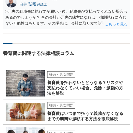
白井 弘昭
弁護士
>元夫の勤務先に執行文が届いた後、勤務先が支払ってくれない場合も
あるのでしょうか？ その会社が元夫の味方になれば、強制執行に応じ
ない可能性はあります。その場合は、会社に取り立て訴訟を行うこと
で、会社から取り立てることができます。 その他、預金を探して差し
押さえ、元夫名義の車の差し押さえ競売などを検討します。 ＞何もで
きなかった場合は、公正証書の原本は戻ってくるのでしょうか？ 取れ
ても取れなくても、執行裁判所に原本の還付請求を行えば還付されま
養育費に関連する法律相談コラム
す。 ＞他の弁護士さんに再度依頼できるのでしょうか？ できます。た
だ、取れなかった場合に取り立て訴訟等を起こしてもらえば、他の弁
護士に頼む必要は無いでしょう。 以上、ご参考まで。
離婚・男女問題
養育費を払わないとどうなる？リスクや
支払わなくていい場合、免除・減額の方
法を解説
離婚・男女問題
養育費はいつまで払う？義務がなくなる
までの期間や減額する方法を徹底解説