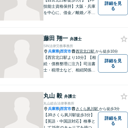
【西宮北口駅徒歩3分】【FP
詳細を見
技能士資格保持】大阪・兵庫
る
を中心に、借金／離婚／不動
産／相続など幅広いお困りご
とを解決する弁護士です。相
談にいらっしゃる全ての方に
藤田 翔一
丁寧な対応、アドバイスをさ
弁護士
せていただきます。
SIN法律労務事務所
兵庫県
西宮市
西宮北口駅
から徒歩10分
|
【西宮北口駅より10分】【相
詳細を見
続・債務整理に注力】司法書
る
士・税理士など、相続関係に
強い他の専門家とも連携した
サポートが可能です。また、
高齢者施設・介護事業者を対
丸山 毅
象とした、法律サービスを提
弁護士
供しております。お気軽に、
丸山総合法律事務所
ご相談ください。
兵庫県
西宮市
さくら夙川駅
から徒歩3分
|
【JRさくら夙川駅徒歩3分】
詳細を見
【英語・中国語対応】検事と
る
して25年のキャリアを持つ弁