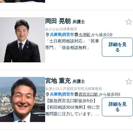
ゆる分野で多くの解決実績あ
り。丁寧できめ細やかな対応
で、満足度の高い解決を目指
岡田 晃朝
します。【土日祝日・夜間の
弁護士
ご相談も対応可】【完全個室
あさがお法律事務所
／お子様同伴でも大丈夫で
兵庫県
西宮市
今津駅
から徒歩1分
|
す】
「土日夜間相談対応」「民事
詳細を見
専門」「借金相談無料」
る
宮地 重充
弁護士
弁護士法人芦屋西宮市民法律事務所
兵庫県
西宮市
西宮北口駅
から徒歩3分
|
【阪急西宮北口駅徒歩5分】
詳細を見
【初回相談30分無料】特に労
る
働問題に注力しています。残
業代、労災事故、不当解雇等
の問題でお困りの方はぜひお