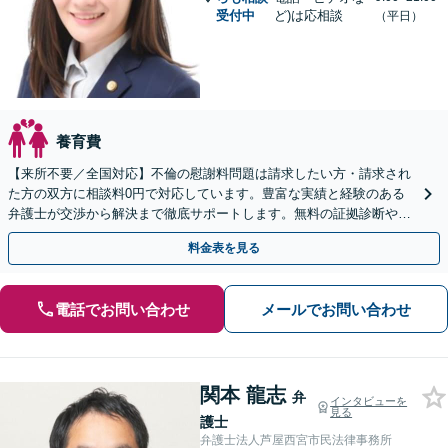
受付中
ど)は応相談
（平日）
養育費
【来所不要／全国対応】不倫の慰謝料問題は請求したい方・請求され
た方の双方に相談料0円で対応しています。豊富な実績と経験のある
弁護士が交渉から解決まで徹底サポートします。無料の証拠診断や着
手金の返還保証もありますので安心してご相談ください。
料金表を見る
電話でお問い合わせ
メールでお問い合わせ
関本 龍志
弁
インタビューを
見る
護士
弁護士法人芦屋西宮市民法律事務所