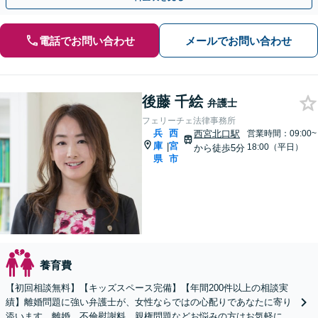
電話でお問い合わせ
メールでお問い合わせ
後藤 千絵
弁護士
フェリーチェ法律事務所
兵
西
西宮北口駅
営業時間：09:00~
庫
宮
|
18:00（平日）
から徒歩5分
県
市
養育費
【初回相談無料】【キッズスペース完備】【年間200件以上の相談実
績】離婚問題に強い弁護士が、女性ならではの心配りであなたに寄り
添います。離婚、不倫慰謝料、親権問題などお悩みの方はお気軽にご