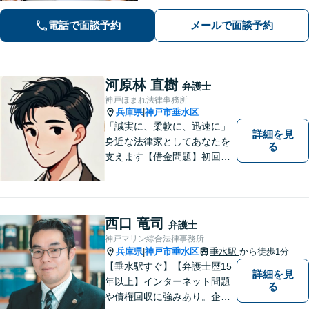
決策をご提案いたします。関西学院大
電話で面談予約
メールで面談予約
学大学院（ロースクール）の現役教
授。
河原林 直樹
弁護士
神戸ほまれ法律事務所
兵庫県
神戸市垂水区
|
「誠実に、柔軟に、迅速に」
詳細を見
身近な法律家としてあなたを
る
支えます【借金問題】初回相
談無料／法テラスOK。丁寧な
説明で納得感ある解決を【相
続問題】生前対策から相続発
生後の手続き・トラブル対応
西口 竜司
弁護士
までワンストップで対応【オ
神戸マリン綜合法律事務所
ンライン面談OK】
兵庫県
神戸市垂水区
垂水駅
から徒歩1分
|
【垂水駅すぐ】【弁護士歴15
詳細を見
年以上】インターネット問題
る
や債権回収に強みあり。企業