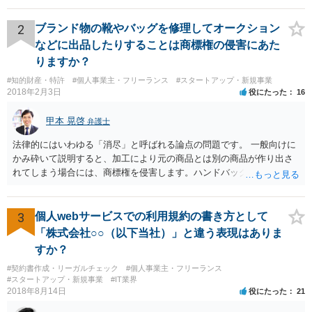
あります。 なお、仮に日本法になるとしても、新しい会社との間で契
約が有効かどうかは、ライセンスされた権利の種類（著作権、商標
2
ブランド物の靴やバッグを修理してオークション
権、特許権など）や契約の時期などを見て判断する必要があります。
などに出品したりすることは商標権の侵害にあた
いずれにせよ具体的事情が分からないと確定的な回答は難しいと思わ
りますか？
れますので、弁護士に直接相談されることをお勧めします。
#知的財産・特許
#個人事業主・フリーランス
#スタートアップ・新規事業
2018年2月3日
役にたった
16
甲本 晃啓
弁護士
法律的にはいわゆる「消尽」と呼ばれる論点の問題です。 一般向けに
かみ砕いて説明すると、加工により元の商品とは別の商品が作り出さ
れてしまう場合には、商標権を侵害します。ハンドバッグをポーチに
リメイクするなどの場合です。他方で、単なる性能や品質を維持する
ための加工（一般にいう修理）は、商標権を侵害しません。 商標権者
は、その商品を売ったときに対価を回収しているので、商標権は用い
3
個人webサービスでの利用規約の書き方として
尽くされている（用尽、消尽といいます。）と解釈されます。他方
「株式会社○○（以下当社）」と違う表現はありま
で、商標権者の預かり知らないところで、販売した商品から別の商品
すか？
（コピー品やリメイク品）が作りだされてしまうと、その商品が仮に
#契約書作成・リーガルチェック
#個人事業主・フリーランス
酷い品質であれば、商標権者のブランドイメージが傷ついてしまいま
#スタートアップ・新規事業
#IT業界
すし、その証商標権者にクレームが来てしまいますので、商標権を侵
2018年8月14日
役にたった
21
害します。その商品が流通すれば商標権（ロゴマーク等）に対する一
般消費者の信頼も害することになります。また、本来商標権者に入る