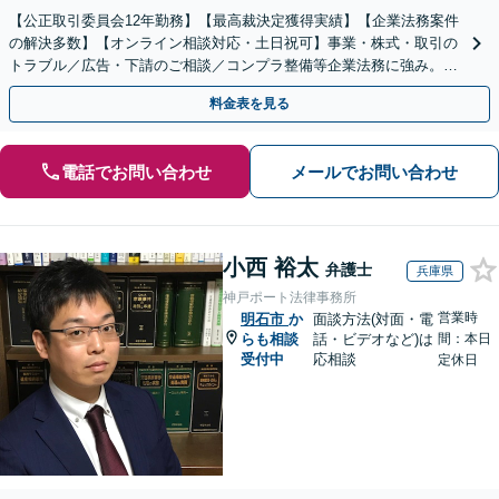
【公正取引委員会12年勤務】【最高裁決定獲得実績】【企業法務案件
の解決多数】【オンライン相談対応・土日祝可】事業・株式・取引の
トラブル／広告・下請のご相談／コンプラ整備等企業法務に強み。株
式の相続／誹謗中傷対策／不動産問題まで幅広く対応！
料金表を見る
電話でお問い合わせ
メールでお問い合わせ
小西 裕太
弁護士
兵庫県
神戸ポート法律事務所
営業時
明石市
か
面談方法(対面・電
らも相談
話・ビデオなど)は
間：本日
受付中
応相談
定休日