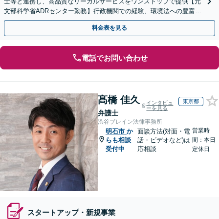
士等と連携し、高品質なリーガルサービスをワンストップで提供【元
文部科学省ADRセンター勤務】行政機関での経験、環境法への豊富な
知識を活かし、事業者さまの抱える問題を解決へ導きます
料金表を見る
電話でお問い合わせ
髙橋 佳久
東京都
インタビュ
ーを見る
弁護士
渋谷ブレイン法律事務所
営業時
明石市
か
面談方法(対面・電
らも相談
話・ビデオなど)は
間：本日
受付中
応相談
定休日
スタートアップ・新規事業