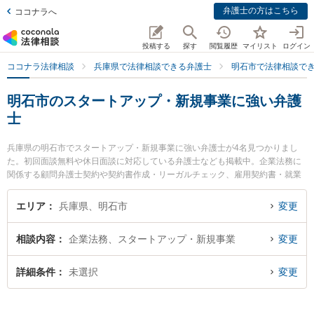
弁護士の方はこちら
ココナラへ
投稿する
探す
閲覧履歴
マイリスト
ログイン
ココナラ法律相談
兵庫県で法律相談できる弁護士
明石市で法律相談で
明石市のスタートアップ・新規事業に強い弁護
士
兵庫県の明石市でスタートアップ・新規事業に強い弁護士が4名見つかりまし
た。初回面談無料や休日面談に対応している弁護士なども掲載中。企業法務に
関係する顧問弁護士契約や契約書作成・リーガルチェック、雇用契約書・就業
規則作成等の細かな分野での絞り込み検索もでき便利です。特にあかし興起法
律事務所の渡邉 友弁護士や戎みなとまち法律事務所の戎 卓一弁護士、イーグル
エリア
兵庫県、明石市
変更
法律事務所 明石オフィスの湖山 達哉弁護士のプロフィール情報や弁護士費用、
強みなどが注目されています。『明石市で土日や夜間に発生したスタートアッ
相談内容
企業法務、スタートアップ・新規事業
変更
プ・新規事業のトラブルを今すぐに弁護士に相談したい』『スタートアップ・
新規事業のトラブル解決の実績豊富な近くの弁護士を検索したい』『初回相談
無料でスタートアップ・新規事業を法律相談できる明石市内の弁護士に相談予
詳細条件
未選択
変更
約したい』などでお困りの相談者さんにおすすめです。