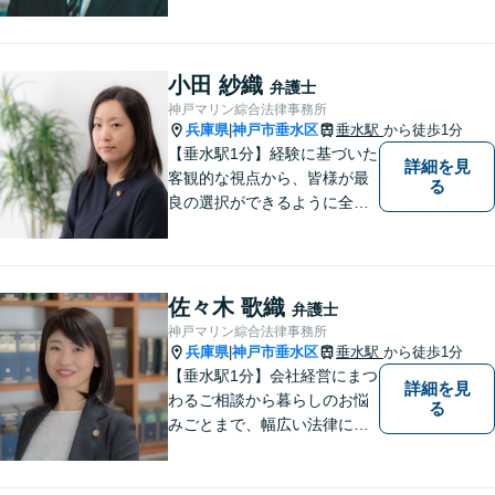
ならではの困りごとまで幅広
く対応。女性弁護士も在籍し
ているため、男性弁護士に話
しづらくてもご安心くださ
小田 紗織
弁護士
い。【分割払いOK】【休日・
神戸マリン綜合法律事務所
夜間面談・ビデオ面談可】
兵庫県
神戸市垂水区
垂水駅
から徒歩1分
|
【垂水駅1分】経験に基づいた
詳細を見
客観的な視点から、皆様が最
る
良の選択ができるように全力
でサポートさせていただきま
す。みなさんが思っているよ
りも、法律で解決できること
は数多くあります。 小さな悩
佐々木 歌織
弁護士
み事が大きなトラブルや事件
神戸マリン綜合法律事務所
になってしまう前に、ご相談
兵庫県
神戸市垂水区
垂水駅
から徒歩1分
|
ください。
【垂水駅1分】会社経営にまつ
詳細を見
わるご相談から暮らしのお悩
る
みごとまで、幅広い法律にま
つわるお悩みに対応していま
す。問題解決に向けて誠心誠