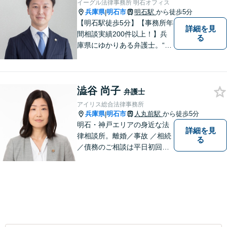
イーグル法律事務所 明石オフィス
兵庫県
明石市
明石駅
から徒歩5分
|
【明石駅徒歩5分】【事務所年
詳細を見
間相談実績200件以上！】兵
る
庫県にゆかりある弁護士。“プ
ロフェッショナル” として、依
頼者のために尽力します。複
数弁護士が連携し、高度な問
澁谷 尚子
題にも迅速に対応いたしま
弁護士
す。【初回無料相談】
アイリス総合法律事務所
兵庫県
明石市
人丸前駅
から徒歩5分
|
明石・神戸エリアの身近な法
詳細を見
律相談所。離婚／事故 ／相続
る
／債務のご相談は平日初回３
０分無料です。【JR明石駅徒
歩10分，裁判所前】【土日祝
対応可】