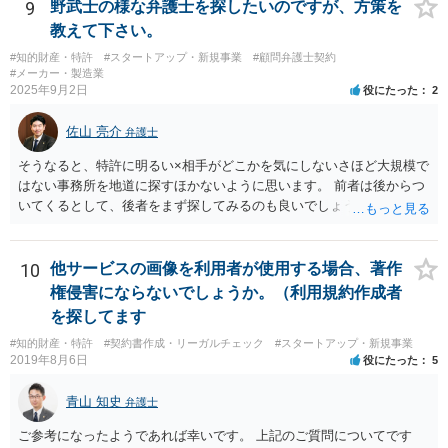
高評価と指示していなくても、全件報酬を支払うことを約してレビュ
9
野武士の様な弁護士を探したいのですが、方策を
ーをさせるということになれば、結局はそれはレビュー内容について
教えて下さい。
事業者が関与していると評価され「事業者による表示（広告）」と判
#知的財産・特許
#スタートアップ・新規事業
#顧問弁護士契約
断される余地は残るといえるでしょう。 あくまで、自身の嗜好に基づ
#メーカー・製造業
く、自主的なレビューでなければステマ規制にひっかかる可能性があ
2025年9月2日
役にたった
2
るのです。 ※消費者庁のステマ規制の運用ガイドラインであるhttps://
www.caa.go.jp/policies/policy/representation/fair_labeling/guideline/ass
佐山 亮介
弁護士
ets/representation_cms216_230328_03.pdf の５頁（イ）、２（１）参
照
そうなると、特許に明るい×相手がどこかを気にしないさほど大規模で
はない事務所を地道に探すほかないように思います。 前者は後からつ
いてくるとして、後者をまず探してみるのも良いでしょう。
10
他サービスの画像を利用者が使用する場合、著作
権侵害にならないでしょうか。（利用規約作成者
を探してます
#知的財産・特許
#契約書作成・リーガルチェック
#スタートアップ・新規事業
2019年8月6日
役にたった
5
青山 知史
弁護士
ご参考になったようであれば幸いです。 上記のご質問についてです