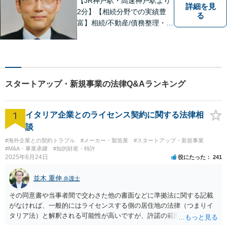
【JR神戸駅・高速神戸駅より
詳細を見
2分】【相続分野での実績豊
る
富】相続/不動産/債務整理・破
産などの案件を中心に対応し
てまいりました。お客様のご
意見を真摯にお聞きし、適切
な説明を行うことを心がけて
おります。
スタートアップ・新規事業の法律Q&Aランキング
1
イタリア企業とのライセンス契約に関する法律相
談
#海外企業との契約トラブル
#メーカー・製造業
#スタートアップ・新規事業
#M&A・事業承継
#知的財産・特許
2025年6月24日
役にたった
241
並木 重伸
弁護士
その同意書や当事者間で交わさた他の書面などに準拠法に関する記載
がなければ、一般的にはライセンスする側の居住地の法律（つまりイ
タリア法）と解釈される可能性が高いですが、許諾の範囲が日本国内
に限定されているなどの事情がある場合には、日本法となる可能性も