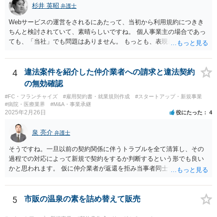
杉井 英昭
弁護士
べき利益が入らないことになります。 修理だけではそのような問題は
生じません。
Webサービスの運営をされるにあたって、当初から利用規約につきき
ちんと検討されていて、素晴らしいですね。 個人事業主の場合であっ
ても、「当社」でも問題はありません。 もっとも、表現に違和感があ
るというのであれば、屋号を使うとよいでしょう。 例えば、田中一郎
さんが「ABCウェブサービス」の屋号で事業を運営する際には、「当
社」の代わりに「ABCウェブサービス」とか「ABCWS」を使う等で
4
違法案件を紹介した仲介業者への請求と違法契約
す。
の無効確認
#FC・フランチャイズ
#雇用契約書・就業規則作成
#スタートアップ・新規事業
#病院・医療業界
#M&A・事業承継
2025年2月26日
役にたった
4
泉 亮介
弁護士
そうですね。一旦以前の契約関係に伴うトラブルを全て清算し、その
過程での対応によって新規で契約をするか判断するという形でも良い
かと思われます。 仮に仲介業者が返還を拒み当事者同士での解決が困
難となった場合は個別に弁護士に相談されると良いでしょう。
5
市販の温泉の素を詰め替えて販売