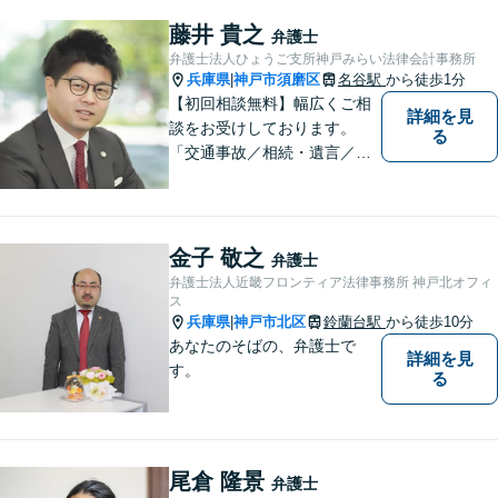
意アドバイスさせていただき
ますので、悩まれる前に、お
藤井 貴之
弁護士
早めにご相談ください。
弁護士法人ひょうご支所神戸みらい法律会計事務所
兵庫県
神戸市須磨区
名谷駅
から徒歩1分
|
【初回相談無料】幅広くご相
詳細を見
談をお受けしております。
る
「交通事故／相続・遺言／離
婚・男女問題/刑事事件/借金問
題」など、個人から企業法務
までお気軽にご相談くださ
い。公認会計士試験合格者。
金子 敬之
弁護士
【夜間・休日相談可能（要予
弁護士法人近畿フロンティア法律事務所 神戸北オフィ
約）】【弁護士歴10年以上】
ス
兵庫県
神戸市北区
鈴蘭台駅
から徒歩10分
|
あなたのそばの、弁護士で
詳細を見
す。
る
尾倉 隆景
弁護士