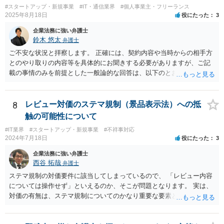
#スタートアップ・新規事業
#IT・通信業界
#個人事業主・フリーランス
明記された委任事務に限定されるのが原則です。 サービスとして委任
2025年8月18日
役にたった
3
事務外の税務相談に応じた結果、その責任を負う場合もゼロではあり
ませんが、責任追及するハードルはかなり上がります。 ②について
企業法務に強い弁護士
は、 実際上、税理士事務所では事務員が顧客対応することが多いと聞
鈴木 悠太
弁護士
きます。 そのため、メールに税理士が参加していないことや直接面談
ご不安な状況と拝察します。 正確には、契約内容や当時からの相手方
していないことをもって賠償請求の理由とすることは現実問題として
とのやり取りの内容等を具体的にお聞きする必要がありますが、ご記
は難しい可能性があります。 ③については、 税理士が、契約上の委任
載の事情のみを前提とした一般論的な回答は、以下のとおりです。 ①
事務外の税務相談をサービスで実施していた場合は、税理士側から積
相手方が主張し得た損害賠償請求権は、すでに消滅時効（2020年改正
極的に課税方式を確認しなければならないという程度の注意義務は認
前の商事消滅時効、不法行為消滅時効）にかかっている可能性が高い
められにくいのではないかと思います。 もっとも、顧問契約締結当初
です。 ②相手方の報告要求については、法的には従う義務はないでし
8
レビュー対価のステマ規制（景品表示法）への抵
から本件法人設立の相談についても依頼しており委任事務に含まれて
ょう。 ③すでに対応は完了しており、もし相手方から今後具体的な法
触の可能性について
いたと主張できる事情がある場合には、上記より幾分有利に進められ
的請求ないし措置がなされれば改めて検討するという方針でもよいよ
るかと思います。 より詳細な検討は、個別に法律事務所に問い合わせ
#IT業界
#スタートアップ・新規事業
#不祥事対応
うに思われます。
2024年7月18日
役にたった
3
て法律相談されるとよいでしょう。
企業法務に強い弁護士
西谷 拓哉
弁護士
ステマ規制の対価要件に該当してしまっているので、 「レビュー内容
については操作せず」といえるのか、そこが問題となります。 実は、
対価の有無は、ステマ規制についてのかなり重要な要素となります。
近時ステマ規制で初の行政処分を受けたケースは、高評価を付けるこ
とを条件に割り引くサービスを提供していたケースですが、 明示的に