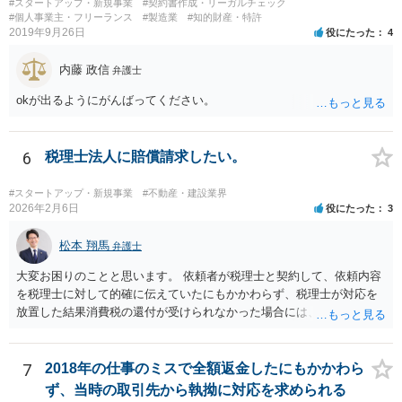
#スタートアップ・新規事業
#契約書作成・リーガルチェック
#個人事業主・フリーランス
#製造業
#知的財産・特許
2019年9月26日
役にたった
4
内藤 政信
弁護士
okが出るようにがんばってください。
6
税理士法人に賠償請求したい。
#スタートアップ・新規事業
#不動産・建設業界
2026年2月6日
役にたった
3
松本 翔馬
弁護士
大変お困りのことと思います。 依頼者が税理士と契約して、依頼内容
を税理士に対して的確に伝えていたにもかかわらず、税理士が対応を
放置した結果消費税の還付が受けられなかった場合には、賠償請求で
きる余地があります。 本件では、 ①過誤があった業務が契約範囲内で
あるか否かという問題 ②税理士本人が税務業務をしていなかったとい
う税理士職務の妥当性の問題 ③クライアントが誤って簡易課税届出書
7
2018年の仕事のミスで全額返金したにもかかわら
を提出していたところ、税理士が課税方式の確認をしなかった問題 と
ず、当時の取引先から執拗に対応を求められる
いう課題があります。 ①については、 税理士が責任を持つのは契約に