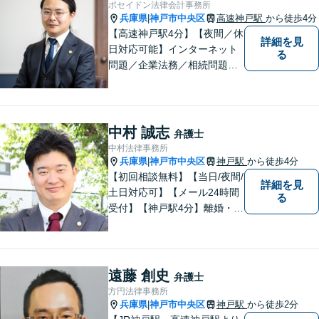
ポセイドン法律会計事務所
兵庫県
神戸市中央区
高速神戸駅
から徒歩4分
|
【高速神戸駅4分】【夜間／休
詳細を見
日対応可能】インターネット
る
問題／企業法務／相続問題／
不動産問題／労働問題など、
幅広く対応可能。どうぞおお
気軽にご相談ください。
中村 誠志
弁護士
中村法律事務所
兵庫県
神戸市中央区
神戸駅
から徒歩4分
|
【初回相談無料】【当日/夜間/
詳細を見
土日対応可】【メール24時間
る
受付】【神戸駅4分】離婚・男
女問題、相続・遺言、刑事事
件など、幅広く対応。相談者
さまのご意向に沿った解決を
目指します。どんなささいな
遠藤 創史
弁護士
事でも、お気軽にご相談くだ
方円法律事務所
さい。
兵庫県
神戸市中央区
神戸駅
から徒歩2分
|