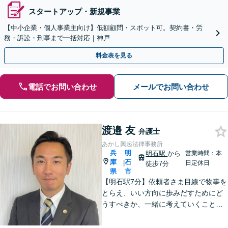
スタートアップ・新規事業
【中小企業・個人事業主向け】低額顧問・スポット可。契約書・労
務・訴訟・刑事まで一括対応｜神戸
料金表を見る
電話でお問い合わせ
メールでお問い合わせ
渡邉 友
弁護士
あかし興起法律事務所
兵
明
明石駅
から
営業時間：本
庫
石
|
日定休日
徒歩7分
県
市
【明石駅7分】依頼者さま目線で物事を
とらえ、いい方向に歩みだすためにど
うすべきか、一緒に考えていくことを
大事にしています。ぜひ一度ご相談く
ださい！離婚協議・調停／相続トラブ