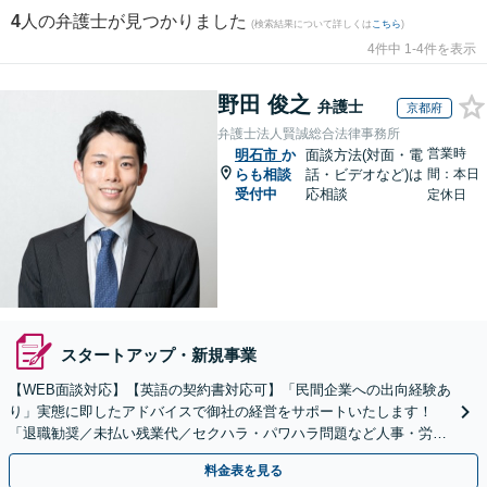
4
人の弁護士が見つかりました
(検索結果について詳しくは
こちら
)
4件中 1-4件を表示
野田 俊之
弁護士
京都府
弁護士法人賢誠総合法律事務所
営業時
明石市
か
面談方法(対面・電
らも相談
話・ビデオなど)は
間：本日
受付中
応相談
定休日
スタートアップ・新規事業
【WEB面談対応】【英語の契約書対応可】「民間企業への出向経験あ
り」実態に即したアドバイスで御社の経営をサポートいたします！
「退職勧奨／未払い残業代／セクハラ・パワハラ問題など人事・労務
の対応も可能」【休日・夜間相談可】
料金表を見る