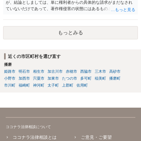
が、結論としましては、単に権利者からの具体的な請求がまだなされ
ていないだけであって、著作権侵害の状態にはあるものと思慮いたし
ます。 例えば、大手のECサイトの規約を見ますと、各投稿者によるコ
ンテンツの投稿については、適法か否かも含め、投稿者で自己責任で
行うものとし、サイトとしては責任を持たない旨の規定がなされてい
もっとみる
ることがあります。 利用者も多いため、サイトとして投稿画像等のチ
ェックは行えないことから、自己責任で判断して行動するように求め
た規定と思慮いたします。 この結果、画像投稿の時点では、サイトに
おいて事前チェックがなされるわけではないため、著作権侵害となる
近くの市区町村を選び直す
ような画像もそのまま投稿されてしまい、結果として、権利者から削
播磨
除や損害賠償等の請求がなされるまで、事実上、その投稿状態が残っ
たままになっているものと思われます。 こうした無断転載の件数は多
姫路市
明石市
相生市
加古川市
赤穂市
西脇市
三木市
高砂市
く、また、本人の特定にも時間や費用がかかることから、全ての無断
小野市
加西市
宍粟市
加東市
たつの市
多可町
稲美町
播磨町
転載に対しては、権利者が対応できていないという実情があるものと
市川町
福崎町
神河町
太子町
上郡町
佐用町
思われます。 もっとも、著作権者として承諾をしているのでない限
り、請求が現時点でないとしても、著作権侵害となることに変わりは
ありません。 そのため、著作権者が、本人の特定や具体的な請求に動
いてきた場合には、こうした無断転載をしていると、権利侵害の責任
を問われることになり、結果として、賠償等をしなければならない事
態にもなります。 このように、ECサイト等における画像転載等は、適
ココナラ法律相談について
法な状態とは必ずしも言い難く、権利者の行動次第では責任が生じか
ねないものですので、やはりこうした無断転載は控えた方が安全かと
ココナラ法律相談とは
ご意見・ご要望
思慮いたします。