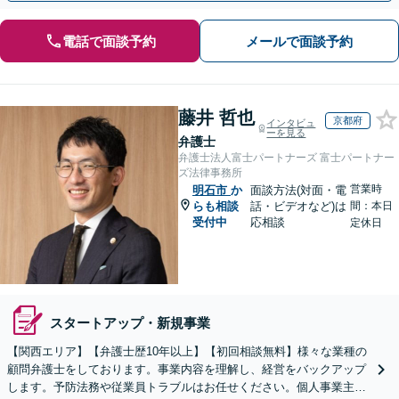
電話で面談予約
メールで面談予約
藤井 哲也
京都府
インタビュ
ーを見る
弁護士
弁護士法人富士パートナーズ 富士パートナー
ズ法律事務所
営業時
明石市
か
面談方法(対面・電
らも相談
話・ビデオなど)は
間：本日
受付中
応相談
定休日
スタートアップ・新規事業
【関西エリア】【弁護士歴10年以上】【初回相談無料】様々な業種の
顧問弁護士をしております。事業内容を理解し、経営をバックアップ
します。予防法務や従業員トラブルはお任せください。個人事業主か