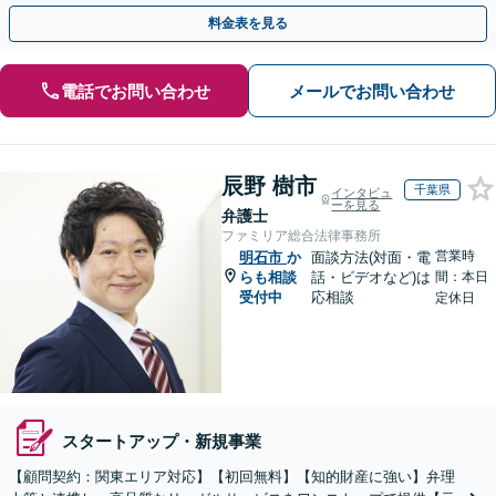
らのご相談も可【休日・夜間相談可】
料金表を見る
電話でお問い合わせ
メールでお問い合わせ
辰野 樹市
千葉県
インタビュ
ーを見る
弁護士
ファミリア総合法律事務所
営業時
明石市
か
面談方法(対面・電
らも相談
話・ビデオなど)は
間：本日
受付中
応相談
定休日
スタートアップ・新規事業
【顧問契約：関東エリア対応】【初回無料】【知的財産に強い】弁理