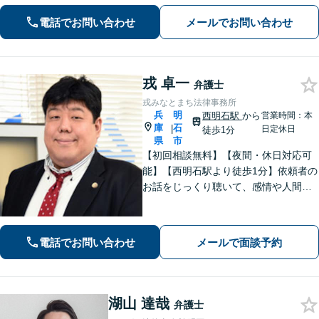
ルなど【Web相談可】【離婚・相続問
電話でお問い合わせ
メールでお問い合わせ
題の初回相談無料】【夜間面談可】
戎 卓一
弁護士
戎みなとまち法律事務所
兵
明
西明石駅
から
営業時間：本
庫
石
|
日定休日
徒歩1分
県
市
【初回相談無料】【夜間・休日対応可
能】【西明石駅より徒歩1分】依頼者の
お話をじっくり聴いて、感情や人間関
係にも配慮して柔軟に最適な解決策を
考えます。1日も早い解決のためにフッ
トワーク軽く迅速・誠実に対応しま
電話でお問い合わせ
メールで面談予約
す。まずはお気軽にご相談ください。
湖山 達哉
弁護士