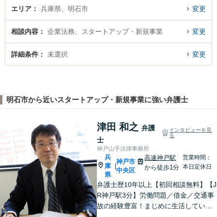
エリア
兵庫県、明石市
変更
相談内容
企業法務、スタートアップ・新規事業
変更
詳細条件
未選択
変更
明石市から近いスタートアップ・新規事業に強い弁護士
津田 和之
弁護
インタビューを見
る
士
神戸山手法律事務所
兵
高速神戸駅
営業時間：
神戸市
庫
|
本日定休日
から徒歩1分
中央区
県
弁護士歴10年以上【初回相談無料】【J
R神戸駅3分】労働問題／借金／交通事
故の経験豊富！まじめに生活している
方の正当な権利を守るため、最適な解