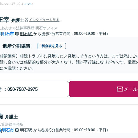
果について詳しくは
こちら
)
正幸
弁護士
インタビューを見る
人あんぎゃ法律事務所 明石オフィス
県
明石市
明石駅
から徒歩2分
営業時間：09:00~19:00（平日）
|
遺産分割協議
料金表を見る
相談無料】相続トラブルに発展した／発展しそうという方は、まずは私にご
話し合いでは感情的な部分が大きくなり、話が平行線になりがちです。遺産
にお電話ください。
せ
メール
南
弁護士
人筧法律事務所
県
明石市
明石駅
から徒歩5分
営業時間：09:00~18:00（平日）
|