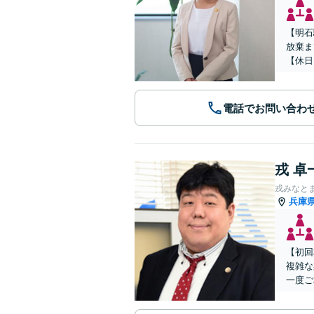
【明石
放棄ま
【休日
電話でお問い合わ
戎 卓
戎みなと
兵庫
【初回
複雑な
一度ご