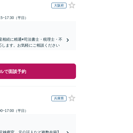
大阪府
5~17:30（平日）
動産相続に精通◉司法書士・税理士・不
応します。お気軽にご相談ください
ルで面談予約
兵庫県
0~17:00（平日）
、元検察官、元公証人など複数在籍】