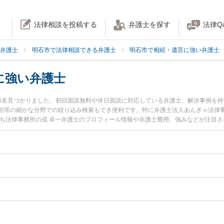
法律相談を投稿する
弁護士を探す
法律Q
弁護士
明石市で法律相談できる弁護士
明石市で相続・遺言に強い弁護士
に強い弁護士
6名見つかりました。初回面談無料や休日面談に対応している弁護士、解決事例を
割等の細かな分野での絞り込み検索もでき便利です。特に弁護士法人あんぎゃ法律事
まち法律事務所の戎 卓一弁護士のプロフィール情報や弁護士費用、強みなどが注目
談したい』『遺産分割協議のトラブル解決の実績豊富な近くの弁護士を検索したい
お困りの相談者さんにおすすめです。