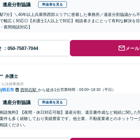
遺産分割協議
料金表を見る
駅7分】＼40年以上兵庫県西部エリアに密着した事務所／遺産分割協議から
で幅広く対応◎【弁護士2人以上で対応】相談者さまにとって有利な解決を
・夜間相談対応】
せ
メール
一
弁護士
まち法律事務所
県
明石市
西明石駅
から徒歩1分
営業時間：09:00~18:30（平日）
|
遺産分割協議
料金表を見る
相談無料】【夜間・休日対応可能】遺産分割、遺言書作成など相続に関した
案件も多く経験しており実績豊富です。他士業、不動産業者とのネットワー
相談ください。