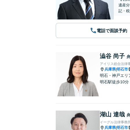
遺産分
記・税
電話で面談予約
澁谷 尚子
アイリス総合法律
兵庫県
明石市
|
明石・神戸エリ
明石駅徒歩10
湖山 達哉
イーグル法律事務所
兵庫県
明石市
|