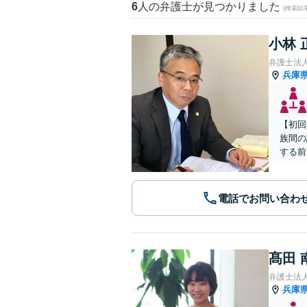
6
人の弁護士が見つかりました
(検索結
小林 
弁護士法
兵庫
【初回
族間の
する前
電話でお問い合わ
髙田 
弁護士法
兵庫