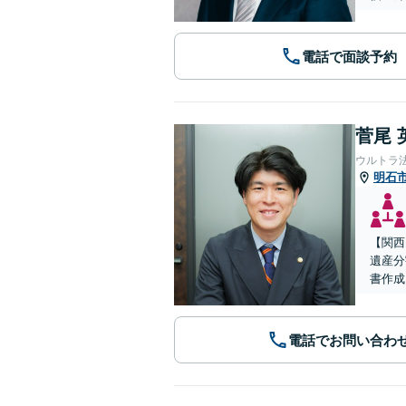
電話で面談予約
菅尾 
ウルトラ
明石
【関西
遺産分
書作成
電話でお問い合わ