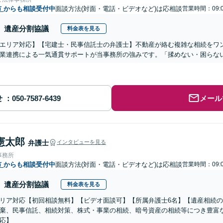
市
からも相談受付中
面談方法(対面・電話・ビデオなど)は応相談
営業時間：09:0
遺産分割協議
料金表を見る
エリア対応】【宅建士・民事信託士の弁護士】不動産が絡む複雑な相続をワン
業連携による一気通貫サポートが当事務所の強みです。「揉めない・困らな
せ
メール
憲太郎
弁護士
インタビューを見る
事務所
市
からも相談受付中
面談方法(対面・電話・ビデオなど)は応相談
営業時間：09:0
遺産分割協議
料金表を見る
リア対応【初回相談無料】【ビデオ面談可】【所属弁護士6名】【遺産相続
棄、民事信託、相続対策、株式・事業の相続、暗号資産の相続等につき豊富
応】