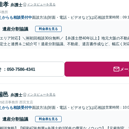
佳孝
弁護士
インタビューを見る
事務所
市
からも相談受付中
面談方法(対面・電話・ビデオなど)は応相談
営業時間：09:1
遺産分割協議
料金表を見る
エリア対応】＼🆓初回相談30分無料／【弁護士歴40年以上】地元大阪の不
定士と連携＆ご紹介可！遺産分割協議、不動産、遺言書作成など、幅広く対
せ
メー
瑞邑
弁護士
インタビューを見る
律経済事務所 西宮支店
市
からも相談受付中
面談方法(対面・電話・ビデオなど)は応相談
営業時間：10:0
遺産分割協議
料金表を見る
相談無料】【昭和47年創業×弁護士約100名の豊富なノウハウ】【元裁判官