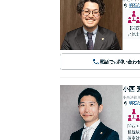
明石
【関西
と他士
電話でお問い合わ
小西 
小西法律
明石
関西エ
相続放
個室対