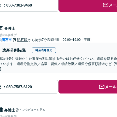
せ
メー
友
弁護士
起法律事務所
県
明石市
明石駅
から徒歩7分
営業時間：09:00~19:00（平日）
|
遺産分割協議
料金表を見る
駅約7分】複雑化した遺産分割に関する争いはお任せください。遺産を巡る
ています！遺産分割交渉／協議・調停／相続放棄／遺留分侵害額請求など【W
】
せ
メール
雄
弁護士
インタビューを見る
ビ法律事務所