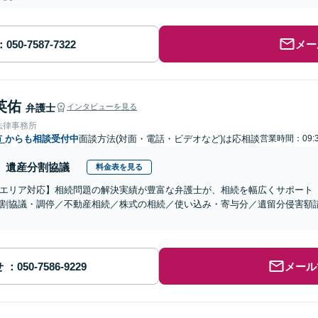
メー
英佑
弁護士
インタビューを見る
法律事務所
市
からも相談受付中
面談方法(対面・電話・ビデオなど)は応相談
営業時間：09:3
遺産分割協議
料金表を見る
エリア対応】相続問題の解決実績が豊富な弁護士が、相続を幅広くサポート
割協議・調停／不動産相続／株式の相続／使い込み・寄与分／遺留分侵害額
せ
メール