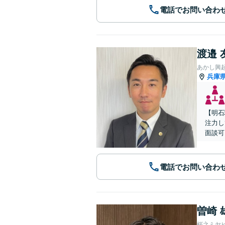
電話でお問い合わ
渡邉 
あかし興
兵庫
【明石
注力し
面談可
電話でお問い合わ
曽崎 
桜之ミヤ