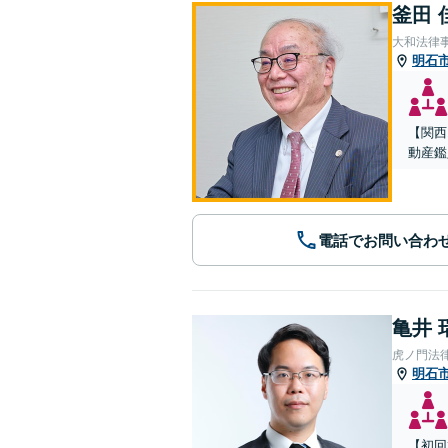
釜田 
大和法律
明石
【関西
動産鑑
電話でお問い合わ
亀井 
虎ノ門法
明石
【初回