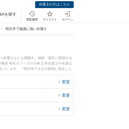
弁護士の方はこちら
&Aを探す
閲覧履歴
マイリスト
ログイン
明石市で協議に強い弁護士
持つ弁護士なども掲載中。相続・遺言に関係する
務所 明石オフィスの小林 正幸弁護士や弁護士
されています。『明石市で土日や夜間に発生した
』『初回相談無料で遺産分割協議を法律相談でき
変更
変更
変更