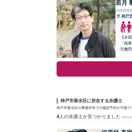
若月 
法律事務
神戸
【全国
「残業
労働問
神戸市垂水区に所在する弁護士
神戸市垂水区の事務所等での面談予約が可能で
4
人の弁護士が見つかりました
(検索結