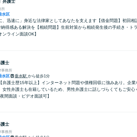
樹
弁護士
務所
垂水区
に、迅速に」身近な法律家としてあなたを支えます【借金問題】初回相
で納得感ある解決を【相続問題】生前対策から相続発生後の手続き・ト
オンライン面談OK】
弁護士
律事務所
垂水区
垂水駅
から徒歩1分
【弁護士歴15年以上】インターネット問題や債権回収に強みあり。企業
。女性弁護士も在籍しているため、男性弁護士に話しづらくてもご安心
・夜間面談・ビデオ面談可】
弁護士
律事務所