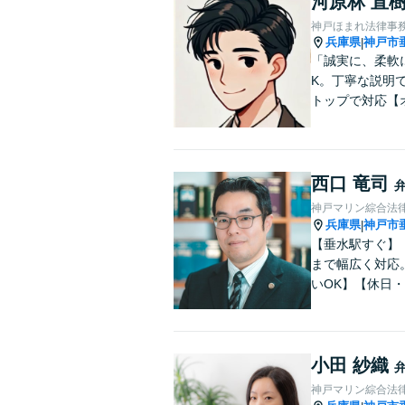
河原林 直
神戸ほまれ法律事
兵庫県
神戸市
|
「誠実に、柔軟
K。丁寧な説明
トップで対応【
西口 竜司
神戸マリン綜合法
兵庫県
神戸市
|
【垂水駅すぐ】
まで幅広く対応
いOK】【休日
小田 紗織
神戸マリン綜合法