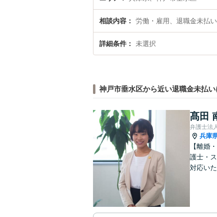
相談内容
労働・雇用、退職金未払い
詳細条件
未選択
神戸市垂水区から近い退職金未払い
髙田 
弁護士法
兵庫
【離婚・
護士・ス
対応いた