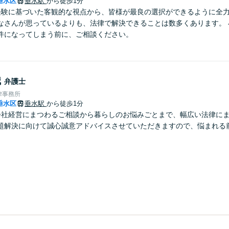
垂水区
垂水駅
から徒歩1分
経験に基づいた客観的な視点から、皆様が最良の選択ができるように全
なさんが思っているよりも、法律で解決できることは数多くあります。 
件になってしまう前に、ご相談ください。
織
弁護士
律事務所
垂水区
垂水駅
から徒歩1分
会社経営にまつわるご相談から暮らしのお悩みごとまで、幅広い法律に
題解決に向けて誠心誠意アドバイスさせていただきますので、悩まれる