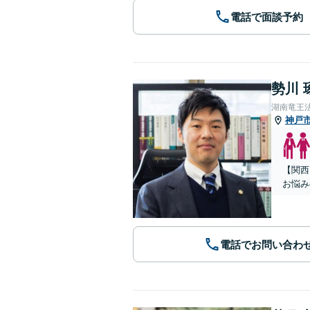
電話で面談予約
勢川 
湖南竜王
神戸
【関西
お悩み
電話でお問い合わ