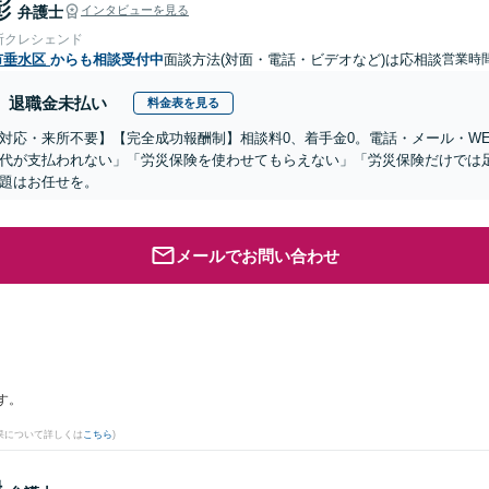
彰
弁護士
インタビューを見る
所クレシェンド
市垂水区
からも相談受付中
面談方法(対面・電話・ビデオなど)は応相談
営業時
退職金未払い
料金表を見る
対応・来所不要】【完全成功報酬制】相談料0、着手金0。電話・メール・W
代が支払われない」「労災保険を使わせてもらえない」「労災保険だけでは
題はお任せを。
メールでお問い合わせ
す。
果について詳しくは
こちら
)