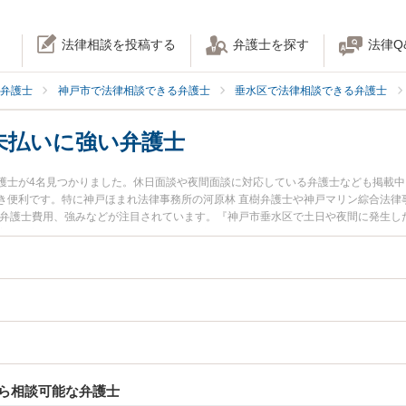
法律相談を投稿する
弁護士を探す
法律Q
弁護士
神戸市で法律相談できる弁護士
垂水区で法律相談できる弁護士
未払いに強い弁護士
護士が4名見つかりました。休日面談や夜間面談に対応している弁護士なども掲載
き便利です。特に神戸ほまれ法律事務所の河原林 直樹弁護士や神戸マリン綜合法律
や弁護士費用、強みなどが注目されています。『神戸市垂水区で土日や夜間に発生し
実績豊富な近くの弁護士を検索したい』『初回相談無料で退職金未払いを法律相談
。
ら相談可能な弁護士