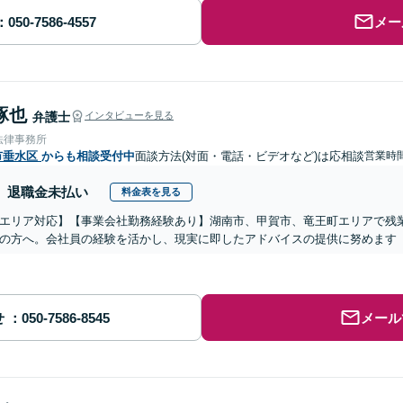
メー
琢也
弁護士
インタビューを見る
法律事務所
市垂水区
からも相談受付中
面談方法(対面・電話・ビデオなど)は応相談
営業時
退職金未払い
料金表を見る
エリア対応】【事業会社勤務経験あり】湖南市、甲賀市、竜王町エリアで残
の方へ。会社員の経験を活かし、現実に即したアドバイスの提供に努めます【
せ
メール