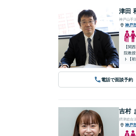
津田 
神戸山手
神戸
【関西
院教授
ト【初
電話で面談予約
吉村 
摂津総合
神戸