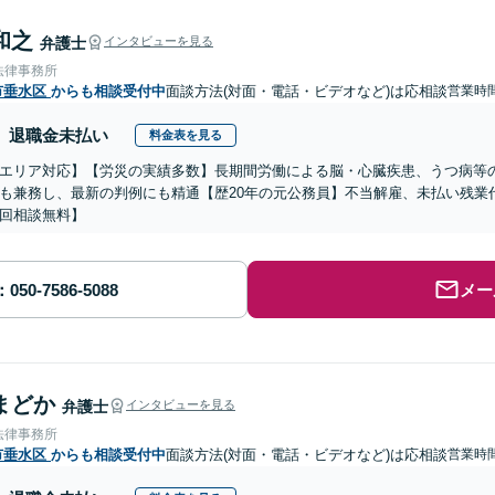
和之
弁護士
インタビューを見る
法律事務所
市垂水区
からも相談受付中
面談方法(対面・電話・ビデオなど)は応相談
営業時
退職金未払い
料金表を見る
エリア対応】【労災の実績多数】長期間労働による脳・心臓疾患、うつ病等
も兼務し、最新の判例にも精通【歴20年の元公務員】不当解雇、未払い残業
回相談無料】
メー
まどか
弁護士
インタビューを見る
法律事務所
市垂水区
からも相談受付中
面談方法(対面・電話・ビデオなど)は応相談
営業時