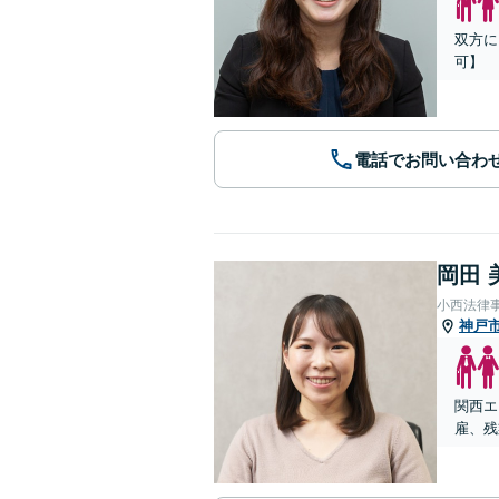
双方に
可】
電話でお問い合わ
岡田 
小西法律
神戸
関西エ
雇、残