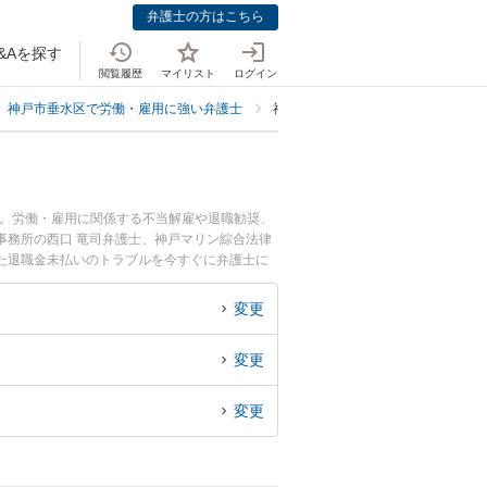
弁護士の方はこちら
&Aを探す
閲覧履歴
マイリスト
ログイン
神戸市垂水区で労働・雇用に強い弁護士
神戸市垂水区で退職金未払いに強い
中。労働・雇用に関係する不当解雇や退職勧奨、
事務所の西口 竜司弁護士、神戸マリン綜合法律
た退職金未払いのトラブルを今すぐに弁護士に
できる神戸市垂水区内の弁護士に相談予約した
変更
変更
変更