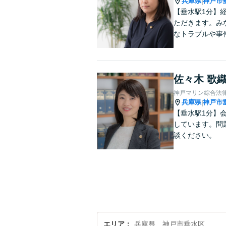
兵庫県
神戸市
|
【垂水駅1分】
ただきます。み
なトラブルや事
佐々木 歌
神戸マリン綜合法
兵庫県
神戸市
|
【垂水駅1分】
しています。問
談ください。
エリア
兵庫県、神戸市垂水区