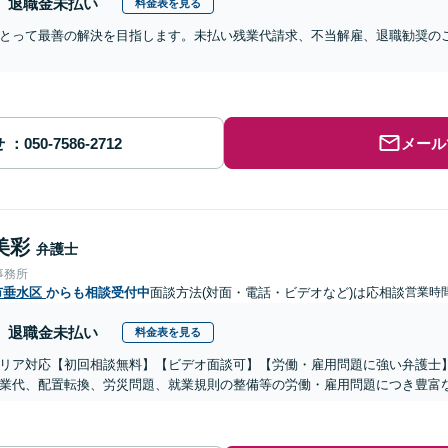
退職金未払い
料金表を見る
とって最善の解決を目指します。未払い残業代請求、不当解雇、退職勧奨の
せ
メール
美彩
弁護士
事務所
市垂水区
からも相談受付中
面談方法(対面・電話・ビデオなど)は応相談
営業時
退職金未払い
料金表を見る
リア対応【初回相談無料】【ビデオ面談可】【労働・雇用問題に強い弁護士
業代、配置転換、労災問題、就業規則の整備等の労働・雇用問題につき豊富