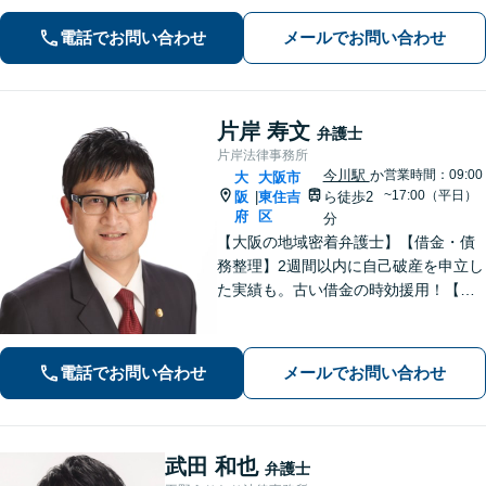
料金体系】【着手金0円】で対応する分
電話でお問い合わせ
メールでお問い合わせ
野も！依頼者さまと「共闘」し、最後
まで味方になります
片岸 寿文
弁護士
片岸法律事務所
今川駅
か
営業時間：09:00
大
大阪市
~17:00（平日）
阪
東住吉
ら徒歩2
|
府
区
分
【大阪の地域密着弁護士】【借金・債
務整理】2週間以内に自己破産を申立し
た実績も。古い借金の時効援用！【刑
事事件】実績90件以上！性犯罪や少年
事件も実績あり。【交通事故】初期対
応・増額交渉の相談。【今川駅2分】
電話でお問い合わせ
メールでお問い合わせ
【初回30分無料相談】
武田 和也
弁護士