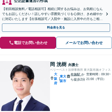
公正証書遺言の作成
【初回相談無料／電話相談可】相続に関するお悩みは、お気軽になん
でもお話しください！話しやすい雰囲気づくりを心掛け、きめ細やか
に対応いたします【出張相談可／入院中・施設に入所中の方もご相談
ください】【子連れ相談・車いす利用可】
料金表を見る
電話でお問い合わせ
メールでお問い合わせ
岡 洸樹
弁護士
ベリーベスト法律事務所 東大阪布施オフィス
大
布施駅
か
営業時間：09:30~
東大
阪
|
21:00（平日）
ら徒歩2分
阪市
府