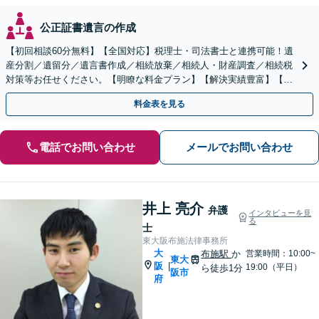
公正証書遺言の作成
【初回相談60分無料】【全国対応】税理士・司法書士と連携可能！遺
産分割／遺留分／遺言書作成／相続放棄／相続人・財産調査／相続税
対策等お任せください。【明瞭な料金プラン】【解決実績豊富】【電
話相談可】
料金表を見る
電話でお問い合わせ
メールでお問い合わせ
井上 亮介
弁護
インタビューを見
る
士
東大阪布施法律事務所
大
布施駅
か
営業時間：10:00~
東大
阪
|
19:00（平日）
ら徒歩1分
阪市
府