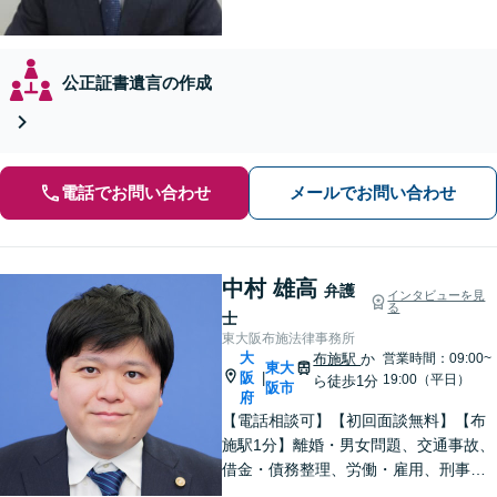
公正証書遺言の作成
電話でお問い合わせ
メールでお問い合わせ
中村 雄高
弁護
インタビューを見
る
士
東大阪布施法律事務所
大
布施駅
か
営業時間：09:00~
東大
阪
|
19:00（平日）
ら徒歩1分
阪市
府
【電話相談可】【初回面談無料】【布
施駅1分】離婚・男女問題、交通事故、
借金・債務整理、労働・雇用、刑事事
件 など【相談しやすいリーズナブルな