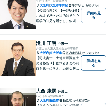
平野うりわり法律事務所
大阪府
大阪市平野区
平野駅
から徒歩2分
|
【公認心理師】【平野駅2分】
詳細を見
これまで培った法的知見と心
る
理学的知見を活かし、依頼者
様の不安や悩みに寄り添いな
がら、問題解決に向けて尽力
いたします。 どんなお悩みで
も、まずはご相談ください。
滝川 正明
弁護士
弁護士法人東大阪総合法律事務所
大阪府
東大阪市
河内永和駅
から徒歩1分
|
【司法書士・土地家屋調査士
詳細を見
の資格あり】依頼者さまの利
る
益を第一に考え、迅速な解決
を目指します。不貞慰謝料請
求や財産分与など幅広く対応
「明け渡し請求はお任せ／ス
ムーズな明け渡し請求で依頼
大西 康嗣
弁護士
者さまの被害を最小限に抑え
いろは綜合法律事務所
る」
大阪府
柏原市
柏原駅
から徒歩2分
|
【３９００件以上のご相談実