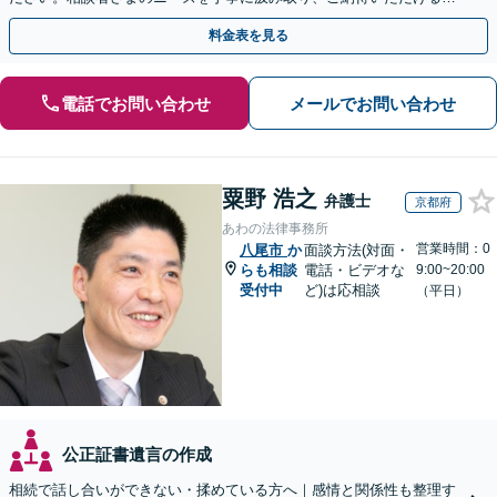
決を実現できるよう尽力します【夜間・休日相談OK】
料金表を見る
電話でお問い合わせ
メールでお問い合わせ
粟野 浩之
弁護士
京都府
あわの法律事務所
営業時間：0
八尾市
か
面談方法(対面・
らも相談
電話・ビデオな
9:00~20:00
受付中
ど)は応相談
（平日）
公正証書遺言の作成
相続で話し合いができない・揉めている方へ｜感情と関係性も整理す