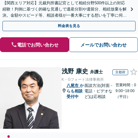
【関西エリア対応】元裁判所書記官として相続分野500件以上の対応
経験！判例に基づく的確な見通しで遺産分割や遺留分、相続放棄を解
決。金額やスピード等、相談者様が一番大事にする想いを丁寧に伺い
最善の解決策を提案【WEB面談可】
料金表を見る
電話でお問い合わせ
メールでお問い合わせ
浅野 康史
弁護士
京都府
K・Gフォート法律事務所
営業時間：0
八尾市
か
面談方法(対面・
らも相談
電話・ビデオな
9:00~18:00
受付中
ど)は応相談
（平日）