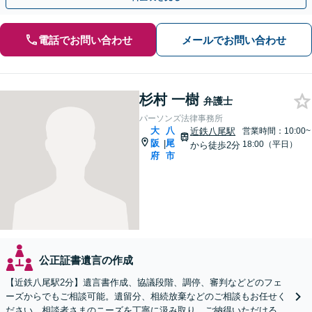
電話でお問い合わせ
メールでお問い合わせ
杉村 一樹
弁護士
パーソンズ法律事務所
大
八
近鉄八尾駅
営業時間：10:00~
阪
尾
|
18:00（平日）
から徒歩2分
府
市
公正証書遺言の作成
【近鉄八尾駅2分】遺言書作成、協議段階、調停、審判などどのフェ
ーズからでもご相談可能。遺留分、相続放棄などのご相談もお任せく
ださい。相談者さまのニーズを丁寧に汲み取り、ご納得いただける解