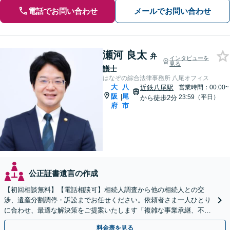
電話でお問い合わせ
メールでお問い合わせ
瀬河 良太
弁
インタビューを
見る
護士
はなぞの綜合法律事務所 八尾オフィス
大
八
近鉄八尾駅
営業時間：00:00~
阪
尾
|
23:59（平日）
から徒歩2分
府
市
公正証書遺言の作成
【初回相談無料】【電話相談可】相続人調査から他の相続人との交
渉、遺産分割調停・訴訟までお任せください。依頼者さま一人ひとり
に合わせ、最適な解決策をご提案いたします「複雑な事業承継、不動
産相続などにも対応」【完全個室対応】【休日・夜間相談可】
料金表を見る