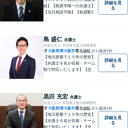
詳細を見
績】【柏原市唯一の弁護士】
る
【当日相談可能】【柏原駅2
分・堅下駅6分】
島 盛仁
弁護士
弁護士法人i 本部東大阪法律事務所
大阪府
東大阪市
布施駅
から徒歩1分
|
【地元密着で１５年の歴史】
詳細を見
【弁護士６名が在籍・チーム
る
制で対応いたします】【交通
事故、借金、相続、離婚、企
業法務・法人破産初回相談無
料】【布施駅すぐイオン布施
駅前店５階】お悩みは【弁護
黒田 充宏
弁護士
士法人ｉ 東大阪法律事務所】
弁護士法人i 本部東大阪法律事務所
におまかせください！
大阪府
東大阪市
布施駅
から徒歩1分
|
【地元密着で１５年の歴史】
詳細を見
【弁護士６名が在籍・チーム
る
制で対応いたします】【交通