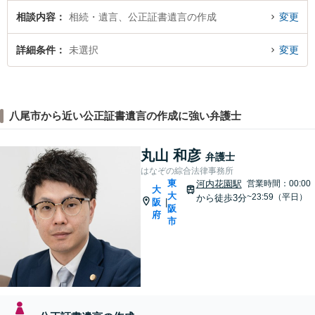
相談内容
相続・遺言、公正証書遺言の作成
変更
詳細条件
未選択
変更
八尾市から近い公正証書遺言の作成に強い弁護士
丸山 和彦
弁護士
はなぞの綜合法律事務所
東
河内花園駅
営業時間：00:00
大
大
~23:59（平日）
から徒歩3分
阪
|
阪
府
市