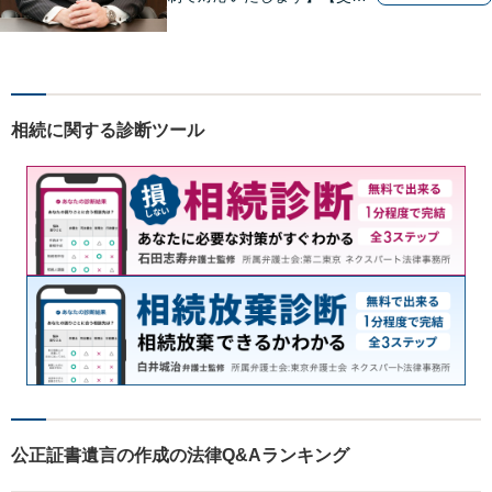
事故、借金、相続、離婚、企
業法務・法人破産初回相談無
料】【布施駅すぐイオン布施
駅前店５階】 お悩みは【弁護
士法人ｉ 東大阪法律事務
相続に関する診断ツール
所 】におまかせください！
公正証書遺言の作成の法律Q&Aランキング