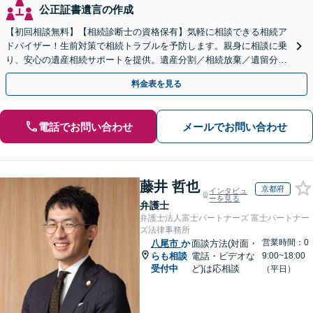
公正証書遺言の作成
【初回相談無料】【相続診断士の資格保有】気軽に相談できる相続ア
ドバイザー！生前対策で相続トラブルを予防します。親身に相談に乗
り、安心の遺産相続サポートを提供。遺産分割／相続放棄／遺留分も
お任せ！【出張サポート】【完全個室】【丸太町駅6分】
料金表を見る
電話でお問い合わせ
メールでお問い合わせ
藤井 哲也
京都府
インタビュ
ーを見る
弁護士
弁護士法人富士パートナーズ 富士パートナー
ズ法律事務所
営業時間：0
八尾市
か
面談方法(対面・
らも相談
電話・ビデオな
9:00~18:00
受付中
ど)は応相談
（平日）