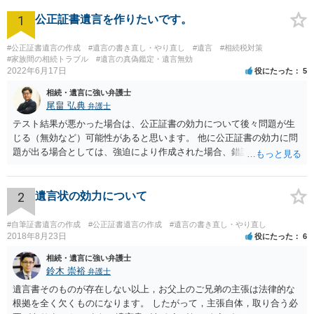
1
公正証書遺言を作りたいです。
#公正証書遺言の作成
#遺言の書き直し・やり直し
#遺言
#相続税対策
#家族間の相続トラブル
#遺言の真偽鑑定・遺言無効
2022年6月17日
役にたった
5
相続・遺言に強い弁護士
尾畠 弘典
弁護士
テスト結果が悪かった場合は、公正証書の効力について後々問題が生
じる（無効など）可能性があると思います。 他に公正証書の効力に問
題が出る場合としては、強迫により作成された場合、錯誤（勘違い）
の場合などがあります。 遺言の対象となる財産の多寡などにもよりま
すが、弁護士に作成を依頼する場合は、１０～数十万円程度になるケ
ースが多いと思います。 報酬体系は、弁護士ごとに異なりますので一
2
遺言状の効力について
律の基準はありません。
#自筆証書遺言の作成
#公正証書遺言の作成
#遺言の書き直し・やり直し
2018年8月23日
役にたった
6
相続・遺言に強い弁護士
鈴木 崇裕
弁護士
遺言書そのものが存在しない以上，お父上のご兄弟の主張は法律的な
根拠を全く欠くものになります。 したがって，主張自体，取り合う必