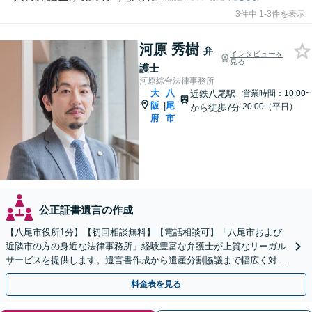
3件中 1-3件を表示
河原 秀樹
弁
インタビューを
見る
護士
河原綜合法律事務所
大
八
近鉄八尾駅
営業時間：10:00~
阪
尾
|
20:00（平日）
から徒歩7分
府
市
公正証書遺言の作成
【八尾市役所1分】【初回相談無料】【電話相談可】「八尾市および
近隣市の方の身近な法律事務所」経験豊富な弁護士が上質なリーガル
サービスを提供します。遺言書作成から遺産分割協議まで幅広く対応
「他士業と連携してスムーズな解決」【休日・夜間相談可】
料金表を見る