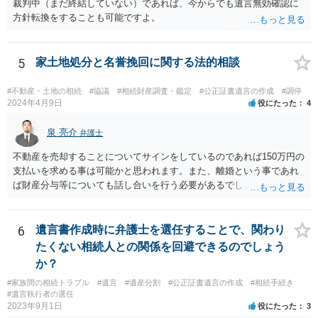
裁判中（まだ終結していない）であれば、今からでも遺言無効確認に
ができる。
方針転換をすることも可能ですよ。
5
家土地処分と名誉挽回に関する法的相談
#不動産・土地の相続
#協議
#相続財産調査・鑑定
#公正証書遺言の作成
#調停
2024年4月9日
役にたった
4
泉 亮介
弁護士
不動産を売却することについてサインをしているのであれば150万円の
支払いを求める事は可能かと思われます。また、離婚という事であれ
ば財産分与等についても話し合いを行う必要があるでしょう。 細かい
事情をお伺いする必要もあるかと思われますので、一度お近くの弁護
士事務所へご相談されると良いでしょう。
6
遺言書作成時に弁護士を選任することで、関わり
たくない相続人との関係を回避できるのでしょう
か？
#家族間の相続トラブル
#遺言
#遺産分割
#公正証書遺言の作成
#相続手続き
#遺言執行者の選任
2023年9月1日
役にたった
3