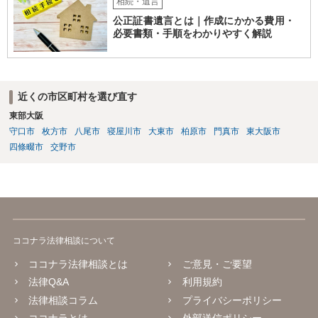
相続・遺言
公正証書遺言とは｜作成にかかる費用・
必要書類・手順をわかりやすく解説
近くの市区町村を選び直す
東部大阪
守口市
枚方市
八尾市
寝屋川市
大東市
柏原市
門真市
東大阪市
四條畷市
交野市
ココナラ法律相談について
ココナラ法律相談とは
ご意見・ご要望
法律Q&A
利用規約
法律相談コラム
プライバシーポリシー