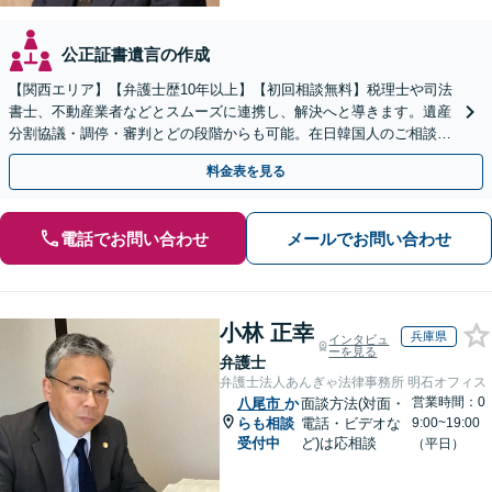
公正証書遺言の作成
【関西エリア】【弁護士歴10年以上】【初回相談無料】税理士や司法
書士、不動産業者などとスムーズに連携し、解決へと導きます。遺産
分割協議・調停・審判とどの段階からも可能。在日韓国人のご相談も
対応しております【休日・夜間相談可】
料金表を見る
電話でお問い合わせ
メールでお問い合わせ
小林 正幸
兵庫県
インタビュ
ーを見る
弁護士
弁護士法人あんぎゃ法律事務所 明石オフィス
営業時間：0
八尾市
か
面談方法(対面・
らも相談
電話・ビデオな
9:00~19:00
受付中
ど)は応相談
（平日）