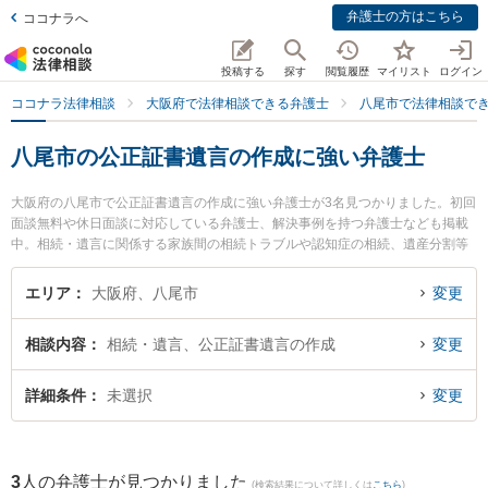
弁護士の方はこちら
ココナラへ
投稿する
探す
閲覧履歴
マイリスト
ログイン
ココナラ法律相談
大阪府で法律相談できる弁護士
八尾市で法律相談で
八尾市の公正証書遺言の作成に強い弁護士
大阪府の八尾市で公正証書遺言の作成に強い弁護士が3名見つかりました。初回
面談無料や休日面談に対応している弁護士、解決事例を持つ弁護士なども掲載
中。相続・遺言に関係する家族間の相続トラブルや認知症の相続、遺産分割等
の細かな分野での絞り込み検索もでき便利です。特に河原綜合法律事務所の河
原 秀樹弁護士やはなぞの綜合法律事務所 八尾オフィスの瀬河 良太弁護士、パ
エリア
大阪府、八尾市
変更
ーソンズ法律事務所の杉村 一樹弁護士のプロフィール情報や弁護士費用、強み
などが注目されています。『八尾市で土日や夜間に発生した公正証書遺言の作
相談内容
相続・遺言、公正証書遺言の作成
変更
成のトラブルを今すぐに弁護士に相談したい』『公正証書遺言の作成のトラブ
ル解決の実績豊富な近くの弁護士を検索したい』『初回相談無料で公正証書遺
言の作成を法律相談できる八尾市内の弁護士に相談予約したい』などでお困り
詳細条件
未選択
変更
の相談者さんにおすすめです。
3
人の弁護士が見つかりました
(検索結果について詳しくは
こちら
)