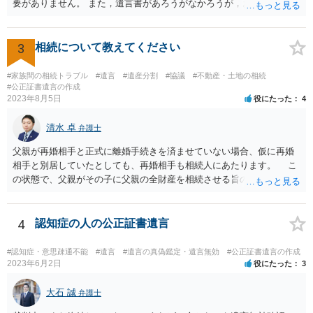
要がありません。 また，遺言書があろうがなかろうが，お父上のご兄
弟と面会しなければならない義務はもともとありません。 峰岸先生の
ご回答にもありますが， 代理人弁護士をたてて，その弁護士から相手
方に対して， ・相続に関する主張は法的根拠がなく，一切応じないこ
3
相続について教えてください
と ・今後一切の連絡をしてこないでほしいこと ・連絡を継続してくる
ようであれば警察への通報や法的措置も辞さないこと などを記載した
#家族間の相続トラブル
#遺言
#遺産分割
#協議
#不動産・土地の相続
書面を発送してもらうことがよろしいように思います。
#公正証書遺言の作成
2023年8月5日
役にたった
4
清水 卓
弁護士
父親が再婚相手と正式に離婚手続きを済ませていない場合、仮に再婚
相手と別居していたとしても、再婚相手も相続人にあたります。 こ
の状態で、父親がその子に父親の全財産を相続させる旨の公正証書遺
言を残した場合、一旦は子が父親の全財産を相続することになります
が、再婚相手の遺留分を侵害しているため、再婚相手から相続人
（子）に対して遺留分侵害額請求権が行使される可能性があります。
4
認知症の人の公正証書遺言
お悩みのようであれば、問題の当事者であるお父様本人がお住まい
の地域等の弁護士に直接相談してみるのが望ましいように思います。
#認知症・意思疎通不能
#遺言
#遺言の真偽鑑定・遺言無効
#公正証書遺言の作成
【参考】民法 （遺留分侵害額の請求） 第千四十六条 遺留分権利者及
2023年6月2日
役にたった
3
びその承継人は、受遺者（特定財産承継遺言により財産を承継し又は
相続分の指定を受けた相続人を含む。以下この章において同じ。）又
大石 誠
弁護士
は受贈者に対し、遺留分侵害額に相当する金銭の支払を請求すること