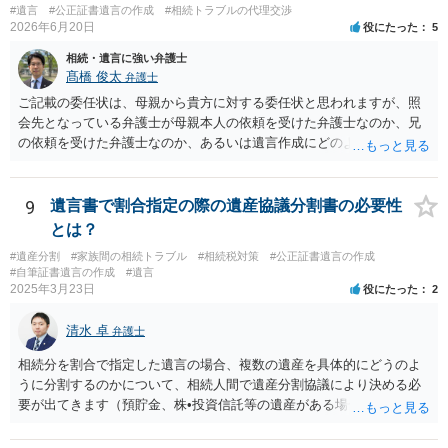
#遺言
#公正証書遺言の作成
#相続トラブルの代理交渉
2026年6月20日
役にたった
5
相続・遺言に強い弁護士
髙橋 俊太
弁護士
ご記載の委任状は、母親から貴方に対する委任状と思われますが、照
会先となっている弁護士が母親本人の依頼を受けた弁護士なのか、兄
の依頼を受けた弁護士なのか、あるいは遺言作成にどのような立場で
関与しているのかによって、説明を求められる範囲は変わり得るもの
と思われます。 仮に、その弁護士が母親本人から依頼を受けているの
であれば、母親本人に対する報告義務が問題となります。母親が貴方
9
遺言書で割合指定の際の遺産協議分割書の必要性
に一任する旨を明確に伝えており、委任状の内容にも、弁護士との連
とは？
絡、進捗確認、公正証書遺言の作成有無や控えの確認等が含まれてい
#遺産分割
#家族間の相続トラブル
#相続税対策
#公正証書遺言の作成
るのであれば、貴方から進捗状況等の説明を求める余地はあります。
#自筆証書遺言の作成
#遺言
他方で、その弁護士が兄の依頼を受けた弁護士である場合には、兄の
2025年3月23日
役にたった
2
代理人という立場になりますので、貴方や母親に対して当然に進捗状
況を報告する義務があるとは限りません。また、親族間で利害対立が
清水 卓
弁護士
ある可能性がある場合、守秘義務や本人意思確認の観点から、委任状
があるとしても直ちに内容を開示しないこともあり得ます。 公正証書
相続分を割合で指定した遺言の場合、複数の遺産を具体的にどうのよ
遺言が作成済みである場合でも、生前にその存在や内容を誰に開示す
うに分割するのかについて、相続人間で遺産分割協議により決める必
るかは、基本的には遺言者本人の意思による問題です。まずは、母親
要が出てきます（預貯金、株•投資信託等の遺産がある場合に、どの遺
本人から弁護士に対し、「娘に進捗状況及び公正証書遺言の作成有
産についても相続分の割合で分けるのか、預貯金はある相続人に、株•
無・内容について説明してよい」旨を明確に伝えてもらい、委任状の
投資信託は他の相続人にというような分け方をするのか等について