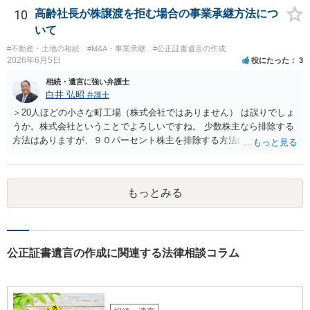
写しを添付して、期限を区切って書面で回答を求めることが考えられ
は、相続人間で遺産分割協議により決める必要があります）。
10
高齢社長が株譲渡を拒む場合の事業承継方法につ
ます。それでも回答がない場合には、母親本人の意思能力や真意、兄
いて
による不当な関与の有無も含めて、別の弁護士に資料（遺言書案、委
#不動産・土地の相続
#M&A・事業承継
#公正証書遺言の作成
任状、母親の発言内容、弁護士との連絡履歴、兄とのやり取り等）を
2026年6月5日
役にたった
3
示して相談した方がよいように思います。
相続・遺言に強い弁護士
白井 弘昭
弁護士
＞20人ほどの小さな町工場（株式会社ではありません） は誤りでしょ
うか。株式会社ということでよろしいですね。 少数株主なら排除する
方法はありますが、９０パーセント株主を排除する方法は現実的にあ
りません。 事業承継や株譲渡を進めるには、社員全員で本人を説得す
るか、家族を説得して承継させるかしかないでしょう。 また、出資者
がいれば、全員で会社を辞めて新たな会社を立ち上げることも考えら
もっとみる
れます。 それか、しばらく我慢して、社長が没した後に相続人から承
継させるしかないように思えます。 私見ながらご参考まで。
公正証書遺言の作成に関連する法律相談コラム