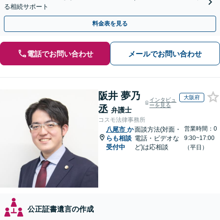
る相続サポート
料金表を見る
電話でお問い合わせ
メールでお問い合わせ
阪井 夢乃
大阪府
インタビュ
ーを見る
丞
弁護士
コスモ法律事務所
営業時間：0
八尾市
か
面談方法(対面・
らも相談
電話・ビデオな
9:30~17:00
受付中
ど)は応相談
（平日）
公正証書遺言の作成