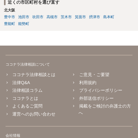
近くの市区町村を選び直す
停だと思います。 弁護士費用は自由化されており、弁護士ごとに
北大阪
異なりますが、依頼時に２０～３０万円程度、増額が実現できた場合
には増額できた金額の●％という形で報酬を設定している場合が多いと
豊中市
池田市
吹田市
高槻市
茨木市
箕面市
摂津市
島本町
思います。 調停や審判によって、養育費が現状と比べて増減額し
豊能町
能勢町
得るのは③で説明したとおりです。 ⑤ 養育費の増額を求めることが
できる可能性があるのは③で説明したとおりです。 違反の内容次
第ではありますが、迷惑行為の停止を求めたり、賠償を求める訴訟と
いうものも、一応考えられないではありません。 ただし、訴訟を
起こすにも相応の費用と時間がかかります。 たとえば養育費の増
額調停を依頼して、併せて弁護士から相手に迷惑行為をやめるよう通
ココナラ法律相談について
知を行い牽制することが考えられます。
ココナラ法律相談とは
ご意見・ご要望
法律Q&A
利用規約
法律相談コラム
プライバシーポリシー
ココナラとは
外部送信ポリシー
よくあるご質問
掲載をご検討の弁護士の方
へ
運営へのお問い合わせ
会社情報