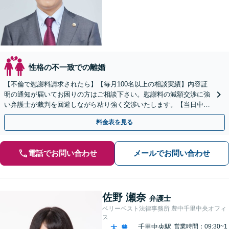
性格の不一致での離婚
【不倫で慰謝料請求されたら】【毎月100名以上の相談実績】内容証
明の通知が届いてお困りの方はご相談下さい。慰謝料の減額交渉に強
い弁護士が裁判を回避しながら粘り強く交渉いたします。【当日中の
相談可(予約制)】【関西エリア全域対応】
料金表を見る
電話でお問い合わせ
メールでお問い合わせ
佐野 瀬奈
弁護士
ベリーベスト法律事務所 豊中千里中央オフィ
ス
千里中央駅
営業時間：09:30~1
大
豊