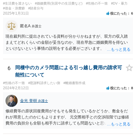
#生活費を渡さない
#婚姻費用(別居中の生活費など)
#性格の不一致
#DV・暴力
#借金・浪費癖
#財産分与
2025年1月31日
役にたった
6
匿名A
弁護士
現在裁判所に提出されている資料が分かりかねますが、双方の収入踏
まえてどれくらいの金額が妥当なのか、現在早急に婚姻費用を得ない
といけないという事情の説明をする必要がございます。 出来なくはな
いのでしょうが、就けていただいた方がいいかとは思います。 現在の
収入にもよりますが、弁護士費用を拠出することが困難でも法テラス
の利用等もございますので全体的な方針の相談をされることをおすす
6
同棲中のカメラ問題による引っ越し費用の請求可
めします。
能性について
#性格の不一致
#慰謝料請求したい側
#離婚書類作成
2024年2月12日
役にたった
8
金光 誉樹
弁護士
修繕費等の原状回復費用がそもそも発生しているかどうか、敷金をだ
れが用意したのかにもよりますが、 元交際相手との交渉段階では修繕
費用の負担分も全額も相手方に請求しても問題ないと思います。 少な
くとも相手も半年住んでいたわけですし、契約の名義上からも修繕費
用は相手方がその危険を引き受けたと捉えることもできます。修繕費