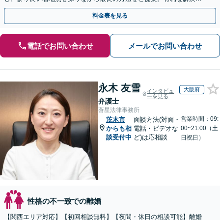
目指し粘り強く交渉します【土日祝対応可】【子連れ相談可】
料金表を見る
電話でお問い合わせ
メールでお問い合わせ
永木 友雪
大阪府
インタビュ
ーを見る
弁護士
蒼星法律事務所
営業時間：09:
茨木市
面談方法(対面・
からも相
電話・ビデオな
00~21:00（土
談受付中
ど)は応相談
日祝日）
性格の不一致での離婚
【関西エリア対応】【初回相談無料】【夜間・休日の相談可能】離婚