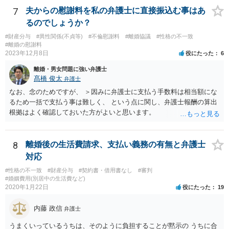
用が争われる場合も、最低でも折半で対応するのが公平と考えます。
7
夫からの慰謝料を私の弁護士に直接振込む事はあ
るのでしょうか？
#財産分与
#異性関係(不貞等)
#不倫慰謝料
#離婚協議
#性格の不一致
#離婚の慰謝料
2023年12月8日
役にたった
6
離婚・男女問題に強い弁護士
髙橋 俊太
弁護士
なお、念のためですが、 ＞因みに弁護士に支払う手数料は相当額にな
るため一括で支払う事は難しく、 という点に関し、弁護士報酬の算出
根拠はよく確認しておいた方がよいと思います。
8
離婚後の生活費請求、支払い義務の有無と弁護士
対応
#性格の不一致
#財産分与
#契約書・借用書なし
#審判
#婚姻費用(別居中の生活費など)
2020年1月22日
役にたった
19
内藤 政信
弁護士
うまくいっているうちは、そのように負担することが黙示の うちに合