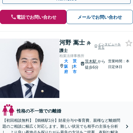
電話でお問い合わせ
メールでお問い合わせ
河野 嵩士
弁
インタビューを
見る
護士
柏葉法律事務所
大
茨
茨木駅
から
営業時間：本
阪
木
|
日定休日
徒歩6分
府
市
性格の不一致での離婚
【初回相談無料】【鶴橋駅1分】財産分与や養育費、親権など離婚問
題のご相談に幅広く対応します。難しい状況でも相手の主張を分析
し、より良い着地点を探りながら最良の方法をご提案。有利な解決を