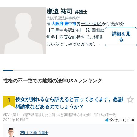
て1級相当での和解実績あり
【初回相談30分無料】
瀬邉 祐司
弁護士
大阪千里法律事務所
大阪府
豊中市
千里中央駅
から徒歩1分
|
【千里中央駅1分】【初回相談
詳細を見
無料】不安な面持ちでご相談
る
にいらっしゃった方々が、少
しで明るい気持ちで帰ってい
ただけるように日々邁進して
おります。相談者にとって最
善の法的手段を選択し、終局
的解決に至るよう全力でサポ
性格の不一致での離婚の法律Q&Aランキング
ートいたします。
1
彼女が別れるなら訴えると言ってきてます。慰謝
料請求などあるのでしょうか？
#DV・暴力
#慰謝料請求したい側
#慰謝料請求された側
#性格の不一致
2024年10月8日
役にたった
19
村山 大基
弁護士