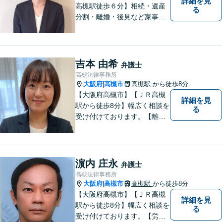
詳細を見
高槻駅徒歩６分】相続・遺産
る
分割・離婚・後見など家事事
件のほか、交通事故・破産・
債務整理を中心に取り扱って
います。一人で悩まず、まず
はご相談ください。
吉本 由希
弁護士
高槻法律事務所
大阪府
高槻市
高槻駅
から徒歩8分
|
【大阪府高槻市】【ＪＲ高槻
詳細を見
駅から徒歩8分】幅広く相談を
る
受け付けております。【離
婚】【借金】【労働問題】な
どのトラブル解決から、【相
続】【遺言】【成年後見】な
ど将来の不安の予防まで。
濵内 庄永
弁護士
高槻法律事務所
大阪府
高槻市
高槻駅
から徒歩8分
|
【大阪府高槻市】【ＪＲ高槻
詳細を見
駅から徒歩8分】幅広く相談を
る
受け付けております。【労働