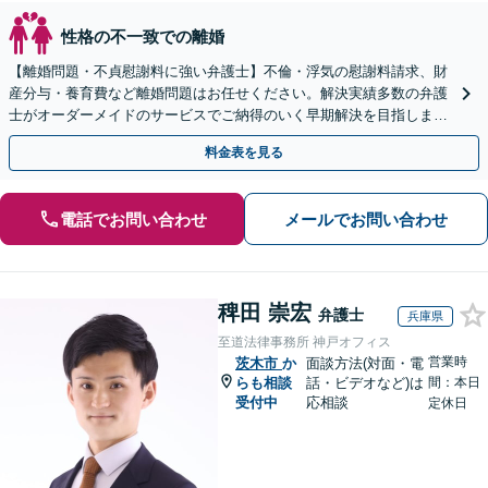
性格の不一致での離婚
【離婚問題・不貞慰謝料に強い弁護士】不倫・浮気の慰謝料請求、財
産分与・養育費など離婚問題はお任せください。解決実績多数の弁護
士がオーダーメイドのサービスでご納得のいく早期解決を目指します
【初回相談無料・電話/WEB面談・関西エリア対応可】
料金表を見る
電話でお問い合わせ
メールでお問い合わせ
稗田 崇宏
弁護士
兵庫県
至道法律事務所 神戸オフィス
営業時
茨木市
か
面談方法(対面・電
らも相談
話・ビデオなど)は
間：本日
受付中
応相談
定休日