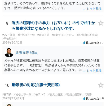
意されているのであって、離婚時にそれを蒸し返す ことはできないで
すね。 黙示の贈与と言ってもいいでしょう。
9
過去の喧嘩の中の暴力（お互いに）の件で相手か
ら警察沙汰になるかもしれないです。
#DV・暴力
#性格の不一致
#音信不通
#離婚すること自体
#異性関係(不貞等)
#不倫慰謝料
2024年10月1日
役にたった
7
西浦 嘉博
弁護士
相手方が捜査機関に被害届を提出し受理された場合、捜査機関が捜査
に着手します。 一般的には、相談者さんから事情聴取を行うために警
察署への出頭を求めるケースが多いように思います。 加えて、相手方
から診断書の提出を求めたり、相手方から事情を聴取したり、怪我の
具合などを実況見分調書で保存したりなど証拠を収集し、立件する方
針を決めた場合は検察庁に事件を送致する流れとなることが見込まれ
10
離婚後の対応(弁護士費用等)
ます。
#養育費
#性格の不一致
#モラハラ
#悪意の遺棄
#離婚の慰謝料
#調停
2022年12月22日
役にたった
5