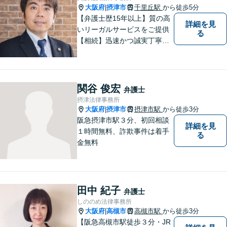
大阪府
摂津市
千里丘駅
から徒歩5分
|
【弁護士歴15年以上】質の高
詳細を見
いリーガルサービスをご提供
る
【相続】迅速かつ誠実丁寧な
対応で複雑な遺産分割もスム
ーズに解決【企業法務】業界
業種問わず対応可能！契約書
作成／企業間トラブル／問題
関谷 俊宏
弁護士
社員の対応など。顧問契約も
摂津法律事務所
可【オンライン面談】【千里
大阪府
摂津市
摂津市駅
から徒歩3分
|
丘駅5分】
阪急摂津市駅３分、初回相談
詳細を見
１時間無料、詐欺事件は着手
る
金無料
田中 紀子
弁護士
しののめ法律事務所
大阪府
高槻市
高槻市駅
から徒歩3分
|
【阪急高槻市駅徒歩３分・JR