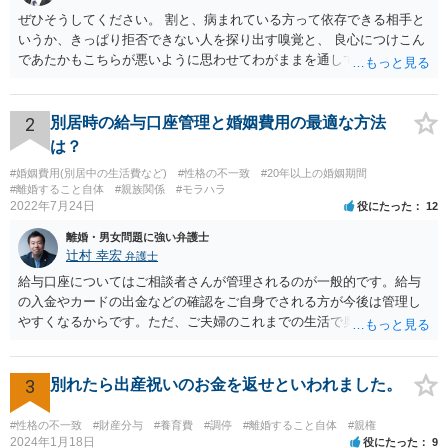
ぜひそうしてください。 割と、病まれている方って依存できる相手と
いうか、きっぱり拒否できない人を探り出す嗅覚と、 良心につけこん
であたかもこちらが悪いように思わせてわがままを通してくる力がす
ごいので、 第三者にも関与してもらい、二人だけで解決しようとしな
いのがおすすめです。 二人だけの密室で好き勝手していても、割と弁
護士とか警察が関与すると しゅんとする人が多いです。
2
別居時の給与口座管理と婚姻費用の最適な方法
は？
#婚姻費用(別居中の生活費など)
#性格の不一致
#20年以上の婚姻期間
#離婚すること自体
#親族関係
#モラハラ
2022年7月24日
役にたった
12
離婚・男女問題に強い弁護士
辻村 幸宏
弁護士
給与口座についてはご相談者さんが管理されるのが一般的です。給与
の入金やカードの出金などの確認をご自身でされる方が今後は管理し
やすくなるからです。ただ、ご夫婦のこれまでの生活で奥様が管理さ
れており不当な出金をしないというのであれば、それはそのまま維持
しても構わないとは思います。 隠し財産といっても、収入は給与だけ
で隠しようがないでしょうし、今わかっていない財産がないのであれ
3
別れたら出産祝いのお金を返せといわれました。
ば別居後に新たな財産ができてもお互いに分与を主張できないことに
はなりますので杞憂ということになろうかと思います。 婚姻費用を渡
#性格の不一致
#財産分与
#養育費
#調停
#離婚すること自体
#親権
さないというおそれを奥様が抱くのはやむない面もあるとは思います
2024年1月18日
役にたった
9