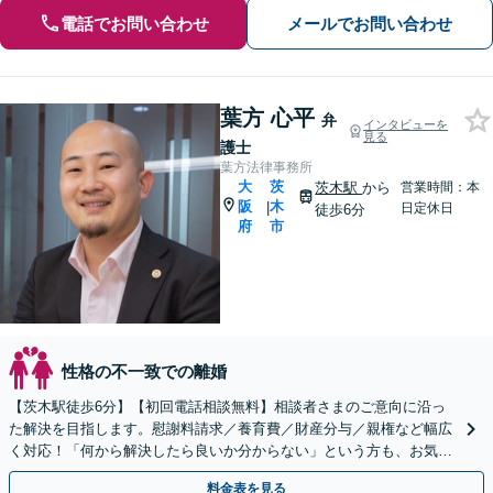
電話でお問い合わせ
メールでお問い合わせ
葉方 心平
弁
インタビューを
見る
護士
葉方法律事務所
大
茨
茨木駅
から
営業時間：本
阪
木
|
日定休日
徒歩6分
府
市
性格の不一致での離婚
【茨木駅徒歩6分】【初回電話相談無料】相談者さまのご意向に沿っ
た解決を目指します。慰謝料請求／養育費／財産分与／親権など幅広
く対応！「何から解決したら良いか分からない」という方も、お気軽
にご相談ください【朝8:30から営業】
料金表を見る