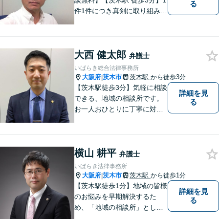
談無料】【茨木駅 徒歩3分】1
る
件1件につき真剣に取り組み、
依頼者にとって最適な解決を
目指したいと思っておりま
す。 依頼者さまの抱えていら
大西 健太郎
っしゃる不安や、ご希望を丁
弁護士
寧にお伺いいたします。
いばらき総合法律事務所
大阪府
茨木市
茨木駅
から徒歩3分
|
【茨木駅徒歩3分】気軽に相談
詳細を見
できる、地域の相談所です。
る
お一人おひとりに丁寧に対応
し、納得のいく解決へと導き
ます。離婚・交通事故・遺産
相続など、幅広く対応可能◎
横山 耕平
お困りごとがあれば、すぐに
弁護士
ご相談を！
いばらき法律事務所
大阪府
茨木市
茨木駅
から徒歩1分
|
【茨木駅徒歩1分】地域の皆様
詳細を見
のお悩みを早期解決するた
る
め、「地域の相談所」として
柔軟に対応してまいります。