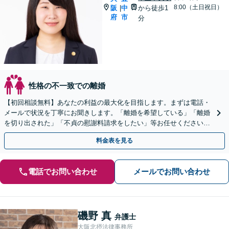
8:00（土日祝日）
阪
中
から徒歩1
|
府
市
分
性格の不一致での離婚
【初回相談無料】あなたの利益の最大化を目指します。まずは電話・
メールで状況を丁寧にお聞きします。「離婚を希望している」「離婚
を切り出された」「不貞の慰謝料請求をしたい」等お任せください。
【リーズナブルな料金設定】
料金表を見る
電話でお問い合わせ
メールでお問い合わせ
磯野 真
弁護士
大阪北摂法律事務所