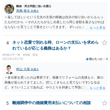
が、ここは信じていただくしかないですし、婚姻費用の金額の合意が
離婚・男女問題に強い弁護士
できるかどうかの方が重要だと思います（合意できなれば納得した金
髙橋 俊太
弁護士
額をもらえないという意味では、奥様の不満は残るからです）。 特別
＞返してほしいという元夫の主張の根拠は自分の知り合いからもらっ
経費という問題はあるのですが、一般には、収入から婚姻費用は定め
たものだから ＞その人たちがもし出産したら同じ金額を返さなければ
られ、全ての生活費が入っていると見ます。奥様の利益のために支払
ならないと言うことで返せといってきます。 ずいぶんとトリッキーな
っている費用については、婚姻費用から引くことも相当だと思いま
主張だと感じられます。【その人たちがもし出産したら同じ金額を返
す。
さなければならない】ということですが、元夫がご友人に出産祝いを
贈る場合、その意味合いは贈与・お祝いであって返礼（≒内祝い）で
4
ネット恋愛で別れる時、ローンの支払いを求めら
はないはずです。（というより、返礼義務履行のような意味合いだと
れているが応じる義務はあるか？
したら、出産祝いを受け取る側も気持ちの問題として嫌なのではない
#性格の不一致
#恐喝・脅迫
でしょうか。） いずれにしましても、貴方に返還義務はないので応じ
2021年1月17日
役にたった
3
る必要はありません。あまりにしつこいようであれば、弁護士から内
容証明などで通知すれば止まるのではないかと思います。
村山 大基
弁護士
＞多分家を買ったのは事実です。画像でリフォームの見積もり、家の
画像が送られてきてました。(忙しくきちんと見てないです) なるほ
ど。そういうことであれば、やりとりを持参して早急に面談相談に行
きましょう。 当面、電話には出なくていいと思います。
5
離婚調停中の婚姻費用未払いについての相談