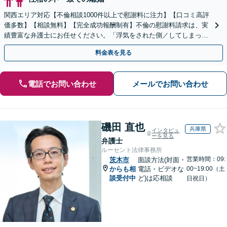
関西エリア対応【不倫相談1000件以上で慰謝料に注力】【口コミ高評
価多数】【相談無料】【完全成功報酬制有】不倫の慰謝料請求は、実
績豊富な弁護士にお任せください。「浮気をされた側／してしまった
側両方対応」人情派弁護士！
料金表を見る
電話でお問い合わせ
メールでお問い合わせ
磯田 直也
兵庫県
インタビュ
ーを見る
弁護士
ルーセント法律事務所
営業時間：09:
茨木市
面談方法(対面・
からも相
電話・ビデオな
00~19:00（土
談受付中
ど)は応相談
日祝日）