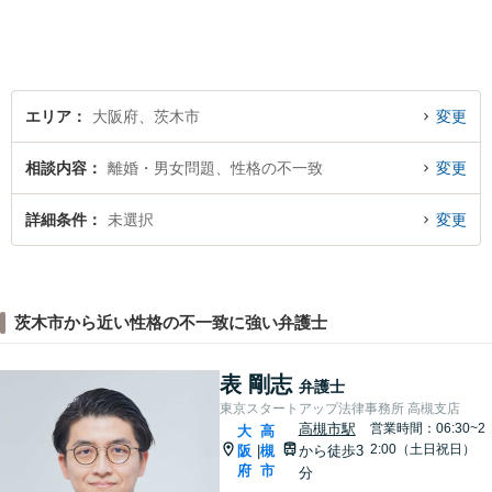
け、少しでもお気持ちが和ら
ぐよう心がけております。
エリア
大阪府、茨木市
変更
相談内容
離婚・男女問題、性格の不一致
変更
詳細条件
未選択
変更
茨木市から近い性格の不一致に強い弁護士
表 剛志
弁護士
東京スタートアップ法律事務所 高槻支店
高槻市駅
営業時間：06:30~2
大
高
2:00（土日祝日）
阪
槻
から徒歩3
|
府
市
分