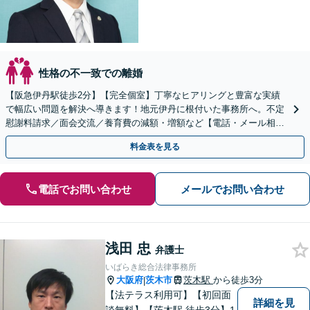
性格の不一致での離婚
【阪急伊丹駅徒歩2分】【完全個室】丁寧なヒアリングと豊富な実績
で幅広い問題を解決へ導きます！地元伊丹に根付いた事務所へ。不定
慰謝料請求／面会交流／養育費の減額・増額など【電話・メール相談
初回無料】【休日夜間対応可】【オンライン可能】
料金表を見る
電話でお問い合わせ
メールでお問い合わせ
浅田 忠
弁護士
いばらき総合法律事務所
大阪府
茨木市
茨木駅
から徒歩3分
|
【法テラス利用可】【初回面
詳細を見