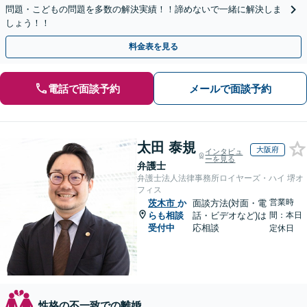
問題・こどもの問題を多数の解決実績！！諦めないで一緒に解決しま
しょう！！
料金表を見る
電話で面談予約
メールで面談予約
太田 泰規
大阪府
インタビュ
ーを見る
弁護士
弁護士法人法律事務所ロイヤーズ・ハイ 堺オ
フィス
営業時
茨木市
か
面談方法(対面・電
らも相談
話・ビデオなど)は
間：本日
受付中
応相談
定休日
性格の不一致での離婚