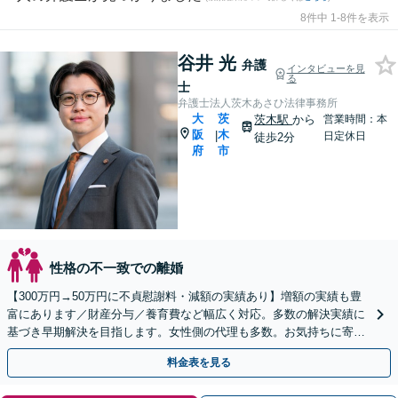
8件中 1-8件を表示
谷井 光
弁護
インタビューを見
る
士
弁護士法人茨木あさひ法律事務所
大
茨
茨木駅
から
営業時間：本
阪
木
|
日定休日
徒歩2分
府
市
性格の不一致での離婚
【300万円→50万円に不貞慰謝料・減額の実績あり】増額の実績も豊
富にあります／財産分与／養育費など幅広く対応。多数の解決実績に
基づき早期解決を目指します。女性側の代理も多数。お気持ちに寄り
添い丁寧に対応します【完全個室でプライバシー配慮】
料金表を見る