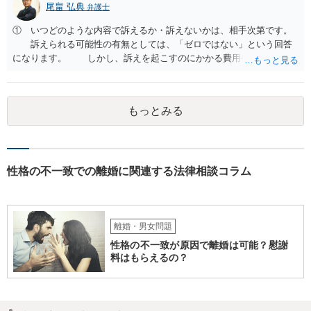
尾畠 弘典
弁護士
① いつどのような内容で訴えるか・訴えないかは、相手次第です。
訴えられる可能性の有無としては、「ゼロではない」という回答
になります。 しかし、訴えを起こすのにかかる費用や手間を考え
れば、その可能性は、高くはないと思います。 ② 脅迫や錯誤、意思
能力がない状況で作成した場合などは、無効になったり取り消された
りする可能性があります。しかし、法的には無効や取消しを主張する
もっとみる
ハードルはとても高いです。お聞きする限り、今回のケースでは無効
や取消しとなるような事情はないと思われます。 ③ 公正証書を作成
するには、公正証書を作成すること自体の双方の合意と相互の協力
（作成のためには双方日程を調整して公証役場に同時に赴く必要があ
ります）と、合意内容について双方の了承が必要です。 現状では相
性格の不一致での離婚に関連する法律相談コラム
手方と合意を経るのは、難しいのではないでしょうか。 作成済みの
協議書に記載された養育費の金額が法的にみて低すぎる場合は、養育
費増額を求める調停を提起するのがお勧めです。 調停で話し合いが
まとまらなければ、審判といって、それぞれの収入をもとに裁判所が
離婚・男女問題
適切な金額を判断しますので、一応の決着はつきます。 調停や審判
性格の不一致が原因で離婚は可能？慰謝
で決定された養育費を支払わない場合は、強制執行（例えば給与の差
料はもらえるの？
押えが考えられます。）することが可能です。 作成済みの協議書
が、公正証書ではないのであれば、現状では約束違反に対して強制執
行することができないという状況です。 ④ まず、現状からすれば公
正証書の作成の依頼ではなく、依頼を受けるとすれば養育費増額の調