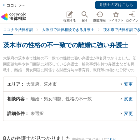
弁護士の方はこちら
ココナラへ
投稿する
探す
閲覧履歴
マイリスト
ログイン
ココナラ法律相談
大阪府で法律相談できる弁護士
茨木市で法律相談で
茨木市の性格の不一致での離婚に強い弁護士
大阪府の茨木市で性格の不一致での離婚に強い弁護士が8名見つかりました。初
回面談無料や休日面談に対応している弁護士、解決事例を持つ弁護士なども掲
載中。離婚・男女問題に関係する財産分与や養育費、親権等の細かな分野での
絞り込み検索もでき便利です。特に弁護士法人茨木あさひ法律事務所の谷井 光
弁護士や葉方法律事務所の葉方 心平弁護士、柏葉法律事務所の河野 嵩士弁護士
エリア
大阪府、茨木市
変更
のプロフィール情報や弁護士費用、強みなどが注目されています。『茨木市で
土日や夜間に発生した性格の不一致での離婚のトラブルを今すぐに弁護士に相
相談内容
離婚・男女問題、性格の不一致
変更
談したい』『性格の不一致での離婚のトラブル解決の実績豊富な近くの弁護士
を検索したい』『初回相談無料で性格の不一致での離婚を法律相談できる茨木
市内の弁護士に相談予約したい』などでお困りの相談者さんにおすすめです。
詳細条件
未選択
変更
8
人の弁護士が見つかりました
(検索結果について詳しくは
こちら
)