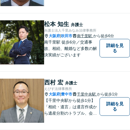
問題】【離婚】【交通事故】
【借金】などのトラブル解決
から【相続】【事業承継】
【成年後見】など将来の不安
松本 知生
弁護士
の予防まで。
弁護士法人千里みなみ法律事務所
大阪府
吹田市
南千里駅
から徒歩6分
|
南千里駅 徒歩6分／交通事
詳細を見
故、相続、離婚など多数の解
る
決実績がございます
西村 宏
弁護士
えびす法律事務所
大阪府
豊中市
千里中央駅
から徒歩1分
|
【千里中央駅から徒歩1分】
詳細を見
「相続・遺言」は遺言作成か
る
ら遺産分割のトラブル、会社
の事業継承まで対応します。
「交通事故」は後遺症案件に