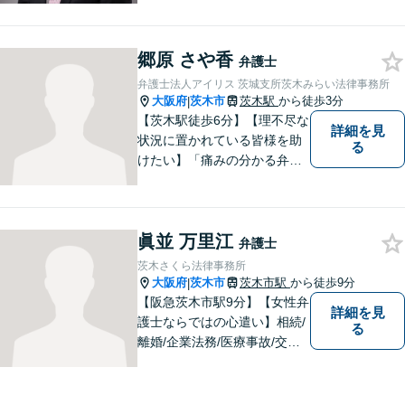
郷原 さや香
弁護士
弁護士法人アイリス 茨城支所茨木みらい法律事務所
大阪府
茨木市
茨木駅
から徒歩3分
|
【茨木駅徒歩6分】【理不尽な
詳細を見
状況に置かれている皆様を助
る
けたい】「痛みの分かる弁護
士」をモットーに、あらゆる
お困りごとの解決を図りま
す。離婚／労働／交通事故な
眞並 万里江
ど、お困りごとはお気軽にご
弁護士
相談くださいませ。
茨木さくら法律事務所
大阪府
茨木市
茨木市駅
から徒歩9分
|
【阪急茨木市駅9分】【女性弁
詳細を見
護士ならではの心遣い】相続/
る
離婚/企業法務/医療事故/交通
事故/借金問題など幅広く対応
可能。プライバシーを厳守
し、依頼者様のお話に耳を傾