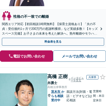
性格の不一致での離婚
関西エリア対応【初回相談1時間無料】【保育士資格あり】「夫の不
貞：受任後約1ヶ月で200万円の慰謝料獲得」など実績多数！【キッズ
スペース完備】お子さまの未来を考えた解決へ。熟年離婚やモラハラ
のご相談多数【Web面談・電話相談・夜間相談OK】
料金表を見る
電話でお問い合わせ
メールでお問い合わせ
高橋 正樹
兵庫県
インタビュ
ーを見る
弁護士
高橋法律事務所
営業時
茨木市
か
面談方法(対面・電
らも相談
話・ビデオなど)は
間：本日
受付中
応相談
定休日