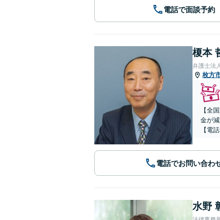
電話で面談予約
榎本 
弁護士法
枚方
【全国
金が減
【電話
電話でお問い合わ
水野 
法律事務