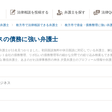
法律相談を投稿する
弁護士を探す
法律Q
弁護士
枚方市で法律相談できる弁護士
枚方市で借金・債務整理に強い弁
スの債務に強い弁護士
弁護士が11名見つかりました。初回面談無料や休日面談に対応している弁護士、解
ット会社の債務整理、リボ払いの債務整理等の細かな分野での絞り込み検索もでき便
山 雅信弁護士、あまのがわ法律事務所の神永 夕貴弁護士のプロフィール情報や弁
務のトラブルを今すぐに弁護士に相談したい』『法人・ビジネスの債務のトラブル
相談できる枚方市内の弁護士に相談予約したい』などでお困りの相談者さんにおす
ジネス