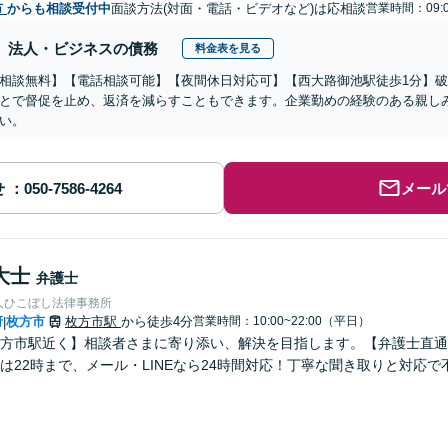
市
からも相談受付中
面談方法(対面・電話・ビデオなど)は応相談
営業時間：09:0
法人・ビジネスの債務
料金表を見る
相談無料】【電話相談可能】【夜間休日対応可】【西大路御池駅徒歩1分】
とで督促を止め、返済を減らすこともできます。企業勤めの経験のある親し
い。
せ
メール
大士
弁護士
人ひこぼし法律事務所
府
枚方市
枚方市駅
から徒歩4分
営業時間：10:00~22:00（平日）
|
方市駅近く】相談者さまに寄り添い、解決を目指します。【弁護士直通電
は22時まで、メール・LINEなら24時間対応！丁寧な聞き取りと対応