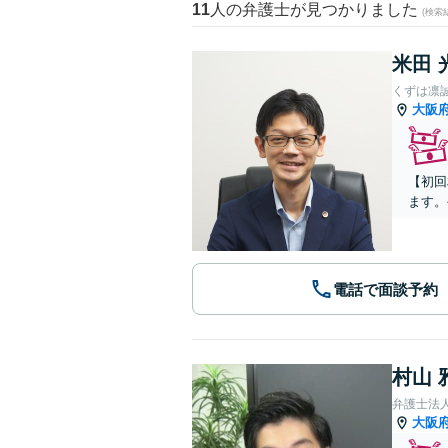
11
人の弁護士が見つかりました
(検索
米田 
くずは凛
大阪
【初回
ます。
電話で面談予約
村山 
弁護士法
大阪