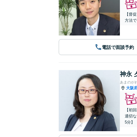
【督促
方法で
電話で面談予約
神永 
あまのが
大阪
【初回
適切な
5分】