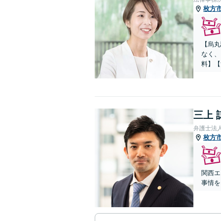
枚方
【烏丸
なく、
料】【
三上 
弁護士法
枚方
関西エ
事情を