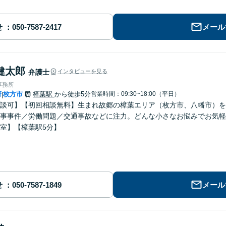
せ
メール
健太郎
弁護士
インタビューを見る
事務所
府
枚方市
樟葉駅
から徒歩5分
営業時間：09:30~18:00（平日）
|
談可】【初回相談無料】生まれ故郷の樟葉エリア（枚方市、八幡市）を
事事件／労働問題／交通事故などに注力。どんな小さなお悩みでお気軽
室】【樟葉駅5分】
せ
メール