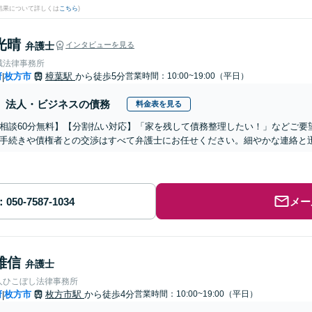
結果について詳しくは
こちら
)
光晴
弁護士
インタビューを見る
誠法律事務所
府
枚方市
樟葉駅
から徒歩5分
営業時間：10:00~19:00（平日）
|
法人・ビジネスの債務
料金表を見る
相談60分無料】【分割払い対応】「家を残して債務整理したい！」などご要
手続きや債権者との交渉はすべて弁護士にお任せください。細やかな連絡と
メー
雅信
弁護士
人ひこぼし法律事務所
府
枚方市
枚方市駅
から徒歩4分
営業時間：10:00~19:00（平日）
|