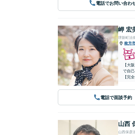
電話でお問い合わ
岬 宏
堺新町法
枚方
【大阪
で自己
【完全
電話で面談予約
山西 
山西保彦