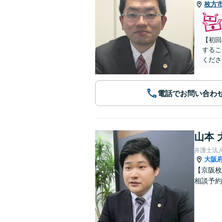
枚方
【初回
するこ
くださ
電話でお問い合わ
山本 
弁護士法
大阪
【京阪枚
相談予約