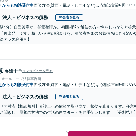
市
からも相談受付中
面談方法(対面・電話・ビデオなど)は応相談
営業時間：09:0
法人・ビジネスの債務
料金表を見る
駅4分】自己破産か、任意整理か。初回相談で解決の方向性をしっかりと提
「再出発」です。新しい人生の始まりを、相談者さまのお気持ちに寄り添い
法テラス利用可】
諒
弁護士
インタビューを見る
人オールニーズ法律事務所
市
からも相談受付中
面談方法(対面・電話・ビデオなど)は応相談
営業時間：09:0
法人・ビジネスの債務
料金表を見る
リア対応【相談無料】弁護士への依頼で取り立て、督促が止まります。任意
お聞きし、最善の方法での生活の再スタートをお手伝いします。【分割払可