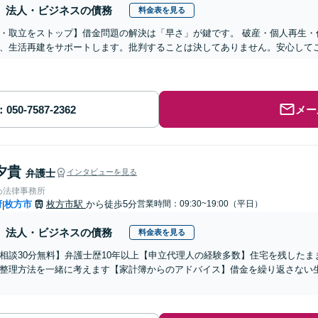
法人・ビジネスの債務
料金表を見る
・取立をストップ】借金問題の解決は「早さ」が鍵です。 破産・個人再生・
、生活再建をサポートします。批判することは決してありません。安心して
メー
夕貴
弁護士
インタビューを見る
わ法律事務所
府
枚方市
枚方市駅
から徒歩5分
営業時間：09:30~19:00（平日）
|
法人・ビジネスの債務
料金表を見る
相談30分無料】弁護士歴10年以上【申立代理人の経験多数】住宅を残した
整理方法を一緒に考えます【家計簿からのアドバイス】借金を繰り返さない