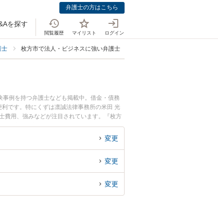
弁護士の方はこちら
&Aを探す
閲覧履歴
マイリスト
ログイン
護士
枚方市で法人・ビジネスに強い弁護士
決事例を持つ弁護士なども掲載中。借金・債務
利です。特にくずは凛誠法律事務所の米田 光
護士費用、強みなどが注目されています。『枚方
解決の実績豊富な近くの弁護士を検索したい』
すめです。
変更
変更
変更