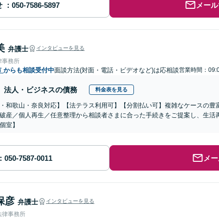
せ
メール
美
弁護士
インタビューを見る
律事務所
市
からも相談受付中
面談方法(対面・電話・ビデオなど)は応相談
営業時間：09:0
法人・ビジネスの債務
料金表を見る
・和歌山・奈良対応】【法テラス利用可】【分割払い可】複雑なケースの豊
破産／個人再生／任意整理から相談者さまに合った手続きをご提案し、生活
個室】
メー
保彦
弁護士
インタビューを見る
法律事務所