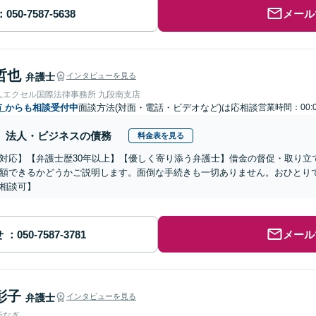
メール
哲也
弁護士
インタビューを見る
人エクセル国際法律事務所 九段南支店
市
からも相談受付中
面談方法(対面・電話・ビデオなど)は応相談
営業時間：00:0
法人・ビジネスの債務
料金表を見る
対応】【弁護士歴30年以上】【優しく寄り添う弁護士】借金の督促・取り立
額できるかどうかご説明します。面倒な手続きも一切ありません。おひとり
相談可】
せ
メール
彰子
弁護士
インタビューを見る
所なぎ