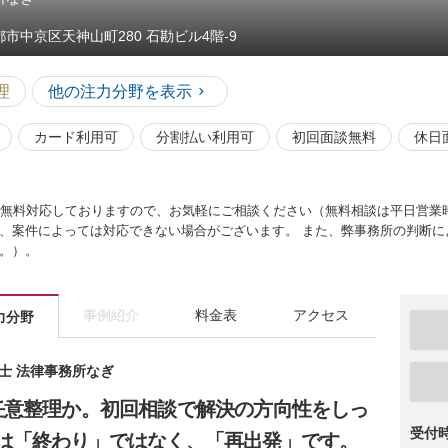
都市中京区天神山町280 石勘ビル4階-9
理
他の注力分野を表示
カード利用可
分割払い利用可
初回面談無料
休日
で無料対応しておりますので、お気軽にご相談ください（無料相談は平日営業
、案件によっては対応できない場合がございます。 また、弊事務所の判断に
。）。
事例紹介
料金表
アクセス
力分野
護士 法律事務所なぎ
任意整理か。初回相談で解決の方向性をしっ
受付
は「終わり」ではなく、「再出発」です。