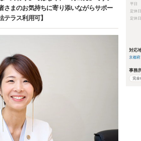
平日
者さまのお気持ちに寄り添いながらサポー
定休
法テラス利用可】
定休
対応
京都府
事務
完全