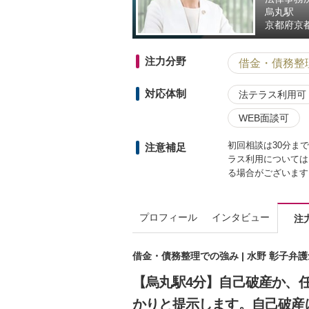
烏丸駅
京都府
京
注力分野
借金・債務整
対応体制
法テラス利用可
WEB面談可
初回相談は30分ま
注意補足
ラス利用については
る場合がございます
プロフィール
インタビュー
注
借金・債務整理での強み | 水野 彰子弁
【烏丸駅4分】自己破産か、
かりと提示します。自己破産