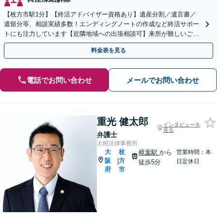
【枚方市駅1分】【終活アドバイザー資格あり】遺産分割／遺言書／
遺留分等、相談実績多数！エンディングノートの作成など終活サポー
トにも注力しています【近隣地域への出張相談可】来所が難しいご高
齢の方も、お気軽にご相談ください【休日・夜間面談可能】
料金表を見る
電話でお問い合わせ
メールでお問い合わせ
重光 健太郎
インタビューを
見る
弁護士
大昭法律事務所
大
枚
樟葉駅
から
営業時間：本
阪
方
|
日定休日
徒歩5分
府
市