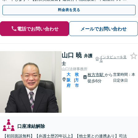
もお気軽にご相談ください。【他士業との連携OK】
料金表を見る
電話でお問い合わせ
メールでお問い合わせ
山口 暁
弁護
インタビューを見
る
士
山口法律事務所
大
枚
枚方市駅
から
営業時間：本
阪
方
|
日定休日
徒歩6分
府
市
口座凍結解除
【初回面談無料】【弁護士歴20年以上】【他士業との連携あり】司法