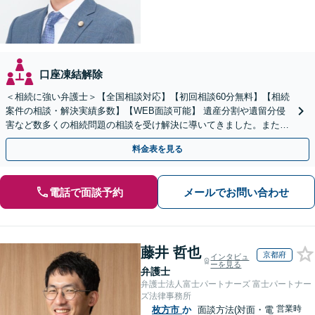
口座凍結解除
＜相続に強い弁護士＞【全国相談対応】【初回相談60分無料】【相続
案件の相談・解決実績多数】【WEB面談可能】 遺産分割や遺留分侵
害など数多くの相続問題の相談を受け解決に導いてきました。また、
過去に１００件超の遺言作成のお手伝いをしました。
料金表を見る
電話で面談予約
メールでお問い合わせ
藤井 哲也
京都府
インタビュ
ーを見る
弁護士
弁護士法人富士パートナーズ 富士パートナー
ズ法律事務所
営業時
枚方市
か
面談方法(対面・電