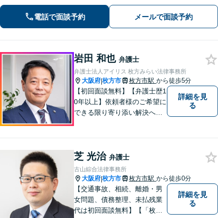
を活かし、「頼んでよかった」と言っ
ていただける結果を目指し、迅速かつ
電話で面談予約
メールで面談予約
粘り強く対応することをお約束しま
す。
岩田 和也
弁護士
弁護士法人アイリス 枚方みらい法律事務所
大阪府
枚方市
枚方市駅
から徒歩5分
|
【初回面談無料】【弁護士歴1
詳細を見
0年以上】依頼者様のご希望に
る
できる限り寄り添い解決へと
導きます 【離婚問題】同事務
所の女性弁護士と連携して慰
謝料や財産分与などに対応。
芝 光治
夫婦カウンセラーの資格保有
弁護士
【相続問題】セミナー講師や
古山綜合法律事務所
書籍執筆の経験あり【枚方市
大阪府
枚方市
枚方市駅
から徒歩0分
|
駅5分】
【交通事故、相続、離婚・男
詳細を見
女問題、債務整理、未払残業
る
代は初回面談無料】【「枚方