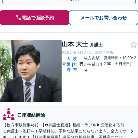
電話で面談予約
メールでお問い合わせ
山本 大士
弁護士
弁護士法人ひこぼし法律事務所
枚方市駅
営業時間：10:00~2
大
枚
2:00（土日祝日）
阪
方
から徒歩4
|
府
市
分
口座凍結解除
【枚方市駅徒歩4分】【☎️弁護士直通】相続トラブル▶︎泥沼化する前
に弁護士へ依頼を！早期解決、不利な結果にならないよう、全力でサ
ポートします！【解決実績豊富】遺留分や相続放棄、不動産について