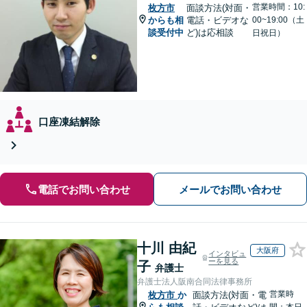
営業時間：10:
枚方市
面談方法(対面・
からも相
電話・ビデオな
00~19:00（土
談受付中
ど)は応相談
日祝日）
口座凍結解除
電話でお問い合わせ
メールでお問い合わせ
十川 由紀
大阪府
インタビュ
ーを見る
子
弁護士
弁護士法人阪南合同法律事務所
営業時
枚方市
か
面談方法(対面・電