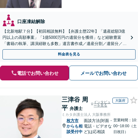
口座凍結解除
【北新地駅７分】【初回相談無料】【弁護士歴22年】「遺産総額3億
円以上の高額事案」「1億5000万円の遺留分を獲得」など経験豊富
「書籍の執筆、講演経験も多数」遺言書作成／遺産分割／遺留分／相
続放棄など【休日・夜間面談可】【完全個室対応】
料金表を見る
電話でお問い合わせ
メールでお問い合わせ
三津谷 周
大阪府
インタビュ
ーを見る
平
弁護士
ミカタ弁護士法人 大阪事務所
営業時間：10:
枚方市
面談方法(対面・
からも相
電話・ビデオな
00~18:00（土
談受付中
ど)は応相談
日祝日）