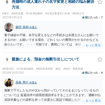
8
再婚時の成人連れ子の名字変更と相続の悩み解決
方法
#遺言
#相続放棄
#口座凍結解除
#自筆証書遺言の作成
#財産分与
2021年2月21日
役にたった
7
森田 英樹
弁護士
養子縁組や戸籍、名字を変えるなどの手続きは弁護士さんにお願いで
きるのか、お願いできる場合、どれくらいの費用がかかるのかなども
知りたいです。 ・・・可能です。費用については 弁護士と直接面談
の上 内容を確認し 協議の上個別に契約によって決まることになっ
ています。 やはり、成人した子のことまでごちゃごちゃ考えず、自分
の事だけ考えるべきなのでしょうか ・・・お子さんの事をまで含め良
9
親族による、預金の無断引出しについて
い解決案があればお悩みになるのは当然と言えば当然のことです。 彼
と親子関係を結びたいと思っているが、名字は変えたくない・・・養
#家族信託
#口座凍結解除
#相続財産調査・鑑定
#M&A・事業承継
子縁組の必要があり 氏も変更することになります。 しかし 彼は成人
2018年10月25日
役にたった
9
しているとは言え、自分の子と私の連れ子、全て平等にしたいと希
望。もちろん私もそうできればと思います。 ・・・婚姻前の契約 あ
高島 秀行
弁護士
るいは 遺言書などで その意思を実現する方法はあります。 弁護
無断で下ろしたものや父から預かっていてそのままになっているもの
士に相談してみてください。
については 返還請求や損害賠償請求をすることができます。 通帳や払
戻請求書などの資料を持って弁護士に面談で相談した方がよいと思い
ます。