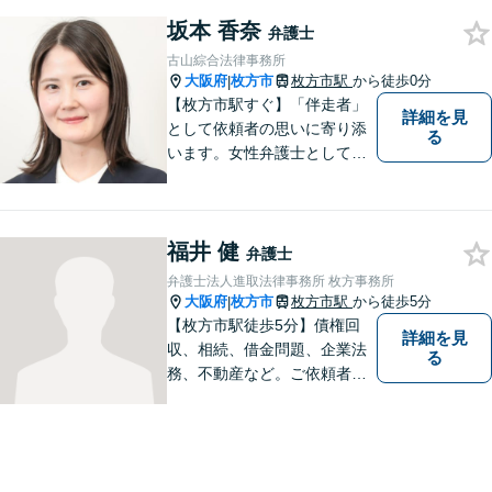
添い、困難な問題の解決のた
坂本 香奈
めのお手伝いをしています。
弁護士
古山綜合法律事務所
大阪府
枚方市
枚方市駅
から徒歩0分
|
【枚方市駅すぐ】「伴走者」
詳細を見
として依頼者の思いに寄り添
る
います。女性弁護士としての
視点を生かし、安心して話せ
る雰囲気づくりにも努めてお
りますので、気になることが
福井 健
あればどうぞ気軽にお声がけ
弁護士
ください。【オンライン・電
弁護士法人進取法律事務所 枚方事務所
話相談可】【完全個室・防音
大阪府
枚方市
枚方市駅
から徒歩5分
|
対応】
【枚方市駅徒歩5分】債権回
詳細を見
収、相続、借金問題、企業法
る
務、不動産など。ご依頼者さ
まに安心して満足した法的サ
ービスをご利用いただけるよ
う尽力いたします。お話しを
しっかりと聞き、法律の観点