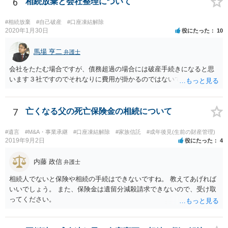
6
相続放棄と会社整理について
#相続放棄
#自己破産
#口座凍結解除
2020年1月30日
役にたった
10
馬場 亨二
弁護士
会社をたたむ場合ですが、債務超過の場合には破産手続きになると思
います３社ですのでそれなりに費用が掛かるのではないでしょうか。
7
亡くなる父の死亡保険金の相続について
#遺言
#M&A・事業承継
#口座凍結解除
#家族信託
#成年後見(生前の財産管理)
2019年9月2日
役にたった
4
内藤 政信
弁護士
相続人でないと保険や相続の手続はできないですね。 教えてあげれば
いいでしょう。 また、保険金は遺留分減殺請求できないので、受け取
ってください。