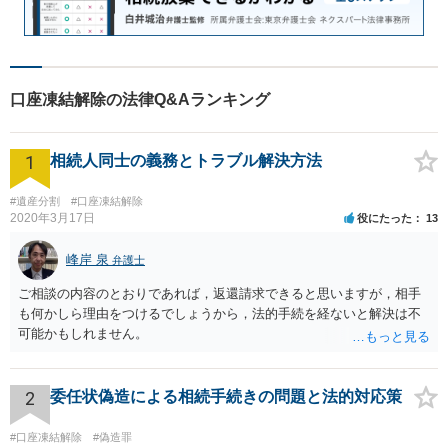
口座凍結解除の法律Q&Aランキング
1
相続人同士の義務とトラブル解決方法
#遺産分割
#口座凍結解除
2020年3月17日
役にたった
13
峰岸 泉
弁護士
ご相談の内容のとおりであれば，返還請求できると思いますが，相手
も何かしら理由をつけるでしょうから，法的手続を経ないと解決は不
可能かもしれません。
2
委任状偽造による相続手続きの問題と法的対応策
#口座凍結解除
#偽造罪