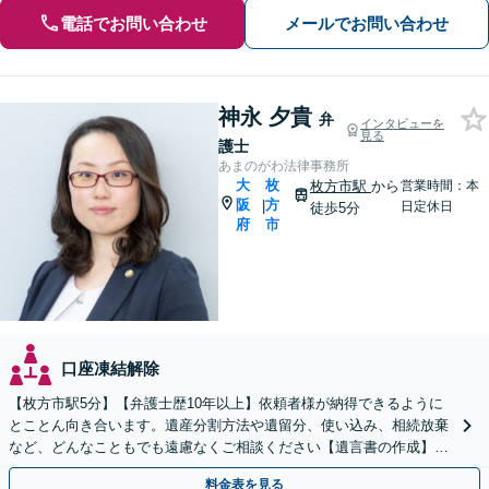
電話でお問い合わせ
メールでお問い合わせ
神永 夕貴
弁
インタビューを
見る
護士
あまのがわ法律事務所
大
枚
枚方市駅
から
営業時間：本
阪
方
|
日定休日
徒歩5分
府
市
口座凍結解除
【枚方市駅5分】【弁護士歴10年以上】依頼者様が納得できるように
とことん向き合います。遺産分割方法や遺留分、使い込み、相続放棄
など、どんなこともでも遠慮なくご相談ください【遺言書の作成】自
宅や病院、介護施設へ出張可【Zoom面談可】
料金表を見る