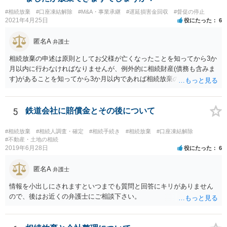
に葬儀費用を支出する経済力がなく、質素な葬儀を行った費用であれ
#相続放棄
#口座凍結解除
#M&A・事業承継
#遅延損害金回収
#督促の停止
ば相続財産から支出しても単純承認と認められない可能性が高いの
2021年4月25日
役にたった
6
で、相続放棄申述が受理される可能性も高いと思います。
匿名A
弁護士
相続放棄の申述は原則としてお父様が亡くなったことを知ってから3か
月以内に行わなければなりませんが、例外的に相続財産(債務も含みま
す)があることを知ってから3か月以内であれば相続放棄の申述が認め
られる可能性もありますので、通知が届いたのが3か月以内の話なので
したら、早急に家裁に行って相続放棄の申述をしたい旨告げて必要な
書類を提出されることをおすすめいたします。 なお、お父様の債務が
5
鉄道会社に賠償金とその後について
他にもあるかもしれないというリスクを考えますと、相続放棄の申述
にあたっては、法テラスの無料相談等を利用して弁護士に相談するこ
#相続放棄
#相続人調査・確定
#相続手続き
#相続放棄
#口座凍結解除
とも十分考えられるかと存じます。また、ご記載いただいた事実関係
#不動産・土地の相続
2019年6月28日
役にたった
6
を拝見するかぎり、再婚相手のかたは既に相続放棄をされている可能
性があるかもしれません。
匿名A
弁護士
情報を小出しにされますといつまでも質問と回答にキリがありません
ので、後はお近くの弁護士にご相談下さい。