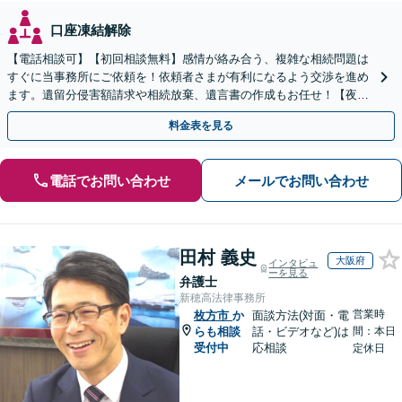
口座凍結解除
【電話相談可】【初回相談無料】感情が絡み合う、複雑な相続問題は
すぐに当事務所にご依頼を！依頼者さまが有利になるよう交渉を進め
ます。遺留分侵害額請求や相続放棄、遺言書の作成もお任せ！【夜
間・休日面談】【完全個室】【出張サービス】【樟葉駅3分】
料金表を見る
電話でお問い合わせ
メールでお問い合わせ
田村 義史
大阪府
インタビュ
ーを見る
弁護士
新穂高法律事務所
営業時
枚方市
か
面談方法(対面・電
らも相談
話・ビデオなど)は
間：本日
受付中
応相談
定休日