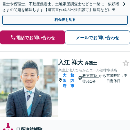
書士や税理士、不動産鑑定士、土地家屋調査士などと一緒に、依頼者
さまの問題を解決します【遺言書作成の出張面談可】病院などに出張
します。適宜公証人も呼び、対応します【枚方市駅6分】
料金表を見る
電話でお問い合わせ
メールでお問い合わせ
入江 祥大
弁護士
弁護士法人ひらかたエール法律事務所
大
枚
枚方市駅
から
営業時間：本
阪
方
|
日定休日
徒歩1分
府
市
口座凍結解除