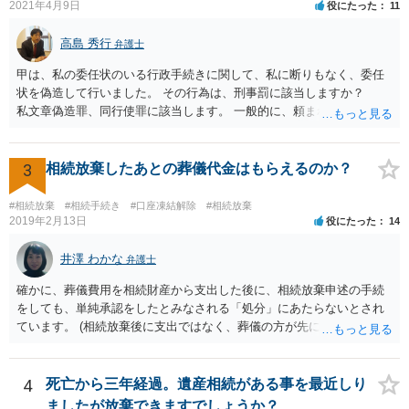
2021年4月9日
役にたった
11
高島 秀行
弁護士
甲は、私の委任状のいる行政手続きに関して、私に断りもなく、委任
状を偽造して行いました。 その行為は、刑事罰に該当しますか？
私文章偽造罪、同行使罪に該当します。 一般的に、頼まれた（委任さ
れた）人は、行政に提出する委任状の署名を偽造できるのでしょう
か？ 委任状を偽造して使用することはまでは依頼の範囲ではない
ので できないと思います。
3
相続放棄したあとの葬儀代金はもらえるのか？
#相続放棄
#相続手続き
#口座凍結解除
#相続放棄
2019年2月13日
役にたった
14
井澤 わかな
弁護士
確かに、葬儀費用を相続財産から支出した後に、相続放棄申述の手続
をしても、単純承認をしたとみなされる「処分」にあたらないとされ
ています。 (相続放棄後に支出ではなく、葬儀の方が先に来るのが通常
だと思いますので、葬儀→葬儀費用を相続財産から支出→相続放棄申
述の手続ということだと思いますが) ただ、葬儀費用ならいくらでもよ
いということではなく、身分相応の、社会的儀式として当然認められ
4
死亡から三年経過。遺産相続がある事を最近しり
る程度の金額に留まると考えた方がよいです。 もし、相続人の皆さん
ましたが放棄できますでしょうか？