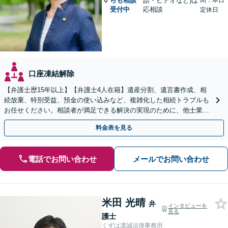
らも相談
話・ビデオなど)は
間：本日
受付中
応相談
定休日
口座凍結解除
【弁護士歴15年以上】【弁護士4人在籍】遺産分割、遺言書作成、相
続放棄、特別受益、預金の使い込みなど、複雑化した相続トラブルも
お任せください。相談者が満足できる解決の実現のために、他士業と
連携し最善を尽くします【完全個室】
料金表を見る
電話でお問い合わせ
メールでお問い合わせ
米田 光晴
弁
インタビューを
見る
護士
くずは凛誠法律事務所