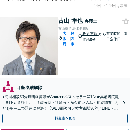
14件中 1-14件を表示
古山 隼也
弁護士
古山綜合法律事務所
大
枚
枚方市駅
から
営業時間：本
阪
方
|
日定休日
徒歩0分
府
市
口座凍結解除
●初回相談60分無料📗書籍がAmazonベストセラー第1位★高齢者問題
に明るい弁護士。「遺産分割・遺留分・預金使い込み・相続調査」な
どをチームで迅速に解決！【WEB面談可／枚方市駅30秒／LINE・電
話・メールで予約OK】
料金表を見る