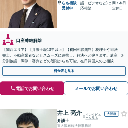
らも相談
話・ビデオなど)は
間：本日
受付中
応相談
定休日
口座凍結解除
【関西エリア】【弁護士歴10年以上】【初回相談無料】税理士や司法
書士、不動産業者などとスムーズに連携し、解決へと導きます。遺産
分割協議・調停・審判とどの段階からも可能。在日韓国人のご相談も
対応しております【休日・夜間相談可】
料金表を見る
電話でお問い合わせ
メールでお問い合わせ
井上 亮介
大阪府
インタビュ
ーを見る
弁護士
東大阪布施法律事務所