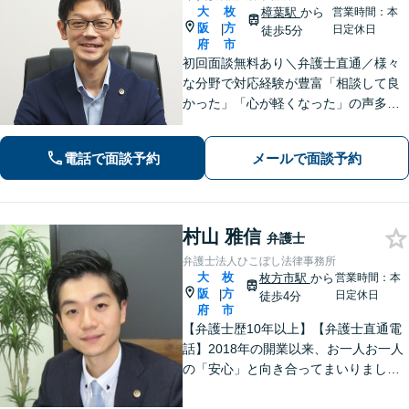
大
枚
樟葉駅
から
営業時間：本
阪
方
|
日定休日
徒歩5分
府
市
初回面談無料あり＼弁護士直通／様々
な分野で対応経験が豊富「相談して良
かった」「心が軽くなった」の声多
数！皆さまのお悩みに親身に寄り添
い、誠実・迅速に対応いたします。進
電話で面談予約
メールで面談予約
捗状況を細かく報告し、不安を感じさ
せないよう心掛け【休日・夜間面談
可】【樟葉駅5分】
村山 雅信
弁護士
弁護士法人ひこぼし法律事務所
大
枚
枚方市駅
から
営業時間：本
阪
方
|
日定休日
徒歩4分
府
市
【弁護士歴10年以上】【弁護士直通電
話】2018年の開業以来、お一人お一人
の「安心」と向き合ってまいりまし
た。これまで培ってきた経験と交渉力