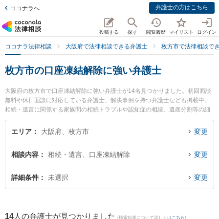
弁護士の方はこちら
ココナラへ
投稿する
探す
閲覧履歴
マイリスト
ログイン
ココナラ法律相談
大阪府で法律相談できる弁護士
枚方市で法律相談で
枚方市の口座凍結解除に強い弁護士
大阪府の枚方市で口座凍結解除に強い弁護士が14名見つかりました。初回面談
無料や休日面談に対応している弁護士、解決事例を持つ弁護士なども掲載中。
相続・遺言に関係する家族間の相続トラブルや認知症の相続、遺産分割等の細
かな分野での絞り込み検索もでき便利です。特に古山綜合法律事務所の古山 隼
也弁護士やあまのがわ法律事務所の神永 夕貴弁護士、弁護士法人ひこぼし法律
エリア
大阪府、枚方市
変更
事務所の山本 大士弁護士のプロフィール情報や弁護士費用、強みなどが注目さ
れています。『枚方市で土日や夜間に発生した口座凍結解除のトラブルを今す
相談内容
相続・遺言、口座凍結解除
変更
ぐに弁護士に相談したい』『口座凍結解除のトラブル解決の実績豊富な近くの
弁護士を検索したい』『初回相談無料で口座凍結解除を法律相談できる枚方市
内の弁護士に相談予約したい』などでお困りの相談者さんにおすすめです。
詳細条件
未選択
変更
14
人の弁護士が見つかりました
(検索結果について詳しくは
こちら
)