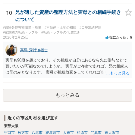
10
兄が遺した資産の整理方法と実母との相続手続き
について
#遺留分侵害額請求・放棄
#不動産・土地の相続
#口座凍結解除
#家族間の相続トラブル
#相続トラブルの代理交渉
2026年2月25日
役にたった
5
高島 秀行
弁護士
実母も90歳を超えており、その相続が自分にあるなら先に贈与などで
貰いたいが可能なのでしようか。 実母がご存命であれば、兄の相続人
は母のみとなります。 実母が相続放棄をしてくれればあなた方兄弟及
び実母の子が相続人となります。 実母に連絡を取って話してみるほか
ないと思います。
もっとみる
近くの市区町村を選び直す
東部大阪
守口市
枚方市
八尾市
寝屋川市
大東市
柏原市
門真市
東大阪市