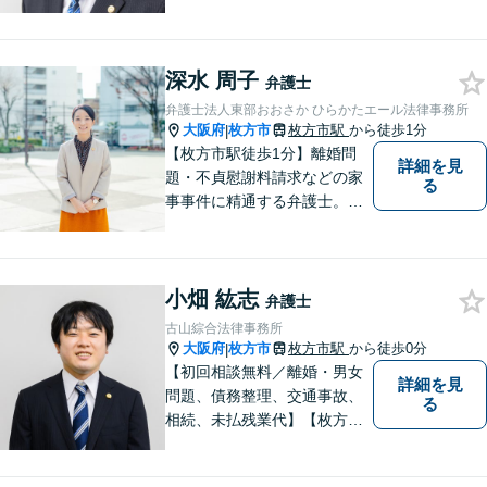
市駅」から徒歩30秒】じっく
りとお話を聞く姿勢を大切に
し、依頼者様の状況を十分に
深水 周子
ヒアリングし、あらゆる観点
弁護士
から解決策をご提案してまい
弁護士法人東部おおさか ひらかたエール法律事務所
ります。
大阪府
枚方市
枚方市駅
から徒歩1分
|
【枚方市駅徒歩1分】離婚問
詳細を見
題・不貞慰謝料請求などの家
る
事事件に精通する弁護士。依
頼者さまと同じ目線に立ち、
最善の解決方法をご提案。次
のステップへ進むお手伝いを
小畑 紘志
致します。どんなお悩みで
弁護士
も、ご相談ください。【キッ
古山綜合法律事務所
ズスペースあり】
大阪府
枚方市
枚方市駅
から徒歩0分
|
【初回相談無料／離婚・男女
詳細を見
問題、債務整理、交通事故、
る
相続、未払残業代】【枚方市
駅から徒歩30秒】ご相談者の
不安な気持ちにじっくり寄り