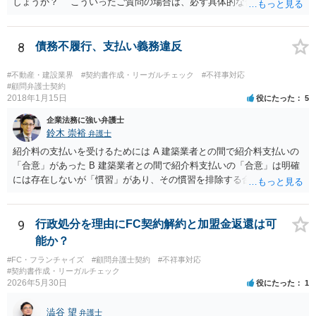
請求もせず、「詐欺」として、警察に被害届を出す事は可能でしょう
しょうか？ こういったご質問の場合は、必ず具体的な合意書案をも
か？ 内容的には検討できますが、立証は、民事よりさらにワンランク
って法律相談を受けないと、的確なアドバイスが困難です。 一般的
上がります。 警察に相談されてもよい事案だとは思います。
には、ご質問のような懸念を払しょくするために、 「甲及び乙は，本
示談書に記載するもののほか，甲と乙の間には何らの債権債務が存し
8
債務不履行、支払い義務違反
ないことを相互に確認する。」 という清算条項を入れることが一般的
です。 以上に加え、「本件については，当事者協議の結果，上記示
#不動産・建設業界
#契約書作成・リーガルチェック
#不祥事対応
談条件のとおり示談が成立したので，今後本件の上記示談内容に関し
#顧問弁護士契約
2018年1月15日
役にたった
5
てはどんな事情が生じても双方共裁判上又は裁判外においても一切異
議，請求の申立をしないことを誓約する。」という条項を入れること
企業法務に強い弁護士
がありますが、この条項は一つのプレッシャーのようなもので、現実
鈴木 崇裕
弁護士
には今後一切裁判を起こす権利を放棄する、という合意はできません
紹介料の支払いを受けるためには A 建築業者との間で紹介料支払いの
し、予測できない後発的損害については示談後であっても請求できる
「合意」があった B 建築業者との間で紹介料支払いの「合意」は明確
ので、上記の清算条項のみの場合がほとんどです。
には存在しないが「慣習」があり、その慣習を排除する合意がない と
いういずれかの状況にあったことを主張立証する必要があります。 も
っとも、裁判所は「慣習」を容易には認めませんから、Aの主張に重き
をおくほうがよろしいと思います。 Aの主張で重要になるのは、例え
9
行政処分を理由にFC契約解約と加盟金返還は可
ば ・相手方建築業者が「当初払う」と言っていた事実、経緯、内容 ・
能か？
貴社が相手方建築業者に対して紹介料支払いを求めた事実 、経緯、内
#FC・フランチャイズ
#顧問弁護士契約
#不祥事対応
容 ・相手方建築業者が過去に紹介料を支払った事実 ・相手方建築業者
#契約書作成・リーガルチェック
が施主に対して紹介料支払いを前提とする言動をしていたかどうか な
2026年5月30日
役にたった
1
どです（これに限られません。）。 弁護士に相談のうえ、詳細な事実
関係を説明して見通しを立て、相手方建築業者に対する請求を行なっ
澁谷 望
弁護士