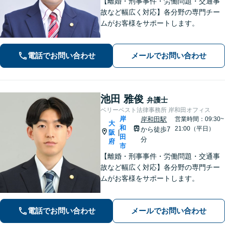
【離婚・刑事事件・労働問題・交通事
故など幅広く対応】各分野の専門チー
ムがお客様をサポートします。
電話でお問い合わせ
メールでお問い合わせ
池田 雅俊
弁護士
ベリーベスト法律事務所 岸和田オフィス
岸
岸和田駅
営業時間：09:30~
大
和
21:00（平日）
から徒歩7
阪
|
田
分
府
市
【離婚・刑事事件・労働問題・交通事
故など幅広く対応】各分野の専門チー
ムがお客様をサポートします。
電話でお問い合わせ
メールでお問い合わせ