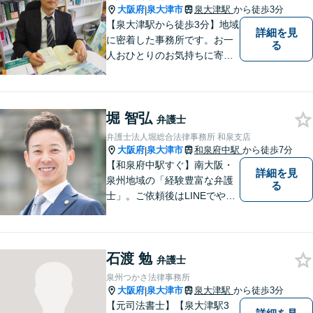
大阪府
泉大津市
泉大津駅
から徒歩3分
|
【泉大津駅から徒歩3分】地域
詳細を見
に密着した事務所です。お一
る
人おひとりのお気持ちに寄り
添います。https://kazusa-law.
com/
堀 智弘
弁護士
弁護士法人堀総合法律事務所 和泉支店
大阪府
泉大津市
和泉府中駅
から徒歩7分
|
【和泉府中駅すぐ】南大阪・
詳細を見
泉州地域の「経験豊富な弁護
る
士」。ご依頼後はLINEでやり
取り可能。4名の弁護士が在
籍。全案件を複数の弁護士で
担当する安心のサポート体
石渡 勉
制。グループ会社に税理士法
弁護士
人・社労士事務所・不動産会
泉州つかさ法律事務所
社があり問題を丸ごと解決！
大阪府
泉大津市
泉大津駅
から徒歩3分
|
【元司法書士】【泉大津駅3