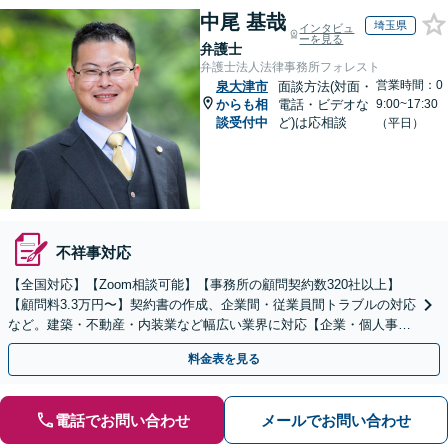
中尾 基哉
埼玉県
インタビュ
ーを見る
弁護士
弁護士法人法律事務所フォレスト
営業時間：0
泉大津市
面談方法(対面・
からも相
電話・ビデオな
9:00~17:30
談受付中
ど)は応相談
（平日）
不祥事対応
【全国対応】【Zoom相談可能】【事務所の顧問契約数320社以上】
【顧問料3.3万円〜】契約書の作成、企業間・従業員間トラブルの対応
など。建築・不動産・内装業など幅広い業界に対応【企業・個人事業
主の方初回面談無料】
料金表を見る
電話でお問い合わせ
メールでお問い合わせ