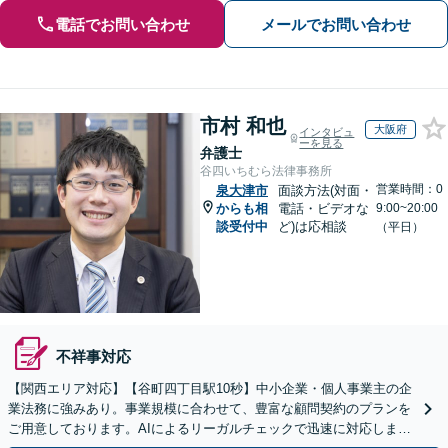
電話でお問い合わせ
メールでお問い合わせ
市村 和也
大阪府
インタビュ
ーを見る
弁護士
谷四いちむら法律事務所
営業時間：0
泉大津市
面談方法(対面・
からも相
電話・ビデオな
9:00~20:00
談受付中
ど)は応相談
（平日）
不祥事対応
【関西エリア対応】【谷町四丁目駅10秒】中小企業・個人事業主の企
業法務に強みあり。事業規模に合わせて、豊富な顧問契約のプランを
ご用意しております。AIによるリーガルチェックで迅速に対応します