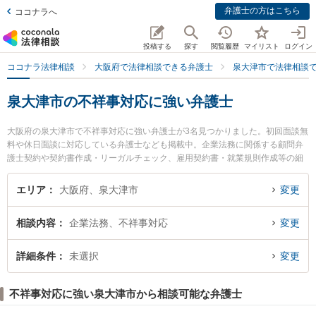
弁護士の方はこちら
ココナラへ
投稿する
探す
閲覧履歴
マイリスト
ログイン
ココナラ法律相談
大阪府で法律相談できる弁護士
泉大津市で法律相談
泉大津市の不祥事対応に強い弁護士
大阪府の泉大津市で不祥事対応に強い弁護士が3名見つかりました。初回面談無
料や休日面談に対応している弁護士なども掲載中。企業法務に関係する顧問弁
護士契約や契約書作成・リーガルチェック、雇用契約書・就業規則作成等の細
かな分野での絞り込み検索もでき便利です。特に和佐法律事務所の延山 泰典弁
護士や弁護士法人堀総合法律事務所 和泉支店の堀 智弘弁護士、泉州つかさ法律
エリア
大阪府、泉大津市
変更
事務所の石渡 勉弁護士のプロフィール情報や弁護士費用、強みなどが注目され
ています。『泉大津市で土日や夜間に発生した不祥事対応のトラブルを今すぐ
相談内容
企業法務、不祥事対応
変更
に弁護士に相談したい』『不祥事対応のトラブル解決の実績豊富な近くの弁護
士を検索したい』『初回相談無料で不祥事対応を法律相談できる泉大津市内の
弁護士に相談予約したい』などでお困りの相談者さんにおすすめです。
詳細条件
未選択
変更
不祥事対応に強い泉大津市から相談可能な弁護士