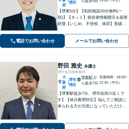
19:00（平日）
ら徒歩5分
堺区
府
【堺東5分】【初回相談30分無料(一
部)】【ネット】発信者情報開示＆損害
賠償【いじめ、不登校、体罰】実績豊
富【離婚問題】不倫・離婚に注力／有
利な条件での慰謝料・離婚【労働問
電話でお問い合わせ
メールでお問い合わせ
題】ハラスメント事案の実績／裁判を
見据えて加害者・会社と交渉【土日祝
対応】
野田 雅史
弁護士
堺中央法律事務所
大
堺東駅
か
営業時間：08:00~
堺市
阪
|
22:45（平日）
ら徒歩7分
堺区
府
【堺東駅徒歩7分、堺市役所の近くで
す】【休日夜間対応】悩んでご相談に
来られる方が元気になっていただける
と幸いでございます。まずは、お気軽
に法律相談のご予約についてお問合せ
ください。分野によっては、初回30分