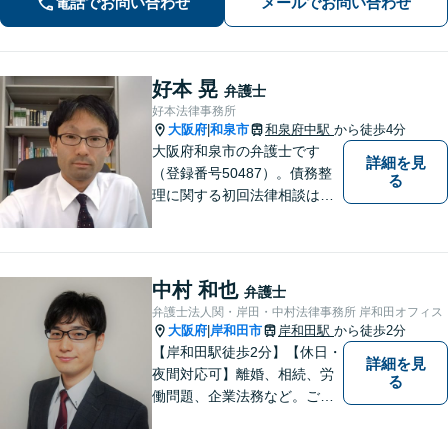
電話でお問い合わせ
メールでお問い合わせ
間の無料相談を実施しております。
好本 晃
弁護士
好本法律事務所
大阪府
和泉市
和泉府中駅
から徒歩4分
|
大阪府和泉市の弁護士です
詳細を見
（登録番号50487）。債務整
る
理に関する初回法律相談は無
料です。
中村 和也
弁護士
弁護士法人関・岸田・中村法律事務所 岸和田オフィス
大阪府
岸和田市
岸和田駅
から徒歩2分
|
【岸和田駅徒歩2分】【休日・
詳細を見
夜間対応可】離婚、相続、労
る
働問題、企業法務など。ご依
頼者さまのお話を親身に伺
い、解決へ向けてベストな方