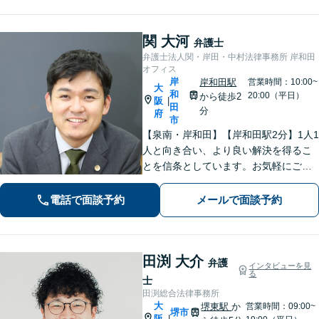
関 大河
弁護士
弁護士法人関・岸田・中村法律事務所 岸和田
オフィス
岸
岸和田駅
営業時間：10:00~
大
和
20:00（平日）
から徒歩2
阪
|
田
分
府
市
【泉南・岸和田】【岸和田駅2分】1人1
人と向き合い、より良い解決を得るこ
とを信条としています。お気軽にご相
談下さい。
電話で面談予約
メールで面談予約
田渕 大介
弁護
インタビューを見
る
士
田渕総合法律事務所
大
堺東駅
か
営業時間：09:00~
堺市
阪
|