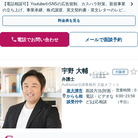
【電話相談可】YoutubeやSNSの広告規制、カスハラ対策、新規事業
の立ち上げ、事業承継、株式譲渡、英文契約書・英文レターのレビュ
ー・ドラフトなどに対応。
料金表を見る
電話でお問い合わせ
メールで面談予約
宇野 大輔
大阪府
インタビュ
ーを見る
弁護士
Authense法律事務所 大阪オフィス
営業時間：0
泉大津市
面談方法(対面・
からも相
電話・ビデオな
6:00~23:59
談受付中
ど)は応相談
（平日）