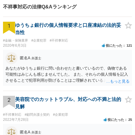
ありません）】【堺東徒歩７
不祥事対応の法律Q&Aランキング
分】【分割払い・法テラス利
用もご相談下さい】
1
ゆうちょ銀行の個人情報要求と口座凍結の法的妥
当性
#金融・保険業界
#企業犯罪
#不祥事対応
2020年6月3日
役にたった
121
匿名A
弁護士
あなたがゆうちょ銀行に問い合わせたと書いているので、偽物である
可能性はみじんも感じませんでした。 また、それらの個人情報を記入
させることで犯罪利用が防げることはご理解されているとおりです。
結局あなたにはゆうちょ銀行が信用できないという前提があり、弁護
士に同意を求めているだけです。 最初の回答では分かりづらかったの
かもしれませんが、質問にわかりやすく答えると「法的に許される」
2
美容院でのカットトラブル、対応への不満と法的
が答えになります。 補足でアドバイスしておきますと、今私に反論し
見解
てきたその内容をゆうちょ銀行にぶつければいいとおもいます。 もっ
#不祥事対応
#顧問弁護士契約
#企業犯罪
とも、ぶつけられたゆうちょ銀行があなたと契約するかは法律上ゆう
2022年7月28日
役にたった
25
ちょ銀行の自由です。
匿名A
弁護士