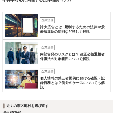
るのかを明確にすることが重要です。謝罪、調査協力、金銭負担、始
末書提出など、求められている内容によって対応は異なります。不用
意に責任を認める文書を作成したり、損害負担を約束したりすること
は避けるべきです。一方で、在職中の業務内容、権限分掌、引継ぎ資
企業法務
料、不正を認識していなかった事情を整理し、必要な範囲で調査に協
誇大広告とは│規制するための法律や景
力することは考えられます。 仮に、金銭請求や責任追及を示唆されて
表法違反の罰則など詳しく解説
いる場合には、会社とのやり取りを保存し、弁護士に相談したうえで
対応なさった方がよいでしょう。
企業法務
内部告発のリスクとは？ 改正公益通報者
保護法の対象範囲について解説
企業法務
個人情報の第三者提供における確認・記
録義務とは？例外のケースについても解
説
近くの市区町村を選び直す
泉州 (堺市外)