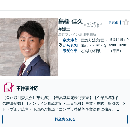
髙橋 佳久
東京都
インタビュ
ーを見る
弁護士
渋谷ブレイン法律事務所
営業時間：0
泉大津市
面談方法(対面・
からも相
電話・ビデオな
9:00~18:00
談受付中
ど)は応相談
（平日）
不祥事対応
【公正取引委員会12年勤務】【最高裁決定獲得実績】【企業法務案件
の解決多数】【オンライン相談対応・土日祝可】事業・株式・取引の
トラブル／広告・下請のご相談／コンプラ整備等企業法務に強み。株
式の相続／誹謗中傷対策／不動産問題まで幅広く対応！
料金表を見る