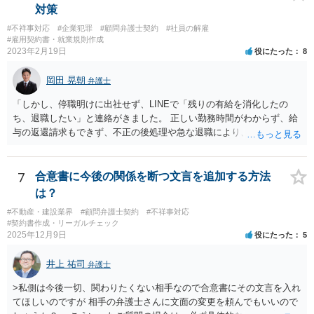
対策
#不祥事対応
#企業犯罪
#顧問弁護士契約
#社員の解雇
#雇用契約書・就業規則作成
2023年2月19日
役にたった
8
岡田 晃朝
弁護士
「しかし、停職明けに出社せず、LINEで「残りの有給を消化したの
ち、退職したい」と連絡がきました。 正しい勤務時間がわからず、給
与の返還請求もできず、不正の後処理や急な退職により、社や他のス
タッフに多大な迷惑をかけ、その上、有給まで使われるというような
状況です。」 大変悪質ですね。打刻場所のデータと、これまでのタイ
ムカードの虚偽を確認し、突き付けて責任を問題にすることになるで
7
合意書に今後の関係を断つ文言を追加する方法
しょう。 詐欺もありうるでしょうね。 「正しい時間がわからないとい
は？
うタイムカード不正打刻による返還請求はどのようにおこなえばよい
#不動産・建設業界
#顧問弁護士契約
#不祥事対応
でしょうか？」 想定できる虚偽を前提に、相手と協議して詰めればよ
#契約書作成・リーガルチェック
いかと思います。 確実な記録があれば、それによるのがよいですが、
2025年12月9日
役にたった
5
すべては不可能でしょうので。 相手の言動には早急には返事をせずに
弁護士と相談しながら、対応策を検討する方がよいでしょう。 また、
井上 祐司
弁護士
返還が難しい場合、損害賠償を請求する事はできますでしょうか？ 法
的には可能ですが、立証の問題があります。 協議でも問題にできそう
>私側は今後一切、関わりたくない相手なので合意書にその文言を入れ
ですが、調停なども検討できるでしょう。 また、返還請求も損害賠償
てほしいのですが 相手の弁護士さんに文面の変更を頼んでもいいので