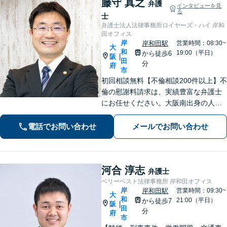
藤守 真之
弁護
インタビューを見
る
士
弁護士法人法律事務所ロイヤーズ・ハイ 岸和
田オフィス
岸
岸和田駅
営業時間：08:30~
大
和
19:00（平日）
から徒歩6
阪
|
田
分
府
市
初回相談無料【不倫相談200件以上】不
倫の慰謝料請求は、実績豊富な弁護士
にお任せください。大阪南出身の人情
派弁護士が対応【交通事故も強い】交
通事故に遭われてお困りの方はお気軽
電話でお問い合わせ
メールでお問い合わせ
にお電話ください【当日／夜間／休日
の相談可】
河合 淳志
弁護士
ベリーベスト法律事務所 岸和田オフィス
岸
岸和田駅
営業時間：09:30~
大
和
21:00（平日）
から徒歩7
阪
|
田
分
府
市