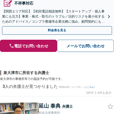
不祥事対応
【関西エリア対応】【初回電話相談無料】【スタートアップ・個人事
業にも注力】事業・株式・取引のトラブル／法的リスクを最小化する
ためのアドバイス／コンプラ整備等企業法務に強み。顧問契約にも対
応。攻めと守りの戦略で事業成長を全力でサポートします
料金表を見る
電話でお問い合わせ
メールでお問い合わせ
泉大津市に所在する弁護士
泉大津市の事務所等での面談予約が可能です。
3
人の弁護士が見つかりました
(検索結果について詳しくは
こちら
)
3件中 1-3件を表示
延山 泰典
弁護士
和佐法律事務所