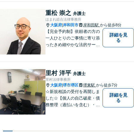
法をご提案いたします。不安
はお一人で抱えず、ぜひ弁護
重松 崇之
弁護士
士へご相談ください【完全個
ほまれ総合法律事務所
室】
大阪府
岸和田市
岸和田駅
から徒歩8分
|
【完全予約制】依頼者の方の
詳細を見
一人ひとりのご事情に寄り添
る
ったきめ細やかな法的サービ
スを心がけております。お困
りの方は、お気軽にご相談く
ださい。初回法律相談は３０
分無料です。
里村 洋平
弁護士
里村法律事務所
大阪府
堺市堺区
堺東駅
から徒歩7分
|
☆新規相談の受付を再開しま
詳細を見
した☆【個人の自己破産・債
る
務整理（過払いを含む）・法
人の破産・刑事事件・交通事
故を主に取扱い】【債務関
係・刑事事件・交通事故は初
回相談無料（特に時間制限は