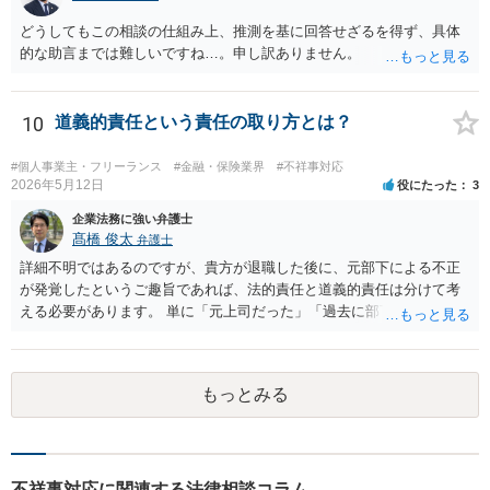
ていくことになると思います。
どうしてもこの相談の仕組み上、推測を基に回答せざるを得ず、具体
的な助言までは難しいですね…。申し訳ありません。
10
道義的責任という責任の取り方とは？
#個人事業主・フリーランス
#金融・保険業界
#不祥事対応
2026年5月12日
役にたった
3
企業法務に強い弁護士
髙橋 俊太
弁護士
詳細不明ではあるのですが、貴方が退職した後に、元部下による不正
が発覚したというご趣旨であれば、法的責任と道義的責任は分けて考
える必要があります。 単に「元上司だった」「過去に部下だった」と
いうだけで、当然に１億円の損害について法的責任を負うものではあ
りません。会社が貴方に損害賠償請求をするには、在職中の管理監督
義務違反、引継ぎの不備、不正の兆候を知りながら放置したことな
もっとみる
ど、具体的な義務違反と損害との因果関係を主張・立証する必要があ
ります。なお、在職中から会計処理や現金管理の不自然さを認識して
いた、部下に過度な権限を与えたまま放置していた、退職時に重要な
情報を引き継がなかった等の事情があれば、会社から問題視される可
能性はあるでしょう。 対応としては、まず会社から何を求められてい
不祥事対応に関連する法律相談コラム