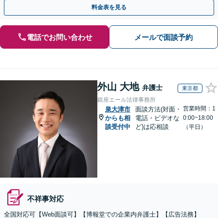
【夜間・休日の相談可能】【初回相談無料】
料金表を見る
電話でお問い合わせ
メールで面談予約
外山 大地
弁護士
東京都
銀座エール法律事務所
営業時間：1
泉大津市
面談方法(対面・
からも相
電話・ビデオな
0:00~18:00
談受付中
ど)は応相談
（平日）
不祥事対応
全国対応可【Web面談可】【博報堂での企業内弁護士】【広告法務】