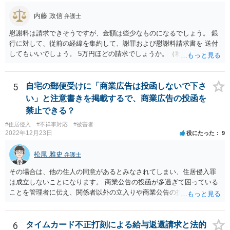
内藤 政信
弁護士
慰謝料は請求できそうですが、金額は些少なものになるでしょう。 銀
行に対して、従前の経緯を集約して、謝罪および慰謝料請求書を 送付
してもいいでしょう。 5万円ほどの請求でしょうか。（私見）
5
自宅の郵便受けに「商業広告は投函しないで下さ
い」と注意書きを掲載するで、商業広告の投函を
禁止できる？
#住居侵入
#不祥事対応
#被害者
2022年12月23日
役にたった
9
松尾 雅史
弁護士
その場合は、他の住人の同意があるとみなされてしまい、住居侵入罪
は成立しないことになります。 商業公告の投函が多過ぎて困っている
ことを管理者に伝え、関係者以外の立入りや商業公告の投函を禁ずる
張り紙をマンション入り口にしてもらうのがよいと思います。
6
タイムカード不正打刻による給与返還請求と法的