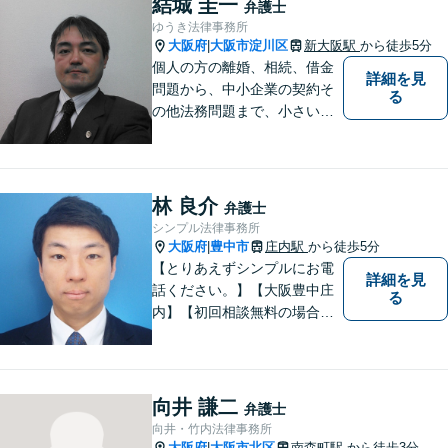
結城 圭一
弁護士
本的な解決を導くことが弁護
ゆうき法律事務所
士の役割だと考えています。
大阪府
大阪市淀川区
新大阪駅
から徒歩5分
|
個人の方の離婚、相続、借金
詳細を見
問題から、中小企業の契約そ
る
の他法務問題まで、小さい事
務所ですが、コンパクトでハ
イフォーマンスをモットーに
日々の業務を行っておりま
す。
林 良介
弁護士
シンプル法律事務所
大阪府
豊中市
庄内駅
から徒歩5分
|
【とりあえずシンプルにお電
詳細を見
話ください。】【大阪豊中庄
る
内】【初回相談無料の場合あ
り】【夜間土日祝対応】【電
話WEB相談実施】【事務所は
大阪の豊中庄内ですが、電話
やWEB相談もございますので
向井 謙二
弁護士
お気軽にお問合せください】
向井・竹内法律事務所
大阪府
大阪市北区
南森町駅
から徒歩3分
|