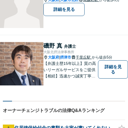
詳細を見る
磯野 真
弁護士
大阪北摂法律事務所
大阪府
摂津市
千里丘駅
から徒歩5分
|
【弁護士歴15年以上】質の高
詳細を見
いリーガルサービスをご提供
る
【相続】迅速かつ誠実丁寧な
対応で複雑な遺産分割もスム
ーズに解決【企業法務】業界
業種問わず対応可能！契約書
作成／企業間トラブル／問題
社員の対応など。顧問契約も
オーナーチェンジトラブルの法律Q&Aランキング
可【オンライン面談】【千里
丘駅5分】
住居確保給付金の書類を大家が書いてくれない