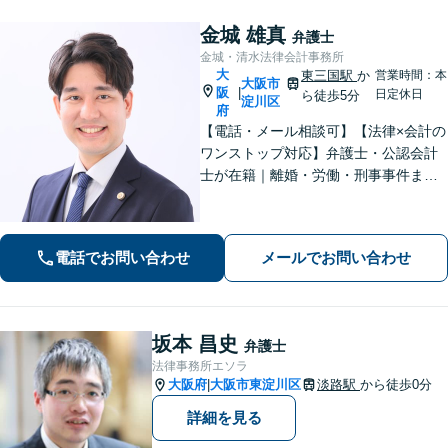
金城 雄真
弁護士
金城・清水法律会計事務所
大
東三国駅
か
営業時間：本
大阪市
阪
|
日定休日
ら徒歩5分
淀川区
府
【電話・メール相談可】【法律×会計の
ワンストップ対応】弁護士・公認会計
士が在籍｜離婚・労働・刑事事件まで
幅広く対応｜経営者から個人の方ま
で、一人ひとりの状況に応じた解決策
をご提案します
電話でお問い合わせ
メールでお問い合わせ
坂本 昌史
弁護士
法律事務所エソラ
大阪府
大阪市東淀川区
淡路駅
から徒歩0分
|
詳細を見る