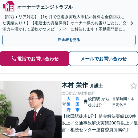
オーナーチェンジトラブル
【関西エリア対応】【1か月で立退き実現＆未払い賃料を全額回収し
た実績あり！】【宅建士の資格保有】オーナー様のお困りごとに、交
渉力を活かして柔軟かつスピーディーに解決します！不動産問題に幅
広く対応しています。
料金表を見る
電話でお問い合わせ
メールでお問い合わせ
木村 栄作
弁護士
吹田総合法律事務所
大
吹
吹田駅
から
営業時間：本
阪
田
|
日定休日
徒歩1分
府
市
【吹田駅徒歩1分】借金解決実績100件
以上／交通事故解決実績200件以上／遺
言・相続センター運営委員所属の弁護
士です。【弁護士歴10年以上】精神的