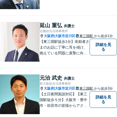
延山 重弘
弁護士
近畿綜合法律事務所
大阪府
大阪市淀川区
東三国駅
から徒歩1分
|
【東三国駅徒歩1分】依頼者さ
詳細を見
まのお話に丁寧に耳を傾け、
る
抱えている問題に真摯に向き
合うことを大切にしていま
す。一人ひとりのご希望に最
大限応えられるよう尽力いた
します。まずはお気軽にご相
元治 武史
弁護士
談にいらしてください。【休
新大阪総合法律事務所
日夜間相談可】
大阪府
大阪市淀川区
東三国駅
から徒歩3分
|
【土日夜間面談対応】【東三
詳細を見
国駅徒歩５分】大阪市・豊中
る
市・吹田市の皆様からアクセ
スしやすい事務所となってお
ります。