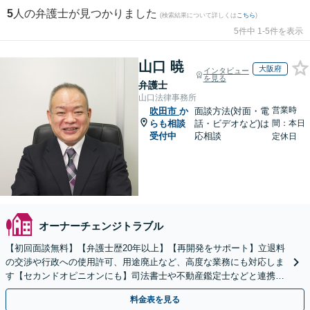
5
人の弁護士が見つかりました
(検索結果について詳しくは
こちら
)
5件中 1-5件を表示
山口 暁
大阪府
インタビュー
を見る
弁護士
山口法律事務所
営業時
吹田市
か
面談方法(対面・電
らも相談
話・ビデオなど)は
間：本日
受付中
応相談
定休日
オーナーチェンジトラブル
【初回面談無料】【弁護士歴20年以上】【再開発をサポート】立退料
の交渉や行政への使用許可、用途廃止など、高度な業務にも対応しま
す【セカンドオピニオンにも】司法書士や不動産鑑定士などと連携。
農地や山林などもお任せください【枚方市駅6分】
料金表を見る