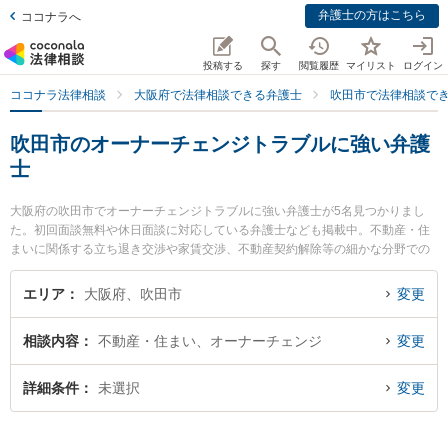
弁護士の方はこちら
ココナラへ
投稿する
探す
閲覧履歴
マイリスト
ログイン
ココナラ法律相談
大阪府で法律相談できる弁護士
吹田市で法律相談で
吹田市のオーナーチェンジトラブルに強い弁護
士
大阪府の吹田市でオーナーチェンジトラブルに強い弁護士が5名見つかりまし
た。初回面談無料や休日面談に対応している弁護士なども掲載中。不動産・住
まいに関係する立ち退き交渉や家賃交渉、不動産契約解除等の細かな分野での
絞り込み検索もでき便利です。特に吹田総合法律事務所の木村 栄作弁護士や大
永法律事務所の大永 祐希弁護士、トータリティー法律事務所の山﨑 智義弁護士
エリア
大阪府、吹田市
変更
のプロフィール情報や弁護士費用、強みなどが注目されています。『吹田市で
土日や夜間に発生したオーナーチェンジトラブルのトラブルを今すぐに弁護士
相談内容
不動産・住まい、オーナーチェンジ
変更
に相談したい』『オーナーチェンジトラブルのトラブル解決の実績豊富な近く
の弁護士を検索したい』『初回相談無料でオーナーチェンジトラブルを法律相
談できる吹田市内の弁護士に相談予約したい』などでお困りの相談者さんにお
詳細条件
未選択
変更
すすめです。