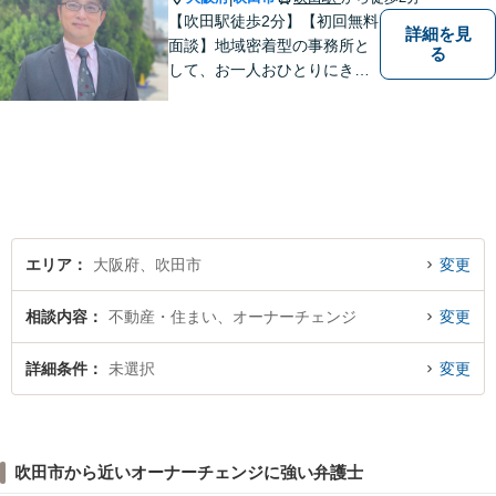
【吹田駅徒歩2分】【初回無料
詳細を見
面談】地域密着型の事務所と
る
して、お一人おひとりにきめ
細やかなリーガルサービスを
ご提供します。離婚・相続・
刑事事件など、幅広いお困り
ごとに対応！まずは無料相談
にお越しください。【完全個
室対応】
エリア
大阪府、吹田市
変更
相談内容
不動産・住まい、オーナーチェンジ
変更
詳細条件
未選択
変更
吹田市から近いオーナーチェンジに強い弁護士