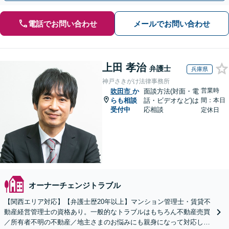
電話でお問い合わせ
メールでお問い合わせ
上田 孝治
弁護士
兵庫県
神戸さきがけ法律事務所
営業時
吹田市
か
面談方法(対面・電
らも相談
話・ビデオなど)は
間：本日
受付中
応相談
定休日
オーナーチェンジトラブル
【関西エリア対応】【弁護士歴20年以上】マンション管理士・賃貸不
動産経営管理士の資格あり。一般的なトラブルはもちろん不動産売買
／所有者不明の不動産／地主さまのお悩みにも親身になって対応しま