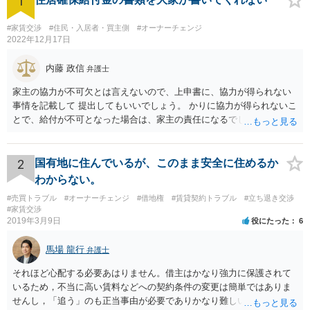
1
#家賃交渉
#住民・入居者・買主側
#オーナーチェンジ
2022年12月17日
内藤 政信
弁護士
家主の協力が不可欠とは言えないので、上申書に、協力が得られない
事情を記載して 提出してもいいでしょう。 かりに協力が得られないこ
とで、給付が不可となった場合は、家主の責任になるでしょう。
2
国有地に住んでいるが、このまま安全に住めるか
わからない。
#売買トラブル
#オーナーチェンジ
#借地権
#賃貸契約トラブル
#立ち退き交渉
#家賃交渉
2019年3月9日
役にたった
6
馬場 龍行
弁護士
それほど心配する必要あはりません。借主はかなり強力に保護されて
いるため，不当に高い賃料などへの契約条件の変更は簡単ではありま
せんし，「追う」のも正当事由が必要でありかなり難しいのです。 周