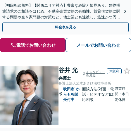
【初回相談無料】【関西エリア対応】豊富な経験と知見あり。建物明
渡請求のご相談をはじめ、不動産売買契約の有効性、賃貸借契約に関
する問題や空き家問題の対策など。他士業とも連携し、迅速かつ円滑
な解決を目指します【顧問契約】【西宮北口駅3分】
料金表を見る
電話でお問い合わせ
メールでお問い合わせ
谷井 光
大阪府
インタビュー
を見る
弁護士
弁護士法人茨木あさひ法律事務所
営業時
吹田市
か
面談方法(対面・電
らも相談
話・ビデオなど)は
間：本日
受付中
応相談
定休日