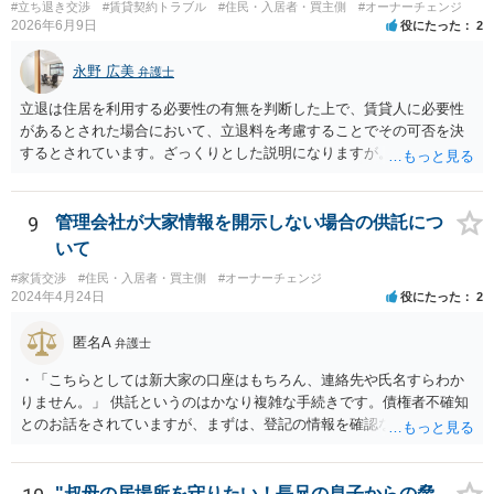
#立ち退き交渉
#賃貸契約トラブル
#住民・入居者・買主側
#オーナーチェンジ
この点は契約不適合の主張において、有利な事情と評価される可能性
2026年6月9日
役にたった
2
はありますか？ 当事者がその劣化状態を想定していたか（想定するの
が相当か）が重要ですので、劣化状態を確認していないことをもっ
永野 広美
弁護士
て、直ちに有利な事情にはならないと思われます。 3. 売主または仲介
業者から、給湯管や水回りに関して劣化・交換歴などの説明は一切あ
立退は住居を利用する必要性の有無を判断した上で、賃貸人に必要性
りませんでした。この点は「説明義務違反」としての損害賠償請求に
があるとされた場合において、立退料を考慮することでその可否を決
使える可能性はありますか？ 売主または仲介業者が給湯管の劣化等を
するとされています。ざっくりとした説明になりますが。具体的な事
認識していたにもかかわらず、説明を一切しなかった場合、説明義務
情いかんによっては要求が通る可能性はあり得ます。詳しいお話をお
違反として損害賠償請求が認められる可能性があります。 4. 本件の給
聞かせください。
湯管は壁体内に埋設されており、購入時の目視確認が困難でした。こ
9
管理会社が大家情報を開示しない場合の供託につ
のような隠れた部分の損傷は、契約不適合責任の対象となり得るでし
いて
ょうか？ なりえます。 壁体内に埋設されているなど、購入時の通常の
注意では発見できない「隠れた」部分の損傷も、契約不適合責任の対
#家賃交渉
#住民・入居者・買主側
#オーナーチェンジ
2024年4月24日
役にたった
2
象となり得ます。「瑕疵」とは、目的物が通常有すべき品質・性能を
欠いている状態を指すため、その損傷が目視で確認できるか否かは、
匿名A
瑕疵の成否を直接左右するものではありません。
弁護士
・「こちらとしては新大家の口座はもちろん、連絡先や氏名すらわか
りません。」 供託というのはかなり複雑な手続きです。債権者不確知
とのお話をされていますが、まずは、登記の情報を確認なさってくだ
さい。所有者変更により、氏名や住所が記載されますので。
"叔母の居場所を守りたい！長兄の息子からの脅