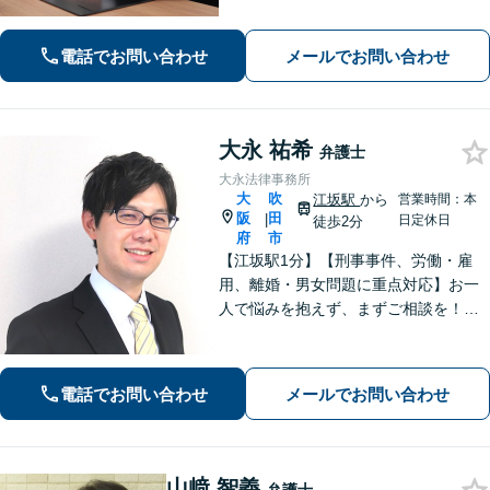
な負担や面倒な手続き、交渉はお任せ
ください。きめ細やかで丁寧な対応が
電話でお問い合わせ
メールでお問い合わせ
モットーです。
大永 祐希
弁護士
大永法律事務所
大
吹
江坂駅
から
営業時間：本
阪
田
|
日定休日
徒歩2分
府
市
【江坂駅1分】【刑事事件、労働・雇
用、離婚・男女問題に重点対応】お一
人で悩みを抱えず、まずご相談を！き
め細かいコミュニケーションを大切に
し、寄り添うながらともに解決を目指
します。当日・夜間・電話相談可能で
電話でお問い合わせ
メールでお問い合わせ
す。【法テラス利用可】【WEB面談
可】
山﨑 智義