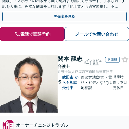
経験】「スポットの相談から顧問契約まで幅広くサポート」丁寧な対
話を大事に、円満な解決を目指します「他士業とも適宜連携し、不動
産経営者さまに法的観点から戦略的なアドバイスを提供」
料金表を見る
電話で面談予約
メールでお問い合わせ
関本 龍志
兵庫県
インタビュ
ーを見る
弁護士
弁護士法人芦屋西宮市民法律事務所
営業時
吹田市
か
面談方法(対面・電
らも相談
話・ビデオなど)は
間：本日
受付中
応相談
定休日
オーナーチェンジトラブル