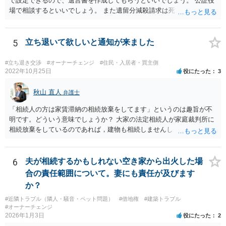
で設定できるので、遺言書を作成してもらうといいでしょう。 公証役
場で相談するといいでしょう。 また遺留分減殺請求は死亡前10年分の
贈与が対象なので、贈与から10年たてば請 求を受けることはないです
ね。
5
立ち退いて欲しいと通知が来ました
#立ち退き交渉
#オーナーチェンジ
#住民・入居者・買主側
2022年10月25日
役にたった
3
秋山 直人
弁護士
「相続人の方は家賃滞納の相続放棄をしてます」というのは趣旨が不
明です。どういう意味でしょうか？ 大家の法定相続人が家庭裁判所に
相続放棄をしているのであれば，建物も相続しませんし，相続放棄を
していないのであれば，建物も滞納賃料債権も相続します。 賃料滞納
状態にあるということは，賃貸借契約自体を解除されても文句が言え
ない状態にあるということなので，通常，立退料はもらえません。 立
6
夫が相続するかもしれない空き家から出火した場
退料を請求したり，立退きを拒否するのであれば，まずは滞納賃料の
合の責任範囲について。妻にも責任が及びます
解消が先決です。
か？
#近隣トラブル（隣人・騒音・ペット問題）
#借地権
#建築トラブル
#オーナーチェンジ
2026年1月3日
役にたった
2