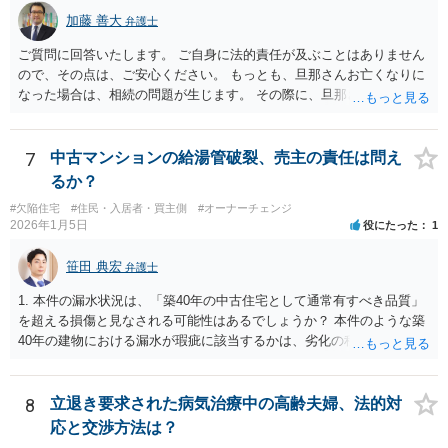
加藤 善大
弁護士
ご質問に回答いたします。 ご自身に法的責任が及ぶことはありません
ので、その点は、ご安心ください。 もっとも、旦那さんお亡くなりに
なった場合は、相続の問題が生じます。 その際に、旦那さんが損害賠
償金の満額の支払ができていない場合は、 その支払債務も相続するこ
とにはなります。 また、建物は旦那さんも２分の１を相続したことに
なっていますが、 遺産分割未了のまま旦那さんが亡くなると、ご質問
7
中古マンションの給湯管破裂、売主の責任は問え
者様がその２分の１の分を相続することになります。 借家に建ってい
るか？
る建物の相続問題が２０年以上未解決である理由が不明ではあります
#欠陥住宅
#住民・入居者・買主側
#オーナーチェンジ
が、 まずはその点をはっきりさせた方がよさそうですね。 ご質問に対
2026年1月5日
役にたった
1
する回答は以上ですが、可能であれば、ご依頼になるかは別にして、
お近くの弁護士に直接相談されて、今後の対応についてアドバイスを
笹田 典宏
弁護士
求めることをおすすめいたします。 ご参考にしていただけますと幸い
です。
1. 本件の漏水状況は、「築40年の中古住宅として通常有すべき品質」
を超える損傷と見なされる可能性はあるでしょうか？ 本件のような築
40年の建物における漏水が瑕疵に該当するかは、劣化の程度や居住へ
の影響などを考慮して判断されます。 築40年という築年数を考慮すれ
ば、通常生じうる事象であるとも考えられます。 一方で、建物内部の
漏水は居住を困難にする要素の一つであり、漏水の箇所や程度によっ
8
立退き要求された病気治療中の高齢夫婦、法的対
ては瑕疵と判断される可能性があります。 2. 当方は購入時点で賃貸借
応と交渉方法は？
契約が継続中であり、給湯管等の劣化状態を実見できませんでした。