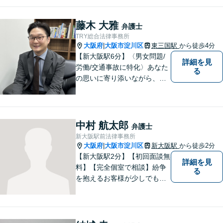
藤木 大雅
弁護士
TRY総合法律事務所
大阪府
大阪市淀川区
東三国駅
から徒歩4分
|
【新大阪駅6分】〈男女問題/
詳細を見
労働/交通事故に特化〉あなた
る
の思いに寄り添いながら、明
るい未来を全力でサポートし
ます！ 一人一人の状況や思い
に丁寧に向き合い、将来を見
据えた解決を目指します。
中村 航太郎
弁護士
【メール・電話面談可】【東
新大阪駅前法律事務所
三国駅4分】
大阪府
大阪市淀川区
新大阪駅
から徒歩2分
|
【新大阪駅2分】【初回面談無
詳細を見
料】【完全個室で相談】紛争
る
を抱えるお客様が少しでも早
く安心できるよう、丁寧かつ
迅速な対応を心がけていま
す。 主張をぶつけ合うだけで
なく、事実と法律をもとに根