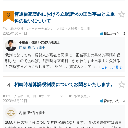
辺の土地をまとめて購入したいという人がいるのであれば，むしろ良
い条件で立退料等を支払ってもらえるかもしれません。 なので無理し
て所有権を取得する必要はないと思いますが，まずは価格ですよね。
3
普通借家契約における立退請求の正当事由と立退
ローンが組めないということはないと思いますが，金融機関に相談さ
料の扱いについて
れてみてはいかがでしょうか。 買うとしたら，という条件をしっかり
#立ち退き交渉
#オーナーチェンジ
#住民・入居者・買主側
把握して，その上で，買うか，借り続けるか，というのはどちらにも
2025年10月4日
役にたった
3
メリットデメリットありますので価値判断の問題といえそうです。
不動産・住まいに強い弁護士
伊藤 祥治
弁護士
裁判になっても、賃貸人が現在と同様に、正当事由の具体的事情を説
明しないのであれば、裁判所は立退料にかかわらず正当事由に欠ける
と判断すると考えられます。 ただし、賃貸人としても、裁判を始める
のであれば、耐震診断をする、補強工事の見積を取る、再開発の説明
資料を作成する、などの準備をするのが通常です。 その場合には、一
応の正当事由があるので立退料と引き換えに明渡請求が認められるこ
4
相続時精算課税制度についてお聞きいたします。
ともありますし、それでも一応の正当事由もないとして立退料にかか
わらず正当事由に欠けるとして明渡請求が認められないこともありま
#住民・入居者・買主側
#オーナーチェンジ
#立ち退き交渉
す。
2023年8月12日
役にたった
3
内藤 政信
弁護士
1850万円の持ち分について共同名義になります。 配偶者居住権は遺言