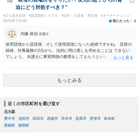
10
迫にどう対処すべき？"
#立ち退き交渉
#賃貸契約トラブル
#住民・入居者・買主側
#オーナーチェンジ
2023年7月4日
役にたった
2
内藤 政信
弁護士
使用貸借から賃貸借、そして使用貸借になった経緯ですかね。 従前の
経緯、扶養義務の2点から、法的に明け渡しを求めることは できない
でしょう。 弁護士に事実関係の整理をしてもらうといいでしょう。
もっとみる
近くの市区町村を選び直す
北大阪
豊中市
池田市
吹田市
高槻市
茨木市
箕面市
摂津市
島本町
豊能町
能勢町