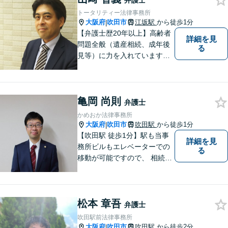
弁護士
トータリティー法律事務所
大阪府
吹田市
江坂駅
から徒歩1分
|
【弁護士歴20年以上】高齢者
詳細を見
問題全般（遺産相続、成年後
る
見等）に力を入れています。
その他、民事事件、家事事件
等を幅広く取り扱っていま
す。（江坂駅徒歩1分）
亀岡 尚則
弁護士
かめおか法律事務所
大阪府
吹田市
吹田駅
から徒歩1分
|
【吹田駅 徒歩1分】駅も当事
詳細を見
務所ビルもエレベーターでの
る
移動が可能ですので、 相続の
ご相談にご家族で来られる方
やご高齢の方にも安心してご
利用いただけます。ご希望が
松本 章吾
あれば出張相談にも応じてお
弁護士
りますのでお気軽にご相談く
吹田駅前法律事務所
ださい。
大阪府
吹田市
吹田駅
から徒歩2分
|