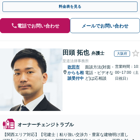
す【夜間・休日の相談可】
料金表を見る
電話でお問い合わせ
メールでお問い合わせ
田頭 拓也
弁護士
大阪府
至道法律事務所
営業時間：10:
吹田市
面談方法(対面・
からも相
電話・ビデオな
00~17:00（土
談受付中
ど)は応相談
日祝日）
オーナーチェンジトラブル
【関西エリア対応】【宅建士｜粘り強い交渉力・豊富な建物明け渡し