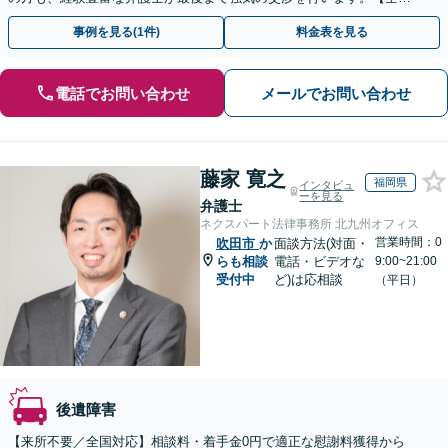
13拠点】お気軽にご相談ください。
事例を見る(1件)
料金表を見る
電話でお問い合わせ
メールでお問い合わせ
藤家 寛之
福岡県
インタビュ
ーを見る
弁護士
ネクスパート法律事務所 北九州オフィス
営業時間：0
吹田市
か
面談方法(対面・
らも相談
電話・ビデオな
9:00~21:00
受付中
ど)は応相談
（平日）
後遺障害
【来所不要／全国対応】相談料・着手金0円で適正な慰謝料獲得から