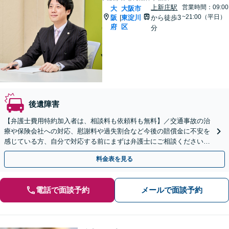
上新庄駅
営業時間：09:00
大
大阪市
~21:00（平日）
阪
東淀川
から徒歩3
|
府
区
分
後遺障害
【弁護士費用特約加入者は、相談料も依頼料も無料】／交通事故の治
療や保険会社への対応、慰謝料や過失割合など今後の賠償金に不安を
感じている方、自分で対応する前にまずは弁護士にご相談ください。
【弁護士歴10年以上】【当日予約・夜間・休日の相談可】
料金表を見る
電話で面談予約
メールで面談予約