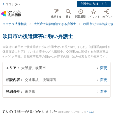
弁護士の方はこちら
ココナラへ
投稿する
探す
閲覧履歴
マイリスト
ログイン
ココナラ法律相談
大阪府で法律相談できる弁護士
吹田市で法律相談で
吹田市の後遺障害に強い弁護士
大阪府の吹田市で後遺障害に強い弁護士が7名見つかりました。初回面談無料や
休日面談に対応している弁護士なども掲載中。交通事故に関係する自動車事故
やバイク事故、自転車事故等の細かな分野での絞り込み検索もでき便利です。
特に吹田総合法律事務所の木村 栄作弁護士やクラルス法律会計事務所の久保 勇
二弁護士、大永法律事務所の大永 祐希弁護士のプロフィール情報や弁護士費
エリア
大阪府、吹田市
変更
用、強みなどが注目されています。『吹田市で土日や夜間に発生した後遺障害
のトラブルを今すぐに弁護士に相談したい』『後遺障害のトラブル解決の実績
相談内容
交通事故、後遺障害
変更
豊富な近くの弁護士を検索したい』『初回相談無料で後遺障害を法律相談でき
る吹田市内の弁護士に相談予約したい』などでお困りの相談者さんにおすすめ
です。
詳細条件
未選択
変更
7
人の弁護士が見つかりました
(検索結果について詳しくは
こちら
)