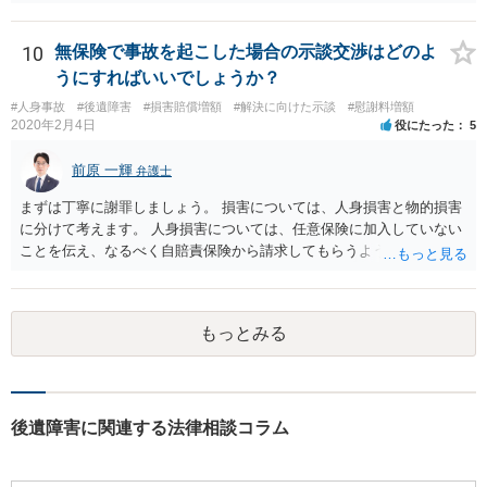
い。 診療内科の費用を払ってもらえるかどうかは絶対の保証はありま
せんが、受診したならば提出すべきです。
10
無保険で事故を起こした場合の示談交渉はどのよ
うにすればいいでしょうか？
#人身事故
#後遺障害
#損害賠償増額
#解決に向けた示談
#慰謝料増額
2020年2月4日
役にたった
5
前原 一輝
弁護士
まずは丁寧に謝罪しましょう。 損害については、人身損害と物的損害
に分けて考えます。 人身損害については、任意保険に加入していない
ことを伝え、なるべく自賠責保険から請求してもらうようお願いして
ください。 また、治療については、健康保険を使ってもらうようにお
願いしてください。 物的損害については、請求の根拠を精査する必要
があり、写真や見積書を送ってもらい、請求金額が正当化をちゃんと
もっとみる
チェックする必要があります。 相談者様の資力がどれだけあるのかは
分かりませんが、資力に応じた対応をして行くほかありません。 訴訟
にならないようにするには、被害者の納得するような金額を提示する
しかありません。ご相談者様の誠意が伝わっているかや、 被害者のキ
ャラクターの問題もあるので、どうすればよいのかという正解はあり
後遺障害に関連する法律相談コラム
ません。どのように対応しても、訴訟に持っていく人もいます。 一人
で交渉をすることは相当大変だと思うので、弁護士に面談のうえ、場