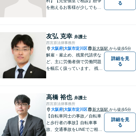
料】【完全個室で相談】紛争
る
を抱えるお客様が少しでも早
く安心できるよう、丁寧かつ
迅速な対応を心がけていま
す。 主張をぶつけ合うだけで
なく、事実と法律をもとに根
友弘 克幸
弁護士
本的な解決を導くことが弁護
西宮原法律事務所
士の役割だと考えています。
大阪府
大阪市淀川区
新大阪駅
から徒歩5分
|
解雇・雇止め、残業代請求な
詳細を見
ど、主に労働者側で労働問題
る
を幅広く扱っています。 残業
代請求への取り組みについて
は、専用のサイトをご覧下さ
い。 ☞ https://zangyodai-be
ngoshi.com/
高橋 裕也
弁護士
西宮原法律事務所
大阪府
大阪市淀川区
新大阪駅
から徒歩5分
|
【自転車同士の事故／自転車
詳細を見
と歩行者の事故】自転車事
る
故、交通事故をLINEでご相談
いただけます。自転車と歩行