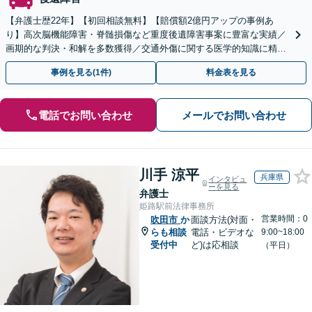
【弁護士歴22年】【初回相談無料】【賠償額2億円アップの事例あ
り】高次脳機能障害・脊髄損傷など重度後遺障害事案に豊富な実績／
画期的な判決・和解を多数獲得／交通外傷に関する医学的知識に精通
／セカンドオピニオン対応可【土日祝・夜間対応可】
事例を見る(1件)
料金表を見る
電話でお問い合わせ
メールでお問い合わせ
川手 涼平
兵庫県
インタビュ
ーを見る
弁護士
姫路駅前法律事務所
営業時間：0
吹田市
か
面談方法(対面・
らも相談
電話・ビデオな
9:00~18:00
受付中
ど)は応相談
（平日）