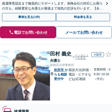
後遺障害認定まで徹底的にサポートします。保険会社の対応にお困り
の方も、経験豊富な弁護士が最後まで強気の交渉を行います。【全国
13拠点】お気軽にご相談ください。
事例を見る(1件)
料金表を見る
電話でお問い合わせ
メールでお問い合わせ
田村 義史
大阪府
インタビュ
ーを見る
弁護士
新穂高法律事務所
営業時間：0
吹田市
か
面談方法(対面・
らも相談
電話・ビデオな
9:30~16:30
受付中
ど)は応相談
（平日）
後遺障害