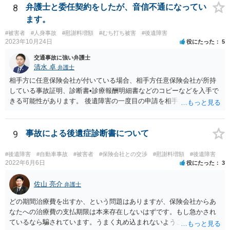
8
弁護士と委任契約をしたが、音信不通になってい
ます。
#被害者
#人身事故
#慰謝料増額
#むち打ち被害
#後遺障害
2023年10月24日
役にたった
5
交通事故に強い弁護士
清水 卓
弁護士
相手方に任意保険会社が付いている場合、相手方任意保険会社が所持
している事故証明、診断書•診療報酬明細書などのコピーなどを入手で
きる可能性があります。 後遺障害の一度目の申請を相手方任意保険会
社を通じて行なっている場合（事前認定）、後遺障害診断書や認定結
果と認定理由書も相手方任意保険会社から入手できる可能性がありま
す。 これらが難しくても、通院していた病院のカルテを取り付けるこ
9
事故による後遺症診断書について
と等で代替が可能な場合もあります。 事故からどの程度期間が経過し
ているがが定かではありませんが、昨年４月から既に１年半年程度経
#後遺障害
#自動車事故
#被害者
#保険会社との交渉
#慰謝料増額
#後遺障害
過しており、時効なども意識しながら対応をしておきたいところで
2022年6月6日
役にたった
3
す。 待っていても事態が打開しない可能性もあるため、依頼の対応が
可能な弁護士に個別に問い合わせ、上記の方法等を参考に進め方を相
佐山 亮介
弁護士
談してみるのが望ましいかもしれません。
どの期間治療費を出すか、という問題はありますが、保険会社からあ
なたへの治療費の支払期限は本来存在しないはずです。もし急かされ
ているなら騙されています。うまく丸め込まれないようご注意下さ