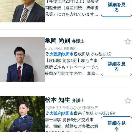
【弁護士歴20年以上】高齢者
詳細を見
問題全般（遺産相続、成年後
る
見等）に力を入れています。
その他、民事事件、家事事件
等を幅広く取り扱っていま
す。（江坂駅徒歩1分）
亀岡 尚則
弁護士
かめおか法律事務所
大阪府
吹田市
吹田駅
から徒歩1分
|
【吹田駅 徒歩1分】駅も当事
詳細を見
務所ビルもエレベーターでの
る
移動が可能ですので、 相続の
ご相談にご家族で来られる方
やご高齢の方にも安心してご
利用いただけます。ご希望が
松本 知生
あれば出張相談にも応じてお
弁護士
りますのでお気軽にご相談く
弁護士法人千里みなみ法律事務所
ださい。
大阪府
吹田市
南千里駅
から徒歩6分
|
南千里駅 徒歩6分／交通事
詳細を見
故、相続、離婚など多数の解
る