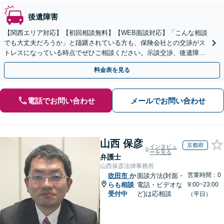
後遺障害
【関西エリア対応】【初回相談無料】【WEB面談対応】「こんな相談
でも大丈夫だろうか」と躊躇されている方も、保険会社との交渉がス
トレスになっている時点でぜひご相談ください。示談交渉、後遺障害
等級認定、過失割合などすべて対応【休日・夜間相談可】
料金表を見る
電話でお問い合わせ
メールでお問い合わせ
山西 保彦
京都府
インタビュ
ーを見る
弁護士
山西保彦法律事務所
営業時間：0
吹田市
か
面談方法(対面・
らも相談
電話・ビデオな
9:00~23:00
受付中
ど)は応相談
（平日）