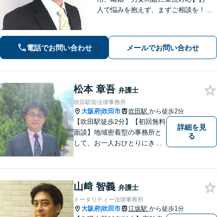
人で悩みを抱えず、まずご相談を！き
め細かいコミュニケーションを大切に
し、寄り添うながらともに解決を目指
します。当日・夜間・電話相談可能で
電話でお問い合わせ
メールでお問い合わせ
す。【法テラス利用可】【WEB面談
可】
松本 章吾
弁護士
吹田駅前法律事務所
大阪府
吹田市
吹田駅
から徒歩2分
|
【吹田駅徒歩2分】【初回無料
詳細を見
面談】地域密着型の事務所と
る
して、お一人おひとりにきめ
細やかなリーガルサービスを
ご提供します。離婚・相続・
刑事事件など、幅広いお困り
山﨑 智義
ごとに対応！まずは無料相談
弁護士
にお越しください。【完全個
トータリティー法律事務所
室対応】
大阪府
吹田市
江坂駅
から徒歩1分
|