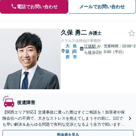
電話でお問い合わせ
メールでお問い合わせ
久保 勇二
弁護士
クラルス法律会計事務所
大
吹
江坂駅
か
営業時間：10:00~2
阪
田
|
0:00（平日）
ら徒歩2分
府
市
後遺障害
【関西エリア対応】交通事故に遭った際はすぐご相談を！加害者や保
険会社への不満で、大きなストレスを抱えてしまうその前に。1日で
も早い解決＆あらゆる問題で有利な交渉となるよう全力で戦います！
示談金の増額や適切な後遺障害等級など、お任せください。
料金表を見る