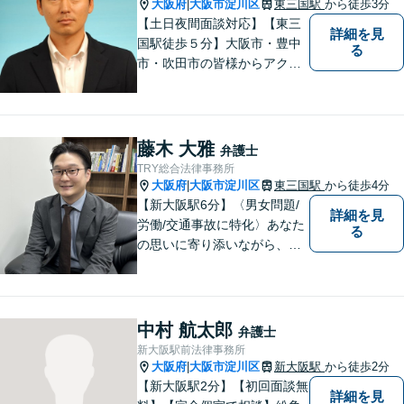
日夜間相談可】
大阪府
大阪市淀川区
東三国駅
から徒歩3分
|
【土日夜間面談対応】【東三
詳細を見
国駅徒歩５分】大阪市・豊中
る
市・吹田市の皆様からアクセ
スしやすい事務所となってお
ります。
藤木 大雅
弁護士
TRY総合法律事務所
大阪府
大阪市淀川区
東三国駅
から徒歩4分
|
【新大阪駅6分】〈男女問題/
詳細を見
労働/交通事故に特化〉あなた
る
の思いに寄り添いながら、明
るい未来を全力でサポートし
ます！ 一人一人の状況や思い
に丁寧に向き合い、将来を見
据えた解決を目指します。
中村 航太郎
弁護士
【メール・電話面談可】【東
新大阪駅前法律事務所
三国駅4分】
大阪府
大阪市淀川区
新大阪駅
から徒歩2分
|
【新大阪駅2分】【初回面談無
詳細を見