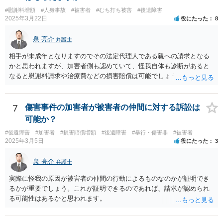
#慰謝料増額
#人身事故
#被害者
#むち打ち被害
#後遺障害
2025年3月22日
役にたった
8
泉 亮介
弁護士
相手が未成年となりますのでその法定代理人である親への請求となる
かと思われますが、加害者側も認めていて、怪我自体も診断があると
なると慰謝料請求や治療費などの損害賠償は可能でしょう。 整骨院へ
の通院は医師からの指示がない場合は治療に必要な通院と評価されな
い場合が多いです。 また、保険会社から提案される金額は低めに出さ
れることも多いため、その交渉のために弁護士を入れるということも
7
傷害事件の加害者が被害者の仲間に対する訴訟は
考えられるかと思われます。
可能か？
#後遺障害
#加害者
#損害賠償増額
#後遺障害
#暴行・傷害罪
#被害者
2025年3月5日
役にたった
3
泉 亮介
弁護士
実際に怪我の原因が被害者の仲間の行動によるものなのかが証明でき
るかが重要でしょう。これが証明できるのであれば、請求が認められ
る可能性はあるかと思われます。