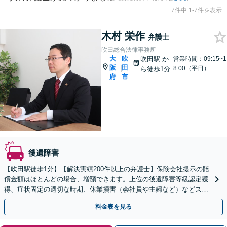
7件中 1-7件を表示
木村 栄作
弁護士
吹田総合法律事務所
大
吹
吹田駅
か
営業時間：09:15~1
阪
田
|
8:00（平日）
ら徒歩1分
府
市
後遺障害
【吹田駅徒歩1分】【解決実績200件以上の弁護士】保険会社提示の賠
償金額はほとんどの場合、増額できます。上位の後遺障害等級認定獲
得、症状固定の適切な時期、休業損害（会社員や主婦など）などスピ
ード対応！一人で対応せず、ご相談ください。
料金表を見る