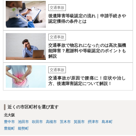
合によっては交渉を任せた方がいいかもしれません。
交通事故
後遺障害等級認定の流れ｜申請手続きや
認定獲得の条件とは
交通事故
交通事故で物忘れになったのは高次脳機
能障害？慰謝料や等級認定のポイントも
解説
交通事故
交通事故が原因で腰痛に！症状や治し
方、後遺障害認定について解説！
近くの市区町村を選び直す
北大阪
豊中市
池田市
吹田市
高槻市
茨木市
箕面市
摂津市
島本町
豊能町
能勢町