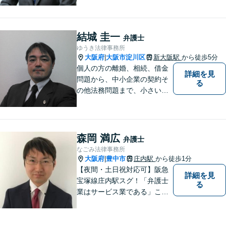
者の事故、自転車同士の事故
に対応しています。【新大阪
駅徒歩５分】
結城 圭一
弁護士
ゆうき法律事務所
大阪府
大阪市淀川区
新大阪駅
から徒歩5分
|
個人の方の離婚、相続、借金
詳細を見
問題から、中小企業の契約そ
る
の他法務問題まで、小さい事
務所ですが、コンパクトでハ
イフォーマンスをモットーに
日々の業務を行っておりま
す。
森岡 満広
弁護士
なごみ法律事務所
大阪府
豊中市
庄内駅
から徒歩1分
|
【夜間・土日祝対応可】阪急
詳細を見
宝塚線庄内駅スグ！「弁護士
る
業はサービス業である」こと
を徹底的に意識し，「聞く
耳」を持った話しやすい弁護
士を目指しています