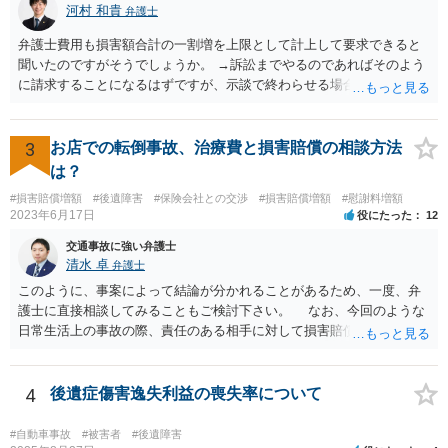
河村 和貴
弁護士
弁護士費用も損害額合計の一割増を上限として計上して要求できると
聞いたのですがそうでしょうか。 →訴訟までやるのであればそのよう
に請求することになるはずですが、示談で終わらせる場合には、そこ
は譲歩させられることが多いように思います。 LAC基準の弁護士さん
ならほとんど充足できるか多くが返ってくるイメージなので頼むのも
いいかなと思うのですが。 →LAC基準でもそうかもしれませんし、交
3
お店での転倒事故、治療費と損害賠償の相談方法
通事故事案ではより定額の費用としている法律事務所も多いように思
は？
います。費用面も含めて、弁護士さんを検討してみるとよいかもしれ
#損害賠償増額
#後遺障害
#保険会社との交渉
#損害賠償増額
#慰謝料増額
ませんね。 かなり具体的な話も多くなっているので、法律事務所に問
2023年6月17日
役にたった
12
い合わせてみるとよいと思います。
交通事故に強い弁護士
清水 卓
弁護士
このように、事案によって結論が分かれることがあるため、一度、弁
護士に直接相談してみることもご検討下さい。 なお、今回のような
日常生活上の事故の際、責任のある相手に対して損害賠償請求する際
の弁護士費用がご加入の保険から出る特約が付いている場合がありま
す（ご自宅の火災保険や自動車の任意保険等を確認してみて下さい。
加入したつもりがなくても、確認してみたら付いていたということが
4
後遺症傷害逸失利益の喪失率について
ありますので）。
#自動車事故
#被害者
#後遺障害