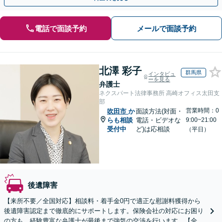
電話で面談予約
メールで面談予約
北澤 彩子
群馬県
インタビュ
ーを見る
弁護士
ネクスパート法律事務所 高崎オフィス太田支
部
営業時間：0
吹田市
か
面談方法(対面・
らも相談
電話・ビデオな
9:00~21:00
受付中
ど)は応相談
（平日）
後遺障害
【来所不要／全国対応】相談料・着手金0円で適正な慰謝料獲得から
後遺障害認定まで徹底的にサポートします。保険会社の対応にお困り
の方も、経験豊富な弁護士が最後まで強気の交渉を行います。【全国