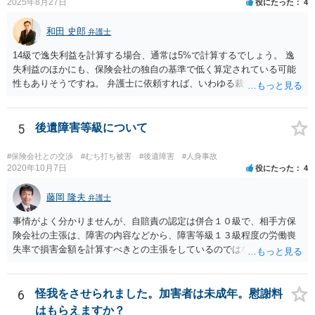
2025年8月27日
役にたった
4
和田 史郎
弁護士
14級で逸失利益を計算する場合、通常は5%で計算するでしょう。 逸
失利益のほかにも、保険会社の独自の基準で低く算定されている可能
性もありそうですね。 弁護士に依頼すれば、いわゆる裁判基準程度の
増額が期待できると思います。
5
後遺障害等級について
#保険会社との交渉
#むち打ち被害
#後遺障害
#人身事故
2020年10月7日
役にたった
4
藤岡 隆夫
弁護士
事情がよく分かりませんが、自賠責の認定は併合１０級で、相手方保
険会社の主張は、障害の内容などから、障害等級１３級程度の労働喪
失率で損害金額を計算すべきとの主張をしているのではないでしょう
か。 こちらの弁護士の責任ではなく、相手保険会社の姿勢が原因です
ので、弁護士を交代しても状況は変わらないでしょう。今の弁護士と
十分に打ち合わせをすることが重要だと思います。
6
怪我をさせられました。加害者は未成年。慰謝料
はもらえますか？