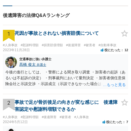
後遺障害の法律Q&Aランキング
1
死因が事故とされない損害賠償について
#人身事故
#慰謝料増額
#損害賠償増額
#後遺障害
#被害者
#自動車事故
2023年11月28日
役にたった
12
交通事故に強い弁護士
髙橋 俊太
弁護士
今後の進行としては、 ・警察による聞き取り調査 ・加害者の起訴（あ
るいは不起訴の決定） ・刑事裁判において量刑決定 ・加害者側任意保
険会社と示談交渉 ・示談成立（示談できなかった場合は裁判） となり
ます。なお、警察では、お母様の生前のご様子やご遺族の被害感情、
加害者に対する処罰感情など尋ねられるはずですので、率直にお答え
になるとよいと思います。
2
事故で足が骨折後足の向きが変な感じに 後遺障
害認定や慰謝料増額できるか
#人身事故
#慰謝料増額
#後遺障害
#被害者
#人身事故
2024年5月12日
役にたった
7