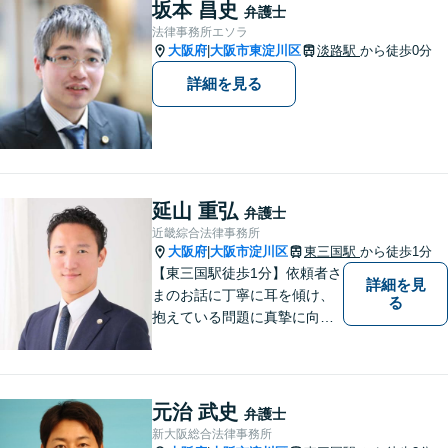
坂本 昌史
弁護士
法律事務所エソラ
大阪府
大阪市東淀川区
淡路駅
から徒歩0分
|
詳細を見る
延山 重弘
弁護士
近畿綜合法律事務所
大阪府
大阪市淀川区
東三国駅
から徒歩1分
|
【東三国駅徒歩1分】依頼者さ
詳細を見
まのお話に丁寧に耳を傾け、
る
抱えている問題に真摯に向き
合うことを大切にしていま
す。一人ひとりのご希望に最
大限応えられるよう尽力いた
します。まずはお気軽にご相
元治 武史
弁護士
談にいらしてください。【休
新大阪総合法律事務所