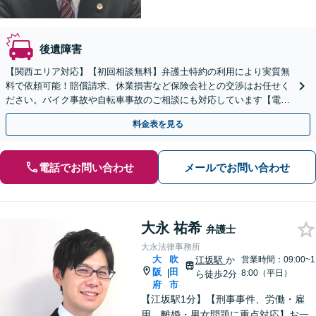
後遺障害
【関西エリア対応】【初回相談無料】弁護士特約の利用により実質無
料で依頼可能！賠償請求、休業損害など保険会社との交渉はお任せく
ださい。バイク事故や自転車事故のご相談にも対応しています【電話
相談23時まで対応】【夜間・休日対応可】
料金表を見る
電話でお問い合わせ
メールでお問い合わせ
大永 祐希
弁護士
大永法律事務所
大
吹
江坂駅
か
営業時間：09:00~1
阪
田
|
8:00（平日）
ら徒歩2分
府
市
【江坂駅1分】【刑事事件、労働・雇
用、離婚・男女問題に重点対応】お一