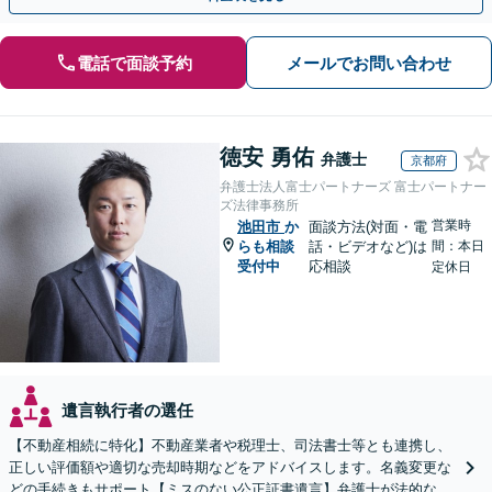
電話で面談予約
メールでお問い合わせ
徳安 勇佑
弁護士
京都府
弁護士法人富士パートナーズ 富士パートナー
ズ法律事務所
営業時
池田市
か
面談方法(対面・電
らも相談
話・ビデオなど)は
間：本日
受付中
応相談
定休日
遺言執行者の選任
【不動産相続に特化】不動産業者や税理士、司法書士等とも連携し、
正しい評価額や適切な売却時期などをアドバイスします。名義変更な
どの手続きもサポート【ミスのない公正証書遺言】弁護士が法的な観