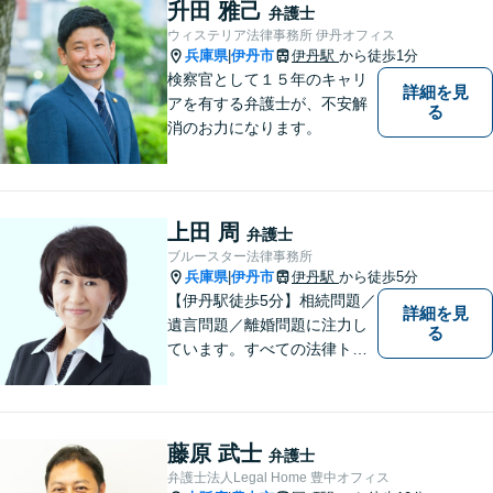
れず、尽力してまいります。
升田 雅己
弁護士
【メーカー法務経験あり】
ウィステリア法律事務所 伊丹オフィス
兵庫県
伊丹市
伊丹駅
から徒歩1分
|
検察官として１５年のキャリ
詳細を見
アを有する弁護士が、不安解
る
消のお力になります。
上田 周
弁護士
ブルースター法律事務所
兵庫県
伊丹市
伊丹駅
から徒歩5分
|
【伊丹駅徒歩5分】相続問題／
詳細を見
遺言問題／離婚問題に注力し
る
ています。すべての法律トラ
ブルに、ひとりの弁護士がオ
ールインワンでご対応しま
す。事務所名には、ご相談者
様と信頼関係を築いて紛争解
藤原 武士
弁護士
決し、解決後の人生を幸せに
弁護士法人Legal Home 豊中オフィス