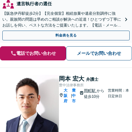
遺言執行者の選任
【阪急伊丹駅徒歩2分】【完全個室】相続放棄や遺産分割調停に強
い。親族間の問題は早めのご相談が解決への近道！ひとつずつ丁寧に
お話しを伺い、ベストな方法をご提案いたします。【電話・メール相
談初回無料】【休日夜間対応可】【オンライン可能】
料金表を見る
電話でお問い合わせ
メールでお問い合わせ
岡本 宏大
弁護士
豊中法律事務所
大
豊
岡町駅
から
営業時間：本
阪
中
|
日定休日
徒歩10分
府
市