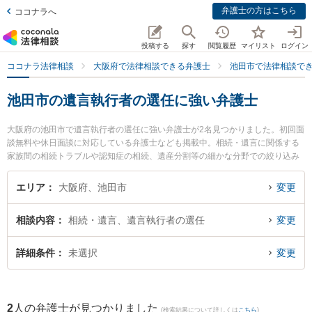
弁護士の方はこちら
ココナラへ
投稿する
探す
閲覧履歴
マイリスト
ログイン
ココナラ法律相談
大阪府で法律相談できる弁護士
池田市で法律相談で
池田市の遺言執行者の選任に強い弁護士
大阪府の池田市で遺言執行者の選任に強い弁護士が2名見つかりました。初回面
談無料や休日面談に対応している弁護士なども掲載中。相続・遺言に関係する
家族間の相続トラブルや認知症の相続、遺産分割等の細かな分野での絞り込み
検索もでき便利です。特にいけだ五月法律事務所の藤井 敦史弁護士や弁護士法
人千里みなみ法律事務所 石橋オフィスの東山 慎一朗弁護士のプロフィール情報
エリア
大阪府、池田市
変更
や弁護士費用、強みなどが注目されています。『池田市で土日や夜間に発生し
た遺言執行者の選任のトラブルを今すぐに弁護士に相談したい』『遺言執行者
相談内容
相続・遺言、遺言執行者の選任
変更
の選任のトラブル解決の実績豊富な近くの弁護士を検索したい』『初回相談無
料で遺言執行者の選任を法律相談できる池田市内の弁護士に相談予約したい』
などでお困りの相談者さんにおすすめです。
詳細条件
未選択
変更
2
人の弁護士が見つかりました
(検索結果について詳しくは
こちら
)