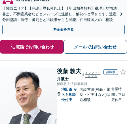
【関西エリア】【弁護士歴10年以上】【初回相談無料】税理士や司法
書士、不動産業者などとスムーズに連携し、解決へと導きます。遺産
分割協議・調停・審判とどの段階からも可能。在日韓国人のご相談も
対応しております【休日・夜間相談可】
料金表を見る
電話でお問い合わせ
メールでお問い合わせ
後藤 敦夫
兵庫県
インタビュ
ーを見る
弁護士
後藤敦夫法律事務所
営業時
池田市
か
面談方法(対面・電
らも相談
話・ビデオなど)は
間：本日
受付中
応相談
定休日