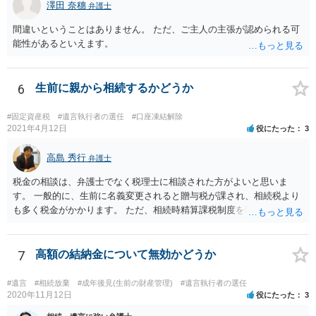
澤田 奈穗
弁護士
間違いということはありません。 ただ、ご主人の主張が認められる可
能性があるといえます。
6
生前に親から相続するかどうか
#固定資産税
#遺言執行者の選任
#口座凍結解除
2021年4月12日
役にたった
3
高島 秀行
弁護士
税金の相談は、弁護士でなく税理士に相談された方がよいと思いま
す。 一般的に、生前に名義変更されると贈与税が課され、相続税より
も多く税金がかかります。 ただ、相続時精算課税制度を取れば、実質
的に相続税と同等の税金で済む可能性があります。 実際に税理士にど
ういう場合にどれくらい税金がかかるか計算してもらって どういう方
針を取るか決められたらよいと思います。
7
高額の結納金について無効かどうか
#遺言
#相続放棄
#成年後見(生前の財産管理)
#遺言執行者の選任
2020年11月12日
役にたった
3