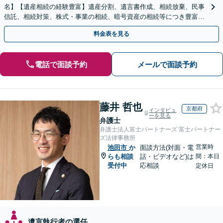
名】【遺産相続の経験豊富】遺産分割、遺言書作成、相続放棄、民事
信託、相続対策、株式・事業の相続、暗号資産の相続等につき豊富な
対応実績。【バリアフリー】【完全個室対応】
料金表を見る
電話で面談予約
メールで面談予約
藤井 哲也
京都府
インタビュ
ーを見る
弁護士
弁護士法人富士パートナーズ 富士パートナー
ズ法律事務所
営業時
池田市
か
面談方法(対面・電
らも相談
話・ビデオなど)は
間：本日
受付中
応相談
定休日
遺言執行者の選任