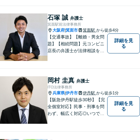
石塚 誠
弁護士
箕面駅前法律事務所
大阪府
箕面市
箕面駅
から徒歩4分
|
【交通事故】【離婚・男女問
詳細を見
題】【相続問題】元コンビニ
る
店長の弁護士が法律相談を承
ります。近所のコンビニに行
く感覚で、お気軽にご相談に
いらしてください！
岡村 圭真
弁護士
ITO法律事務所
兵庫県
伊丹市
伊丹駅
から徒歩1分
|
【阪急伊丹駅徒歩30秒】【完
詳細を見
全個室対応】民事・刑事を問
る
わず、幅広く対応◎いつでも
迅速な対応で、「救急救命医
のような弁護士」を目指しま
す。広い視野とユーモアを忘