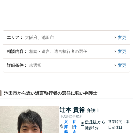
エリア
大阪府、池田市
変更
相談内容
相続・遺言、遺言執行者の選任
変更
詳細条件
未選択
変更
池田市から近い遺言執行者の選任に強い弁護士
辻本 貴裕
弁護士
ITO法律事務所
兵
伊
伊丹駅
から
営業時間：本
庫
丹
|
日定休日
徒歩1分
県
市