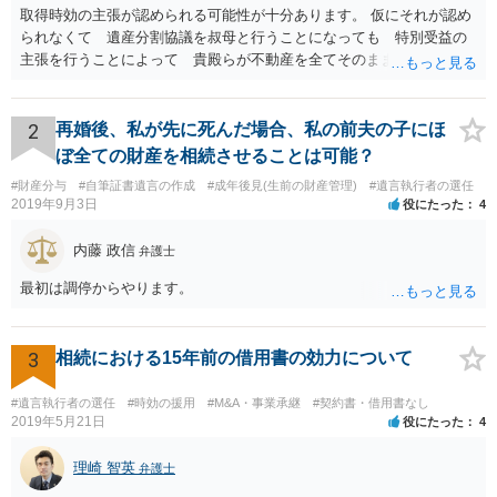
取得時効の主張が認められる可能性が十分あります。 仮にそれが認め
られなくて 遺産分割協議を叔母と行うことになっても 特別受益の
主張を行うことによって 貴殿らが不動産を全てそのまま取得できる
ことが可能でしょう。
2
再婚後、私が先に死んだ場合、私の前夫の子にほ
ぼ全ての財産を相続させることは可能？
#財産分与
#自筆証書遺言の作成
#成年後見(生前の財産管理)
#遺言執行者の選任
2019年9月3日
役にたった
4
内藤 政信
弁護士
最初は調停からやります。
3
相続における15年前の借用書の効力について
#遺言執行者の選任
#時効の援用
#M&A・事業承継
#契約書・借用書なし
2019年5月21日
役にたった
4
理崎 智英
弁護士