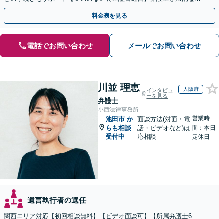
点から遺言書を作成します。
料金表を見る
電話でお問い合わせ
メールでお問い合わせ
川並 理恵
大阪府
インタビュ
ーを見る
弁護士
小西法律事務所
営業時
池田市
か
面談方法(対面・電
らも相談
話・ビデオなど)は
間：本日
受付中
応相談
定休日
遺言執行者の選任
関西エリア対応【初回相談無料】【ビデオ面談可】【所属弁護士6