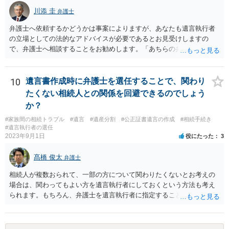
川添 圭
弁護士
弁護士へ依頼するかどうかは事案によりますが、あなたも遺言執行者
の立場としての法的なアドバイスが必要であるとお見受けしますの
で、弁護士へ相談することをお勧めします。「あちらの弁護士」（元
嫁と娘の弁護士のことでしょうか）へ聴いても、自分に有利な主張や
誘導しかしてこないと思います。
10
遺言書作成時に弁護士を選任することで、関わり
たくない相続人との関係を回避できるのでしょう
か？
#家族間の相続トラブル
#遺言
#遺産分割
#公正証書遺言の作成
#相続手続き
#遺言執行者の選任
2023年9月1日
役にたった
3
髙橋 俊太
弁護士
相続人が複数おられて、一部の方について関わりたくないとお考えの
場合は、関わってもよい方を遺言執行者にしておくという方法も考え
られます。もちろん、弁護士を遺言執行者に指定することもできます
が、（関わってもよい）相続人を遺言執行者に指定しておいて、その
方に再委任の権限を付与しておくという方法もあります。 一度、弁護
士に直接ご相談されることをお勧めいたします。