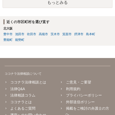
もっとみる
近くの市区町村を選び直す
北大阪
豊中市
池田市
吹田市
高槻市
茨木市
箕面市
摂津市
島本町
豊能町
能勢町
ココナラ法律相談について
ココナラ法律相談とは
ご意見・ご要望
法律Q&A
利用規約
法律相談コラム
プライバシーポリシー
ココナラとは
外部送信ポリシー
よくあるご質問
掲載をご検討の弁護士の方
へ
運営へのお問い合わせ