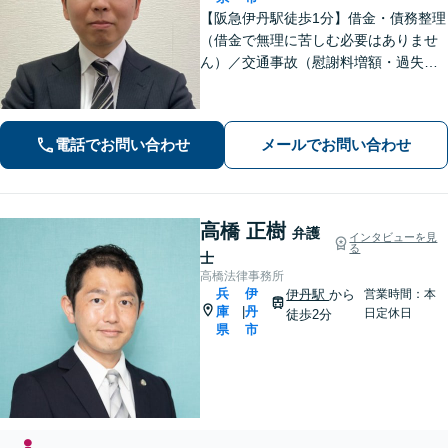
【阪急伊丹駅徒歩1分】借金・債務整理
（借金で無理に苦しむ必要はありませ
ん）／交通事故（慰謝料増額・過失割
合に関するご相談など）／労働事件
（労働者側・使用者側どちらも対応）
／刑事事件（被害者側も対応）／相続
電話でお問い合わせ
メールでお問い合わせ
／離婚問題など。まずはお気軽にご相
談ください
高橋 正樹
弁護
インタビューを見
る
士
高橋法律事務所
兵
伊
伊丹駅
から
営業時間：本
庫
丹
|
日定休日
徒歩2分
県
市