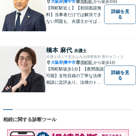
過ごして頂きたいと願いを込
大阪府
豊中市
岡町駅
から徒歩10分
|
めています。
【岡町駅近く】【初回面談無
詳細を見
料】当事者だけでは解決でき
る
ない問題も、弁護士がそばに
いることで理想的な解決が目
指せるようになります。離婚
問題／相続問題／借金問題／
交通事故／企業法務など、幅
橋本 麻代
弁護士
広く対応可能。【夜間／休日
弁護士法人千里みなみ法律事務所 豊中オフィス
対応可能】まずはお気軽にご
大阪府
豊中市
岡町駅
から徒歩1分
|
連絡ください。
【岡町駅徒歩1分】【夜間面談
詳細を見
可能】女性目線の丁寧な法律
る
相談に定評あり。法律のトラ
ブルを「あなたのための弁護
団」がスピード解決します。
書籍の出版経験あり。質の高
いリーガルサービスを提供し
ます。
相続に関する診断ツール