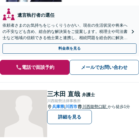
遺言執行者の選任
依頼者さまのお気持ちをじっくりうかがい、現在の生活状況や将来へ
の不安なども含め、総合的な解決策をご提案します。税理士や司法書
士など地域の信頼できる他士業と連携し、相続問題を総合的に解決
「後見人にお悩みの方もお気軽にご相談を」
料金表を見る
電話で面談予約
メールでお問い合わせ
三木田 直哉
弁護士
川西能勢法律事務所
兵庫県
川西市
川西能勢口駅
から徒歩1分
|
詳細を見る