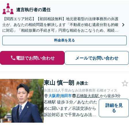
遺言執行者の選任
【関西エリア対応】【初回相談無料】地元密着型の法律事務所の弁護
士が、あなたの相続問題を解決します「不動産が絡む遺産分割も的確
に対応」「相続放棄の手続き可」円滑な相続をおこなうため、相続問
題は自分の代で解決しましょう【完全個室制】
料金表を見る
電話でお問い合わせ
メールでお問い合わせ
東山 慎一朗
弁護士
弁護士法人千里みなみ法律事務所 石橋オフィス
大阪府
池田市
石橋阪大前駅
から徒歩3分
|
石橋駅 徒歩３分／あなたのた
詳細を見
めに闘います／示談交渉から
る
訴訟対応まで千里みなみ法律
事務所にお任せください