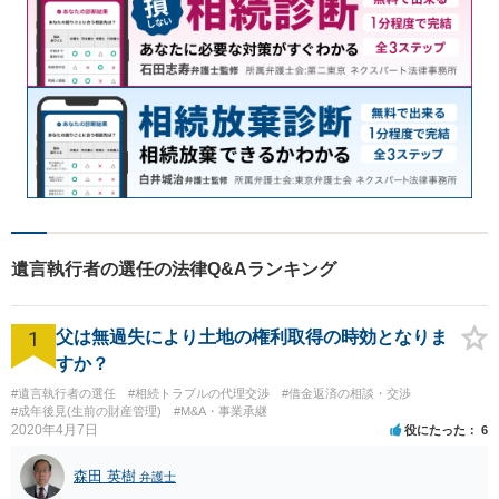
遺言執行者の選任の法律Q&Aランキング
1
父は無過失により土地の権利取得の時効となりま
すか？
#遺言執行者の選任
#相続トラブルの代理交渉
#借金返済の相談・交渉
#成年後見(生前の財産管理)
#M&A・事業承継
2020年4月7日
役にたった
6
森田 英樹
弁護士