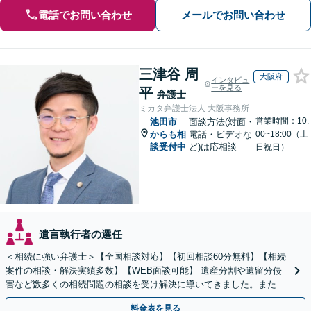
電話でお問い合わせ
メールでお問い合わせ
三津谷 周
大阪府
インタビュ
ーを見る
平
弁護士
ミカタ弁護士法人 大阪事務所
営業時間：10:
池田市
面談方法(対面・
からも相
電話・ビデオな
00~18:00（土
談受付中
ど)は応相談
日祝日）
遺言執行者の選任
＜相続に強い弁護士＞【全国相談対応】【初回相談60分無料】【相続
案件の相談・解決実績多数】【WEB面談可能】 遺産分割や遺留分侵
害など数多くの相続問題の相談を受け解決に導いてきました。また、
過去に１００件超の遺言作成のお手伝いをしました。
料金表を見る