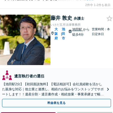
2件中 1-2件を表示
藤井 敦史
弁護士
いけだ五月法律事務所
大
池
池田駅
から
営業時間：本
阪
田
|
日定休日
徒歩4分
府
市
遺言執行者の選任
【池田駅2分】【初回面談無料】【電話相談可】会社員経験を活かし
た親身な対応｜他士業と連携し、相続のお悩みをワンストップでサポ
ートします！！遺産分割・遺言書作成・相続放棄・事業承継まで幅広
く対応【休日・夜間対応可】
料金表を見る