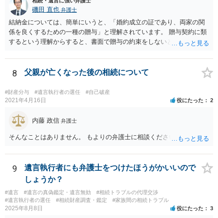
相続・遺言に強い弁護士
磯田 直也
弁護士
結納金については、簡単にいうと、「婚約成立の証であり、両家の関
係を良くするための一種の贈与」と理解されています。 贈与契約に類
するという理解からすると、書面で贈与の約束をしないと相手方は支
払いを請求できません。 反面、実際に支払ったあとから返金を求める
ことは困難です。 くれぐれも今後お気をつけください。 弁護士に対応
を依頼されるのも悪くはありませんが、感情的な理由が強いと思いま
8
父親が亡くなった後の相続について
すので法的観点から説得を試みても解決は難しいように思います。
#財産分与
#遺言執行者の選任
#自己破産
2021年4月16日
役にたった
2
内藤 政信
弁護士
そんなことはありません。 もよりの弁護士に相談ください。
9
遺言執行者にも弁護士をつけたほうがかいいので
しょうか？
#遺言
#遺言の真偽鑑定・遺言無効
#相続トラブルの代理交渉
#遺言執行者の選任
#相続財産調査・鑑定
#家族間の相続トラブル
2025年8月8日
役にたった
3