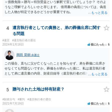
＞債務免除＝贈与＝特別受益という解釈で宜しいでしょうか？ そのよ
うなご理解でよろしいかと存じます。 借用書の偽造については、偽造
した人物が特定できるかどうかが重要ですね。
4
遺言執行者としての責務と、弟の葬儀出席に関す
る問題
#遺言
#遺言執行者の選任
2024年1月18日
役にたった
5
岡田 晃朝
弁護士
この場合、直ちに父が亡くなったことを知らせず、弟を葬儀に出席さ
せなくても問題ないですか。葬儀をが終わった後に、私は遺言執行者
として弟に遺言書の内容、財産目録等（遺言執行者の職務）を知らせ
ればよいですか。 葬儀は喪主が主催する行事ですから、誰を参加させ
るかは喪主の自由です。 呼ばなくてもかまいません。 そもそも、そう
いう法律関係にありません。 遺言の内容と遺産の総額の通知、公正証
5
贈与された土地は特有財産？
書でない場合は遺言の検認については、執行者に通知義務があるの
で、対応しましょう。 そのあとは遺留分の請求などがあればそれへの
#財産分与
#審判
#遺言執行者の選任
対応となるでしょう。
2021年7月19日
役にたった
5