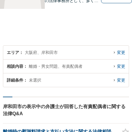
の法律事務所として、多くの
相談者様のお悩みを解決して
まいりました。長年の経験と
民事事件・刑事事件を問わな
い幅広い対応体制で、真摯に
サポートさせていただきま
す。
エリア
大阪府、岸和田市
変更
相談内容
離婚・男女問題、有責配偶者
変更
詳細条件
未選択
変更
岸和田市の表示中の弁護士が回答した有責配偶者に関する
法律Q&A
離婚時の慰謝料請求と支払い方法に関する法律相談