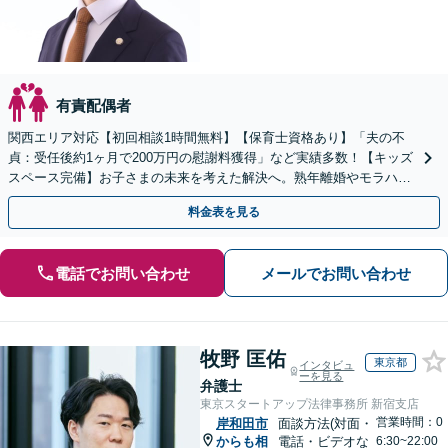
有責配偶者
関西エリア対応【初回相談1時間無料】【保育士資格あり】「夫の不
貞：受任後約1ヶ月で200万円の慰謝料獲得」など実績多数！【キッズ
スペース完備】お子さまの未来を考えた解決へ。熟年離婚やモラハラ
のご相談多数【Web面談・電話相談・夜間相談OK】
料金表を見る
電話でお問い合わせ
メールでお問い合わせ
牧野 匡佑
東京都
インタビュ
ーを見る
弁護士
東京スタートアップ法律事務所 新宿支店
営業時間：0
岸和田市
面談方法(対面・
からも相
電話・ビデオな
6:30~22:00