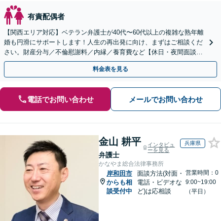
有責配偶者
【関西エリア対応】ベテラン弁護士が40代〜60代以上の複雑な熟年離
婚も円滑にサポートします！人生の再出発に向け、まずはご相談くだ
さい。財産分与／不倫慰謝料／内縁／養育費など【休日・夜間面談
可】人生経験も豊富な弁護士があなたの力になります！
料金表を見る
電話でお問い合わせ
メールでお問い合わせ
金山 耕平
兵庫県
インタビュ
ーを見る
弁護士
かなやま総合法律事務所
営業時間：0
岸和田市
面談方法(対面・
からも相
電話・ビデオな
9:00~19:00
談受付中
ど)は応相談
（平日）