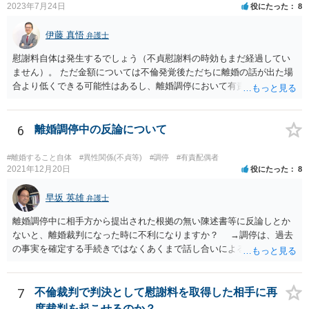
2023年7月24日
役にたった
8
伊藤 真悟
弁護士
慰謝料自体は発生するでしょう（不貞慰謝料の時効もまだ経過してい
ません）。 ただ金額については不倫発覚後ただちに離婚の話が出た場
合より低くできる可能性はあるし、離婚調停において有責配偶者の主
張がなされて場合に離婚原因は不倫ではなく、夫の育児拒否だという
主張は考えられます。 養育費なども含めて一度弁護士に相談すること
を勧めます。
6
離婚調停中の反論について
#離婚すること自体
#異性関係(不貞等)
#調停
#有責配偶者
2021年12月20日
役にたった
8
早坂 英雄
弁護士
離婚調停中に相手方から提出された根拠の無い陳述書等に反論しとか
ないと、離婚裁判になった時に不利になりますか？ →調停は、過去
の事実を確定する手続きではなくあくまで話し合いによる合意を目指
す手続きですので、反論の陳述書を出すことが必須というわけではあ
りません（口頭での説明でも十分だと思います）。但し、調停委員が
反論の陳述書を提出するように求めているときは別です。 また、反
7
不倫裁判で判決として慰謝料を取得した相手に再
論しないからと言って直ちに離婚訴訟で不利になることはないと思い
度裁判を起こせるのか？