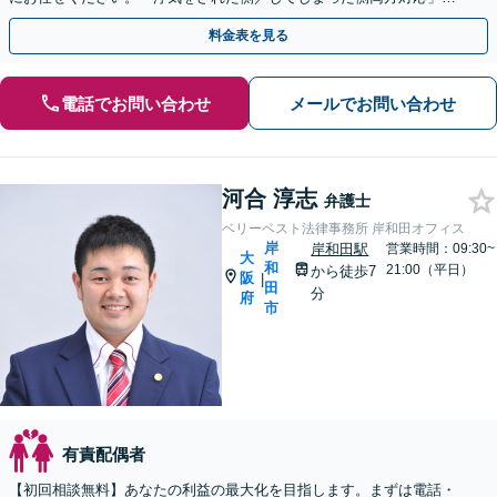
情派弁護士！
料金表を見る
電話でお問い合わせ
メールでお問い合わせ
河合 淳志
弁護士
ベリーベスト法律事務所 岸和田オフィス
岸
岸和田駅
営業時間：09:30~
大
和
21:00（平日）
から徒歩7
阪
|
田
分
府
市
有責配偶者
【初回相談無料】あなたの利益の最大化を目指します。まずは電話・