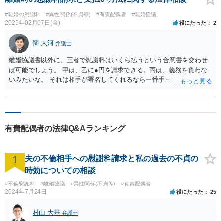
#離婚の慰謝料
#異性関係(不貞等)
#有責配偶者
#離婚協議
2025年02月07日(金)
役にたった
2
関 大河
弁護士
離婚協議書以外に、三者で慰謝料はいくら払うという合意書を交わせ
ば可能でしょう。 甲は、乙に●円を請求できる。丙は、義務を負わな
いみたいな。 それは相手が署名してくれるなら一番手っ取り早い方法
です。
有責配偶者の法律Q&Aランキング
1
夫の不倫相手への慰謝料請求と私の過去の不貞の
時効についての相談
#不倫慰謝料
#離婚協議
#異性関係(不貞等)
#有責配偶者
2024年7月24日
役にたった
25
村山 大基
弁護士