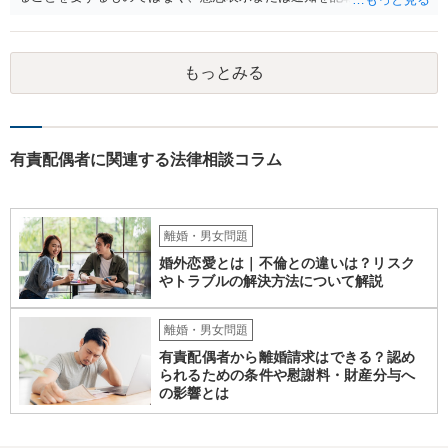
が、相手方のいわゆる支配圏内に置かれることをもって足りると考え
られます（最判昭和43年12月17日）。したがって、相手方の支配圏内
に入っていれば（郵便受けに投函するなど。実際には配達証明などを
もっとみる
つけたほうがよいでしょう。）、時効の完成猶予の効果を享受できる
と考えます。 その結果、催告の時効完成猶予期間の6か月の間に訴訟
提起をすることで請求が可能となります。
有責配偶者に関連する法律相談コラム
離婚・男女問題
婚外恋愛とは｜不倫との違いは？リスク
やトラブルの解決方法について解説
離婚・男女問題
有責配偶者から離婚請求はできる？認め
られるための条件や慰謝料・財産分与へ
の影響とは