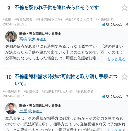
ている裁判例もありますので、担当弁護士に確認してみるとよいでし
ょう。 ＞・この事実が何か今回の裁判に影響することはあるのでしょ
9
不倫を疑われ子供を連れ去られそうです
うか？ 提訴時に請求している慰謝料額がいくらであるかにもよります
が、不貞が継続している事実自体は、上記のとおり増額事由になり得
#親権
#有責配偶者
#異性関係(不貞等)
#離婚すること自体
#不倫慰謝料
るので、請求を拡張するか、現状の請求額が認容されやすいように今
2024年9月19日
役にたった
6
後の攻防で主張立証していくことになるでしょう。方針について、担
離婚・男女問題に強い弁護士
当弁護士とよく相談してみるとよいと思います。
髙橋 俊太
弁護士
夫側の反応があまりにも過剰であるような印象ですが、【次の住まい
が決まったら子供を連れて出ていく】とのことなので、万一そのよう
な事態になってしまった場合には、即座に監護者指定・子の引渡しの
手続をとる必要がありますので、事前に心構えはしておいた方がよい
でしょう。 親権者や監護者の指定が争いになる場合、現在の実務では
「主たる監護者が父母いずれか」という基準で判断されます。具体的
10
不倫慰謝料請求時効の可能性と取り消し手段につ
には、子が生まれてから現在に至るまで、産休・育休取得の有無、子
いて。
の衣食住の世話、子の傷病時の看病等、保育園や習い事への対応など
#不倫慰謝料
#音信不通
#慰謝料請求したい側
#有責配偶者
に関する具体的（中心的）監護実績をもとにして、他方配偶者と比較
2024年3月17日
役にたった
2
して、自分が主として子を監護してきた者であるかどうかが重要にな
ります。【子供の監護は平日休日含めて8割私です。】ということでは
離婚・男女問題に強い弁護士
あるのですが、上記のとおり、様々な具体的な事情を踏まえて検討す
土屋 峻
弁護士
る必要があるので、最寄りの弁護士などに個別に相談することをお勧
意思表示は、その通知が相手方に到達した時からその効力を生ずるも
めいたします。
のですが（民法97条1項）、相手方によって直接受領され又は了知され
ることを要するものではなく、意思表示または通知を記載した書面