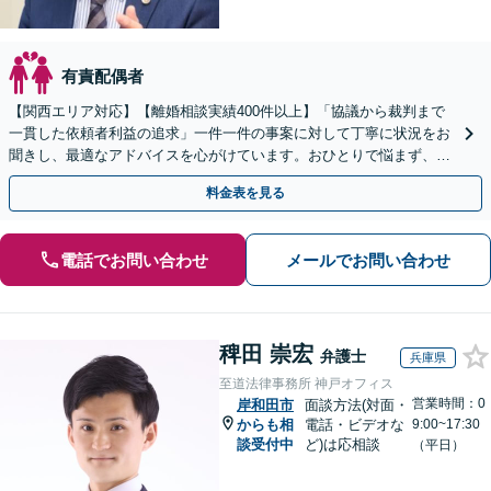
有責配偶者
【関西エリア対応】【離婚相談実績400件以上】「協議から裁判まで
一貫した依頼者利益の追求」一件一件の事案に対して丁寧に状況をお
聞きし、最適なアドバイスを心がけています。おひとりで悩まず、ぜ
ひ一度ご相談ください【完全個室対応】【子連れ相談可】
料金表を見る
電話でお問い合わせ
メールでお問い合わせ
稗田 崇宏
弁護士
兵庫県
至道法律事務所 神戸オフィス
営業時間：0
岸和田市
面談方法(対面・
からも相
電話・ビデオな
9:00~17:30
談受付中
ど)は応相談
（平日）