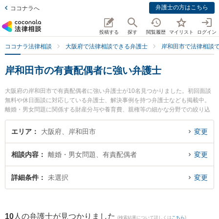
弁護士の方はこちら
ココナラへ
投稿する
探す
閲覧履歴
マイリスト
ログイン
ココナラ法律相談
大阪府で法律相談できる弁護士
岸和田市で法律相談
岸和田市の有責配偶者に強い弁護士
大阪府の岸和田市で有責配偶者に強い弁護士が10名見つかりました。初回面談
無料や休日面談に対応している弁護士、解決事例を持つ弁護士なども掲載中。
離婚・男女問題に関係する財産分与や養育費、親権等の細かな分野での絞り込
み検索もでき便利です。特に弁護士法人阪南合同法律事務所の十川 由紀子弁護
士やベリーベスト法律事務所 岸和田オフィスの池田 雅俊弁護士、弁護士法人法
エリア
大阪府、岸和田市
変更
律事務所ロイヤーズ・ハイ 岸和田オフィスの藤守 真之弁護士のプロフィール情
報や弁護士費用、強みなどが注目されています。『岸和田市で土日や夜間に発
相談内容
離婚・男女問題、有責配偶者
変更
生した有責配偶者のトラブルを今すぐに弁護士に相談したい』『有責配偶者の
トラブル解決の実績豊富な近くの弁護士を検索したい』『初回相談無料で有責
配偶者を法律相談できる岸和田市内の弁護士に相談予約したい』などでお困り
詳細条件
未選択
変更
の相談者さんにおすすめです。
10
人の弁護士が見つかりました
(検索結果について詳しくは
こちら
)