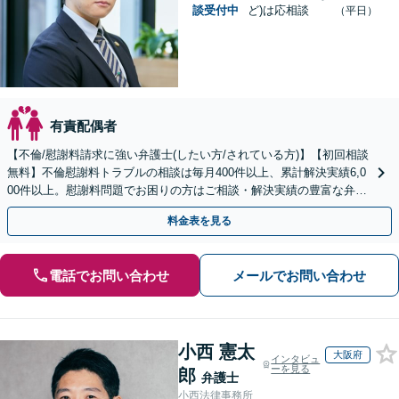
談受付中
ど)は応相談
（平日）
有責配偶者
【不倫/慰謝料請求に強い弁護士(したい方/されている方)】【初回相談
無料】不倫慰謝料トラブルの相談は毎月400件以上、累計解決実績6,0
00件以上。慰謝料問題でお困りの方はご相談・解決実績の豊富な弁護
士による無料相談をご利用ください。
料金表を見る
電話でお問い合わせ
メールでお問い合わせ
小西 憲太
大阪府
インタビュ
ーを見る
郎
弁護士
小西法律事務所