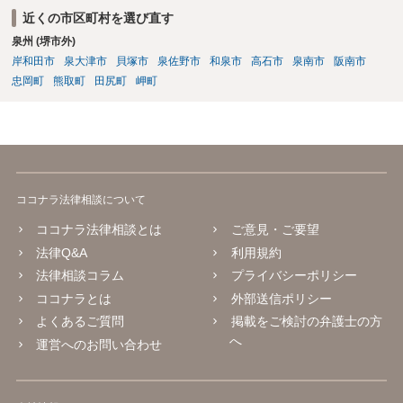
近くの市区町村を選び直す
泉州 (堺市外)
岸和田市
泉大津市
貝塚市
泉佐野市
和泉市
高石市
泉南市
阪南市
忠岡町
熊取町
田尻町
岬町
ココナラ法律相談について
ココナラ法律相談とは
ご意見・ご要望
法律Q&A
利用規約
法律相談コラム
プライバシーポリシー
ココナラとは
外部送信ポリシー
よくあるご質問
掲載をご検討の弁護士の方
へ
運営へのお問い合わせ