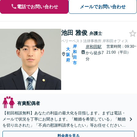
電話でお問い合わせ
メールでお問い合わせ
池田 雅俊
弁護士
ベリーベスト法律事務所 岸和田オフィス
岸
岸和田駅
営業時間：09:30~
大
和
21:00（平日）
から徒歩7
阪
|
田
分
府
市
有責配偶者
【初回相談無料】あなたの利益の最大化を目指します。まずは電話・
メールで状況を丁寧にお聞きします。「離婚を希望している」「離婚
を切り出された」「不貞の慰謝料請求をしたい」等お任せください。
【リーズナブルな料金設定】
料金表を見る