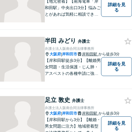
【地元密着】【南海電車「岸
詳細を見
和田駅」中央出口3分】悩みご
る
とがあれば気軽に相談でき
る“町医者的な弁護士”を目指
しています。身体の不調を感
じたらかかりつけの医師に診
半田 みどり
てもらうように、どうぞお気
弁護士
軽にご相談ください。
弁護士法人阪南合同法律事務所
大阪府
岸和田市
岸和田駅
から徒歩3分
|
【岸和田駅徒歩3分】【離婚男
詳細を見
女問題・生活保護・じん肺・
る
アスベストの各種申請に強
み】DV・モラハラを立証し、
被害者の権利を守れるよう、
最大限の努力をしてまいりま
足立 敦史
す。お困りごとがあれば、お
弁護士
気軽にご相談ください。
弁護士法人阪南合同法律事務所
大阪府
岸和田市
岸和田駅
から徒歩3分
|
【岸和田駅から3分】【離婚・
詳細を見
男女問題に注力】地域密着型
る