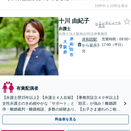
10件中 1-10件を表示
十川 由紀子
インタビューを
見る
弁護士
弁護士法人阪南合同法律事務所
岸
岸和田駅
営業時間：09:00~
大
和
17:00（平日）
から徒歩3
阪
|
田
分
府
市
有責配偶者
【弁護士歴15年以上】【弁護士４人在籍】【事務所設立４０年以上】
女性弁護士のきめ細やかな「サポート」と「助言」が強み！離婚調
停・離婚裁判・離婚相談、多数の経験あり。【お子さま連れのご相談
OK】【南海岸和田駅徒歩3分】
料金表を見る