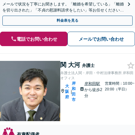
メールで状況を丁寧にお聞きします。「離婚を希望している」「離婚
を切り出された」「不貞の慰謝料請求をしたい」等お任せください。
【リーズナブルな料金設定】
料金表を見る
電話でお問い合わせ
メールでお問い合わせ
関 大河
弁護士
弁護士法人関・岸田・中村法律事務所 岸和田
オフィス
岸
岸和田駅
営業時間：10:00~
大
和
20:00（平日）
から徒歩2
阪
|
田
分
府
市
有責配偶者