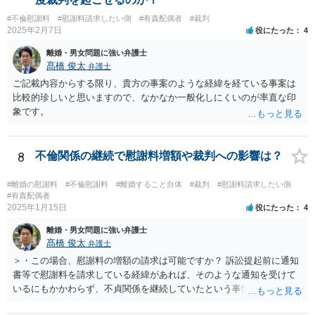
ます（離婚訴訟では反論が必要になってくると思いますが、調停段階
#不倫慰謝料
#慰謝料請求したい側
#有責配偶者
#裁判
からこちらの言い分や手の内を知らせることに余り意味はないように
2025年2月7日
役にたった
4
思います。）。
離婚・男女問題に強い弁護士
髙橋 俊太
弁護士
ご記載内容からする限り、貴方の事案のような経緯を経ている事案は
比較的珍しいと思いますので、なかなか一般化しにくいのが率直な印
象です。
8
不倫関係の継続で慰謝料増額や裁判への影響は？
#離婚の慰謝料
#不倫慰謝料
#離婚すること自体
#裁判
#慰謝料請求したい側
#有責配偶者
2025年1月15日
役にたった
4
離婚・男女問題に強い弁護士
髙橋 俊太
弁護士
＞・この場合、慰謝料の増額の請求は可能ですか？ 訴訟提起前に通知
書等で慰謝料を請求している経緯があれば、そのような通知を受けて
いるにもかかわらず、不貞関係を継続していたという事情は悪質性を
基礎付けるものであり、増額事由になり得ます。そのような判断をし