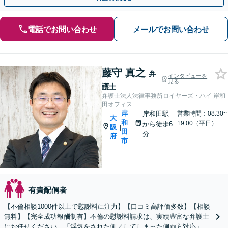
電話でお問い合わせ
メールでお問い合わせ
藤守 真之
弁
インタビューを
見る
護士
弁護士法人法律事務所ロイヤーズ・ハイ 岸和
田オフィス
岸
岸和田駅
営業時間：08:30~
大
和
19:00（平日）
から徒歩6
阪
|
田
分
府
市
有責配偶者
【不倫相談1000件以上で慰謝料に注力】【口コミ高評価多数】【相談
無料】【完全成功報酬制有】不倫の慰謝料請求は、実績豊富な弁護士
にお任せください。「浮気をされた側／してしまった側両方対応」人