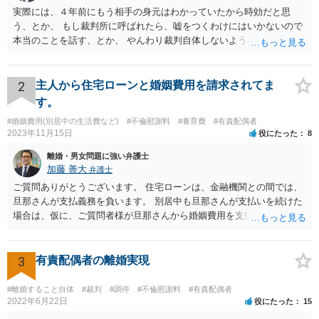
実際には、４年前にもう相手の身元はわかっていたから時効だと思
う、とか、 もし裁判所に呼ばれたら、嘘をつくわけにはいかないので
本当のことを話す、とか、 やんわり裁判自体しないように説得するの
がいいと思います。
2
主人から住宅ローンと婚姻費用を請求されてま
す。
#婚姻費用(別居中の生活費など)
#不倫慰謝料
#養育費
#有責配偶者
2023年11月15日
役にたった
8
離婚・男女問題に強い弁護士
加藤 善大
弁護士
ご質問ありがとうございます。 住宅ローンは、金融機関との間では、
旦那さんが支払義務を負います。 別居中も旦那さんが支払いを続けた
場合は、仮に、ご質問者様が旦那さんから婚姻費用を支払ってもらう
場合の本来の婚姻費用から、 旦那さんが支払っている住宅ローンの一
部の額を引いた額が婚姻費用として支払われることになることが多い
です。 また、離婚をする際の財産分与において考慮されることもあり
3
有責配偶者の離婚実現
ます。 他方、旦那さんが住宅ローンを支払わなくなってしまう場合が
あります。 その場合に、ご質問者様が、その後もご自宅に住み続けた
#離婚すること自体
#裁判
#調停
#不倫慰謝料
#有責配偶者
い場合は、実質的にご質問者様が住宅ローンをお支払になる必要が出
2022年6月22日
役にたった
15
てくる可能性があります。 もし支払わない場合は、抵当権の実行とし