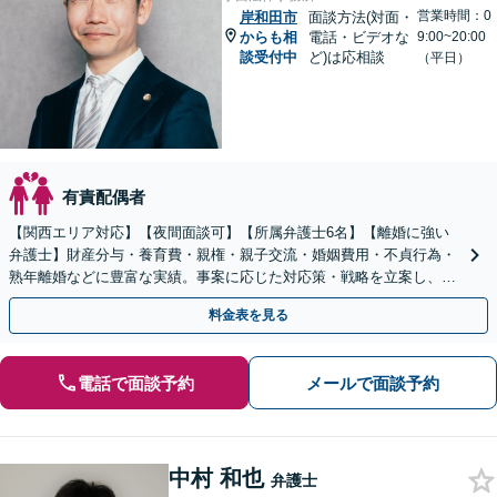
営業時間：0
岸和田市
面談方法(対面・
からも相
電話・ビデオな
9:00~20:00
談受付中
ど)は応相談
（平日）
有責配偶者
【関西エリア対応】【夜間面談可】【所属弁護士6名】【離婚に強い
弁護士】財産分与・養育費・親権・親子交流・婚姻費用・不貞行為・
熟年離婚などに豊富な実績。事案に応じた対応策・戦略を立案し、全
力で闘います。明るい人生の再スタートを！
料金表を見る
電話で面談予約
メールで面談予約
中村 和也
弁護士