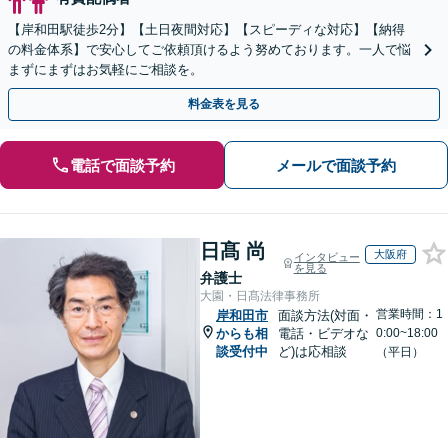
【岸和田駅徒歩2分】【土日夜間対応】【スピーディな対応】【納得
の料金体系】で安心してご依頼頂けるよう努めております。一人で悩
まずにまずはお気軽にご相談を。
料金表を見る
電話で面談予約
メールで面談予約
日髙 尚
大阪府
インタビュー
を見る
弁護士
大園・日髙法律事務所
営業時間：1
岸和田市
面談方法(対面・
からも相
電話・ビデオな
0:00~18:00
談受付中
ど)は応相談
（平日）