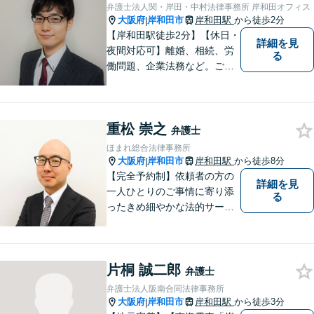
弁護士法人関・岸田・中村法律事務所 岸和田オフィス
大阪府
岸和田市
岸和田駅
から徒歩2分
|
【岸和田駅徒歩2分】【休日・
詳細を見
夜間対応可】離婚、相続、労
る
働問題、企業法務など。ご依
頼者さまのお話を親身に伺
い、解決へ向けてベストな方
法をご提案いたします。不安
重松 崇之
はお一人で抱えず、ぜひ弁護
弁護士
士へご相談ください【完全個
ほまれ総合法律事務所
室】
大阪府
岸和田市
岸和田駅
から徒歩8分
|
【完全予約制】依頼者の方の
詳細を見
一人ひとりのご事情に寄り添
る
ったきめ細やかな法的サービ
スを心がけております。お困
りの方は、お気軽にご相談く
ださい。初回法律相談は３０
片桐 誠二郎
分無料です。
弁護士
弁護士法人阪南合同法律事務所
大阪府
岸和田市
岸和田駅
から徒歩3分
|