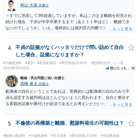
て、強制的にご自宅が売却されてしまう可能性があるからです。 可能
村山 大基
弁護士
であれば、婚姻費用の額、親権を取得するために現時点でしておくべ
＞すでに別居して3年経過していますが、私はこのまま離婚を拒否され
きこと等も含め、お近くの弁護士に直接相談して、アドバイス等を求
続けた場合、子供が中学卒業するまで（あと１１年ほど）、離婚でき
めることをお勧めします。
ないのでしょうか。 いえ、最終的には裁判官の判断ですが、現時点で
すでに同居期間の３倍以上別居していますし、 中学卒業するまで絶対
に離婚できない、ということもないと思います。 すでに依頼されてい
るということですし、例えば離婚後の養育費額について譲歩するなど
4
不貞の証拠がなくハッタリだけで問い詰めて自白
離婚の条件含めて、考えておられる通り打診してみると良いと思いま
した場合、証拠になりますか？
す。 また、調停で第三者を介して再度協議してみる、ということも考
#不倫慰謝料
#裁判
#有責配偶者
#異性関係(不貞等)
#慰謝料請求したい側
えられます。
2024年9月26日
役にたった
10
離婚・男女問題に強い弁護士
髙橋 俊太
弁護士
配偶者の自白ということであれば、実務的には配偶者の自白のみで不
貞を認定する裁判例はほとんどないように思われます。自白と整合す
る客観的証拠や裏付けが必須であるとお考えいただいた方がよいでし
ょう。
5
不倫後の再構築と離婚、慰謝料発生の可能性は？
#離婚の慰謝料
#不倫慰謝料
#育児放棄
#異性関係(不貞等)
#有責配偶者