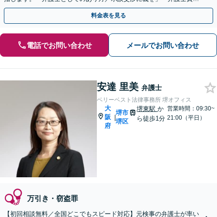
にこだわる」依頼者さまに寄り添った金額設定
料金表を見る
電話でお問い合わせ
メールでお問い合わせ
安達 里美
弁護士
ベリーベスト法律事務所 堺オフィス
大
堺東駅
か
営業時間：09:30~
堺市
阪
|
21:00（平日）
ら徒歩1分
堺区
府
万引き・窃盗罪
【初回相談無料／全国どこでもスピード対応】元検事の弁護士が率い