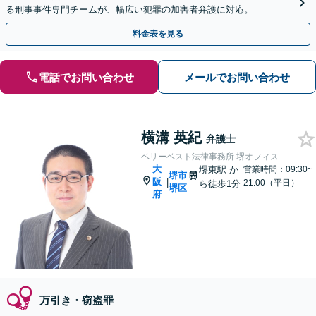
る刑事事件専門チームが、幅広い犯罪の加害者弁護に対応。
料金表を見る
電話でお問い合わせ
メールでお問い合わせ
横溝 英紀
弁護士
ベリーベスト法律事務所 堺オフィス
大
堺東駅
か
営業時間：09:30~
堺市
阪
|
21:00（平日）
ら徒歩1分
堺区
府
万引き・窃盗罪