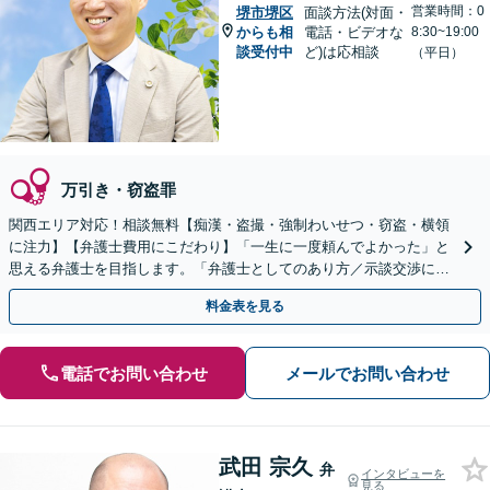
営業時間：0
堺市堺区
面談方法(対面・
からも相
電話・ビデオな
8:30~19:00
談受付中
ど)は応相談
（平日）
万引き・窃盗罪
関西エリア対応！相談無料【痴漢・盗撮・強制わいせつ・窃盗・横領
に注力】【弁護士費用にこだわり】「一生に一度頼んでよかった」と
思える弁護士を目指します。「弁護士としてのあり方／示談交渉に義
を」「弁護士費用にこだわる」依頼者に寄り添った金額設定
料金表を見る
電話でお問い合わせ
メールでお問い合わせ
武田 宗久
弁
インタビューを
見る