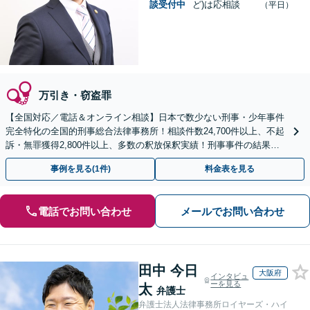
談受付中
ど)は応相談
（平日）
万引き・窃盗罪
【全国対応／電話＆オンライン相談】日本で数少ない刑事・少年事件
完全特化の全国的刑事総合法律事務所！相談件数24,700件以上、不起
訴・無罪獲得2,800件以上、多数の釈放保釈実績！刑事事件の結果は
弁護士の腕次第で変わります【初回相談無料】
事例を見る(1件)
料金表を見る
電話でお問い合わせ
メールでお問い合わせ
田中 今日
大阪府
インタビュ
ーを見る
太
弁護士
弁護士法人法律事務所ロイヤーズ・ハイ