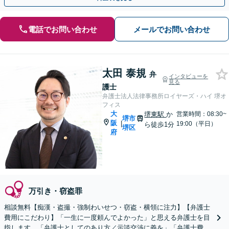
電話でお問い合わせ
メールでお問い合わせ
太田 泰規
弁
インタビューを
見る
護士
弁護士法人法律事務所ロイヤーズ・ハイ 堺オ
フィス
大
堺東駅
か
営業時間：08:30~
堺市
阪
|
19:00（平日）
ら徒歩1分
堺区
府
万引き・窃盗罪
相談無料【痴漢・盗撮・強制わいせつ・窃盗・横領に注力】【弁護士
費用にこだわり】「一生に一度頼んでよかった」と思える弁護士を目
指します。「弁護士としてのあり方／示談交渉に義を」「弁護士費用