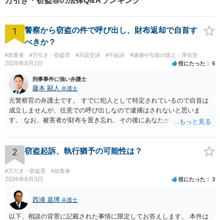
万引き・窃盗罪の法律Q&Aランキング
1
警察から窃盗の件で呼び出し、財布返却で自首す
べきか？
#加害者
#万引き・窃盗罪
#示談交渉
#不起訴
#逮捕や勾留の阻止・準抗告
2026年8月2日
役にたった
5
刑事事件に強い弁護士
藤本 顯人
弁護士
元警察官の弁護士です。 すでに犯人として特定されているので自首は
成立しませんが、任意での呼び出しなので逮捕はされないと思いま
す。 なお、被害者が財布を置き忘れ、その後にあなたがトイレに入
り、再び被害者がトイレに戻ったら財布が無かったような事情がある
と言い逃れはかなり厳しいものと思います。
2
窃盗起訴、執行猶予の可能性は？
#万引き・窃盗罪
#加害者
2026年8月3日
役にたった
3
西浦 嘉博
弁護士
以下、相談の背景に記載された事情に限定してお答えします。 本件は