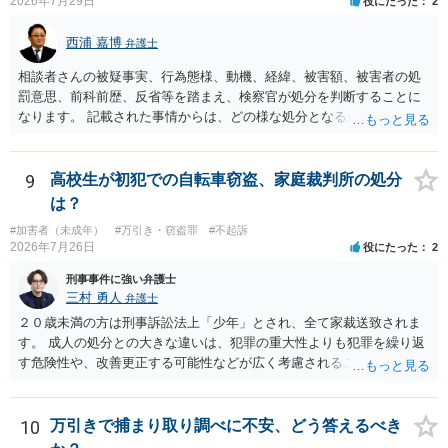
2026年7月29日
役にたった
2
西浦 嘉博
弁護士
相談者さんの被疑事実、行為態様、動機、経緯、被害額、被害者の処
罰意思、前科前歴、反省等を踏まえ、検察官が処分を判断することに
なります。 記載された事情からは、どの様な処分となるかを明確に判
断することは困難です。 少なくとも検察官が弁済を示唆したことにつ
いては、相談者さんにとって有意な事情と考えて良いのではないでし
ょうか。 上記、ご参考ください。
9
高校生が初犯での自転車窃盗、家庭裁判所の処分
は？
#加害者（未成年）
#万引き・窃盗罪
#不起訴
2026年7月26日
役にたった
2
刑事事件に強い弁護士
三村 勇人
弁護士
２０歳未満の方は刑事訴訟法上「少年」とされ、全て家裁送致されま
す。 成人の処分との大きな違いは、犯罪の重大性よりも犯罪を繰り返
す危険性や、改善更正する可能性などが広く考慮されることです。 そ
のため、生活環境が悪い方や反社会的な生活を送っていれば、ぐ犯少
年とされ、犯罪を犯していなくとも、不良交友等が原因で、保護観察
や少年院送致される可能性もあります。 本件生活状況が分かりません
10
万引きで捕まり取り調べに不安、どう答えるべき
ので、適切なアドバイスがしにくいのですが、通常初犯の自転車窃盗