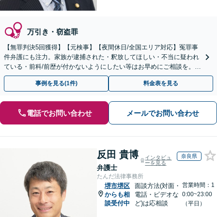
万引き・窃盗罪
【無罪判決5回獲得】【元検事】【夜間休日/全国エリア対応】冤罪事
件弁護にも注力。家族が逮捕された・釈放してほしい・不当に疑われ
ている・前科/前歴が付かないようにしたい等はお早めにご相談を。迅
速に的確な対応に定評あり【分割払い可】
事例を見る(1件)
料金表を見る
電話でお問い合わせ
メールでお問い合わせ
反田 貴博
奈良県
インタビュ
ーを見る
弁護士
たんだ法律事務所
営業時間：1
堺市堺区
面談方法(対面・
からも相
電話・ビデオな
0:00~23:00
談受付中
ど)は応相談
（平日）