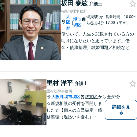
坂田 泰紘
弁護士
福智法律事務所
大
堺東駅
か
営業時間：10:00~
堺市
阪
|
17:00（平日）
ら徒歩4分
堺区
府
傷ついて、人生を悲観されている方の
助けになりたいと思っています。借
金・債務整理／離婚問題／相続など、
法律は弱者救済のためのものですから
お気軽に、悩み相談の代わりにお声が
けください。相談者から「気軽で相談
しやすかった」と言ってもらえる事務
所を目指します
里村 洋平
弁護士
里村法律事務所
大阪府
堺市堺区
堺東駅
から徒歩7分
|
☆新規相談の受付を再開しま
詳細を見
した☆【個人の自己破産・債
る
務整理（過払いを含む）・法
人の破産・刑事事件・交通事
故を主に取扱い】【債務関