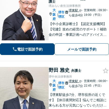
護士
堺みらい創生法律事務所
大
堺東駅
か
営業時間：09:30~
堺市
阪
|
19:00（平日）
ら徒歩4分
堺区
府
【中小企業診断士】【認定支援機関】
【宅建】攻めの経営のサポート！補助
金の申請・事業計画へのアドバイス／
不動産に関する法的トラブルもお任
せ！財産分与・事業継承／交通事故／
電話で面談予約
メールで面談予約
債務整理／労働問題も【夜間・休日面
談】【完全個室】【堺東駅4分】
野田 雅史
弁護士
堺中央法律事務所
大
堺東駅
か
営業時間：08:00~
堺市
阪
|
22:45（平日）
ら徒歩7分
堺区
府
【堺東駅徒歩7分、堺市役所の近くで
す】【休日夜間対応】悩んでご相談に
来られる方が元気になっていただける