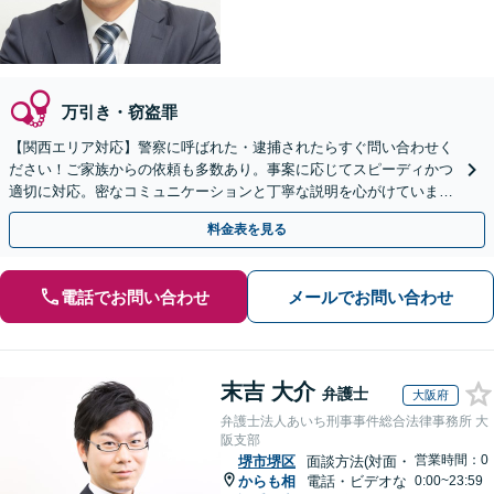
万引き・窃盗罪
【関西エリア対応】警察に呼ばれた・逮捕されたらすぐ問い合わせく
ださい！ご家族からの依頼も多数あり。事案に応じてスピーディかつ
適切に対応。密なコミュニケーションと丁寧な説明を心がけています
【初回相談無料】【休日・夜間対応可】
料金表を見る
電話でお問い合わせ
メールでお問い合わせ
末吉 大介
弁護士
大阪府
弁護士法人あいち刑事事件総合法律事務所 大
阪支部
営業時間：0
堺市堺区
面談方法(対面・
からも相
電話・ビデオな
0:00~23:59