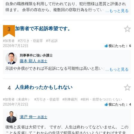
自身の職務権限を利用して行われており、犯行態様は悪質と評価され
得ます。 余罪の存在から、複数回の窃取行為を行っていたことも悪質
性に加味されます。 また、被害額も窃盗事案としては多額の部類に入
ると思われます。 他方、余罪を含めた全額を弁済していることは、被
害者の経済的損害の回復として有利に斟酌されます。 また、前科前歴
3
加害者で不起訴希望です。
を有しないことも、規範意識が鈍磨しきっているとまでは言えず、有
利な点です。 その他、家族の監督等の情状証拠を適切に提出すること
#加害者
#万引き・窃盗罪
#不起訴
で、私見ですが、執行猶予判決を視野に入れることが可能な事案と思
2026年7月12日
役にたった
6
われます。 上記、一つの意見として参考ください。
刑事事件に強い弁護士
藤本 顯人
弁護士
示談や弁償ができれば不起訴になる可能性は高いと思います。
4
人生終わったかもしれない
#加害者（未成年）
#万引き・窃盗罪
#刑事裁判
#前科・前歴をつけたくない
2026年7月22日
役にたった
4
瀬戸 伸一
弁護士
後悔と反省は大切です。 ですが、人生は終わってなどいません。 この
ことを反省してこれからの生活で犯罪を犯さないようにすれば大丈夫