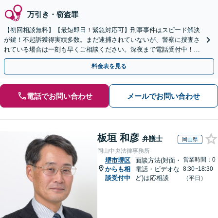
万引き・窃盗罪
【初回相談無料】【最短即日！緊急対応可】刑事事件はスピード解決
が鍵！不起訴獲得実績多数。まだ逮捕されていないが、警察に捜査さ
れている場合は一刻も早くご相談ください。深夜まで電話受付中！痴
漢／盗撮／のぞき／その他性犯罪など
料金表を見る
電話でお問い合わせ
メールでお問い合わせ
板垣 和彦
弁護士
岡山県
岡山中央法律事務所
営業時間：0
堺市堺区
面談方法(対面・
からも相
電話・ビデオな
8:30~18:30
談受付中
ど)は応相談
（平日）