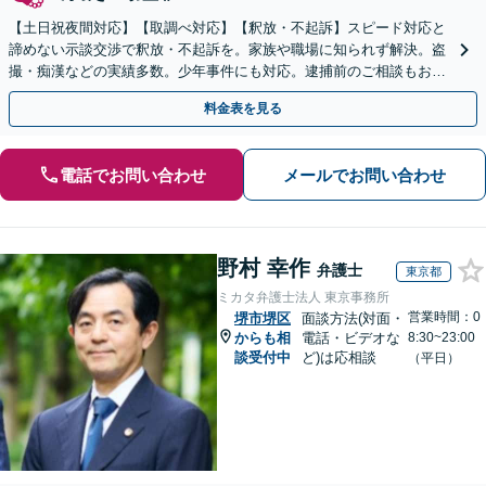
【土日祝夜間対応】【取調べ対応】【釈放・不起訴】スピード対応と
諦めない示談交渉で釈放・不起訴を。家族や職場に知られず解決。盗
撮・痴漢などの実績多数。少年事件にも対応。逮捕前のご相談もお任
せください。【堺東駅5分】【オンライン可】
料金表を見る
電話でお問い合わせ
メールでお問い合わせ
野村 幸作
弁護士
東京都
ミカタ弁護士法人 東京事務所
営業時間：0
堺市堺区
面談方法(対面・
からも相
電話・ビデオな
8:30~23:00
談受付中
ど)は応相談
（平日）