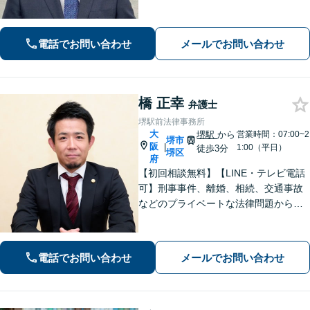
と幸いでございます。まずは、お気軽
に法律相談のご予約についてお問合せ
ください。分野によっては、初回30分
電話でお問い合わせ
メールでお問い合わせ
間の無料相談を実施しております。
橋 正幸
弁護士
堺駅前法律事務所
大
堺駅
から
営業時間：07:00~2
堺市
阪
|
1:00（平日）
徒歩3分
堺区
府
【初回相談無料】【LINE・テレビ電話
可】刑事事件、離婚、相続、交通事故
などのプライベートな法律問題から、
契約書レビューなどの企業法務や学校
法務、プロスポーツ選手の相談まで幅
広く対応。トラブル解決のための身近
電話でお問い合わせ
メールでお問い合わせ
な相談相手として、お気軽にご連絡く
ださい。