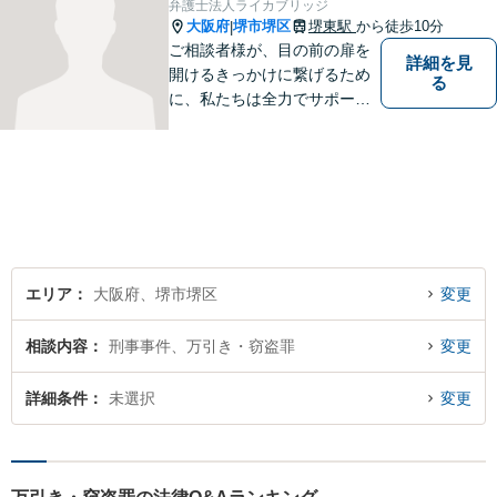
弁護士法人ライカブリッジ
します。【夜間土日祝可】
大阪府
堺市堺区
堺東駅
から徒歩10分
|
ご相談者様が、目の前の扉を
詳細を見
開けるきっかけに繋げるため
る
に、私たちは全力でサポート
させていただきます。お悩み
の方は、一人で抱え込まずお
気軽にご相談ください。
エリア
大阪府、堺市堺区
変更
相談内容
刑事事件、万引き・窃盗罪
変更
詳細条件
未選択
変更