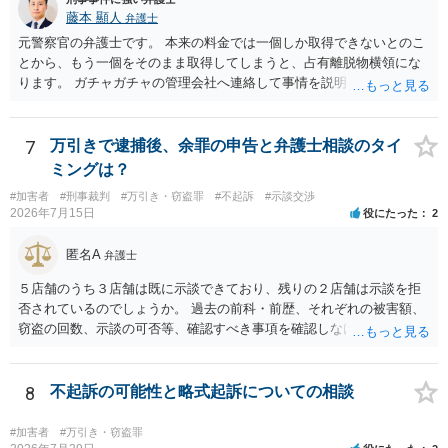
藤本 顯人
弁護士
元警察官の弁護士です。 本来の料金では一個しか取得できないとのこ
とから、もう一個をそのまま取得してしまうと、占有離脱物横領にな
ります。 ガチャガチャの管理会社へ連絡して事情を説明して一個返還
するか、一回分の追加料金を支払って取得するのが良いと思います。
あるいは管理会社がお金は不要かつ返還不要との申し出があれば取得
しても問題ありません。
7
万引きで逮捕後、余罪の申告と弁護士相談のタイ
ミングは？
#加害者
#刑事裁判
#万引き・窃盗罪
#不起訴
#示談交渉
2026年7月15日
役にたった
2
匿名A
弁護士
５店舗のうち３店舗は既に示談できており、残りの２店舗は示談を拒
否されているのでしょうか。 過去の前科・前歴、それぞれの被害額、
窃盗の回数、示談の可否等、確認すべき事項を確認しなければ刑罰の
予想はできません。 刑事事件ですので、早めに弁護士に相談した方が
いいと思います。
8
不起訴の可能性と略式起訴についての相談
#加害者
#万引き・窃盗罪