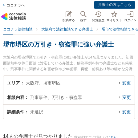
弁護士の方はこちら
ココナラへ
投稿する
探す
閲覧履歴
マイリスト
ログイン
ココナラ法律相談
大阪府で法律相談できる弁護士
堺市で法律相談でき
堺市堺区の万引き・窃盗罪に強い弁護士
大阪府の堺市堺区で万引き・窃盗罪に強い弁護士が14名見つかりました。初回
面談無料や休日面談に対応している弁護士、解決事例を持つ弁護士なども掲載
中。刑事事件に関係する加害者側や少年犯罪、再犯・前科あり等の細かな分野
での絞り込み検索もでき便利です。特に弁護士法人法律事務所ロイヤーズ・ハ
イ 堺オフィスの豊田 夕雪弁護士や東京スタートアップ法律事務所 堺支店の大
エリア
大阪府、堺市堺区
変更
泉 まどか弁護士、弁護士法人法律事務所ロイヤーズ・ハイ 堺オフィスの太田
泰規弁護士のプロフィール情報や弁護士費用、強みなどが注目されています。
相談内容
刑事事件、万引き・窃盗罪
変更
『堺市堺区で土日や夜間に発生した万引き・窃盗罪のトラブルを今すぐに弁護
士に相談したい』『万引き・窃盗罪のトラブル解決の実績豊富な近くの弁護士
を検索したい』『初回相談無料で万引き・窃盗罪を法律相談できる堺市堺区内
詳細条件
未選択
変更
の弁護士に相談予約したい』などでお困りの相談者さんにおすすめです。
14
人の弁護士が見つかりました
(検索結果について詳しくは
こちら
)