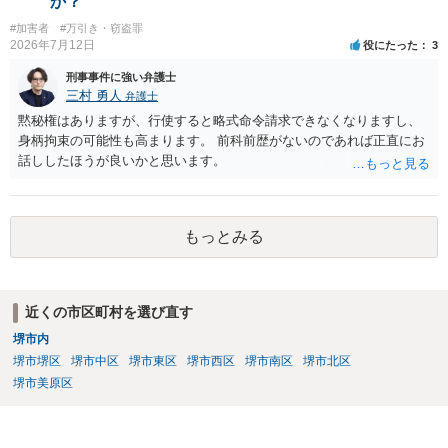
か？
で生活環境が整っていれば、審判不開始か不処分となる可能性はあり
#加害者
#万引き・窃盗罪
ます。
2026年7月12日
役にたった
3
刑事事件に強い弁護士
三村 勇人
弁護士
黙秘権はありますが、行使すると略式命令請求できなくなりますし、
身柄拘束の可能性も高まります。 前科前歴がないのであれば正直にお
話ししたほうが良いかと思います。
もっとみる
近くの市区町村を選び直す
堺市内
堺市堺区
堺市中区
堺市東区
堺市西区
堺市南区
堺市北区
堺市美原区