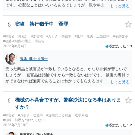
です。 心配なことはいろいろあるでしょうが、親や年上の兄弟や信頼
できる人（先生など）に心配事を相談すると心が落ち着くと思いま
す。
5
窃盗 執行猶予中 冤罪
#加害者（再犯）
#加害者
#万引き・窃盗罪
#冤罪・無実・正当防衛
#示談交渉
#逮捕や勾留の阻止・準抗告
2026年8月4日
役にたった
3
鬼沢 健士
弁護士
売った商品と被害品が一致しているとなると、かなり弁解が苦しいで
しょうが、 被害品は指輪ですから一致しないはずです。 被害の裏付け
ができなければ無実であることはわかってもらえるはずです。
6
機械の不具合ですが、警察沙汰になる事はありま
すか？
#加害者
#万引き・窃盗罪
#逮捕による解雇・退学回避
#前科・前歴をつけたくない
2026年7月18日
役にたった
2
刑事事件に強い弁護士