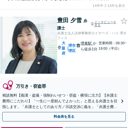
14件中 1-14件を表示
豊田 夕雪
弁
インタビューを
見る
護士
弁護士法人法律事務所ロイヤーズ・ハイ 堺オ
フィス
大
堺東駅
か
営業時間：08:30~
堺市
阪
|
19:00（平日）
ら徒歩1分
堺区
府
万引き・窃盗罪
相談無料【痴漢・盗撮・強制わいせつ・窃盗・横領に注力】【弁護士
費用にこだわり】「一生に一度頼んでよかった」と思える弁護士を目
指します。「弁護士としてのあり方／示談交渉に義を」「弁護士費用
にこだわる」依頼者さまに寄り添った金額設定
料金表を見る