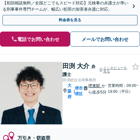
【初回相談無料／全国どこでもスピード対応】元検事の弁護士が率い
る刑事事件専門チームが、幅広い犯罪の加害者弁護に対応。
料金表を見る
電話でお問い合わせ
メールでお問い合わせ
田渕 大介
弁
インタビューを
見る
護士
田渕総合法律事務所
大
堺東駅
か
営業時間：09:00~
堺市
阪
|
19:00（平日）
ら徒歩5分
堺区
府
万引き・窃盗罪