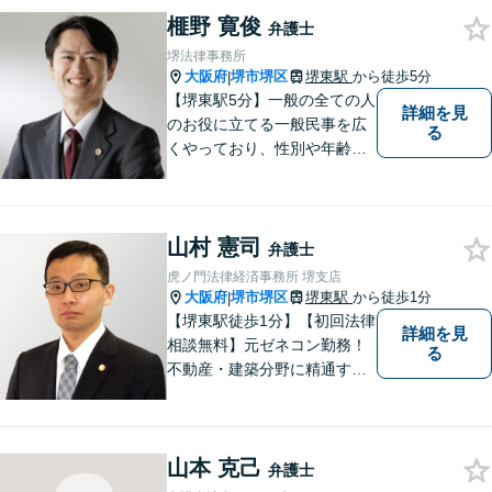
係・刑事事件・交通事故は初
榧野 寛俊
回相談無料（特に時間制限は
弁護士
ありません）】【堺東徒歩７
堺法律事務所
分】【分割払い・法テラス利
大阪府
堺市堺区
堺東駅
から徒歩5分
|
用もご相談下さい】
【堺東駅5分】一般の全ての人
詳細を見
のお役に立てる一般民事を広
る
くやっており、性別や年齢を
問わず様々なご相談、ご依頼
を受けています。相談者の
方、依頼者の方の気持ちに真
山村 憲司
摯に寄り添い、困難な問題に
弁護士
も粘り強く対峙して、信頼を
虎ノ門法律経済事務所 堺支店
積み重ねていきたいと考えて
大阪府
堺市堺区
堺東駅
から徒歩1分
|
います。
【堺東駅徒歩1分】【初回法律
詳細を見
相談無料】元ゼネコン勤務！
る
不動産・建築分野に精通する
弁護士。その他、遺産相続・
労働問題・債権回収など多岐
にわたる事案に対応可能で
山本 克己
す！全国の支店ネットワーク
弁護士
を活かし、迅速な解決を目指