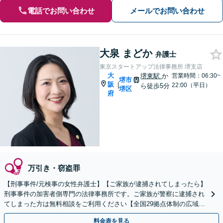
電話でお問い合わせ
メールでお問い合わせ
大泉 まどか
弁護士
東京スタートアップ法律事務所 堺支店
大
堺東駅
か
営業時間：06:30~
堺市
阪
|
22:00（平日）
ら徒歩5分
堺区
府
万引き・窃盗罪
【刑事事件/元検事の女性弁護士】【ご家族が逮捕されてしまったら】
刑事事件の加害者側専門の法律事務所です。ご家族が警察に逮捕され
てしまった方は無料相談をご利用ください【全国29拠点体制の広域対
応】【弁護士待機中/当日中の電話相談可(予約制)】
料金表を見る