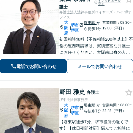
インタビューを
見る
護士
弁護士法人法律事務所ロイヤーズ・ハイ 堺オ
フィス
大
堺東駅
か
営業時間：08:30~
堺市
阪
|
19:00（平日）
ら徒歩1分
堺区
府
初回相談無料【不倫相談200件以上】不
倫の慰謝料請求は、実績豊富な弁護士
にお任せください。大阪南出身の人情
派弁護士が対応【交通事故も強い】交
通事故に遭われてお困りの方はお気軽
電話でお問い合わせ
メールでお問い合わせ
にお電話ください【当日／夜間／休日
の相談可】
野田 雅史
弁護士
堺中央法律事務所
大
堺東駅
か
営業時間：08:00~
堺市
阪
|
22:45（平日）
ら徒歩7分
堺区
府
【堺東駅徒歩7分、堺市役所の近くで
す】【休日夜間対応】悩んでご相談に