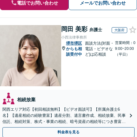
電話でお問い合わせ
メールでお問い合わせ
岡田 美彩
弁護士
大阪府
小西法律事務所
営業時間：0
堺市堺区
面談方法(対面・
からも相
電話・ビデオな
9:00~20:00
談受付中
ど)は応相談
（平日）
相続放棄
関西エリア対応【初回相談無料】【ビデオ面談可】【所属弁護士6
名】【遺産相続の経験豊富】遺産分割、遺言書作成、相続放棄、民事
信託、相続対策、株式・事業の相続、暗号資産の相続等につき豊富な
対応実績。【バリアフリー】【完全個室対応】
料金表を見る