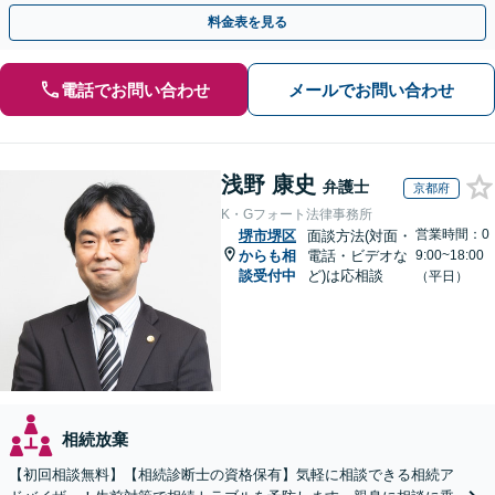
対応しております【休日・夜間相談可】
料金表を見る
電話でお問い合わせ
メールでお問い合わせ
浅野 康史
弁護士
京都府
K・Gフォート法律事務所
営業時間：0
堺市堺区
面談方法(対面・
からも相
電話・ビデオな
9:00~18:00
談受付中
ど)は応相談
（平日）
相続放棄
【初回相談無料】【相続診断士の資格保有】気軽に相談できる相続ア