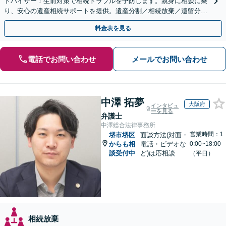
ドバイザー！生前対策で相続トラブルを予防します。親身に相談に乗
り、安心の遺産相続サポートを提供。遺産分割／相続放棄／遺留分も
お任せ！【出張サポート】【完全個室】【丸太町駅6分】
料金表を見る
電話でお問い合わせ
メールでお問い合わせ
中澤 拓夢
大阪府
インタビュ
ーを見る
弁護士
中澤総合法律事務所
営業時間：1
堺市堺区
面談方法(対面・
からも相
電話・ビデオな
0:00~18:00
談受付中
ど)は応相談
（平日）
相続放棄