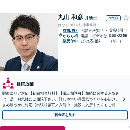
丸山 和彦
弁護士
大阪府
はなぞの綜合法律事務所
営業時間：0
堺市堺区
面談方法(対面・
からも相
電話・ビデオな
0:00~23:59
談受付中
ど)は応相談
（平日）
相続放棄
関西エリア対応【初回相談無料】【電話相談可】相続に関するお悩み
は、是非お気軽にご相談下さい。話しやすい雰囲気づくりを心掛け、
きめ細やかに対応【出張相談可／入院中・施設に入所中の方もご相談
ください】【車いす利用可】
料金表を見る