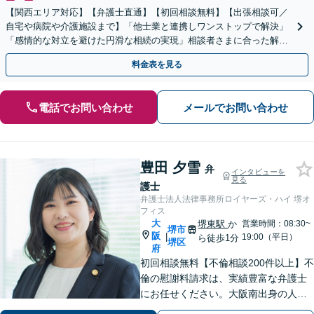
【関西エリア対応】【弁護士直通】【初回相談無料】【出張相談可／
自宅や病院や介護施設まで】「他士業と連携しワンストップで解決」
「感情的な対立を避けた円滑な相続の実現」相談者さまに合った解決
のプランをご提案
料金表を見る
電話でお問い合わせ
メールでお問い合わせ
豊田 夕雪
弁
インタビューを
見る
護士
弁護士法人法律事務所ロイヤーズ・ハイ 堺オ
フィス
大
堺東駅
か
営業時間：08:30~
堺市
阪
|
19:00（平日）
ら徒歩1分
堺区
府
初回相談無料【不倫相談200件以上】不
倫の慰謝料請求は、実績豊富な弁護士
にお任せください。大阪南出身の人情
派弁護士が対応【交通事故も強い】交