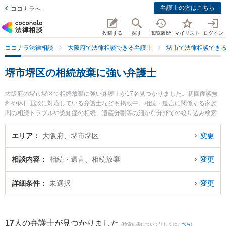
弁護士の方はこちら
ココナラへ
投稿する
探す
閲覧履歴
マイリスト
ログイン
ココナラ法律相談
大阪府で法律相談できる弁護士
堺市で法律相談でき
堺市堺区の相続放棄に強い弁護士
大阪府の堺市堺区で相続放棄に強い弁護士が17名見つかりました。初回面談無
料や休日面談に対応している弁護士なども掲載中。相続・遺言に関係する家族
間の相続トラブルや認知症の相続、遺産分割等の細かな分野での絞り込み検索
もでき便利です。特に福智法律事務所の坂田 泰紘弁護士や弁護士法人法律事務
所ロイヤーズ・ハイ 堺オフィスの豊田 夕雪弁護士、ベリーベスト法律事務所
エリア
大阪府、堺市堺区
変更
堺オフィスの横溝 英紀弁護士のプロフィール情報や弁護士費用、強みなどが注
目されています。『堺市堺区で土日や夜間に発生した相続放棄のトラブルを今
相談内容
相続・遺言、相続放棄
変更
すぐに弁護士に相談したい』『相続放棄のトラブル解決の実績豊富な近くの弁
護士を検索したい』『初回相談無料で相続放棄を法律相談できる堺市堺区内の
弁護士に相談予約したい』などでお困りの相談者さんにおすすめです。
詳細条件
未選択
変更
17
人の弁護士が見つかりました
(検索結果について詳しくは
こちら
)