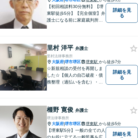
|
【初回相談料30分無料】【堺
詳細を見
東駅徒歩5分】【完全個室】弁
る
護士になる前に家庭裁判所で
の裁判官の経験があります。
改正された家事事件手続法の
もとでも仕事をしてきました
里村 洋平
ので、家庭裁判所の事件を中
弁護士
心に丁寧に対応したいと思っ
里村法律事務所
ています。
大阪府
堺市堺区
堺東駅
から徒歩7分
|
☆新規相談の受付を再開しま
詳細を見
した☆【個人の自己破産・債
る
務整理（過払いを含む）・法
人の破産・刑事事件・交通事
故を主に取扱い】【債務関
係・刑事事件・交通事故は初
榧野 寛俊
回相談無料（特に時間制限は
弁護士
ありません）】【堺東徒歩７
堺法律事務所
分】【分割払い・法テラス利
大阪府
堺市堺区
堺東駅
から徒歩5分
|
用もご相談下さい】
【堺東駅5分】一般の全ての人
詳細を見
のお役に立てる一般民事を広