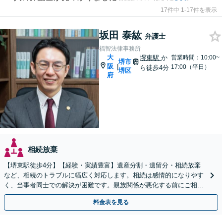
17件中 1-17件を表示
坂田 泰紘
弁護士
福智法律事務所
大
堺東駅
か
営業時間：10:00~
堺市
阪
|
17:00（平日）
ら徒歩4分
堺区
府
相続放棄
【堺東駅徒歩4分】【経験・実績豊富】遺産分割・遺留分・相続放棄
など、相続のトラブルに幅広く対応します。相続は感情的になりやす
く、当事者同士での解決が困難です。親族関係が悪化する前にご相談
ください。【夜間・休日対応可能】【完全個室完備】
料金表を見る