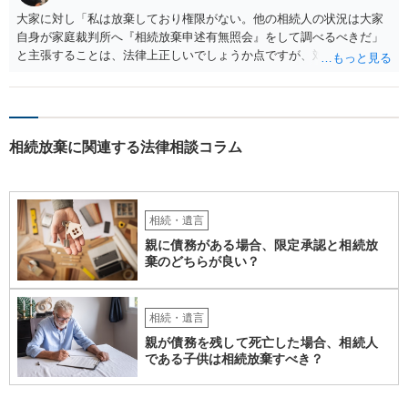
大家に対し「私は放棄しており権限がない。他の相続人の状況は大家
自身が家庭裁判所へ『相続放棄申述有無照会』をして調べるべきだ」
と主張することは、法律上正しいでしょうか点ですが、対応としては
法律的に正しいです。他の相続人の個人情報ですので安易に話をする
のは危険であること、利害関係人の大家としては、相続人を調査し
て、相続の有無や相続するのであれば退去等の話をその者とするのが
筋だからです。ご参考にしてください。
相続放棄に関連する法律相談コラム
相続・遺言
親に債務がある場合、限定承認と相続放
棄のどちらが良い？
相続・遺言
親が債務を残して死亡した場合、相続人
である子供は相続放棄すべき？