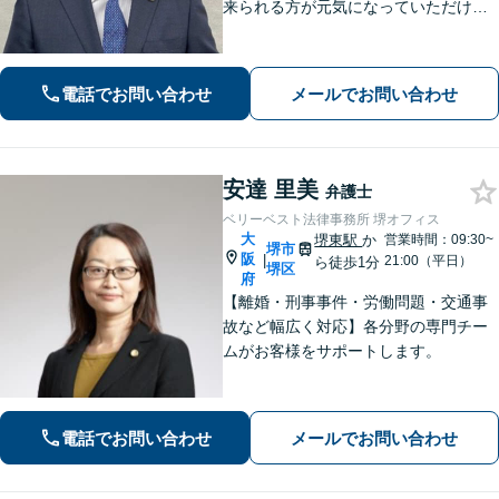
来られる方が元気になっていただける
と幸いでございます。まずは、お気軽
に法律相談のご予約についてお問合せ
ください。分野によっては、初回30分
電話でお問い合わせ
メールでお問い合わせ
間の無料相談を実施しております。
安達 里美
弁護士
ベリーベスト法律事務所 堺オフィス
大
堺東駅
か
営業時間：09:30~
堺市
阪
|
21:00（平日）
ら徒歩1分
堺区
府
【離婚・刑事事件・労働問題・交通事
故など幅広く対応】各分野の専門チー
ムがお客様をサポートします。
電話でお問い合わせ
メールでお問い合わせ