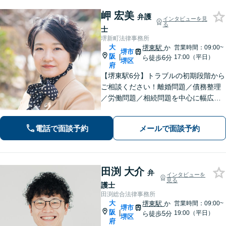
岬 宏美
弁護
インタビューを見
る
士
堺新町法律事務所
大
堺東駅
か
営業時間：09:00~
堺市
阪
|
17:00（平日）
ら徒歩6分
堺区
府
【堺東駅6分】トラブルの初期段階から
ご相談ください！離婚問題／債務整理
／労働問題／相続問題を中心に幅広く
対応。丁寧にお話をお聞きし、一人ひ
とりに合った解決策をご提示いたしま
電話で面談予約
メールで面談予約
す【完全個室】
田渕 大介
弁
インタビューを
見る
護士
田渕総合法律事務所
大
堺東駅
か
営業時間：09:00~
堺市
阪
|
19:00（平日）
ら徒歩5分
堺区
府