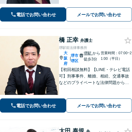
対応(法律相談は完全予約制)】各分野で
専門性の高い弁護士が寄り添い解決を
電話でお問い合わせ
メールでお問い合わせ
サポートします。
橋 正幸
弁護士
堺駅前法律事務所
大
堺駅
から
営業時間：07:00~2
堺市
阪
|
1:00（平日）
徒歩3分
堺区
府
【初回相談無料】【LINE・テレビ電話
可】刑事事件、離婚、相続、交通事故
などのプライベートな法律問題から、
契約書レビューなどの企業法務や学校
法務、プロスポーツ選手の相談まで幅
広く対応。トラブル解決のための身近
電話でお問い合わせ
メールでお問い合わせ
な相談相手として、お気軽にご連絡く
ださい。
太田 泰規
弁