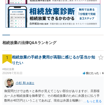
相続放棄の法律Q&Aランキング
1
相続放棄の手続き費用が高額に感じるが妥当か知
りたい
#相続放棄
2026年7月31日
役にたった
6
小杉 和
弁護士
御質問だけでは色々と条件が見えてこない部分がありますが、旦那様
お一人が相続放棄を御希望で、その相続放棄のために弁護士に払う手
数料が40万円ということであれば、現在は弁護士報酬が自由化されて
いるとはいえ、相当高額という印象です。私のところではその4分の1