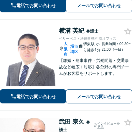
通事故に遭われてお困りの方はお気軽
電話でお問い合わせ
メールでお問い合わせ
にお電話ください【当日／夜間／休日
の相談可】
横溝 英紀
弁護士
ベリーベスト法律事務所 堺オフィス
大
堺東駅
か
営業時間：09:30~
堺市
阪
|
21:00（平日）
ら徒歩1分
堺区
府
【離婚・刑事事件・労働問題・交通事
故など幅広く対応】各分野の専門チー
ムがお客様をサポートします。
電話でお問い合わせ
メールでお問い合わせ
武田 宗久
弁
インタビューを
見る
護士