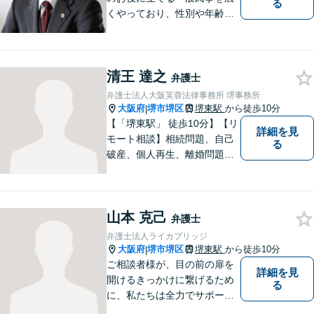
る
くやっており、性別や年齢を
問わず様々なご相談、ご依頼
を受けています。相談者の
方、依頼者の方の気持ちに真
清王 達之
摯に寄り添い、困難な問題に
弁護士
も粘り強く対峙して、信頼を
弁護士法人大阪芙蓉法律事務所 堺事務所
積み重ねていきたいと考えて
大阪府
堺市堺区
堺東駅
から徒歩10分
|
います。
【「堺東駅」 徒歩10分】【リ
詳細を見
モート相談】相続問題、自己
る
破産、個人再生、離婚問題な
ど、みなさまの状況をお聞き
した上で、過去の事例に即し
て、具体的な見通しをアドバ
山本 克己
イス致しますので、お気軽に
弁護士
ご相談ください。
弁護士法人ライカブリッジ
大阪府
堺市堺区
堺東駅
から徒歩10分
|
ご相談者様が、目の前の扉を
詳細を見
開けるきっかけに繋げるため
る
に、私たちは全力でサポート
させていただきます。お悩み