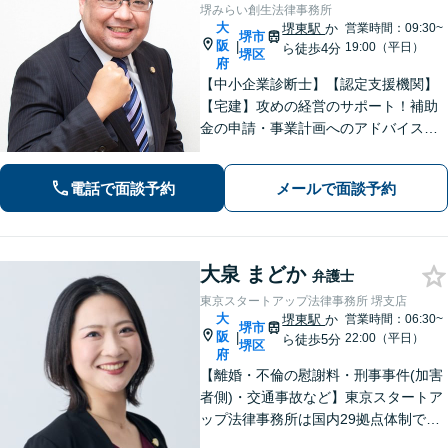
堺みらい創生法律事務所
大
堺東駅
か
営業時間：09:30~
堺市
阪
|
19:00（平日）
ら徒歩4分
堺区
府
【中小企業診断士】【認定支援機関】
【宅建】攻めの経営のサポート！補助
金の申請・事業計画へのアドバイス／
不動産に関する法的トラブルもお任
せ！財産分与・事業継承／交通事故／
電話で面談予約
メールで面談予約
債務整理／労働問題も【夜間・休日面
談】【完全個室】【堺東駅4分】
大泉 まどか
弁護士
東京スタートアップ法律事務所 堺支店
大
堺東駅
か
営業時間：06:30~
堺市
阪
|
22:00（平日）
ら徒歩5分
堺区
府
【離婚・不倫の慰謝料・刑事事件(加害
者側)・交通事故など】東京スタートア
ップ法律事務所は国内29拠点体制で全
国対応！【ご自宅からの電話相談にも