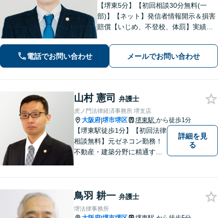
【堺東5分】【初回相談30分無料(一
部)】【ネット】発信者情報開示＆損害
賠償【いじめ、不登校、体罰】実績豊
富【離婚問題】不倫・離婚に注力／有
利な条件での慰謝料・離婚【労働問
電話でお問い合わせ
メールでお問い合わせ
題】ハラスメント事案の実績／裁判を
見据えて加害者・会社と交渉【土日祝
対応】
山村 憲司
弁護士
虎ノ門法律経済事務所 堺支店
大阪府
堺市堺区
堺東駅
から徒歩1分
|
【堺東駅徒歩1分】【初回法律
詳細を見
相談無料】元ゼネコン勤務！
る
不動産・建築分野に精通する
弁護士。その他、遺産相続・
労働問題・債権回収など多岐
にわたる事案に対応可能で
鳥羽 耕一
す！全国の支店ネットワーク
弁護士
を活かし、迅速な解決を目指
堺法律事務所
します。【夜間土日祝可】
大阪府
堺市堺区
堺東駅
から徒歩5分