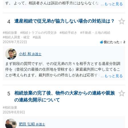
す。 よって、相談者さんは訴訟の相手方にはならなくなるので（明け
渡し請求の対象ではなくなるので）請求棄却となります。 相続放棄受
理証明を家庭裁判所で取得し、コピーを答弁書に添えて裁判所に提出
してください。 質問２について 請求棄却を求める答弁書を提出すれ
4
遺産相続で従兄弟が協力しない場合の対処法は？
ば、第１回期日は出席する必要がありません。その日は差支え（用事
があり出席できない）との記載で十分です。 質問３について 弁護士で
#相続放棄
#相続トラブルの代理交渉
#相続手続き
#不動産・土地の相続
はないので、ｍｉｎｔｓでの提出の必要は無いと思います。郵送（期
#相続人調査・確定
#協議
2026年7月22日
役にたった
2
限までに届けばよい）で十分です。 詳細は、書面記載の裁判所書記官
にお問い合わせください。 以上、ご参考まで。
小杉 和
弁護士
まず前段の質問ですが、その従兄弟の方々を相手方とする遺産分割調
停を（曾祖父の最後の住所地を管轄する）家庭裁判所に申し立てるこ
とが考えられます。裁判所からの呼出しがあれば応答する可能性がま
だあるのではないでしょうか。 後段の質問については、相続放棄は可
能と思われます。時間が思った以上にないので必要書類をてきぱきと
揃える必要があります。その点是非御注意ください。
5
相続放棄の完了後、物件の大家からの連絡や親族
の連絡先開示について
#相続放棄
2026年8月9日
肥田 弘昭
弁護士