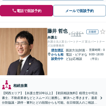
電話で面談予約
メールで面談予約
藤井 哲也
京都府
インタビュ
ーを見る
弁護士
弁護士法人富士パートナーズ 富士パートナー
ズ法律事務所
営業時間：0
堺市堺区
面談方法(対面・
からも相
電話・ビデオな
9:00~18:00
談受付中
ど)は応相談
（平日）
相続放棄
【関西エリア】【弁護士歴10年以上】【初回相談無料】税理士や司法
書士、不動産業者などとスムーズに連携し、解決へと導きます。遺産
分割協議・調停・審判とどの段階からも可能。在日韓国人のご相談も