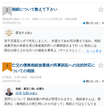
です。 ただ、弁護士に払う手数料とは別に戸籍の用意に一定の実費が
かかることになりますので、その費用も支払うべきものとして頭に置
2
相続について教えて下さい
いておいてください。 話を元に戻して、弁護士に対する手数料です
が、旦那様の収入や財産にもよりますが、法テラスに御連絡なさって
#家族間の相続トラブル
#相続トラブルの代理交渉
#相続放棄
弁護士との相談を予約して受任してもらうのが一番安上がりでしょ
2026年8月7日
役にたった
2
う。数万円でやってくれるはずです。 ただ、法テラスは予約が取りづ
らい（希望者が多く予約できてもしばらく先になる）ようですので、
匿名A
弁護士
比較的短い熟慮期間のことを考えると、来週早々すぐにでも御連絡す
若干言葉足らずで失礼しました。 弁護士であれ司法書士であれ、相続
る方が良いでしょう。 もし法テラスが御利用になれない、あるいは時
放棄手続の依頼を受け家庭裁判所への書類提出まで行った場合には、
間がない等であれば、相続を取扱分野としている弁護士を適宜探し
順位が繰り上がる方への連絡を事実上（サービスとして）行うことは
（WEB等で）、問い合わせてみることです。相続を扱う弁護士でも相
あります。その「連絡」だけを弁護士が業務としてお受けすることは
続放棄は比較的安価な手数料でのお仕事になるのであまり前向きに受
できない、という意味でした。
けてくれないところもあるようです。 複数の法律事務所に聞いて（相
3
亡父の債務相続放棄後の民事訴訟への法的対応に
見積もりをとって）、一番安いところでやってもらうことに決めれ
ば、キューちゃんママさんの御希望をかなえることができるのではな
ついての相談
いでしょうか。 あるいは相続放棄であれば御自分でできなくもないと
#不動産・土地の相続
#相続放棄
は思います。その場合、かかるのは戸籍等の取得費用と印紙代だけと
2026年8月3日
役にたった
3
なります。家庭裁判所のサイトから用紙を取得すると共に必要な書類
相続・遺言に強い弁護士
を確認し、印紙と共に家庭裁判所に提出して相続放棄申述受理通知書
白井 弘昭
弁護士
を待つという流れになります。
質問１について 相続放棄の申述が受理されますと、相談者さんは、遡
及的に（被相続人の死亡時にさかのぼって）相続人ではなくなりま