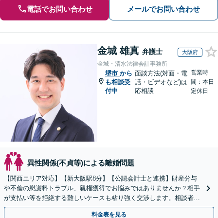
電話でお問い合わせ
メールでお問い合わせ
金城 雄真
弁護士
大阪府
金城・清水法律会計事務所
営業時
堺市
から
面談方法(対面・電
も相談受
話・ビデオなど)は
間：本日
付中
応相談
定休日
異性関係(不貞等)による離婚問題
【関西エリア対応】【新大阪駅8分】【公認会計士と連携】財産分与
や不倫の慰謝料トラブル、親権獲得でお悩みではありませんか？相手
が支払い等を拒絶する難しいケースも粘り強く交渉します。相談者の
お気持ちに寄り添い、最後まで徹底サポート！
料金表を見る