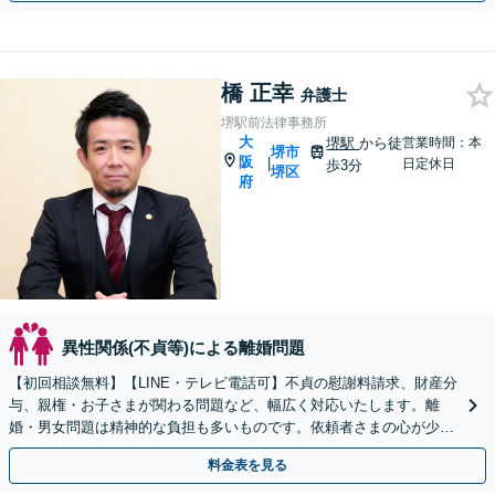
橋 正幸
弁護士
堺駅前法律事務所
大
堺駅
から徒
営業時間：本
堺市
阪
|
日定休日
歩3分
堺区
府
異性関係(不貞等)による離婚問題
【初回相談無料】【LINE・テレビ電話可】不貞の慰謝料請求、財産分
与、親権・お子さまが関わる問題など、幅広く対応いたします。離
婚・男女問題は精神的な負担も多いものです。依頼者さまの心が少し
でも軽くなるよう、親身に寄り添って対応いたします。
料金表を見る