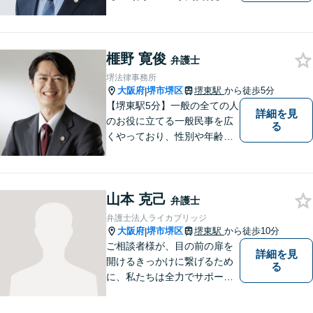
【当日相談可】お客様の目線
に立って、冷静かつ正確な助
言をすることを心がけており
榧野 寛俊
ます。
弁護士
堺法律事務所
大阪府
堺市堺区
堺東駅
から徒歩5分
|
【堺東駅5分】一般の全ての人
詳細を見
のお役に立てる一般民事を広
る
くやっており、性別や年齢を
問わず様々なご相談、ご依頼
を受けています。相談者の
方、依頼者の方の気持ちに真
山本 克己
摯に寄り添い、困難な問題に
弁護士
も粘り強く対峙して、信頼を
弁護士法人ライカブリッジ
積み重ねていきたいと考えて
大阪府
堺市堺区
堺東駅
から徒歩10分
|
います。
ご相談者様が、目の前の扉を
詳細を見
開けるきっかけに繋げるため
る
に、私たちは全力でサポート
させていただきます。お悩み
の方は、一人で抱え込まずお