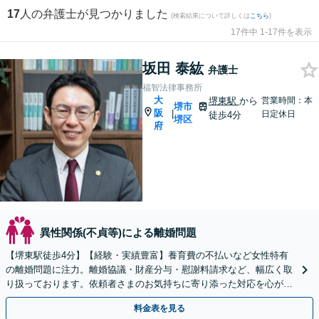
17
人の弁護士が見つかりました
(検索結果について詳しくは
こちら
)
17件中 1-17件を表示
坂田 泰紘
弁護士
福智法律事務所
大
堺東駅
から
営業時間：本
堺市
阪
|
日定休日
徒歩4分
堺区
府
異性関係(不貞等)による離婚問題
【堺東駅徒歩4分】【経験・実績豊富】養育費の不払いなど女性特有
の離婚問題に注力。離婚協議・財産分与・慰謝料請求など、幅広く取
り扱っております。依頼者さまのお気持ちに寄り添った対応を心がけ
ます。【夜間・休日対応可能】【完全個室完備】
料金表を見る