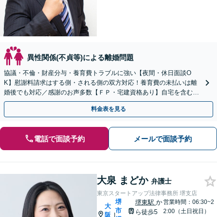
異性関係(不貞等)による離婚問題
協議・不倫・財産分与・養育費トラブルに強い【夜間・休日面談O
K】慰謝料請求はする側・される側の双方対応！養育費の未払いは離
婚後でも対応／感謝のお声多数【ＦＰ・宅建資格あり】自宅を含む財
産分与や離婚後の生活の見通しも相談可能
料金表を見る
電話で面談予約
メールで面談予約
大泉 まどか
弁護士
東京スタートアップ法律事務所 堺支店
堺
堺東駅
か
営業時間：06:30~2
大
市
2:00（土日祝日）
ら徒歩5
阪
|