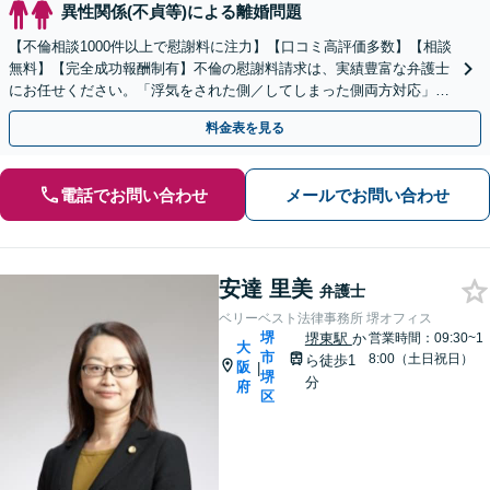
異性関係(不貞等)による離婚問題
【不倫相談1000件以上で慰謝料に注力】【口コミ高評価多数】【相談
無料】【完全成功報酬制有】不倫の慰謝料請求は、実績豊富な弁護士
にお任せください。「浮気をされた側／してしまった側両方対応」人
情派弁護士！
料金表を見る
電話でお問い合わせ
メールでお問い合わせ
安達 里美
弁護士
ベリーベスト法律事務所 堺オフィス
堺
堺東駅
か
営業時間：09:30~1
大
市
8:00（土日祝日）
ら徒歩1
阪
|
堺
分
府
区