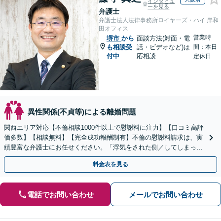
インタビュ
ーを見る
弁護士
弁護士法人法律事務所ロイヤーズ・ハイ 岸和
田オフィス
営業時
堺市
から
面談方法(対面・電
も相談受
話・ビデオなど)は
間：本日
付中
応相談
定休日
異性関係(不貞等)による離婚問題
関西エリア対応【不倫相談1000件以上で慰謝料に注力】【口コミ高評
価多数】【相談無料】【完全成功報酬制有】不倫の慰謝料請求は、実
績豊富な弁護士にお任せください。「浮気をされた側／してしまった
側両方対応」人情派弁護士！
料金表を見る
電話でお問い合わせ
メールでお問い合わせ