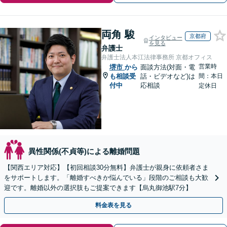
両角 駿
京都府
インタビュー
を見る
弁護士
弁護士法人本江法律事務所 京都オフィス
営業時
堺市
から
面談方法(対面・電
も相談受
話・ビデオなど)は
間：本日
付中
応相談
定休日
異性関係(不貞等)による離婚問題
【関西エリア対応】【初回相談30分無料】弁護士が親身に依頼者さま
をサポートします。「離婚すべきか悩んでいる」段階のご相談も大歓
迎です。離婚以外の選択肢もご提案できます【烏丸御池駅7分】
料金表を見る