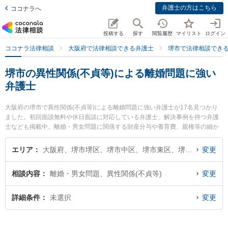
弁護士の方はこちら
ココナラへ
投稿する
探す
閲覧履歴
マイリスト
ログイン
ココナラ法律相談
大阪府で法律相談できる弁護士
堺市で法律相談でき
堺市の異性関係(不貞等)による離婚問題に強い
弁護士
大阪府の堺市で異性関係(不貞等)による離婚問題に強い弁護士が17名見つかり
ました。初回面談無料や休日面談に対応している弁護士、解決事例を持つ弁護
士なども掲載中。離婚・男女問題に関係する財産分与や養育費、親権等の細か
な分野での絞り込み検索もでき便利です。特に福智法律事務所の坂田 泰紘弁護
士や堺駅前法律事務所の橋 正幸弁護士、田渕総合法律事務所の田渕 大介弁護士
エリア
大阪府、堺市堺区、堺市中区、堺市東区、堺市西区、堺市南区、堺市北区、堺市美原区
変更
のプロフィール情報や弁護士費用、強みなどが注目されています。『堺市で土
日や夜間に発生した異性関係(不貞等)による離婚問題のトラブルを今すぐに弁護
相談内容
離婚・男女問題、異性関係(不貞等)
変更
士に相談したい』『異性関係(不貞等)による離婚問題のトラブル解決の実績豊富
な近くの弁護士を検索したい』『初回相談無料で異性関係(不貞等)による離婚問
題を法律相談できる堺市内の弁護士に相談予約したい』などでお困りの相談者
詳細条件
未選択
変更
さんにおすすめです。