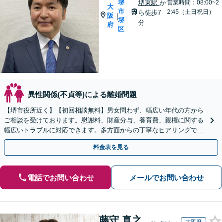
堺
堺東駅
か
営業時間：08:00~2
大
市
2:45（土日祝日）
ら徒歩7
阪
|
堺
分
府
区
異性関係(不貞等)による離婚問題
【堺市役所近く】【初回相談無料】男女問わず、幅広い年代の方から
ご相談を受けております。慰謝料、財産分与、養育費、親権に関する
幅広いトラブルに対応できます。多方面からの丁寧なヒアリングで証
拠を見つけ出し、有利な解決を目指します。
料金表を見る
電話でお問い合わせ
メールでお問い合わせ
藤守 真之
大阪府