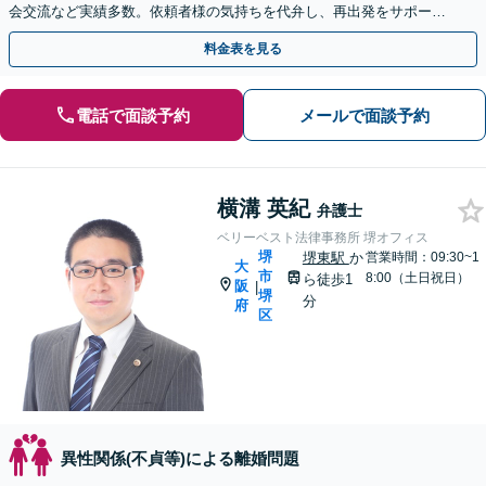
会交流など実績多数。依頼者様の気持ちを代弁し、再出発をサポート
【完全個室】
料金表を見る
電話で面談予約
メールで面談予約
横溝 英紀
弁護士
ベリーベスト法律事務所 堺オフィス
堺
堺東駅
か
営業時間：09:30~1
大
市
8:00（土日祝日）
ら徒歩1
阪
|
堺
分
府
区
異性関係(不貞等)による離婚問題