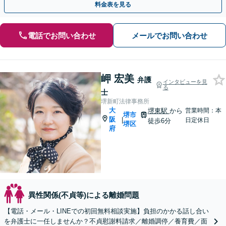
料金表を見る
電話でお問い合わせ
メールでお問い合わせ
岬 宏美
弁護
インタビューを見
る
士
堺新町法律事務所
大
堺東駅
から
営業時間：本
堺市
阪
|
日定休日
徒歩6分
堺区
府
異性関係(不貞等)による離婚問題
【電話・メール・LINEでの初回無料相談実施】負担のかかる話し合い
を弁護士に一任しませんか？不貞慰謝料請求／離婚調停／養育費／面