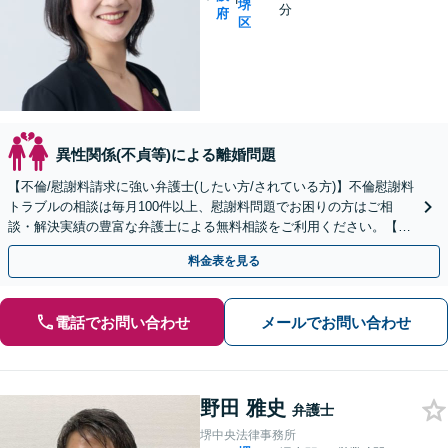
堺
分
府
区
異性関係(不貞等)による離婚問題
【不倫/慰謝料請求に強い弁護士(したい方/されている方)】不倫慰謝料
トラブルの相談は毎月100件以上、慰謝料問題でお困りの方はご相
談・解決実績の豊富な弁護士による無料相談をご利用ください。【不
倫相談は初回0円】【大阪府全域対応】
料金表を見る
電話でお問い合わせ
メールでお問い合わせ
野田 雅史
弁護士
堺中央法律事務所