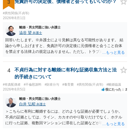
も、証拠が十分にあるか、相手方の住所・勤務先が分かるか、慰謝料
3
免責許可の決定後、債権者と会ってもいいのか？
すが、 和解であれば柔軟な解決が可能ですので、その場合は分割払
額、離婚の有無、交渉で終わるか訴訟まで見込むかによって、費用は
いにより支払うことも十分可能です。 ⑤ このような事情であれば、私
変わり得ます。依頼前に、交渉だけの場合、訴訟になった場合、回収
#異性関係(不貞等)
は120万円のみ和解交渉を続けるべきでしょうか。 ⇒ご相談者様の認
できなかった場合の費用を確認しておくとよいでしょう。 弁護士選び
2026年8月1日
識を前提にすれば、１００万円も含めて返済する必要はないと考えら
では、不貞慰謝料案件の経験が相応にあるか、費用体系が明確か、見
離婚・男女問題に強い弁護士
れるため、 120万円のみについて交渉を続けることがベターかと存じ
通しを過度に楽観的に言い過ぎないか、質問に具体的に答えてくれる
澁谷 望
弁護士
ます。
か、連絡方法（メール、電話、弁護士直接か事務局員を介するかな
回答いたします。※弁護士により見解は異なる可能性があります。 結
ど）や対応スピードが合うかを確認するとよいと思います。いずれに
論から申し上げますと、免責許可の決定後に元債権者と会うこと自体
しましても、弁護士への相談・依頼にあたっては、証拠資料、夫と相
を禁止する法律上の規定はありません。ただし、トラブル防止の観点
手方の関係、相手方の氏名・住所等、夫婦関係への影響、離婚予定の
から慎重な対応が必要です。 今後の付き合い方で気をつけるべきポイ
有無など事実関係をよく整理して相談されることをお勧めいたしま
ントは以下の通りです。 ・金銭のやり取りや返済の約束は絶対にしな
す。
い（免責された借金を任意でも支払ってしまうとトラブルの元になり
4
不貞行為に対する離婚に有利な証拠収集方法と法
ます） ・過去のDVや過剰請求の経緯を踏まえ、相手の感情に流されな
的手続きについて
い ・予定通り毅然とした態度で距離を置く 法律上の制限はないもの
#有責配偶者
#不倫慰謝料
#財産分与
#養育費
#異性関係(不貞等)
#離婚協議
の、ご自身の生活と精神的な安定を守るためにも、お互いに距離を置
2026年8月5日
役にたった
2
くというご判断は非常に賢明かと思います。
離婚・男女問題に強い弁護士
白井 弘昭
弁護士
＞こちらに有利に離婚するには、どのような証拠が必要でしょうか。
不貞の証拠としては、ライン、カカオのやり取りだけでなく、ホテル
に行った証拠、複数回マンションに滞在した証拠などが有効です。 不
貞の証拠があれば、離婚をさらに有利に進める（離婚したい時期に離