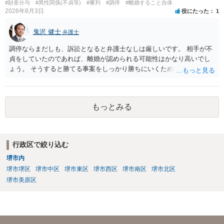
#財産分与
#異性関係(不貞等)
#審判
#調停
#離婚すること自体
2026年8月3日
役にたった
1
鬼沢 健士
弁護士
調停ならまだしも、訴訟となると弁護士なしは厳しいです。 相手が不
貞をしていたのであれば、離婚が認められる可能性はかなり高いでし
ょう。 そうすると勝てる事案をしっかり勝ちにいくためにも弁護士委
任を強くおすすめします。
もっとみる
行政区で絞り込む
堺市内
堺市堺区
堺市中区
堺市東区
堺市西区
堺市南区
堺市北区
堺市美原区