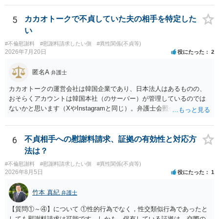
婚する、慰謝料をとるなど）ことができると思われます。 ただし、不
貞発覚後、長期間同居を続けると、不貞を許したとの評価につながる
5
カカオトークで不貞していた夫の相手を特定した
場合がありますので、ご注意ください。 以上、ご参考まで。
い
#不倫慰謝料
#慰謝料請求したい側
#異性関係(不貞等)
2026年7月20日
役にたった
2
匿名A
弁護士
カカオトークの運営会社は韓国企業であり、日本法人はあるものの、
おそらくアカウントは韓国本社（のサーバー）が管理しているのでは
ないかと思います（XやInstagramと同じ）。弁護士会照会は日本法に
基づく制度であり、送付先は日本国内とするのが原則で、外国企業に
対する照会は基本的にできないと解されています（弁護士会によって
は例外的に認める扱いもありますが、かなり限定されているので一般
6
不貞相手への慰謝料請求、証拠の有効性と対応方
的ではないでしょう）。もし韓国本社がアカウント管理をしているな
法は？
ら、日本法人へ送っても「ウチでは管理していない」という回答にな
#不倫慰謝料
#慰謝料請求したい側
#異性関係(不貞等)
ります。 個人で直接他人のID情報の開示を求めても拒否されるでしょ
2026年8月5日
役にたった
1
う。
竹本 真紀
弁護士
【質問①～④】について ①性的行為でなく，性交類似行為であったと
しても慰謝料請求は可能です。しかも，保有している証拠は，交際の