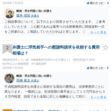
2026年7月30日
役にたった
3
離婚・男女問題に強い弁護士
森本 偲音
弁護士
ご相談事項について、以下のとおり回答させていただきます。 ご参考
にしていただき、ご心配であれば最寄りの法律事務所に関係資料一式
をご持参の上、ご相談していただければと存じます。 ① このLINEの
流れを見る限り、100万円は貸付金ではなく、手切れ金・和解金と評価
される可能性はあるのか ⇒LINEを含む１００万円の貸付に至るまでの
やり取り等の経緯、誓約書の内容等を踏まえて、関係を清算するため
2
弁護士に浮気相手への慰謝料請求を依頼する費用
の 金銭であったと評価される可能性はあると考えます。 ② 「今後一
相場は？
切関与しないなら100万円振り込む」というLINEや誓約書は、裁判上
#慰謝料請求したい側
#婚姻費用(別居中の生活費など)
#異性関係(不貞等)
どの程度証拠価値があるのか ⇒前後のやり取りや誓約書の具体的内容
#20年以上の婚姻期間
#不倫慰謝料
を見ない限り、具体的な判断はできませんが、一定の証拠価値はある
2026年7月28日
役にたった
5
と考えます。 ③ 借用書があっても、後から100万円を貸付扱いに変更
離婚・男女問題に強い弁護士
することは認められるのか。 ⇒おそらく１００万円は不当利得（受け
髙橋 俊太
弁護士
取る正当な権利がないのに利益を取得した）として返還請求されてい
るものかと推察しますので、 貸金返還ではないかと存じます。 ④ 私
不貞慰謝料請求を弁護士に依頼する場合の費用は、法律事務所ごとに
は現在、収入も不安定で貯金もなくリボ払い借金が既に約100万あり。
異なります。 一般的には、交渉段階の着手金として１０万円台から３
今年に再婚したが主人はお金に厳しい為、一括で220万円を支払う事は
０万円程度、回収できた金額に応じた報酬金として回収額の１０％か
困難 仮に裁判で敗訴した場合でも、分割払いになる可能性はあります
ら２０％程度が設定されていることがあります。訴訟に移行する場合
か。 ⇒判決となり敗訴してしまった場合は、強制執行により不動産等
には、追加着手金や日当、実費が発生することもあります。 もっと
の財産を差し押さえられ、そこから債権回収が図られることになりま