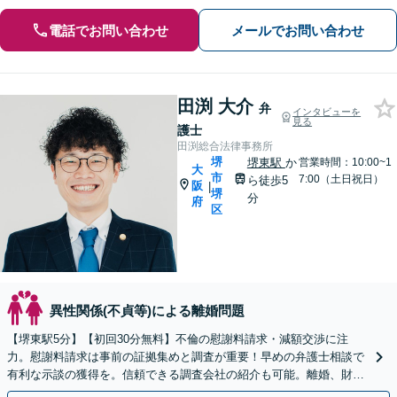
電話でお問い合わせ
メールでお問い合わせ
田渕 大介
弁
インタビューを
見る
護士
田渕総合法律事務所
堺
堺東駅
か
営業時間：10:00~1
大
市
7:00（土日祝日）
ら徒歩5
阪
|
堺
分
府
区
異性関係(不貞等)による離婚問題
【堺東駅5分】【初回30分無料】不倫の慰謝料請求・減額交渉に注
力。慰謝料請求は事前の証拠集めと調査が重要！早めの弁護士相談で
有利な示談の獲得を。信頼できる調査会社の紹介も可能。離婚、財産
分与、親権、面会交流などにも注力【オンライン相談可】