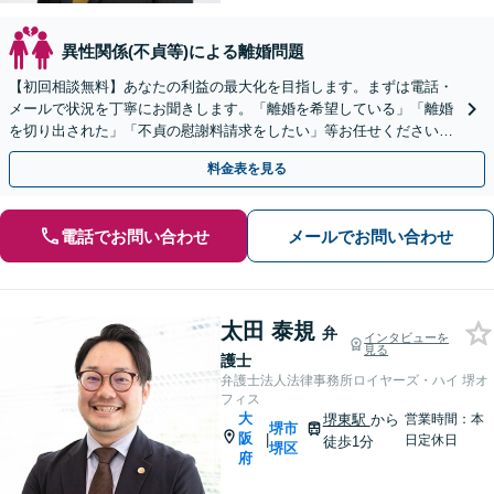
異性関係(不貞等)による離婚問題
【初回相談無料】あなたの利益の最大化を目指します。まずは電話・
メールで状況を丁寧にお聞きします。「離婚を希望している」「離婚
を切り出された」「不貞の慰謝料請求をしたい」等お任せください。
【リーズナブルな料金設定】
料金表を見る
電話でお問い合わせ
メールでお問い合わせ
太田 泰規
弁
インタビューを
見る
護士
弁護士法人法律事務所ロイヤーズ・ハイ 堺オ
フィス
大
堺東駅
から
営業時間：本
堺市
阪
|
日定休日
徒歩1分
堺区
府