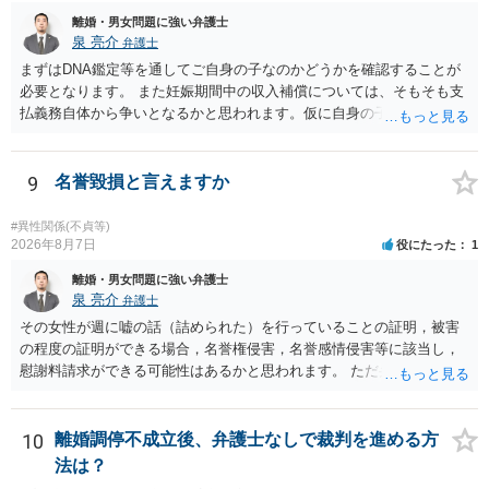
離婚・男女問題に強い弁護士
泉 亮介
弁護士
まずはDNA鑑定等を通してご自身の子なのかどうかを確認することが
必要となります。 また妊娠期間中の収入補償については、そもそも支
払義務自体から争いとなるかと思われます。仮に自身の子であったと
して、そのことから当然に補償義務が発生するものではありません。
相手に弁護士がついているということであれば、依頼をするかしない
かは別として一度ご自身も個別に弁護士に相談をされたほうが良いで
9
名誉毀損と言えますか
しょう。
#異性関係(不貞等)
2026年8月7日
役にたった
1
離婚・男女問題に強い弁護士
泉 亮介
弁護士
その女性が週に嘘の話（詰められた）を行っていることの証明，被害
の程度の証明ができる場合，名誉権侵害，名誉感情侵害等に該当し，
慰謝料請求ができる可能性はあるかと思われます。 ただ弁護士費用を
考えると費用倒れとなるリスクも考えられるため，慎重にご検討され
た方が良いでしょう。
10
離婚調停不成立後、弁護士なしで裁判を進める方
法は？