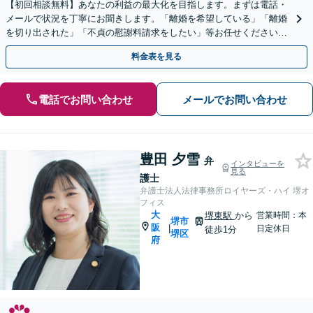
【初回相談無料】あなたの利益の最大化を目指します。まずは電話・
メールで状況を丁寧にお聞きします。「離婚を希望している」「離婚
を切り出された」「不貞の慰謝料請求をしたい」等お任せください。
【リーズナブルな料金設定】
料金表を見る
電話でお問い合わせ
メールでお問い合わせ
豊田 夕雪
弁
インタビューを
見る
護士
弁護士法人法律事務所ロイヤーズ・ハイ 堺オ
フィス
大
堺東駅
から
営業時間：本
堺市
阪
|
日定休日
徒歩1分
堺区
府