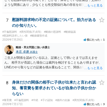
ような関係にあり，少なくとも性交類似行為の存在を確実に証明でき
るものです（裏を返せば，証拠で認められる範囲でしか認めていない
ことを窺わせるものです。）。ですから，慰謝料請求を進めることで
よいと思います。 ただ．慰謝料額については，婚姻破綻に至っていな
7
慰謝料請求時の不定の証拠について。効力がある
いとして，この点を考慮されることになるかもしれません。 ②夫との
のか知りたい。
今後のことを考えて書いてもらうか否かを検討するのがよいと思いま
#不倫慰謝料
#異性関係(不貞等)
#離婚の慰謝料
#離婚協議
す。今ある証拠以上のことを証明（証明力を強めることも含む）でき
#慰謝料請求したい側
#離婚書類作成
るのであれば，前向きに検討を進めるという考え方でもよいでしょ
2026年7月29日
役にたった
1
う。慰謝料請求としては証拠として使えることが前提であり，その価
離婚・男女問題に強い弁護士
値と夫との関係との均衡のように思います。 ③行政書士に委任をして
本庄 卓磨
弁護士
いるのであれば，どのような内容の委任なのか不明ですが，その行政
書士との協議になると思います。請求するか，訴訟にするか，その点
ご主人が関係を認めている以上、証拠として弱いとまでは言えませ
の見極めや，相手方は性交類似行為は認めているのか，それさえも否
ん。 相手方が否認した場合には裁判を検討することもあり得ますが、
定しているのかによって，考え方・進め方は変わってくると思いま
LINEのやり取りなどの証拠を積み重ねることで、関係が認定される余
す。 ④性交類似行為を認めているにもかかわらず支払を拒否するので
地は十分にあります。 ただし、手元の証拠でどこまで認定できるかは
あれば，本人（行政書士でも同じだと思います。）への対応ではあま
個別の事情によりますので、お早めに弁護士に相談されることをおす
り変わらないように思います。減額で折り合えるなら本人様の交渉で
すめします。
8
身体だけの関係の相手に子供が出来たと言われ認
もよいように思いますが，ゼロかどうかの観点であれば，訴訟に進む
知、養育費を要求されているが自身の子供か分か
しかなくなるようにも思います。そうしますと，お近くの弁護士に相
らない
談して進めることを検討した方がよいようにも思います。
#養育費
#不倫慰謝料
#中絶
#子の認知
#婚外の妊娠
#異性関係(不貞等)
2026年7月17日
役にたった
3