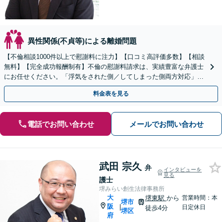
異性関係(不貞等)による離婚問題
【不倫相談1000件以上で慰謝料に注力】【口コミ高評価多数】【相談
無料】【完全成功報酬制有】不倫の慰謝料請求は、実績豊富な弁護士
にお任せください。「浮気をされた側／してしまった側両方対応」人
情派弁護士！
料金表を見る
電話でお問い合わせ
メールでお問い合わせ
武田 宗久
弁
インタビューを
見る
護士
堺みらい創生法律事務所
大
堺東駅
から
営業時間：本
堺市
阪
|
日定休日
徒歩4分
堺区
府