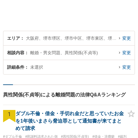
気軽にご相談ください。
エリア
大阪府、堺市堺区、堺市中区、堺市東区、堺市西区、堺市南区、堺市北区、堺市美原区
変更
相談内容
離婚・男女問題、異性関係(不貞等)
変更
詳細条件
未選択
変更
異性関係(不貞等)による離婚問題の法律Q&Aランキング
1
ダブル不倫・借金・手切れ金だと思っていたお金
を1年後いまさら脅迫罪として通知書が来てまと
めて請求
#ダブル不倫
#慰謝料請求された側
#異性関係(不貞等)
#借金・浪費癖
#裁判