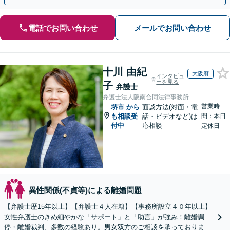
電話でお問い合わせ
メールでお問い合わせ
十川 由紀
大阪府
インタビュ
ーを見る
子
弁護士
弁護士法人阪南合同法律事務所
営業時
堺市
から
面談方法(対面・電
も相談受
話・ビデオなど)は
間：本日
付中
応相談
定休日
異性関係(不貞等)による離婚問題
【弁護士歴15年以上】【弁護士４人在籍】【事務所設立４０年以上】
女性弁護士のきめ細やかな「サポート」と「助言」が強み！離婚調
停・離婚裁判、多数の経験あり。男女双方のご相談を承っております