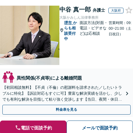
中谷 真一郎
弁護士
大阪府
大阪かみしん法律事務所
堺市
か
面談方法(対面・
営業時間：09:
らも相
電話・ビデオな
00~21:00（土
談受付
ど)は応相談
日祝日）
中
異性関係(不貞等)による離婚問題
【初回相談無料】【不貞（不倫）の慰謝料を請求された／したいトラ
ブルに特化】【訴訟対応もすぐに可】豊富な解決実績を活かし、少し
でも有利な解決を目指して粘り強く交渉します【当日、夜間・休日相
談可】
料金表を見る
電話で面談予約
メールで面談予約