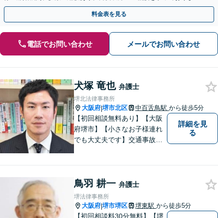
【お子さま連れのご相談OK】【南海岸和田駅徒歩3分】
料金表を見る
電話でお問い合わせ
メールでお問い合わせ
犬塚 竜也
弁護士
堺北法律事務所
大阪府
堺市北区
中百舌鳥駅
から徒歩5分
|
【初回相談無料あり】【大阪
詳細を見
府堺市】【小さなお子様連れ
る
でも大丈夫です】交通事故、
離婚、相続、借金問題の初回
相談料は無料です。親身にな
ってご相談に乗ります。
鳥羽 耕一
弁護士
堺法律事務所
大阪府
堺市堺区
堺東駅
から徒歩5分
|
【初回相談料30分無料】【堺