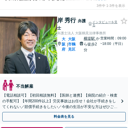
3件中 1-3件を表示
岸 秀行
弁護
インタビューを見
る
士
弁護士法人 大阪鶴見法律事務所
横堤駅
か
営業時間：09:00
大
大阪
~18:00（平日）
阪
市鶴
ら徒歩2
|
府
見区
分
不当解雇
【電話相談可】【初回相談無料】【医師と連携】【病院の紹介・検査
の手配可】【年間200件以上】労災事故はお任せ！会社が手続きをし
てくれない／賠償手続きをしたい／今後の生活が不安な方はぜひご相
談を！労災保険以外にも請求できることがあります。
料金表を見る