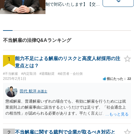
制で対応いたします】【交通
事故、借金、相続、離婚、企
業法務・法人破産初回相談無
料】【布施駅すぐイオン布施
駅前店５階】 お悩みは【弁護
士法人ｉ 東大阪法律事務
不当解雇の法律Q&Aランキング
所 】におまかせください！
1
能力不足による解雇のリスクと高度人材採用の注
意点とは？
#不当解雇
#内定取消
#退職勧奨
#経営者・会社側
2025年2月1日
役にたった
22
田代 航洋
弁護士
懲戒解雇、普通解雇いずれの場合でも、有効に解雇を行うためには就
業規則上の解雇事由に該当するというだけでは足りず、「社会通念上
の相当性」が認められる必要があります。平たく言えば、解雇の原因
となった行為が解雇に値するほどの行為かということが厳格に判断さ
れます。 日本の労働法上、解雇は非常にハードルが高いです。 解雇が
有効か無効かという点は能力不足の程度にもよりますが、顧問弁護士
2
不当解雇に関する裁判で企業が取るべき対応と