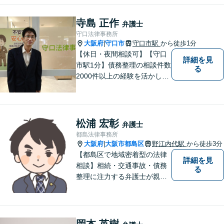
み。依頼者さまにとって身近
で頼れる弁護士を目指しま
寺島 正作
弁護士
す。【休日相談可】【今福鶴
守口法律事務所
見駅2分】
大阪府
守口市
守口市駅
から徒歩1分
|
【休日・夜間相談可】【守口
詳細を見
市駅1分】債務整理の相談件数
る
2000件以上の経験を活かし、
依頼者様の法律問題を徹底的
にバックアップいたします。
どなたでも相談しやすく、依
頼者様が不安を抱かないよう
松浦 宏彰
弁護士
に、わかりやすく的確なアド
都島法律事務所
バイスを心がけております。
大阪府
大阪市都島区
野江内代駅
から徒歩3分
|
【都島区で地域密着型の法律
詳細を見
相談】相続・交通事故・債務
る
整理に注力する弁護士が親身
に対応。費用や手続きを明確
に説明し、あなたの不安を解
消します。大阪市都島区の皆
様、まずはお気軽にご連絡く
岡本 英樹