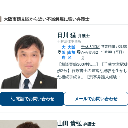
大阪市鶴見区から近い不当解雇に強い弁護士
日川 猛
弁護士
千林法律事務所
千林大宮駅
営業時間：09:00
大
大阪
~18:00（平日）
阪
市旭
から徒歩2
|
府
区
分
【相談実績300件以上】【千林大宮駅徒
歩2分】行政書士の豊富な経験を生かし
た相続手続き。【刑事弁護人経験・示
談成立実績多数】示談交渉による不起
訴処分や早期の身柄解放が可能。自宅
を残す債務整理のノウハウ多数。不動
電話でお問い合わせ
メールでお問い合わせ
産業者とも連携。
山田 貴弘
弁護士