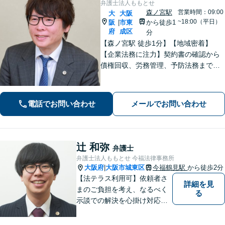
弁護士法人ももとせ
森ノ宮駅
営業時間：09:00
大
大阪
~18:00（平日）
阪
市東
から徒歩1
|
府
成区
分
【森ノ宮駅 徒歩1分】【地域密着】
【企業法務に注力】契約書の確認から
債権回収、労務管理、予防法務までサ
ポートいたします。不動産・労働も対
応◎勝訴見込みも率直に伝えますの
で、まずはお気軽にご相談ください。
電話でお問い合わせ
メールでお問い合わせ
辻 和弥
弁護士
弁護士法人ももとせ 今福法律事務所
大阪府
大阪市城東区
今福鶴見駅
から徒歩2分
|
【法テラス利用可】依頼者さ
詳細を見
まのご負担を考え、なるべく
る
示談での解決を心掛け対応い
たします。コミュニケーショ
ン力と精神的なタフさが強