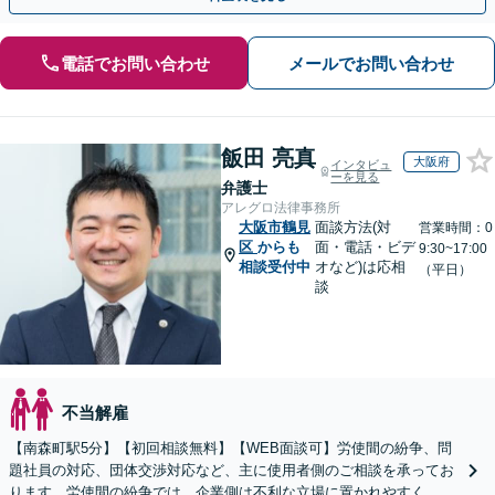
電話でお問い合わせ
メールでお問い合わせ
飯田 亮真
大阪府
インタビュ
ーを見る
弁護士
アレグロ法律事務所
大阪市鶴見
面談方法(対
営業時間：0
区
からも
面・電話・ビデ
9:30~17:00
相談受付中
オなど)は応相
（平日）
談
不当解雇
【南森町駅5分】【初回相談無料】【WEB面談可】労使間の紛争、問
題社員の対応、団体交渉対応など、主に使用者側のご相談を承ってお
ります。労使間の紛争では、企業側は不利な立場に置かれやすく、適