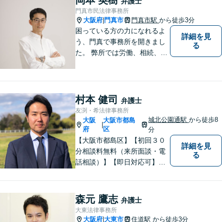
弁護士
ださい。初回面談予約受付中
門真市民法律事務所
大阪府
門真市
門真市駅
から徒歩3分
|
困っている方の力になれるよ
詳細を見
う、門真で事務所を開きまし
る
た。 弊所では労働、相続、離
婚、交通事故、不動産、破
産、中小企業法務その他様々
な法律相談を承っておりま
す。
村本 健司
弁護士
友渕・希法律事務所
城北公園通駅
から徒歩8
大阪
大阪市都島
|
府
区
分
【大阪市都島区】【初回３０
詳細を見
分相談料無料（来所面談・電
る
話相談）】【即日対応可】
【都島駅・城北公園通駅】
【高倉町三丁目バス停徒歩１
分】【当日・夜間・休日相談
森元 鷹志
弁護士
可】刑事事件/相続問題/離婚問
大東法律事務所
題など経験と知識をもとに、
大阪府
大東市
住道駅
から徒歩3分
|