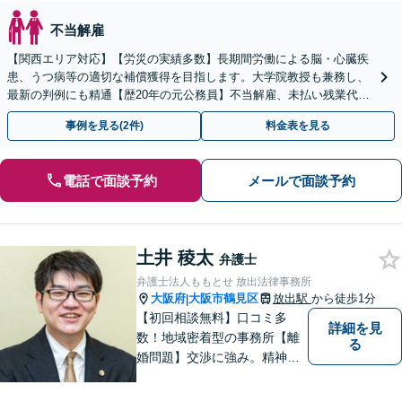
不当解雇
【関西エリア対応】【労災の実績多数】長期間労働による脳・心臓疾
患、うつ病等の適切な補償獲得を目指します。大学院教授も兼務し、
最新の判例にも精通【歴20年の元公務員】不当解雇、未払い残業代
等、労働者の立場から親身にサポート【初回相談無料】
事例を見る(2件)
料金表を見る
電話で面談予約
メールで面談予約
土井 稜太
弁護士
弁護士法人ももとせ 放出法律事務所
大阪府
大阪市鶴見区
放出駅
から徒歩1分
|
【初回相談無料】口コミ多
詳細を見
数！地域密着型の事務所【離
る
婚問題】交渉に強み。精神的
な負担が少しでも軽くなるよ
う、寄り添いの姿勢で事件解