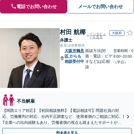
電話でお問い合わせ
メールでお問い合わせ
村田 航椰
大阪府
インタビュ
ーを見る
弁護士
蒼星法律事務所
大阪市鶴見
面談方法(対
営業時間：0
区
からも
面・電話・ビデ
9:00~20:00
相談受付中
オなど)は応相
（平日）
談
不当解雇
【関西エリア対応】【初回相談無料】【電話相談可】問題社員の対
応、労働審判の対応、社内不正調査など、使用者側のご相談に対応。I
T企業への出向経験もあり、労働者側の視点も踏まえたサポートが可
能です。お気軽にご相談ください。【夜間・土日相談可】
料金表を見る