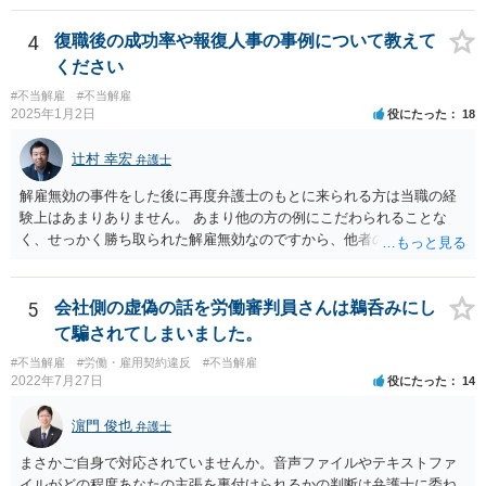
懸念するのであれば、ご相談者さんが経営者に対してその旨を伝え、
勝ち負けは、法律構成に必要な事実の主張と証拠の的確さに尽きま
考えを改められるよう進言なさってはいかがでしょうか。
す。その意味では「無益的記載事項」です。 法律的に全く意味がな
4
復職後の成功率や報復人事の事例について教えて
い主張で、過度に攻撃的な文章ですから、少なくとも記載する必要は
ください
全くない事項です。 こういったことが記載された場合には、完全ス
#不当解雇
#不当解雇
ルーする方が印象はよいのが普通です。
2025年1月2日
役にたった
18
辻村 幸宏
弁護士
解雇無効の事件をした後に再度弁護士のもとに来られる方は当職の経
験上はあまりありません。 あまり他の方の例にこだわられることな
く、せっかく勝ち取られた解雇無効なのですから、他者の目を気にせ
ず、胸を張って勤務されるのがよいと思います。 会社からすれば、後
味が悪いことには変わりませんが、通常の会社であれば、法的に見て
解雇が認められなかった以上、以後の対応については注意されること
5
会社側の虚偽の話を労働審判員さんは鵜呑みにし
の方が多く、嫌がらせのようなことをしてさらに紛争化することは避
て騙されてしまいました。
けると思います。正攻法で解雇が認められないことに業をにやして、
#不当解雇
#労働・雇用契約違反
#不当解雇
心理的な追い込みにより精神疾患による失職を狙うような会社もなき
2022年7月27日
役にたった
14
にしもあらずですが、そのような会社であれば、いたずらに在籍して
こころをすり減らすより、経歴として有利に使って転職することも選
濵門 俊也
弁護士
択肢に入れる方が建設的だと考えます。
まさかご自身で対応されていませんか。音声ファイルやテキストファ
イルがどの程度あなたの主張を裏付けられるかの判断は弁護士に委ね