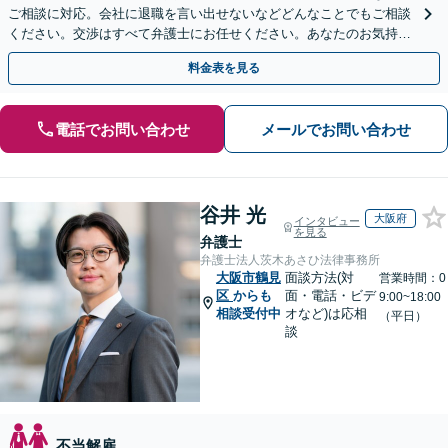
ご相談に対応。会社に退職を言い出せないなどどんなことでもご相談
ください。交渉はすべて弁護士にお任せください。あなたのお気持ち
を尊重した迅速な解決を目指します。
料金表を見る
電話でお問い合わせ
メールでお問い合わせ
谷井 光
大阪府
インタビュー
を見る
弁護士
弁護士法人茨木あさひ法律事務所
大阪市鶴見
面談方法(対
営業時間：0
区
からも
面・電話・ビデ
9:00~18:00
相談受付中
オなど)は応相
（平日）
談
不当解雇