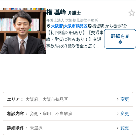
決に臨みます【相続・遺言】
権 基峰
迅速かつ丁寧な対応を心が
弁護士
け、満足度の高い解決を目指
弁護士法人 大阪鶴見法律事務所
します【放出駅1分】
大阪府
大阪市鶴見区
横堤駅
から徒歩2分
|
【初回相談0円あり】【交通事
詳細を見
故・労災に強みあり！】交通
る
事故/労災/相続/借金と広く法
律問題に対応。【横堤駅2分】
法律トラブルに巻き込まれた/
巻き込まれそうな方はお早め
にご相談ください。【労災事
故：9年前の事故でも数千万円
の賠償を獲得】
エリア
大阪府、大阪市鶴見区
変更
相談内容
労働・雇用、不当解雇
変更
詳細条件
未選択
変更