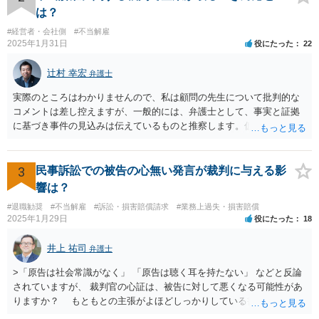
の先生は具体的な事情を検討した上で能力不足の程度が解雇を有効と
は？
するほどではないと判断されたのだと思います。 例えば、無断欠勤を
#経営者・会社側
#不当解雇
連続する、会社のお金を横領する等の場合には一発で解雇した場合で
2025年1月31日
役にたった
22
も有効と判断されるケースも多いですが、たしかに能力不足のみの場
合はかなり解雇のハードルが高いと言わざるを得ません。 なお、懲戒
辻村 幸宏
弁護士
解雇の場合には、戒告、譴責、減給、出勤停止等解雇よりも軽い処分
を行い、改善を促したもののそれでも改善されない場合には解雇に踏
実際のところはわかりませんので、私は顧問の先生について批判的な
み切る等段階的に手順をい踏んだ場合は解雇が有効と判断される可能
コメントは差し控えますが、一般的には、弁護士として、事実と証拠
性が高まります。 高度人材の中途社員だから直ちに解雇しやすいとい
に基づき事件の見込みは伝えているものと推察します。仮に弁護士の
うわけではありませんが、高度人材の中途社員の場合は雇用契約上、
アドバイスが不十分であったり、説得が上手でなかったとしても、そ
相応に高い能力を求められているため能力不足か否かの判断が給与の
れを経営者自身が問題と感じていないのであれば、また、こちらにお
低い新卒の社員と比較すると厳格に判断される結果、解雇の有効性の
書きのような経営者のマインドからすれば、弁護士のせいではなく、
3
民事訴訟での被告の心無い発言が裁判に与える影
判断が比較的甘くなるという可能性はあると考えます。 もっとも、高
根本的には弁護士選び含めて経営者の判断であり、責任ではないかと
響は？
度人材の中途社員の場合でもやはり解雇のハードルは相応に高いもの
思います。実際、事件の見込みが芳しくないことやリスクをいくらお
となります。 今回のようなリスクを避ける観点からは、会社側として
#退職勧奨
#不当解雇
#訴訟・損害賠償請求
#業務上過失・損害賠償
伝えしても考えを変えていただけない経営者や依頼者はいますし、代
2025年1月29日
役にたった
18
無期雇用契約ではなく有期雇用契約で募集する、試用期間付を設け
理人として説明説得を尽くしてもあくまで決めるのは依頼者ですか
る、業務委託契約を検討するという方法もあり得るかと存じます。
ら、事件がうまくいかないことの責任は弁護士にあるわけではない、
井上 祐司
（※業務委託契約を検討される場合は、運用面によっては実質的に雇
弁護士
ということも多いと思います。そのような場合、仕事をしていて心地
用契約関係であると判断されるリスクもありますので顧問弁護士の先
の良いものではないので自ら辞任を検討することもありますが、最終
>「原告は社会常識がなく」 「原告は聴く耳を持たない」 などと反論
生にもご相談の上慎重にご判断ください。）
的にはお分かりいただけるだろうと考えて続けることもあります。 ご
されていますが、 裁判官の心証は、被告に対して悪くなる可能性があ
相談者さんが、今の弁護士さんの対応や方針に疑問を持ち、それによ
りますか？ もともとの主張がよほどしっかりしている書面でなけれ
り経営者の考えが歪められ、このままでは会社がたち行かなくなると
ば、一般的に心証は悪くなるだろうと思います。 ただし、最終的な