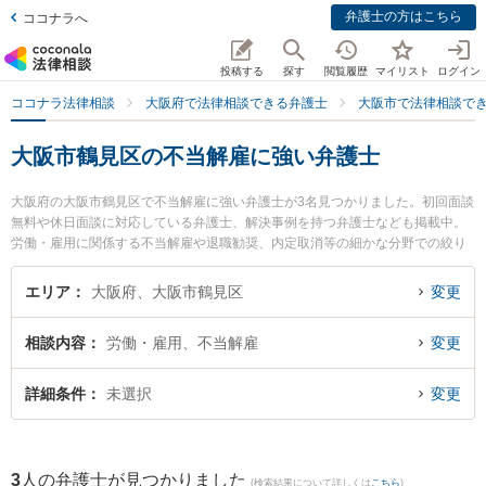
弁護士の方はこちら
ココナラへ
投稿する
探す
閲覧履歴
マイリスト
ログイン
ココナラ法律相談
大阪府で法律相談できる弁護士
大阪市で法律相談で
大阪市鶴見区の不当解雇に強い弁護士
大阪府の大阪市鶴見区で不当解雇に強い弁護士が3名見つかりました。初回面談
無料や休日面談に対応している弁護士、解決事例を持つ弁護士なども掲載中。
労働・雇用に関係する不当解雇や退職勧奨、内定取消等の細かな分野での絞り
込み検索もでき便利です。特に弁護士法人 大阪鶴見法律事務所の岸 秀行弁護士
や弁護士法人ももとせ 放出法律事務所の土井 稜太弁護士、弁護士法人 大阪鶴
エリア
大阪府、大阪市鶴見区
変更
見法律事務所の権 基峰弁護士のプロフィール情報や弁護士費用、強みなどが注
目されています。『大阪市鶴見区で土日や夜間に発生した不当解雇のトラブル
相談内容
労働・雇用、不当解雇
変更
を今すぐに弁護士に相談したい』『不当解雇のトラブル解決の実績豊富な近く
の弁護士を検索したい』『初回相談無料で不当解雇を法律相談できる大阪市鶴
見区内の弁護士に相談予約したい』などでお困りの相談者さんにおすすめで
詳細条件
未選択
変更
す。
3
人の弁護士が見つかりました
(検索結果について詳しくは
こちら
)