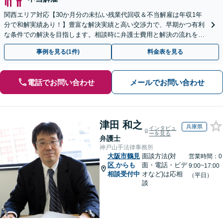
関西エリア対応【30か月分の未払い残業代回収＆不当解雇は年収1年
分で和解実績あり！】豊富な解決実績と高い交渉力で、早期かつ有利
な条件での解決を目指します。相談時に弁護士費用と解決の流れを丁
寧に説明いたしますので、安心してお問い合わせ下さい。
事例を見る(1件)
料金表を見る
電話でお問い合わせ
メールでお問い合わせ
津田 和之
兵庫県
インタビュ
ーを見る
弁護士
神戸山手法律事務所
大阪市鶴見
面談方法(対
営業時間：0
区
からも
面・電話・ビデ
9:00~17:00
相談受付中
オなど)は応相
（平日）
談