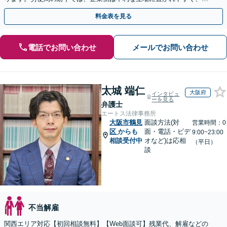
切な対応が必要です。お早めに弁護士にご相談ください。
料金表を見る
電話でお問い合わせ
メールでお問い合わせ
太城 端仁
大阪府
インタビュ
ーを見る
弁護士
エートス法律事務所
大阪市鶴見
面談方法(対
営業時間：0
区
からも
面・電話・ビデ
9:00~23:00
相談受付中
オなど)は応相
（平日）
談
不当解雇
関西エリア対応【初回相談無料】【Web面談可】残業代、解雇などの