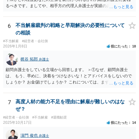
るべきです。ましてや、相手方の代理人弁護士が実績のある方たちな
どと評価されているのであれば、悠長なことを言っていてはいけませ
ん。一刻も早く弁護士にご相談ください。
6
不当解雇裁判の戦略と早期解決の必要性について
の相談
#不当解雇
#経営者・会社側
2026年1月8日
役にたった
18
梶谷 拓郎
弁護士
顧問弁護士をしている立場から回答します。 ＞①なぜ、顧問弁護士
は、 もう、早めに、決着をつけなさいな！とアドバイスをしないので
しょうか？ お金儲けでしょうか？ これについては、まず基本的に顧問
弁護士は、依頼者（顧問会社）の意思（経営陣の意思）に従って、事
件を受任して遂行します。 そしてあなたの言う「早めに、決着をつけ
なさいな！」が意味するところは、「敗訴的和解」ということです
7
高度人材の能力不足を理由に解雇が難しいのはな
が、それには弁護士報酬はつきませんので、弁護士は確かに儲かりま
ぜ？
せん。 しかし、逆に負け筋の事件をズルズルすることは、着手金を増
#経営者・会社側
#不当解雇
#退職勧奨
額してもらえるわけでもない他方で、弁護士報酬も期待できないた
2025年10月17日
役にたった
14
め、むしろ他の事件処理ができないという意味で弁護士にも損害が増
すことはあっても、基本的に儲かることにはなりません。 控訴審で着
濵門 俊也
弁護士
手金をもらうということはありますが、1回限りの関係ではなく顧問の