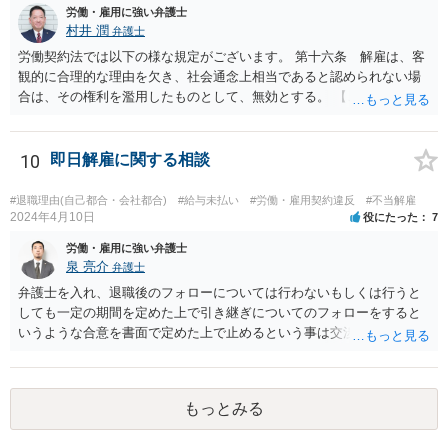
労働・雇用に強い弁護士
村井 潤
弁護士
労働契約法では以下の様な規定がございます。 第十六条 解雇は、客
観的に合理的な理由を欠き、社会通念上相当であると認められない場
合は、その権利を濫用したものとして、無効とする。 【ご質問１に対
して】 「役員に逆らった」ということの内容次第ですが、 役員がどの
ような命令を下し、それにどの様な逆らい方をしたのかによっては、
権利の濫用として解雇が無効とされる恐れはあると思います。 【ご質
10
即日解雇に関する相談
問２に対して】 得ている給与が高かったかどうかは、普通解雇の上で
は判断が難しいと思います。 経営上整理解雇の必要がある際の場合と
#退職理由(自己都合・会社都合)
#給与未払い
#労働・雇用契約違反
#不当解雇
は事案が異なると思われます。 【ご質問３に対して】 「協調性のな
2024年4月10日
役にたった
7
さ」＝能力不足ということにもならない様に思います。 指導や面談も
労働・雇用に強い弁護士
なく解雇ちうことをされたのでしたら、反省するチャンスも与えなか
泉 亮介
弁護士
ったと評価されることになろうかと思われます。 以上、ご質問が簡略
弁護士を入れ、退職後のフォローについては行わないもしくは行うと
ですので、一般論的な私見としてお答えします。 ご参考になさって下
しても一定の期間を定めた上で引き継ぎについてのフォローをすると
さい。
いうような合意を書面で定めた上で止めるという事は交渉次第で可能
でしょう。 また、弁護士を立てた場合は相手からの連絡の窓口を全て
弁護士とすることができるため、会社からの連絡を止めることもでき
るかと思われます。 精神的に会社側と対応するのが苦痛であるという
もっとみる
場合には、弁護士を立てた上で退職についての条件面の交渉を行われ
ても良いでしょう。