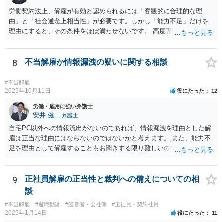
関係なので、あまり好ましい処理ではありません。 事件終了後、顧問
労働契約法上、解雇が有効と認められるには「客観的に合理的な理
が切れる可能性があるからです。 つまり、弁護士は、儲かるためでは
由」と「社会通念上相当性」が必要です。しかし「能力不足」だけを
なく、顧問会社のためにその意思（それこそ会社の現在及び今後の戦
理由にすると、その条件をほぼ満たせないです。 高度専門職であって
略）を踏まえたうえで事件を遂行していると推測されます。 ＞②原告
も、 ・具体的な業績評価や数値目標との乖離を示す証拠 ・教育・指導
は年俸が1200万円と高かったこともあり、復職を希望しております。
や配置転換などの改善措置を尽くした記録 を揃えないと、裁判所は
復職の気持ちを萎えさす意味で、ずるずると、裁判を引き延ばしてい
「合理的な解雇理由」とは認めないためです。 そのため、「能力不
8
不当解雇か情報漏洩の疑いに関する相談
る作戦もあるのでしょうか？ 原告は、その年俸に執着があるというこ
足」で解雇を争われると、会社側が立証責任を果たせず、まず裁判に
とで復職の意思があるということであればなおさら、時間がかかった
勝てない（＝解雇無効と判断されやすい）のです。 ご質問者様のイメ
#不当解雇
からと言って復職の気持ちが萎えるということはあまりありません。
ージとは逆で、「高年俸・高度専門職だからこそ」、客観性・合理性
2025年10月11日
役にたった
12
現在、原告的に勝ち筋の見通しが十分あるということであれば、バッ
をより厳しく求められ、能力不足理由で解雇が認められるハードルは
労働・雇用に強い弁護士
クペイに対する期待から、萎える理由はまず見当たりません。 つまり
むしろ高くなります。 中途の高度人材を能力不足で解雇するときは、
安井 健二
弁護士
会社も原告の取下を狙っているという作戦の問題ではなく、上記、顧
① 導入期の評価基準と実績の比較 ② 複数回にわたる注意・指導・教
問会社の意思の問題だと思われます。 ＞反論の書面も、矛盾だらけの
自宅PC以外への情報流出がないのであれば、情報漏洩を理由とした解
育の実施 ③ 配置転換などほかの改善策の検討 などをしっかり記録し
反論となっており、論理破綻もしており、もうダメです。担当役員の
雇は正当な理由にはならないのではないかと考えます。 また、能力不
ておかないと、解雇は無効とされる可能性が極めて高いです。
言葉をそのまま、文章にしたのか、一貫したストーリー性もありませ
足を理由として解雇することもお聞きする限り難しいのではないかと
ん。 とありますが、代理人弁護士としては、事実経験者が述べたこと
考えます。 解雇無効の確認訴訟を提起することをご検討することをお
をそのまま事実主張するしかありません。事実として矛盾がないよう
勧めします。
にストーリー性を与えるとそれは事実の捏造を伴うからです。
9
正社員解雇の正当性と裁判への備えについての相
談
#不当解雇
#退職勧奨
#経営者・会社側
#正社員・契約社員
2025年1月14日
役にたった
11