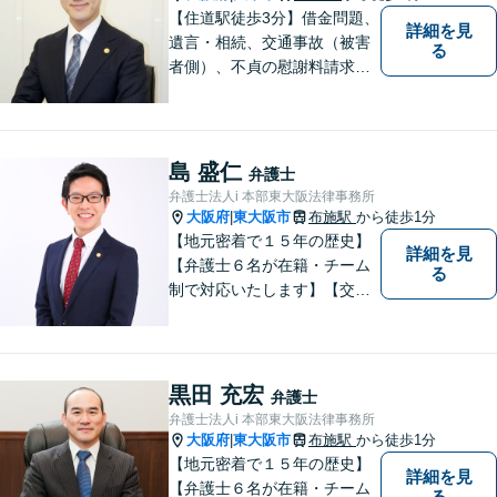
依頼者様の不安を解消し、問
【住道駅徒歩3分】借金問題、
詳細を見
題解決へ導きます
遺言・相続、交通事故（被害
る
者側）、不貞の慰謝料請求は
初回相談が無料。初めての方
でも安心して相談できるよう
に、丁寧な聞き取りとわかり
やすい説明を心がけておりま
島 盛仁
弁護士
す。お気軽にご相談くださ
弁護士法人i 本部東大阪法律事務所
い。
大阪府
東大阪市
布施駅
から徒歩1分
|
【地元密着で１５年の歴史】
詳細を見
【弁護士６名が在籍・チーム
る
制で対応いたします】【交通
事故、借金、相続、離婚、企
業法務・法人破産初回相談無
料】【布施駅すぐイオン布施
駅前店５階】お悩みは【弁護
黒田 充宏
弁護士
士法人ｉ 東大阪法律事務所】
弁護士法人i 本部東大阪法律事務所
におまかせください！
大阪府
東大阪市
布施駅
から徒歩1分
|
【地元密着で１５年の歴史】
詳細を見
【弁護士６名が在籍・チーム
る