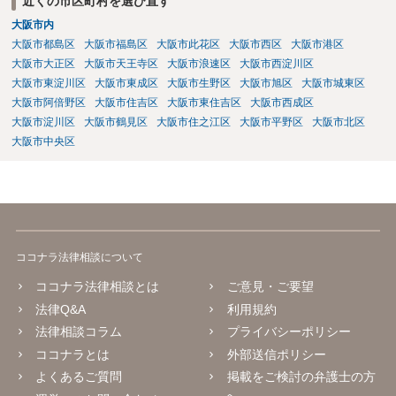
近くの市区町村を選び直す
大阪市内
大阪市都島区
大阪市福島区
大阪市此花区
大阪市西区
大阪市港区
大阪市大正区
大阪市天王寺区
大阪市浪速区
大阪市西淀川区
大阪市東淀川区
大阪市東成区
大阪市生野区
大阪市旭区
大阪市城東区
大阪市阿倍野区
大阪市住吉区
大阪市東住吉区
大阪市西成区
大阪市淀川区
大阪市鶴見区
大阪市住之江区
大阪市平野区
大阪市北区
大阪市中央区
ココナラ法律相談について
ココナラ法律相談とは
ご意見・ご要望
法律Q&A
利用規約
法律相談コラム
プライバシーポリシー
ココナラとは
外部送信ポリシー
よくあるご質問
掲載をご検討の弁護士の方