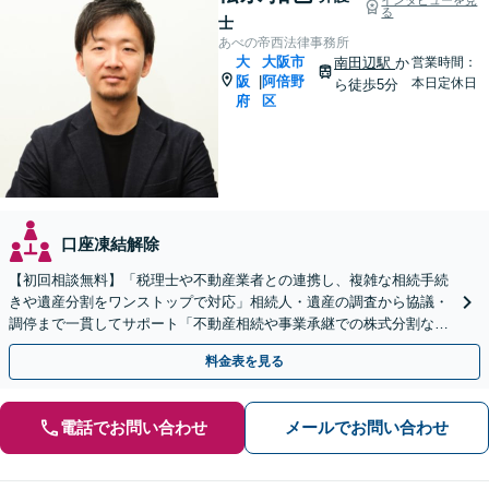
る
士
あべの帝西法律事務所
大
大阪市
南田辺駅
か
営業時間：
阪
阿倍野
|
本日定休日
ら徒歩5分
府
区
口座凍結解除
【初回相談無料】「税理士や不動産業者との連携し、複雑な相続手続
きや遺産分割をワンストップで対応」相続人・遺産の調査から協議・
調停まで一貫してサポート「不動産相続や事業承継での株式分割など
豊富な経験」【完全個室対応】【休日・夜間相談可】
料金表を見る
電話でお問い合わせ
メールでお問い合わせ