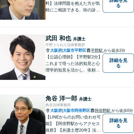
詳細を見
料】法律問題を抱えた方が気
る
軽にご相談できる、街の診療
所のような親しみやすい環境
づくりをしております。離婚/
相続/不動産/債務整理など幅広
い分野に対応しております。
武田 和也
弁護士
お気軽にご相談ください。
平野うりわり法律事務所
【夜間・休日対応可】
大阪府
大阪市平野区
平野駅
から徒歩2分
|
【公認心理師】【平野駅2分】
詳細を見
これまで培った法的知見と心
る
理学的知見を活かし、依頼者
様の不安や悩みに寄り添いな
がら、問題解決に向けて尽力
いたします。 どんなお悩みで
も、まずはご相談ください。
角谷 洋一郎
弁護士
角谷法律事務所
大阪府
大阪市阿倍野区
阿倍野駅
から徒歩0分
|
【LINEからのお問い合わせ可
詳細を見
能】【阿倍野駅からアクセス
る
抜群】【弁護士歴20年】法テ