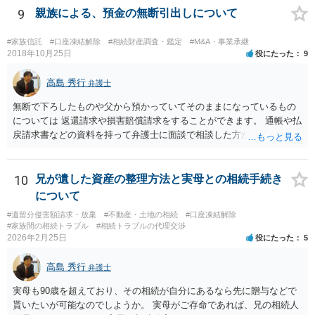
の事だけ考えるべきなのでしょうか ・・・お子さんの事をまで含め良
9
親族による、預金の無断引出しについて
い解決案があればお悩みになるのは当然と言えば当然のことです。 彼
と親子関係を結びたいと思っているが、名字は変えたくない・・・養
#家族信託
#口座凍結解除
#相続財産調査・鑑定
#M&A・事業承継
子縁組の必要があり 氏も変更することになります。 しかし 彼は成人
2018年10月25日
役にたった
9
しているとは言え、自分の子と私の連れ子、全て平等にしたいと希
望。もちろん私もそうできればと思います。 ・・・婚姻前の契約 あ
高島 秀行
弁護士
るいは 遺言書などで その意思を実現する方法はあります。 弁護
無断で下ろしたものや父から預かっていてそのままになっているもの
士に相談してみてください。
については 返還請求や損害賠償請求をすることができます。 通帳や払
戻請求書などの資料を持って弁護士に面談で相談した方がよいと思い
ます。
10
兄が遺した資産の整理方法と実母との相続手続き
について
#遺留分侵害額請求・放棄
#不動産・土地の相続
#口座凍結解除
#家族間の相続トラブル
#相続トラブルの代理交渉
2026年2月25日
役にたった
5
高島 秀行
弁護士
実母も90歳を超えており、その相続が自分にあるなら先に贈与などで
貰いたいが可能なのでしようか。 実母がご存命であれば、兄の相続人