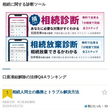
たします。お気軽にご相談く
相続に関する診断ツール
ださい。
口座凍結解除の法律Q&Aランキング
1
相続人同士の義務とトラブル解決方法
#遺産分割
#口座凍結解除
2020年3月17日
役にたった
13