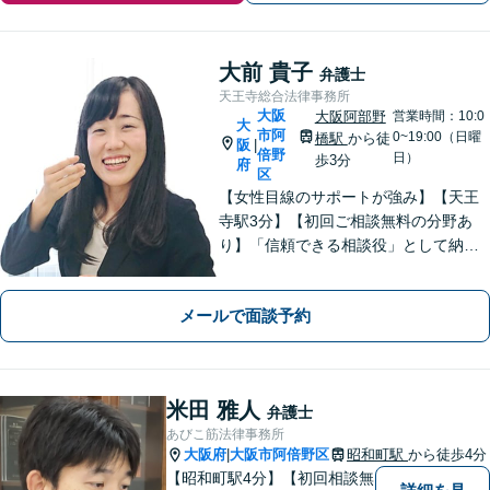
大前 貴子
弁護士
天王寺総合法律事務所
大阪
大阪阿部野
営業時間：10:0
大
市阿
0~19:00（日曜
橋駅
から徒
阪
|
倍野
日）
歩3分
府
区
【女性目線のサポートが強み】【天王
寺駅3分】【初回ご相談無料の分野あ
り】「信頼できる相談役」として納得
できる解決を目指します【離婚・男女
問題】安心して相談できる環境・関係
メールで面談予約
づくりを心がけます【借金・債務整
理】経済状況に応じて適切な解決策を
ご提案します
米田 雅人
弁護士
あびこ筋法律事務所
大阪府
大阪市阿倍野区
昭和町駅
から徒歩4分
|
【昭和町駅4分】【初回相談無