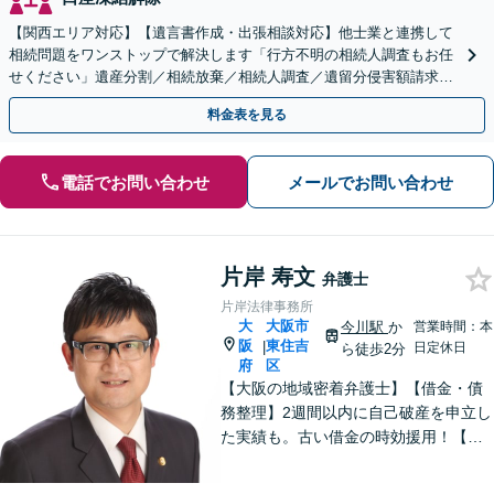
【関西エリア対応】【遺言書作成・出張相談対応】他士業と連携して
相続問題をワンストップで解決します「行方不明の相続人調査もお任
せください」遺産分割／相続放棄／相続人調査／遺留分侵害額請求／
登記など【休日・夜間面談可】【分割払い対応】
料金表を見る
電話でお問い合わせ
メールでお問い合わせ
片岸 寿文
弁護士
片岸法律事務所
大
大阪市
今川駅
か
営業時間：本
阪
東住吉
|
日定休日
ら徒歩2分
府
区
【大阪の地域密着弁護士】【借金・債
務整理】2週間以内に自己破産を申立し
た実績も。古い借金の時効援用！【刑
事事件】実績90件以上！性犯罪や少年
事件も実績あり。【交通事故】初期対