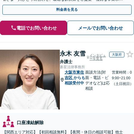
継、不動産相続など」【完全個室対応】【休日・夜間相談可】
料金表を見る
電話でお問い合わせ
メールでお問い合わせ
永木 友雪
大阪府
インタビュ
ーを見る
弁護士
蒼星法律事務所
大阪市東住
面談方法(対
営業時間：0
吉区
からも
面・電話・ビ
9:00~21:00
相談受付中
デオなど)は応
（土日祝日）
相談
口座凍結解除
【関西エリア対応】【初回相談無料】【夜間・休日の相談可能】他士