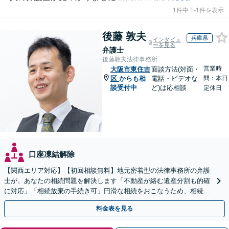
1件中 1-1件を表示
後藤 敦夫
兵庫県
インタビュ
ーを見る
弁護士
後藤敦夫法律事務所
営業時
大阪市東住吉
面談方法(対面・
区
からも相
電話・ビデオな
間：本日
談受付中
ど)は応相談
定休日
口座凍結解除
【関西エリア対応】【初回相談無料】地元密着型の法律事務所の弁護
士が、あなたの相続問題を解決します「不動産が絡む遺産分割も的確
に対応」「相続放棄の手続き可」円滑な相続をおこなうため、相続問
題は自分の代で解決しましょう【完全個室制】
料金表を見る