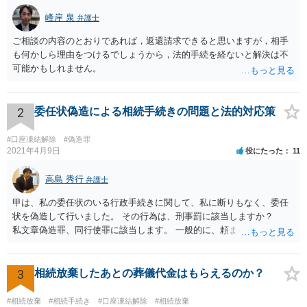
峰岸 泉
弁護士
ご相談の内容のとおりであれば，返還請求できると思いますが，相手
も何かしら理由をつけるでしょうから，法的手続を経ないと解決は不
可能かもしれません。
2
委任状偽造による相続手続きの問題と法的対応策
#口座凍結解除
#偽造罪
2021年4月9日
役にたった
11
高島 秀行
弁護士
甲は、私の委任状のいる行政手続きに関して、私に断りもなく、委任
状を偽造して行いました。 その行為は、刑事罰に該当しますか？
私文章偽造罪、同行使罪に該当します。 一般的に、頼まれた（委任さ
れた）人は、行政に提出する委任状の署名を偽造できるのでしょう
か？ 委任状を偽造して使用することはまでは依頼の範囲ではない
ので できないと思います。
3
相続放棄したあとの葬儀代金はもらえるのか？
#相続放棄
#相続手続き
#口座凍結解除
#相続放棄