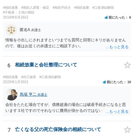
他にもあるかもしれないというリスクを考えますと、相続放棄の申述
にあたっては、法テラスの無料相談等を利用して弁護士に相談するこ
#相続放棄
#相続人調査・確定
#相続手続き
#相続放棄
#口座凍結解除
とも十分考えられるかと存じます。また、ご記載いただいた事実関係
#不動産・土地の相続
2019年6月28日
役にたった
6
を拝見するかぎり、再婚相手のかたは既に相続放棄をされている可能
性があるかもしれません。
匿名A
弁護士
情報を小出しにされますといつまでも質問と回答にキリがありません
ので、後はお近くの弁護士にご相談下さい。
6
相続放棄と会社整理について
#相続放棄
#自己破産
#口座凍結解除
2020年1月30日
役にたった
10
馬場 亨二
弁護士
会社をたたむ場合ですが、債務超過の場合には破産手続きになると思
います３社ですのでそれなりに費用が掛かるのではないでしょうか。
7
亡くなる父の死亡保険金の相続について