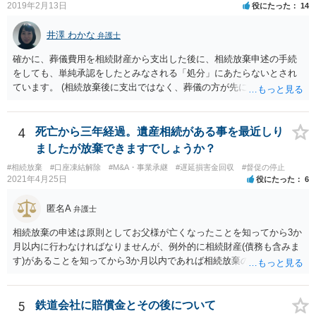
2019年2月13日
役にたった
14
井澤 わかな
弁護士
確かに、葬儀費用を相続財産から支出した後に、相続放棄申述の手続
をしても、単純承認をしたとみなされる「処分」にあたらないとされ
ています。 (相続放棄後に支出ではなく、葬儀の方が先に来るのが通常
だと思いますので、葬儀→葬儀費用を相続財産から支出→相続放棄申
述の手続ということだと思いますが) ただ、葬儀費用ならいくらでもよ
いということではなく、身分相応の、社会的儀式として当然認められ
4
死亡から三年経過。遺産相続がある事を最近しり
る程度の金額に留まると考えた方がよいです。 もし、相続人の皆さん
ましたが放棄できますでしょうか？
に葬儀費用を支出する経済力がなく、質素な葬儀を行った費用であれ
#相続放棄
#口座凍結解除
#M&A・事業承継
#遅延損害金回収
#督促の停止
ば相続財産から支出しても単純承認と認められない可能性が高いの
2021年4月25日
役にたった
6
で、相続放棄申述が受理される可能性も高いと思います。
匿名A
弁護士
相続放棄の申述は原則としてお父様が亡くなったことを知ってから3か
月以内に行わなければなりませんが、例外的に相続財産(債務も含みま
す)があることを知ってから3か月以内であれば相続放棄の申述が認め
られる可能性もありますので、通知が届いたのが3か月以内の話なので
したら、早急に家裁に行って相続放棄の申述をしたい旨告げて必要な
書類を提出されることをおすすめいたします。 なお、お父様の債務が
5
鉄道会社に賠償金とその後について