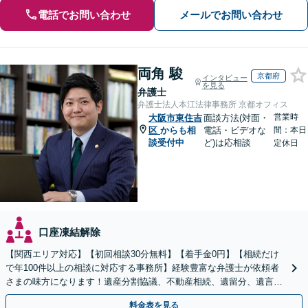
電話でお問い合わせ
メールでお問い合わせ
両角 駿
京都府
インタビュー
を見る
弁護士
弁護士法人本江法律事務所 京都オフィス
営業時
大阪市東住吉
面談方法(対面・
区
からも相
電話・ビデオな
間：本日
談受付中
ど)は応相談
定休日
口座凍結解除
【関西エリア対応】【初回相談30分無料】【着手金0円】【相続だけ
で年100件以上の相談に対応する事務所】経験豊富な弁護士が依頼者
さまの味方になります！遺産分割協議、不動産相続、遺留分、遺言書
の作成など【烏丸御池駅7分】
料金表を見る