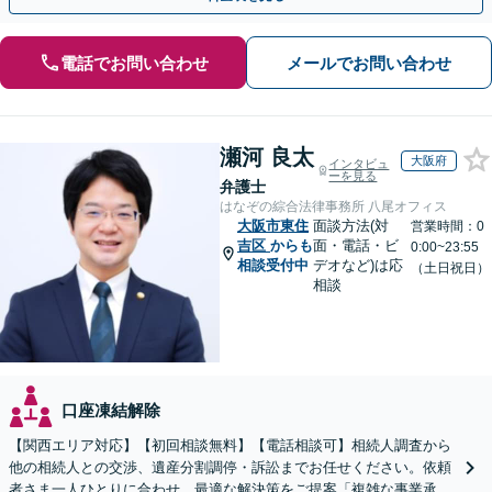
電話でお問い合わせ
メールでお問い合わせ
瀬河 良太
大阪府
インタビュ
ーを見る
弁護士
はなぞの綜合法律事務所 八尾オフィス
大阪市東住
面談方法(対
営業時間：0
吉区
からも
面・電話・ビ
0:00~23:55
相談受付中
デオなど)は応
（土日祝日）
相談
口座凍結解除
【関西エリア対応】【初回相談無料】【電話相談可】相続人調査から
他の相続人との交渉、遺産分割調停・訴訟までお任せください。依頼
者さま一人ひとりに合わせ、最適な解決策をご提案「複雑な事業承