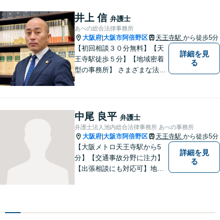
井上 信
弁護士
あべの総合法律事務所
大阪府
大阪市阿倍野区
天王寺駅
から徒歩5分
|
【初回相談３０分無料】【天
詳細を見
王寺駅徒歩５分】【地域密着
る
型の事務所】 さまざまな法律
問題について相談者・依頼者
の立場に立って、親身に助
言・活動します。 交通事故、
相続、インターネット上のト
中尾 良平
弁護士
ラブルに注力！！
弁護士法人池内総合法律事務所 あべの事務所
大阪府
大阪市阿倍野区
天王寺駅
から徒歩5分
|
【大阪メトロ天王寺駅から5
詳細を見
分】【交通事故分野に注力】
る
【出張相談にも対応可】地元
大阪市で法律問題にお困りの
方々に全力でサポートいたし
ます。個人・法人を問わず、
幅広い法律サービスを提供い