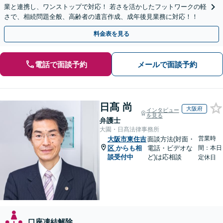
業と連携し、ワンストップで対応！ 若さを活かしたフットワークの軽
さで、相続問題全般、高齢者の遺言作成、成年後見業務に対応！！
料金表を見る
電話で面談予約
メールで面談予約
日髙 尚
大阪府
インタビュー
を見る
弁護士
大園・日髙法律事務所
営業時
大阪市東住吉
面談方法(対面・
区
からも相
電話・ビデオな
間：本日
談受付中
ど)は応相談
定休日
口座凍結解除