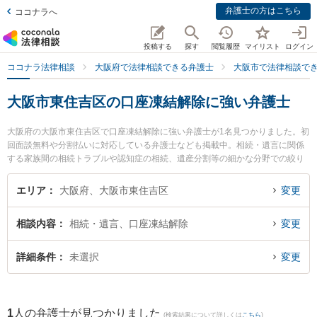
弁護士の方はこちら
ココナラへ
投稿する
探す
閲覧履歴
マイリスト
ログイン
ココナラ法律相談
大阪府で法律相談できる弁護士
大阪市で法律相談で
大阪市東住吉区の口座凍結解除に強い弁護士
大阪府の大阪市東住吉区で口座凍結解除に強い弁護士が1名見つかりました。初
回面談無料や分割払いに対応している弁護士なども掲載中。相続・遺言に関係
する家族間の相続トラブルや認知症の相続、遺産分割等の細かな分野での絞り
込み検索もでき便利です。特に片岸法律事務所の片岸 寿文弁護士のプロフィー
ル情報や弁護士費用、強みなどが注目されています。『大阪市東住吉区で土日
エリア
大阪府、大阪市東住吉区
変更
や夜間に発生した口座凍結解除のトラブルを今すぐに弁護士に相談したい』
『口座凍結解除のトラブル解決の実績豊富な近くの弁護士を検索したい』『初
相談内容
相続・遺言、口座凍結解除
変更
回相談無料で口座凍結解除を法律相談できる大阪市東住吉区内の弁護士に相談
予約したい』などでお困りの相談者さんにおすすめです。
詳細条件
未選択
変更
1
人の弁護士が見つかりました
(検索結果について詳しくは
こちら
)