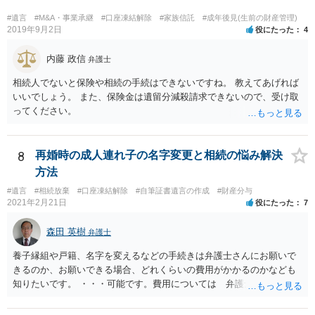
#遺言
#M&A・事業承継
#口座凍結解除
#家族信託
#成年後見(生前の財産管理)
2019年9月2日
役にたった
4
内藤 政信
弁護士
相続人でないと保険や相続の手続はできないですね。 教えてあげれば
いいでしょう。 また、保険金は遺留分減殺請求できないので、受け取
ってください。
8
再婚時の成人連れ子の名字変更と相続の悩み解決
方法
#遺言
#相続放棄
#口座凍結解除
#自筆証書遺言の作成
#財産分与
2021年2月21日
役にたった
7
森田 英樹
弁護士
養子縁組や戸籍、名字を変えるなどの手続きは弁護士さんにお願いで
きるのか、お願いできる場合、どれくらいの費用がかかるのかなども
知りたいです。 ・・・可能です。費用については 弁護士と直接面談
の上 内容を確認し 協議の上個別に契約によって決まることになっ
ています。 やはり、成人した子のことまでごちゃごちゃ考えず、自分