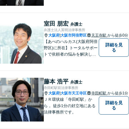
ラス・弁護士費用特約の利用
が可能です。丁寧なヒアリン
グ・他士業連携によるワンス
トップ対応が強み！交通事故
室田 朋宏
弁護士
／遺産分割／離婚／債務整理
弁護士法人英明法律事務所
／その他
大阪府
大阪市阿倍野区
天王寺駅
から徒歩0分
|
【あべのハルカス(大阪府阿倍
詳細を見
野区)に所在】トータルサポー
る
トで依頼者の悩みを解決しま
す。
藤本 浩平
弁護士
寺田町駅前法律事務所
大阪府
大阪市天王寺区
寺田町駅
から徒歩1分
|
ＪＲ環状線「寺田町駅」か
詳細を見
ら， 徒歩1分の好立地にある
る
法律事務所です。