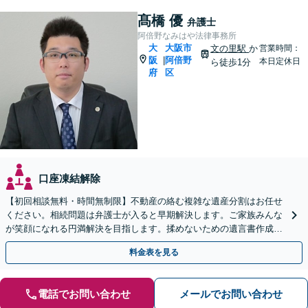
髙橋 優
弁護士
阿倍野なみはや法律事務所
大
大阪市
文の里駅
か
営業時間：
阪
阿倍野
|
本日定休日
ら徒歩1分
府
区
口座凍結解除
【初回相談無料・時間無制限】不動産の絡む複雑な遺産分割はお任せ
ください。相続問題は弁護士が入ると早期解決します。ご家族みんな
が笑顔になれる円満解決を目指します。揉めないための遺言書作成も
ご相談ください。【出張相談可】
料金表を見る
電話でお問い合わせ
メールでお問い合わせ